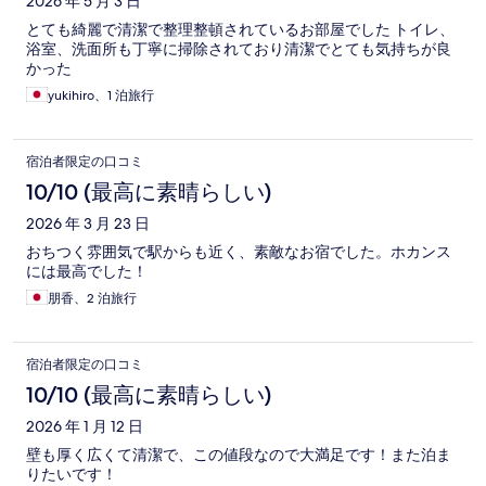
ミ
2026 年 5 月 3 日
とても綺麗で清潔で整理整頓されているお部屋でした トイレ、
浴室、洗面所も丁寧に掃除されており清潔でとても気持ちが良
かった
yukihiro、1 泊旅行
宿泊者限定の口コミ
10/10 (最高に素晴らしい)
2026 年 3 月 23 日
おちつく雰囲気で駅からも近く、素敵なお宿でした。ホカンス
には最高でした！
朋香、2 泊旅行
宿泊者限定の口コミ
10/10 (最高に素晴らしい)
2026 年 1 月 12 日
壁も厚く広くて清潔で、この値段なので大満足です！また泊ま
りたいです！