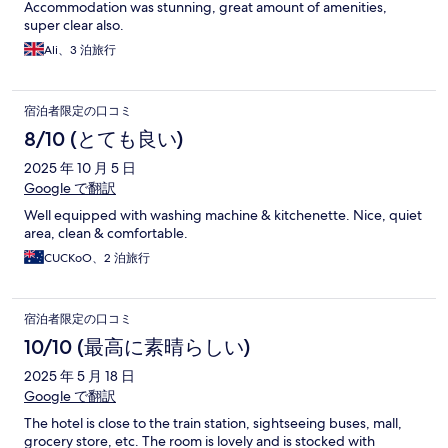
Accommodation was stunning, great amount of amenities,
super clear also.
Ali、3 泊旅行
宿泊者限定の口コミ
8/10 (とても良い)
2025 年 10 月 5 日
Google で翻訳
Well equipped with washing machine & kitchenette. Nice, quiet
area, clean & comfortable.
CUCKoO、2 泊旅行
宿泊者限定の口コミ
10/10 (最高に素晴らしい)
2025 年 5 月 18 日
Google で翻訳
The hotel is close to the train station, sightseeing buses, mall,
grocery store, etc. The room is lovely and is stocked with