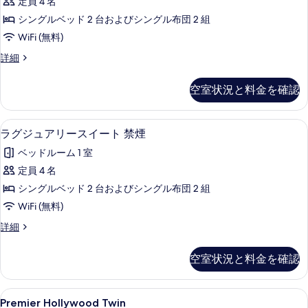
定員 4 名
す
真
シングルベッド 2 台およびシングル布団 2 組
べ
を
WiFi (無料)
て
表
Premier
詳細
の
示
Twin
写
す
の
空室状況と料金を確認
詳
真
る
細
を
ラグジュアリースイート 禁煙 | 高級寝具
ラ
表
16
ラグジュアリースイート 禁煙
グ
示
ベッドルーム 1 室
ジ
す
定員 4 名
ュ
る
シングルベッド 2 台およびシングル布団 2 組
ア
WiFi (無料)
リ
ラ
詳細
ー
グ
ス
ジ
空室状況と料金を確認
ュ
イ
ア
ー
リ
Premier
Premier Hollywood Twin | 高
15
ー
Premier Hollywood Twin
ト