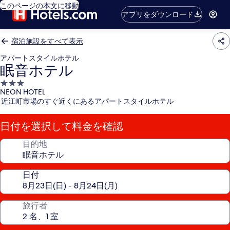
このページの本文に移動
アプリをダウンロード
宿泊施設をすべて表示
アパートスタイルホテル
眠音ホテル
3.0
NEON HOTEL
つ
近江町市場のすぐ近くにあるアパートスタイルホテル
星
宿
日付を選択して料金を確認
泊
施
目的地
設
日付
旅行者