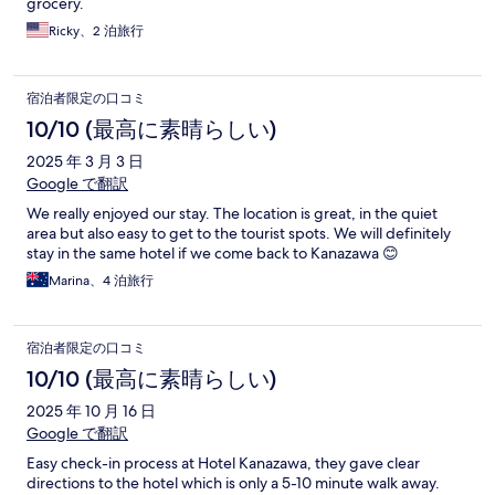
grocery.
Ricky、2 泊旅行
宿泊者限定の口コミ
10/10 (最高に素晴らしい)
2025 年 3 月 3 日
Google で翻訳
We really enjoyed our stay. The location is great, in the quiet
area but also easy to get to the tourist spots. We will definitely
stay in the same hotel if we come back to Kanazawa 😊
Marina、4 泊旅行
宿泊者限定の口コミ
10/10 (最高に素晴らしい)
2025 年 10 月 16 日
Google で翻訳
Easy check-in process at Hotel Kanazawa, they gave clear
directions to the hotel which is only a 5-10 minute walk away.