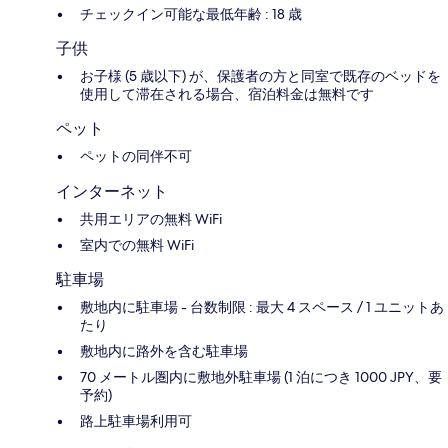
チェックイン可能な最低年齢 : 18 歳
子供
お子様 (5 歳以下) が、保護者の方と同室で既存のベッドを
使用して滞在される場合、宿泊料金は無料です
ペット
ペットの同伴不可
インターネット
共用エリアの無料 WiFi
室内での無料 WiFi
駐車場
敷地内に駐車場 - 台数制限 : 最大 4 スペース / 1 ユニットあ
たり
敷地内に路外を含む駐車場
70 メートル圏内に敷地外駐車場 (1 泊につき 1000 JPY、要
予約)
路上駐車場利用可