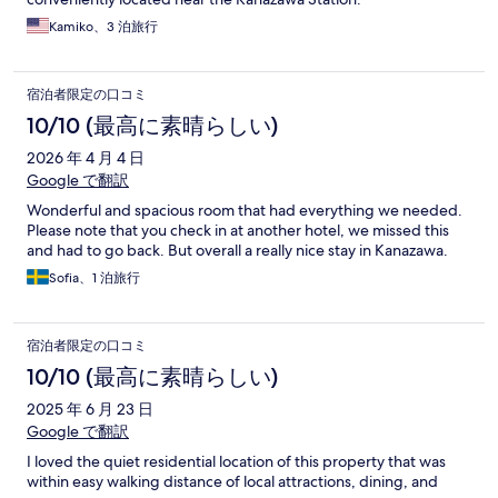
Kamiko、3 泊旅行
宿泊者限定の口コミ
10/10 (最高に素晴らしい)
2026 年 4 月 4 日
Google で翻訳
Wonderful and spacious room that had everything we needed.
Please note that you check in at another hotel, we missed this
and had to go back. But overall a really nice stay in Kanazawa.
Sofia、1 泊旅行
宿泊者限定の口コミ
10/10 (最高に素晴らしい)
2025 年 6 月 23 日
Google で翻訳
I loved the quiet residential location of this property that was
within easy walking distance of local attractions, dining, and