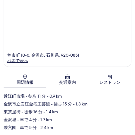
コ
ミ
笠市町 10-6, 金沢市, 石川県, 920-0851
地図で表示
地図
周辺情報
交通案内
レストラン
近江町市場
- 徒歩 11 分
- 0.9 km
金沢市立安江金箔工芸館
- 徒歩 15 分
- 1.3 km
東茶屋街
- 徒歩 16 分
- 1.4 km
金沢城
- 車で 4 分
- 1.7 km
兼六園
- 車で 5 分
- 2.4 km