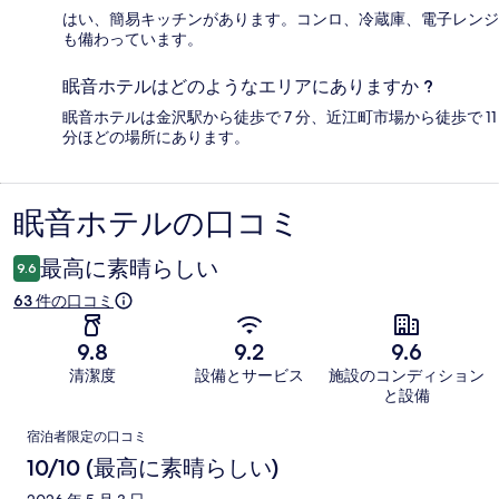
はい、簡易キッチンがあります。コンロ、冷蔵庫、電子レンジ
も備わっています。
眠音ホテルはどのようなエリアにありますか ?
眠音ホテルは金沢駅から徒歩で 7 分、近江町市場から徒歩で 11
分ほどの場所にあります。
眠音ホテルの口コミ
口
コ
最高に素晴らしい
9.6
ミ
63 件の口コミ
9.8
9.2
9.6
清潔度
設備とサービス
施設のコンディション
と設備
口
宿泊者限定の口コミ
コ
10/10 (最高に素晴らしい)