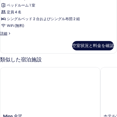
Hollywood
ス
禁
ベッドルーム 1 室
イ
Twin
ー
煙
定員 4 名
の
ト
の
シングルベッド 2 台およびシングル布団 2 組
す
禁
煙
す
WiFi (無料)
べ
の
べ
て
Premier
詳細
詳
Hollywood
て
細
の
Twin
空室状況と料金を確認
の
写
の
詳
写
真
細
類似した宿泊施設
真
を
を
表
Minn 金沢
ホテルマ
表
示
示
す
す
る
る
Minn
ホ
Minn 金沢
ホテル