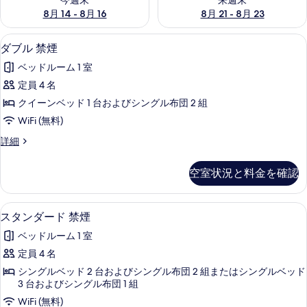
今週末
来週末
8月 14 - 8月 16
8月 21 - 8月 23
ダブル 禁煙 | 高級寝具、デスク、アイロン
ダ
17
ダブル 禁煙
ブ
ベッドルーム 1 室
ル
定員 4 名
禁
クイーンベッド 1 台およびシングル布団 2 組
煙
WiFi (無料)
の
ダ
詳細
す
ブ
べ
ル
空室状況と料金を確認
禁
て
煙
の
の
スタンダード 禁煙 | 高級寝具、デスク、ア
ス
16
詳
スタンダード 禁煙
写
タ
細
真
ベッドルーム 1 室
ン
を
定員 4 名
ダ
表
シングルベッド 2 台およびシングル布団 2 組またはシングルベッド
ー
3 台およびシングル布団 1 組
示
ド
WiFi (無料)