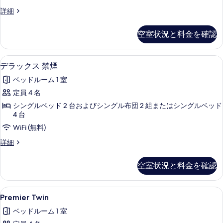
す
禁
ス
詳細
る
煙
タ
ン
の
空室状況と料金を確認
ダ
す
ー
ド
べ
デラックス 禁煙 | 高級寝具、デスク、アイ
デ
15
禁
デラックス 禁煙
て
ラ
煙
ベッドルーム 1 室
の
の
ッ
詳
定員 4 名
写
ク
細
シングルベッド 2 台およびシングル布団 2 組またはシングルベッド
真
ス
4 台
を
禁
WiFi (無料)
表
煙
デ
詳細
示
の
ラ
ッ
す
す
空室状況と料金を確認
ク
る
べ
ス
禁
て
Premier
高級寝具、デスク、アイロン / アイロン台
15
煙
Premier Twin
の
Twin
の
ベッドルーム 1 室
詳
の
写
細