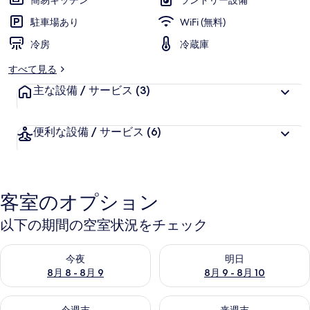
簡易キッチン
ランドリー設備
価
様
駐車場あり
WiFi (無料)
に
冷房
好
冷蔵庫
評
すべて見る
件
主な設備 / サービス
の
(3)
口
コ
便利な設備 / サービス
(6)
ミ
客室のオプション
以下の期間の空室状況をチェック
今夜 8月 8 - 8月 9 の空室状況をチェック
明日 8月 9 - 8月 10 の空室
今夜
明日
8月 8 - 8月 9
8月 9 - 8月 10
今週末 8月 14 - 8月 16 の空室状況をチェック
来週末 8月 21 - 8月 23 の