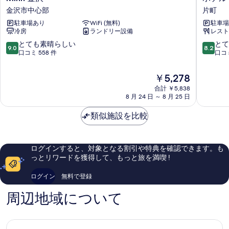
金
テ
金沢市中心部
片町
沢
ル
駐車場あり
WiFi (無料)
駐車場
金
マ
冷房
ランドリー設備
レスト
沢
イ
市
ス
10
10
とても素晴らしい
とて
9.0
8.2
中
テ
段
段
口コミ 558 件
口コミ
心
イ
階
階
部
ズ
中
中
現
￥5,278
金
9.0、
8.2、
在
合計 ￥5,838
沢
と
と
の
8 月 24 日 ～ 8 月 25 日
片
て
て
料
町
も
も
金
類似施設を比較
片
素
良
は
町
晴
い、
￥5,278
ら
口
し
コ
ログインすると、対象となる割引や特典を確認できます。も
い、
ミ
っとリワードを獲得して、もっと旅を満喫 !
口
352
コ
件
ログイン
無料で登録
ミ
件
558
の
周辺地域について
件
口
件
コ
の
ミ
口