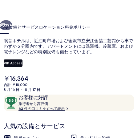
の
写
前へ
次へ
真
39+
概要
設備とサービス
ロケーション
料金
ポリシー
ギ
眠音ホテルは、近江町市場および金沢市立安江金箔工芸館から車で
ャ
わずか 5 分圏内です。アパートメントには洗濯機、冷蔵庫、および
電子レンジなどの特別設備も備わっています。
ラ
リ
VIP Access
ー
現
￥16,364
在
合計 ￥18,000
の
8 月 16 日 ～ 8 月 17 日
施設の入り口
料
口
10
お客様に好評
金
コ
旅
段
旅行者から高評価
は
行
63 件の口コミをすべて表示
ミ
階
￥16,364
者
で
中
か
す
9.6、
人気の設備とサービス
ら
お
高
評
客