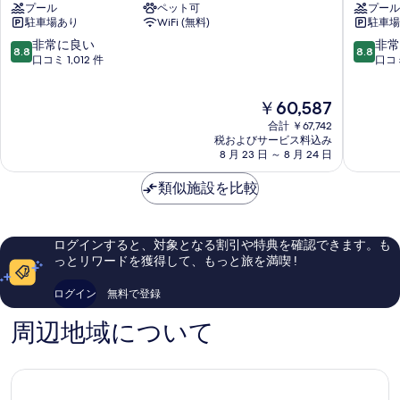
プール
ペット可
プール
ノ
デ
駐車場あり
WiFi (無料)
駐車場
ボ
ィ
テ
ア
10
10
非常に良い
非常
8.8
8.8
ル
ン
段
段
口コミ 1,012 件
口コミ
モ
ビ
階
階
ン
ー
中
中
現
￥60,587
テ
チ
8.8、
8.8、
在
カ
プ
非
非
合計 ￥67,742
の
ル
ラ
常
常
税およびサービス料込み
料
ロ
8 月 23 日 ～ 8 月 24 日
ザ
に
に
金
Monaco
ル
良
良
は
類似施設を比較
ラ
い、
い、
￥60,587
ル
口
口
ヴ
コ
コ
ォ
ミ
ミ
ログインすると、対象となる割引や特典を確認できます。も
ッ
1,012
1,005
っとリワードを獲得して、もっと旅を満喫 !
ト
件
件
件
件
ログイン
無料で登録
の
の
口
口
周辺地域について
コ
コ
ミ
ミ