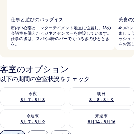
仕事と遊びのパラダイス
美食の
市内中心部とエンターテイメント地区に位置し、18の
4つの
会議室を備えたビジネスセンターを併設しています。
ましょ
仕事の後は、スパや4軒のバーでくつろぎのひととき
ッシュ
を。
をお楽
客室のオプション
以下の期間の空室状況をチェック
今夜 8月 7 - 8月 8 の空室状況をチェック
明日 8月 8 - 8月 9 の空室
今夜
明日
8月 7 - 8月 8
8月 8 - 8月 9
今週末 8月 7 - 8月 9 の空室状況をチェック
来週末 8月 14 - 8月 16 の
今週末
来週末
8月 7 - 8月 9
8月 14 - 8月 16
利