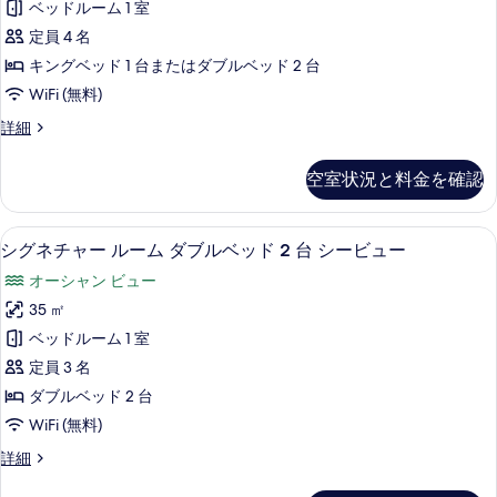
台
ベッドルーム 1 室
ベ
の
シ
ガ
ッ
定員 4 名
写
ー
ド
ー
キングベッド 1 台またはダブルベッド 2 台
2
真
ビ
デ
WiFi (無料)
台
を
ュ
ガ
ン
ス
詳細
表
ー
ー
イ
ビ
デ
示
(Riviera)
ー
ン
ュ
空室状況と料金を確認
ト
の
す
ビ
ー
シ
ュ
す
る
ー
の
ー
高級寝具、ミニバー、セーフティボック
シ
6
ビ
べ
シグネチャー ルーム ダブルベッド 2 台 シービュー
の
す
グ
ュ
詳
て
オーシャン ビュー
ー
べ
ネ
細
の
(Riviera)
35 ㎡
て
チ
の
写
ベッドルーム 1 室
詳
の
ャ
真
細
定員 3 名
写
ー
を
ダブルベッド 2 台
真
ル
表
WiFi (無料)
を
ー
示
シ
詳細
表
ム
グ
す
ネ