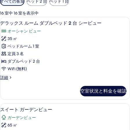
すべての客室
ベッド 2 台
ベッド 1 台
用
可
16 室中 16 室を表示中
能
高級寝具、ミニバー、セーフティボック
デ
3
デラックス ルーム ダブルベッド 2 台 シービュー
な
ラ
客
オーシャン ビュー
ッ
室
35 ㎡
ク
の
ベッドルーム 1 室
ス
絞
定員 3 名
り
ル
ダブルベッド 2 台
込
ー
WiFi (無料)
み
ム
条
デ
詳細
ダ
件
ラ
ブ
ッ
空室状況と料金を確認
ク
ル
ス
ベ
ル
スイート ガーデンビュー | 高級寝具
ス
6
ー
スイート ガーデンビュー
ッ
イ
ム
ド
ガーデンビュー
ダ
ー
ブ
2
65 ㎡
ト
ル