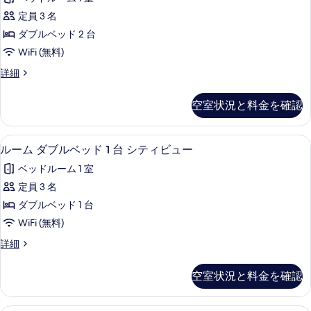
ド
の
詳
ム
ー
1
定員 3 名
細
す
ダ
台
デ
ダブルベッド 2 台
ガ
べ
ブ
ン
ー
WiFi (無料)
て
ル
デ
ビ
ル
詳細
ン
の
ベ
ー
ュ
ビ
写
ッ
ム
ュ
ー
空室状況と料金を確認
ダ
真
ー
ド
の
ブ
の
を
2
ル
詳
す
ルーム ダブルベッド 1 台 シティビュ
ル
4
ベ
台
ルーム ダブルベッド 1 台 シティビュー
表
細
べ
ー
ッ
ガ
示
ベッドルーム 1 室
ド
て
ム
ー
2
す
定員 3 名
の
ダ
台
デ
る
ダブルベッド 1 台
ガ
写
ブ
ン
ー
WiFi (無料)
真
ル
デ
ビ
ル
詳細
ン
を
ベ
ー
ュ
ビ
表
ッ
ム
ュ
ー
空室状況と料金を確認
ダ
示
ー
ド
の
ブ
の
す
1
ル
詳
ルーム ダブルベッド 2 台 シティビュ