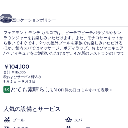
モ
前へ
次へ
ン
139+
概要
客室
ロケーション
ポリシー
テ
フェアモント モンテ カルロでは、ビーチでビーチパラソルやサン
カ
ラウンジャーをお楽しみいただけます。また、モナコサーキットか
ら歩いてすぐです。2 つの屋外プールを家族でお楽しみいただける
ル
ほか、館内スパではマッサージ、ボディラップ、およびマニキュア
ロ
/ ペディキュアをご満喫いただけます。4 か所のレストランの 1 つで
あるAmù Monte Carloでは、オーシャン ビューを楽しみながら、朝
の
食、ランチ、およびディナーをお召し上がりいただけます。人気設
現
￥104,100
備には 4 か所のバー / ラウンジ、ルーフトップテラス、およびプー
在
写
合計 ￥116,336
ルサイドバーがあります。親切なスタッフやロケーションが旅行者
の
税およびサービス料込み
の高い評価を得ています。
朝食 (イングリッシュ ブレックファスト
真
料
9 月 2 日 ～ 9 月 3 日
金
口
とても素晴らしい
ギ
9.0
1,011 件の口コミをすべて表示
は
10段階中9.0
コ
￥104,100
ャ
ミ
で
す
ラ
人気の設備とサービス
リ
プール
スパ
ー