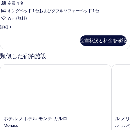
1
ベ
定員 4 名
ー
ッ
台
キングベッド 1 台およびダブルソファーベッド 1 台
ド
ビ
の
WiFi (無料)
1
ュ
台
す
ス
詳細
の
ー
イ
べ
詳
の
ー
細
て
空室状況と料金を確認
ト
す
の
シ
べ
ー
類似した宿泊施設
写
ビ
て
真
ュ
ホテル ノボテル モンテ カルロ
ル メリ
の
ー
を
の
写
表
詳
真
細
示
を
す
表
る
示
す
ホ
ル
ホテル ノボテル モンテ カルロ
ル メ
る
テ
メ
Monaco
ル ラル
ル
リ