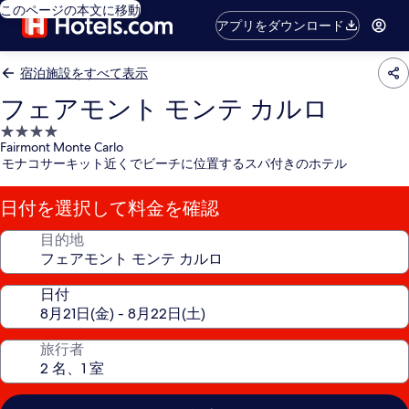
このページの本文に移動
アプリをダウンロード
宿泊施設をすべて表示
フェアモント モンテ カルロ
4.0
Fairmont Monte Carlo
つ
モナコサーキット近くでビーチに位置するスパ付きのホテル
星
宿
日付を選択して料金を確認
泊
施
目的地
設
日付
旅行者