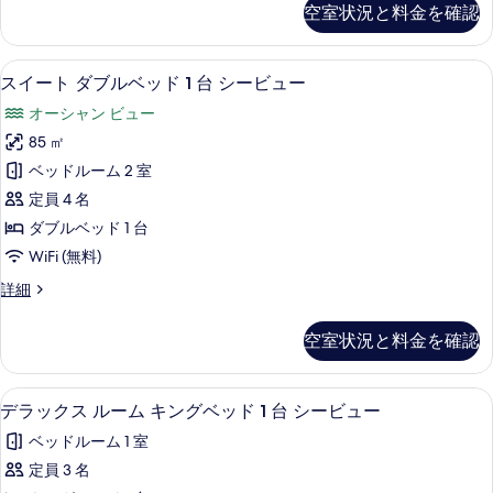
示
ダ
る
空室状況と料金を確認
チ
す
ブ
ャ
る
ル
ー
高級寝具、ミニバー、セーフティボック
ス
5
ル
スイート ダブルベッド 1 台 シービュー
ベ
イ
ー
ッ
オーシャン ビュー
ム
ー
ダ
ド
85 ㎡
ト
ブ
2
ベッドルーム 2 室
ル
ダ
台
ベ
定員 4 名
ブ
ッ
シ
ダブルベッド 1 台
ド
ル
ー
WiFi (無料)
2
ベ
台
ビ
ス
詳細
シ
ッ
イ
ュ
ー
ド
ー
ビ
ー
空室状況と料金を確認
ト
1
ュ
の
ダ
ー
台
ブ
す
の
高級寝具、ミニバー、セーフティボック
デ
7
ル
シ
デラックス ルーム キングベッド 1 台 シービュー
詳
べ
ラ
ベ
細
ー
ベッドルーム 1 室
ッ
て
ッ
ビ
ド
定員 3 名
の
ク
1