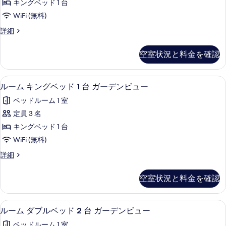
ュ
キングベッド 1 台
台
写
ス
ー
シ
WiFi (無料)
真
ル
ー
の
デ
詳細
ビ
を
ー
ラ
す
ュ
表
ム
ッ
ー
べ
空室状況と料金を確認
ク
示
の
キ
て
ス
詳
す
ン
ル
細
の
ルーム キングベッド 1 台 ガーデンビ
ル
4
ー
ルーム キングベッド 1 台 ガーデンビュー
る
グ
写
ー
ム
ベ
ベッドルーム 1 室
キ
真
ム
ン
ッ
定員 3 名
を
キ
グ
ド
キングベッド 1 台
ベ
表
ン
1
ッ
WiFi (無料)
示
グ
ド
台
ル
詳細
1
す
ベ
ー
シ
台
る
ッ
ム
シ
ー
空室状況と料金を確認
キ
ー
ド
ビ
ン
ビ
1
グ
ュ
ュ
ルーム ダブルベッド 2 台 ガーデンビ
ル
4
ベ
台
ルーム ダブルベッド 2 台 ガーデンビュー
ー
ー
ー
ッ
の
ガ
ベッドルーム 1 室