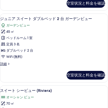
る
ン
ニ
空室状況と料金を確認
す
ア
グ
ス
る
ベ
イ
ジュニア スイート ダブルベッド 2 台
ジ
6
ー
ジュニア スイート ダブルベッド 2 台 ガーデンビュー
ッ
ュ
ト
ド
ガーデンビュー
キ
ニ
ン
1
45 ㎡
ア
グ
台
ベッドルーム 1 室
ベ
ス
ガ
ッ
定員 3 名
イ
ド
ー
ダブルベッド 2 台
1
ー
デ
WiFi (無料)
台
ト
ガ
ン
ジ
詳細
ー
ダ
ュ
ビ
デ
ブ
ニ
ン
ュ
空室状況と料金を確認
ア
ル
ビ
ー
ス
ュ
ベ
イ
の
ー
スイート シービュー (Riviera) |
ス
6
ー
スイート シービュー (Riviera)
ッ
の
す
イ
ト
詳
ド
オーシャン ビュー
ダ
べ
ー
細
ブ
2
70 ㎡
て
ト
ル