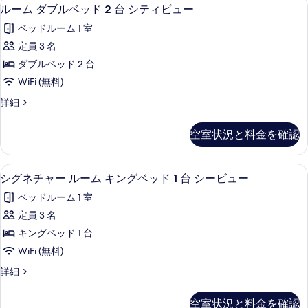
す
ル
5
ベ
台
ルーム ダブルベッド 2 台 シティビュー
る
細
べ
ー
ッ
シ
ベッドルーム 1 室
ド
て
ム
テ
1
定員 3 名
の
ダ
台
ィ
ダブルベッド 2 台
シ
写
ブ
ビ
テ
WiFi (無料)
真
ル
ィ
ュ
ル
詳細
ビ
を
ベ
ー
ー
ュ
表
ッ
ム
ー
の
空室状況と料金を確認
ダ
示
の
ド
す
ブ
詳
す
2
ル
細
べ
高級寝具、ミニバー、セーフティボック
シ
6
ベ
台
シグネチャー ルーム キングベッド 1 台 シービュー
る
て
グ
ッ
シ
ベッドルーム 1 室
ド
の
ネ
テ
2
定員 3 名
写
チ
台
ィ
キングベッド 1 台
シ
真
ャ
ビ
テ
WiFi (無料)
を
ー
ィ
ュ
シ
詳細
ビ
表
ル
グ
ー
ュ
示
ー
ネ
ー
の
空室状況と料金を確認
チ