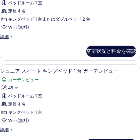
台
ベッドルーム 1 室
ベ
ガ
シ
ッ
定員 4 名
ー
ド
ー
キングベッド 1 台またはダブルベッド 2 台
2
デ
ビ
WiFi (無料)
台
ン
シ
ュ
ス
詳細
ー
ビ
イ
ー
ビ
ュ
ー
ュ
の
空室状況と料金を確認
ト
ー
ー
す
ガ
の
の
ー
べ
詳
ジュニア スイート キングベッド 1 台
ジ
7
デ
ジュニア スイート キングベッド 1 台 ガーデンビュー
す
細
て
ュ
ン
べ
ガーデンビュー
ビ
の
ニ
ュ
て
45 ㎡
写
ア
ー
の
ベッドルーム 1 室
の
真
ス
詳
写
定員 4 名
を
イ
細
真
キングベッド 1 台
表
ー
を
WiFi (無料)
示
ト
表
ジ
詳細
す
キ
ュ
示