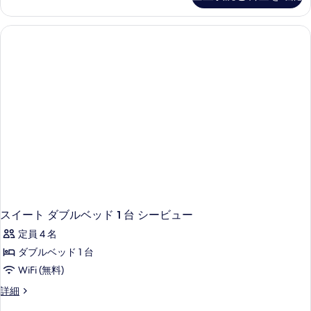
す
の
ム
す
ャ
詳
る
キ
ー
細
べ
ル
ン
て
ー
グ
ム
の
キ
ベ
写
ン
ッ
グ
真
ベ
ド
を
ッ
1
ド
表
台
1
示
台
シ
す
シ
ー
ー
る
ビ
ビ
ュ
スイート ダブルベッド 1 台 シービュー
ュ
ー
定員 4 名
ー
の
詳
ダブルベッド 1 台
の
細
WiFi (無料)
す
ス
詳細
べ
イ