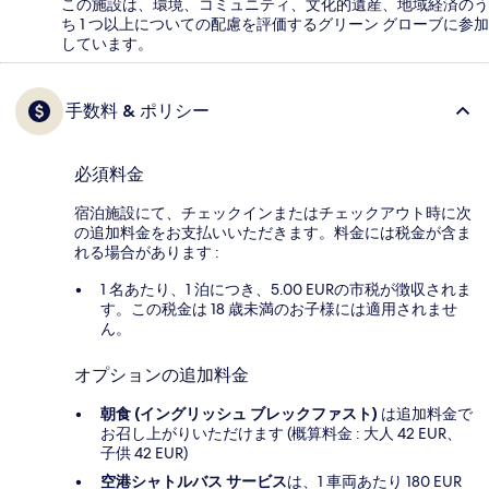
この施設は、環境、コミュニティ、文化的遺産、地域経済のう
ち 1 つ以上についての配慮を評価するグリーン グローブに参加
しています。
手数料 & ポリシー
必須料金
宿泊施設にて、チェックインまたはチェックアウト時に次
の追加料金をお支払いいただきます。料金には税金が含ま
れる場合があります :
1 名あたり、1 泊につき、5.00 EURの市税が徴収されま
す。この税金は 18 歳未満のお子様には適用されませ
ん。
オプションの追加料金
朝食 (イングリッシュ ブレックファスト)
は追加料金で
お召し上がりいただけます (概算料金 : 大人 42 EUR、
子供 42 EUR)
空港シャトルバス サービス
は、1 車両あたり 180 EUR