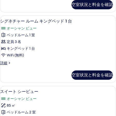
て
ー
空室状況と料金を確認
の
ト
ダ
写
ブ
高級寝具、ミニバー、セーフティボック
シ
真
2
ル
シグネチャー ルーム キングベッド 1 台
グ
ベ
を
オーシャン ビュー
ッ
ネ
表
ド
ベッドルーム 1 室
チ
1
示
定員 3 名
台
ャ
す
シ
キングベッド 1 台
ー
ー
る
WiFi (無料)
ビ
ル
ュ
シ
詳細
ー
ー
グ
の
ム
ネ
空室状況と料金を確認
詳
チ
キ
細
ャ
ン
ー
高級寝具、ミニバー、セーフティボック
ス
3
ル
スイート シービュー
グ
イ
ー
ベ
オーシャン ビュー
ム
ー
キ
ッ
85 ㎡
ト
ン
ド
ベッドルーム 2 室
グ
シ