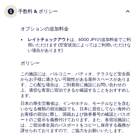
手数料 & ポリシー
オプションの追加料金
レイトチェックアウト
は、6000 JPYの追加料金でご利
用いただけます (空室状況によってはご利用いただけな
い場合があります)
ポリシー
この施設には、バルコニー、パティオ、テラスなど安全面
からお子様に適さない可能性がある屋外スペースがありま
す。ご心配な場合は、ご到着前に施設にお問い合わせの
上、適切な客室に宿泊できるか確認することをおすすめし
ます。
日本の厚生労働省は、インやホテル、モーテルなどを含む
いかなる種類の宿泊施設でも、日本に​居住してない海外の
お客様の宿泊に際し、国籍および旅券番号の確認とパスポ
ートのご提示を義務付け​ております。また、各宿泊施設に
は、ご宿泊者全員のパスポートをコピーし保存する義務が
課せられておりますの​で、ご協力をお願いいたします。