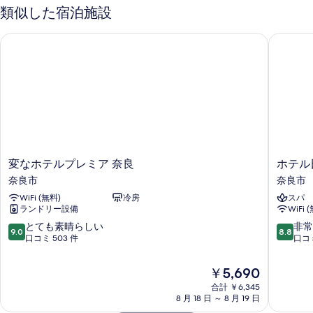
類似した宿泊施設
変なホテルプレミア 奈良
ホテル日
変
ホ
変なホテルプレミア 奈良
ホテル
な
テ
奈良市
奈良市
ホ
ル
WiFi (無料)
冷房
スパ
テ
日
ランドリー設備
WiFi 
ル
航
プ
奈
10
10
とても素晴らしい
非常
9.0
8.8
レ
良
段
段
口コミ 503 件
口コミ
ミ
奈
階
階
ア
良
中
中
現
￥5,690
奈
市
9.0、
8.8、
在
良
合計 ￥6,345
と
非
の
8 月 18 日 ～ 8 月 19 日
奈
て
常
料
良