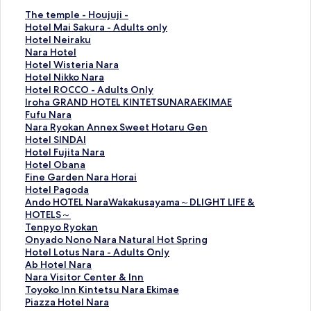
T
The temple - Houjuji -
h
H
Hotel Mai Sakura - Adults only
e
o
H
Hotel Neiraku
t
t
o
N
Nara Hotel
e
e
t
a
H
Hotel Wisteria Nara
m
l
e
r
o
H
Hotel Nikko Nara
p
M
l
a
t
o
H
Hotel ROCCO - Adults Only
l
a
N
H
e
t
o
I
Iroha GRAND HOTEL KINTETSUNARAEKIMAE
e
i
e
o
l
e
t
r
F
Fufu Nara
-
S
i
t
W
l
e
o
u
N
Nara Ryokan Annex Sweet Hotaru Gen
H
a
r
e
i
N
l
h
f
a
H
Hotel SINDAI
o
k
a
l
s
i
R
a
u
r
o
H
Hotel Fujita Nara
u
u
k
の
t
k
O
G
N
a
t
o
H
Hotel Obana
j
r
u
ペ
e
k
C
R
a
R
e
t
o
F
Fine Garden Nara Horai
u
a
の
ー
r
o
C
A
r
y
l
e
t
i
H
Hotel Pagoda
j
-
ペ
ジ
i
N
O
N
a
o
S
l
e
n
o
A
Ando HOTEL NaraWakakusayama～DLIGHT LIFE &
i
A
ー
を
a
a
-
D
の
k
I
F
l
e
t
n
HOTELS～
-
d
ジ
開
N
r
A
H
ペ
a
N
u
O
G
e
d
T
Tenpyo Ryokan
の
u
を
く
a
a
d
O
ー
n
D
j
b
a
l
o
e
O
Onyado Nono Nara Natural Hot Spring
ペ
l
開
リ
r
の
u
T
ジ
A
A
i
a
r
P
H
n
n
H
Hotel Lotus Nara - Adults Only
ー
t
く
ン
a
ペ
l
E
を
n
I
t
n
d
a
O
p
y
o
A
Ab Hotel Nara
ジ
s
リ
ク
の
ー
t
L
開
n
の
a
a
e
g
T
y
a
t
b
N
Nara Visitor Center & Inn
を
o
ン
ペ
ジ
s
K
く
e
ペ
N
の
n
o
E
o
d
e
H
a
T
Toyoko Inn Kintetsu Nara Ekimae
開
n
ク
ー
を
O
I
リ
x
ー
a
ペ
N
d
L
R
o
l
o
r
o
P
Piazza Hotel Nara