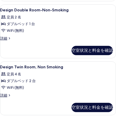
を
ム
ブ
Design
ノートパソコン用作業スペース、防音設備
表
24
ル
Design Double Room-Non-Smoking
禁
Double
ル
示
煙
定員 2 名
ー
Room-
す
ム
の
ダブルベッド 1 台
Non-
る
禁
Smoking
す
WiFi (無料)
煙
の
の
べ
Design
詳細
詳
Double
す
て
細
Room-
べ
空室状況と料金を確認
の
Non-
て
Smoking
写
の
の
Design
ノートパソコン用作業スペース、防音設備
真
29
詳
Design Twin Room, Non Smoking
Twin
写
細
を
定員 4 名
Room,
真
表
ダブルベッド 2 台
Non
を
示
Smoking
WiFi (無料)
表
す
の
Design
詳細
示
る
Twin
す
す
Room,
べ
空室状況と料金を確認
Non
る
て
Smoking