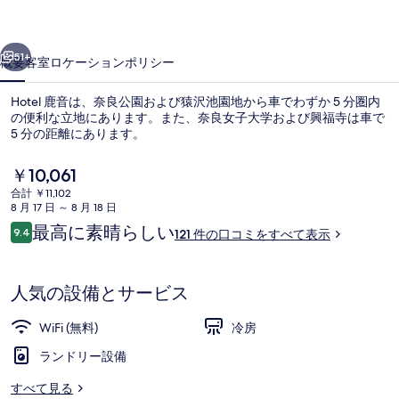
ギ
前へ
次へ
ャ
51+
概要
客室
ロケーション
ポリシー
ラ
Hotel 鹿音は、奈良公園および猿沢池園地から車でわずか 5 分圏内
リ
の便利な立地にあります。また、奈良女子大学および興福寺は車で
ー
5 分の距離にあります。
現
￥10,061
在
合計 ￥11,102
の
8 月 17 日 ～ 8 月 18 日
料
口
最高に素晴らしい
9.4
121 件の口コミをすべて表示
金
10段階中9.4
コ
デザイン ダブルルーム 禁煙 | ノート
は
ミ
￥10,061
で
人気の設備とサービス
す
WiFi (無料)
冷房
ランドリー設備
すべて見る