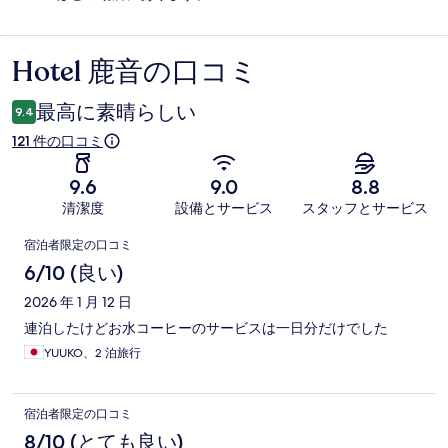
Hotel 鹿音の口コミ
口
コ
最高に素晴らしい
9.4
ミ
121 件の口コミ
9.6
9.0
8.8
清潔度
設備とサービス
スタッフとサービス
口
宿泊者限定の口コミ
コ
6/10 (良い)
ミ
2026 年 1 月 12 日
連泊したけどお水コーヒーのサービスは一日分だけでした
YUUKO、2 泊旅行
宿泊者限定の口コミ
8/10 (とても良い)