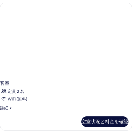
の
の
詳
写
細
真
を
表
示
す
る
客室
定員 2 名
WiFi (無料)
客
詳細
室
の
空室状況と料金を確認
詳
細