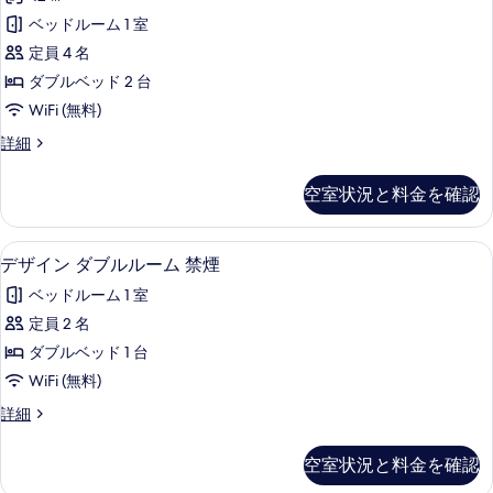
イ
室
ベッドルーム 1 室
ン
の
定員 4 名
ツ
絞
ダブルベッド 2 台
り
イ
WiFi (無料)
込
ン
み
デ
詳細
ル
ザ
条
ー
イ
件
空室状況と料金を確認
ン
ム
ツ
禁
イ
デザイン ダブルルーム 禁煙 | ノート
デ
24
ン
デザイン ダブルルーム 禁煙
煙
ザ
ル
の
ベッドルーム 1 室
ー
イ
ム
す
定員 2 名
ン
禁
べ
ダブルベッド 1 台
煙
ダ
の
て
WiFi (無料)
ブ
詳
の
デ
詳細
細
ル
ザ
写
ル
イ
空室状況と料金を確認
真
ン
ー
ダ