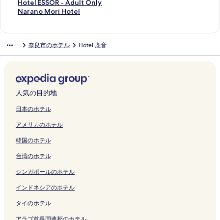
く
l
ジ
開
n
N
ン
S
ジ
r
ー
a
a
N
y
N
L
t
a
y
i
H
Hotel ESSOR - Adult Only
リ
y
を
く
l
T
ク
w
を
a
ジ
r
の
a
o
o
o
e
V
o
a
o
N
Narano Mori Hotel
ン
の
開
リ
y
E
e
開
の
を
a
ペ
r
k
n
t
l
i
k
z
t
a
ク
ペ
く
ン
の
T
e
く
ペ
開
H
ー
a
a
o
u
N
s
o
z
e
r
ー
リ
ク
ペ
S
t
リ
ー
く
o
ジ
W
n
N
s
a
i
I
a
l
a
奈良市のホテル
Hotel 鹿音
ジ
ン
ー
U
H
ン
ジ
リ
r
を
a
の
a
N
r
t
n
H
E
n
を
ク
ジ
N
o
ク
を
ン
a
開
k
ペ
r
a
a
o
n
o
S
o
開
を
A
t
開
ク
i
く
a
ー
a
r
の
r
K
t
S
M
く
開
R
a
く
の
リ
k
ジ
N
a
ペ
C
i
e
O
o
リ
く
A
r
リ
ペ
ン
u
を
a
-
ー
e
n
l
R
r
ン
リ
E
u
ン
ー
ク
s
開
t
A
ジ
n
t
N
-
i
人気の目的地
ク
ン
K
G
ク
ジ
a
く
u
d
を
t
e
a
A
H
ク
I
e
を
y
リ
r
u
開
e
t
r
d
o
日本のホテル
M
n
開
a
ン
a
l
く
r
s
a
u
t
アメリカのホテル
A
の
く
m
ク
l
t
リ
&
u
の
l
e
E
ペ
リ
a
H
s
ン
I
N
ペ
t
l
韓国のホテル
の
ー
ン
～
o
O
ク
n
a
ー
O
の
ペ
ジ
ク
D
t
n
n
r
ジ
n
ペ
台湾のホテル
ー
を
L
S
l
の
a
を
l
ー
ジ
開
I
p
y
ペ
E
開
y
ジ
シンガポールのホテル
を
く
G
r
の
ー
k
く
の
を
開
リ
H
i
ペ
ジ
i
リ
ペ
開
インドネシアのホテル
く
ン
T
n
ー
を
m
ン
ー
く
タイのホテル
リ
ク
L
g
ジ
開
a
ク
ジ
リ
ン
I
の
を
く
e
を
ン
アラブ首長国連邦のホテル