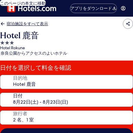
このページの本文に移動
アプリをダウンロード
宿泊施設をすべて表示
Hotel 鹿音
3.0
Hotel Rokune
つ
奈良公園からアクセスのよいホテル
星
宿
日付を選択して料金を確認
泊
施
目的地
設
日付
旅行者