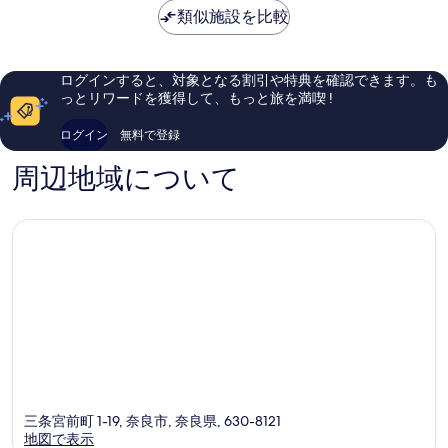
も
に
金
類似施設を比較
市
素
良
は
晴
い、
￥5,690
ら
口
し
コ
ログインすると、対象となる割引や特典を確認できます。も
い、
ミ
っとリワードを獲得して、もっと旅を満喫 !
口
1,004
コ
件
ログイン
無料で登録
ミ
件
503
の
周辺地域について
件
口
件
コ
の
ミ
口
コ
ミ
三条宮前町 1-19, 奈良市, 奈良県, 630-8121
地図で表示