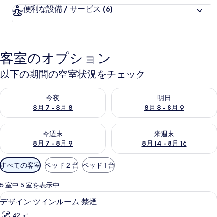
便利な設備 / サービス
(6)
客室のオプション
以下の期間の空室状況をチェック
今夜 8月 7 - 8月 8 の空室状況をチェック
明日 8月 8 - 8月 9 の空室
今夜
明日
8月 7 - 8月 8
8月 8 - 8月 9
今週末 8月 7 - 8月 9 の空室状況をチェック
来週末 8月 14 - 8月 16 の
今週末
来週末
8月 7 - 8月 9
8月 14 - 8月 16
利
すべての客室
ベッド 2 台
ベッド 1 台
用
可
5 室中 5 室を表示中
能
デザイン ツインルーム 禁煙 | ノート
デ
23
デザイン ツインルーム 禁煙
な
ザ
客
42 ㎡