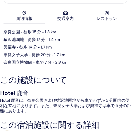
地図
周辺情報
交通案内
レストラン
奈良公園
- 徒歩 15 分
- 1.3 km
猿沢池園地
- 徒歩 17 分
- 1.4 km
興福寺
- 徒歩 19 分
- 1.7 km
奈良女子大学
- 徒歩 20 分
- 1.7 km
奈良国立博物館
- 車で 7 分
- 2.9 km
この施設について
Hotel 鹿音
Hotel 鹿音は、奈良公園および猿沢池園地から車でわずか 5 分圏内の便
利な立地にあります。また、奈良女子大学および興福寺は車で 5 分の距
離にあります。
この宿泊施設に関する詳細