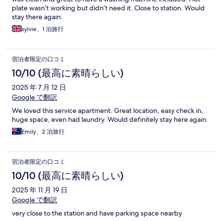
plate wasn’t working but didn’t need it. Close to station. Would
stay there again.
sylvie、1 泊旅行
宿泊者限定の口コミ
10/10 (最高に素晴らしい)
2025 年 7 月 12 日
Google で翻訳
We loved this service apartment. Great location, easy check in,
huge space, even had laundry. Would definitely stay here again.
Emily、2 泊旅行
宿泊者限定の口コミ
10/10 (最高に素晴らしい)
2025 年 11 月 19 日
Google で翻訳
very close to the station and have parking space nearby