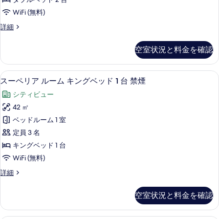
ド
ー
禁
WiFi (無料)
1
ム
台
煙
ス
詳細
禁
ダ
ー
の
煙
ブ
ペ
の
す
空室状況と料金を確認
リ
ル
詳
べ
ア
細
ベ
ル
て
スーペリア ルーム キングベッド 1 台
ス
6
ー
スーペリア ルーム キングベッド 1 台 禁煙
ッ
の
ー
ム
ド
シティビュー
ダ
写
ペ
ブ
2
42 ㎡
真
リ
ル
台
ベッドルーム 1 室
ベ
を
ア
禁
ッ
定員 3 名
表
ル
ド
煙
キングベッド 1 台
2
示
ー
の
WiFi (無料)
台
す
ム
禁
す
ス
詳細
る
煙
キ
ー
べ
の
ン
ペ
詳
て
空室状況と料金を確認
リ
グ
細
の
ア
ベ
ル