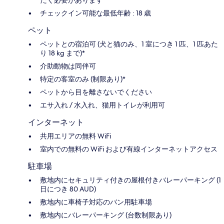
チェックイン可能な最低年齢 : 18 歳
ペット
ペットとの宿泊可 (犬と猫のみ、1 室につき 1 匹、1 匹あた
り 18 kg まで)*
介助動物は同伴可
特定の客室のみ (制限あり)*
ペットから目を離さないでください
エサ入れ / 水入れ、猫用トイレが利用可
インターネット
共用エリアの無料 WiFi
室内での無料の WiFi および有線インターネットアクセス
駐車場
敷地内にセキュリティ付きの屋根付きバレーパーキング (1
日につき 80 AUD)
敷地内に車椅子対応のバン用駐車場
敷地内にバレーパーキング (台数制限あり)