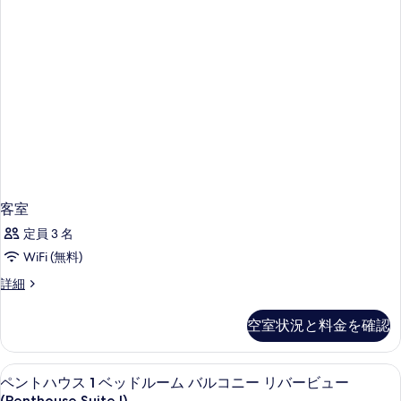
客室
定員 3 名
WiFi (無料)
客
詳細
室
の
空室状況と料金を確認
詳
細
ペントハウス 1 ベッドルーム バルコニー 
ペ
4
ペントハウス 1 ベッドルーム バルコニー リバービュー
ン
(Penthouse Suite I)