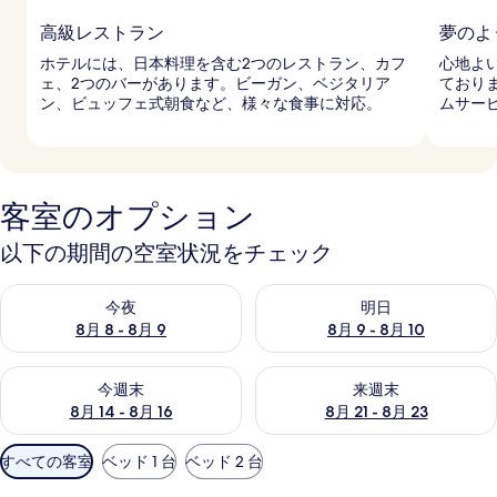
高級レストラン
夢のよ
ホテルには、日本料理を含む2つのレストラン、カフ
心地よ
ェ、2つのバーがあります。ビーガン、ベジタリア
ており
ン、ビュッフェ式朝食など、様々な食事に対応。
ムサー
客室のオプション
以下の期間の空室状況をチェック
今夜 8月 8 - 8月 9 の空室状況をチェック
明日 8月 9 - 8月 10 の空室
今夜
明日
8月 8 - 8月 9
8月 9 - 8月 10
今週末 8月 14 - 8月 16 の空室状況をチェック
来週末 8月 21 - 8月 23 の
今週末
来週末
8月 14 - 8月 16
8月 21 - 8月 23
利
すべての客室
ベッド 1 台
ベッド 2 台
用