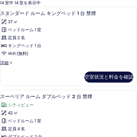
可
14 室中 14 室を表示中
能
高級寝具、ミニバー、セーフティボック
ス
6
スタンダード ルーム キングベッド 1 台 禁煙
な
タ
客
37 ㎡
ン
室
ベッドルーム 1 室
ダ
の
定員 2 名
ー
絞
キングベッド 1 台
り
ド
WiFi (無料)
込
ル
み
ス
詳細
ー
タ
条
ム
ン
件
空室状況と料金を確認
ダ
キ
ー
ン
ド
スーペリア ルーム ダブルベッド 2 台
ス
5
ル
スーペリア ルーム ダブルベッド 2 台 禁煙
グ
ー
ー
ベ
シティビュー
ム
ペ
キ
ッ
42 ㎡
リ
ン
ド
ベッドルーム 1 室
グ
ア
1
ベ
定員 4 名
ル
ッ
台
ダブルベッド 2 台