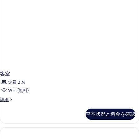
ド
表
キ
ン
1
示
グ
台
す
ベ
禁
ッ
る
ド
煙
1
の
台
禁
す
煙
べ
の
詳
て
細
客室
の
定員 2 名
写
WiFi (無料)
真
客
詳細
を
室
表
の
空室状況と料金を確認
示
詳
細
す
る