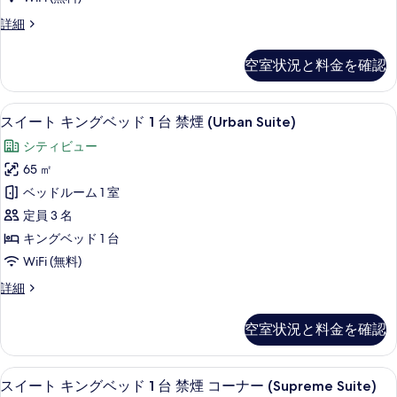
ン
台
る
Deluxe)
禁
Cozy
詳細
グ
の
煙
Room
ベ
(Premier
ル
す
空室状況と料金を確認
Deluxe)
ー
ッ
べ
の
ム
ド
詳
キ
て
スイート キングベッド 1 台 禁煙 (Urb
ス
細
1
5
ン
スイート キングベッド 1 台 禁煙 (Urban Suite)
の
イ
グ
台
シティビュー
写
ベ
ー
禁
ッ
65 ㎡
真
ト
ド
煙
ベッドルーム 1 室
を
1
キ
の
台
定員 3 名
表
ン
す
禁
キングベッド 1 台
示
煙
グ
べ
WiFi (無料)
の
す
ベ
て
詳
ス
詳細
る
細
ッ
の
イ
ド
ー
写
空室状況と料金を確認
ト
1
真
キ
台
ン
を
スイート キングベッド 1 台 禁煙 コーナー 
ス
5
グ
禁
スイート キングベッド 1 台 禁煙 コーナー (Supreme Suite)
表