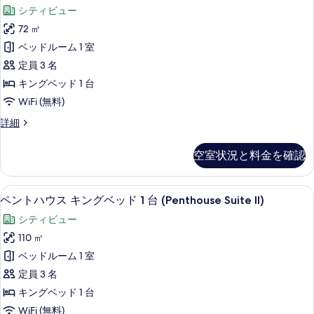
イ
ベ
煙
シティビュー
示
ッ
ー
(Urban
ド
72 ㎡
す
ト
1
Suite)
ベッドルーム 1 室
る
台
キ
の
禁
定員 3 名
ン
す
煙
キングベッド 1 台
(Urban
グ
べ
WiFi (無料)
Suite)
ベ
て
の
ス
詳細
詳
ッ
の
イ
細
ド
ー
写
空室状況と料金を確認
ト
1
真
キ
台
ン
を
ペントハウス キングベッド 1 台 (Penth
ペ
6
グ
禁
ペントハウス キングベッド 1 台 (Penthouse Suite II)
表
ン
ベ
煙
シティビュー
示
ッ
ト
コ
ド
110 ㎡
す
ハ
1
ー
ベッドルーム 1 室
る
台
ウ
ナ
禁
定員 3 名
ス
煙
ー
キングベッド 1 台
コ
キ
(Supreme
WiFi (無料)
ー