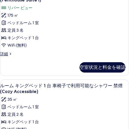
ト
リバー ビュー
ハ
175 ㎡
ウ
ベッドルーム 1 室
ス
定員 3 名
1
キングベッド 1 台
ベ
WiFi (無料)
ッ
ペ
詳細
ド
ン
ト
ル
空室状況と料金を確認
ハ
ー
ウ
ム
ス
高級寝具、ミニバー、セーフティボック
ル
3
1
ルーム キングベッド 1 台 車椅子で利用可能なシャワー 禁煙
バ
ー
ベ
(Cozy Accessible)
ル
ッ
ム
35 ㎡
ド
コ
キ
ル
ベッドルーム 1 室
ニ
ー
ン
定員 2 名
ム
ー
グ
バ
キングベッド 1 台
リ
ル
ベ