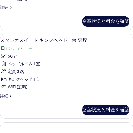
ン
Suite)
ナ
ペ
詳細
ー
グ
の
ン
(Supreme
ベ
ト
す
Suite)
空室状況と料金を確認
ハ
ッ
の
べ
ウ
詳
ド
ス
て
細
スタジオスイート キングベッド 1 台 
ス
4
キ
スタジオスイート キングベッド 1 台 禁煙
1
の
タ
ン
台
シティビュー
写
グ
ジ
(Penthouse
ベ
60 ㎡
真
オ
ッ
Suite
ベッドルーム 1 室
を
ド
ス
II)
1
定員 3 名
表
イ
の
台
キングベッド 1 台
示
(Penthouse
ー
す
WiFi (無料)
Suite
す
ト
べ
II)
ス
詳細
る
の
キ
て
タ
詳
ン
ジ
の
細
空室状況と料金を確認
オ
グ
写
ス
ベ
真
イ
ー
ッ
を
ト