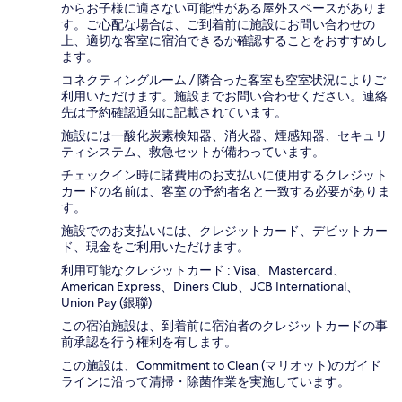
からお子様に適さない可能性がある屋外スペースがありま
す。ご心配な場合は、ご到着前に施設にお問い合わせの
上、適切な客室に宿泊できるか確認することをおすすめし
ます。
コネクティングルーム / 隣合った客室も空室状況によりご
利用いただけます。施設までお問い合わせください。連絡
先は予約確認通知に記載されています。
施設には一酸化炭素検知器、消火器、煙感知器、セキュリ
ティシステム、救急セットが備わっています。
チェックイン時に諸費用のお支払いに使用するクレジット
カードの名前は、客室 の予約者名と一致する必要がありま
す。
施設でのお支払いには、クレジットカード、デビットカー
ド、現金をご利用いただけます。
利用可能なクレジットカード : Visa、Mastercard、
American Express、Diners Club、JCB International、
Union Pay (銀聯)
この宿泊施設は、到着前に宿泊者のクレジットカードの事
前承認を行う権利を有します。
この施設は、Commitment to Clean (マリオット)のガイド
ラインに沿って清掃・除菌作業を実施しています。