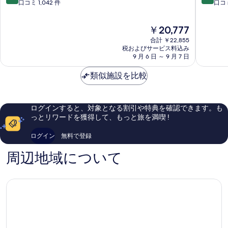
ー
ル
段
段
口コミ 1,042 件
口コミ
禁
禁
す
ツ
ト
階
階
煙
煙
メ
ン
中
中
る
(Cozy
現
￥20,777
ル
メ
9.6、
9.8、
(Cozy
Accessible)
在
ボ
ル
最
最
合計 ￥22,855
Accessible)
の
の
ル
ボ
高
高
税およびサービス料込み
詳
の
料
ン
9 月 6 日 ～ 9 月 7 日
ル
に
に
細
金
メ
ン
素
素
す
は
ル
類似施設を比較
メ
晴
晴
べ
￥20,777
ボ
ル
ら
ら
ル
ボ
し
し
て
ン
ル
い、
い、
の
ログインすると、対象となる割引や特典を確認できます。も
セ
ン
口
口
っとリワードを獲得して、もっと旅を満喫 !
写
ン
セ
コ
コ
ト
ン
ミ
ミ
真
ログイン
無料で登録
ラ
ト
1,042
275
を
ル
ラ
件
件
周辺地域について
ビ
ル
件
件
表
ジ
ビ
の
の
示
ネ
ジ
口
口
ス
ネ
コ
コ
す
デ
ス
ミ
ミ
る
ィ
デ
ス
ィ
ト
ス