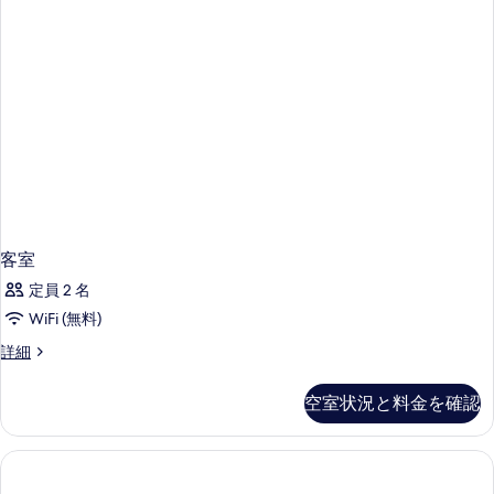
客室
定員 2 名
WiFi (無料)
客
詳細
室
の
空室状況と料金を確認
詳
細