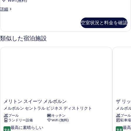
WiFi (無料)
コ
バ
ッ
ニ
ル
詳細
ー
ー
ド
ー
ビ
リ
ム
1
空室状況と料金を確認
バ
キ
ュ
台
ー
ン
ー
ビ
車
グ
類似した宿泊施設
ュ
ベ
(Penthouse
椅
ー
ッ
Suite
メリトン スイーツ メルボルン
ザ リッ
(Penthouse
子
ド
I)
Suite
1
で
I)
の
台
の
利
車
す
詳
椅
用
細
べ
子
可
で
て
利
能
の
用
な
可
写
メ
ザ
メリトン スイーツ メルボルン
ザ リ
シ
能
リ
リ
真
メルボルン セントラル ビジネス ディストリクト
メルボル
な
ャ
ト
ッ
シ
を
プール
キッチン
プール
ン
ツ
ワ
ャ
ランドリー設備
WiFi (無料)
駐車場
ス
カ
表
ワ
ー
イ
ー
10
10
最高に素晴らしい
最高
示
ー
9.6
9.8