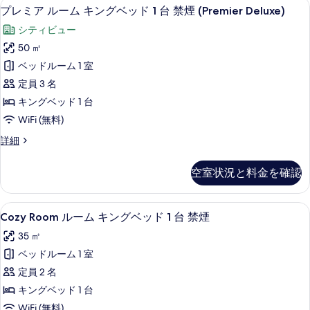
写
プレミア ルーム キングベッド 1 台 禁煙 
プ
6
ー
プレミア ルーム キングベッド 1 台 禁煙 (Premier Deluxe)
ッ
真
レ
ム
ド
シティビュー
キ
を
ミ
ン
1
50 ㎡
表
ア
グ
台
ベッドルーム 1 室
ベ
示
ル
禁
ッ
定員 3 名
す
ー
ド
煙
キングベッド 1 台
1
る
ム
の
WiFi (無料)
台
キ
禁
す
プ
詳細
煙
ン
レ
べ
の
グ
ミ
詳
て
空室状況と料金を確認
ア
ベ
細
の
ル
ッ
ー
写
Cozy
高級寝具、ミニバー、セーフティボック
3
ム
Cozy Room ルーム キングベッド 1 台 禁煙
ド
Room
真
キ
1
35 ㎡
ン
ル
を
台
グ
ベッドルーム 1 室
ー
表
ベ
禁
定員 2 名
ム
ッ
示
煙
ド
キングベッド 1 台
キ
す
1
(Premier
WiFi (無料)