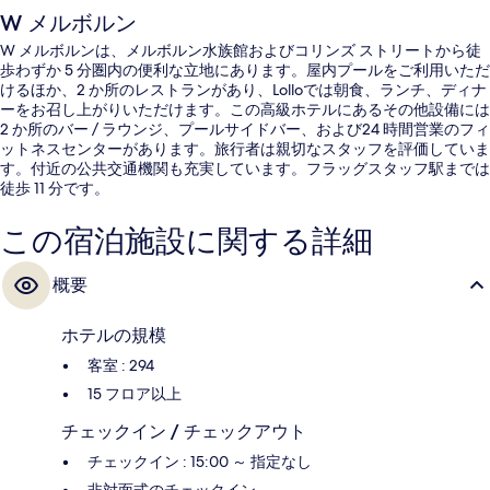
W メルボルン
W メルボルンは、メルボルン水族館およびコリンズ ストリートから徒
歩わずか 5 分圏内の便利な立地にあります。屋内プールをご利用いただ
けるほか、2 か所のレストランがあり、Lolloでは朝食、ランチ、ディナ
ーをお召し上がりいただけます。この高級ホテルにあるその他設備には
2 か所のバー / ラウンジ、プールサイドバー、および24 時間営業のフィ
ットネスセンターがあります。旅行者は親切なスタッフを評価していま
す。付近の公共交通機関も充実しています。フラッグスタッフ駅までは
徒歩 11 分です。
この宿泊施設に関する詳細
概要
ホテルの規模
客室 : 294
15 フロア以上
チェックイン / チェックアウト
チェックイン : 15:00 ～ 指定なし
非対面式のチェックイン