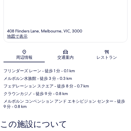
リ
ト
ク
リ
ト
ク
ト
408 Flinders Lane, Melbourne, VIC, 3000
地図で表示
地図
周辺情報
交通案内
レストラン
フリンダーズ レーン
- 徒歩 1 分
- 0.1 km
メルボルン水族館
- 徒歩 3 分
- 0.3 km
フェデレーション スクエア
- 徒歩 8 分
- 0.7 km
クラウンカジノ
- 徒歩 9 分
- 0.8 km
メルボルン コンベンション アンド エキシビジョン センター
- 徒歩
9 分
- 0.8 km
この施設について