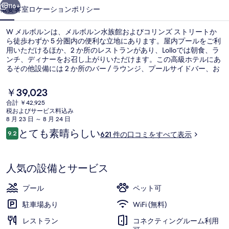
写
116+
概要
客室
ロケーション
ポリシー
真
W メルボルンは、メルボルン水族館およびコリンズ ストリートか
ギ
ら徒歩わずか 5 分圏内の便利な立地にあります。屋内プールをご利
ャ
用いただけるほか、2 か所のレストランがあり、Lolloでは朝食、ラ
ンチ、ディナーをお召し上がりいただけます。この高級ホテルにあ
ラ
るその他設備には 2 か所のバー / ラウンジ、プールサイドバー、お
よび24 時間営業のフィットネスセンターがあります。旅行者は親
リ
切なスタッフを評価しています。付近の公共交通機関も充実してい
現
￥39,023
ます。フラッグスタッフ駅までは徒歩 11 分です。
ー
在
合計 ￥42,925
の
税およびサービス料込み
施設内の設備
料
8 月 23 日 ～ 8 月 24 日
金
口
とても素晴らしい
9.2
621 件の口コミをすべて表示
は
10段階中9.2
コ
￥39,023
ミ
で
す
人気の設備とサービス
プール
ペット可
駐車場あり
WiFi (無料)
レストラン
コネクティングルーム利用