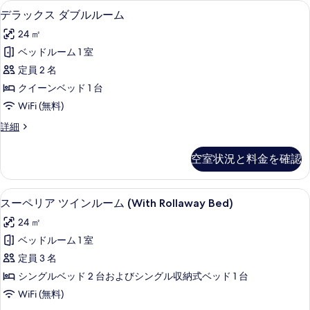
1 室のベッドルーム、高級寝具、羽毛
デ
6
イ
デラックス ダブルルーム
真
グ
ラ
ー
を
ベ
24 ㎡
ト
ッ
キ
表
ッ
ベッドルーム 1 室
ク
ン
示
ド
定員 2 名
グ
ス
す
1
ベ
クイーンベッド 1 台
ダ
ッ
台
る
WiFi (無料)
ド
ブ
の
1
デ
詳細
ル
台
ラ
す
の
ル
ッ
べ
空室状況と料金を確認
詳
ク
ー
細
て
ス
ム
ダ
の
1 室のベッドルーム、高級寝具、羽毛
ス
6
ブ
スーペリア ツインルーム (With Rollaway Bed)
の
写
ー
ル
す
24 ㎡
ル
真
ペ
ー
べ
ベッドルーム 1 室
を
リ
ム
て
定員 3 名
の
表
ア
詳
の
シングルベッド 2 台およびシングル収納式ベッド 1 台
示
ツ
細
写
WiFi (無料)
す
イ