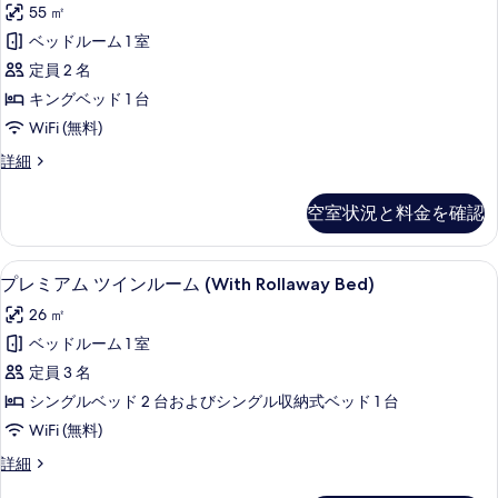
の
55 ㎡
示
ッ
ッ
す
ド
ベッドルーム 1 室
す
ク
1
べ
定員 2 名
る
台
ス
て
の
キングベッド 1 台
ス
詳
の
WiFi (無料)
細
イ
写
デ
詳細
ー
ラ
真
ト
ッ
を
空室状況と料金を確認
ク
キ
表
ス
ン
ス
示
1 室のベッドルーム、高級寝具、羽毛
プ
7
イ
プレミアム ツインルーム (With Rollaway Bed)
グ
す
レ
ー
ベ
26 ㎡
ト
る
ミ
キ
ッ
ベッドルーム 1 室
ア
ン
ド
定員 3 名
グ
ム
1
ベ
シングルベッド 2 台およびシングル収納式ベッド 1 台
ツ
ッ
台
WiFi (無料)
ド
イ
の
1
プ
詳細
ン
台
レ
す