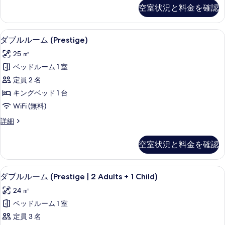
の
ル
ミ
べ
空室状況と料金を確認
詳
ア
ー
細
て
ム
ム
ツ
の
1 室のベッドルーム、高級寝具、羽毛
ダ
6
イ
ダブルルーム (Prestige)
(With
写
ブ
ン
Rollaway
25 ㎡
ル
真
ル
Bed)
ー
ベッドルーム 1 室
を
ル
ム
の
定員 2 名
(With
表
ー
す
Rollaway
キングベッド 1 台
示
ム
べ
Bed)
WiFi (無料)
の
す
(Prestige)
て
詳
ダ
詳細
の
る
の
細
ブ
す
ル
写
空室状況と料金を確認
ル
べ
真
ー
て
ム
を
1 室のベッドルーム、高級寝具、羽毛
ダ
6
(Prestige)
の
ダブルルーム (Prestige | 2 Adults + 1 Child)
表
ブ
の
写
24 ㎡
示
詳
ル
真
細
ベッドルーム 1 室
す
ル
を
定員 3 名
る
ー