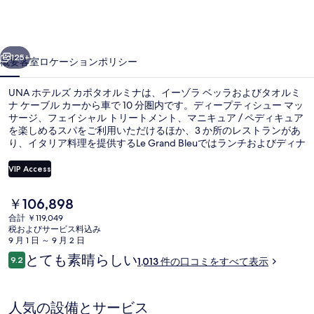
カ
ポ
前へ
次へ
タ
125+
概要
客室
ロケーション
ポリシー
オ
UNA ホテルズ カポタオルミナは、イーゾラ ベッラおよびタオルミ
ル
ナ ケーブル カーから車で 10 分圏内です。ディープティシュー マッ
ミ
サージ、フェイシャル トリートメント、マニキュア / ペディキュア
を楽しめるスパをご利用いただけるほか、3 か所のレストランがあ
ナ
り、イタリア料理を提供するLe Grand Bleuではランチおよびディナ
ーをお召し上がりいただけます。人気設備として 2 か所のバー / ラ
の
ウンジ、ビーチバー、および24 時間営業のフィットネスクラブ (ス
VIP Access
タッフ常駐)があります。旅行者はプールや親切なスタッフを評価し
写
ています。
現
￥106,898
真
プライベートビーチ、サンラウンジャ
在
合計 ￥119,049
の
ギ
税およびサービス料込み
料
9 月 1 日 ～ 9 月 2 日
金
ャ
口
とても素晴らしい
9.2
1,013 件の口コミをすべて表示
は
10段階中9.2
コ
ラ
￥106,898
ミ
で
リ
す
人気の設備とサービス