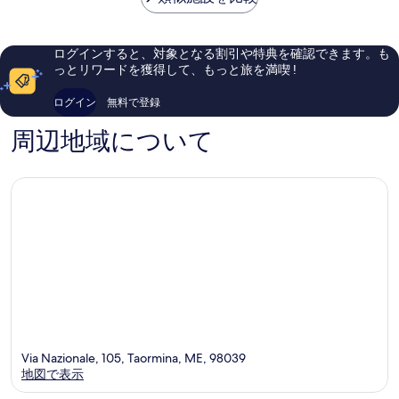
￥29,482
ン
ら
い、
タ
し
口
カ
い、
コ
ログインすると、対象となる割引や特典を確認できます。も
テ
口
ミ
っとリワードを獲得して、もっと旅を満喫 !
リ
コ
944
ー
ミ
件
ログイン
無料で登録
ナ
585
件
Taormina
件
の
周辺地域について
件
口
の
コ
口
ミ
コ
ミ
Via Nazionale, 105, Taormina, ME, 98039
地図で表示