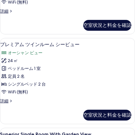
表
WiFi (無料)
ル
示
プ
詳細
ル
す
レ
ー
ミ
る
空室状況と料金を確認
ア
ム
ム
シ
ダ
プレミアム ツインルーム シービュー 
プ
8
ブ
プレミアム ツインルーム シービュー
ー
レ
ル
ビ
オーシャン ビュー
ル
ミ
ー
ュ
24 ㎡
ア
ム
ー
ベッドルーム 1 室
シ
ム
ー
の
定員 2 名
ツ
ビ
す
シングルベッド 2 台
ュ
イ
べ
WiFi (無料)
ー
ン
の
て
プ
詳細
詳
ル
レ
の
細
ー
ミ
空室状況と料金を確認
写
ア
ム
ム
真
シ
ツ
Superior
1 室のベッドルーム、高級寝具、羽毛
を
4
イ
Superior Single Room With Garden View