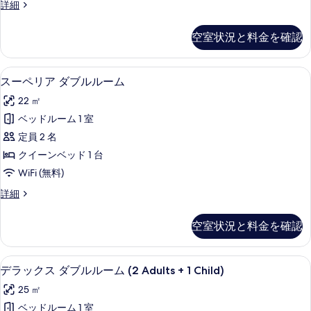
真
ス
詳細
る
ン
ー
を
ル
ペ
空室状況と料金を確認
表
リ
ー
ア
示
ム
ツ
1 室のベッドルーム、高級寝具、羽毛
ス
す
4
イ
スーペリア ダブルルーム
(With
ー
ン
る
Rollaway
22 ㎡
ル
ペ
Bed)
ー
ベッドルーム 1 室
リ
ム
の
定員 2 名
(With
ア
す
Rollaway
クイーンベッド 1 台
ダ
べ
Bed)
WiFi (無料)
の
ブ
て
詳
ス
詳細
ル
の
細
ー
ル
ペ
写
空室状況と料金を確認
リ
ー
真
ア
ム
ダ
を
1 室のベッドルーム、高級寝具、羽毛
デ
5
ブ
デラックス ダブルルーム (2 Adults + 1 Child)
の
表
ラ
ル
す
25 ㎡
示
ル
ッ
ー
べ
ベッドルーム 1 室