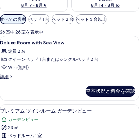
8月 7 - 8月 9
8月 14 - 8月 16
利
すべての客室
ベッド 1 台
ベッド 2 台
ベッド 3 台以上
用
可
26 室中 26 室を表示中
能
Deluxe
1 室のベッドルーム、高級寝具、羽毛
3
Deluxe Room with Sea View
な
Room
客
定員 2 名
with
室
クイーンベッド 1 台またはシングルベッド 2 台
Sea
の
View
WiFi (無料)
絞
の
Deluxe
詳細
り
Room
す
込
with
べ
空室状況と料金を確認
み
Sea
条
て
View
の
件
の
1 室のベッドルーム、高級寝具、羽毛
プ
5
詳
プレミアム ツインルーム ガーデンビュー
写
レ
細
ガーデンビュー
真
ミ
23 ㎡
を
ア
ベッドルーム 1 室