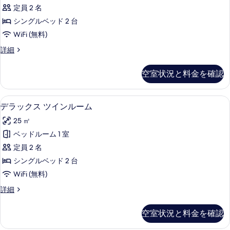
表
ム
定員 2 名
示
ツ
シングルベッド 2 台
す
イ
WiFi (無料)
る
ン
プ
詳細
ル
レ
ー
ミ
空室状況と料金を確認
ア
ム
ム
ガ
ツ
1 室のベッドルーム、高級寝具、羽毛
デ
5
イ
デラックス ツインルーム
ー
ラ
ン
デ
25 ㎡
ル
ッ
ー
ン
ベッドルーム 1 室
ク
ム
ビ
定員 2 名
ガ
ス
ー
ュ
シングルベッド 2 台
ツ
デ
ー
WiFi (無料)
ン
イ
の
ビ
デ
詳細
ン
ュ
ラ
す
ー
ル
ッ
空室状況と料金を確認
べ
の
ク
ー
詳
ス
て