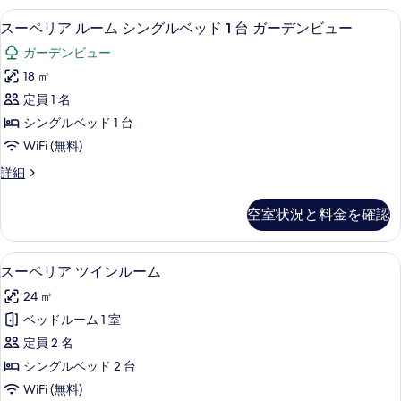
ム
細
ツ
1 室のベッドルーム、高級寝具、羽毛
ス
の
5
イ
スーペリア ルーム シングルベッド 1 台 ガーデンビュー
の
ー
ン
写
す
ガーデンビュー
ル
ペ
真
ー
べ
18 ㎡
リ
を
ム
て
定員 1 名
の
ア
表
詳
の
シングルベッド 1 台
ル
示
細
写
WiFi (無料)
ー
す
真
ス
詳細
ム
る
ー
を
シ
ペ
空室状況と料金を確認
表
リ
ン
ア
示
グ
ル
1 室のベッドルーム、高級寝具、羽毛
ス
す
5
ー
スーペリア ツインルーム
ル
ー
ム
る
ベ
24 ㎡
シ
ペ
ン
ッ
ベッドルーム 1 室
リ
グ
ド
定員 2 名
ル
ア
1
ベ
シングルベッド 2 台
ツ
ッ
台
WiFi (無料)
ド