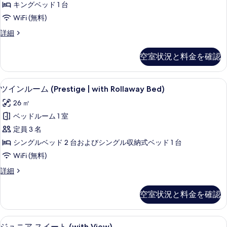
表
キングベッド 1 台
ム
示
WiFi (無料)
(Prestige
す
ダ
詳細
|
ブ
る
2
ル
空室状況と料金を確認
Adults
ル
ー
+
ム
1
1 室のベッドルーム、高級寝具、羽毛
ツ
5
(Prestige
ツインルーム (Prestige | with Rollaway Bed)
Child)
イ
|
26 ㎡
の
2
ン
Adults
ベッドルーム 1 室
す
ル
+
定員 3 名
べ
1
ー
Child)
シングルベッド 2 台およびシングル収納式ベッド 1 台
て
ム
の
WiFi (無料)
の
詳
(Prestige
細
ツ
詳細
写
|
イ
真
with
ン
空室状況と料金を確認
Rollaway
を
ル
ー
Bed)
表
ム
の
ジュニア スイート (with View) | 
ジ
示
13
(Prestige
ジュニア スイート (with View)