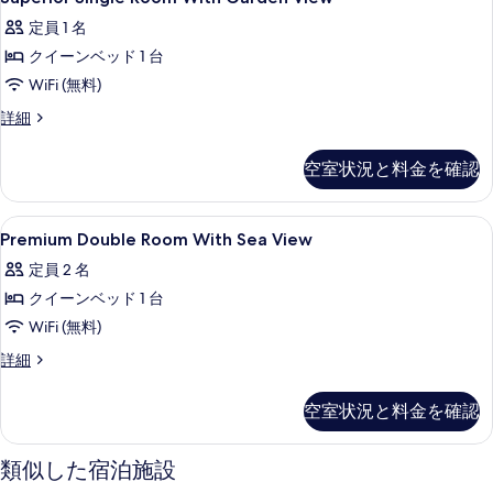
ー
Single
ン
表
ビ
定員 1 名
ル
Room
示
ー
ュ
クイーンベッド 1 台
With
す
ム
Garden
ー
WiFi (無料)
シ
る
View
ー
の
Superior
詳細
ビ
の
Single
す
ュ
Room
す
空室状況と料金を確認
べ
ー
With
の
べ
Garden
て
詳
View
て
Premium
1 室のベッドルーム、高級寝具、羽毛
の
細
4
の
Premium Double Room With Sea View
の
Double
詳
写
定員 2 名
細
Room
写
真
クイーンベッド 1 台
With
真
を
Sea
WiFi (無料)
を
表
View
Premium
詳細
表
示
の
Double
示
Room
す
す
空室状況と料金を確認
With
す
る
べ
Sea
る
View
て
類似した宿泊施設
の