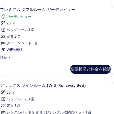
写
ム
ダ
プレミアム ダブルルーム ガーデンビュ
プ
7
ブ
プレミアム ダブルルーム ガーデンビュー
真
(2
レ
ル
Adults
を
ガーデンビュー
ル
ミ
+
ー
表
23 ㎡
ア
ム
1
示
ベッドルーム 1 室
(2
ム
Child)
す
Adults
定員 2 名
の
ダ
+
る
クイーンベッド 1 台
1
す
ブ
WiFi (無料)
Child)
べ
ル
の
プ
詳細
て
詳
ル
レ
細
の
ー
ミ
空室状況と料金を確認
ア
写
ム
ム
真
ガ
ダ
1 室のベッドルーム、高級寝具、羽毛
デ
5
ブ
デラックス ツインルーム (With Rollaway Bed)
を
ー
ラ
ル
表
デ
25 ㎡
ル
ッ
ー
示
ン
ベッドルーム 1 室
ク
ム
す
ビ
定員 3 名
ガ
ス
る
ー
ュ
シングルベッド 2 台およびシングル収納式ベッド 1 台