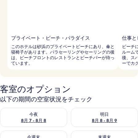
プライベート・ビーチ・パラダイス
仕事と
このホテルは砂浜のプライベートビーチにあり、傘と
ビーチ
寝椅子があります。パラセーリングやセーリングの後
ルーム
は、ビーチフロントのレストランとビーチバーが待っ
後、ス
ています。
ーでカ
客室のオプション
以下の期間の空室状況をチェック
今夜 8月 7 - 8月 8 の空室状況をチェック
明日 8月 8 - 8月 9 の空室
今夜
明日
8月 7 - 8月 8
8月 8 - 8月 9
今週末 8月 7 - 8月 9 の空室状況をチェック
来週末 8月 14 - 8月 16 の
今週末
来週末