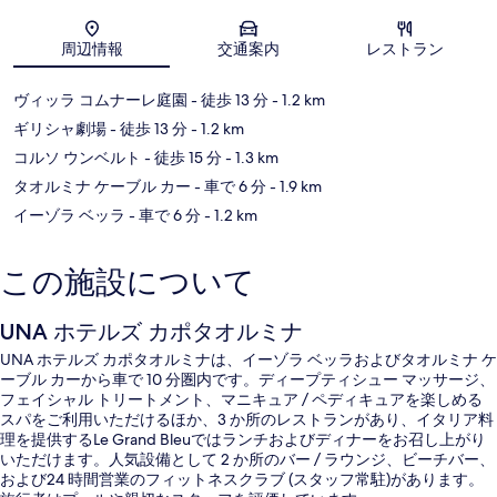
地図
周辺情報
交通案内
レストラン
ヴィッラ コムナーレ庭園
- 徒歩 13 分
- 1.2 km
ギリシャ劇場
- 徒歩 13 分
- 1.2 km
コルソ ウンベルト
- 徒歩 15 分
- 1.3 km
タオルミナ ケーブル カー
- 車で 6 分
- 1.9 km
イーゾラ ベッラ
- 車で 6 分
- 1.2 km
この施設について
UNA ホテルズ カポタオルミナ
UNA ホテルズ カポタオルミナは、イーゾラ ベッラおよびタオルミナ ケ
ーブル カーから車で 10 分圏内です。ディープティシュー マッサージ、
フェイシャル トリートメント、マニキュア / ペディキュアを楽しめる
スパをご利用いただけるほか、3 か所のレストランがあり、イタリア料
理を提供するLe Grand Bleuではランチおよびディナーをお召し上がり
いただけます。人気設備として 2 か所のバー / ラウンジ、ビーチバー、
および24 時間営業のフィットネスクラブ (スタッフ常駐)があります。