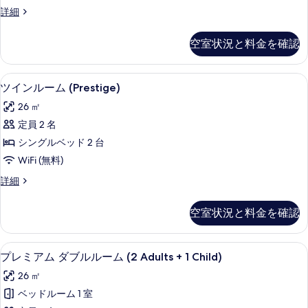
イ
ガ
1
ス
詳細
ン
台
ー
ー
ガ
ル
ペ
デ
空室状況と料金を確認
ー
リ
ー
デ
ン
ア
ム
ン
ツ
ビ
1 室のベッドルーム、高級寝具、羽毛
ツ
ビ
6
イ
ツインルーム (Prestige)
の
ュ
ュ
イ
ン
す
26 ㎡
ー
ル
ー
ン
の
ー
べ
定員 2 名
の
ル
詳
ム
て
シングルベッド 2 台
細
の
す
ー
詳
の
WiFi (無料)
べ
ム
細
写
ツ
詳細
て
(Prestige)
イ
真
の
の
ン
空室状況と料金を確認
を
ル
す
写
ー
表
べ
真
ム
1 室のベッドルーム、高級寝具、羽毛
プ
示
7
(Prestige)
て
プレミアム ダブルルーム (2 Adults + 1 Child)
を
レ
の
す
の
表
26 ㎡
詳
ミ
る
写
細
示
ベッドルーム 1 室
ア