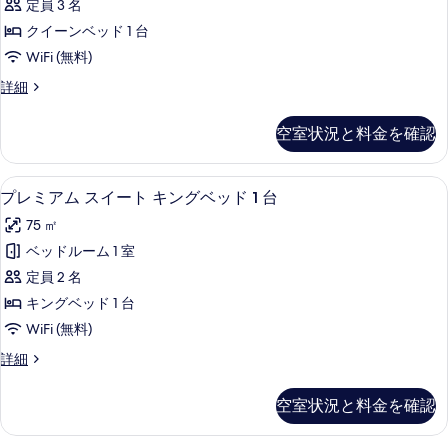
真
す
定員 3 名
ム
を
る
クイーンベッド 1 台
ダ
表
WiFi (無料)
ブ
示
プ
詳細
ル
レ
す
ル
ミ
る
空室状況と料金を確認
ア
ー
ム
ム
ダ
プレミアム スイート キングベッド 1 
プ
7
ブ
プレミアム スイート キングベッド 1 台
(2
レ
ル
Adults
75 ㎡
ル
ミ
+
ー
ベッドルーム 1 室
ア
ム
1
定員 2 名
(2
ム
Child)
Adults
キングベッド 1 台
の
ス
+
WiFi (無料)
1
す
イ
Child)
プ
詳細
べ
ー
の
レ
て
詳
ト
ミ
空室状況と料金を確認
細
ア
の
キ
ム
写
ン
ス