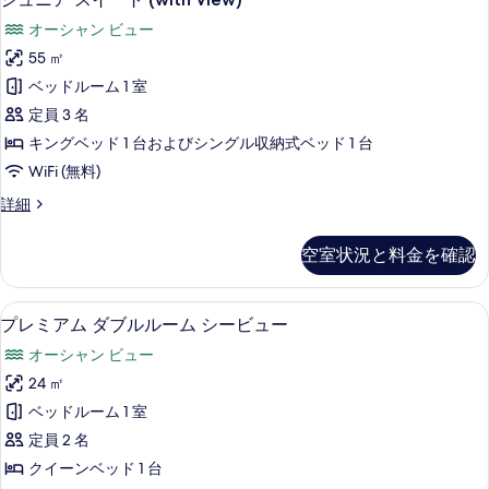
す
ュ
|
す
オーシャン ビュー
with
べ
ニ
る
Rollaway
55 ㎡
て
ア
Bed)
ベッドルーム 1 室
の
の
ス
詳
定員 3 名
写
イ
細
キングベッド 1 台およびシングル収納式ベッド 1 台
真
ー
WiFi (無料)
を
ト
ジ
詳細
表
(with
ュ
View)
示
ニ
空室状況と料金を確認
ア
の
す
ス
す
る
イ
1 室のベッドルーム、高級寝具、羽毛
プ
べ
7
ー
プレミアム ダブルルーム シービュー
レ
ト
て
オーシャン ビュー
(with
ミ
の
View)
24 ㎡
ア
の
写
ベッドルーム 1 室
詳
ム
真
細
定員 2 名
ダ
を
クイーンベッド 1 台
ブ