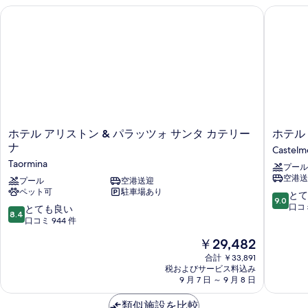
の
詳
ホテル アリストン & パラッツォ サンタ カテリーナ
ホテル 
細
写
真
を
表
示
す
る
ホ
ホ
ホテル アリストン & パラッツォ サンタ カテリー
ホテル
テ
テ
ナ
Castelm
ル
ル
Taormina
プール
ア
ヴ
空港送
リ
プール
空港送迎
ィ
ペット可
駐車場あり
ス
ラ
10
とて
9.0
ト
ソ
段
口コミ
10
とても良い
8.4
ン
ニ
階
段
口コミ 944 件
&
ア
中
階
現
￥29,482
パ
Castelm
9.0、
中
在
ラ
と
8.4、
合計 ￥33,891
の
ッ
て
税およびサービス料込み
と
料
ツ
9 月 7 日 ～ 9 月 8 日
も
て
金
ォ
素
も
は
サ
類似施設を比較
晴
良