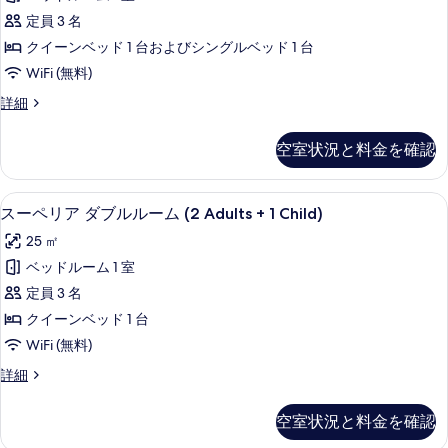
す
ク
ム
て
定員 3 名
る
の
ス
詳
の
クイーンベッド 1 台およびシングルベッド 1 台
ダ
細
写
WiFi (無料)
ブ
真
デ
詳細
ル
ラ
を
ル
ッ
空室状況と料金を確認
表
ク
ー
ス
示
ム
ダ
1 室のベッドルーム、高級寝具、羽毛
ス
す
5
ブ
スーペリア ダブルルーム (2 Adults + 1 Child)
(2
ー
ル
る
Adults
25 ㎡
ル
ペ
+
ー
ベッドルーム 1 室
リ
ム
1
定員 3 名
(2
ア
Child)
Adults
クイーンベッド 1 台
の
ダ
+
WiFi (無料)
1
す
ブ
Child)
ス
詳細
べ
ル
の
ー
て
詳
ル
ペ
空室状況と料金を確認
細
リ
の
ー
ア