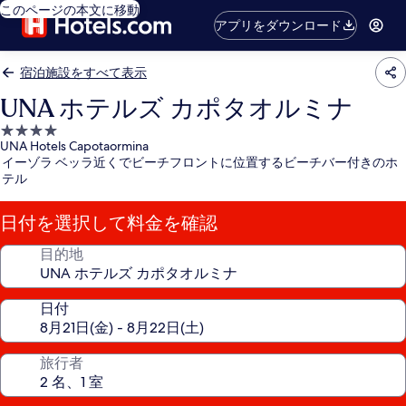
このページの本文に移動
アプリをダウンロード
宿泊施設をすべて表示
UNA ホテルズ カポタオルミナ
4.0
UNA Hotels Capotaormina
つ
イーゾラ ベッラ近くでビーチフロントに位置するビーチバー付きのホ
星
テル
宿
泊
日付を選択して料金を確認
施
設
目的地
日付
旅行者