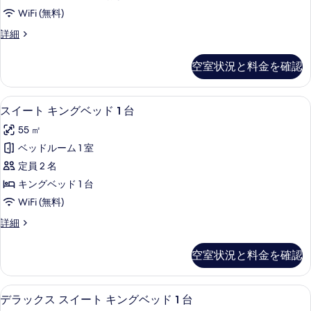
ツ
デ
ー
WiFi (無料)
ン
イ
の
ビ
デ
詳細
ン
ュ
ラ
す
ー
ル
ッ
空室状況と料金を確認
べ
の
ク
ー
詳
ス
て
ム
細
ツ
スイート キングベッド 1 台 | リビング
ス
の
6
イ
スイート キングベッド 1 台
(With
イ
ン
写
Rollaway
55 ㎡
ル
ー
真
Bed)
ー
ベッドルーム 1 室
ト
を
ム
の
定員 2 名
(With
キ
表
す
Rollaway
キングベッド 1 台
ン
示
べ
Bed)
WiFi (無料)
の
グ
す
て
詳
ス
詳細
ベ
る
の
細
イ
ッ
ー
写
空室状況と料金を確認
ト
ド
真
キ
1
ン
を
1 室のベッドルーム、高級寝具、羽毛
デ
6
グ
台
デラックス スイート キングベッド 1 台
表
ラ
ベ