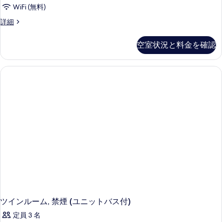
WiFi (無料)
表
客
詳細
示
室
す
の
空室状況と料金を確認
詳
る
細
ツインルーム, 禁煙 (ユニットバス付)
定員 3 名