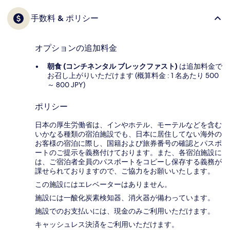
手数料 & ポリシー
オプションの追加料金
朝食 (コンチネンタル ブレックファスト)
は追加料金で
お召し上がりいただけます (概算料金 : 1 名あたり 500
～ 800 JPY)
ポリシー
日本の厚生労働省は、インやホテル、モーテルなどを含む
いかなる種類の宿泊施設でも、日本に​居住してない海外の
お客様の宿泊に際し、国籍および旅券番号の確認とパスポ
ートのご提示を義務付け​ております。また、各宿泊施設に
は、ご宿泊者全員のパスポートをコピーし保存する義務が
課せられておりますの​で、ご協力をお願いいたします。
この施設にはエレベーターはありません。
施設には一酸化炭素検知器、消火器が備わっています。
施設でのお支払いには、現金のみご利用いただけます。
キャッシュレス決済をご利用いただけます。