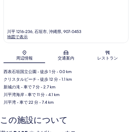
川平 1216-236, 石垣市, 沖縄県, 907-0453
地図で表示
地図
周辺情報
交通案内
レストラン
西表石垣国立公園
- 徒歩 1 分
- 0.0 km
クリスタルビーチ
- 徒歩 12 分
- 1.1 km
新城の滝
- 車で 7 分
- 2.7 km
川平湾海岸
- 車で 11 分
- 4.1 km
川平湾
- 車で 22 分
- 7.4 km
この施設について