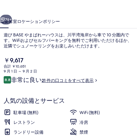
れ
前へ
次へ
ー
76+
概要
客室
ロケーション
ポリシー
ハ
遊び BASE やまばれーハウスは、川平湾海岸から車で 10 分圏内で
ウ
す。WiFiおよびセルフパーキングを無料でご利用いただけるほか、
ス
近隣でシュノーケリングをお楽しみいただけます。
の
現
￥9,617
在
写
合計 ￥10,651
の
9 月 1 日 ～ 9 月 2 日
真
料
口
非常に良い
8.8
21 件の口コミをすべて表示
金
10段階中8.8
コ
ギ
フロント
は
ミ
￥9,617
ャ
で
人気の設備とサービス
す
ラ
駐車場 (無料)
WiFi (無料)
リ
レストラン
冷房
ー
ランドリー設備
禁煙