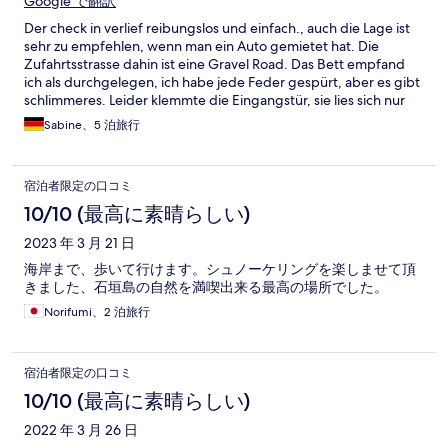
Google で翻訳
Der check in verlief reibungslos und einfach., auch die Lage ist
sehr zu empfehlen, wenn man ein Auto gemietet hat. Die
Zufahrtsstrasse dahin ist eine Gravel Road. Das Bett empfand
ich als durchgelegen, ich habe jede Feder gespürt, aber es gibt
schlimmeres. Leider klemmte die Eingangstür, sie lies sich nur
mit Geräusch schliessen. Bestimmt nervig für die Nachbarn
Sabine、5 泊旅行
gewesen. Basisausstattung wie beschrieben. Ich würde das
nächste mal eine andere Unterkunft ausprobieren wollen, auch
wenn es OK war.
宿泊者限定の口コミ
10/10 (最高に素晴らしい)
2023 年 3 月 21 日
海岸まで、歩いて行けます。シュノーケリングを楽しませて頂
きました、石垣島の自然を満喫出来る最高の場所でした。
Norifumi、2 泊旅行
宿泊者限定の口コミ
10/10 (最高に素晴らしい)
2022 年 3 月 26 日