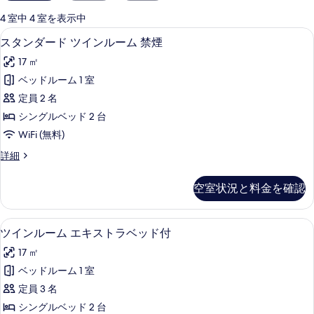
用
可
4 室中 4 室を表示中
能
デスク、WiFi (無料)、ベッドシーツ
ス
16
スタンダード ツインルーム 禁煙
な
タ
客
17 ㎡
ン
室
ベッドルーム 1 室
ダ
の
定員 2 名
ー
絞
シングルベッド 2 台
り
ド
WiFi (無料)
込
ツ
み
ス
詳細
イ
タ
条
ン
ン
件
空室状況と料金を確認
ダ
ル
ー
ー
ド
ツインルーム エキストラベッド付 | デス
ツ
22
ツ
ツインルーム エキストラベッド付
ム
イ
イ
禁
17 ㎡
ン
ン
ル
煙
ベッドルーム 1 室
ル
ー
の
定員 3 名
ム
ー
禁
す
シングルベッド 2 台