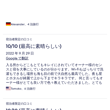
the luggage before check in. You are supposedly be able to
leave the luggage in the cafe, unsupervised of course. The
check in was not able before 3 pm although there was no
cleaning process happening, so the room was ready already.
The bed is basically a mattress on the floor which gave my
sensitive back a horrible time. I guess the place is only
Alexander、4 泊旅行
appropriate for people with no back issues whatsoever. I really
don’t mind basic accommodations, but this place is not just
basic, it’s absolutely run down. The were chairs upside down all
宿泊者限定の口コミ
around the area for my entire stay. Seems like someone just
10/10 (最高に素晴らしい)
wants to get some cash, but not wanting to keep the area in
shape. You are asked to help sorting the trash which is ridiculous
2022 年 9 月 29 日
when you just have one tiny trash bin for your entire stay, which
Google で翻訳
has obviously not been emptied. The accomdation is pretty
much opposite the Kabira Bay Area, so you need to be good on
入る所からどこもとてもキレイにされていてオーナー様のセン
foot for a nice walk (14k roundtrip) or you need to have a car. To
スと宿を大事にしているのが分かります。Wi-Fiもばっちりで洗
finish the review positively, the water pressure of the sure is
濯もできるし場所も海も目の前で大自然も最高でした。夜も星
insane especially given the fact you are on an island. You need
とホタルが綺麗で上から下までキラキラです。 何と言ってもオ
to go full throttle to get a decent temperature though.
ーナー様がとても良い方で色々教えていただきました。とても
快適でした。
Tomoko、6 泊旅行
宿泊者限定の口コミ