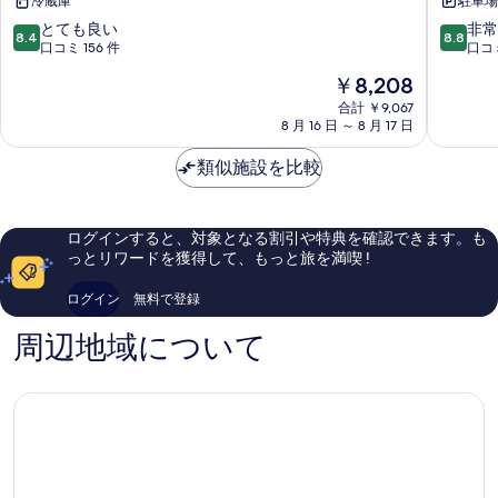
冷蔵庫
駐車場 
栄
2020
町
真
10
10
とても良い
非常
8.4
8.8
栄
段
段
口コミ 156 件
口コミ
里
階
階
現
￥8,208
中
中
在
8.4、
8.8、
合計 ￥9,067
の
8 月 16 日 ～ 8 月 17 日
と
非
料
て
常
金
類似施設を比較
も
に
は
良
良
￥8,208
い、
い、
口
口
ログインすると、対象となる割引や特典を確認できます。も
コ
コ
っとリワードを獲得して、もっと旅を満喫 !
ミ
ミ
156
294
ログイン
無料で登録
件
件
件
件
周辺地域について
の
の
口
口
コ
コ
ミ
ミ