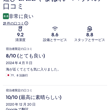
口コミ
コ
ミ
非常に良い
8.8
21 件の口コミ
9.2
8.6
8.8
清潔度
設備とサービス
スタッフとサービス
口
宿泊者限定の口コミ
コ
8/10 (とても良い)
ミ
2024 年 4 月 11 日
海が近くてとても気に入りました。
??、8 泊旅行
宿泊者限定の口コミ
10/10 (最高に素晴らしい)
2020 年 12 月 20 日
Google で翻訳