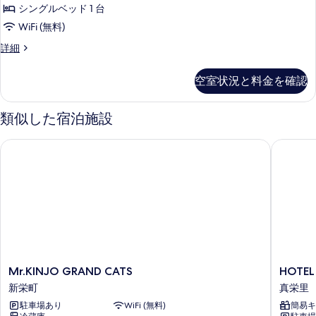
シングルベッド 1 台
WiFi (無料)
ツ
詳細
イ
ン
空室状況と料金を確認
ル
ー
ム,
類似した宿泊施設
禁
煙
Mr.KINJO GRAND CATS
HOTEL 
(ユ
ニ
ッ
ト
バ
ス
付)
の
詳
細
Mr.KINJO
HOTEL
Mr.KINJO GRAND CATS
HOTE
GRAND
石
新栄町
真栄里
CATS
垣
駐車場あり
WiFi (無料)
簡易キ
新
島