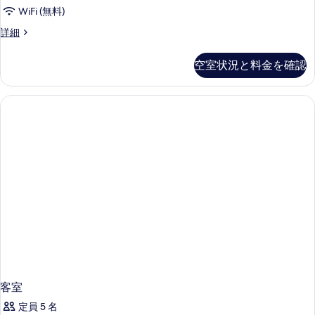
ム
煙
べ
WiFi (無料)
の
エ
て
詳
ツ
詳細
キ
細
イ
の
ス
ン
空室状況と料金を確認
写
ル
ト
ー
真
ラ
ム
を
エ
ベ
キ
表
ッ
ス
示
ト
ド
す
ラ
付
ベ
る
ッ
の
ド
す
付
べ
の
詳
て
細
の
写
客室
真
定員 5 名
を