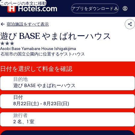
このページの本文に移動
アプリをダウンロード
宿泊施設をすべて表示
遊び BASE やまばれーハウス
3.0
Asobi Base Yamabare House Ishigakijima
つ
石垣市の国立公園内に位置するゲストハウス
星
宿
日付を選択して料金を確認
泊
施
目的地
設
日付
旅行者