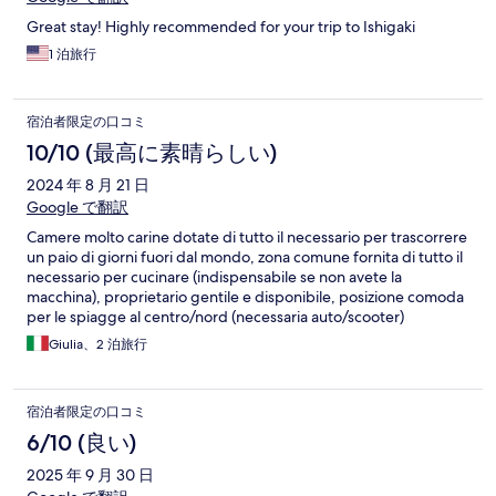
Great stay! Highly recommended for your trip to Ishigaki
1 泊旅行
宿泊者限定の口コミ
10/10 (最高に素晴らしい)
2024 年 8 月 21 日
Google で翻訳
Camere molto carine dotate di tutto il necessario per trascorrere
un paio di giorni fuori dal mondo, zona comune fornita di tutto il
necessario per cucinare (indispensabile se non avete la
macchina), proprietario gentile e disponibile, posizione comoda
per le spiagge al centro/nord (necessaria auto/scooter)
Giulia、2 泊旅行
宿泊者限定の口コミ
6/10 (良い)
2025 年 9 月 30 日