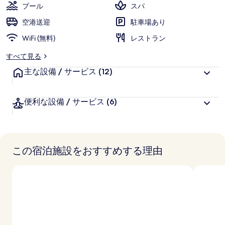
評
客
プール
スパ
価
様
空港送迎
駐車場あり
に
WiFi (無料)
好
レストラン
評
すべて見る
件
主な設備 / サービス
の
(12)
口
コ
便利な設備 / サービス
(6)
ミ
この宿泊施設をおすすめする理由