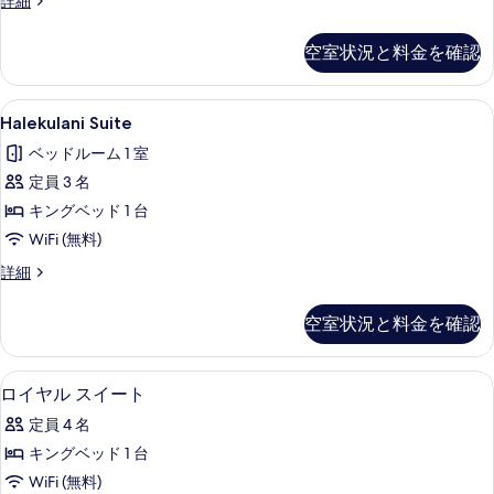
詳細
ス
シ
ン
ャ
ャ
の
ト
ン
空室状況と料金を確認
ン
ハ
す
フ
フ
ウ
ロ
べ
ス
ロ
Halekulani
Halekulani Suite | テラス / パティオ
ン
5
の
Halekulani Suite
て
Suite
ト
ン
詳
の
ベッドルーム 1 室
の
細
の
ト
詳
写
定員 3 名
す
の
細
真
キングベッド 1 台
べ
す
を
WiFi (無料)
て
べ
表
Halekulani
詳細
の
て
Suite
示
写
の
の
空室状況と料金を確認
す
詳
真
写
細
る
を
真
ロイヤル スイート | リビング エリア 
ロ
表
5
ロイヤル スイート
を
イ
示
表
定員 4 名
ヤ
す
示
キングベッド 1 台
ル
る
す
WiFi (無料)