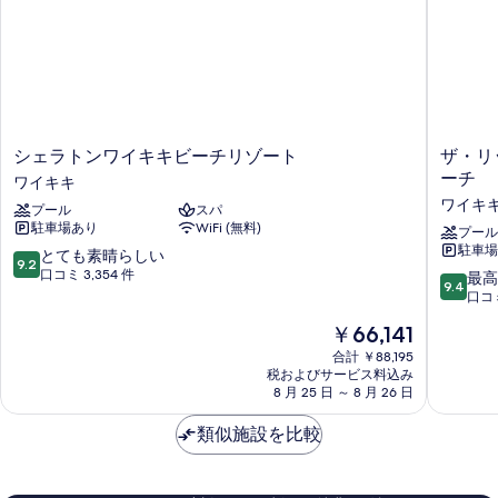
シ
ザ・
シェラトンワイキキビーチリゾート
ザ・リ
ェ
リ
ーチ
ワイキキ
ラ
ッ
ワイキ
プール
スパ
ト
ツ・
駐車場あり
WiFi (無料)
ン
カ
プール
駐車場
ワ
ー
10
とても素晴らしい
9.2
イ
ル
段
口コミ 3,354 件
10
最高
9.4
キ
ト
階
段
口コミ
キ
ン
中
階
現
￥66,141
ビ
レ
9.2、
中
在
ー
ジ
と
9.4、
合計 ￥88,195
の
チ
デ
て
税およびサービス料込み
最
料
リ
8 月 25 日 ～ 8 月 26 日
ン
も
高
金
ゾ
ス
素
に
は
ー
類似施設を比較
ワ
晴
素
￥66,141
ト
イ
ら
晴
ワ
キ
し
ら
イ
キ
い、
し