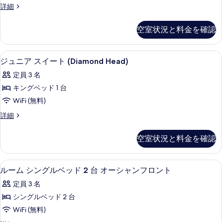
す
細
の
ル
詳細
す
グ
詳
べ
ー
細
べ
ベ
ム
て
空室状況と料金を確認
キ
て
ッ
の
ン
の
ド
グ
写
高級寝具、セーフティボックス (室内
ジ
4
ベ
ジュニア スイート (Diamond Head)
写
1
真
ュ
ッ
台
真
定員 3 名
ド
を
ニ
パ
1
を
キングベッド 1 台
表
ア
台
ー
表
WiFi (無料)
パ
示
ス
シ
示
ー
ジ
詳細
す
イ
シ
ュ
ャ
す
る
ャ
ー
ニ
ル
空室状況と料金を確認
る
ル
ア
ト
オ
オ
ス
ー
(Diamond
イ
ー
高級寝具、セーフティボックス (室内
ル
シ
4
ー
Head)
ルーム シングルベッド 2 台 オーシャンフロント
ャ
シ
ー
ト
の
定員 3 名
ン
(Diamond
ャ
ム
ビ
す
Head)
シングルベッド 2 台
ン
ュ
シ
の
べ
WiFi (無料)
ー
詳
ビ
ン
て
の
細