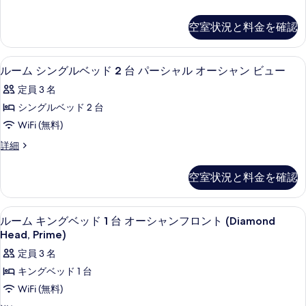
グ
デ
ー
ン
ン
ル
ム
(Courtyard)
空室状況と料金を確認
(Courtyard)
シ
ベ
の
の
ン
詳
ッ
グ
す
高級寝具、セーフティボックス (室内
ル
細
4
ル
ルーム シングルベッド 2 台 パーシャル オーシャン ビュー
ド
べ
ー
ベ
2
定員 3 名
ッ
て
ム
台
ド
シングルベッド 2 台
の
シ
2
オ
WiFi (無料)
台
写
ン
ー
オ
ル
詳細
真
グ
ー
ー
シ
を
シ
ル
ム
ャ
空室状況と料金を確認
ャ
シ
表
ベ
ン
ン
ン
示
ビ
ッ
グ
ビ
高級寝具、セーフティボックス (室内
ル
ュ
4
ル
す
ルーム キングベッド 1 台 オーシャンフロント (Diamond
ド
ー
ュ
ー
ベ
Head, Prime)
る
2
の
ッ
ー
ム
詳
定員 3 名
台
ド
の
細
キ
2
キングベッド 1 台
パ
台
す
ン
WiFi (無料)
ー
パ
べ
グ
ー