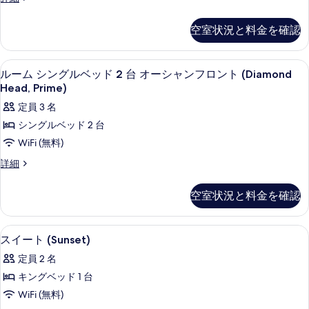
す
ー
ビ
イ
ュ
ュ
べ
ル
ー
空室状況と料金を確認
ー
ー
ト
て
ビ
の
プ
の
の
詳
ュ
ー
高級寝具、セーフティボックス (室内
ル
す
細
4
ル
ルーム シングルベッド 2 台 オーシャンフロント (Diamond
写
ー
ー
ビ
べ
Head, Prime)
真
の
ュ
ム
て
定員 3 名
ー
を
す
シ
の
の
シングルベッド 2 台
表
べ
詳
ン
写
WiFi (無料)
示
細
て
グ
真
ル
詳細
す
の
ル
を
ー
る
写
ム
ベ
表
空室状況と料金を確認
シ
真
ッ
示
ン
を
グ
ド
す
高級寝具、セーフティボックス (室内
ス
表
4
ル
スイート (Sunset)
2
る
イ
ベ
示
定員 2 名
台
ッ
ー
す
ド
キングベッド 1 台
オ
ト
2
る
WiFi (無料)
ー
台
(Sunset)