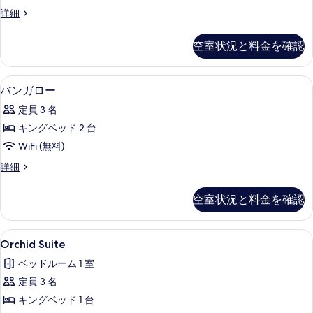
ス
る
ロ
詳細
イ
イ
ー
ヤ
空室状況と料金を確認
ル
ト
ス
の
イ
バンガロー | リビング エリア | 40
バ
5
ー
バンガロー
す
ン
ト
べ
定員 3 名
の
ガ
詳
て
キングベッド 2 台
ロ
細
の
WiFi (無料)
ー
写
バ
詳細
の
ン
真
す
ガ
空室状況と料金を確認
を
ロ
べ
ー
表
て
の
Orchid
Orchid Suite | 高級寝具、セ
示
5
詳
Orchid Suite
の
Suite
細
す
写
ベッドルーム 1 室
の
る
真
定員 3 名
す
を
キングベッド 1 台
べ