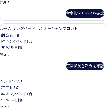
表
ビ
ュ
ス
詳細
Head)
て
ュ
イ
示
ー
の
ー
の
ー
空室状況と料金を確認
す
の
の
ト
す
写
詳
(Diamond
る
す
べ
真
細
Head)
高級寝具、セーフティボックス (室内
ル
べ
て
4
の
ルーム キングベッド 1 台 オーシャンフロント
を
ー
詳
て
の
表
定員 3 名
細
ム
の
写
示
キングベッド 1 台
キ
写
真
す
WiFi (無料)
ン
真
を
る
ル
詳細
グ
を
表
ー
ベ
ム
表
示
空室状況と料金を確認
キ
ッ
示
す
ン
ド
す
グ
る
ペントハウス | リビング エリア | 4
ペ
7
ベ
ペントハウス
1
る
ン
ッ
台
定員 3 名
ド
ト
オ
1
キングベッド 1 台
ハ
台
ー
WiFi (無料)
オ
ウ
シ
ー
ペ