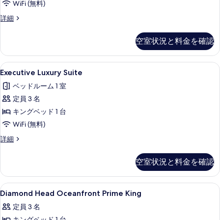
表
WiFi (無料)
て
示
Orchid
詳細
の
Suite
す
写
の
空室状況と料金を確認
る
詳
真
細
を
Executive
Executive Luxury Suite 
表
4
Executive Luxury Suite
Luxury
示
ベッドルーム 1 室
Suite
す
定員 3 名
の
る
キングベッド 1 台
す
WiFi (無料)
べ
て
Executive
詳細
Luxury
の
Suite
空室状況と料金を確認
写
の
詳
真
細
Diamond
高級寝具、セーフティボックス (室内
を
8
Diamond Head Oceanfront Prime King
Head
表
定員 3 名
Oceanfront
示
キングベッド 1 台