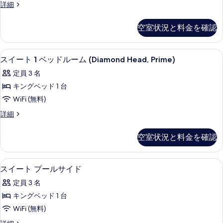
オ
シ
ス
詳細
の
ー
イ
ャ
シ
す
ー
空室状況と料金を確認
ャ
ン
ト
べ
ン
(Sunset)
フ
て
フ
の
高級寝具、セーフティボックス (室内
ス
ロ
ロ
4
詳
の
スイート 1 ベッドルーム (Diamond Head, Prime)
ン
イ
細
ン
写
定員 3 名
ト
ー
ト
(Diamond
真
キングベッド 1 台
Head,
ト
(Diamond
を
WiFi (無料)
Prime)
1
Head,
の
表
ス
詳細
ベ
Prime)
詳
イ
示
細
の
ッ
ー
す
空室状況と料金を確認
ト
す
ド
る
1
べ
ル
ベ
高級寝具、セーフティボックス (室内
ス
4
ッ
て
ー
スイート プールサイド
イ
ド
の
ム
定員 3 名
ル
ー
写
(Diamond
ー
キングベッド 1 台
ト
ム
Head,
真
WiFi (無料)
(Diamond
プ
Prime)
を
Head,
ス