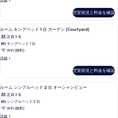
詳細
ー
の
Prime)
イ
表
の
ル
ー
す
示
空室状況と料金を確認
詳
ト
サ
べ
細
す
プ
イ
て
ー
る
高級寝具、セーフティボックス (室内
ル
4
ル
ルーム キングベッド 1 台 ガーデン (Courtyard)
ド
の
ー
サ
の
定員 3 名
写
イ
ム
ド
す
キングベッド 1 台
真
キ
の
べ
WiFi (無料)
を
詳
ン
細
て
表
ル
詳細
グ
ー
の
示
ベ
ム
空室状況と料金を確認
写
す
キ
ッ
ン
真
る
ド
グ
高級寝具、セーフティボックス (室内
ル
を
4
ベ
ルーム シングルベッド 2 台 オーシャンビュー
1
ー
ッ
表
台
定員 3 名
ド
ム
示
ガ
1
シングルベッド 2 台
シ
す
台
ー
WiFi (無料)
ガ
ン
る
デ
ー
ル
詳細