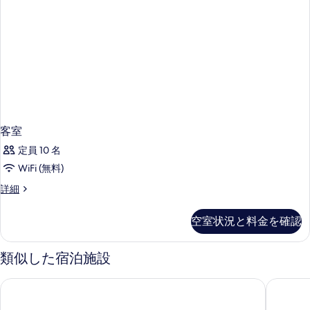
を
表
示
す
る
客室
定員 10 名
WiFi (無料)
客
詳細
室
の
空室状況と料金を確認
詳
細
類似した宿泊施設
シェラトンワイキキビーチリゾート
ザ・リッ