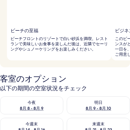
ビーチの至福
ビジネ
ビーチフロントのリゾートで白い砂浜を満喫。レスト
このビ
ランで美味しいお食事を楽しんだ後は、近隣でセーリ
ンスが
ングやシュノーケリングをお楽しみください。
一日を
ご用意
客室のオプション
以下の期間の空室状況をチェック
今夜 8月 8 - 8月 9 の空室状況をチェック
明日 8月 9 - 8月 10 の空室
今夜
明日
8月 8 - 8月 9
8月 9 - 8月 10
今週末 8月 14 - 8月 16 の空室状況をチェック
来週末 8月 21 - 8月 23 の
今週末
来週末
8月 14 - 8月 16
8月 21 - 8月 23