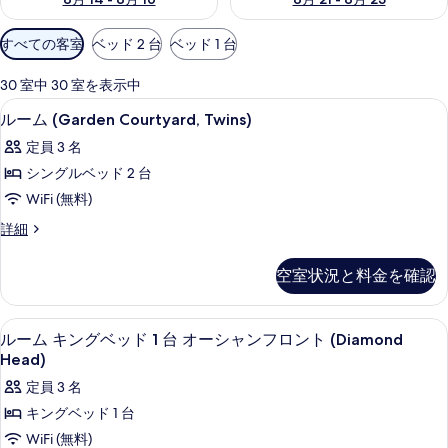
利
すべての客室
ベッド 2 台
ベッド 1 台
用
可
30 室中 30 室を表示中
能
高級寝具、セーフティボックス (室内
ル
5
ルーム (Garden Courtyard, Twins)
な
ー
客
定員 3 名
ム
室
シングルベッド 2 台
(Garden
の
WiFi (無料)
Courtyard,
絞
ル
詳細
Twins)
り
ー
の
込
ム
空室状況と料金を確認
み
す
(Garden
条
Courtyard,
べ
Twins)
件
高級寝具、セーフティボックス (室内
ル
て
4
の
ルーム キングベッド 1 台 オーシャンフロント (Diamond
ー
詳
の
Head)
細
ム
写
定員 3 名
キ
真
キングベッド 1 台
ン
を
WiFi (無料)