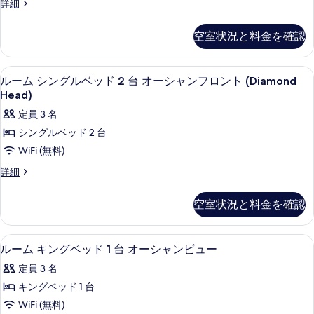
シ
ル
詳細
シ
て
ベ
ー
ャ
ャ
ム
の
ッ
空室状況と料金を確認
ル
ル
キ
写
オ
ド
ン
オ
ー
グ
真
1
高級寝具、セーフティボックス (室内
ル
シ
ー
4
ベ
ルーム シングルベッド 2 台 オーシャンフロント (Diamond
台
を
ャ
ー
ッ
シ
Head)
ン
オ
表
ド
ム
ャ
ビ
定員 3 名
1
ー
示
ュ
シ
台
ン
シングルベッド 2 台
ー
シ
す
オ
ン
ビ
の
WiFi (無料)
ー
ャ
る
詳
グ
ュ
シ
ル
詳細
細
ン
ャ
ル
ー
ー
ン
フ
ム
ベ
の
空室状況と料金を確認
フ
シ
ロ
ロ
ッ
す
ン
ン
ン
グ
ド
べ
高級寝具、セーフティボックス (室内
ル
ト
4
ル
ト
ルーム キングベッド 1 台 オーシャンビュー
2
(Diamond
て
ー
ベ
(Diamond
Head,
定員 3 名
台
ッ
の
ム
Prime)
Head,
ド
キングベッド 1 台
オ
の
写
キ
2
Prime)
WiFi (無料)
詳
ー
台