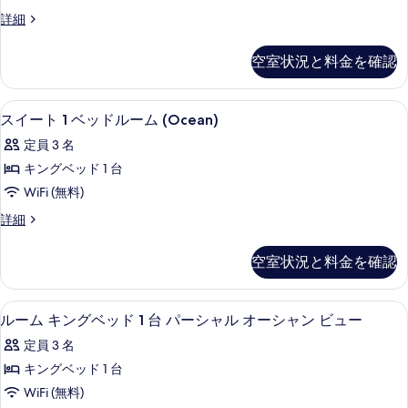
グ
表
ル
詳細
ベ
ー
示
ム
ッ
す
空室状況と料金を確認
キ
ド
る
ン
グ
1
高級寝具、セーフティボックス (室内
ス
4
ベ
スイート 1 ベッドルーム (Ocean)
台
イ
ッ
定員 3 名
オ
ド
ー
1
キングベッド 1 台
ー
ト
台
WiFi (無料)
シ
オ
1
ー
ャ
ス
詳細
ベ
シ
イ
ン
ャ
ッ
ー
空室状況と料金を確認
ン
フ
ト
ド
フ
1
ロ
ル
ロ
ベ
高級寝具、セーフティボックス (室内
ル
ン
ン
4
ッ
ー
ルーム キングベッド 1 台 パーシャル オーシャン ビュー
ト
ー
ド
ト
ム
定員 3 名
(Diamond
ル
ム
(Diamond
Head)
(Ocean)
ー
キングベッド 1 台
の
キ
Head)
ム
の
WiFi (無料)
詳
(Ocean)
の
ン