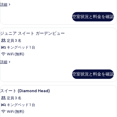
真
ン
の
細
オ
シ
ル
詳細
を
グ
す
ー
ー
ャ
シ
表
ベ
ム
べ
空室状況と料金を確認
ャ
ン
キ
示
ッ
て
ン
ン
フ
す
フ
ド
の
グ
高級寝具、セーフティボックス (室内
ジ
ロ
ロ
4
ベ
ジュニア スイート ガーデンビュー
る
1
写
ン
ュ
ッ
ン
台
定員 3 名
ト
真
ド
ニ
ト
(Diamond
オ
1
キングベッド 1 台
を
Head)
ア
台
(Diamond
ー
WiFi (無料)
表
の
オ
ス
Head)
詳
シ
ー
示
ジ
詳細
の
イ
細
シ
ュ
ャ
す
ャ
す
ー
ニ
ン
空室状況と料金を確認
ン
る
ア
べ
ト
ビ
ビ
ス
て
ュ
ガ
イ
ュ
高級寝具、セーフティボックス (室内
ス
ー
4
ー
スイート (Diamond Head)
の
ー
の
ー
イ
ト
写
デ
定員 3 名
詳
ガ
の
ー
細
ー
真
ン
キングベッド 1 台
す
ト
デ
を
ビ
WiFi (無料)
ン
べ
(Diamond