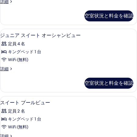
ル
詳細
ュ
グ
詳
の
ー
細
ー
ル
ム
写
空室状況と料金を確認
シ
の
ベ
真
ン
す
ッ
グ
を
高級寝具、セーフティボックス (室内
ジ
4
ル
ジュニア スイート オーシャンビュー
べ
ド
表
ュ
ベ
て
2
定員 4 名
ッ
示
ニ
台
ド
の
キングベッド 1 台
す
ア
2
オ
写
WiFi (無料)
台
る
ス
ー
真
オ
ジ
詳細
イ
ー
ュ
シ
を
シ
ー
ニ
ャ
空室状況と料金を確認
表
ャ
ア
ト
ン
ン
ス
示
フ
オ
イ
フ
高級寝具、セーフティボックス (室内
ス
す
ロ
4
ー
スイート プールビュー
ー
ン
ロ
イ
る
ト
シ
定員 2 名
ト
オ
ン
ー
の
ー
ャ
キングベッド 1 台
ト
詳
ト
シ
ン
WiFi (無料)
細
ャ
の
プ
ン
ビ
ス
詳細