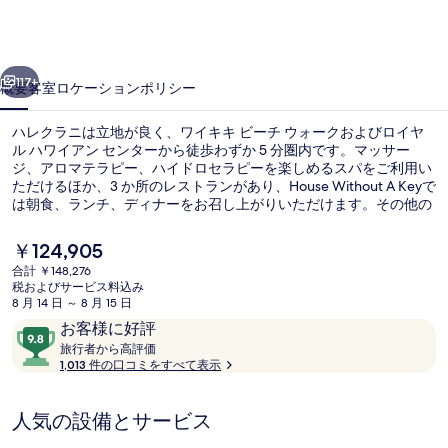
の
写
前へ
次へ
真
117+
概要
客室
ロケーション
ポリシー
ギ
ハレクラニは立地が良く、ワイキキ ビーチ ウォークおよびロイヤ
ャ
ル ハワイアン センターから徒歩わずか 5 分圏内です。マッサー
ジ、アロマテラピー、ハイドロセラピーを楽しめるスパをご利用い
ラ
ただけるほか、3 か所のレストランがあり、House Without A Keyで
リ
は朝食、ランチ、ディナーをお召し上がりいただけます。その他の
設備として、この高級リゾートには 2 か所のバー / ラウンジ、屋外
ー
プール、およびプールサイドバーが備わっています。旅行者は親切
現
￥124,905
なスタッフを高く評価しています。
在
合計 ￥148,276
の
税およびサービス料込み
ビーチの近く、白砂
料
8 月 14 日 ～ 8 月 15 日
金
口
10
お客様に好評
は
コ
旅
段
旅行者から高評価
￥124,905
行
1,013 件の口コミをすべて表示
ミ
階
で
者
す
中
か
9.8、
人気の設備とサービス
ら
お
高