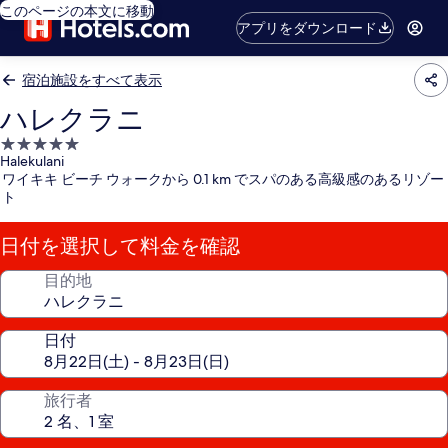
このページの本文に移動
アプリをダウンロード
宿泊施設をすべて表示
ハレクラニ
5.0
Halekulani
つ
ワイキキ ビーチ ウォークから 0.1 km でスパのある高級感のあるリゾー
星
ト
宿
泊
日付を選択して料金を確認
施
設
目的地
日付
旅行者