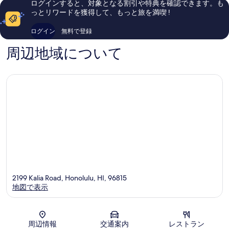
ログインすると、対象となる割引や特典を確認できます。も
キ
ビ
口
い、
っとリワードを獲得して、もっと旅を満喫 !
キ
ー
コ
口
チ
ミ
コ
ログイン
無料で登録
ワ
3,354
ミ
イ
件
1,009
周辺地域について
キ
件
件
キ
の
件
口
の
コ
口
ミ
コ
ミ
2199 Kalia Road, Honolulu, HI, 96815
地図で表示
地図
周辺情報
交通案内
レストラン