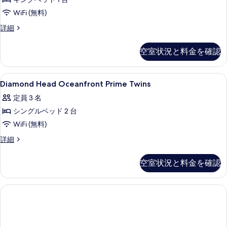
Prime
す
King
WiFi (無料)
る
の
Diamond
詳細
Head
す
Oceanfront
べ
空室状況と料金を確認
Prime
て
King
の
の
Diamond
高級寝具、セーフティボックス (室内
7
詳
Diamond Head Oceanfront Prime Twins
Head
写
細
定員 3 名
Oceanfront
真
シングルベッド 2 台
Prime
を
Twins
WiFi (無料)
表
の
Diamond
詳細
示
Head
す
す
Oceanfront
べ
空室状況と料金を確認
Prime
る
て
Twins
の
の
詳
写
細
真