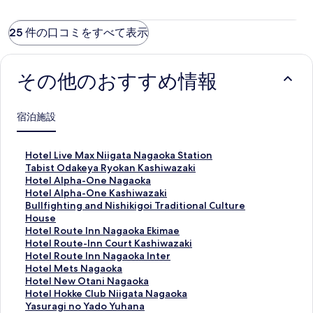
25 件の口コミをすべて表示
その他のおすすめ情報
宿泊施設
H
Hotel Live Max Niigata Nagaoka Station
o
T
Tabist Odakeya Ryokan Kashiwazaki
t
a
H
Hotel Alpha-One Nagaoka
e
b
o
H
Hotel Alpha-One Kashiwazaki
l
i
t
o
B
Bullfighting and Nishikigoi Traditional Culture
L
s
e
t
u
House
i
t
l
e
l
H
Hotel Route Inn Nagaoka Ekimae
v
O
A
l
l
o
H
Hotel Route-Inn Court Kashiwazaki
e
d
l
A
f
t
o
H
Hotel Route Inn Nagaoka Inter
M
a
p
l
i
e
t
o
H
Hotel Mets Nagaoka
a
k
h
p
g
l
e
t
o
H
Hotel New Otani Nagaoka
x
e
a
h
h
R
l
e
t
o
H
Hotel Hokke Club Niigata Nagaoka
N
y
-
a
t
o
R
l
e
t
o
Y
Yasuragi no Yado Yuhana