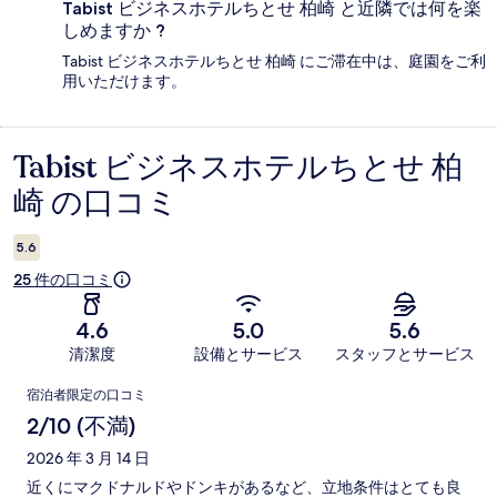
Tabist ビジネスホテルちとせ 柏崎 と近隣では何を楽
しめますか ?
Tabist ビジネスホテルちとせ 柏崎 にご滞在中は、庭園をご利
用いただけます。
Tabist ビジネスホテルちとせ 柏
口
崎 の口コミ
コ
ミ
5.6
25 件の口コミ
4.6
5.0
5.6
清潔度
設備とサービス
スタッフとサービス
口
宿泊者限定の口コミ
コ
2/10 (不満)
ミ
2026 年 3 月 14 日
近くにマクドナルドやドンキがあるなど、立地条件はとても良