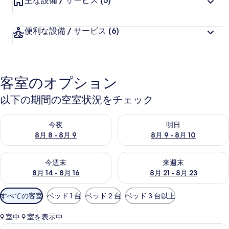
主な設備 / サービス
(5)
ー
便利な設備 / サービス
(6)
客室のオプション
以下の期間の空室状況をチェック
今夜 8月 8 - 8月 9 の空室状況をチェック
明日 8月 9 - 8月 10 の空室
今夜
明日
8月 8 - 8月 9
8月 9 - 8月 10
今週末 8月 14 - 8月 16 の空室状況をチェック
来週末 8月 21 - 8月 23 の
今週末
来週末
8月 14 - 8月 16
8月 21 - 8月 23
利
すべての客室
ベッド 1 台
ベッド 2 台
ベッド 3 台以上
用
可
9 室中 9 室を表示中
能
シングルルーム 喫煙可 | WiFi (無料