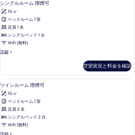
シ
9
シングルルーム 喫煙可
な
ン
客
10 ㎡
グ
室
ベッドルーム 1 室
ル
の
定員 1 名
ル
絞
シングルベッド 1 台
り
ー
WiFi (無料)
込
ム
み
シ
詳細
喫
ン
条
煙
グ
件
空室状況と料金を確認
ル
可
ル
の
ー
WiFi (無料)、ベッドシーツ
ツ
9
ム
ツインルーム 喫煙可
す
イ
喫
べ
10 ㎡
煙
ン
可
て
ベッドルーム 1 室
ル
の
の
定員 2 名
詳
ー
細
写
シングルベッド 2 台
ム
真
WiFi (無料)
喫
を
ツ
詳細