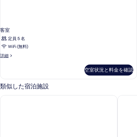
客室
定員 5 名
WiFi (無料)
客
詳細
室
の
空室状況と料金を確認
詳
細
類似した宿泊施設
ホテルルートインコート柏崎
Tabis