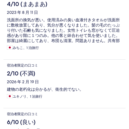
4/10 (まあまあ)
2023 年 8 月 11 日
洗面所の換気が悪い。使用済みの臭い血液付きタオルが洗面所
に数枚放置してあり、気分が悪くなりました。髪の毛のたっぷ
り付いた石鹸も気になりました。女性トイレも窓がなくて圧迫
感があり階に１つのみ。他の客と鉢合わせて気を使いました。
部屋は綺麗にしてあり、布団も清潔。問題ありません。共有部
分はビジネスホテルだから仕方ないと諦めて使うのがいいと思
みちこ、1 泊旅行
います。
宿泊者限定の口コミ
2/10 (不満)
2026 年 2 月 19 日
建物の老朽化は分かるが、衛生的でない。
ユキノリ、1 泊旅行
宿泊者限定の口コミ
6/10 (良い)