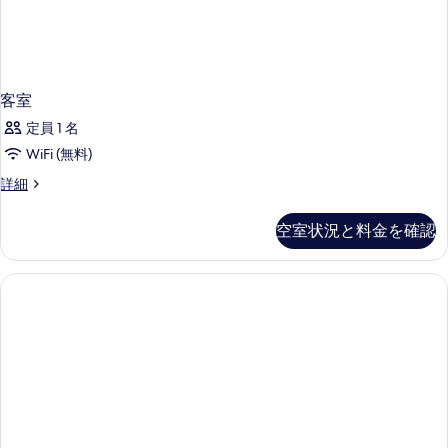
客室
定員 1 名
WiFi (無料)
客
詳細
室
の
空室状況と料金を確認
詳
細