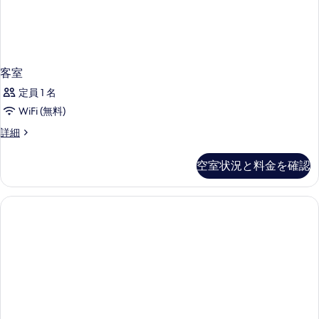
て
詳
細
の
写
真
客室
を
定員 1 名
表
WiFi (無料)
示
客
詳細
す
室
る
の
空室状況と料金を確認
詳
細