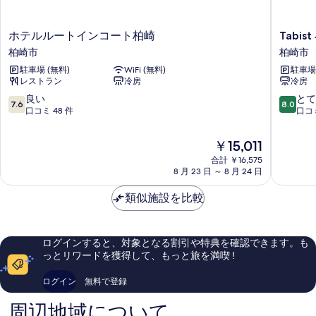
ホ
Tabist
ホテルルートインコート柏崎
Tabi
テ
小
柏崎市
柏崎市
ル
竹
駐車場 (無料)
WiFi (無料)
駐車場 
ル
屋
レストラン
冷房
冷房
ー
旅
ト
館
10
10
良い
とて
7.6
8.0
イ
柏
段
段
口コミ 48 件
口コミ
ン
崎
階
階
コ
柏
中
中
現
￥15,011
ー
崎
7.6、
8.0、
在
ト
合計 ￥16,575
市
良
と
の
8 月 23 日 ～ 8 月 24 日
柏
い、
て
料
崎
口
も
金
類似施設を比較
柏
コ
良
は
崎
ミ
い、
￥15,011
市
48
口
件
コ
ログインすると、対象となる割引や特典を確認できます。も
件
ミ
っとリワードを獲得して、もっと旅を満喫 !
の
5
口
件
ログイン
無料で登録
コ
件
ミ
の
周辺地域について
口