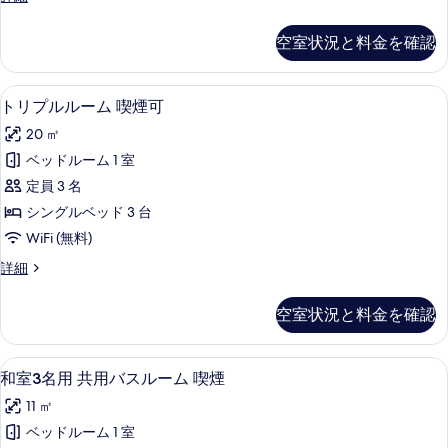
煙
イ
表
可
ン
空室状況と料金を確認
示
ル
の
ー
す
す
ム
トリプルルーム 喫煙可 | WiFi (無料
ト
る
8
喫
トリプルルーム 喫煙可
べ
リ
煙
て
20 ㎡
可
プ
の
の
ベッドルーム 1 室
ル
詳
写
定員 3 名
細
ル
真
シングルベッド 3 台
ー
を
WiFi (無料)
ム
表
ト
詳細
喫
リ
示
煙
プ
空室状況と料金を確認
す
ル
可
ル
る
の
ー
和室3名用 共用バスルーム 喫煙 | WiF
和
16
ム
和室3名用 共用バスルーム 喫煙
す
室
喫
べ
11 ㎡
煙
3
可
て
ベッドルーム 1 室
名
の