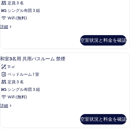
の
定員 3 名
詳
用
細
写
シングル布団 3 組
共
真
WiFi (無料)
用
を
和
詳細
バ
室
表
ス
3
空室状況と料金を確認
示
名
ル
用
す
ー
共
WiFi (無料)、ベッドシーツ
和
る
11
用
ム
和室3名用 共用バスルーム 禁煙
室
バ
喫
11 ㎡
ス
3
煙
ル
ベッドルーム 1 室
名
ー
の
定員 3 名
ム
用
す
喫
シングル布団 3 組
共
煙
べ
WiFi (無料)
の
用
て
詳
和
詳細
バ
細
室
の
ス
3
写
空室状況と料金を確認
名
ル
真
用