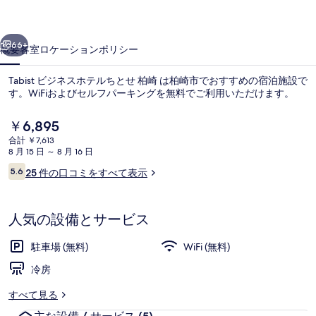
テ
前へ
次へ
ル
66+
概要
客室
ロケーション
ポリシー
ち
Tabist ビジネスホテルちとせ 柏崎 は柏崎市でおすすめの宿泊施設で
と
す。WiFiおよびセルフパーキングを無料でご利用いただけます。
せ
現
￥6,895
柏
在
合計 ￥7,613
の
崎
8 月 15 日 ～ 8 月 16 日
料
口
5.6
25 件の口コミをすべて表示
の
金
10段階中5.6
コ
は
写
ミ
トリプルルーム 喫煙可 | WiFi (無料
￥6,895
で
人気の設備とサービス
真
す
ギ
駐車場 (無料)
WiFi (無料)
ャ
冷房
ラ
すべて見る
リ