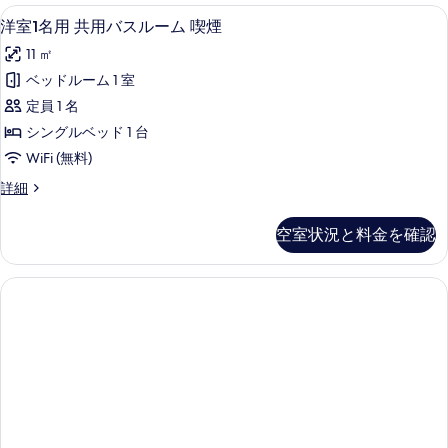
ー
共
を
WiFi (無料)、ベッドシーツ
洋
22
用
ム
洋室1名用 共用バスルーム 喫煙
表
室
バ
禁
11 ㎡
ス
示
1
煙
ル
ベッドルーム 1 室
名
す
ー
の
定員 1 名
ム
用
る
す
禁
シングルベッド 1 台
共
煙
べ
WiFi (無料)
の
用
て
詳
洋
詳細
バ
細
室
の
ス
1
写
空室状況と料金を確認
名
ル
真
用
ー
共
を
用
ム
表
バ
喫
ス
示
煙
ル
す
ー
の
ム
る
す
喫
煙
べ
の