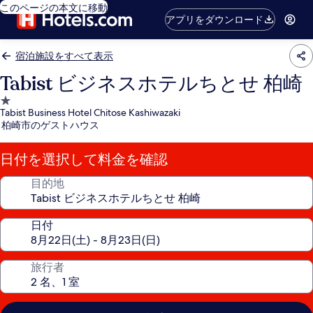
このページの本文に移動
アプリをダウンロード
宿泊施設をすべて表示
Tabist ビジネスホテルちとせ 柏崎
1.0
Tabist Business Hotel Chitose Kashiwazaki
つ
柏崎市のゲストハウス
星
宿
日付を選択して料金を確認
泊
施
目的地
設
日付
旅行者