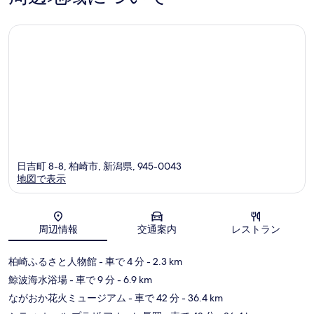
コ
ミ
日吉町 8-8, 柏崎市, 新潟県, 945-0043
地図で表示
地図
周辺情報
交通案内
レストラン
柏崎ふるさと人物館
- 車で 4 分
- 2.3 km
鯨波海水浴場
- 車で 9 分
- 6.9 km
ながおか花火ミュージアム
- 車で 42 分
- 36.4 km