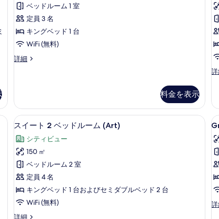
ミ
ア
ベッドルーム 1 室
示
1
ス
定員 3 名
す
件)
ミ
イ
キングベッド 1 台
る
ー
WiFi (無料)
ト
ス
詳細
ー
の
ス
詳
ペ
ー
す
リ
ペ
ア
示
料金を表示
べ
リ
ス
ア
て
イ
ダ
具、羽毛の掛け布団、ミニバー
スイート 2 ベッドルーム (Art) 
G
ス
ー
の
14
ブ
スイート 2 ベッドルーム (Art)
G
ト
D
イ
ル
写
の
シティビュー
ル
ー
真
詳
ー
150 ㎡
細
ト
を
ム
ベッドルーム 2 室
の
2
表
詳
定員 4 名
ベ
示
細
キングベッド 1 台およびセミダブルベッド 2 台
ッ
す
WiFi (無料)
G
詳
ド
る
De
ス
詳細