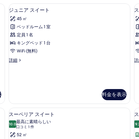
ー
ド
エジプト綿のシーツ、高級寝具、羽毛
ジ
ト
写
ル
7
ジュニア スイート
ス
の
ー
ュ
真
詳
45 ㎡
ム
ニ
を
細
(A
ベッドルーム 1 室
ア
の
表
定員 1 名
詳
ス
示
細
キングベッド 1 台
イ
す
WiFi (無料)
ー
る
ジ
ス
詳細
詳
ト
ュ
ー
の
ニ
ペ
ア
リ
す
ス
ア
べ
イ
ス
ー
イ
示
料金を表示
て
ト
ー
の
の
ト
具、羽毛の掛け布団、ミニバー
詳
エジプト綿のシーツ、高級寝具、羽毛
の
ス
写
3
スーペリア スイート
ス
細
詳
ー
真
細
最高に素晴らしい
10.0
9.
10 点中 10.0
ペ
(口
を
口コミ 1 件
コ
リ
52 ㎡
表