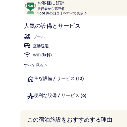
口
10
お客様に好評
レストラン
コ
旅
段
旅行者から高評価
行
1,001 件の口コミをすべて表示
ミ
階
者
中
か
人気の設備とサービス
9.6、
ら
お
高
プール
評
客
価
空港送迎
様
に
WiFi (無料)
好
評
すべて見る
件
の
主な設備 / サービス
(12)
口
コ
便利な設備 / サービス
(6)
ミ
この宿泊施設をおすすめする理由