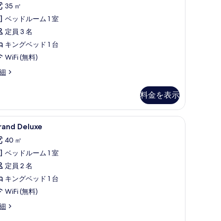
ミ
ア
35 ㎡
表
5
ダ
ベッドルーム 1 室
示
件)
ブ
定員 3 名
す
ル
キングベッド 1 台
る
ル
WiFi (無料)
ー
細
ム
料金を表示
の
す
| エジプト綿のシーツ、高級寝具、羽毛の掛け布団、ミニバー
rand
Grand Deluxe | シティ ビュー
べ
5
rand Deluxe
eluxe
て
40 ㎡
の
の
ベッドルーム 1 室
す
写
定員 2 名
べ
真
キングベッド 1 台
て
を
WiFi (無料)
の
表
rand
細
写
示
luxe