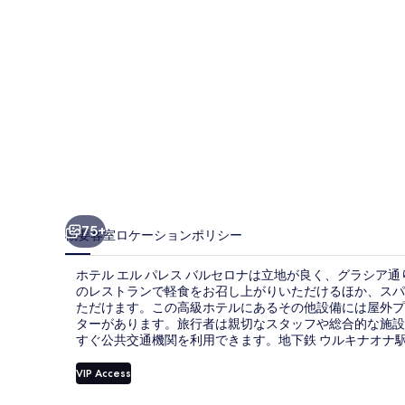
ス
バ
ル
セ
ロ
ナ
の
写
75+
概要
客室
ロケーション
ポリシー
真
ホテル エル パレス バルセロナは立地が良く、グラシア通
ギ
のレストランで軽食をお召し上がりいただけるほか、スパ
ただけます。この高級ホテルにあるその他設備には屋外プ
ャ
ターがあります。旅行者は親切なスタッフや総合的な施設
ラ
すぐ公共交通機関を利用できます。地下鉄 ウルキナオナ駅ま
リ
VIP Access
ー