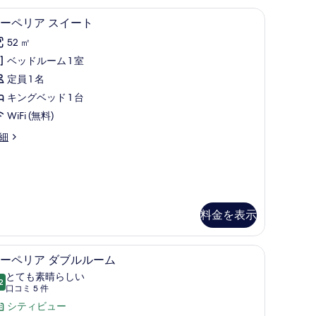
す
の掛け布団、ミニバー
エジプト綿のシーツ、高級寝具、羽毛の掛け
ス
3
ーペリア スイート
べ
ー
52 ㎡
て
ペ
rt)
ベッドルーム 1 室
の
リ
定員 1 名
写
ア
キングベッド 1 台
真
ス
WiFi (無料)
を
イ
細
表
ー
示
ト
す
の
る
す
料金を表示
べ
て
の掛け布団、ミニバー
エジプト綿のシーツ、高級寝具、羽毛の掛け
ス
の
3
ーペリア ダブルルーム
ー
写
とても素晴らしい
2
10 点中 9.2
ペ
(口
真
口コミ 5 件
コ
リ
シティビュー
を