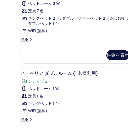
の
ミ
(1
す
ベッドルーム 3 室
名
す
1
べ
定員 7 名
様
件)
べ
利
て
キングベッド 2 台, ダブルソファーベッド 2 台およびセ
て
用)
ダブルベッド 1 台
の
の
の
WiFi (無料)
写
詳
写
細
Three-
詳細
真
Bedroom
真
を
Family
を
Suite
料金を表
表
表
の
示
詳
示
エジプト綿のシーツ、高級寝
ス
す
細
3
スーペリア ダブルルーム (1 名様利用)
す
ー
る
シティビュー
る
ペ
ベッドルーム 1 室
リ
定員 1 名
ア
キングベッド 1 台
ダ
WiFi (無料)
ブ
ス
詳細
ル
ー