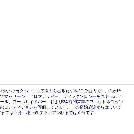
宿泊施設に
りおよびカタルーニャ広場から徒歩わずか 10 分圏内です。3 か所
でマッサージ、アロマテラピー、リフレクソロジーをお楽しみい
ール、プールサイドバー、および24 時間営業のフィットネスセン
建物のデザ
のコンディションを評価しています。この宿泊施設からは歩いて
では 5 分、地下鉄 テトゥアン駅までは 6 分です。