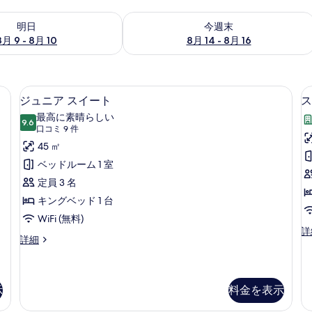
- 8月 10 の空室状況をチェック
今週末 8月 14 - 8月 16 の空室状況を
明日
今週末
8月 9 - 8月 10
8月 14 - 8月 16
エジプト綿のシーツ、高級寝具、羽毛
ジ
7
ジュニア スイート
ス
ュ
最高に素晴らしい
9.6
10 点中 9.6
ニ
(口
口コミ 9 件
コ
ア
45 ㎡
ミ
1
ス
ベッドルーム 1 室
9
イ
定員 3 名
件)
ー
キングベッド 1 台
ト
WiFi (無料)
ス
詳
の
ジ
詳細
イ
ュ
す
ー
ニ
ト
べ
ア
1
(
ス
示
料金を表示
て
ベ
イ
ッ
の