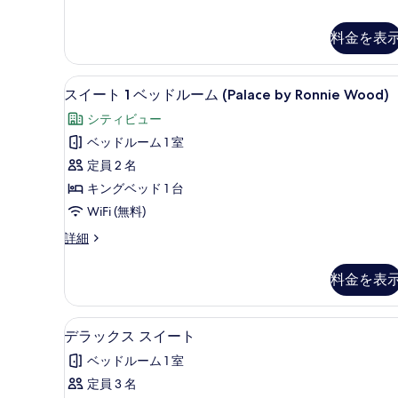
ル
ペ
リ
ー
ア
料金を表
ム
ダ
ブ
(1
エジプト綿のシーツ、高級寝
ス
ル
5
名
スイート 1 ベッドルーム (Palace by Ronnie Wood)
ル
イ
様
ー
シティビュー
ー
ム
利
ベッドルーム 1 室
(1
ト
用)
名
定員 2 名
1
様
の
キングベッド 1 台
利
ベ
す
WiFi (無料)
用)
ッ
の
べ
ス
詳細
ド
詳
イ
て
細
ル
ー
の
料金を表
ト
ー
写
1
ム
ベ
真
エジプト綿のシーツ、高級寝
デ
4
ッ
(Palace
デラックス スイート
を
ラ
ド
by
ベッドルーム 1 室
ル
表
ッ
Ronnie
ー
定員 3 名
示
ク
Wood)
ム