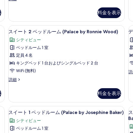
ル
の
イ
詳
ー
ー
細
示
料金を表示
ト
ム
2
(Art)
ベ
具、羽毛の掛け布団、ミニバー
エジプト綿のシーツ、高級寝具、羽毛
ス
の
13
ッ
スイート 2 ベッドルーム (Palace by Ronnie Wood)
デ
イ
ド
す
シティビュー
ル
ー
べ
ー
ベッドルーム 1 室
ト
ム
て
定員 4 名
(Art)
2
の
の
キングベッド 1 台およびシングルベッド 2 台
ベ
詳
写
WiFi (無料)
デ
詳
細
ッ
真
ラ
ス
詳細
ド
ッ
を
イ
ク
ル
ー
表
ス
示
料金を表示
ト
ー
ス
示
2
イ
ム
ベ
す
具、羽毛の掛け布団、ミニバー
エジプト綿のシーツ、高級寝具、羽毛
ス
ー
6
ッ
(Palace
スイート 1 ベッドルーム (Palace by Josephine Baker)
ス
ト
る
イ
ド
Ba
by
の
シティビュー
ル
ー
詳
Ronnie
ー
ベッドルーム 1 室
細
ト
Wood)
ム