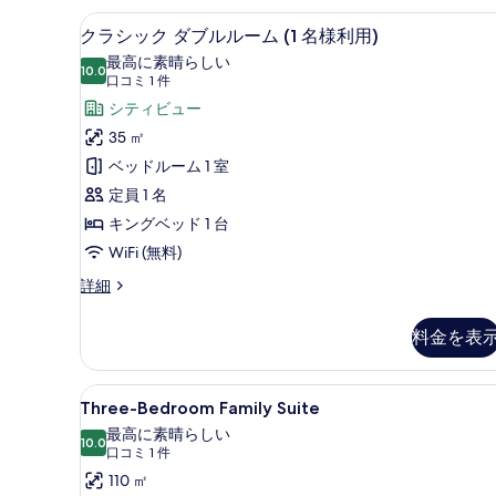
ダ
シティ ビュー
ク
べ
3
ブ
クラシック ダブルルーム (1 名様利用)
ラ
ル
て
最高に素晴らしい
ル
10.0
10 点中 10.0
シ
(口
の
口コミ 1 件
ー
コ
ッ
シティビュー
写
ム
ミ
の
ク
35 ㎡
真
詳
1
ダ
ベッドルーム 1 室
を
細
件)
ブ
定員 1 名
表
ル
キングベッド 1 台
示
ル
WiFi (無料)
す
ー
る
ク
詳細
ラ
ム
シ
料金を表
(1
ッ
名
ク
ダ
様
Three-
エジプト綿のシーツ、高級寝
7
ブ
Three-Bedroom Family Suite
Bedroom
利
ル
最高に素晴らしい
ル
Family
10.0
用)
10 点中 10.0
(口
口コミ 1 件
ー
Suite
コ
の
110 ㎡
ム