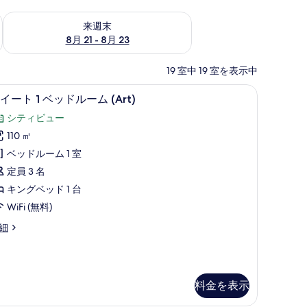
チェック
来週末 8月 21 - 8月 23 の空室状況をチェック
来週末
8月 21 - 8月 23
19 室中 19 室を表示中
の掛け布団、ミニバー
エジプト綿のシーツ、高級寝具、羽毛の掛け
ス
12
イート 1 ベッドルーム (Art)
イ
シティビュー
ー
110 ㎡
ト
ベッドルーム 1 室
定員 3 名
ベ
キングベッド 1 台
ッ
WiFi (無料)
ド
細
ル
ー
ム
Art)
料金を表示
の