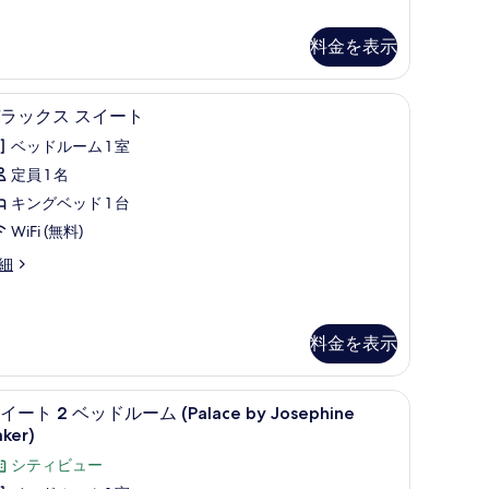
真
す
を
る
料金を表示
表
示
の掛け布団、ミニバー
エジプト綿のシーツ、高級寝具、羽毛の掛け
デ
す
4
ラックス スイート
ラ
る
ベッドルーム 1 室
ッ
定員 1 名
ク
キングベッド 1 台
ス
WiFi (無料)
ス
細
イ
ー
ト
料金を表示
の
す
の掛け布団、ミニバー
エジプト綿のシーツ、高級寝具、羽毛の掛け
ス
7
イート 2 ベッドルーム (Palace by Josephine
べ
イ
ker)
て
ー
シティビュー
の
ト