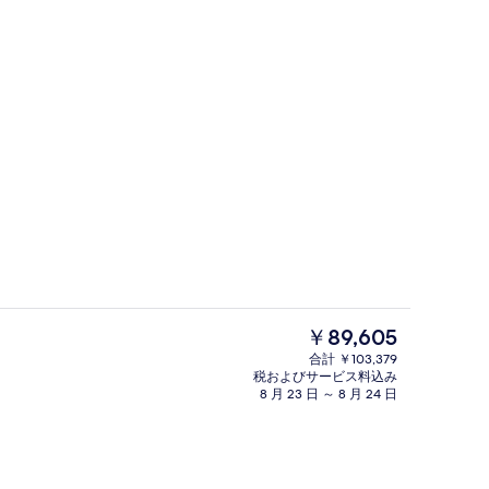
レストラン
よる動画
現
￥89,605
在
合計 ￥103,379
の
税およびサービス料込み
イン
バー (施設内)
料
8 月 23 日 ～ 8 月 24 日
金
は
￥89,605
で