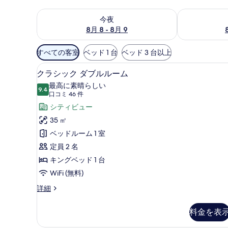
今夜 8月 8 - 8月 9 の空室状況をチェック
明日 8月 9 
今夜
8月 8 - 8月 9
利
すべての客室
ベッド 1 台
ベッド 3 台以上
用
シティ ビュー
ク
可
3
クラシック ダブルルーム
ラ
能
最高に素晴らしい
9.4
な
10 点中 9.4
シ
(口
口コミ 46 件
客
コ
ッ
シティビュー
室
ミ
ク
35 ㎡
の
46
ダ
ベッドルーム 1 室
絞
件)
ブ
定員 2 名
り
ル
キングベッド 1 台
込
み
ル
WiFi (無料)
条
ー
ク
詳細
件
ラ
ム
シ
料金を表
の
ッ
ク
す