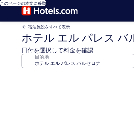
このページの本文に移動
宿泊施設をすべて表示
ホテル エル パレス 
日付を選択して料金を確認
目的地
ホ
テ
ル
エ
ル
パ
レ