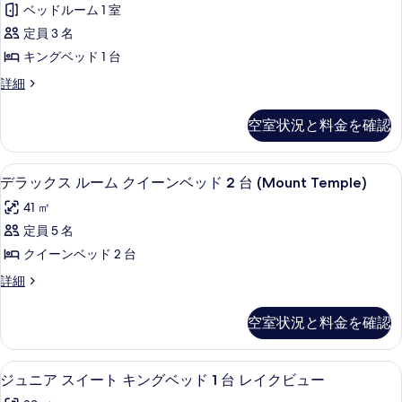
台
ッ
ベッドルーム 1 室
表
ク
ド
レ
定員 3 名
示
1
ス
イ
台
キングベッド 1 台
す
ル
ク
レ
デ
詳細
る
イ
ー
ビ
ラ
ク
ム
ッ
ュ
ビ
空室状況と料金を確認
ク
ュ
キ
ー
ス
ー
ン
ル
の
の
デラックス ルーム クイーンベッド 2 台 
デ
5
ー
デラックス ルーム クイーンベッド 2 台 (Mount Temple)
グ
詳
す
ラ
ム
細
ベ
41 ㎡
べ
キ
ッ
ン
ッ
定員 5 名
て
ク
グ
ド
クイーンベッド 2 台
の
ベ
ス
1
ッ
デ
詳細
写
ル
ド
ラ
台
真
1
ー
ッ
(Mount
空室状況と料金を確認
台
を
ク
ム
Temple)
(Mount
ス
表
Temple)
ク
ル
の
高級寝具、セーフティボックス (室内
ジ
の
示
3
ー
ジュニア スイート キングベッド 1 台 レイクビュー
イ
す
詳
ュ
ム
す