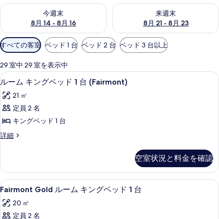
今週末 8月 14 - 8月 16 の空室状況をチェック
来週末 8月 21 - 8月 23 の
今週末
来週末
8月 14 - 8月 16
8月 21 - 8月 23
利
すべての客室
ベッド 1 台
ベッド 2 台
ベッド 3 台以上
用
可
29 室中 29 室を表示中
能
高級寝具、セーフティボックス (室内
ル
5
ルーム キングベッド 1 台 (Fairmont)
な
ー
客
21 ㎡
ム
室
定員 2 名
キ
の
キングベッド 1 台
ン
絞
ル
詳細
り
グ
ー
込
ベ
ム
空室状況と料金を確認
み
キ
ッ
条
ン
ド
グ
件
Fairmont
Fairmont Gold ルーム キングベ
7
ベ
Fairmont Gold ルーム キングベッド 1 台
1
Gold
ッ
台
20 ㎡
ド
ル
(Fairmont)
1
定員 2 名