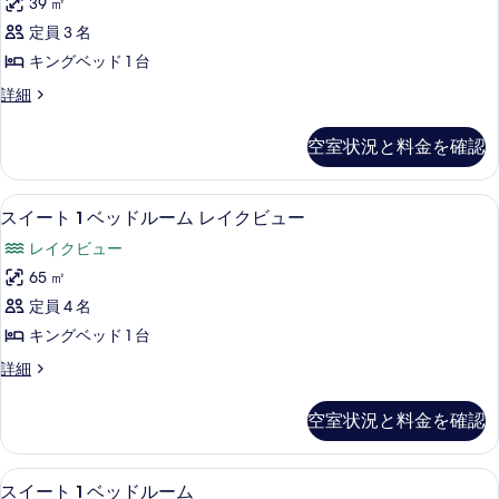
ー
39 ㎡
細
べ
ク
ニ
る
イ
ン
定員 3 名
て
ア
ー
ベ
キングベッド 1 台
の
ン
ス
ベ
ッ
ジ
詳細
写
イ
ッ
ュ
ド
真
ド
ー
ニ
空室状況と料金を確認
2
2
を
ア
ト
台
台
ス
表
(Mount
キ
イ
(Mount
スイート 1 ベッドルーム レイクビュー
ス
Temple)
示
8
ー
スイート 1 ベッドルーム レイクビュー
ン
Temple)
の
イ
ト
す
グ
レイクビュー
詳
の
キ
ー
る
細
ン
ベ
65 ㎡
す
ト
グ
ッ
定員 4 名
べ
ベ
1
ッ
ド
キングベッド 1 台
て
ベ
ド
1
ス
詳細
の
1
ッ
イ
台
台
写
ド
ー
レ
レ
空室状況と料金を確認
真
ト
ル
イ
イ
1
ク
を
ー
ベ
ビ
ク
スイート 1 ベッドルーム | 高級寝具
ス
表
9
ッ
ム
スイート 1 ベッドルーム
ュ