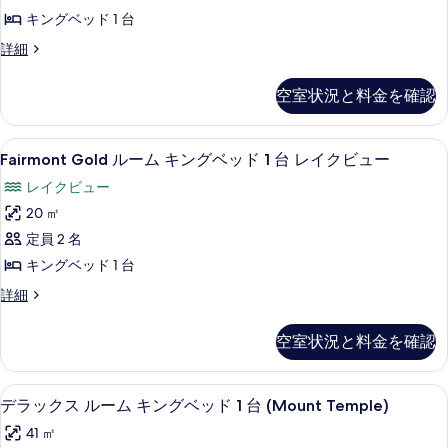
ー
台
の
キングベッド 1 台
ム
(Fairmont)
す
の
Fairmont
詳細
キ
詳
べ
Gold
ン
細
ル
て
空室状況と料金を確認
ー
グ
の
ム
ベ
キ
写
Fairmont
Fairmont Gold ルーム キングベ
ッ
7
ン
Fairmont Gold ルーム キングベッド 1 台 レイクビュー
真
Gold
グ
ド
レイクビュー
ベ
ル
を
1
ッ
20 ㎡
ー
表
ド
台
定員 2 名
ム
1
示
の
台
キングベッド 1 台
キ
す
す
の
Fairmont
詳細
ン
る
詳
べ
Gold
細
グ
ル
て
空室状況と料金を確認
ー
ベ
の
ム
ッ
キ
写
高級寝具、セーフティボックス (室内
デ
ド
4
ン
デラックス ルーム キングベッド 1 台 (Mount Temple)
真
ラ
グ
1
41 ㎡
を
ベ
ッ