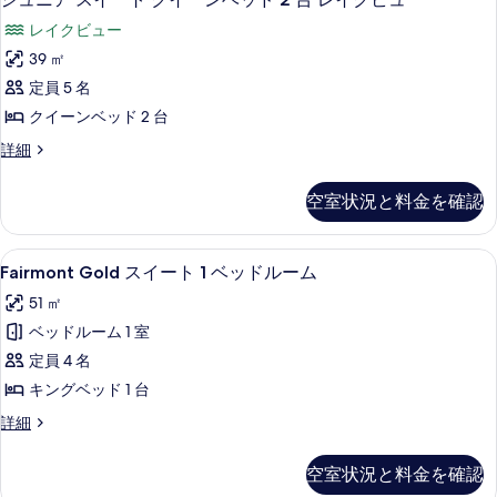
ン
細
す
ュ
ト
示
グ
レイクビュー
キ
べ
ニ
す
ン
ベ
39 ㎡
て
ア
グ
る
ッ
定員 5 名
ベ
の
ス
ッ
ド
クイーンベッド 2 台
写
イ
ド
1
ジ
詳細
1
真
ー
ュ
台
台
を
ト
ニ
の
の
空室状況と料金を確認
ア
表
詳
ク
す
ス
細
示
イ
イ
べ
Fairmont
Fairmont Gold スイート 1 ベ
4
ー
Fairmont Gold スイート 1 ベッドルーム
す
ー
Gold
て
ト
る
ン
51 ㎡
ク
ス
の
イ
ベ
ベッドルーム 1 室
イ
写
ー
ッ
定員 4 名
ー
ン
真
ベ
ド
キングベッド 1 台
ト
を
ッ
2
Fairmont
詳細
1
ド
表
Gold
台
2
ベ
示
ス
台
レ
空室状況と料金を確認
ッ
イ
す
レ