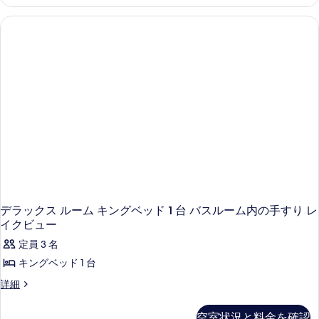
イ
ー
イ
ド
る
ト
ク
ク
ル
1
ビ
ビ
ベ
ー
ュ
ッ
ュ
ー
ム
ド
の
ー
ル
の
詳
ー
の
細
す
ム
す
べ
の
詳
べ
て
細
て
の
の
写
写
真
真
デラックス ルーム キングベッド 1 台 バスルーム内の手すり レ
を
イクビュー
を
表
表
定員 3 名
示
示
キングベッド 1 台
す
す
デ
詳細
る
ラ
る
ッ
空室状況と料金を確認