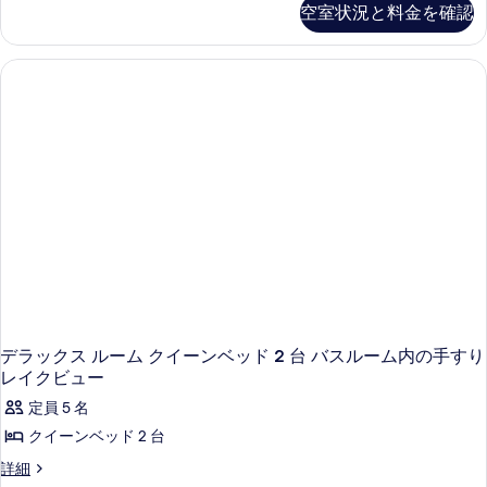
空室状況と料金を確認
ク
ス
ル
ー
ム
キ
ン
グ
ベ
ッ
ド
1
台
車
椅
子
で
利
デラックス ルーム クイーンベッド 2 台 バスルーム内の手すり
用
レイクビュー
可
定員 5 名
能
な
クイーンベッド 2 台
シ
デ
詳細
ャ
ラ