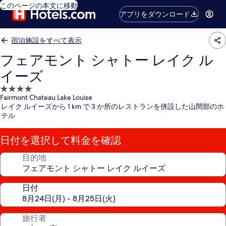
このページの本文に移動
アプリをダウンロード
宿泊施設をすべて表示
フェアモント シャトー レイク ル
イーズ
4.0
Fairmont Chateau Lake Louise
つ
レイク ルイーズから 1 km で 3 か所のレストランを併設した山間部のホ
星
テル
宿
泊
日付を選択して料金を確認
施
設
目的地
日付
旅行者