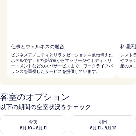
仕事とウェルネスの融合
料理天
ビジネスアメニティとリラクゼーションを兼ね備えた
レスト
ホテルです。11の会議室からマッサージやボディトリ
やフォ
ートメントなどのスパサービスまで、ワークライフバ
産のメ
ランスを重視したサービスを提供しています。
客室のオプション
以下の期間の空室状況をチェック
今夜 8月 10 - 8月 11 の空室状況をチェック
明日 8月 11 - 8月 12 の空
今夜
明日
8月 10 - 8月 11
8月 11 - 8月 12