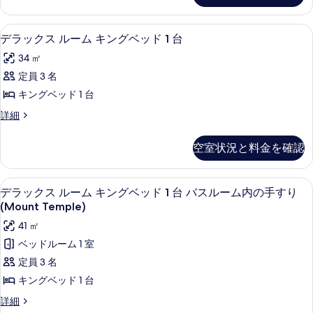
示
イ
ク
ク
ス
ク
す
イ
ル
ビ
ビ
高級寝具、セーフティボックス (室内
デ
11
ー
る
デラックス ルーム キングベッド 1 台
ー
ュ
ュ
ラ
ム
ー
ン
34 ㎡
ク
ー
の
ッ
イ
ベ
定員 3 名
詳
の
ク
ー
細
ッ
キングベッド 1 台
ン
す
ス
ベ
ド
デ
詳細
べ
ル
ッ
ラ
2
ド
て
ー
ッ
台
空室状況と料金を確認
2
ク
の
ム
台
レ
ス
写
レ
キ
ル
イ
高級寝具、セーフティボックス (室内
デ
イ
4
ー
デラックス ルーム キングベッド 1 台 バスルーム内の手すり
真
ン
ク
ク
ラ
ム
(Mount Temple)
を
グ
ビ
キ
ビ
ッ
ュ
41 ㎡
ン
表
ベ
ュ
ー
ク
グ
ベッドルーム 1 室
示
ッ
の
ベ
ー
ス
定員 3 名
詳
す
ッ
ド
の
ル
細
ド
キングベッド 1 台
る
1
1
す
ー
台
デ
詳細
台
べ
ム
ラ