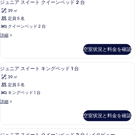
ド
4
イ
ジュニア スイート クイーンベッド 2 台
て
真
ュ
ー
2
39 ㎡
の
ン
を
ニ
台
ベ
定員 5 名
写
表
ア
ッ
レ
クイーンベッド 2 台
真
ド
示
ス
イ
2
ジ
詳細
を
す
イ
ク
台
ュ
表
る
レ
ー
ニ
ビ
空室状況と料金を確認
イ
示
ア
ト
ュ
ク
ス
す
ビ
ク
イ
ー
高級寝具、セーフティボックス (室内
ジ
ュ
る
4
ー
ジュニア スイート キングベッド 1 台
イ
の
ー
ュ
ト
ー
39 ㎡
の
す
ク
ニ
詳
イ
ン
定員 3 名
べ
細
ア
ー
ベ
キングベッド 1 台
て
ン
ス
ベ
ッ
ジ
詳細
の
イ
ッ
ュ
ド
写
ド
ー
ニ
空室状況と料金を確認
2
2
真
ア
ト
台
台
ス
を
の
キ
イ
の
ジュニア スイート クイーンベッド 2 
ジ
詳
表
5
ー
ジュニア スイート クイーンベッド 2 台 レイクビュー