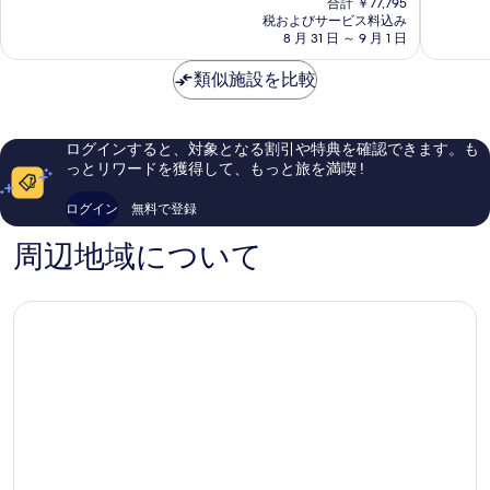
中
Lake
ジ
8.4、
合計 ￥77,795
の
9.2、
Louise
税およびサービス料込み
Lake
と
料
8 月 31 日 ～ 9 月 1 日
と
Louise
て
金
て
も
は
類似施設を比較
も
良
￥67,183
素
い、
晴
口
ら
コ
ログインすると、対象となる割引や特典を確認できます。も
し
ミ
っとリワードを獲得して、もっと旅を満喫 !
い、
2,605
口
件
ログイン
無料で登録
コ
件
ミ
の
周辺地域について
1,818
口
件
コ
件
ミ
の
口
コ
ミ