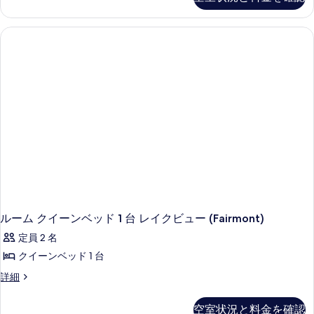
ク
ク
イ
ビ
ー
ュ
ン
ー
ベ
の
ッ
詳
ド
細
2
台
(Fairmont)
の
詳
細
ルーム クイーンベッド 1 台 レイクビュー (Fairmont)
定員 2 名
クイーンベッド 1 台
ル
詳細
ー
ム
空室状況と料金を確認
ク