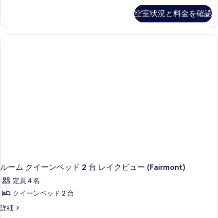
り
ー
レ
空室状況と料金を確認
ト
イ
1
ク
ベ
ビ
ッ
ュ
ド
ー
ル
の
ー
詳
ム
細
(Mount
Temple)
の
詳
細
ルーム クイーンベッド 2 台 レイクビュー (Fairmont)
定員 4 名
クイーンベッド 2 台
ル
詳細
ー