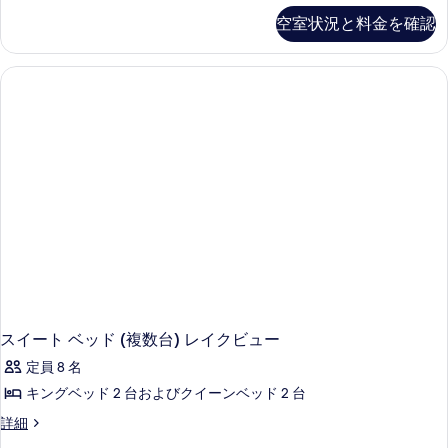
ー
空室状況と料金を確認
ト
ベ
ッ
ド
(複
数
台)
の
詳
細
スイート ベッド (複数台) レイクビュー
定員 8 名
キングベッド 2 台およびクイーンベッド 2 台
ス
詳細
イ