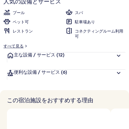
人気の設備とサービス
ら
写
お
高
評
客
真
プール
スパ
価
様
ギ
ペット可
駐車場あり
に
ャ
レストラン
好
コネクティングルーム利用
可
評
ラ
件
すべて見る
リ
の
主な設備 / サービス
(12)
口
ー
コ
ミ
便利な設備 / サービス
(6)
この宿泊施設をおすすめする理由