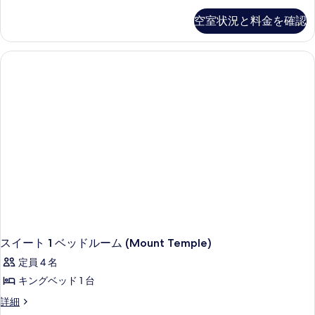
ワ
ッ
ー
空室状況と料金を確認
ク
レ
ス
イ
ル
ク
ー
ビ
ム
ュ
ク
ー
イ
の
ー
詳
ン
細
ベ
ッ
ド
2
台
バ
ス
ル
ー
スイート 1 ベッドルーム (Mount Temple)
ム
定員 4 名
内
の
キングベッド 1 台
手
ス
詳細
す
イ