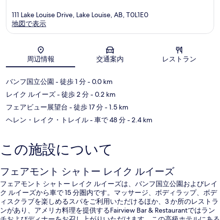
111 Lake Louise Drive, Lake Louise, AB, T0L1E0
地図で表示
地図
周辺情報
交通案内
レストラン
バンフ国立公園
- 徒歩 1 分
- 0.0 km
レイク ルイーズ
- 徒歩 2 分
- 0.2 km
フェアビュー展望台
- 徒歩 17 分
- 1.5 km
ヘレン・レイク・トレイル
- 車で 48 分
- 2.4 km
この施設について
フェアモント シャトー レイク ルイーズ
フェアモント シャトー レイク ルイーズは、バンフ国立公園およびレイ
ク ルイーズから車で 15 分圏内です。マッサージ、ボディラップ、ボデ
ィスクラブを楽しめるスパをご利用いただけるほか、3 か所のレストラ
ンがあり、アメリカ料理を提供するFairview Bar & Restaurantではラン
チおよびディナーをお召し上がりいただけます。この高級ホテルにある