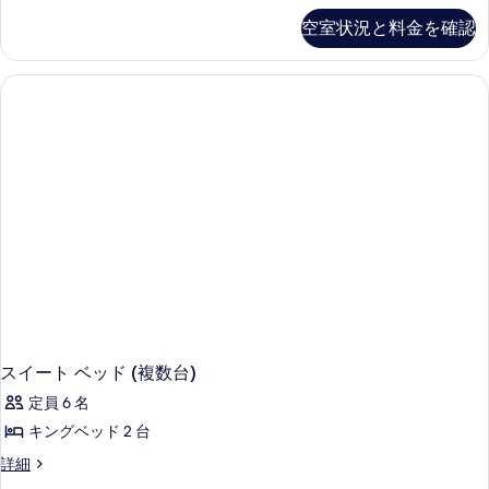
ム
空室状況と料金を確認
ク
イ
ー
ン
ベ
ッ
ド
2
台
レ
イ
ク
ビ
ュ
ー
(Fairmont)
の
詳
スイート ベッド (複数台)
細
定員 6 名
キングベッド 2 台
ス
詳細
イ