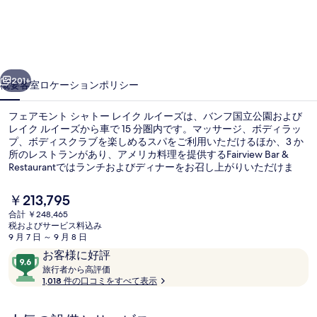
ン
ト
シ
前へ
次へ
ャ
201+
概要
客室
ロケーション
ポリシー
ト
フェアモント シャトー レイク ルイーズは、バンフ国立公園および
ー
レイク ルイーズから車で 15 分圏内です。マッサージ、ボディラッ
プ、ボディスクラブを楽しめるスパをご利用いただけるほか、3 か
レ
所のレストランがあり、アメリカ料理を提供するFairview Bar &
イ
Restaurantではランチおよびディナーをお召し上がりいただけま
す。この高級ホテルにあるその他設備には 2 か所のバー / ラウン
ク
ジ、屋内プール、およびフィットネスクラブ (スタッフ常駐)があり
現
￥213,795
ます。親切なスタッフやロケーションが旅行者の高い評価を得てい
在
ル
合計 ￥248,465
ます。
の
税およびサービス料込み
2 か所のバー / ラウンジ、ガストロ 
イ
料
9 月 7 日 ～ 9 月 8 日
金
口
10
お客様に好評
ー
は
コ
旅
段
旅行者から高評価
￥213,795
ズ
行
1,018 件の口コミをすべて表示
ミ
階
で
者
す
中
の
か
9.6、