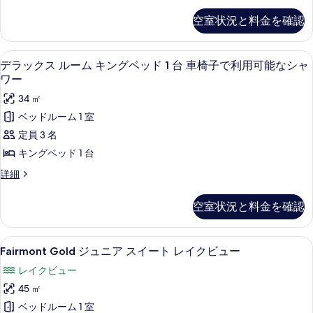
の
の
ッ
て
詳
キ
空室状況と料金を確認
す
ク
細
の
ン
ス
べ
ル
写
グ
デラックス ルーム キングベッド 1 
デ
て
5
ー
デラックス ルーム キングベッド 1 台 車椅子で利用可能なシャ
真
ベ
ラ
ム
の
ワー
を
キ
ッ
ッ
写
34 ㎡
ン
表
ド
ク
グ
真
ベッドルーム 1 室
示
1
ベ
ス
を
定員 3 名
ッ
台
す
ル
表
ド
キングベッド 1 台
バ
る
1
ー
示
デ
詳細
台
ス
ム
ラ
す
バ
ル
ッ
ス
キ
る
空室状況と料金を確認
ク
ー
ル
ン
ス
ー
ム
ル
グ
ム
Fairmont
Fairmont Gold ジュニア スイ
3
ー
内
Fairmont Gold ジュニア スイート レイクビュー
内
ベ
Gold
ム
の
の
レイクビュー
キ
ッ
ジ
手
手
ン
45 ㎡
す
ド
ュ
グ
り
す
ベッドルーム 1 室
1
ニ
ベ