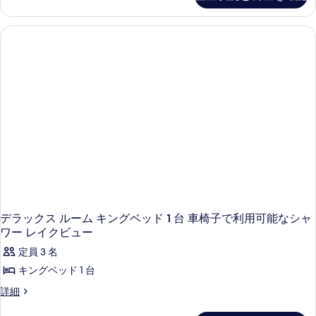
イ
ー
ン
ベ
ッ
ド
1
台
レ
イ
ク
ビ
ュ
ー
(Fairmont)
の
詳
デラックス ルーム キングベッド 1 台 車椅子で利用可能なシャ
細
ワー レイクビュー
定員 3 名
キングベッド 1 台
デ
詳細
ラ
ッ