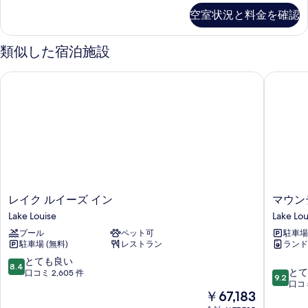
ー
空室状況と料金を確認
ト
ベ
ッ
類似した宿泊施設
ド
(複
レイク ルイーズ イン
マウンテ
数
台)
レ
イ
ク
ビ
ュ
ー
の
詳
レ
マ
レイク ルイーズ イン
マウン
細
イ
ウ
Lake Louise
Lake Lou
ク
ン
プール
ペット可
駐車場 
ル
テ
駐車場 (無料)
レストラン
ランド
イ
イ
ー
ナ
10
とても良い
8.4
10
ズ
ー
とて
段
口コミ 2,605 件
9.2
段
イ
ロ
口コミ
階
現
￥67,183
階
ン
ッ
中
在