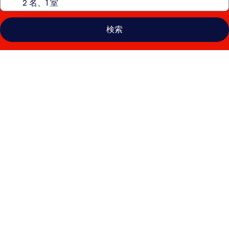
検索
フ
ェ
ア
モ