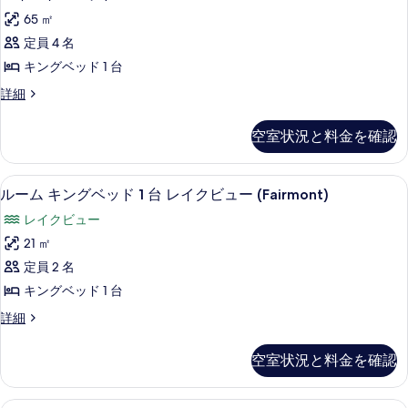
ビ
イ
ド
示
ー
レ
65 ㎡
ル
ュ
の
ー
す
イ
ー
定員 4 名
詳
ー
ト
ム
る
細
ク
キングベッド 1 台
レ
の
1
ビ
イ
ス
詳細
ベ
す
ク
イ
ュ
ビ
ッ
べ
ー
ー
空室状況と料金を確認
ュ
ト
ド
て
ー
の
1
ル
の
の
ベ
す
ルーム キングベッド 1 台 レイクビュー 
ル
詳
7
ッ
ー
ルーム キングベッド 1 台 レイクビュー (Fairmont)
写
細
べ
ー
ド
ム
真
レイクビュー
ル
て
ム
の
ー
を
21 ㎡
の
キ
ム
す
表
定員 2 名
の
写
ン
べ
示
詳
キングベッド 1 台
真
グ
細
て
す
ル
詳細
を
ベ
ー
の
る
表
ッ
ム
写
空室状況と料金を確認
キ
示
ド
真
ン
す
1
グ
デラックス ルーム キングベッド 1 台