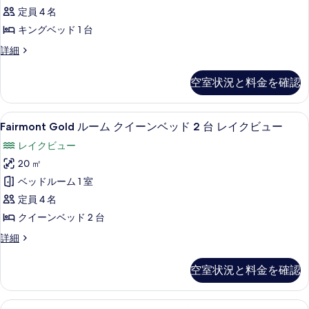
(Mount
り
ッ
定員 4 名
Temple)
台
ア
ド
の
(Mount
キングベッド 1 台
車
ス
1
詳
Temple)
台
椅
Fairmont
詳細
細
イ
の
車
Gold
子
ー
椅
ジ
す
空室状況と料金を確認
で
子
ュ
ト
べ
で
ニ
利
レ
利
ア
て
Fairmont
Fairmont Gold ルーム クイーン
用
用
イ
2
ス
Fairmont Gold ルーム クイーンベッド 2 台 レイクビュー
の
Gold
可
イ
可
ク
レイクビュー
能
写
ー
ル
能
ビ
な
ト
20 ㎡
真
ー
シ
レ
な
ュ
ベッドルーム 1 室
を
ャ
ム
イ
シ
ー
ワ
ク
定員 4 名
表
ク
ー
ャ
ビ
の
クイーンベッド 2 台
示
イ
の
ュ
ワ
す
詳
ー
Fairmont
詳細
す
ー
ー
細
の
べ
Gold
る
ン
詳
ル
の
て
空室状況と料金を確認
細
ー
ベ
す
の
ム
ッ
ク
べ
写
ジュニア スイート クイーンベッド 2 
ジ