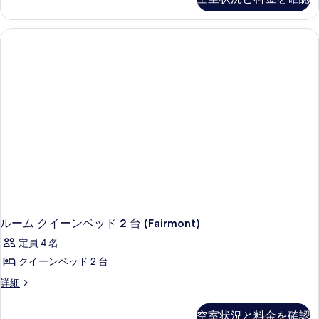
ク
ス
ル
ー
ム
キ
ン
グ
ベ
ッ
ド
1
台
バ
ス
ル
ー
ム
ルーム クイーンベッド 2 台 (Fairmont)
内
定員 4 名
の
手
クイーンベッド 2 台
す
ル
詳細
り
ー
レ
ム
イ
空室状況と料金を確認