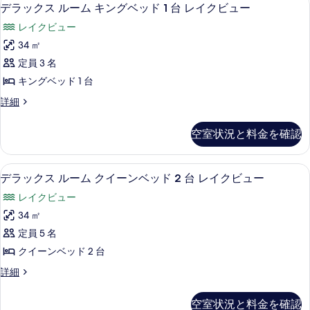
を
デ
11
ベ
台
デラックス ルーム キングベッド 1 台 レイクビュー
る
表
ラ
ッ
レ
レイクビュー
ド
示
ッ
イ
1
34 ㎡
す
ク
台
ク
定員 3 名
レ
る
ス
ビ
イ
キングベッド 1 台
ル
ク
ュ
デ
詳細
ビ
ー
ラ
ー
ュ
ム
ッ
ー
(Fairmont)
空室状況と料金を確認
ク
(Fairmont)
キ
の
ス
の
ン
ル
す
詳
デラックス ルーム クイーンベッド 2 
デ
12
ー
デラックス ルーム クイーンベッド 2 台 レイクビュー
グ
細
べ
ラ
ム
ベ
レイクビュー
キ
て
ッ
ン
ッ
34 ㎡
の
ク
グ
ド
定員 5 名
ベ
写
ス
1
ッ
クイーンベッド 2 台
真
ル
ド
台
デ
詳細
を
1
ー
ラ
レ
台
表
ム
ッ
レ
イ
空室状況と料金を確認
ク