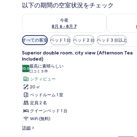
以下の期間の空室状況をチェック
今夜 8月 6 - 8月 7 の空室状況をチェック
明日 8月 7 
今夜
8月 6 - 8月 7
利
すべての客室
ベッド 1 台
ベッド 2 台
ベッド 3 台以上
用
Superior
部屋からの景観
可
5
Superior double room, city view (Afternoon Tea
double
能
Included)
room,
な
最高に素晴らしい
10.0
city
10 点中 10.0
客
(口
口コミ 3 件
view
室
コ
シティビュー
(Afternoon
の
ミ
20 ㎡
Tea
絞
3
ベッドルーム 1 室
Included)
件)
り
定員 2 名
込
の
クイーンベッド 1 台
み
す
条
WiFi (無料)
べ
件
Superior
詳細
て
double