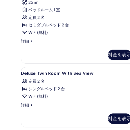
ー
ミ
25 ㎡
ツ
シ
示
(Afternoon
1
ベッドルーム 1 室
テ
イ
Tea
件)
す
ィ
定員 2 名
ン
Included)
る
ビ
セミダブルベッド 2 台
の
ュ
ル
ー
WiFi (無料)
す
ー
(Afternoon
デ
詳細
べ
ム
Tea
ラ
Included)
て
シ
ッ
の
料金を表
の
ク
テ
詳
ス
細
写
ィ
ツ
Deluxe
高級寝具、ピロートップベッド
真
ビ
4
イ
Deluxe Twin Room With Sea View
Twin
ン
を
ュ
定員 2 名
ル
Room
表
ー
ー
シングルベッド 2 台
With
ム
示
(Afternoon
Sea
WiFi (無料)
シ
Tea
す
View
テ
Deluxe
詳細
Included)
ィ
る
の
Twin
ビ
の
Room
す
料金を表
ュ
With
す
ー
べ
Sea
(Afternoon