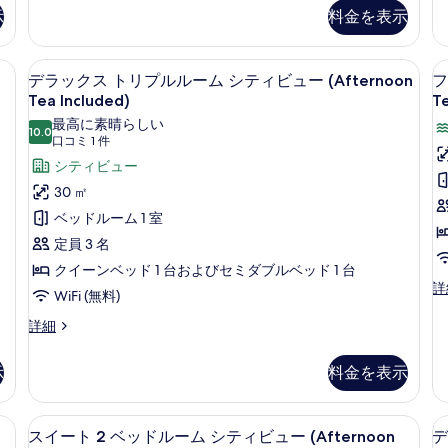
の
View
ス
示
料金を表示
(Afternoon
ダ
写
Tea
ブ
真
Included)
ル
、ミニバー、セーフティボックス (室内)
デラックス トリプルルーム シティビュー (
デ
の
ル
5
を
デラックス トリプルルーム シティビュー (Afternoon
フ
詳
ー
ラ
Tea Included)
Te
表
細
ム
ッ
最高に素晴らしい
バ
示
10.0
10 点中 10.0
(口
口コミ 1 件
ク
ル
す
コ
コ
シティビュー
ス
る
ニ
ミ
30 ㎡
ト
ー
1
ベッドルーム 1 室
シ
リ
件)
ー
定員 3 名
プ
ビ
(
クイーンベッド 1 台およびセミダブルベッド 1 台
ュ
ル
T
フ
詳
ー
WiFi (無料)
ル
I
ァ
(A
ミ
デ
詳細
Te
ー
リ
ラ
In
ム
ー
ッ
の
示
料金を表示
ル
ク
シ
詳
ー
ス
細
テ
ム
ト
ュー (Afternoon Tea Included) | 部屋からの景観
部屋からの景観
ス
バ
ィ
5
リ
スイート 2 ベッドルーム シティビュー (Afternoon
デ