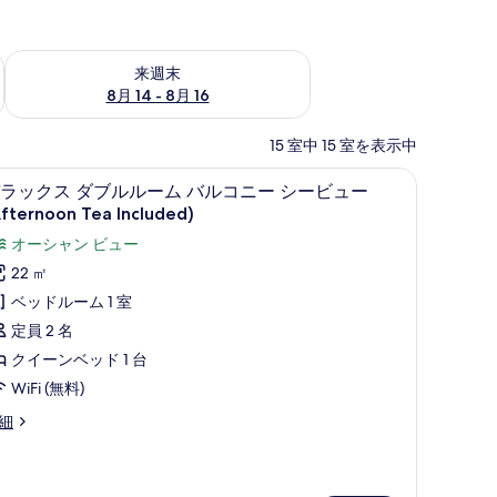
ェック
来週末 8月 14 - 8月 16 の空室状況をチェック
来週末
8月 14 - 8月 16
15 室中 15 室を表示中
ternoon Tea Included) | 部屋からの景観
デラックス ダブルルーム バルコニー シービュー (Aft
デ
6
ラックス ダブルルーム バルコニー シービュー
ラ
fternoon Tea Included)
ッ
オーシャン ビュー
ク
22 ㎡
ス
ベッドルーム 1 室
ダ
定員 2 名
ブ
クイーンベッド 1 台
ル
WiFi (無料)
ル
細
ー
ム