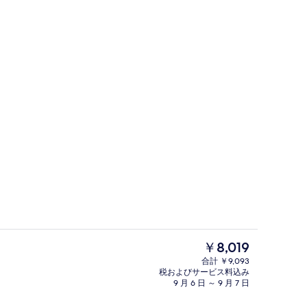
スイート 2 ベッドルーム シティビュー (
ーによる動画
現
￥8,019
在
合計 ￥9,093
の
税およびサービス料込み
ビーチ / オーシャン ビュー
料
9 月 6 日 ～ 9 月 7 日
金
は