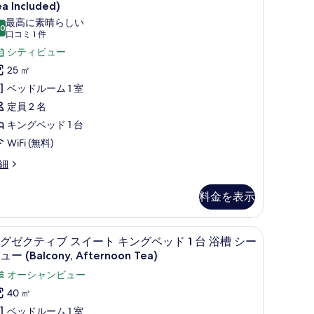
ラ
a Included)
写
ビ
ッ
最高に素晴らしい
真
ュ
.0
10 点中 10.0
(口
口コミ 1 件
ク
を
ー
コ
シティビュー
ス
表
Afternoon
ミ
25 ㎡
ダ
ea
示
1
ベッドルーム 1 室
ブ
ncluded)
件)
す
定員 2 名
の
ル
fternoon
る
キングベッド 1 台
a
す
ル
cluded)
WiFi (無料)
べ
ー
細
て
ム
の
シ
料金を表示
写
テ
真
ィ
ー、セーフティボックス (室内)
エグゼクティブ スイート キングベッド 1 台 浴槽 
エ
を
ビ
5
グゼクティブ スイート キングベッド 1 台 浴槽 シー
グ
ュー (Balcony, Afternoon Tea)
表
ュ
ゼ
示
ー
オーシャンビュー
ク
す
Afternoon
40 ㎡
テ
ea
る
ベッドルーム 1 室