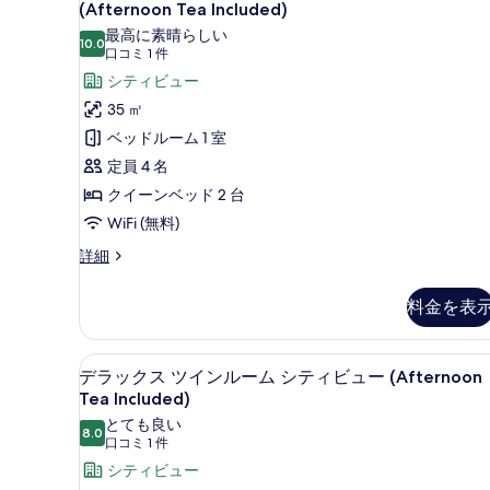
ァ
ン
(Afternoon Tea Included)
ー
ル
ミ
最高に素晴らしい
シ
ー
10.0
10 点中 10.0
(口
口コミ 1 件
リ
ム
ー
コ
シティビュー
バ
ー
ビ
ル
ミ
35 ㎡
ル
コ
ュ
1
ベッドルーム 1 室
ニ
ー
件)
ー
ー
定員 4 名
ム
(Afternoon
シ
クイーンベッド 2 台
ー
バ
Tea
ビ
WiFi (無料)
ル
Included)
ュ
フ
詳細
の
コ
ー
ァ
(Afternoon
す
ニ
ミ
Tea
料金を表
べ
リ
ー
Included)
ー
の
て
シ
ル
詳
デラックス ツインルーム シティビュー 
デ
の
テ
5
ー
デラックス ツインルーム シティビュー (Afternoon
細
ラ
ム
Tea Included)
写
ィ
バ
ッ
とても良い
真
ビ
ル
8.0
10 点中 8.0
(口
口コミ 1 件
ク
コ
を
ュ
コ
シティビュー
ニ
ス
表
ー