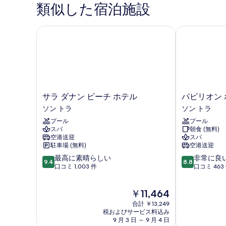
べ
View
て
類似した宿泊施設
Tea
の
て
の
Included)
詳
の
の
細
サラ ダナン ビーチ ホテル
パビリオン ホ
写
詳
写
真
細
真
を
を
表
表
示
示
サ
パ
す
サラ ダナン ビーチ ホテル
パビリオン 
す
ラ
ビ
ソン トラ
ソン トラ
る
ダ
リ
る
プール
プール
ナ
オ
スパ
朝食 (無料)
ン
ン
空港送迎
スパ
ビ
ホ
駐車場 (無料)
空港送迎
ー
テ
10
10
最高に素晴らしい
非常に良
チ
ル
9.4
8.8
段
段
口コミ 1,003 件
口コミ 463
ホ
ダ
階
階
テ
ナ
中
中
ル
ン
現
￥11,464
9.4、
8.8、
ソ
ソ
在
最
非
ン
合計 ￥13,249
ン
の
高
常
税およびサービス料込み
ト
ト
料
9 月 3 日 ～ 9 月 4 日
に
に
ラ
ラ