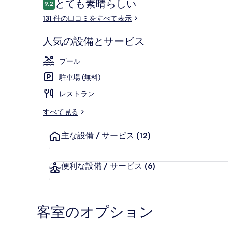
口
とても素晴らしい
9.2
ャ
10段階中9.2
コ
131 件の口コミをすべて表示
ラ
ミ
リ
外観
人気の設備とサービス
ー
プール
駐車場 (無料)
レストラン
すべて見る
主な設備 / サービス
(12)
便利な設備 / サービス
(6)
客室のオプション