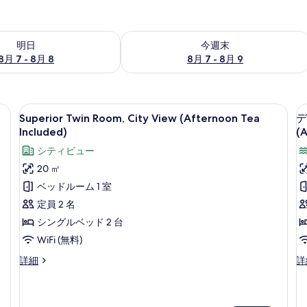
- 8月 8 の空室状況をチェック
今週末 8月 7 - 8月 9 の空室状況をチ
明日
今週末
8月 7 - 8月 8
8月 7 - 8月 9
Superior
Superior Twin Room, City View (Af
5
Superior Twin Room, City View (Afternoon Tea
デ
Twin
Included)
(A
Room,
シティビュー
City
20 ㎡
View
ベッドルーム 1 室
(Afternoon
Tea
定員 2 名
Included)
シングルベッド 2 台
の
WiFi (無料)
す
Superior
デ
詳細
詳
べ
Twin
ラ
Room,
ッ
て
City
ク