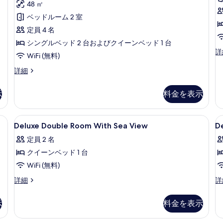
テ
ミ
テ
48 ㎡
Included)
ィ
I
ィ
ィ
2
ベッドルーム 2 室
の
ビ
ビ
ブ
件)
ュ
ュ
定員 4 名
す
ル
ー
ー
シングルベッド 2 台およびクイーンベッド 1 台
べ
(Afternoon
(A
ー
エ
詳
Tea
Te
WiFi (無料)
て
ム
グ
Included)
In
ゼ
の
エ
詳細
2
の
の
ク
グ
詳
詳
写
ベ
テ
ゼ
細
細
示
料金を表示
真
ッ
ィ
ク
ブ
テ
を
ド
ス
ィ
、ミニバー、セーフティボックス (室内)
Deluxe
高級寝具、ピロートップベッド、ミニバ
D
表
ル
イ
6
ブ
Deluxe Double Room With Sea View
De
Double
T
ー
ル
示
ー
定員 2 名
ト
ー
Room
C
す
ム
キ
ム
クイーンベッド 1 台
With
V
ン
2
る
バ
1
Sea
R
WiFi (無料)
グ
ベ
ル
View
ベ
ッ
Deluxe
De
詳細
詳
ッ
コ
ド
の
Double
Tr
ド
ル
Room
Ci
ニ
す
示
料金を表示
1
ー
With
Vi
ー
台
ム
べ
Sea
R
浴
バ