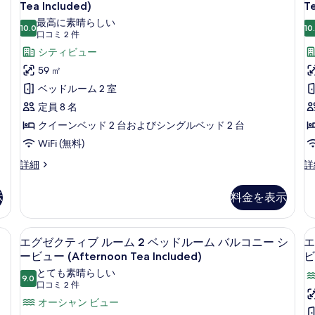
ル
イ
プ
Tea Included)
Te
ビ
コ
ル
ー
最高に素晴らしい
ュ
ニ
ル
10.0
10
10 点中 10.0
(口
口コミ 2 件
ト
ー
ー
ー
コ
シ
シティビュー
ム
2
(Afternoon
(
ー
シ
ミ
59 ㎡
ベ
ビ
Tea
T
テ
2
ベッドルーム 2 室
ュ
ィ
ッ
Included)
I
件)
ー
ビ
定員 8 名
ド
の
(A
ュ
クイーンベッド 2 台およびシングルベッド 2 台
ル
Te
す
ー
In
(Afternoon
WiFi (無料)
ー
べ
の
Tea
ム
ス
デ
詳細
詳
て
詳
Included)
イ
ラ
細
の
シ
の
ー
ッ
詳
示
料金を表示
テ
写
ト
ク
細
2
ス
ィ
真
ベ
ダ
(Afternoon Tea Included) | シティ ビュー
高級寝具、ピロートップベッド、ミニバ
エ
ビ
を
8
ッ
ブ
エグゼクティブ ルーム 2 ベッドルーム バルコニー シ
エ
グ
ド
ル
ュ
ービュー (Afternoon Tea Included)
ビ
表
ル
ル
ゼ
とても素晴らしい
ー
示
ー
ー
9.0
10 点中 9.0
(口
口コミ 2 件
ク
ム
ム
(Afternoon
す
(
コ
オーシャン ビュー
シ
シ
テ
Tea
T
る