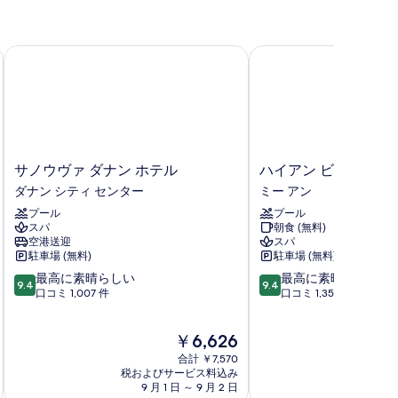
ー
の
ビ
写
ュ
ホテル ダ ナン
サノウヴァ ダナン ホテル
ハイアン ビーチ ホテル 
真
ー
を
Balcony,
表
alcony,
fternoon
ternoon
示
ea)
a)
す
の
サ
ハ
サノウヴァ ダナン ホテル
ハイアン ビーチ ホテル
る
す
ノ
イ
ダナン シティ センター
ミー アン
ウ
ア
べ
プール
プール
ヴ
ン
て
スパ
朝食 (無料)
ァ
ビ
空港送迎
スパ
ダ
ー
の
駐車場 (無料)
駐車場 (無料)
ナ
チ
写
10
10
最高に素晴らしい
最高に素晴らしい
ン
ホ
9.4
9.4
段
段
口コミ 1,007 件
口コミ 1,350 件
ホ
テ
真
階
階
テ
ル
を
中
中
ル
&
現
￥6,626
9.4、
9.4、
表
ダ
ス
在
最
最
ナ
合計 ￥7,570
パ
示
の
高
高
税およびサービス料込み
税およ
ン
ミ
料
9 月 1 日 ～ 9 月 2 日
8 月 
す
に
に
シ
ー