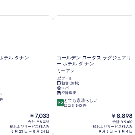
View
の
シ
て
槽
ル
の
詳
ー
シ
の
コ
詳
細
ー
ニ
ビ
細
テル ダナン
ゴールデン ロータス ラグジュアリー 
写
ビ
ー
ュ
真
ュ
シ
ー
ー
(
ー
を
(B
ビ
A
(Afternoon
表
Af
ュ
T
Tea
Te
ー
示
の
(Afternoon
Included)
ゴ
す
ホテル ダナン
ゴールデン ロータス ラグジュアリ
詳
Tea
の
ー
ー ホテル ダ ナン
細
Included)
る
ル
す
の
ミー アン
デ
詳
べ
ン
プール
細
朝食 (無料)
ロ
て
スパ
ー
の
空港送迎
い
タ
 件
10
ス
とても素晴らしい
写
9.2
段
ラ
口コミ 843 件
真
階
グ
現
現
￥7,033
￥8,898
を
中
ジ
在
在
9.2、
合計 ￥8,025
ュ
合計 ￥9,610
表
の
の
税およびサービス料込み
税およびサービス料込み
と
ア
料
料
8 月 23 日 ～ 8 月 24 日
9 月 3 日 ～ 9 月 4 日
示
て
リ