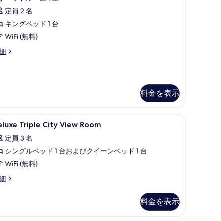
ィ
ncluded)
定員 2 名
の
ブ
キングベッド 1 台
す
ス
WiFi (無料)
べ
fternoon
イ
細
a
て
ー
cluded)
の
ト
写
キ
料金を表示
真
ン
を
グ
ー、セーフティボックス (室内)
eluxe
高級寝具、ピロートップベッド、ミニバー、セー
表
ベ
4
luxe Triple City View Room
riple
示
ッ
定員 3 名
ity
す
ド
シングルベッド 1 台およびクイーンベッド 1 台
iew
る
oom
WiFi (無料)
台
の
luxe
細
浴
iple
す
ty
槽
べ
料金を表示
ew
シ
て
oom