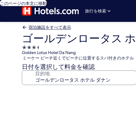
このページの本文に移動
旅行を検索
宿泊施設をすべて表示
ゴールデンロータス ホ
3.5
Golden Lotus Hotel Da Nang
つ
ミーケー ビーチ近くでビーチに位置するスパ付きのホテル
星
日付を選択して料金を確認
宿
目的地
泊
施
設
ゴ
ー
ル
デ
ン