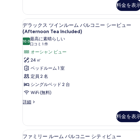
の
room,
料金を表
city
写
view
真
(Afternoon
高級寝具、ピロートップベッド
デ
5
Tea
を
デラックス ツインルーム バルコニー シービュー
ラ
Included)
(Afternoon Tea Included)
表
の
ッ
最高に素晴らしい
示
詳
10.0
10 点中 10.0
(口
口コミ 1 件
ク
細
す
コ
オーシャン ビュー
ス
る
ミ
24 ㎡
ツ
1
ベッドルーム 1 室
イ
件)
定員 2 名
ン
シングルベッド 2 台
ル
WiFi (無料)
ー
デ
詳細
ム
ラ
バ
ッ
料金を表
ク
ル
ス
コ
ツ
ファミリー ルーム バルコニー シティビ
フ
ニ
5
イ
ファミリー ルーム バルコニー シティビュー