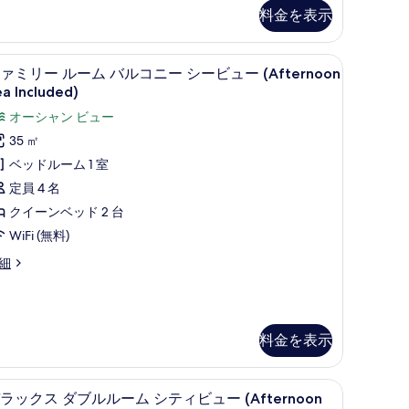
バ
料金を表示
ル
コ
Afternoon Tea Included) | 高級寝具、ピロートップベッド、ミニバー
ファミリー ルーム バルコニー シービュー (Afte
フ
ニ
5
ァミリー ルーム バルコニー シービュー (Afternoon
ァ
a Included)
ー
ミ
シ
オーシャン ビュー
リ
ー
35 ㎡
ー
ビ
ベッドルーム 1 室
ル
ュ
定員 4 名
ー
ー
クイーンベッド 2 台
ム
Afternoon
WiFi (無料)
バ
ea
細
ル
ncluded)
fternoon
の
a
コ
cluded)
す
ニ
料金を表示
べ
ー
て
シ
デラックス ダブルルーム シティビュー (Aftern
デ
の
ー
5
ラックス ダブルルーム シティビュー (Afternoon