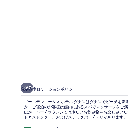
ロ
ー
タ
ス
ホ
テ
ル
ダ
ナ
ン
67+
概要
客室
ロケーション
ポリシー
の
ゴールデンロータス ホテル ダナンはダナンでビーチを
写
か、ご宿泊のお客様は館内にあるスパでマッサージをご満
ほか、バー / ラウンジでは冷たいお飲み物をお楽しみい
真
トネスセンター、およびスナックバー / デリがあります。
ギ