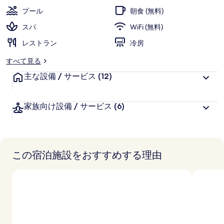
ン
プール
朝食 (無料)
ク
スパ
WiFi (無料)
ル
レストラン
冷房
ー
すべて見る
シ
主な設備 / サービス
(12)
ブ
の
家族向け設備 / サービス
(6)
写
真
ギ
この宿泊施設をおすすめする理由
ャ
ラ
リ
ー