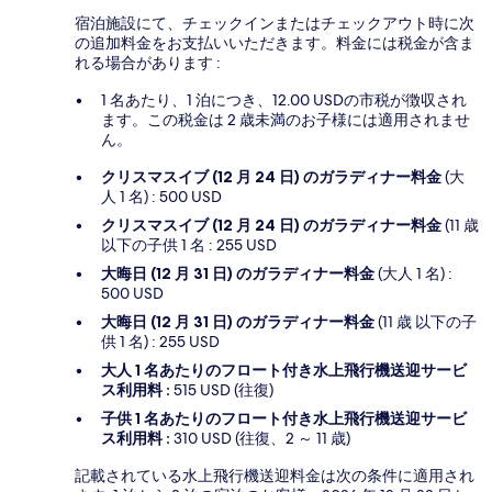
宿泊施設にて、チェックインまたはチェックアウト時に次
の追加料金をお支払いいただきます。料金には税金が含ま
れる場合があります :
1 名あたり、1 泊につき、12.00 USDの市税が徴収され
ます。この税金は 2 歳未満のお子様には適用されませ
ん。
クリスマスイブ (12 月 24 日) のガラディナー料金
(大
人 1 名) : 500 USD
クリスマスイブ (12 月 24 日) のガラディナー料金
(11 歳
以下の子供 1 名 : 255 USD
大晦日 (12 月 31 日) のガラディナー料金
(大人 1 名) :
500 USD
大晦日 (12 月 31 日) のガラディナー料金
(11 歳 以下の子
供 1 名) : 255 USD
大人 1 名あたりのフロート付き水上飛行機送迎サービ
ス利用料 :
515 USD (往復)
子供 1 名あたりのフロート付き水上飛行機送迎サービ
ス利用料 :
310 USD (往復、2 ～ 11 歳)
記載されている水上飛行機送迎料金は次の条件に適用され