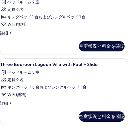
詳
ベッドルーム 2 室
真
Beach
細
Villa
定員 6 名
を
の
キングベッド 1 台およびシングルベッド 1 台
表
す
WiFi (無料)
示
べ
す
Two
詳細
Bedroom
て
る
Pool
の
空室状況と料金を確認
Beach
写
Villa
の
真
Three
エジプト綿のシーツ、高級寝具、羽毛
8
詳
Three Bedroom Lagoon Villa with Pool + Slide
Bedroom
を
細
ベッドルーム 3 室
Lagoon
表
定員 9 名
Villa
示
with
キングベッド 3 台およびシングルベッド 1 台
す
Pool
WiFi (無料)
る
+
Three
詳細
Slide
Bedroom
Lagoon
の
空室状況と料金を確認
Villa
す
with