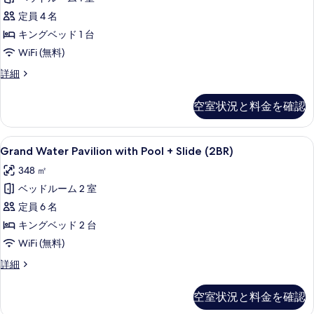
with
す
Pool
定員 4 名
る
の
キングベッド 1 台
す
WiFi (無料)
べ
Grand
詳細
Beach
て
Residence
の
空室状況と料金を確認
with
写
Pool
の
真
Grand
Grand Water Pavilion with
7
詳
Grand Water Pavilion with Pool + Slide (2BR)
Water
を
細
348 ㎡
Pavilion
表
ベッドルーム 2 室
with
示
Pool
定員 6 名
す
+
キングベッド 2 台
る
Slide
WiFi (無料)
(2BR)
Grand
詳細
の
Water
Pavilion
す
空室状況と料金を確認
with
べ
Pool