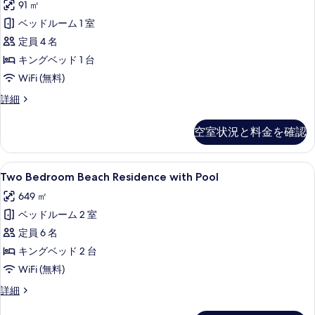
す
91 ㎡
Villa
る
ベッドルーム 1 室
-
定員 4 名
Free
shared
キングベッド 1 台
seaplane
WiFi (無料)
for
Sunset
詳細
2
Pool
guests,
Beach
空室状況と料金を確認
Villa
minimum
-
7-
Free
Two
Two Bedroom Beach Resid
night
12
shared
Two Bedroom Beach Residence with Pool
Bedroom
seaplane
stay
649 ㎡
for
Beach
の
2
ベッドルーム 2 室
Residence
す
guests,
with
定員 6 名
minimum
べ
Pool
7-
キングベッド 2 台
て
night
の
WiFi (無料)
stay
の
す
の
Two
詳細
写
詳
べ
Bedroom
細
Beach