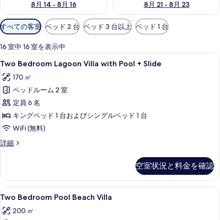
8月 14 - 8月 16
8月 21 - 8月 23
利
すべての客室
ベッド 2 台
ベッド 3 台以上
ベッド 1 台
用
可
16 室中 16 室を表示中
能
Two
エジプト綿のシーツ、高級寝具、羽毛
9
Two Bedroom Lagoon Villa with Pool + Slide
な
Bedroom
客
170 ㎡
Lagoon
室
ベッドルーム 2 室
Villa
の
with
定員 6 名
絞
Pool
キングベッド 1 台およびシングルベッド 1 台
り
+
WiFi (無料)
込
Slide
み
Two
詳細
の
Bedroom
条
Lagoon
す
件
空室状況と料金を確認
Villa
べ
with
て
Pool
Two
エジプト綿のシーツ、高級寝具、羽毛
11
+
Two Bedroom Pool Beach Villa
の
Bedroom
Slide
200 ㎡
写
の
Pool