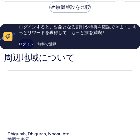
金
ル
い、
素
は
ー
口
類似施設を比較
晴
￥61,526
シ
コ
ら
ブ
ミ
し
ウ
281
い、
ログインすると、対象となる割引や特典を確認できます。も
ィ
件
口
っとリワードを獲得して、もっと旅を満喫 !
ズ
件
コ
フ
の
ミ
ログイン
無料で登録
リ
口
548
ー
コ
件
周辺地域について
ト
ミ
件
ラ
の
ン
口
ス
コ
フ
ミ
ァ
ー
ズ
Ailafushi
Dhigurah, Dhigurah, Noonu Atoll
地図で表示