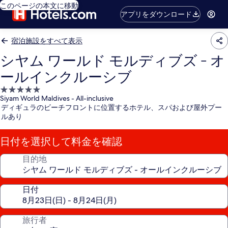
このページの本文に移動
アプリをダウンロード
宿泊施設をすべて表示
シヤム ワールド モルディブズ - オ
ールインクルーシブ
5.0
Siyam World Maldives - All-inclusive
つ
ディギュラのビーチフロントに位置するホテル、スパおよび屋外プー
星
ルあり
宿
泊
日付を選択して料金を確認
施
設
目的地
日付
旅行者