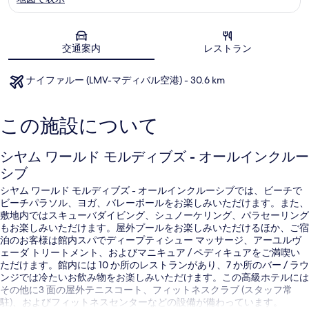
地図
交通案内
レストラン
ナイファルー (LMV-マディバル空港) - 30.6 km
この施設について
シヤム ワールド モルディブズ - オールインクルー
シブ
シヤム ワールド モルディブズ - オールインクルーシブでは、ビーチで
ビーチパラソル、ヨガ、バレーボールをお楽しみいただけます。また、
敷地内ではスキューバダイビング、シュノーケリング、パラセーリング
もお楽しみいただけます。屋外プールをお楽しみいただけるほか、ご宿
泊のお客様は館内スパでディープティシュー マッサージ、アーユルヴ
ェーダ トリートメント、およびマニキュア / ペディキュアをご満喫い
ただけます。館内には 10 か所のレストランがあり、7 か所のバー / ラウ
ンジでは冷たいお飲み物をお楽しみいただけます。この高級ホテルには
その他に3 面の屋外テニスコート、フィットネスクラブ (スタッフ常
駐)、およびフィットネスセンターなどの設備が備わっています。