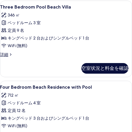
べ
Pool
Three
Three Bedroom Pool Beac
8
+
Three Bedroom Pool Beach Villa
て
Bedroom
Slide
346 ㎡
の
の
Pool
詳
ベッドルーム 3 室
写
Beach
細
Villa
定員 9 名
真
の
キングベッド 2 台およびシングルベッド 1 台
を
す
WiFi (無料)
表
べ
示
Three
詳細
Bedroom
て
す
Pool
の
空室状況と料金を確認
る
Beach
写
Villa
の
真
Four
Four Bedroom Beach Resid
12
詳
Four Bedroom Beach Residence with Pool
Bedroom
を
細
712 ㎡
Beach
表
ベッドルーム 4 室
Residence
示
with
定員 12 名
す
Pool
キングベッド 3 台およびシングルベッド 1 台
る
の
WiFi (無料)