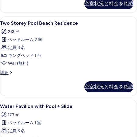
真
て
空室状況と料金を確認
Residence
を
の
with
表
Pool
写
Two
エジプト綿のシーツ、高級寝具、羽毛
10
の
Two Storey Pool Beach Residence
示
真
Storey
詳
213 ㎡
す
細
Pool
を
ベッドルーム 2 室
る
Beach
表
Residence
定員 3 名
示
の
キングベッド 1 台
す
す
WiFi (無料)
る
べ
Two
詳細
Storey
て
Pool
の
空室状況と料金を確認
Beach
写
Residence
の
真
Water
Water Pavilion with Pool + Slide | 
9
詳
Water Pavilion with Pool + Slide
Pavilion
を
細
179 ㎡
with
表
ベッドルーム 1 室
Pool
示
+
定員 3 名
す