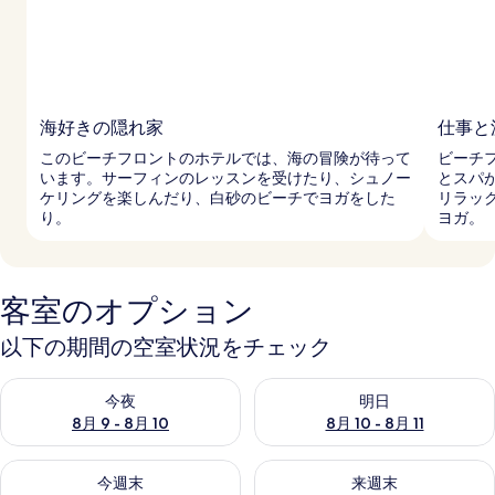
海好きの隠れ家
仕事と
このビーチフロントのホテルでは、海の冒険が待って
ビーチ
います。サーフィンのレッスンを受けたり、シュノー
とスパ
ケリングを楽しんだり、白砂のビーチでヨガをした
リラッ
り。
ヨガ。
客室のオプション
以下の期間の空室状況をチェック
今夜 8月 9 - 8月 10 の空室状況をチェック
明日 8月 10 - 8月 11 の空
今夜
明日
8月 9 - 8月 10
8月 10 - 8月 11
今週末 8月 14 - 8月 16 の空室状況をチェック
来週末 8月 21 - 8月 23 の
今週末
来週末