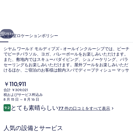
ー
ル
ド
前へ
次へ
モ
253+
概要
客室
ロケーション
ポリシー
ル
シヤム ワールド モルディブズ - オールインクルーシブでは、ビーチ
デ
でビーチパラソル、ヨガ、バレーボールをお楽しみいただけます。
また、敷地内ではスキューバダイビング、シュノーケリング、パラ
ィ
セーリングもお楽しみいただけます。屋外プールをお楽しみいただ
ブ
けるほか、ご宿泊のお客様は館内スパでディープティシュー マッサ
ージ、アーユルヴェーダ トリートメント、およびマニキュア / ペデ
ズ
ィキュアをご満喫いただけます。館内には 10 か所のレストランが
現
￥110,911
あり、7 か所のバー / ラウンジでは冷たいお飲み物をお楽しみいた
在
-
合計 ￥309,021
だけます。この高級ホテルにはその他に3 面の屋外テニスコート、
の
税およびサービス料込み
フィットネスクラブ (スタッフ常駐)、およびフィットネスセンター
オ
航空写真
料
8 月 15 日 ～ 8 月 16 日
などの設備が備わっています。
金
口
ー
とても素晴らしい
9.2
77 件の口コミをすべて表示
は
10段階中9.2
コ
￥110,911
ル
ミ
で
す
イ
人気の設備とサービス