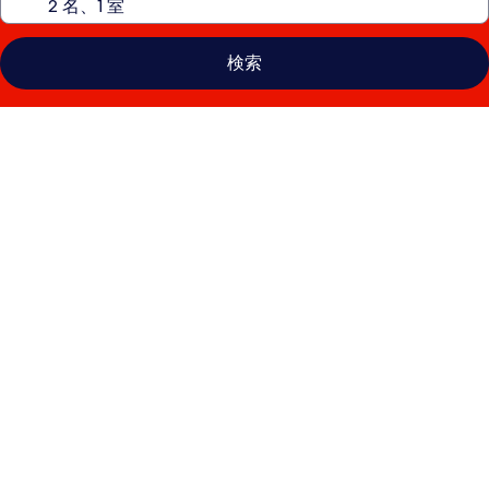
検索
シ
ヤ
ム
ワ