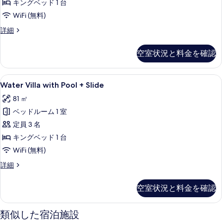
Slide
キングベッド 1 台
る
の
WiFi (無料)
す
Water
詳細
べ
Pavilion
with
て
空室状況と料金を確認
Pool
の
+
Slide
写
Water
Water Villa with Pool +
7
の
Water Villa with Pool + Slide
真
Villa
詳
81 ㎡
細
with
を
ベッドルーム 1 室
Pool
表
+
定員 3 名
示
Slide
キングベッド 1 台
す
の
WiFi (無料)
る
す
Water
詳細
べ
Villa
with
て
空室状況と料金を確認
Pool
の
+
Slide
写
類似した宿泊施設
の