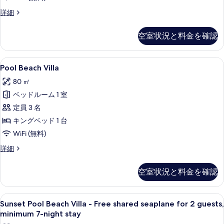
る
す
Ocean
詳細
べ
Villa
with
て
空室状況と料金を確認
Pool
の
+
Slide
写
Pool
エジプト綿のシーツ、高級寝具、羽毛
5
の
Pool Beach Villa
真
Beach
詳
80 ㎡
細
Villa
を
ベッドルーム 1 室
の
表
定員 3 名
す
示
キングベッド 1 台
べ
す
WiFi (無料)
て
る
の
Pool
詳細
Beach
写
Villa
空室状況と料金を確認
真
の
詳
を
細
Sunset
エジプト綿のシーツ、高級寝具、羽毛
表
9
Sunset Pool Beach Villa - Free shared seaplane for 2 guests,
Pool
示
minimum 7-night stay
Beach