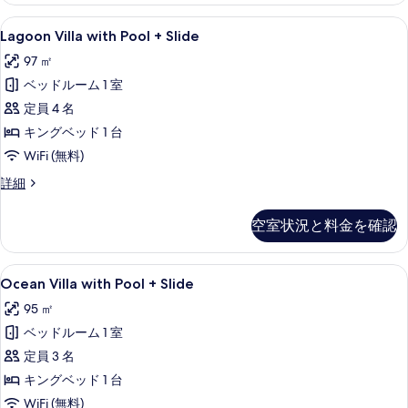
て
+
Lagoon
Lagoon Villa with Pool 
6
Slide
Lagoon Villa with Pool + Slide
の
Villa
(2BR)
97 ㎡
写
の
with
詳
ベッドルーム 1 室
真
Pool
細
+
定員 4 名
を
Slide
キングベッド 1 台
表
の
WiFi (無料)
示
す
す
Lagoon
詳細
べ
Villa
る
with
て
空室状況と料金を確認
Pool
の
+
Slide
写
Ocean
Ocean Villa with Pool +
9
の
Ocean Villa with Pool + Slide
真
Villa
詳
95 ㎡
細
with
を
ベッドルーム 1 室
Pool
表
+
定員 3 名
示
Slide
キングベッド 1 台
す
の
WiFi (無料)