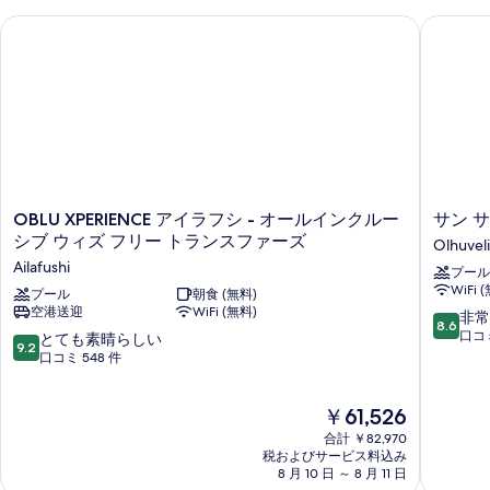
真
詳
OBLU XPERIENCE アイラフシ - オールインクルーシブ ウィ
サン サ
細
を
表
示
す
る
OBLU
サ
OBLU XPERIENCE アイラフシ - オールインクルー
サン 
XPERIENCE
ン
シブ ウィズ フリー トランスファーズ
Olhuveli
ア
サ
Ailafushi
プール
イ
イ
WiFi 
ラ
プール
朝食 (無料)
ヤ
空港送迎
WiFi (無料)
フ
ム
10
非常
8.6
シ
オ
段
口コミ
10
とても素晴らしい
9.2
-
ル
階
段
口コミ 548 件
オ
ベ
中
階
ー
リ
8.6、
中
現
ル
￥61,526
Olhuveli
非
9.2、
在
イ
常
と
合計 ￥82,970
の
ン
に
て
税およびサービス料込み
料
ク
良
8 月 10 日 ～ 8 月 11 日
も