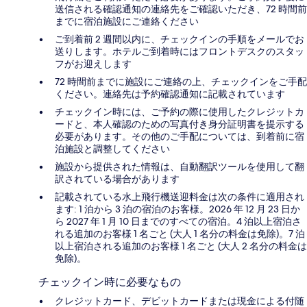
送信される確認通知の連絡先をご確認いただき、72 時間前
までに宿泊施設にご連絡ください
ご到着前 2 週間以内に、チェックインの手順をメールでお
送りします。ホテルご到着時にはフロントデスクのスタッ
フがお迎えします
72 時間前までに施設にご連絡の上、チェックインをご手配
ください。連絡先は予約確認通知に記載されています
チェックイン時には、ご予約の際に使用したクレジットカ
ードと、本人確認のための写真付き身分証明書を提示する
必要があります。その他のご手配については、到着前に宿
泊施設と調整してください
施設から提供された情報は、自動翻訳ツールを使用して翻
訳されている場合があります
記載されている水上飛行機送迎料金は次の条件に適用され
ます: 1 泊から 3 泊の宿泊のお客様。2026 年 12 月 23 日か
ら 2027 年 1 月 10 日までのすべての宿泊。4 泊以上宿泊さ
れる追加のお客様 1 名ごと (大人 1 名分の料金は免除)。7 泊
以上宿泊される追加のお客様 1 名ごと (大人 2 名分の料金は
免除)。
チェックイン時に必要なもの
クレジットカード、デビットカードまたは現金による付随