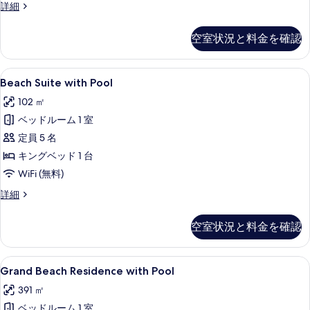
す
Four
詳細
べ
Bedroom
Beach
て
空室状況と料金を確認
Residence
の
with
Pool
写
Beach
Beach Suite with Pool 
11
の
Beach Suite with Pool
真
Suite
詳
102 ㎡
細
with
を
ベッドルーム 1 室
Pool
表
の
定員 5 名
示
す
キングベッド 1 台
す
べ
WiFi (無料)
る
て
Beach
詳細
Suite
の
with
空室状況と料金を確認
写
Pool
の
真
詳
Grand
Grand Beach Residence w
を
10
細
Grand Beach Residence with Pool
Beach
表
391 ㎡
Residence
示
ベッドルーム 1 室