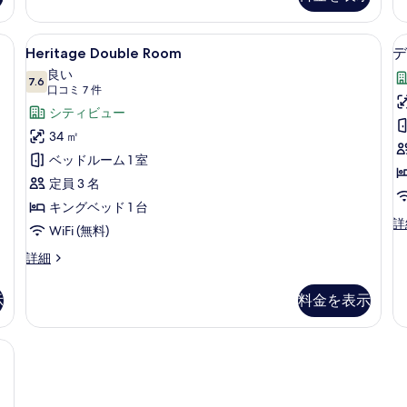
の
示
ー
詳
ト
細
す
寝具、低反発ベッド、セーフティボックス (室内)、デスク
Heritage
Heritage Double Room | 
の
6
Heritage Double Room
デ
る
Double
詳
良い
細
Room
7.6
10 点中 7.6
(口
口コミ 7 件
の
コ
シティビュー
す
ミ
34 ㎡
7
べ
ベッドルーム 1 室
件)
て
定員 3 名
の
キングベッド 1 台
写
デ
詳
WiFi (無料)
ラ
真
ッ
Heritage
詳細
を
ク
Double
ス
Room
表
示
料金を表示
ツ
の
示
イ
詳
ン
細
す
 | 高級寝具、低反発ベッド、セーフティボックス (室内)、デスク
ル
る
ー
ム
シ