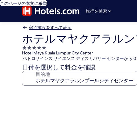
このページの本文に移動
旅行を検索
宿泊施設をすべて表示
ホテルマヤクアラルン
5.0
Hotel Maya Kuala Lumpur City Center
つ
ペトロサインス サイエンス ディスカバリー センターから 0.
星
日付を選択して料金を確認
宿
目的地
泊
施
設
ホ
テ
ル
マ
ヤ