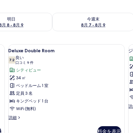
- 8月 9 の空室状況をチェック
今週末 8月 7 - 8月 9 の空室状況をチ
明日
今週末
8月 8 - 8月 9
8月 7 - 8月 9
ティボックス (室内)、デスク
Deluxe
Deluxe Double Room | 高級
9
Deluxe Double Room
ジ
Double
良い
Room
7.2
10 点中 7.2
(口
口コミ 9 件
の
コ
シティビュー
す
ミ
34 ㎡
9
べ
ベッドルーム 1 室
件)
て
定員 3 名
の
キングベッド 1 台
写
ジ
詳
WiFi (無料)
ュ
真
ニ
Deluxe
詳細
を
ア
Double
ス
Room
表
示
料金を表示
イ