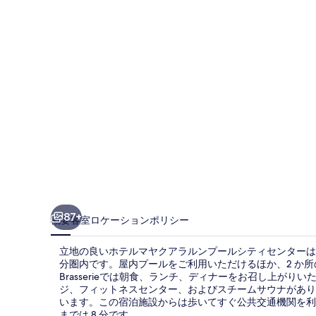
ク
ア
ラ
ル
ン
プ
ー
ル
シ
テ
87+
概要
客室
ロケーション
ポリシー
ィ
立地の良いホテルマヤクアラルンプールシティセンターは、ペ
セ
分圏内です。屋内プールをご利用いただけるほか、2 か所
Brasserieでは朝食、ランチ、ディナーをお召し上がり
ン
ジ、フィットネスセンター、およびスチームサウナがあり
タ
います。この宿泊施設からは歩いてすぐ公共交通機関を利用で
までは 8 分です。