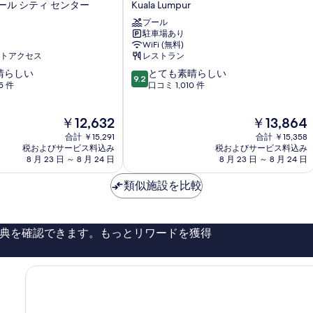
ール シティ センター
Kuala Lumpur
ト
by
プール
駐車場あり
マ
WiFi (無料)
リ
トアクセス
レストラン
オ
10
晴らしい
ッ
とても素晴らしい
9.2
段
5 件
ト
口コミ 1,010 件
階
ク
中
ア
現
現
￥12,632
￥13,864
9.2、
ラ
在
在
と
ル
合計 ￥15,291
合計 ￥15,358
の
の
て
税およびサービス料込み
ン
税およびサービス料込み
料
料
8 月 23 日 ～ 8 月 24 日
8 月 23 日 ～ 8 月 24 日
も
プ
金
金
素
ー
は
は
類似施設を比較
晴
ル
￥12,632
￥13,864
ら
セ
し
ン
い、
ト
典を確認できます。もっとリワードを獲得
口
ラ
コ
ル
ミ
Kuala
1,010
Lumpur
件
件
の