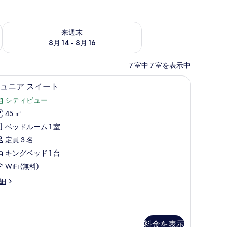
ェック
来週末 8月 14 - 8月 16 の空室状況をチェック
来週末
8月 14 - 8月 16
7 室中 7 室を表示中
寝具、低反発ベッド、セーフティボックス (室内)、デスク
ジュニア スイート | 高級寝具、低反発ベッド
ジ
5
ュニア スイート
ュ
シティビュー
ニ
45 ㎡
ア
ベッドルーム 1 室
ス
定員 3 名
イ
キングベッド 1 台
ー
WiFi (無料)
ト
細
の
す
べ
料金を表示
て