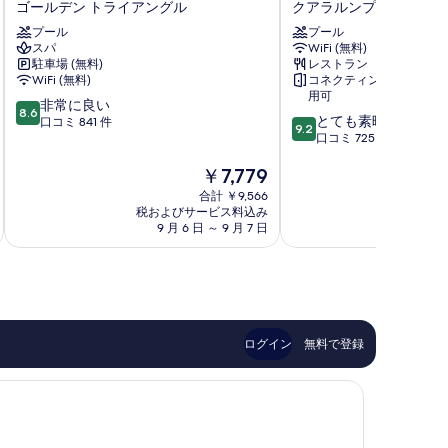
ゴールデン トライアングル
クアラルンプール シティ
ク
ン
ア
プール
ト
プール
スパ
WiFi (無料)
ラ
by
駐車場 (無料)
レストラン
ル
マ
WiFi (無料)
コネクティングルーム利
ン
リ
用可
10
プ
非常に良い
オ
8.6
10
とても素晴らしい
段
ー
口コミ 841 件
ッ
9.2
段
口コミ 725 件
階
ル
ト
階
中
シ
ク
現
￥7,779
中
8.6、
テ
ア
在
9.2、
非
ィ
ラ
合計 ￥9,566
の
と
常
セ
税およびサービス料込み
ル
税およ
料
て
9 月 6 日 ～ 9 月 7 日
8 月 
に
ン
ン
金
も
良
タ
プ
は
素
い、
ー
ー
￥7,779
晴
口
ホ
ル
ら
コ
テ
ク
し
ミ
ル
ア
い、
841
ゴ
ラ
ログイン
無料で登録
口
件
ー
ル
コ
件
ル
ン
ミ
の
デ
プ
725
口
ン
ー
件
コ
ト
ル
件
ミ
ラ
シ