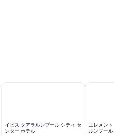
ー
の
す
べ
て
の
写
真
を
表
示
プール セントラル
イビス クアラルンプール シティ センター ホテル
エレメント by マリオ
す
る
イ
エ
イビス クアラルンプール シティ セ
エレメント by マリ
ビ
レ
ンター ホテル
ルンプール
ス
メ