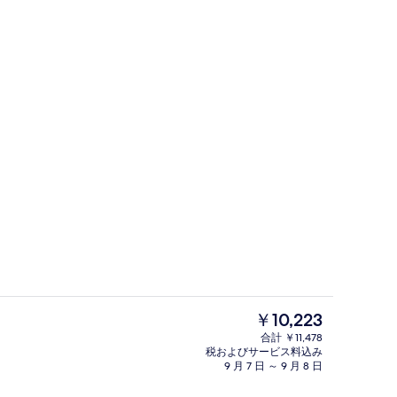
ト スペース
プールサイドバー
現
￥10,223
在
合計 ￥11,478
の
税およびサービス料込み
ストラン : 朝食、ランチ、ディナー、ブランチに営業
外観
料
9 月 7 日 ～ 9 月 8 日
金
は