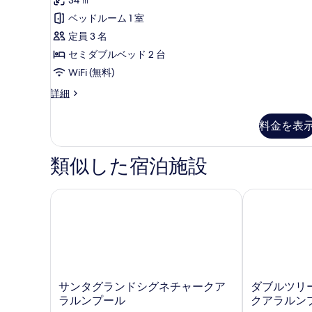
の
を
詳
ベッドルーム 1 室
す
細
表
定員 3 名
べ
示
セミダブルベッド 2 台
て
す
WiFi (無料)
の
る
写
Heritage
詳細
Twin
真
Room
料金を表
を
の
詳
表
細
類似した宿泊施設
示
す
サンタグランドシグネチャークアラルンプール
ダブルツリー 
る
サ
ダ
サンタグランドシグネチャークア
ダブルツリー
ン
ブ
ラルンプール
クアラルン
タ
ル