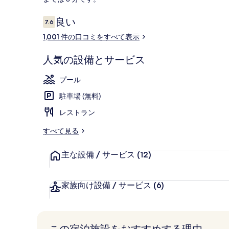
ー
口
良い
の
7.6
10段階中7.6
コ
1,001 件の口コミをすべて表示
写
屋内プール、
ミ
真
人気の設備とサービス
ギ
プール
ャ
駐車場 (無料)
ラ
レストラン
リ
すべて見る
ー
主な設備 / サービス
(12)
家族向け設備 / サービス
(6)