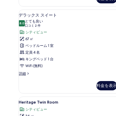
を
表
デラックス スイート | 高級
デ
8
デラックス スイート
示
ラ
とても良い
す
8.0
10 点中 8.0
ッ
(口
口コミ 2 件
る
コ
ク
シティビュー
ミ
ス
67 ㎡
2
ス
ベッドルーム 1 室
件)
イ
定員 4 名
ー
キングベッド 1 台
ト
WiFi (無料)
の
デ
詳細
ラ
す
ッ
料金を表
べ
ク
ス
て
ス
Heritage
Heritage Twin Room
の
4
イ
Heritage Twin Room
Twin
ー
写
シティビュー
ト
Room
真
の
34 ㎡