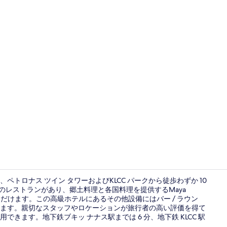
屋外バンケッ
トロナス ツイン タワーおよびKLCC パークから徒歩わずか 10
のレストランがあり、郷土料理と各国料理を提供するMaya
いただけます。この高級ホテルにあるその他設備にはバー / ラウン
2 か所のレ
ます。親切なスタッフやロケーションが旅行者の高い評価を得て
きます。地下鉄ブキッ ナナス駅までは 6 分、地下鉄 KLCC 駅