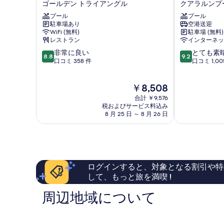
ゴールデン トライアングル
クアラルンプ
グ
ツ
ラ
プール
リ
プール
駐車場あり
空港送迎
ン
ー
WiFi (無料)
駐車場 (無料)
ド
バ
レストラン
インターネッ
シ
イ
10
10
グ
非常に良い
ヒ
とても素
8.8
9.2
段
段
ネ
口コミ 358 件
ル
口コミ 1,00
階
階
チ
ト
中
中
ャ
ン
現
￥8,508
8.8、
9.2、
ー
ホ
在
非
と
ク
テ
合計 ￥9,576
の
常
て
ア
税およびサービス料込み
ル
料
8 月 25 日 ～ 8 月 26 日
に
も
ラ
ク
金
良
素
ル
ア
は
い、
晴
ン
ラ
￥8,508
口
ら
プ
ル
コ
し
ー
ン
ミ
い、
ル
プ
ログインすると、対象となる割引や特
358
口
ゴ
ー
して、もっと旅を満喫 !
件
コ
ー
ル
件
ミ
ル
ク
周辺地域について
の
1,005
デ
ア
口
件
ン
ラ
コ
件
ト
ル
ミ
の
ラ
ン