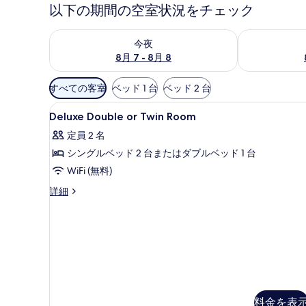
以下の期間の空室状況をチェック
今夜 8月 7 - 8月 8 の空室状況をチェック
明日 8月 8 
今夜
8月 7 - 8月 8
利
すべての客室
ベッド 1 台
ベッド 2 台
用
Deluxe
高級寝具、低反発ベッド、セーフ
可
21
Deluxe Double or Twin Room
Double
能
定員 2 名
or
な
シングルベッド 2 台またはダブルベッド 1 台
Twin
客
Room
WiFi (無料)
室
の
の
Deluxe
詳細
絞
Double
す
or
り
べ
Twin
込
て
Room
み
の
の
条
詳
写
細
件
真
料金を表