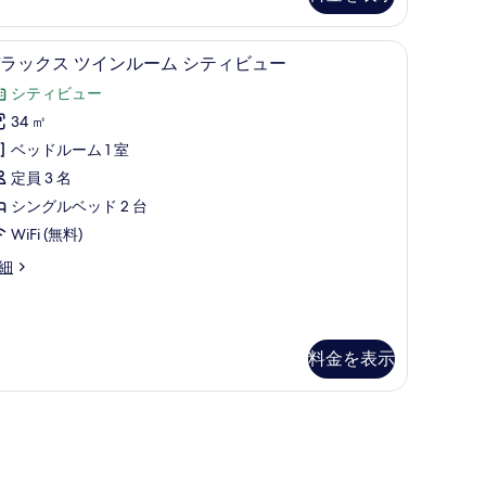
の
高級寝具、低反発ベッド、セーフティボックス (室内)、デスク
デラックス ツインルーム シティビュー | 高
デ
写
4
ラックス ツインルーム シティビュー
ラ
真
シティビュー
ッ
を
34 ㎡
ク
表
ベッドルーム 1 室
ス
示
定員 3 名
ツ
す
シングルベッド 2 台
イ
る
WiFi (無料)
ン
細
ル
ー
ム
料金を表示
シ
テ
ィ
ビ
ュ