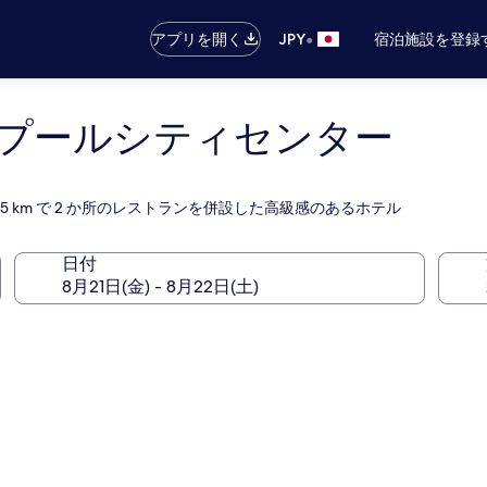
•
アプリを開く
JPY
宿泊施設を登録
プールシティセンター
5 km で 2 か所のレストランを併設した高級感のあるホテル
日付