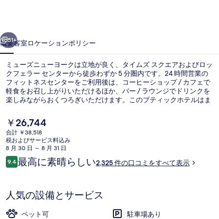
ュ
ー
前へ
次へ
ヨ
51+
概要
客室
ロケーション
ポリシー
ー
ミューズニューヨークは立地が良く、タイムズ スクエアおよびロッ
ク
クフェラー センターから徒歩わずか 5 分圏内です。24 時間営業の
フィットネスセンターをご利用後は、コーヒーショップ / カフェで
の
軽食をお召し上がりいただけるほか、バー / ラウンジでドリンクを
写
楽しみながらおくつろぎいただけます。このブティックホテルはま
た、ブライアント パークおよびラジオ シティ ミュージック ホール
真
から徒歩 10 分圏内に位置しています。寝心地の良いベッドや親切
現
￥26,744
なスタッフが旅行者の高い評価を得ています。周辺ではさまざまな
在
ギ
合計 ￥38,518
公共交通機関を利用できます。地下鉄 47 - 50 ストリート - ロック
の
税およびサービス料込み
フェラー センター駅までは 3 分、地下鉄 49th ストリート駅までは
外観
ャ
料
8 月 30 日 ～ 8 月 31 日
4 分です。
金
口
最高に素晴らしい
ラ
9.4
2,325 件の口コミをすべて表示
は
10段階中9.4
コ
￥26,744
リ
ミ
で
す
ー
人気の設備とサービス
ペット可
駐車場あり