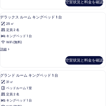
空室状況と料金を確認
ト
ッ
キ
ド
ン
デラックス ルーム キングベッド 1 
デ
4
グ
デラックス ルーム キングベッド 1 台
1
ラ
ベ
台
25 ㎡
ッ
ッ
バ
ド
定員 2 名
ク
1
ル
キングベッド 1 台
台
ス
コ
バ
WiFi (無料)
ル
ル
ニ
デ
詳細
コ
ー
ラ
ー
ニ
ム
ッ
ー
の
空室状況と料金を確認
ク
の
キ
す
ス
詳
ン
ル
細
べ
グランド ルーム キングベッド 1 台 
グ
3
ー
グランド ルーム キングベッド 1 台
グ
て
ラ
ム
ベ
31 ㎡
キ
の
ン
ン
ッ
ベッドルーム 1 室
写
ド
グ
ド
定員 2 名
ベ
真
ル
1
ッ
キングベッド 1 台
を
ー
ド