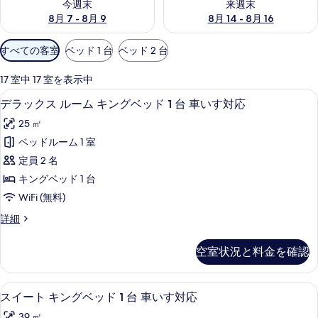
今週末
来週末
8月 7 - 8月 9
8月 14 - 8月 16
利
すべての客室
ベッド 1 台
ベッド 2 台
用
可
17 室中 17 室を表示中
能
高級寝具、セーフティボックス (室内
デ
4
デラックス ルーム キングベッド 1 台 車いす対応
な
ラ
客
25 ㎡
ッ
室
ベッドルーム 1 室
ク
の
定員 2 名
ス
絞
キングベッド 1 台
り
ル
WiFi (無料)
込
ー
み
デ
詳細
ム
ラ
条
キ
ッ
件
空室状況と料金を確認
ク
ン
ス
グ
ル
高級寝具、セーフティボックス (室内
ス
1
ー
スイート キングベッド 1 台 車いす対応
ベ
イ
ム
39 ㎡