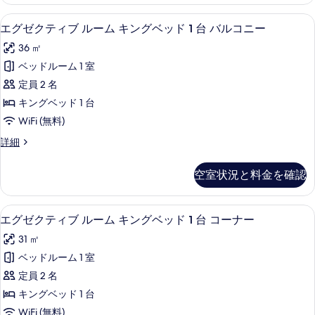
べ
テ
示
キ
ィ
て
高級寝具、セーフティボックス (室内
エ
2
ブ
エグゼクティブ ルーム キングベッド 1 台 バルコニー
す
ン
の
グ
ル
る
グ
36 ㎡
ー
写
ゼ
ム
ベ
ベッドルーム 1 室
真
ク
キ
ッ
定員 2 名
ン
を
テ
グ
ド
キングベッド 1 台
表
ィ
ベ
1
WiFi (無料)
ッ
示
ブ
台
ド
エ
詳細
す
ル
1
グ
の
る
台
ー
ゼ
す
空室状況と料金を確認
の
ク
ム
詳
べ
テ
キ
細
ィ
て
高級寝具、セーフティボックス (室内
エ
1
ブ
エグゼクティブ ルーム キングベッド 1 台 コーナー
ン
の
グ
ル
グ
31 ㎡
ー
写
ゼ
ム
ベ
ベッドルーム 1 室
真
ク
キ
ッ
定員 2 名
ン
を
テ
グ
ド
キングベッド 1 台
表
ィ
ベ
1
WiFi (無料)