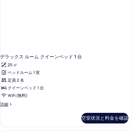
表
ク
ン
イ
示
ー
ベ
す
ン
ッ
ベ
る
ド
ッ
ド
2
2
台
台
車
車
い
デラックス ルーム クイーンベッド 1 台
い
す
25 ㎡
す
対
応
ベッドルーム 1 室
対
の
定員 2 名
応
詳
細
クイーンベッド 1 台
の
WiFi (無料)
す
デ
詳細
べ
ラ
て
ッ
空室状況と料金を確認
の
ク
ス
写
ル