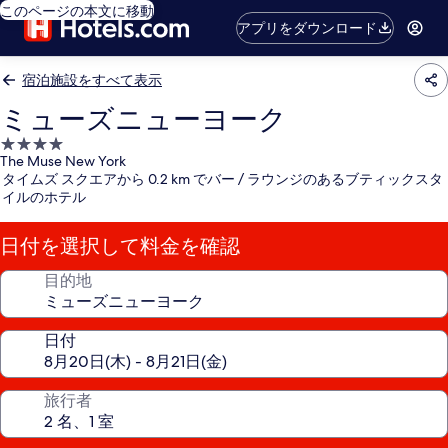
このページの本文に移動
アプリをダウンロード
宿泊施設をすべて表示
ミューズニューヨーク
4.0
The Muse New York
つ
タイムズ スクエアから 0.2 km でバー / ラウンジのあるブティックスタ
星
イルのホテル
宿
泊
日付を選択して料金を確認
施
設
目的地
日付
旅行者