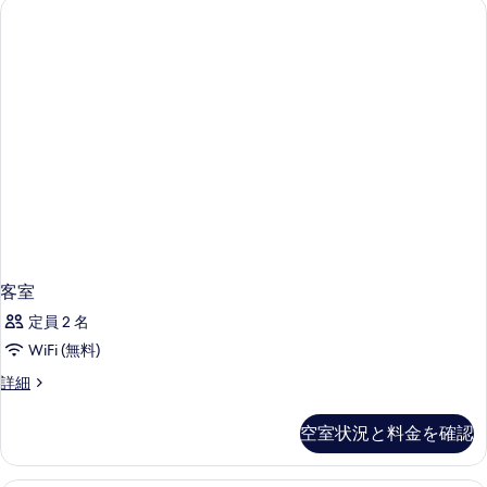
真
ー
ム
を
ク
表
イ
ー
示
ン
す
ベ
ッ
る
ド
1
台
の
詳
細
客室
定員 2 名
WiFi (無料)
客
詳細
室
の
空室状況と料金を確認
詳
細