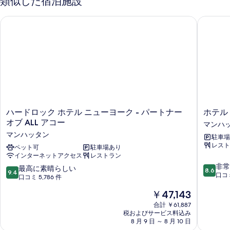
類似した宿泊施設
ハードロック ホテル ニューヨーク - パートナー オブ ALL アコ
ホテル 
ハ
ホ
ハードロック ホテル ニューヨーク - パートナー
ホテル
ー
テ
オブ ALL アコー
マンハ
ド
ル
マンハッタン
駐車場
ロ
エ
レスト
ッ
ペット可
駐車場あり
デ
インターネットアクセス
レストラン
ク
ソ
10
ホ
ン
非常
10
最高に素晴らしい
8.6
9.4
段
テ
タ
口コミ
段
口コミ 5,786 件
階
ル
イ
階
現
￥47,143
中
ニ
ム
中
在
8.6、
ュ
ズ
9.4、
合計 ￥61,887
の
非
ー
ス
税およびサービス料込み
最
料
常
ヨ
8 月 9 日 ～ 8 月 10 日
ク
高
金