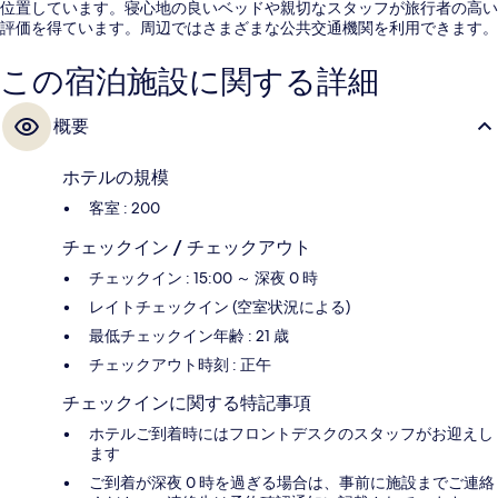
位置しています。寝心地の良いベッドや親切なスタッフが旅行者の高い
評価を得ています。周辺ではさまざまな公共交通機関を利用できます。
地下鉄 47 - 50 ストリート - ロックフェラー センター駅までは 3 分、地
下鉄 49th ストリート駅までは 4 分です。
この宿泊施設に関する詳細
概要
ホテルの規模
客室 : 200
チェックイン / チェックアウト
チェックイン : 15:00 ～ 深夜 0 時
レイトチェックイン (空室状況による)
最低チェックイン年齢 : 21 歳
チェックアウト時刻 : 正午
チェックインに関する特記事項
ホテルご到着時にはフロントデスクのスタッフがお迎えし
ます
ご到着が深夜 0 時を過ぎる場合は、事前に施設までご連絡