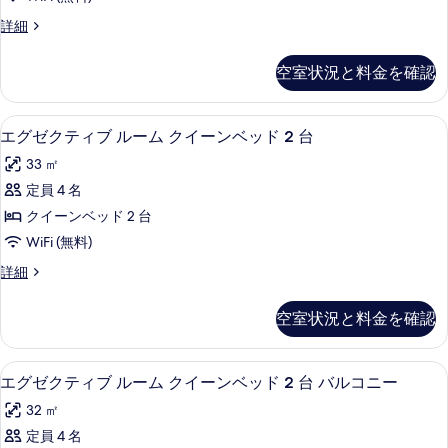
ッ
示
ブ
台
ド
エ
詳細
す
ル
1
グ
バ
る
台
ー
ゼ
ル
空室状況と料金を確認
バ
ク
ム
ル
コ
テ
キ
コ
ィ
ニ
エグゼクティブ ルーム クイーンベッド
エ
ニ
2
ブ
エグゼクティブ ルーム クイーンベッド 2 台
ン
ー
ー
グ
ル
グ
33 ㎡
の
ー
の
ゼ
詳
ム
ベ
定員 4 名
す
ク
細
キ
ッ
クイーンベッド 2 台
ン
べ
テ
グ
ド
WiFi (無料)
て
ィ
ベ
1
エ
詳細
ッ
の
ブ
グ
台
ド
写
ル
ゼ
1
コ
空室状況と料金を確認
ク
真
台
ー
ー
テ
コ
を
ム
ィ
ー
ナ
高級寝具、セーフティボックス (室内
エ
1
ブ
エグゼクティブ ルーム クイーンベッド 2 台 バルコニー
表
ク
ナ
ー
グ
ル
ー
示
イ
32 ㎡
ー
の
の
ゼ
ム
す
ー
定員 4 名
詳