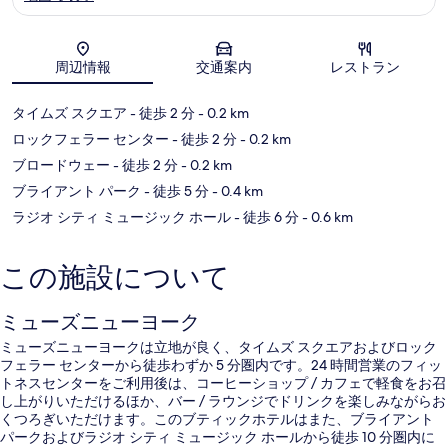
地図
周辺情報
交通案内
レストラン
タイムズ スクエア
- 徒歩 2 分
- 0.2 km
ロックフェラー センター
- 徒歩 2 分
- 0.2 km
ブロードウェー
- 徒歩 2 分
- 0.2 km
ブライアント パーク
- 徒歩 5 分
- 0.4 km
ラジオ シティ ミュージック ホール
- 徒歩 6 分
- 0.6 km
この施設について
ミューズニューヨーク
ミューズニューヨークは立地が良く、タイムズ スクエアおよびロック
フェラー センターから徒歩わずか 5 分圏内です。24 時間営業のフィッ
トネスセンターをご利用後は、コーヒーショップ / カフェで軽食をお召
し上がりいただけるほか、バー / ラウンジでドリンクを楽しみながらお
くつろぎいただけます。このブティックホテルはまた、ブライアント
パークおよびラジオ シティ ミュージック ホールから徒歩 10 分圏内に