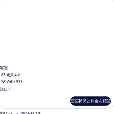
客室
定員 4 名
WiFi (無料)
客
詳細
室
の
空室状況と料金を確認
詳
細