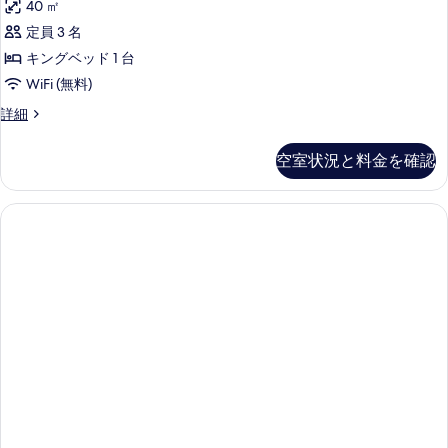
す
る
40 ㎡
ー
コ
ニ
ー
べ
(Muse)
定員 3 名
ー
ニ
ト
の
の
て
キングベッド 1 台
詳
ー
(Muse)
詳
の
細
WiFi (無料)
細
の
の
写
ス
詳細
す
す
イ
真
べ
べ
ー
を
空室状況と料金を確認
ト
て
て
表
(Muse)
の
の
の
示
詳
写
写
す
細
真
真
る
を
を
表
表
示
示
す
す
る
る