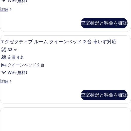
台
WiFi (無料)
1
表
ム
の
台
グ
詳細
示
キ
の
ラ
す
す
詳
ン
ン
べ
空室状況と料金を確認
細
ド
る
グ
て
ル
ベ
ー
の
デザイナーバスアメニティ、ヘアドラ
エ
1
ム
エグゼクティブ ルーム クイーンベッド 2 台 車いす対応
ッ
写
グ
キ
ド
33 ㎡
ン
真
ゼ
グ
1
定員 4 名
を
ク
ベ
台
クイーンベッド 2 台
ッ
表
テ
の
ド
WiFi (無料)
示
ィ
1
す
エ
詳細
台
す
ブ
グ
べ
の
る
ル
ゼ
詳
て
空室状況と料金を確認
ク
細
ー
の
テ
ム
ィ
写
ブ
ク
真
ル
イ
ー
を
ム
ー