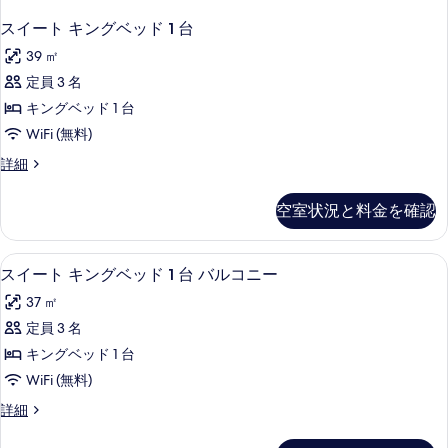
スイート キングベッド 1 台
39 ㎡
定員 3 名
キングベッド 1 台
WiFi (無料)
ス
詳細
イ
ー
空室状況と料金を確認
ト
キ
ン
バルコニーからの眺望
ス
3
グ
スイート キングベッド 1 台 バルコニー
イ
ベ
37 ㎡
ッ
ー
ド
定員 3 名
ト
1
キングベッド 1 台
台
キ
の
WiFi (無料)
ン
詳
ス
詳細
細
グ
イ
ベ
ー