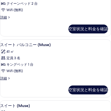
す
ク
ク
細
る
ン
クイーンベッド 2 台
イ
べ
テ
ー
ベ
WiFi (無料)
て
ィ
ン
ッ
エ
詳細
ベ
の
ブ
グ
ド
ッ
写
ル
ゼ
ド
空室状況と料金を確認
2
ク
真
2
ー
台
テ
台
を
ム
ィ
の
の
高級寝具、セーフティボックス (室内
ス
3
ブ
スイート バルコニー (Muse)
表
ク
詳
す
イ
ル
細
示
イ
41 ㎡
ー
べ
ー
ム
す
ー
定員 3 名
て
ト
ク
る
ン
キングベッド 1 台
イ
の
バ
ー
ベ
WiFi (無料)
写
ル
ン
ッ
ス
詳細
ベ
真
コ
イ
ド
ッ
を
ニ
ー
ド
空室状況と料金を確認
2
ト
表
2
ー
台
バ
台
示
(Muse)
ル
バ
バ
高級寝具、セーフティボックス (室内
ス
2
コ
の
スイート (Muse)
す
ル
ル
イ
ニ
コ