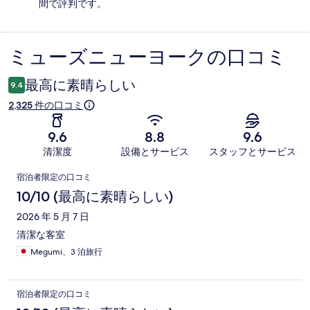
間で評判です。
ミューズニューヨークの口コミ
口
コ
最高に素晴らしい
9.4
ミ
2,325 件の口コミ
9.6
8.8
9.6
清潔度
設備とサービス
スタッフとサービス
口
宿泊者限定の口コミ
コ
10/10 (最高に素晴らしい)
ミ
2026 年 5 月 7 日
清潔な客室
Megumi、3 泊旅行
宿泊者限定の口コミ