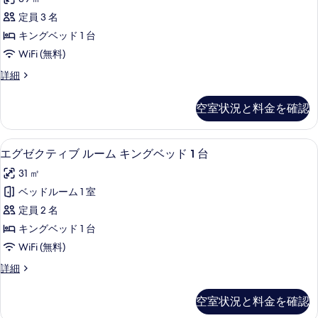
ッ
キ
ー
ン
ド
定員 3 名
ト
グ
1
キングベッド 1 台
ベ
キ
台
ッ
WiFi (無料)
ン
ド
車
ス
詳細
1
グ
イ
い
台
ベ
ー
車
す
空室状況と料金を確認
ト
い
ッ
対
キ
す
ド
ン
対
応
高級寝具、セーフティボックス (室内
エ
3
グ
エグゼクティブ ルーム キングベッド 1 台
1
応
の
グ
ベ
の
台
31 ㎡
ッ
す
詳
ゼ
車
ド
ベッドルーム 1 室
細
べ
ク
1
い
定員 2 名
台
て
テ
す
車
キングベッド 1 台
の
ィ
い
対
WiFi (無料)
す
写
ブ
応
対
エ
詳細
真
ル
応
グ
の
を
の
ー
ゼ
す
空室状況と料金を確認
詳
ク
表
ム
細