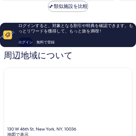
に
ー
エ
に
は
良
ク
類似施設を比較
ア
素
￥47,143
い、
-
マ
晴
口
パ
ン
ら
コ
ー
ハ
し
ログインすると、対象となる割引や特典を確認できます。も
ミ
ト
ッ
い、
っとリワードを獲得して、もっと旅を満喫 !
5,983
ナ
タ
口
件
ー
ン
コ
ログイン
無料で登録
件
オ
ミ
の
ブ
5,786
周辺地域について
口
ALL
件
コ
ア
件
ミ
コ
の
ー
口
マ
コ
ン
ミ
ハ
ッ
タ
ン
130 W 46th St, New York, NY, 10036
地図で表示