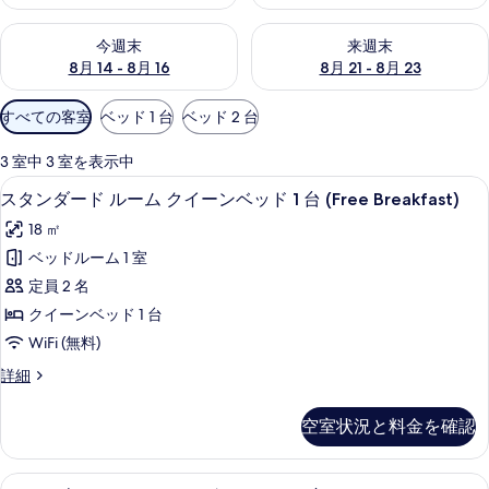
今週末 8月 14 - 8月 16 の空室状況をチェック
来週末 8月 21 - 8月 23 の
今週末
来週末
8月 14 - 8月 16
8月 21 - 8月 23
利
すべての客室
ベッド 1 台
ベッド 2 台
用
可
3 室中 3 室を表示中
能
セーフティボックス (室内)、ノート
ス
10
スタンダード ルーム クイーンベッド 1 台 (Free Breakfast)
な
タ
客
18 ㎡
ン
室
ベッドルーム 1 室
ダ
の
定員 2 名
ー
絞
クイーンベッド 1 台
り
ド
WiFi (無料)
込
ル
み
ス
詳細
ー
タ
条
ム
ン
件
空室状況と料金を確認
ダ
ク
ー
イ
ド
スタンダード ルーム シングルベッド 2 台
ス