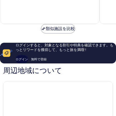
ー
パ
階
階
ト
ー
中
中
ホ
ト
8.6、
7.8、
テ
オ
非
良
ル
テ
常
い、
バ
ル
に
口
サ
類似施設を比較
バ
良
コ
ン
サ
い、
ミ
ダ
ン
口
1,763
ル
ド
コ
件
ログインすると、対象となる割引や特典を確認できます。も
カ
ゥ
ミ
件
っとリワードを獲得して、もっと旅を満喫 !
シ
ア
908
の
ョ
ル
件
口
ログイン
無料で登録
ン
カ
件
コ
La
シ
の
ミ
周辺地域について
Teste-
ョ
口
de-
ン
コ
Buch
-
ミ
デ
ュ
ー
ン
デ
ュ
ピ