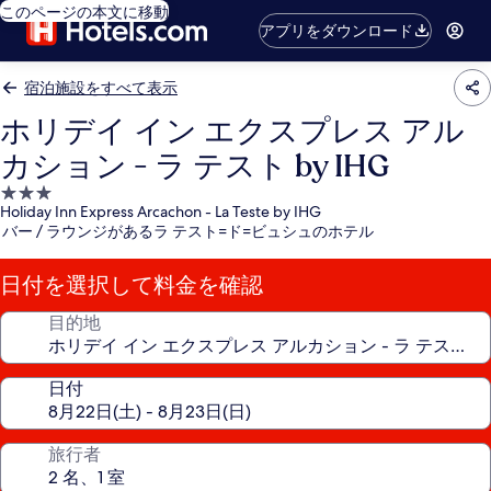
このページの本文に移動
アプリをダウンロード
宿泊施設をすべて表示
ホリデイ イン エクスプレス アル
カション - ラ テスト by IHG
3.0
Holiday Inn Express Arcachon - La Teste by IHG
つ
バー / ラウンジがあるラ テスト=ド=ビュシュのホテル
星
宿
日付を選択して料金を確認
泊
施
目的地
設
日付
旅行者