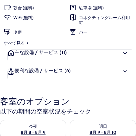
お
高
評
ラ
客
朝食 (無料)
駐車場 (無料)
価
様
テ
WiFi (無料)
コネクティングルーム利用
に
可
ス
好
冷房
バー
評
ト
件
すべて見る
by
の
主な設備 / サービス
(11)
IHG
口
コ
の
ミ
便利な設備 / サービス
(6)
写
真
ギ
客室のオプション
ャ
以下の期間の空室状況をチェック
ラ
リ
今夜 8月 8 - 8月 9 の空室状況をチェック
明日 8月 9 - 8月 10 の空室
今夜
明日
ー
8月 8 - 8月 9
8月 9 - 8月 10