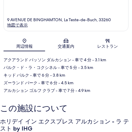
ラ
La
Teste-
de-
9 AVENUE DE BINGHAMTON, La Teste-de-Buch, 33260
Buch
地図で表示
地図
周辺情報
交通案内
レストラン
アクアランド バッソン ダルカション
- 車で 4 分
- 3.1 km
パルク・ド・ラ・コクシネル
- 車で 5 分
- 3.5 km
キッド パルク
- 車で 6 分
- 3.8 km
ズーランド パーク
- 車で 6 分
- 4.5 km
アルカション ゴルフ クラブ
- 車で 7 分
- 4.9 km
この施設について
ホリデイ イン エクスプレス アルカション - ラ テ
スト by IHG