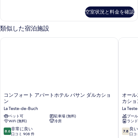
ー
2
タ
(Free
示
台
ム
ン
Breakfast)
空室状況と料金を確認
(Free
す
ダ
(Free
の
Breakfast)
ー
る
Breakfast)
の
ド
す
類似した宿泊施設
詳
の
ル
べ
細
ー
す
コンフォート アパートホテル バサン ダルカション
オールス
て
ム
べ
(Free
の
Breakfast)
て
写
の
の
詳
真
細
写
を
真
表
を
示
コ
オ
表
コンフォート アパートホテル バサン ダルカショ
オール
す
ン
ー
ン
カション
示
フ
ル
る
La Teste-de-Buch
La Test
す
ォ
ス
ー
ペット可
駐車場 (無料)
イ
プール
る
WiFi (無料)
冷房
ランド
ト
ー
ア
ツ
10
10
非常に良い
良い
8.6
7.8
パ
ア
段
段
口コミ 908 件
口コミ