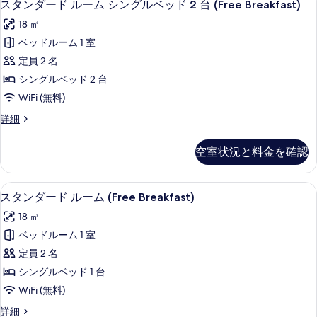
7
ル
スタンダード ルーム シングルベッド 2 台 (Free Breakfast)
ー
タ
ー
ン
18 ㎡
ム
ン
ク
ベ
ベッドルーム 1 室
ダ
イ
ッ
定員 2 名
ー
ー
ン
ド
シングルベッド 2 台
ド
ベ
1
WiFi (無料)
ッ
ル
台
ド
ス
詳細
ー
1
タ
(Free
台
ム
ン
Breakfast)
空室状況と料金を確認
(Free
ダ
シ
の
Breakfast)
ー
ン
の
ド
す
セーフティボックス (室内)、ノート
ス
詳
11
ル
スタンダード ルーム (Free Breakfast)
グ
べ
細
タ
ー
ル
18 ㎡
て
ム
ン
シ
ベ
ベッドルーム 1 室
の
ダ
ン
ッ
定員 2 名
写
グ
ー
ル
ド
シングルベッド 1 台
真
ド
ベ
2
WiFi (無料)
を
ッ
ル
台
ド
ス
詳細
表