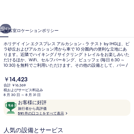
ン
エ
前へ
次へ
ク
41+
概要
客室
ロケーション
ポリシー
ス
ホリデイ イン エクスプレス アルカション - ラ テスト by IHGは、ピ
プ
ラ砂丘およびアルカション湾から車で 10 分圏内の便利な立地にあ
ります。近隣でハイキング / サイクリング トレイルをお楽しみいた
レ
だけるほか、WiFi、セルフパーキング、ビュッフェ (毎日 6:30 ～
ス
10:30) を無料でご利用いただけます。その他の設備として、バー /
ラウンジ、スナックバー / デリ、およびテラスがあります。旅行者
ア
は親切なスタッフを高く評価しています。
現
￥14,423
在
ル
合計 ￥16,369
の
税およびサービス料込み
外観
カ
料
8 月 30 日 ～ 8 月 31 日
金
口
10
お客様に好評
シ
は
コ
旅
段
旅行者から高評価
￥14,423
ョ
行
591 件の口コミをすべて表示
ミ
階
で
者
す
中
ン
か
9.6、
人気の設備とサービス
ら
-