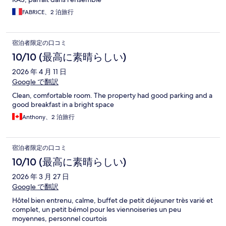
FABRICE、2 泊旅行
宿泊者限定の口コミ
10/10 (最高に素晴らしい)
2026 年 4 月 11 日
Google で翻訳
Clean, comfortable room. The property had good parking and a
good breakfast in a bright space
Anthony、2 泊旅行
宿泊者限定の口コミ
10/10 (最高に素晴らしい)
2026 年 3 月 27 日
Google で翻訳
Hôtel bien entrenu, calme, buffet de petit déjeuner très varié et
complet, un petit bémol pour les viennoiseries un peu
moyennes, personnel courtois