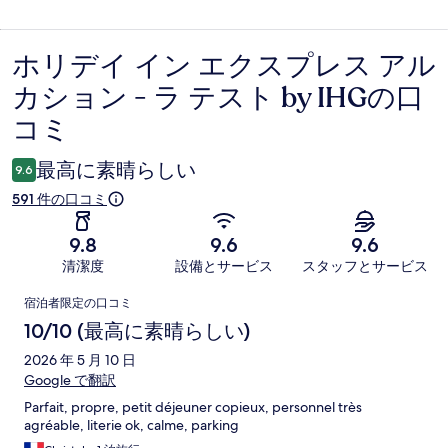
ホリデイ イン エクスプレス アル
口
カション - ラ テスト by IHGの口
コ
コミ
ミ
最高に素晴らしい
9.6
591 件の口コミ
9.8
9.6
9.6
清潔度
設備とサービス
スタッフとサービス
口
宿泊者限定の口コミ
コ
10/10 (最高に素晴らしい)
ミ
2026 年 5 月 10 日
Google で翻訳
Parfait, propre, petit déjeuner copieux, personnel très
agréable, literie ok, calme, parking