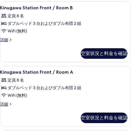
Kinugawa
2 室のベッドルーム、デスク、防音設備、W
29
Kinugawa Station Front / Room B
Station
定員 8 名
Front
ダブルベッド 3 台およびダブル布団 2 組
/
Room
WiFi (無料)
B
Kinugawa
詳細
の
Station
Front
す
空室状況と料金を確認
/
べ
Room
B
て
Kinugawa
2 室のベッドルーム、デスク、防音設備、W
30
の
Kinugawa Station Front / Room A
の
Station
詳
定員 8 名
細
Front
写
ダブルベッド 3 台およびダブル布団 2 組
/
真
Room
WiFi (無料)
を
A
Kinugawa
詳細
表
の
Station
示
Front
す
空室状況と料金を確認
/
す
べ
Room
る
A