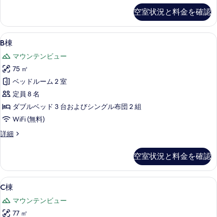
を
の
空室状況と料金を確認
詳
表
細
示
B
B棟 | リビングルーム | 薄型テレビ
46
す
B棟
棟
る
マウンテンビュー
の
75 ㎡
す
ベッドルーム 2 室
べ
定員 8 名
て
ダブルベッド 3 台およびシングル布団 2 組
の
WiFi (無料)
写
B
詳細
真
棟
を
の
空室状況と料金を確認
詳
表
細
示
C
C棟 | リビングルーム | 薄型テレビ
50
す
C棟
棟
る
マウンテンビュー
の
77 ㎡