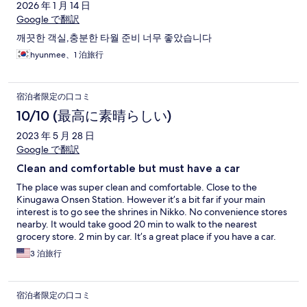
2026 年 1 月 14 日
Google で翻訳
깨끗한 객실,충분한 타월 준비 너무 좋았습니다
hyunmee、1 泊旅行
宿泊者限定の口コミ
10/10 (最高に素晴らしい)
2023 年 5 月 28 日
Google で翻訳
Clean and comfortable but must have a car
The place was super clean and comfortable. Close to the
Kinugawa Onsen Station. However it’s a bit far if your main
interest is to go see the shrines in Nikko. No convenience stores
nearby. It would take good 20 min to walk to the nearest
grocery store. 2 min by car. It’s a great place if you have a car.
3 泊旅行
宿泊者限定の口コミ