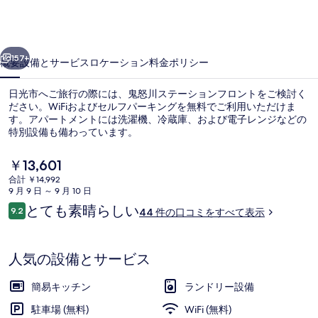
ー
シ
前へ
次へ
ョ
157+
概要
設備とサービス
ロケーション
料金
ポリシー
ン
日光市へご旅行の際には、鬼怒川ステーションフロントをご検討く
フ
ださい。WiFiおよびセルフパーキングを無料でご利用いただけま
す。アパートメントには洗濯機、冷蔵庫、および電子レンジなどの
ロ
特別設備も備わっています。
ン
現
￥13,601
ト
在
合計 ￥14,992
の
の
9 月 9 日 ～ 9 月 10 日
料
口
とても素晴らしい
9.2
A棟 | 2 室のベッドルーム、デスク、防音
写
44 件の口コミをすべて表示
金
10段階中9.2
コ
は
真
ミ
￥13,601
で
人気の設備とサービス
ギ
す
ャ
簡易キッチン
ランドリー設備
ラ
駐車場 (無料)
WiFi (無料)