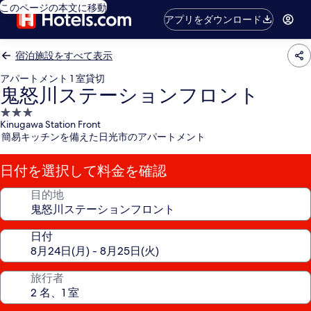
このページの本文に移動
アプリをダウンロード
宿泊施設をすべて表示
アパートメント 1 室貸切
鬼怒川ステーションフロント
3.0
Kinugawa Station Front
つ
簡易キッチンを備えた日光市のアパートメント
星
宿
日付を選択して料金を確認
泊
施
目的地
設
日付
旅行者