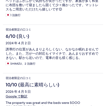
ベッドはふかふかで気持ちが良かったですが、家族が多く和室
に布団を敷いて寝ましたら固くて少々痛かったです。マットレ
スもご用意いただけたら嬉しいです😌
1 泊旅行
宿泊者限定の口コミ
6/10 (良い)
2024 年 4 月 2 日
誘導灯の位置があんまりよろしくない、なかなか眠れませんで
した。また、万が一の対応もイマイチで、あんまりおすすめで
きない。駅から近いので、電車の音も煩く感じる。
SHIMIZU、2 泊旅行
宿泊者限定の口コミ
10/10 (最高に素晴らしい)
2026 年 4 月 5 日
Google で翻訳
The property was great and the beds were SOOO