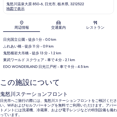
鬼怒川温泉大原 850-6, 日光市, 栃木県, 3212522
地図で表示
地図
周辺情報
交通案内
レストラン
日光国立公園
- 徒歩 1 分
- 0.0 km
ふれあい橋
- 徒歩 11 分
- 0.9 km
鬼怒楯岩大吊橋
- 徒歩 13 分
- 1.2 km
東武ワールド スクウェア
- 車で 4 分
- 2.1 km
EDO WONDERLAND 日光江戸村
- 車で 9 分
- 4.5 km
この施設について
鬼怒川ステーションフロント
日光市へご旅行の際には、鬼怒川ステーションフロントをご検討くださ
い。WiFiおよびセルフパーキングを無料でご利用いただけます。アパー
トメントには洗濯機、冷蔵庫、および電子レンジなどの特別設備も備わ
っています。