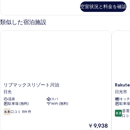
を
の
空室状況と料金を確認
詳
表
細
示
類似した宿泊施設
す
る
リブマックスリゾート川治
Rakute
リ
Rakuten
リブマックスリゾート川治
Rakut
ブ
STAY
日光
日光市
マ
MOTEL
温泉
スパ
キッチ
ッ
日
駐車場 (無料)
WiFi (無料)
駐車場 
ク
光
ス
鬼
10
10
非常
6.8
口コミ 159 件
8.8
リ
怒
段
段
口コミ
ゾ
川
階
階
現
￥9,938
ー
日
中
中
在