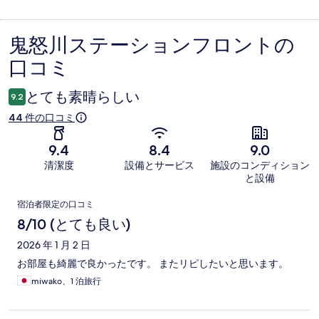
鬼怒川ステーションフロントの
口
口コミ
コ
ミ
とても素晴らしい
9.2
44 件の口コミ
9.4
8.4
9.0
清潔度
設備とサービス
施設のコンディション
と設備
口
宿泊者限定の口コミ
コ
8/10 (とても良い)
ミ
2026 年 1 月 2 日
お部屋も綺麗で良かったです。 またリピしたいと思います。
miwako、1 泊旅行