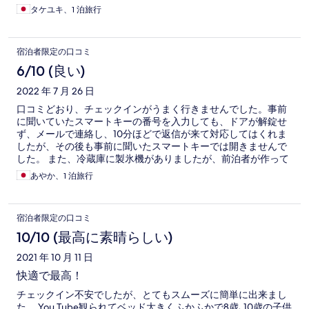
タケユキ、1 泊旅行
宿泊者限定の口コミ
6/10 (良い)
2022 年 7 月 26 日
口コミどおり、チェックインがうまく行きませんでした。事前
に聞いていたスマートキーの番号を入力しても、ドアが解錠せ
ず、メールで連絡し、10分ほどで返信が来て対応してはくれま
したが、その後も事前に聞いたスマートキーでは開きませんで
した。 また、冷蔵庫に製氷機がありましたが、前泊者が作って
忘れて行ったと思われる氷が残っていました。 掃除機もあって
あやか、1 泊旅行
助かりましたが、ゴミがそのままになっていて、こちらも前泊
者が使って以降そのままなのかなと思いました。 設備的には十
分だったので、そのような面が非常に残念です。
宿泊者限定の口コミ
10/10 (最高に素晴らしい)
2021 年 10 月 11 日
快適で最高！
チェックイン不安でしたが、とてもスムーズに簡単に出来まし
た。 You Tube観られてベッド大きくふかふかで8歳､10歳の子供