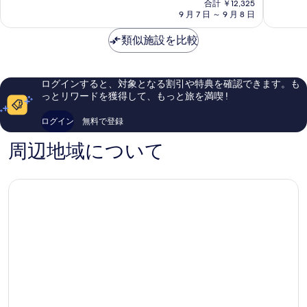
ト
光
6.8、
8.8、
合計 ￥12,325
の
川
9 月 7 日 ～ 9 月 8 日
市
口
非
料
治
コ
常
金
日
類似施設を比較
ミ
に
は
光
159
良
￥9,938
件
い、
件
口
ログインすると、対象となる割引や特典を確認できます。も
の
コ
っとリワードを獲得して、もっと旅を満喫 !
口
ミ
コ
185
ログイン
無料で登録
ミ
件
件
周辺地域について
の
口
コ
ミ