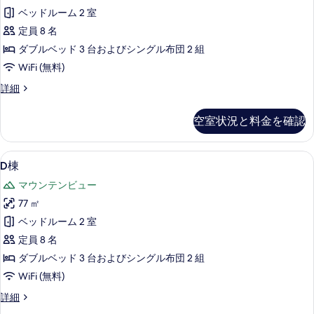
す
ベッドルーム 2 室
べ
定員 8 名
て
ダブルベッド 3 台およびシングル布団 2 組
の
WiFi (無料)
写
C
詳細
真
棟
を
の
空室状況と料金を確認
詳
表
細
示
D
薄型テレビ
50
す
D棟
棟
る
マウンテンビュー
の
77 ㎡
す
ベッドルーム 2 室
べ
定員 8 名
て
ダブルベッド 3 台およびシングル布団 2 組
の
WiFi (無料)
写
D
詳細
真
棟