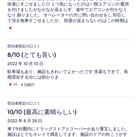
快適にすごせました◎ １つ気になったのは一階エアコンの 暖房
を付けましたがなかなか温まらず、途中でエアコンが付かなく
なり 困りました。 オペレーターの方に問い合わせをし 対応し
て頂き無事すごせましたが、 部屋が温まらないのはこの時期は
とても大変ですので対応の方よろ しくお願いします。 機会があ
りましたらまた利用いたし ます！
宿泊者限定の口コミ
8/10 (とても良い)
2022 年 10 月 10 日
駐車場もあり、施設もきれいでよかったです 洗濯もできて、長
期滞在する分には助かりま
??、4 泊旅行
宿泊者限定の口コミ
10/10 (最高に素晴らしい)
2022 年 8 月 28 日
車で5分圏内にドラッグストアとスーパーがあり重宝しました。
施設はとてもキレイで満足してます。施設のドアの向こうがす