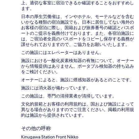
上、適切な客室に宿泊できるか確認することをおすすめし
ます。
日本の厚生労働省は、インやホテル、モーテルなどを含む
いかなる種類の宿泊施設でも、日本に​居住してない海外の
お客様の宿泊に際し、国籍および旅券番号の確認とパスポ
ートのご提示を義務付け​ております。また、各宿泊施設に
は、ご宿泊者全員のパスポートをコピーし保存する義務が
課せられておりますの​で、ご協力をお願いいたします。
この施設にはエレベーターはありません。
施設における一酸化炭素検知器の有無について、オーナー
から情報提供はありません。ポータブル検知器の持ち込み
をご検討ください。
オーナーによると、施設に煙感知器があるとのことです。
施設には消火器が備わっています。
この施設は、専門の清掃業者が清掃しています。
文化的規範とお客様の利用規約は、国および施設によって
異なる場合がありますのでご注意ください。掲載の利用規
約は施設から提供されています。
その他の呼称
Kinugawa Station Front Nikko