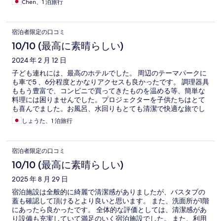
Chen、1 泊旅行
宿泊者限定の口コミ
10/10 (最高に素晴らしい)
2024 年 2 月 12 日
子ども連れには、最高のホテルでした。 周辺のテーマパークに
も車で5 、6分程度とかなりアクセスも良かったです。 調理器具
ももう豊富で、コンビニで買ってきたものを温める等、簡単な
料理には困りませんでした。プロジェクターを子供たちはとて
も喜んでました。お風呂、水回りもとても清潔で快適な旅でし
た。 また、ぜひ泊まりたいです。 キッチンペーパーはあったん
しょうた、1 泊旅行
ですが、少なかったので予備も置いておいていただけると助か
りました。
宿泊者限定の口コミ
10/10 (最高に素晴らしい)
2025 年 8 月 29 日
宿泊施設は全般的に綺麗で清潔感がありましたが、バスタブの
蓋も確認して頂けるとより良いと思います。 また、洗面所が1階
にあったら良かったです。 全体的な評価としては、清潔感があ
り設備も充実していて満足のいく宿泊施設でした。 また、利用