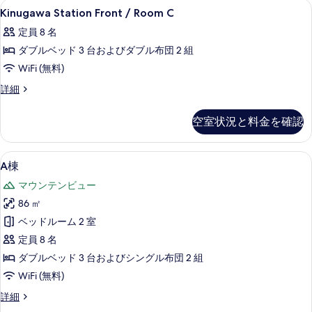
て
Kinugawa
2 室のベッドルーム、デスク、防音設備、W
30
の
Kinugawa Station Front / Room C
の
Station
詳
定員 8 名
細
Front
写
ダブルベッド 3 台およびダブル布団 2 組
/
真
Room
WiFi (無料)
を
C
Kinugawa
詳細
表
の
Station
示
Front
す
空室状況と料金を確認
/
す
べ
Room
る
C
て
A
A棟 | リビングルーム | 薄型テレビ
47
の
A棟
の
棟
詳
マウンテンビュー
細
写
の
86 ㎡
真
す
ベッドルーム 2 室
を
べ
定員 8 名
表
て
ダブルベッド 3 台およびシングル布団 2 組
示
の
WiFi (無料)
す
写
A
詳細
る
真
棟