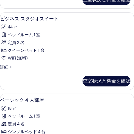
ア
イ
ス
ー
タ
ビジネス スタジオスイート | セーフティ
ビ
29
ジ
ビジネス スタジオスイート
ト
ジ
オ
の
44 ㎡
ス
ネ
イ
す
ベッドルーム 1 室
ス
ー
べ
定員 2 名
ト
ス
の
て
クイーンベッド 1 台
タ
詳
の
WiFi (無料)
細
ジ
写
ビ
詳細
オ
ジ
真
ス
ネ
空室状況と料金を確認
を
ス
イ
ス
表
ー
タ
ベーシック 4 人部屋 | セーフティボック
ベ
示
5
ジ
ベーシック 4 人部屋
ト
ー
オ
す
の
18 ㎡
ス
シ
る
イ
す
ベッドルーム 1 室
ッ
ー
べ
定員 4 名
ト
ク
の
て
シングルベッド 4 台