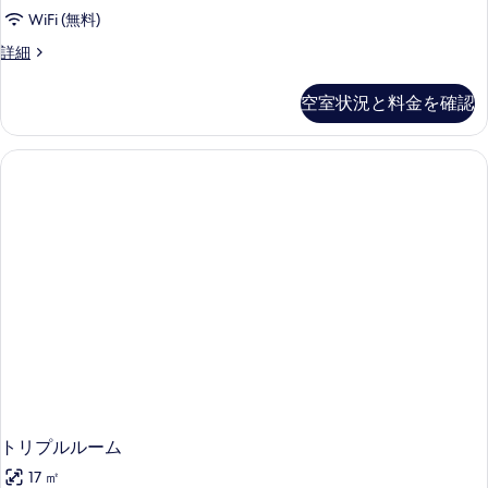
4
詳
の
WiFi (無料)
細
人
写
ベ
詳細
部
ー
真
屋
シ
空室状況と料金を確認
を
ッ
の
ク
表
す
4
示
人
べ
部
す
て
屋
る
の
の
詳
写
細
真
を
表
示
す
る
トリプルルーム
17 ㎡