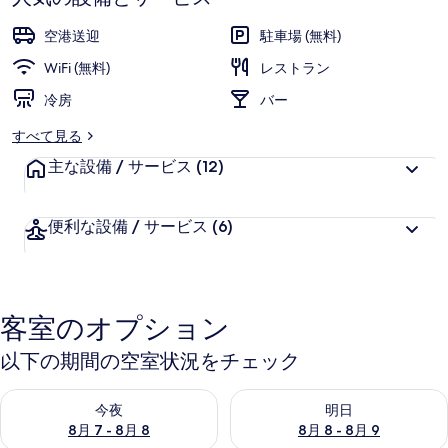
ワ
空港送迎
駐車場 (無料)
ー
WiFi (無料)
レストラン
ド・
冷房
バー
バ
すべて見る
イ・
主な設備 / サービス
(12)
コ
コ
便利な設備 / サービス
(6)
テ
ル
の
客室のオプション
写
以下の期間の空室状況をチェック
真
今夜 8月 7 - 8月 8 の空室状況をチェック
明日 8月 8 - 8月 9 の空室
ギ
今夜
明日
8月 7 - 8月 8
8月 8 - 8月 9
ャ