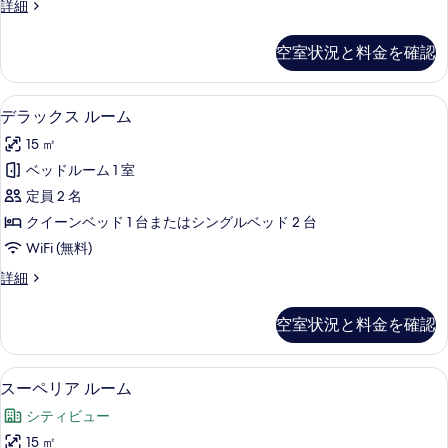
示
客
詳細
べ
室
す
て
の
空室状況と料金を確認
る
詳
の
細
写
デラックス ルーム | セーフティボックス
デ
10
デラックス ルーム
真
ラ
を
15 ㎡
ッ
表
ベッドルーム 1 室
ク
示
定員 2 名
ス
す
クイーンベッド 1 台またはシングルベッド 2 台
ル
る
WiFi (無料)
ー
デ
詳細
ム
ラ
の
ッ
空室状況と料金を確認
ク
す
ス
べ
ル
スーペリア ルーム | セーフティボックス
ス
6
ー
スーペリア ルーム
て
ー
ム
の
シティビュー
の
ペ
詳
写
15 ㎡