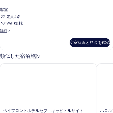
客室
定員 4 名
WiFi (無料)
客
詳細
室
の
空室状況と料金を確認
詳
細
類似した宿泊施設
ベイフロントホテルセブ - キャピトルサイト
ハロルズ
ベ
ハ
ベイフロントホテルセブ - キャピトルサイト
ハロル