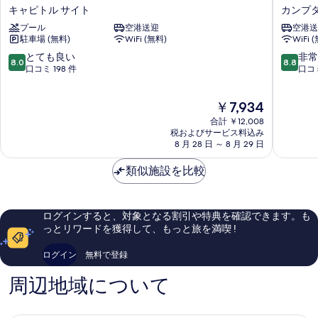
イ
ロ
キャピトル サイト
カンプ
フ
ル
プール
空港送迎
空港送
ロ
ズ
駐車場 (無料)
WiFi (無料)
WiFi 
ン
ホ
ト
テ
10
10
とても良い
非常
8.0
8.8
ホ
ル
段
段
口コミ 198 件
口コミ
テ
セ
階
階
ル
ブ
中
中
現
￥7,934
セ
カ
8.0、
8.8、
在
ブ
ン
と
非
合計 ￥12,008
の
-
プ
て
常
税およびサービス料込み
料
キ
8 月 28 日 ～ 8 月 29 日
タ
も
に
金
ャ
ウ
良
良
は
ピ
類似施設を比較
い、
い、
￥7,934
ト
口
口
ル
コ
コ
サ
ミ
ミ
ログインすると、対象となる割引や特典を確認できます。も
イ
198
1,002
っとリワードを獲得して、もっと旅を満喫 !
ト
件
件
キ
件
件
ログイン
無料で登録
ャ
の
の
ピ
口
口
周辺地域について
ト
コ
コ
ル
ミ
ミ
サ