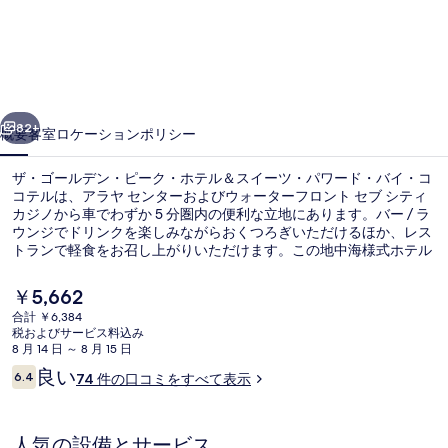
デ
ン・
ピ
前へ
次へ
ー
82+
概要
客室
ロケーション
ポリシー
ク・
ザ・ゴールデン・ピーク・ホテル＆スイーツ・パワード・バイ・コ
ホ
コテルは、アラヤ センターおよびウォーターフロント セブ シティ
カジノから車でわずか 5 分圏内の便利な立地にあります。バー / ラ
テ
ウンジでドリンクを楽しみながらおくつろぎいただけるほか、レス
ル
トランで軽食をお召し上がりいただけます。この地中海様式ホテル
はまた、SM シティ セブおよびコロン通りから車で 5 分圏内に位置
＆
しています。
現
￥5,662
在
ス
合計 ￥6,384
の
税およびサービス料込み
内装の詳細
イ
料
8 月 14 日 ～ 8 月 15 日
金
口
良い
ー
6.4
74 件の口コミをすべて表示
は
10段階中6.4
コ
￥5,662
ツ・
ミ
で
す
パ
人気の設備とサービス