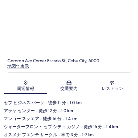
イ
ト
Gorordo Ave Corner Escario St, Cebu City, 6000
地図で表示
地図
周辺情報
交通案内
レストラン
セブ ビジネス パーク
- 徒歩 11 分
- 1.0 km
アラヤ センター
- 徒歩 12 分
- 1.0 km
マンゴー スクエア
- 徒歩 16 分
- 1.4 km
ウォーターフロント セブ シティ カジノ
- 徒歩 16 分
- 1.4 km
オスメナ フエンテ サークル
- 車で 3 分
- 1.9 km