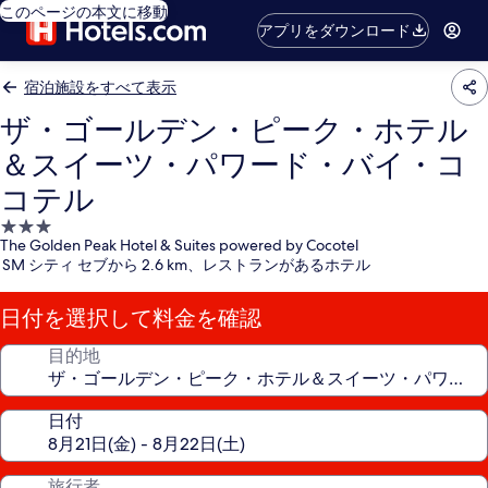
このページの本文に移動
アプリをダウンロード
宿泊施設をすべて表示
ザ・ゴールデン・ピーク・ホテル
＆スイーツ・パワード・バイ・コ
コテル
3.0
The Golden Peak Hotel & Suites powered by Cocotel
つ
SM シティ セブから 2.6 km、レストランがあるホテル
星
宿
日付を選択して料金を確認
泊
施
目的地
設
日付
旅行者