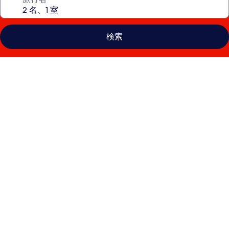
検索
ザ・
ゴ
ー
ル