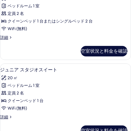
リ
細
真
ベッドルーム 1 室
ア
を
定員 2 名
ル
表
クイーンベッド 1 台またはシングルベッド 2 台
ー
示
WiFi (無料)
ム
す
ス
詳細
の
ー
る
す
ペ
空室状況と料金を確認
リ
べ
ア
て
ル
ジュニア スタジオスイート | セーフティ
ジ
9
ー
ジュニア スタジオスイート
の
ュ
ム
写
20 ㎡
の
ニ
詳
真
ベッドルーム 1 室
ア
細
を
定員 2 名
ス
表
クイーンベッド 1 台
タ
示
WiFi (無料)
ジ
す
ジ
詳細
オ
ュ
る
ス
ニ
空室状況と料金を確認