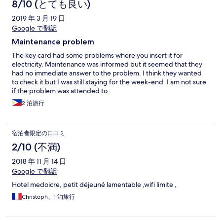
8/10 (とても良い)
2019 年 3 月 19 日
Google で翻訳
Maintenance problem
The key card had some problems where you insert it for
electricity. Maintenance was informed but it seemed that they
had no immediate answer to the problem. I think they wanted
to check it but I was still staying for the week-end. I am not sure
if the problem was attended to.
2 泊旅行
宿泊者限定の口コミ
2/10 (不満)
2018 年 11 月 14 日
Google で翻訳
Hotel medoicre, petit déjeuné lamentable ,wifi limite ,
Christoph、1 泊旅行