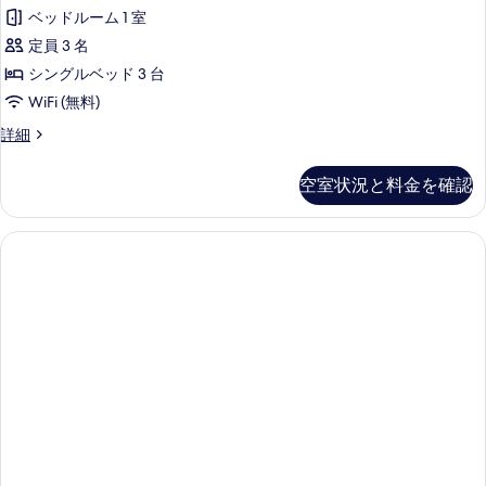
ベッドルーム 1 室
定員 3 名
シングルベッド 3 台
WiFi (無料)
ト
詳細
リ
プ
空室状況と料金を確認
ル
ル
ー
ム
の
詳
細