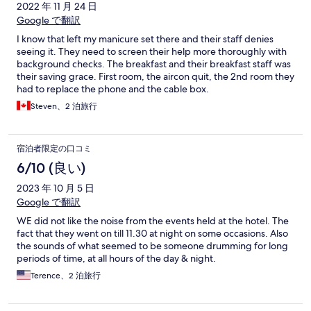
2022 年 11 月 24 日
Google で翻訳
I know that left my manicure set there and their staff denies
seeing it. They need to screen their help more thoroughly with
background checks. The breakfast and their breakfast staff was
their saving grace. First room, the aircon quit, the 2nd room they
had to replace the phone and the cable box.
Steven、2 泊旅行
宿泊者限定の口コミ
6/10 (良い)
2023 年 10 月 5 日
Google で翻訳
WE did not like the noise from the events held at the hotel. The
fact that they went on till 11.30 at night on some occasions. Also
the sounds of what seemed to be someone drumming for long
periods of time, at all hours of the day & night.
Terence、2 泊旅行