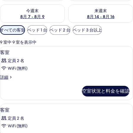
今週末 8月 7 - 8月 9 の空室状況をチェック
来週末 8月 14 - 8月 16 の
ラ
今週末
来週末
8月 7 - 8月 9
8月 14 - 8月 16
リ
ー
利
すべての客室
ベッド 1 台
ベッド 2 台
ベッド 3 台以上
用
可
9 室中 9 室を表示中
能
セーフティボックス (室内)、デスク、防音
客
4
客室
な
室
客
定員 2 名
の
室
WiFi (無料)
す
の
客
詳細
べ
絞
室
り
て
の
空室状況と料金を確認
込
詳
の
細
み
写
条
セーフティボックス (室内)、デスク、防音
客
5
客室
真
件
室
を
定員 2 名
の
表
WiFi (無料)
す