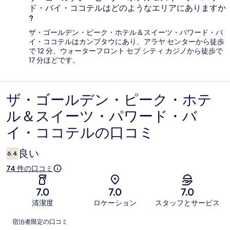
ド・バイ・ココテルはどのようなエリアにありますか
?
ザ・ゴールデン・ピーク・ホテル＆スイーツ・パワード・バ
イ・ココテルはカンプタウにあり、アラヤ センターから徒歩
で 12 分、ウォーターフロント セブ シティ カジノから徒歩で
17 分ほどです。
ザ・ゴールデン・ピーク・ホテ
口
ル＆スイーツ・パワード・バ
コ
イ・ココテルの口コミ
ミ
良い
6.4
74 件の口コミ
7.0
7.0
7.0
清潔度
ロケーション
スタッフとサービス
口
宿泊者限定の口コミ