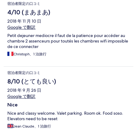
宿泊者限定の口コミ
4/10 (まあまあ)
2018 年 11 月 10 日
Google で翻訳
Petit dejeuner mediocre il faut de la patience pour accéder au
chambre 2 assenceurs pour toutés les chambres wifi impossible
de ce connecter
Christoph、1 泊旅行
宿泊者限定の口コミ
8/10 (とても良い)
2018 年 9 月 26 日
Google で翻訳
Nice
Nice and classy welcome. Valet parking. Room ok. Food soso.
Elevators need to be reset
Jean Claude、1 泊旅行