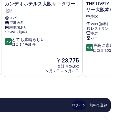
カ
THE
カンデオホテルズ大阪ザ・タワー
THE LIVELY 大阪本
ン
LIVELY
リー大阪本町)
北区
デ
大
中央区
スパ
オ
阪
空港送迎
ホ
本
WiFi (無料)
駐車場あり
レストラン
テ
町
WiFi (無料)
冷房
ル
(ザ・
バー
10
とても素晴らしい
ズ
ラ
9.2
段
口コミ 1,968 件
10
大
イ
最高に素晴らしい
9.4
階
段
阪
ブ
口コミ 1,020 件
中
階
ザ・
リ
現
￥23,775
9.2、
中
タ
ー
在
と
9.4、
ワ
合計 ￥26,152
大
の
て
9 月 7 日 ～ 9 月 8 日
8 月 
最
ー
阪
料
も
高
北
本
金
素
に
区
町)
は
晴
素
中
￥23,775
ら
晴
央
し
ら
区
い、
し
ログイン
無料で登録
口
い、
コ
口
ミ
コ
1,968
ミ
件
1,020