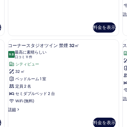
示
す
客
詳
室
る
の
示
料金を表示
詳
細
ックス (室内)、遮光カーテン、防音設備
羽毛の掛け布団、セーフティボックス 
コ
12
コーナースタジオツイン 禁煙 32㎡
ス
ー
最高に素晴らしい
9.8
10 点中 9.8
ナ
(口
口コミ 11 件
コ
ー
シティビュー
ミ
ス
32 ㎡
11
タ
ベッドルーム 1 室
件)
ジ
定員 2 名
オ
セミダブルベッド 2 台
ス
詳
ツ
WiFi (無料)
イ
5
イ
ー
コ
詳細
ト
ー
ン
ツ
ナ
示
料金を表示
禁
イ
ー