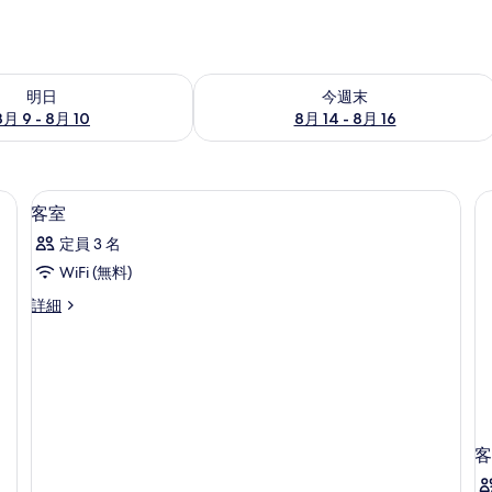
- 8月 10 の空室状況をチェック
今週末 8月 14 - 8月 16 の空室状況を
明日
今週末
8月 9 - 8月 10
8月 14 - 8月 16
羽毛の掛け布団、セーフティボックス 
客
1
客室
室
定員 3 名
の
WiFi (無料)
す
客
詳細
べ
室
て
の
詳
の
細
写
真
客
を
表