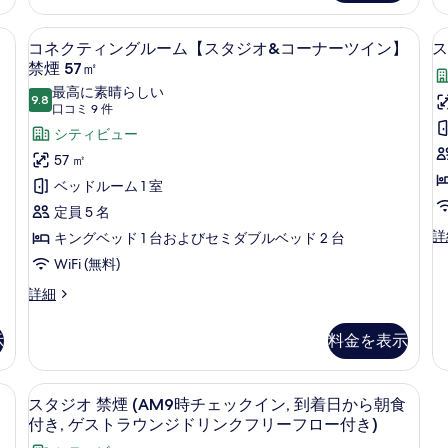
ン
ス
煙
禁
タ
ックス (室内)、遮光カーテン、防音設備
コネクティングルーム【スタジオ&コーナ
コ
32
煙
13
ジ
コネクティングルーム【スタジオ&コーナーツイン】
ス
㎡
57
ネ
オ
禁煙 57㎡
㎡
ツ
の
ク
最高に素晴らしい
の
イ
9.8
10 点中 9.8
(口
口コミ 9 件
す
テ
詳
ン
コ
細
シティビュー
禁
べ
ィ
煙
ミ
57 ㎡
て
ン
32
9
ベッドルーム 1 室
㎡
の
グ
件)
の
定員 5 名
写
ル
詳
ス
詳
キングベッド 1 台およびセミダブルベッド 2 台
真
細
ー
イ
WiFi (無料)
を
ム
ー
ト
コ
詳細
表
1
【ス
キ
ネ
示
タ
ン
ク
示
料金を表示
グ
す
テ
ジ
ベ
ィ
る
オ
ッ
ン
トラベッド禁煙 | 羽毛の掛け布団、セーフティボックス (室内)、遮光カーテ
羽毛の掛け布団、セーフティボックス 
ス
5
ド
&
8
グ
スタジオ 禁煙 (AM9時チェックイン, 到着日から朝食
1
タ
ル
コ
付き, ゲストラウンジドリンクフリーフロー付き)
台
ー
ジ