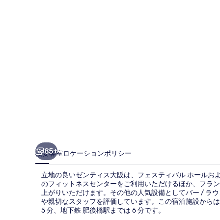
大
阪
の
写
真
ギ
ャ
ラ
リ
ー
85+
概要
客室
ロケーション
ポリシー
立地の良いゼンティス大阪は、フェスティバル ホールおよび
のフィットネスセンターをご利用いただけるほか、フランス
上がりいただけます。その他の人気設備としてバー / ラ
や親切なスタッフを評価しています。この宿泊施設からは
5 分、地下鉄 肥後橋駅までは 6 分です。