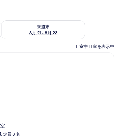
チェック
来週末 8月 21 - 8月 23 の空室状況をチェック
来週末
8月 21 - 8月 23
11 室中 11 室を表示中
(室内)、遮光カーテン、防音設備
室
定員 3 名