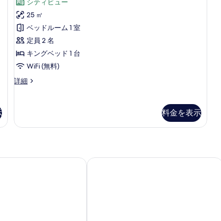
ー
禁
シティビュー
ム
煙
オ
【ス
ナ
25 ㎡
57
タ
禁
ー
ベッドルーム 1 室
㎡
ジ
煙
の
ツ
オ
定員 2 名
詳
&
(AM9
イ
キングベッド 1 台
細
コ
時
ン】
ー
WiFi (無料)
チ
ナ
禁
ス
詳細
ー
ェ
タ
煙
ツ
ジ
ッ
イ
57
オ
ン】
ク
示
料金を表示
㎡
禁
禁
イ
煙
の
煙
(AM9
57
ン,
す
時
㎡
到
チ
べ
の
ェ
ホテル大阪プレミア
ホテルモントレ ル・フレール大阪
詳
着
て
ッ
細
日
ク
の
イ
か
写
ン,
ら
真
到
着
朝
を