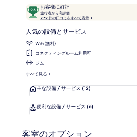
口
10
お客様に好評
コ
旅
段
旅行者から高評価
行
772 件の口コミをすべて表示
ミ
階
階段
者
中
か
人気の設備とサービス
9.6、
ら
お
高
WiFi (無料)
評
客
価
コネクティングルーム利用可
様
に
ジム
好
評
すべて見る
件
の
主な設備 / サービス
(12)
口
コ
便利な設備 / サービス
(6)
ミ
客室のオプション