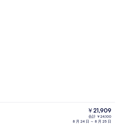
バー (施設内)
よる動画
現
￥21,909
在
合計 ￥24,100
の
8 月 24 日 ～ 8 月 25 日
階段
料
金
は