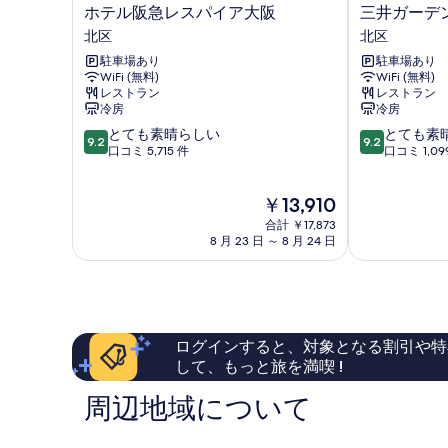
ラ
ホ
三
ホテル阪急レスパイア大阪
三井ガーデ
煙
ベ
テ
井
北区
北区
ッ
の
ル
ガ
ド
駐車場あり
駐車場あり
阪
ー
す
禁
WiFi (無料)
WiFi (無料)
急
デ
煙
レストラン
レストラン
べ
レ
ン
冷房
冷房
の
ス
ホ
て
詳
10
10
とても素晴らしい
とても素
パ
テ
9.2
9.2
の
細
段
段
口コミ 5,715 件
口コミ 1,09
イ
ル
階
階
ア
大
写
中
中
大
阪
真
現
￥13,910
9.2、
9.2、
阪
プ
在
と
と
を
北
合計 ￥17,873
レ
の
て
て
8 月 23 日 ～ 8 月 24 日
区
ミ
表
料
も
も
ア
金
示
素
素
北
は
晴
晴
区
す
￥13,910
ら
ら
る
し
し
ログインすると、対象となる割引や特
い、
い、
して、もっと旅を満喫 !
口
口
コ
コ
周辺地域について
ミ
ミ
5,715
1,099
件
件