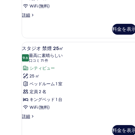
WiFi (無料)
客
詳細
室
の
料金を表
詳
細
羽毛の掛け布団、セーフティボ
ス
12
スタジオ 禁煙 25㎡
タ
最高に素晴らしい
9.6
10 点中 9.6
ジ
(口
口コミ 71 件
コ
オ
シティビュー
ミ
禁
25 ㎡
71
煙
ベッドルーム 1 室
件)
25
定員 2 名
㎡
キングベッド 1 台
の
WiFi (無料)
す
ス
詳細
タ
べ
ジ
て
料金を表
オ