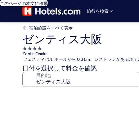
このページの本文に移動
旅行を検索
宿泊施設をすべて表示
ゼンティス大阪
4.0
Zentis Osaka
つ
フェスティバル ホールから 0.3 km、レストランがあるホテ
星
日付を選択して料金を確認
宿
目的地
泊
施
設
ゼ
ン
テ
ィ
ス