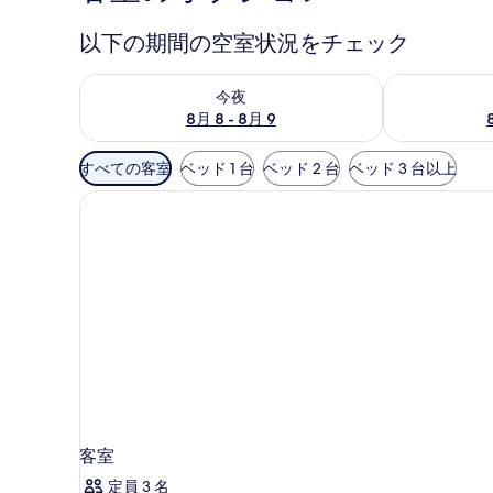
以下の期間の空室状況をチェック
今夜 8月 8 - 8月 9 の空室状況をチェック
明日 8月 9 
今夜
8月 8 - 8月 9
利
すべての客室
ベッド 1 台
ベッド 2 台
ベッド 3 台以上
用
可
能
な
客
室
の
絞
り
込
み
条
客室
件
定員 3 名