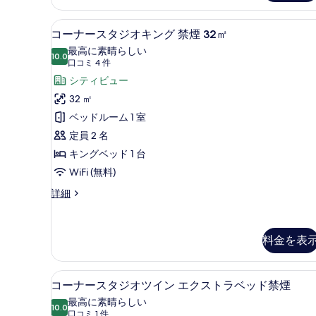
の
禁
煙
写
羽毛の掛け布団、セーフティボ
コ
13
25
コーナースタジオキング 禁煙 32㎡
真
ー
㎡
最高に素晴らしい
の
10.0
を
10 点中 10.0
ナ
(口
口コミ 4 件
詳
コ
表
ー
シティビュー
細
ミ
示
ス
32 ㎡
4
す
タ
ベッドルーム 1 室
件)
る
ジ
定員 2 名
オ
キングベッド 1 台
キ
WiFi (無料)
ン
コ
詳細
ー
グ
ナ
禁
ー
料金を表
ス
煙
タ
32
ジ
コーナースタジオツイン エクス
コ
㎡
オ
10
コーナースタジオツイン エクストラベッド禁煙
キ
ー
の
最高に素晴らしい
ン
10.0
10 点中 10.0
ナ
(口
口コミ 1 件