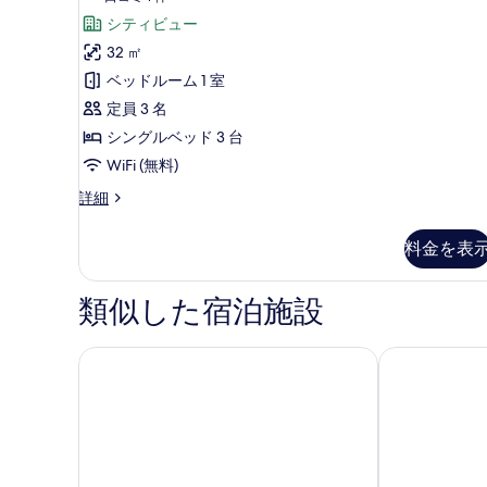
す
グ
コ
ー
シティビュー
禁
べ
煙
ミ
ス
32 ㎡
て
32
1
タ
ベッドルーム 1 室
㎡
の
件)
の
ジ
定員 3 名
写
詳
オ
シングルベッド 3 台
真
細
ツ
WiFi (無料)
を
イ
コ
詳細
表
ー
ン
示
ナ
料金を表
エ
す
ー
ス
ク
る
タ
類似した宿泊施設
ス
ジ
オ
ト
ツ
ホテル阪急レスパイア大阪
三井ガーデン
ラ
イ
ベ
ン
エ
ッ
ク
ド
ス
ト
禁