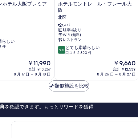
日
ホ
ンホテル大阪プレミア
ホテルモントレ ル・フレール大
食
表
か
テ
阪
付
ら
示
ル
北区
朝
モ
き,
す
食
ン
スパ
ゲ
付
る
駐車場あり
ト
き,
WiFi (無料)
ス
レ
ゲ
レストラン
晴らしい
ル・
ト
ス
9 件
10
フ
とても素晴らしい
9.2
ト
ラ
段
レ
口コミ 2,820 件
ラ
階
ー
ウ
現
現
ウ
￥11,990
￥9,660
中
ル
在
在
ン
ン
9.2、
合計 ￥13,267
大
合計 ￥12,539
の
の
ジ
8 月 17 日 ～ 8 月 18 日
8 月 26 日 ～ 8 月 27 日
と
阪
ジ
料
料
ド
て
北
金
金
ド
リ
類似施設を比較
も
区
は
は
ン
素
リ
￥11,990
￥9,660
ク
晴
ン
フ
ら
リ
典を確認できます。もっとリワードを獲得
し
ク
ー
い、
フ
フ
口
ロ
リ
コ
ー
ミ
ー
付
2,820