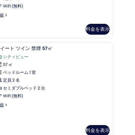
WiFi (無料)
細
料金を表示
(室内)、遮光カーテン、防音設備
羽毛の掛け布団、セーフティボックス (室内)
ス
15
イート ツイン 禁煙 57㎡
イ
シティビュー
ー
57 ㎡
ト
ベッドルーム 1 室
ツ
定員 2 名
イ
セミダブルベッド 2 台
ン
WiFi (無料)
禁
細
煙
7
㎡
の
料金を表示