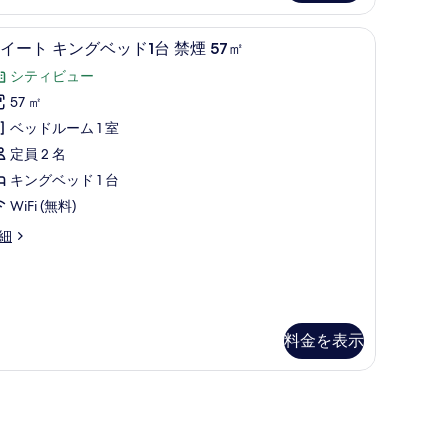
す
ーツイン】 禁煙 57㎡ | 羽毛の掛け布団、セーフティボックス (室内)、
べ
羽毛の掛け布団、セーフティボックス (室内)
ス
13
イート キングベッド1台 禁煙 57㎡
て
イ
シティビュー
の
ー
57 ㎡
写
ト
ベッドルーム 1 室
真
キ
定員 2 名
を
ン
キングベッド 1 台
表
グ
WiFi (無料)
示
ベ
細
す
ッ
る
ド
台
料金を表示
禁
煙
ン、防音設備
(室内)、遮光カーテン、防音設備
7
㎡