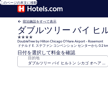
このページの本文に移動
宿泊施設をすべて表示
ダブルツリー バイ ヒル
4.0
DoubleTree by Hilton Chicago O'Hare Airport - Rosemont
つ
ドナルド E. ステファン コンベンション センターから 0.2
星
日付を選択して料金を確認
宿
目的地
泊
施
設
ダ
ブ
ル
ツ
リ