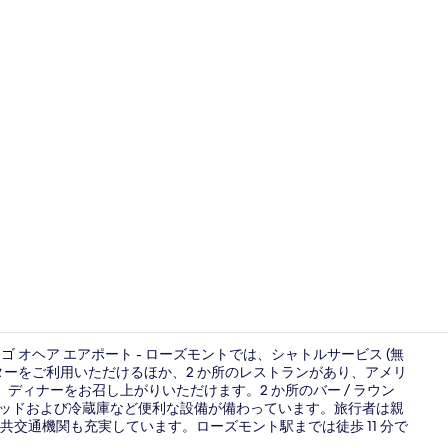
ロビー
シカゴ オヘア エアポート - ローズモントでは、シャトルサービス (無
ンターをご利用いただけるほか、2 か所のレストランがあり、アメリ
、ランチ、ディナーをお召し上がりいただけます。2 か所のバー / ラウン
会議室
ベッドおよび冷蔵庫など便利な設備が備わっています。旅行者は親
交通機関も充実しています。ローズモント駅までは徒歩 11 分で