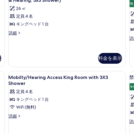
& Hearing, 3x3 Shower)
台
ド
10
with
S
ム
26 ㎡
(Cardio
1
Precor
&
キ
Room
台
定員 4 名
Trainer)
Y
with
(w
ン
キングベッド 1 台
Precor
Ex
E
の
グ
Trainer)
Sp
ル
詳細
す
の
&
ベ
ー
ル
詳
詳
Yo
べ
ム
ー
ッ
細
Eq
キ
ム
て
の
ド
ン
キ
の
詳
示
料金を表示
グ
ン
1
1
細
ベ
グ
写
台
ッ
ベ
真
Mobilty/Hearing
高級寝具、ピロートップベッド、セーフ
バ
ド
ッ
3
Mobilty/Hearing Access King Room with 3X3
禁
Access
を
1
ド
リ
Shower
台
1
King
9.
表
ア
定員 4 名
バ
台
Room
示
リ
バ
フ
キングベッド 1 台
with
ア
リ
す
リ
WiFi (無料)
3X3
フ
ア
る
リ
フ
ー
Shower
Mobilty/Hearing
詳細
ー
リ
Access
禁
詳
禁
の
禁
ー
King
煙
煙
煙
す
禁
Room
の