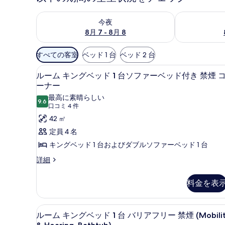
今夜 8月 7 - 8月 8 の空室状況をチェック
明日 8月 8 
今夜
8月 7 - 8月 8
利
すべての客室
ベッド 1 台
ベッド 2 台
用
ルーム キングベッド 1 台ソファ
ル
可
5
ルーム キングベッド 1 台ソファーベッド付き 禁煙 
ー
能
ーナー
な
ム
最高に素晴らしい
9.6
10 点中 9.6
客
(口
口コミ 4 件
キ
室
コ
42 ㎡
ン
の
ミ
定員 4 名
グ
絞
4
キングベッド 1 台およびダブルソファーベッド 1 台
ベ
件)
り
ル
詳細
ッ
込
ー
み
ド
ム
料金を表
条
1
キ
件
ン
台
グ
高級寝具、ピロートップベッド
ル
ソ
6
ベ
ルーム キングベッド 1 台 バリアフリー 禁煙 (Mobilit
ー
ッ