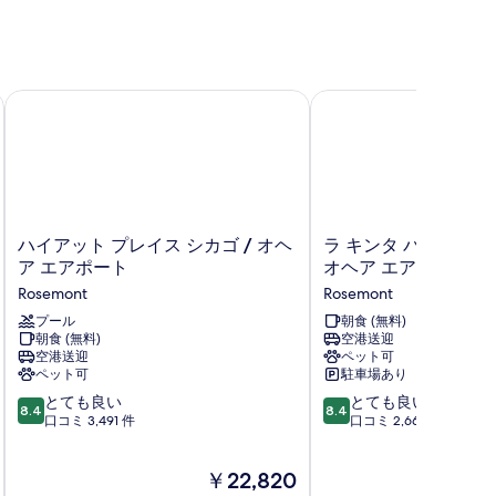
カゴ
ハイアット プレイス シカゴ / オヘア エアポート
ラ キンタ バイ ウィン
ハ
ラ
ハイアット プレイス シカゴ / オヘ
ラ キンタ バイ ウィ
イ
キ
ア エアポート
オヘア エアポート
ア
ン
Rosemont
Rosemont
ッ
タ
ト
プール
バ
朝食 (無料)
朝食 (無料)
空港送迎
プ
イ
空港送迎
ペット可
レ
ウ
ペット可
駐車場あり
イ
ィ
10
10
ス
とても良い
ン
とても良い
8.4
8.4
段
段
シ
口コミ 3,491 件
ダ
口コミ 2,661 件
階
階
カ
ム
中
中
ゴ
シ
現
￥22,820
8.4、
8.4、
/
カ