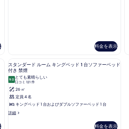
(Mobility
煙
(Mobility
(
べ
with
詳
&
(H
3X3
細
&
て
Hearing,
の
Shower
Hearing,
3x3
詳
の
の
Shower)
細
3x3
詳
写
の
細
Shower)
詳
真
の
細
を
す
示
料金を表示
表
べ
示
て
、セーフティボックス (室内)、デスク
高級寝具、ピロートップベッド、セーフ
ス
す
6
スタンダード ルーム キングベッド 1 台ソファーベッド
の
タ
付き 禁煙
る
写
ン
とても素晴らしい
9.0
真
10 点中 9.0
(口
口コミ 121 件
ダ
コ
を
26 ㎡
ー
ミ
表
定員 4 名
ド
121
示
キングベッド 1 台およびダブルソファーベッド 1 台
ル
件)
す
ス
詳細
ー
タ
る
ム
ン
示
料金を表示
ダ