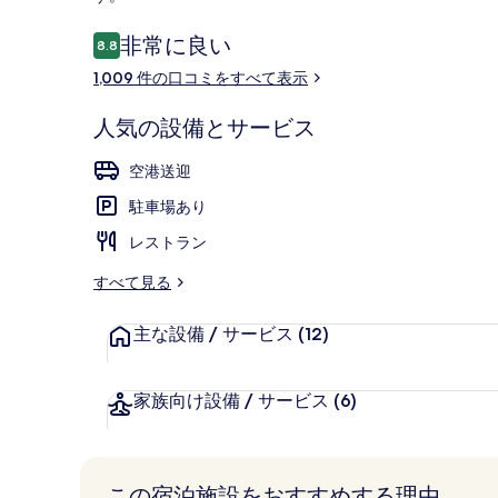
ア
口
非常に良い
ポ
8.8
10段階中8.8
コ
1,009 件の口コミをすべて表示
ー
外観
ミ
ト
人気の設備とサービス
-
空港送迎
ロ
駐車場あり
ー
レストラン
ズ
すべて見る
モ
ン
主な設備 / サービス
(12)
ト
の
家族向け設備 / サービス
(6)
写
真
この宿泊施設をおすすめする理由