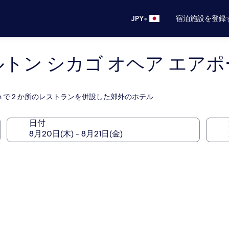
•
JPY
宿泊施設を登録
トン シカゴ オヘア エアポ
 km で 2 か所のレストランを併設した郊外のホテル
日付