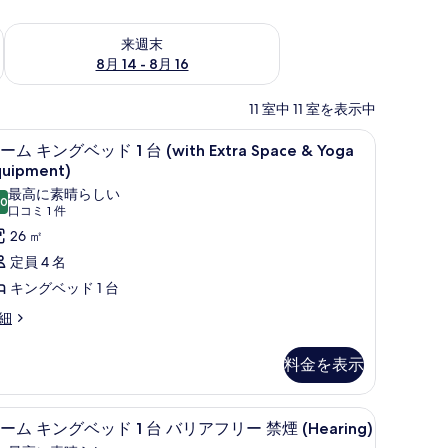
ェック
来週末 8月 14 - 8月 16 の空室状況をチェック
来週末
8月 14 - 8月 16
11 室中 11 室を表示中
om with Precor Trainer) | 高級寝具、ピロートップベッド、セーフティボック
高級寝具、ピロートップベッド、セーフティボッ
ル
4
ーム キングベッド 1 台 (with Extra Space & Yoga
ー
quipment)
ム
最高に素晴らしい
.0
10 点中 10.0
(口
口コミ 1 件
キ
コ
26 ㎡
ン
ミ
定員 4 名
グ
1
キングベッド 1 台
ベ
件)
細
ッ
ド
料金を表示
台
ティボックス (室内)、デスク
高級寝具、ピロートップベッド、セーフティボッ
ル
with
7
ーム キングベッド 1 台 バリアフリー 禁煙 (Hearing)
ー
xtra