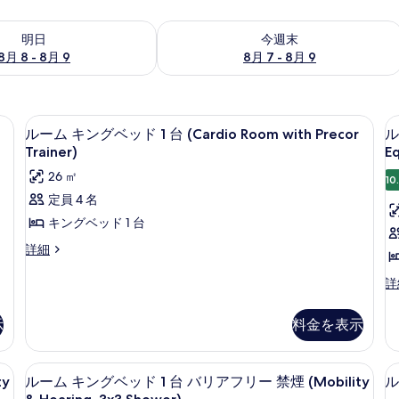
- 8月 9 の空室状況をチェック
今週末 8月 7 - 8月 9 の空室状況をチ
明日
今週末
8月 8 - 8月 9
8月 7 - 8月 9
ーベッド付き 禁煙 コーナー | リビング エリア | 薄型テレビ
ルーム キングベッド 1 台 (Cardio Ro
ル
4
コ
ルーム キングベッド 1 台 (Cardio Room with Precor
ル
ー
Trainer)
E
ム
26 ㎡
10
キ
定員 4 名
ン
キングベッド 1 台
グ
ル
詳細
ベ
ー
ム
ル
詳
ッ
キ
ー
ド
ン
ム
示
料金を表示
グ
1
1
キ
ベ
ン
台
ッ
グ
、セーフティボックス (室内)、デスク
高級寝具、ピロートップベッド、セーフ
ル
(Cardio
(
ド
7
ベ
y
ルーム キングベッド 1 台 バリアフリー 禁煙 (Mobility
ル
1
ー
Room
E
ッ