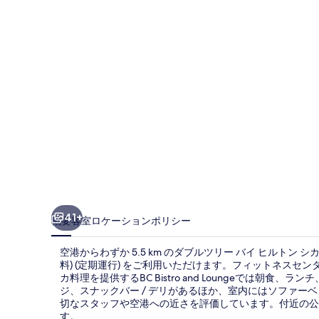
ー
バ
イ
ヒ
ル
ト
ン
シ
カ
ゴ
41+
概要
客室
ロケーション
ポリシー
オ
空港からわずか 5.5 km のダブルツリー バイ ヒルトン 
ヘ
料) (定期運行) をご利用いただけます。フィットネスセ
カ料理を提供するBC Bistro and Loungeでは朝食
ア
ジ、スナックバー / デリがあるほか、室内にはソファー
エ
切なスタッフや空港への近さを評価しています。付近の公共
す。