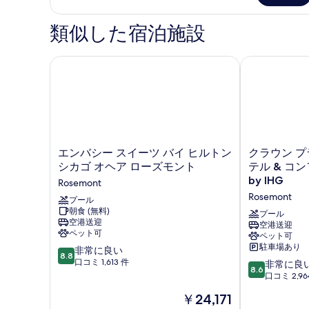
を
類似した宿泊施設
表
示
エンバシー スイーツ バイ ヒルトン シカゴ オヘア 
クラウン プラザ
す
る
エ
ク
エンバシー スイーツ バイ ヒルトン
クラウン プ
ン
ラ
シカゴ オヘア ローズモント
テル & コ
バ
ウ
by IHG
Rosemont
シ
ン
Rosemont
ー
プール
プ
朝食 (無料)
ス
ラ
プール
空港送迎
イ
ザ
空港送迎
ペット可
ペット可
ー
シ
駐車場あり
10
ツ
非常に良い
カ
8.8
段
バ
口コミ 1,613 件
ゴ
10
非常に良
8.6
階
イ
オ
段
口コミ 2,96
中
ヒ
ヘ
階
現
￥24,171
8.8、
ル
ア
中