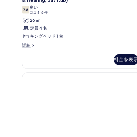
フ
& Hearing, Bathtub)
ド
ム
良い
ァ
1
7.8
10 点中 7.8
(口
口コミ 6 件
キ
台
ー
コ
26 ㎡
ソ
ン
ベ
フ
ミ
定員 4 名
グ
ッ
ァ
6
キングベッド 1 台
ー
ベ
件)
ド
ベ
ル
詳細
ッ
付
ッ
ー
ド
ド
き
ム
付
料金を表
1
キ
禁
き
ン
台
禁
煙
グ
煙
バ
ベ
コ
コ
ッ
リ
ー
ー
ド
ナ
ア
1
ナ
ー
台
フ
ー
の
バ
詳
リ
の
リ
細
ー
ア
す
フ
禁
べ
リ
煙
ー
て