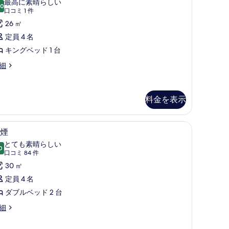
最高に素晴らしい
.0
pace
10 点中 10.0
ム
(口
口コミ 1 件
コ
キ
26 ㎡
oga
ミ
ith
ン
定員 4 名
tra
quipment)
1
グ
キングベッド 1 台
ace
件)
の
ベ
細
す
ga
ッ
uipment)
べ
ド
て
料金を表示
の
台
写
ティボックス (室内)、デスク
禁煙 | 高級寝具、ピロートップベッド、セーフ
禁
バ
5
煙
真
煙
リ
とても素晴らしい
0
を
10 点中 9.0
の
(口
口コミ 84 件
ア
表
コ
す
30 ㎡
フ
ミ
示
べ
定員 4 名
リ
84
す
て
ダブルベッド 2 台
ー
件)
る
の
細
禁
写
煙