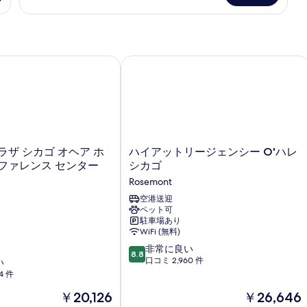
キ
ー
ン
ド
グ
ル
ー
ベ
ム
ローズモント
 シカゴ オヘア ホテル & コンファレンス センター by IHG
ハイアットリージェンシー O'ハレ シ
ッ
キ
ン
ド
グ
1
ベ
台
ッ
ド
ソ
1
ハ
ラザ シカゴ オヘア ホ
ハイアットリージェンシー O'ハレ
フ
台
イ
ンファレンス センター
シカゴ
ソ
ァ
ア
Rosemont
フ
ッ
ー
ァ
ト
空港送迎
ー
ベ
ペット可
リ
ベ
駐車場あり
ー
ッ
ッ
WiFi (無料)
ジ
ド
ド
10
ェ
非常に良い
8.8
付
段
ン
口コミ 2,960 件
い
付
き
階
シ
4 件
き
禁
中
ー
煙
現
現
￥20,126
￥26,646
8.8、
O'ハ
禁
の