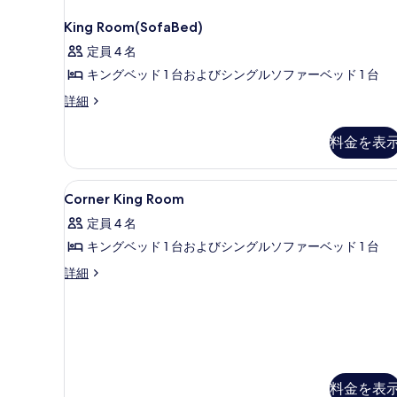
禁
(Mobility
の
煙
King Room(SofaBed)
&
(Mobility
写
Hearing,
定員 4 名
&
真
Hearing,
Bathtub)
キングベッド 1 台およびシングルソファーベッド 1 台
Bathtub)
を
の
の
King
詳細
表
す
詳
Room(SofaBed)
示
細
の
べ
料金を表
詳
す
て
細
る
の
Corner
高級寝具、ピロートップベッド
5
Corner King Room
写
King
定員 4 名
Room
真
キングベッド 1 台およびシングルソファーベッド 1 台
の
を
す
Corner
詳細
表
King
べ
示
Room
て
の
す
詳
の
る
細
写
真
料金を表