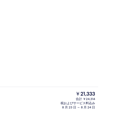
ルーム キングベッド 1 台 (Cardio R
現
￥21,333
在
合計 ￥24,314
の
税およびサービス料込み
2 か所のバー / ラウンジ
料
8 月 23 日 ～ 8 月 24 日
金
は