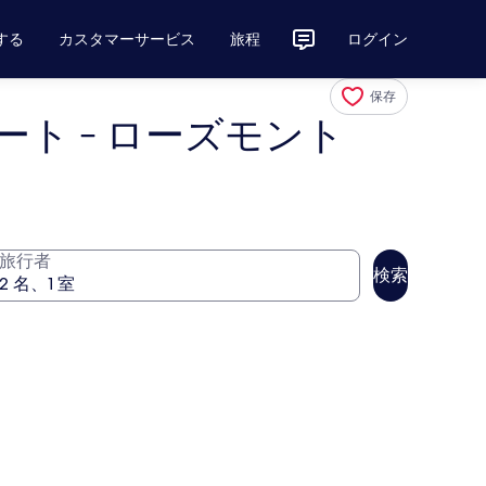
する
カスタマーサービス
旅程
ログイン
保存
ート - ローズモント
旅行者
検索