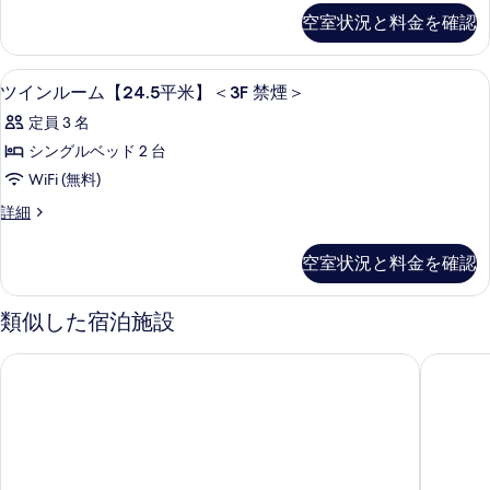
の
ム
ー
る
す
空室状況と料金を確認
詳
ト
＜
細
べ
ル
禁
ー
て
WiFi (無料)、ベッドシーツ
ツ
1
ム
ツインルーム【24.5平米】＜3F 禁煙＞
煙
の
イ
＜
＞
定員 3 名
禁
写
ン
煙
の
シングルベッド 2 台
真
ル
＞
す
WiFi (無料)
の
を
ー
詳
べ
ツ
詳細
表
ム
細
イ
て
示
【24.5
ン
空室状況と料金を確認
の
ル
す
平
ー
写
る
米】
ム
類似した宿泊施設
真
【24.5
＜
平
を
3F
ホテル・アルファ－ワン津山（つやま）
ホテルル
米】
表
禁
＜
示
3F
煙
禁
す
＞
煙
る
＞
の
の