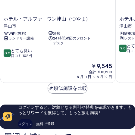
す
詳
細
べ
ホ
ホ
ホテル・アルファ－ワン津山（つやま）
ホテル
て
テ
テ
津山市
津山市
の
ル・
ル
WiFi (無料)
冷房
駐車場 
ア
ル
写
ランドリー設備
24 時間対応のフロント
レスト
ル
ー
真
デスク
フ
ト
10
とて
9.0
10
を
ァ
とても良い
イ
段
口コミ
8.2
段
－
口コミ 102 件
ン
階
表
階
ワ
津
中
現
￥9,545
示
中
ン
山
9.0、
在
8.2、
津
合計 ￥10,500
駅
と
す
の
8 月 11 日 ～ 8 月 12 日
と
山
前
て
料
る
て
（つ
津
も
金
類似施設を比較
も
や
山
素
は
良
ま）
市
晴
￥9,545
い、
津
ら
口
山
し
ログインすると、対象となる割引や特典を確認できます。も
コ
市
い、
っとリワードを獲得して、もっと旅を満喫 !
ミ
口
102
コ
ログイン
無料で登録
件
ミ
件
469