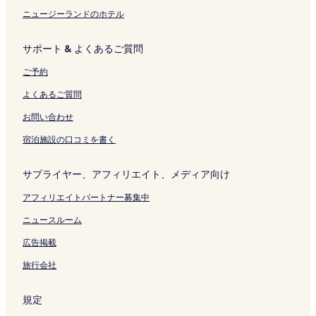
ジ
t
ク
ン
ニュージーランドのホテル
を
o
ク
開
M
く
e
サポート & よくあるご質問
リ
n
ン
の
ご予約
ク
ペ
ー
よくあるご質問
ジ
を
お問い合わせ
開
宿泊施設の口コミを書く
く
リ
ン
サプライヤー、アフィリエイト、メディア向け
ク
アフィリエイトパートナー募集中
ニュースルーム
広告掲載
旅行会社
規定