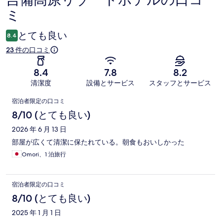
吉備高原リゾートホテルの口コ
ミ
コ
ミ
とても良い
8.4
23 件の口コミ
8.4
7.8
8.2
清潔度
設備とサービス
スタッフとサービス
口
宿泊者限定の口コミ
コ
8/10 (とても良い)
ミ
2026 年 6 月 13 日
部屋が広くて清潔に保たれている。朝食もおいしかった
Omori、1 泊旅行
宿泊者限定の口コミ
8/10 (とても良い)
2025 年 1 月 1 日