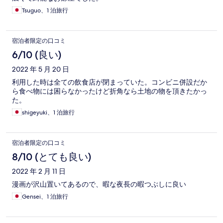
Tsuguo、1 泊旅行
宿泊者限定の口コミ
6/10 (良い)
2022 年 5 月 20 日
利用した時は全ての飲食店が閉まっていた。コンビニ併設だか
ら食べ物には困らなかったけど折角なら土地の物を頂きたかっ
た。
shigeyuki、1 泊旅行
宿泊者限定の口コミ
8/10 (とても良い)
2022 年 2 月 11 日
漫画が沢山置いてあるので、暇な夜長の暇つぶしに良い
Gensei、1 泊旅行