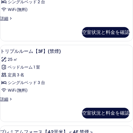
真
シングルベッド 2 台
ム
を
WiFi (無料)
【4F】
表
ツ
詳細
(禁
イ
示
煙)
ン
空室状況と料金を確認
す
ル
の
ー
る
す
ム
トリプルルーム【3F】(禁煙) | WiFi 
ト
2
【4F】
トリプルルーム【3F】(禁煙)
べ
リ
(禁
て
25 ㎡
煙)
プ
の
の
ベッドルーム 1 室
ル
詳
写
定員 3 名
細
ル
真
シングルベッド 3 台
ー
を
WiFi (無料)
ム
表
ト
詳細
【3F】
リ
示
(禁
プ
空室状況と料金を確認
す
ル
煙)
ル
る
の
ー
プレミアムフォース【42平米】＜4F 禁煙＞
プ
4
ム
プレミアムフォース【42平米】＜4F 禁煙＞