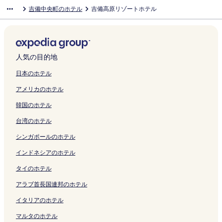
t
a
を
ー
ペ
m
K
m
t
ジ
e
a
g
s
e
S
a
a
l
e
吉備中央町のホテル
吉備高原リゾートホテル
o
y
開
ジ
ー
a
u
a
o
を
I
H
a
u
G
q
S
k
F
l
M
a
く
を
ジ
の
w
-
n
開
n
o
t
l
a
u
q
e
r
O
e
m
リ
開
を
ペ
a
A
H
く
O
t
e
e
r
a
u
I
e
x
n
a
ン
く
開
ー
t
d
o
リ
k
e
O
H
d
r
a
n
e
i
の
の
ク
リ
く
ジ
a
u
t
ン
a
l
k
o
e
e
r
n
S
o
ペ
ペ
ン
リ
を
c
l
e
ク
y
の
a
t
n
H
e
O
t
の
人気の目的地
ー
ー
ク
ン
開
h
t
l
a
ペ
y
e
O
o
H
k
y
ペ
ジ
ジ
ク
く
o
s
P
m
ー
a
l
k
t
o
a
l
ー
日本のホテル
を
を
リ
の
O
l
a
ジ
m
H
a
e
t
y
e
ジ
アメリカのホテル
開
開
ン
ペ
n
a
の
を
a
o
y
l
e
a
O
を
く
く
ク
ー
l
z
ペ
開
-
l
a
の
l
m
k
開
韓国のホテル
リ
リ
ジ
y
a
ー
く
A
l
m
ペ
P
a
a
く
ン
ン
を
の
の
ジ
リ
d
y
a
ー
l
の
y
リ
台湾のホテル
ク
ク
開
ペ
ペ
を
ン
u
w
2
ジ
u
ペ
a
ン
く
ー
ー
開
ク
l
o
の
を
s
ー
m
ク
シンガポールのホテル
リ
ジ
ジ
く
t
o
ペ
開
の
ジ
a
ン
を
を
リ
s
d
ー
く
ペ
を
の
インドネシアのホテル
ク
開
開
ン
O
-
ジ
リ
ー
開
ペ
タイのホテル
く
く
ク
n
C
を
ン
ジ
く
ー
リ
リ
l
a
開
ク
を
リ
ジ
アラブ首長国連邦のホテル
ン
ン
y
t
く
開
ン
を
ク
ク
の
e
リ
く
ク
開
イタリアのホテル
ペ
r
ン
リ
く
ー
s
ク
ン
リ
マルタのホテル