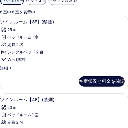
すべての客室
ベッド 2 台
ベッド 3 台以上
用
可
8 室中 8 室を表示中
能
WiFi (無料)、ベッドシーツ
ツ
3
ツインルーム【3F】(禁煙)
な
イ
客
25 ㎡
ン
室
ベッドルーム 1 室
ル
の
定員 2 名
ー
絞
シングルベッド 2 台
り
ム
WiFi (無料)
込
【3F】
み
ツ
詳細
(禁
イ
条
煙)
ン
件
空室状況と料金を確認
ル
の
ー
す
ム
WiFi (無料)、ベッドシーツ
ツ
3
【3F】
ツインルーム【4F】(禁煙)
べ
イ
(禁
て
23 ㎡
煙)
ン
の
の
ベッドルーム 1 室
ル
詳
写
定員 2 名
細
ー