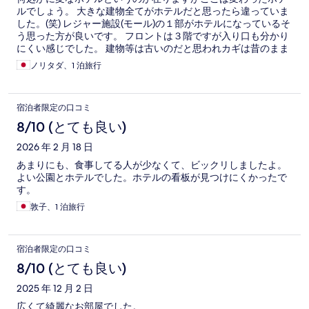
ルでしょう。 大きな建物全てがホテルだと思ったら違っていま
した。(笑) レジャー施設(モール)の１部がホテルになっているそ
う思った方が良いです。 フロントは３階ですが入り口も分かり
にくい感じでした。 建物等は古いのだと思われカギは昔のまま
でカード等ではありませんしオートロックも有りません、シャ
ノリタダ、1 泊旅行
ワーは温水と冷水で自分で温度調節をします。 (笑) １階に在る
ローソンは２４時間営業でスーパーを兼ねているので広く品揃
えも豊富です、多分これより大きなローソンは無いと思う。 ロ
宿泊者限定の口コミ
ーソンに行くのに迷うかもしれないです、薄暗い奥の方にスー
パーの看板そこがローソンです。(笑) 駐車場はホテル専用では
8/10 (とても良い)
ありません。 雲海の松山城を観る展望台ヘはここからクルマで
2026 年 2 月 18 日
２、３０分です。 素泊まりで利用したのでホテルの食事は分か
りませんが夕食は１階の「郷土料理まきば」で食べました年配
あまりにも、食事してる人が少なくて、ビックリしましたよ。
の御夫婦が経営されていました、美味しかったです。
よい公園とホテルでした。ホテルの看板が見つけにくかったで
す。
敦子、1 泊旅行
宿泊者限定の口コミ
8/10 (とても良い)
2025 年 12 月 2 日
広くて綺麗なお部屋でした。