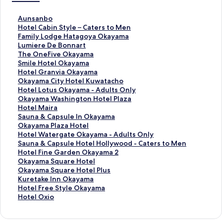
A
Aunsanbo
u
H
Hotel Cabin Style – Caters to Men
n
o
F
Family Lodge Hatagoya Okayama
s
t
a
L
Lumiere De Bonnart
a
e
m
u
T
The OneFive Okayama
n
l
i
m
h
S
Smile Hotel Okayama
b
C
l
i
e
m
H
Hotel Granvia Okayama
o
a
y
e
O
i
o
O
Okayama City Hotel Kuwatacho
の
b
L
r
n
l
t
k
H
Hotel Lotus Okayama - Adults Only
ペ
i
o
e
e
e
e
a
o
O
Okayama Washington Hotel Plaza
ー
n
d
D
F
H
l
y
t
k
H
Hotel Maira
ジ
S
g
e
i
o
G
a
e
a
o
S
Sauna & Capsule In Okayama
を
t
e
B
v
t
r
m
l
y
t
a
O
Okayama Plaza Hotel
開
y
H
o
e
e
a
a
L
a
e
u
k
H
Hotel Watergate Okayama - Adults Only
く
l
a
n
O
l
n
C
o
m
l
n
a
o
S
Sauna & Capsule Hotel Hollywood - Caters to Men
リ
e
t
n
k
O
v
i
t
a
M
a
y
t
a
H
Hotel Fine Garden Okayama 2
ン
–
a
a
a
k
i
t
u
W
a
&
a
e
u
o
O
Okayama Square Hotel
ク
C
g
r
y
a
a
y
s
a
i
C
m
l
n
t
k
O
Okayama Square Hotel Plus
a
o
t
a
y
O
H
O
s
r
a
a
W
a
e
a
k
K
Kuretake Inn Okayama
t
y
の
m
a
k
o
k
h
a
p
P
a
&
l
y
a
u
H
Hotel Free Style Okayama
e
a
ペ
a
m
a
t
a
i
の
s
l
t
C
F
a
y
r
o
H
Hotel Oxio
r
O
ー
の
a
y
e
y
n
ペ
u
a
e
a
i
m
a
e
t
o
s
k
ジ
ペ
の
a
l
a
g
ー
l
z
r
p
n
a
m
t
e
t