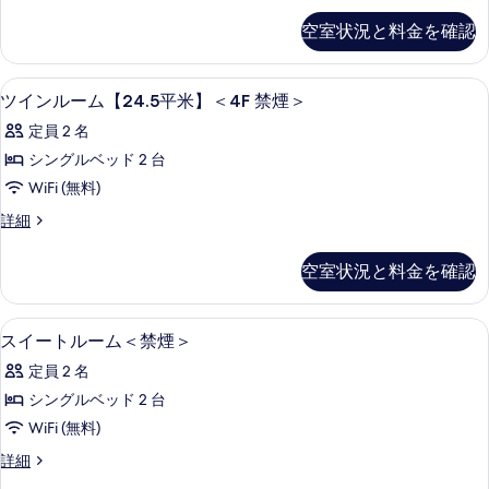
す
の
平
ー
べ
空室状況と料金を確認
詳
ト
米】
細
て
ル
＜
ー
の
WiFi (無料)、ベッドシーツ
ツ
1
ム
ツインルーム【24.5平米】＜4F 禁煙＞
禁
写
イ
【33
煙
定員 2 名
平
真
ン
米】
＞
シングルベッド 2 台
を
ル
＜
の
WiFi (無料)
禁
表
ー
煙
す
ツ
詳細
示
ム
＞
イ
べ
の
す
【24.5
ン
空室状況と料金を確認
て
詳
ル
る
平
細
ー
の
米】
ム
WiFi (無料)、ベッドシーツ
ス
写
1
【24.5
スイートルーム＜禁煙＞
＜
イ
平
真
4F
定員 2 名
米】
ー
を
禁
＜
シングルベッド 2 台
ト
表
4F
煙
WiFi (無料)
禁
ル
示
＞
煙
ス
詳細
ー
す
＞
イ
の