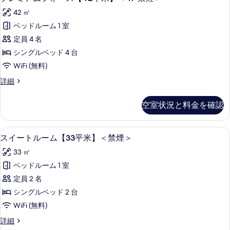
す
レ
【3F】
べ
42 ㎡
(禁
ミ
煙)
て
ベッドルーム 1 室
ア
の
の
定員 4 名
詳
ム
細
写
シングルベッド 4 台
フ
真
WiFi (無料)
ォ
を
プ
詳細
ー
レ
表
ス
ミ
空室状況と料金を確認
示
ア
【42
ム
す
平
フ
スイートルーム【33平米】＜禁煙＞ | W
ス
る
4
ォ
スイートルーム【33平米】＜禁煙＞
米】
イ
ー
＜
33 ㎡
ス
ー
【42
4F
ベッドルーム 1 室
ト
平
禁
定員 2 名
米】
ル
煙
＜
シングルベッド 2 台
ー
4F
＞
WiFi (無料)
禁
ム
の
煙
ス
詳細
【33
＞
イ