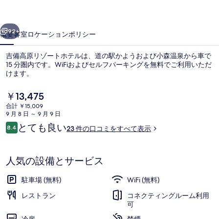
ー
前へ
次へ
ト
92+
概要
客室
ロケーション
ポリシー
ホ
吉備高原リゾートホテルは、道の駅かようおよび小森温泉から車で
テ
15 分圏内です。WiFiおよびセルフパーキングを無料でご利用いただ
けます。
ル
の
現
￥13,475
在
写
合計 ￥15,009
の
9 月 8 日 ～ 9 月 9 日
料
真
口
とても良い
8.4
23 件の口コミをすべて表示
金
10段階中8.4
コ
フロント
ギ
は
ミ
￥13,475
ャ
で
人気の設備とサービス
す
ラ
駐車場 (無料)
WiFi (無料)
リ
レストラン
コネクティングルーム利用
ー
可