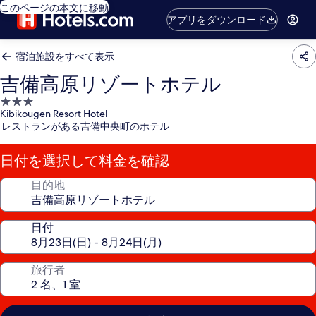
このページの本文に移動
アプリをダウンロード
宿泊施設をすべて表示
吉備高原リゾートホテル
3.0
Kibikougen Resort Hotel
つ
レストランがある吉備中央町のホテル
星
宿
日付を選択して料金を確認
泊
施
目的地
設
日付
旅行者