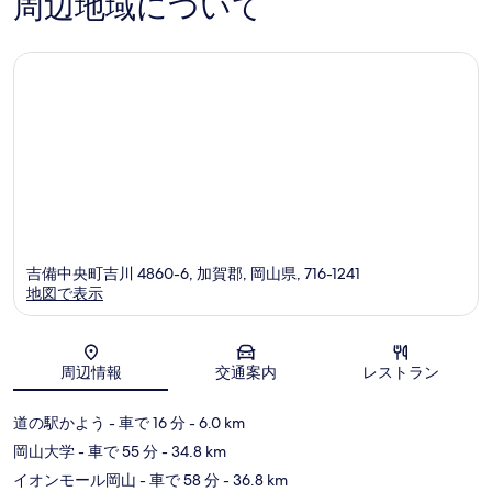
周辺地域について
の
件
口
件
コ
の
ミ
口
コ
ミ
吉備中央町吉川 4860-6, 加賀郡, 岡山県, 716-1241
地図で表示
地図
周辺情報
交通案内
レストラン
道の駅かよう
- 車で 16 分
- 6.0 km
岡山大学
- 車で 55 分
- 34.8 km
イオンモール岡山
- 車で 58 分
- 36.8 km