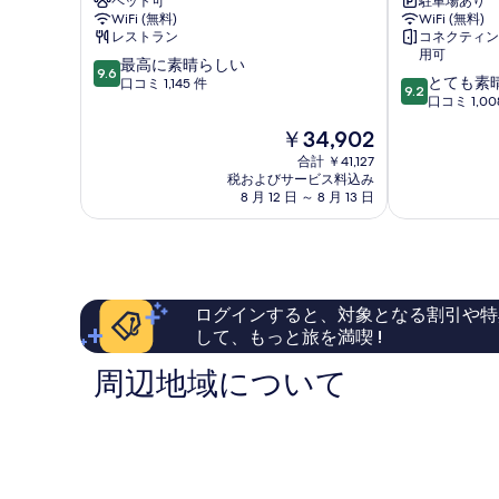
ペット可
駐車場あり
ツ
ッ
WiFi (無料)
WiFi (無料)
ィ
レ
レストラン
コネクティン
オ
ナ
用可
10
最高に素晴らしい
ナ
ツ
9.6
10
とても素
段
口コミ 1,145 件
ー
ィ
9.2
段
口コミ 1,00
階
レ
オ
階
中
ロ
ー
現
￥34,902
中
9.6、
ー
ニ
在
9.2、
合計 ￥41,127
最
マ
ロ
の
税およびサービス料込み
と
高
シ
ー
料
8 月 12 日 ～ 8 月 13 日
て
に
テ
マ
金
も
素
ィ
シ
は
素
晴
セ
テ
￥34,902
晴
ら
ン
ィ
ら
し
タ
セ
し
い、
ー
ン
ログインすると、対象となる割引や特
い、
口
タ
して、もっと旅を満喫 !
口
コ
ー
コ
ミ
周辺地域について
ミ
1,145
1,008
件
件
件
件
の
の
口
口
コ