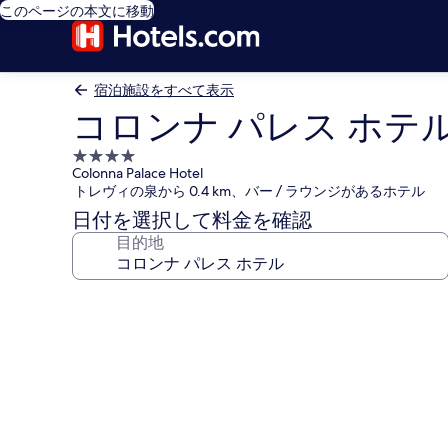
このページの本文に移動
宿泊施設をすべて表示
コロンナ パレス ホテ
4.0
Colonna Palace Hotel
つ
トレヴィの泉から 0.4 km、バー / ラウンジがあるホテル
星
日付を選択して料金を確認
宿
目的地
泊
施
設
コ
ロ
ン
ナ
パ