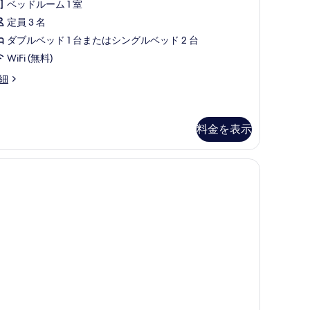
す
ミ
ア
ベッドルーム 1 室
2
る
ル
定員 3 名
件)
ー
ダブルベッド 1 台またはシングルベッド 2 台
ム
WiFi (無料)
の
細
す
べ
料金を表示
て
の
写
真
を
表
示
す
る