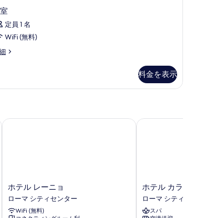
室
定員 1 名
WiFi (無料)
細
料金を表示
ホテル レーニョ
ホテル カラヴィタ
ホ
ホ
ホテル レーニョ
ホテル カラヴィタ
テ
テ
ローマ シティセンター
ローマ シティセンター
ル
ル
WiFi (無料)
スパ
レ
カ