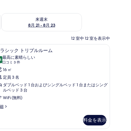
チェック
来週末 8月 21 - 8月 23 の空室状況をチェック
来週末
8月 21 - 8月 23
12 室中 12 室を表示中
ー、セーフティボックス (室内)、デスク、遮光カーテン
クラシック トリプルルーム | ミニバー、セー
ク
3
ラシック トリプルルーム
ラ
最高に素晴らしい
4
10 点中 9.4
シ
(口
口コミ 3 件
コ
ッ
16 ㎡
ミ
ク
定員 3 名
3
ト
ダブルベッド 1 台およびシングルベッド 1 台またはシング
件)
ルベッド 3 台
リ
WiFi (無料)
プ
細
ル
ル
料金を表示
ー