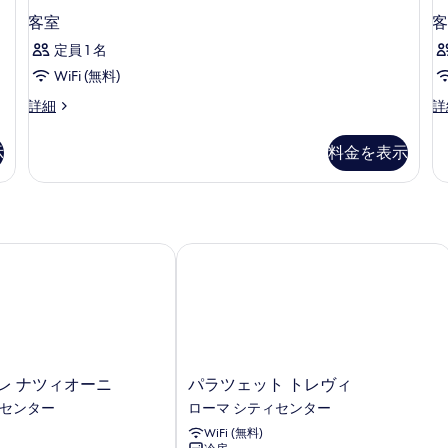
ュ
テ
客室
客
ー
ィ
定員 1 名
ビ
の
ュ
WiFi (無料)
す
ー
べ
の
客
客
詳細
詳
詳
室
室
て
細
の
の
示
料金を表示
の
詳
詳
細
細
写
真
を
 ナツィオーニ
パラツェット トレヴィ
表
示
す
る
パ
レ ナツィオーニ
パラツェット トレヴィ
ラ
ィセンター
ローマ シティセンター
ツ
WiFi (無料)
ェ