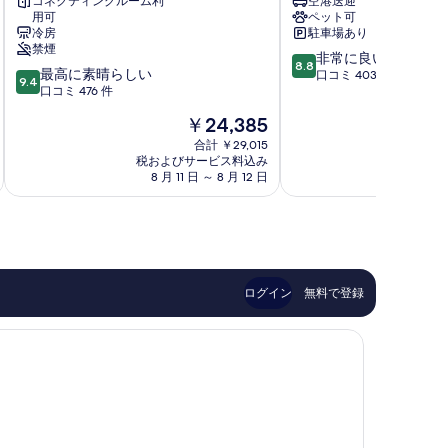
コネクティングルーム利
空港送迎
ー
ラ
用可
ペット可
ニ
ヴ
冷房
駐車場あり
ョ
ィ
禁煙
10
非常に良い
ロ
タ
8.8
10
最高に素晴らしい
段
口コミ 403 件
ー
ロ
9.4
段
口コミ 476 件
階
マ
ー
階
中
シ
マ
現
￥24,385
中
8.8、
テ
シ
在
9.4、
合計 ￥29,015
非
ィ
テ
の
税およびサービス料込み
税およ
最
常
セ
ィ
料
8 月 11 日 ～ 8 月 12 日
8 月
高
に
ン
セ
金
に
良
タ
ン
は
素
い、
ー
タ
￥24,385
晴
口
ー
ら
コ
し
ミ
い、
403
ログイン
無料で登録
口
件
コ
件
ミ
の
476
口
件
コ
件
ミ
の
口