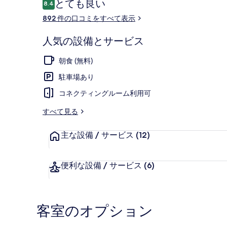
口
とても良い
8.4
10段階中8.4
コ
892 件の口コミをすべて表示
ミ
テラス / パ
人気の設備とサービス
朝食 (無料)
駐車場あり
コネクティングルーム利用可
すべて見る
主な設備 / サービス
(12)
便利な設備 / サービス
(6)
客室のオプション