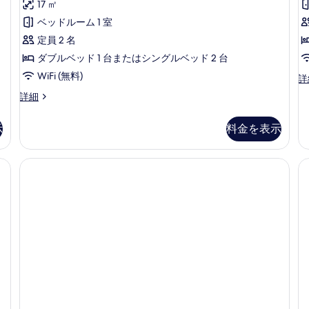
ミ
ル
ク
17 ㎡
の
ー
5
ダ
ベッドルーム 1 室
す
ム
件)
の
ブ
定員 2 名
べ
詳
ル
ダブルベッド 1 台またはシングルベッド 2 台
て
細
ま
WiFi (無料)
の
ス
詳
ー
た
写
ク
詳細
ペ
ラ
は
真
リ
シ
ア
示
料金を表示
ツ
を
ッ
ル
ク
イ
表
ー
ダ
ム
ン
示
ブ
の
ル
ル
す
詳
ま
ー
細
る
た
ム
は
ツ
シ
イ
テ
ン
ル
ィ
ー
ビ
ム
シ