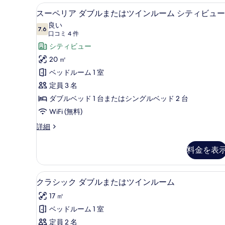
て
ー
スーペリア ダブルまたはツイン
ス
2
ム
の
スーペリア ダブルまたはツインルーム シティビュー
ー
の
写
良い
詳
7.6
10 点中 7.6
ペ
(口
口コミ 4 件
真
細
コ
リ
シティビュー
を
ミ
ア
20 ㎡
表
4
ダ
ベッドルーム 1 室
示
件)
ブ
定員 3 名
す
ル
ダブルベッド 1 台またはシングルベッド 2 台
る
ま
WiFi (無料)
た
ス
詳細
ー
は
ペ
料金を表
ツ
リ
ア
イ
ダ
クラシック ダブルまたはツイン
ク
ン
4
ブ
クラシック ダブルまたはツインルーム
ラ
ル
ル
17 ㎡
ま
シ
ー
た
ベッドルーム 1 室
ッ
ム
は
定員 2 名