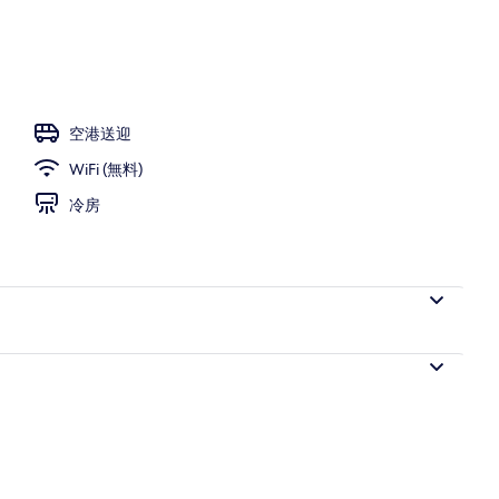
ティオ
空港送迎
WiFi (無料)
冷房