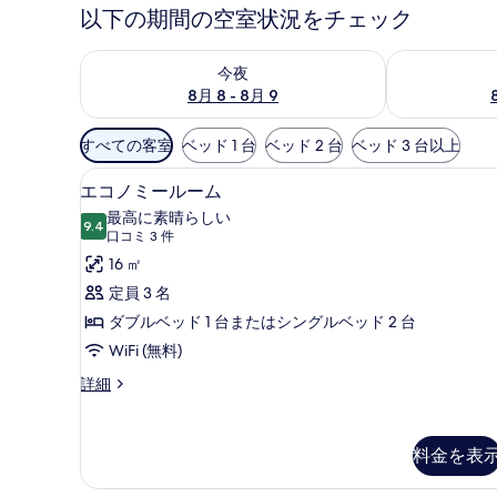
以下の期間の空室状況をチェック
今夜 8月 8 - 8月 9 の空室状況をチェック
明日 8月 9 
今夜
8月 8 - 8月 9
利
すべての客室
ベッド 1 台
ベッド 2 台
ベッド 3 台以上
用
エコノミールーム | ミニバー
エ
可
1
エコノミールーム
コ
能
最高に素晴らしい
9.4
な
10 点中 9.4
ノ
(口
口コミ 3 件
客
コ
ミ
16 ㎡
室
ミ
ー
定員 3 名
の
3
ル
ダブルベッド 1 台またはシングルベッド 2 台
絞
件)
ー
WiFi (無料)
り
ム
込
エ
詳細
コ
み
の
ノ
条
す
ミ
件
料金を表
ー
べ
ル