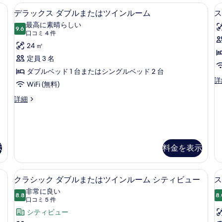
ム
ン
ト
ルーム シティビュー | ミニバー、セーフティボックス (室内)、デスク、遮
デラックス ダブルまたはツインルーム 
デ
5
グ
リ
の
デラックス ダブルまたはツインルーム
ス
ラ
ル
プ
す
最高に素晴らしい
ル
9.6
ル
10 点中 9.6
ッ
(口
口コミ 4 件
べ
ー
ル
コ
ク
24 ㎡
ム
ー
て
ミ
の
ム
(
ス
定員 3 名
の
詳
の
4
Bi
ダ
ダブルベッド 1 台またはシングルベッド 2 台
細
詳
写
件)
ス
詳
le
細
ブ
WiFi (無料)
イ
真
ル
ー
デ
詳細
を
ト
ラ
ま
表
(C
ッ
た
Bi
ク
示
le
ス
は
す
の
ダ
示
料金を表示
ツ
詳
ブ
る
細
ル
イ
ま
ルーム | ミニバー、セーフティボックス (室内)、デスク、遮光カーテン
クラシック ダブルまたはツインルーム 
ク
ン
3
た
クラシック ダブルまたはツインルーム シティビュー
ス
ラ
ル
は
非常に良い
8.8
8.
ツ
10 点中 8.8
シ
(口
ー
口コミ 5 件
イ
コ
ッ
シティビュー
ム
ン