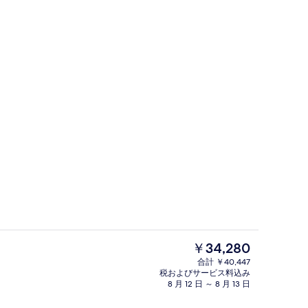
ダブルまたはツインルーム シティビュー | ミニバー、セーフティボックス (
ロビー応接スペース
現
￥34,280
在
合計 ￥40,447
の
税およびサービス料込み
ロビー
料
8 月 12 日 ～ 8 月 13 日
金
は