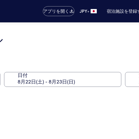
•
アプリを開く
JPY
宿泊施設を登録
ル
日付