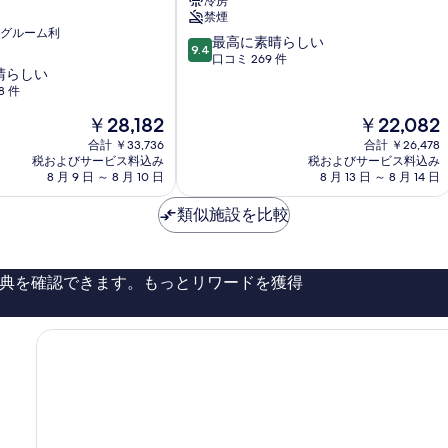
冷房
ッ
禁煙
ト
グルーム利
10
ト
最高に素晴らしい
9.4
段
レ
口コミ 269 件
晴らしい
階
ヴ
8 件
中
ィ
9.4、
ロ
現
現
￥28,182
￥22,082
最
ー
在
在
合計 ￥33,736
合計 ￥26,478
高
マ
の
の
税およびサービス料込み
税およびサービス料込み
に
シ
料
料
8 月 9 日 ～ 8 月 10 日
8 月 13 日 ～ 8 月 14 日
素
テ
金
金
晴
ィ
は
は
類似施設を比較
ら
セ
￥28,182
￥22,082
し
ン
い、
タ
口
ー
典を確認できます。もっとリワードを獲得
コ
ミ
269
件
件
の
口
コ
ミ