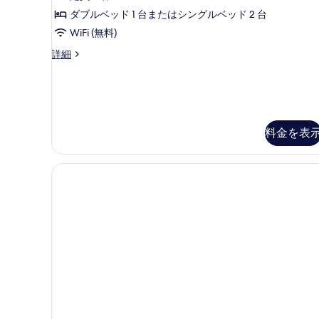
ツ
ク
シ
イ
ダブルベッド 1 台またはシングルベッド 2 台
ダ
テ
ン
WiFi (無料)
ル
ブ
ィ
ー
ク
詳細
ル
ビ
ム
ラ
シ
ま
シ
ュ
テ
ッ
た
ー
ィ
ク
は
ビ
の
ダ
ュ
ブ
料金を表
ツ
す
ー
ル
イ
べ
の
ま
詳
た
ン
て
細
は
ル
の
ツ
イ
ー
写
ン
ム
真
ル
の
ー
を
ム
す
表
の
べ
示
詳
細
て
す