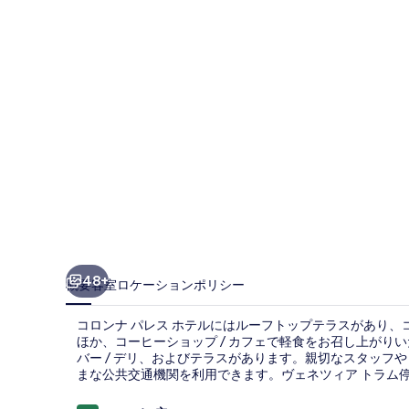
レ
ス
ホ
テ
ル
の
写
真
ギ
ャ
48+
概要
客室
ロケーション
ポリシー
ラ
コロンナ パレス ホテルにはルーフトップテラスがあり
リ
ほか、コーヒーショップ / カフェで軽食をお召し上がりい
バー / デリ、およびテラスがあります。親切なスタッフ
ー
まな公共交通機関を利用できます。ヴェネツィア トラム停留所