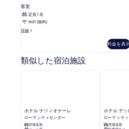
の
る
客室
写
定員 1 名
真
WiFi (無料)
を
表
客
詳細
室
示
の
料金を表
す
詳
細
る
類似した宿泊施設
ホテル ナツィオナーレ
ホテル デッレ
ホ
ホ
ホテル ナツィオナーレ
ホテル デッ
テ
テ
ローマ シティセンター
ローマ シテ
ル
ル
空港送迎
空港送迎
ナ
デ