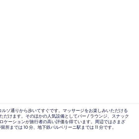
クラシック 
、コルソ通りから歩いてすぐです。マッサージをお楽しみいただける
ただけます。そのほかの人気設備としてバー / ラウンジ、スナック
やロケーションが旅行者の高い評価を得ています。周辺ではさまざ
屋上テラス
までは 10 分、地下鉄バルベリーニ駅までは 11 分です。