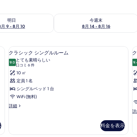
- 8月 10 の空室状況をチェック
今週末 8月 14 - 8月 16 の空室状況を
明日
今週末
8月 9 - 8月 10
8月 14 - 8月 16
、セーフティボックス (室内)、デスク、遮光カーテン
クラシック シングルルーム | ミニバ
ク
1
クラシック シングルルーム
ク
ラ
とても素晴らしい
9.0
9.
10 点中 9.0
シ
(口
口コミ 6 件
コ
ッ
10 ㎡
ミ
ク
定員 1 名
6
シ
シングルベッド 1 台
件)
ン
WiFi (無料)
グ
ク
詳細
ラ
ク
詳
ル
シ
ラ
ル
ッ
シ
示
料金を表示
ク
ッ
ー
シ
ク