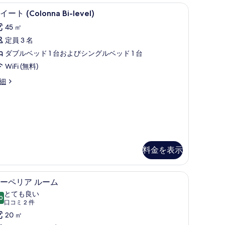
ム
光カーテン
| ミニバー、セーフティボックス (室内)、デスク、遮光カーテン
スイート (Colonna Bi-level) | リビング エリ
ス
6
の
イート (Colonna Bi-level)
イ
す
45 ㎡
ー
べ
定員 3 名
ト
て
ダブルベッド 1 台およびシングルベッド 1 台
Colonna
の
WiFi (無料)
-
写
細
vel)
真
の
を
す
表
olonna
べ
-
示
て
vel)
す
の
料金を表示
る
写
真
シティビュー | ミニバー、セーフティボックス (室内)、デスク、遮光カーテ
スーペリア ルーム | ミニバー、セーフティボ
ス
3
ーペリア ルーム
を
ー
とても良い
表
0
10 点中 8.0
ペ
(口
口コミ 2 件
示
コ
リ
20 ㎡