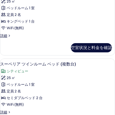
ー
ベ
25 ㎡
リ
ム
ッ
ベッドルーム 1 室
キ
ア
ン
ド
定員 2 名
ダ
グ
1
キングベッド 1 台
ベ
ブ
台
WiFi (無料)
ッ
ル
ド
の
ス
詳細
1
ル
ー
す
台
ー
ペ
の
べ
空室状況と料金を確認
リ
ム
詳
て
ア
細
キ
ダ
の
スーペリア ツインルーム ベッド (複数
ス
7
ブ
スーペリア ツインルーム ベッド (複数台)
ン
写
ー
ル
グ
シティビュー
ル
真
ペ
ー
ベ
25 ㎡
を
リ
ム
ッ
ベッドルーム 1 室
キ
表
ア
ン
ド
定員 2 名
示
ツ
グ
1
セミダブルベッド 2 台
ベ
す
イ
台
WiFi (無料)
ッ
る
ン
ド
バ
ス
詳細
1
ル