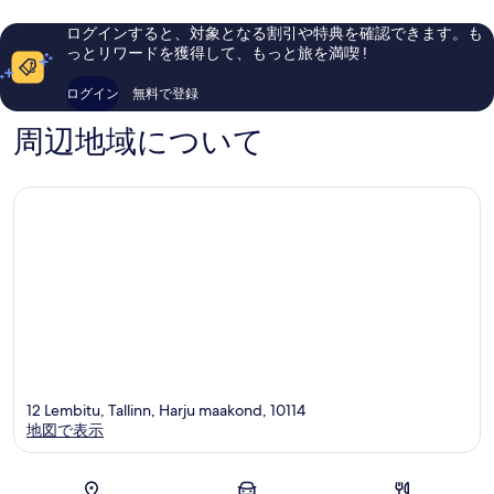
ィ
し
し
表
セ
い、
い、
示
ログインすると、対象となる割引や特典を確認できます。も
ン
口
口
っとリワードを獲得して、もっと旅を満喫 !
す
タ
コ
コ
ー
ミ
ミ
る
ログイン
無料で登録
1,008
1,338
件
件
周辺地域について
件
件
の
の
口
口
コ
コ
ミ
ミ
12 Lembitu, Tallinn, Harju maakond, 10114
地図で表示