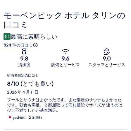
モーベンピック ホテル タリンの
口
口コミ
コ
ミ
最高に素晴らしい
9.4
824 件の口コミ
9.8
9.6
9.0
清潔度
設備とサービス
スタッフとサービス
口
宿泊者限定の口コミ
コ
8/10 (とても良い)
ミ
2026 年 4 月 11 日
プールとサウナはよかったです。また部屋のサウナもよかった
です。朝食も満足。２部屋取って同じ値段でサイズが 違うのは
少し不満でしたが基本満足。
yoshiaki、2 泊旅行