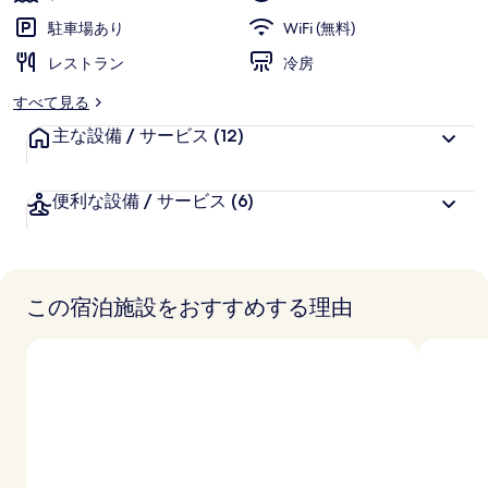
価
様
ー
駐車場あり
WiFi (無料)
に
レストラン
好
冷房
評
すべて見る
件
主な設備 / サービス
の
(12)
口
コ
便利な設備 / サービス
(6)
ミ
この宿泊施設をおすすめする理由