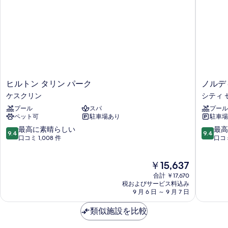
の
ブ
示
ッ
詳
す
ル
細
す
ド
ベ
べ
る
1
ッ
て
ド
台
1
の
バ
台
写
バ
ル
真
ル
ヒ
ノ
ヒルトン タリン パーク
ノルデ
コ
コ
を
ル
ル
ケスクリン
シティ 
ニ
ニ
ト
デ
表
ー
プール
スパ
プール
ン
ィ
ー
の
ペット可
駐車場あり
駐車場
示
タ
ッ
の
詳
リ
ク
10
10
最高に素晴らしい
最高
す
細
9.4
9.4
す
ン
ホ
段
段
口コミ 1,008 件
口コミ
る
パ
テ
階
階
べ
ー
ル
中
中
現
て
￥15,637
ク
フ
9.4、
9.4、
在
ケ
ォ
最
最
合計 ￥17,670
の
の
ス
ー
高
高
税およびサービス料込み
写
料
ク
9 月 6 日 ～ 9 月 7 日
ラ
に
に
金
リ
ム
素
素
真
は
ン
類似施設を比較
シ
晴
晴
を
￥15,637
テ
ら
ら