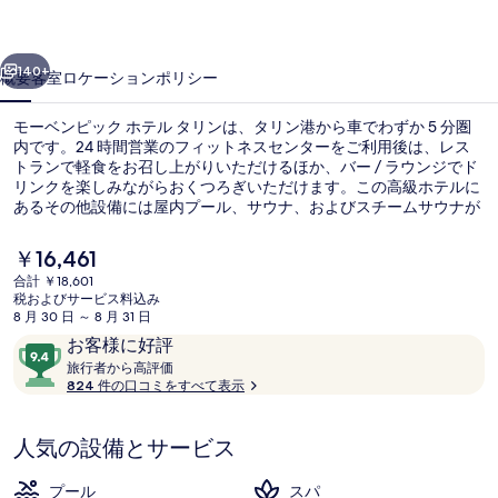
ク
前へ
次へ
ホ
140+
概要
客室
ロケーション
ポリシー
テ
モーベンピック ホテル タリンは、タリン港から車でわずか 5 分圏
ル
内です。24 時間営業のフィットネスセンターをご利用後は、レス
トランで軽食をお召し上がりいただけるほか、バー / ラウンジでド
タ
リンクを楽しみながらおくつろぎいただけます。この高級ホテルに
リ
あるその他設備には屋内プール、サウナ、およびスチームサウナが
あります。旅行者は親切なスタッフを高く評価しています。
ン
現
￥16,461
在
の
合計 ￥18,601
の
税およびサービス料込み
バー (施設内)
写
料
8 月 30 日 ～ 8 月 31 日
金
口
10
お客様に好評
真
は
コ
旅
段
旅行者から高評価
￥16,461
ギ
行
824 件の口コミをすべて表示
ミ
階
で
者
す
中
ャ
か
9.4、
人気の設備とサービス
ら
ラ
お
高
評
客
リ
プール
スパ