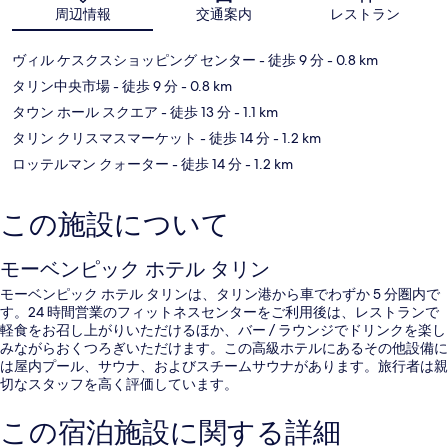
地図
周辺情報
交通案内
レストラン
ヴィル ケスクスショッピング センター
- 徒歩 9 分
- 0.8 km
タリン中央市場
- 徒歩 9 分
- 0.8 km
タウン ホール スクエア
- 徒歩 13 分
- 1.1 km
タリン クリスマスマーケット
- 徒歩 14 分
- 1.2 km
ロッテルマン クォーター
- 徒歩 14 分
- 1.2 km
この施設について
モーベンピック ホテル タリン
モーベンピック ホテル タリンは、タリン港から車でわずか 5 分圏内で
す。24 時間営業のフィットネスセンターをご利用後は、レストランで
軽食をお召し上がりいただけるほか、バー / ラウンジでドリンクを楽し
みながらおくつろぎいただけます。この高級ホテルにあるその他設備に
は屋内プール、サウナ、およびスチームサウナがあります。旅行者は親
切なスタッフを高く評価しています。
この宿泊施設に関する詳細