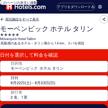
このページの本文に移動
アプリをダウンロード
宿泊施設をすべて表示
モーベンピック ホテル タリン
5.0
Mövenpick Hotel Tallinn
つ
高級感のあるホテル - タリン港から 1.6 km、スパを併設
星
宿
日付を選択して料金を確認
泊
施
目的地
設
日付
旅行者