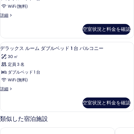
の
ス
ル
ド
WiFi (無料)
ベ
写
イ
1
ッ
ス
詳細
真
ー
ド
ー
台
を
1
ト
ペ
バ
空室状況と料金を確認
台
リ
表
ダ
バ
ル
ア
示
ブ
ル
ス
コ
高級寝具、ミニバー、セーフティボック
デ
コ
9
イ
デラックス ルーム ダブルベッド 1 台 バルコニー
す
ル
ニ
ニ
ラ
ー
る
ベ
30 ㎡
ー
ト
ー
ッ
の
ダ
ッ
定員 3 名
の
ク
詳
ブ
ド
ダブルベッド 1 台
細
ル
す
ス
1
ベ
WiFi (無料)
べ
ル
ッ
台
デ
詳細
ド
て
ー
ラ
バ
1
の
ム
ッ
台
ル
空室状況と料金を確認
ク
写
バ
ダ
コ
ス
ル
真
ブ
ル
コ
類似した宿泊施設
ニ
ー
を
ル
ニ
ー
ム
ー
表
ヒルトン タリン パーク
ノルディ
ベ
ダ
の