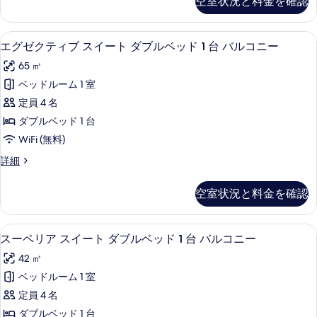
べ
空室状況と料金を確認
の
ク
ダ
の
詳
て
ス
ブ
細
ス
写
の
エグゼクティブ スイート ダブルベッド 
エ
8
イ
エグゼクティブ スイート ダブルベッド 1 台 バルコニー
ル
真
写
グ
ー
ベ
65 ㎡
を
ト
真
ゼ
ダ
ッ
ベッドルーム 1 室
表
を
ク
ブ
ド
定員 4 名
示
ル
表
テ
1
ベ
ダブルベッド 1 台
す
示
ィ
ッ
台
WiFi (無料)
る
ド
す
ブ
バ
1
エ
詳細
る
ス
台
グ
ル
バ
イ
ゼ
コ
空室状況と料金を確認
ル
ク
ー
コ
ニ
テ
ト
ニ
ィ
ー
スーペリア スイート ダブルベッド 1 
ス
ー
9
ブ
スーペリア スイート ダブルベッド 1 台 バルコニー
ダ
の
の
ー
ス
ブ
42 ㎡
詳
イ
す
ペ
細
ー
ル
ベッドルーム 1 室
べ
リ
ト
ベ
定員 4 名
ダ
て
ア
ブ
ッ
ダブルベッド 1 台