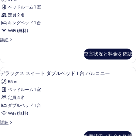
ベ
ク
ム
示
ベッドルーム 1 室
ッ
キ
テ
す
ン
定員 2 名
ド
ィ
グ
る
キングベッド 1 台
1
ベ
ブ
WiFi (無料)
ッ
台
ル
ド
ソ
エ
詳細
1
ー
グ
フ
台
ム
ゼ
ソ
空室状況と料金を確認
ァ
ク
キ
フ
テ
ー
ァ
ン
ィ
ー
デラックス スイート ダブルベッド 1 
デ
ベ
12
ブ
デラックス スイート ダブルベッド 1 台 バルコニー
グ
ベ
ラ
ル
ッ
ッ
ベ
55 ㎡
ー
ッ
ド
ド
ム
ッ
ベッドルーム 1 室
付
ク
キ
付
き
ド
定員 4 名
ン
ス
の
き
1
グ
ダブルベッド 1 台
詳
ス
の
ベ
台
細
WiFi (無料)
ッ
イ
す
の
ド
デ
詳細
ー
べ
1
ラ
す
台
ト
ッ
て