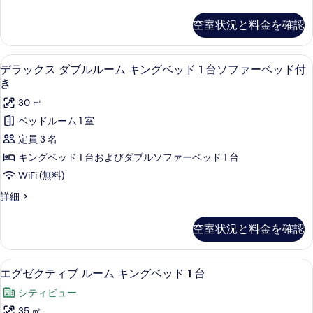
ー
ル
台
ー
ペ
バ
コ
空室状況と料金を確認
リ
ム
ル
ニ
ア
コ
ベ
ツ
ー
ニ
デラックス ダブルルーム キングベッド
デ
12
イ
デラックス ダブルルーム キングベッド 1 台ソファーベッド付
ッ
ー
の
ラ
ン
き
の
ド
ル
す
ッ
詳
30 ㎡
ー
(複
細
べ
ク
ム
ベッドルーム 1 室
数
ベ
て
ス
定員 3 名
ッ
台)
の
ダ
ド
キングベッド 1 台およびダブルソファーベッド 1 台
の
(複
写
ブ
WiFi (無料)
す
数
真
ル
台)
デ
詳細
べ
を
の
ル
ラ
て
詳
ッ
表
ー
空室状況と料金を確認
細
ク
の
示
ム
ス
写
ダ
す
キ
エグゼクティブ ルーム キングベッド 1
エ
真
9
ブ
エグゼクティブ ルーム キングベッド 1 台
る
ン
グ
ル
を
シティビュー
ル
グ
ゼ
表
ー
35 ㎡