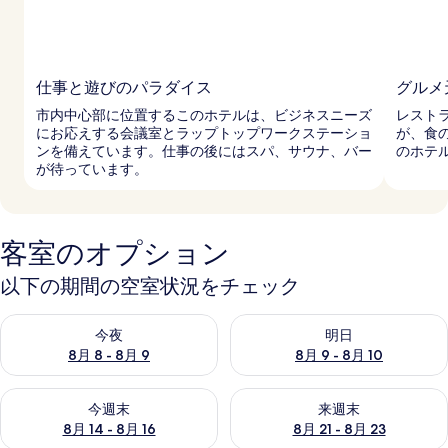
仕事と遊びのパラダイス
グルメ
市内中心部に位置するこのホテルは、ビジネスニーズ
レスト
にお応えする会議室とラップトップワークステーショ
が、食
ンを備えています。仕事の後にはスパ、サウナ、バー
のホテ
が待っています。
客室のオプション
以下の期間の空室状況をチェック
今夜 8月 8 - 8月 9 の空室状況をチェック
明日 8月 9 - 8月 10 の空室
今夜
明日
8月 8 - 8月 9
8月 9 - 8月 10
今週末 8月 14 - 8月 16 の空室状況をチェック
来週末 8月 21 - 8月 23 の
今週末
来週末
8月 14 - 8月 16
8月 21 - 8月 23