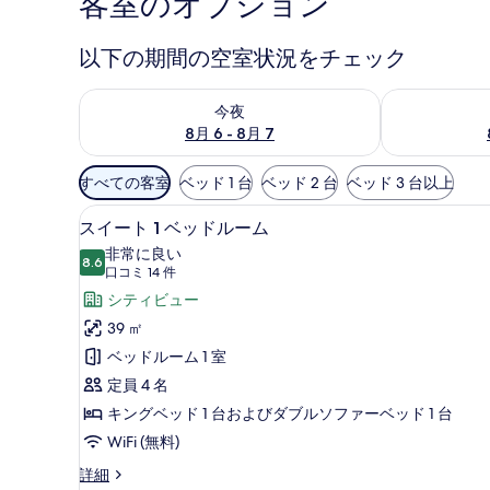
客室のオプション
真
ギ
以下の期間の空室状況をチェック
ャ
今夜 8月 6 - 8月 7 の空室状況をチェック
明日 8月 7 
今夜
ラ
8月 6 - 8月 7
リ
利
ー
すべての客室
ベッド 1 台
ベッド 2 台
ベッド 3 台以上
用
コーヒー / ティーメーカー
ス
可
7
スイート 1 ベッドルーム
イ
能
非常に良い
8.6
な
10 点中 8.6
ー
(口
口コミ 14 件
客
コ
ト
シティビュー
室
ミ
1
39 ㎡
の
14
ベ
ベッドルーム 1 室
絞
件)
ッ
定員 4 名
り
ド
キングベッド 1 台およびダブルソファーベッド 1 台
込
み
ル
WiFi (無料)
条
ー
ス
詳細
件