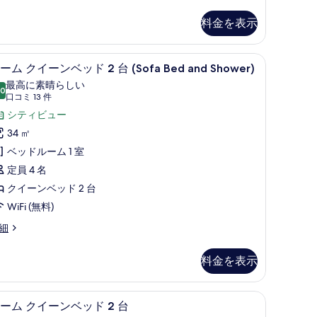
ム
の
料金を表示
す
べ
セーフティボックス (室内)、デスク、ノー
ル
4
ーム クイーンベッド 2 台 (Sofa Bed and Shower)
て
ー
最高に素晴らしい
.0
の
10 点中 10.0
ム
(口
口コミ 13 件
コ
写
ク
シティビュー
ミ
真
イ
34 ㎡
13
を
ー
ベッドルーム 1 室
件)
表
ン
定員 4 名
示
ベ
クイーンベッド 2 台
す
ッ
WiFi (無料)
る
ド
細
台
料金を表示
Sofa
ed
、ノートパソコン用作業スペース、遮光カーテン
セーフティボックス (室内)、デスク、ノー
ル
5
ーム クイーンベッド 2 台
nd