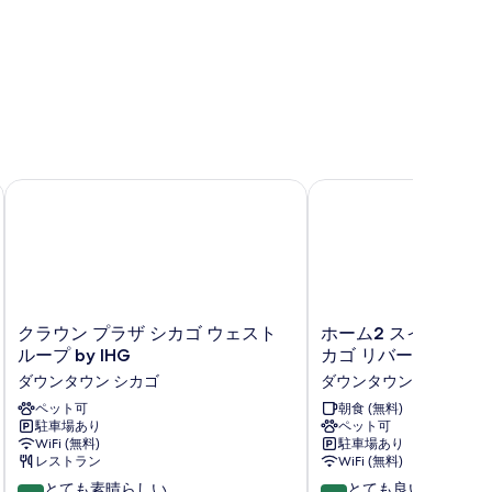
付
き
の
す
べ
て
の
エスタン
メディカルディストリクトUIC
クラウン プラザ シカゴ ウェスト ループ by IHG
ホーム2 スイーツ バイ
写
真
を
表
示
ク
ホ
クラウン プラザ シカゴ ウェスト
ホーム2 スイーツ バ
す
ラ
ー
ループ by IHG
カゴ リバー ノース
ウ
ム
る
ダウンタウン シカゴ
ダウンタウン シカゴ
ン
2
プ
ペット可
ス
朝食 (無料)
駐車場あり
ペット可
ラ
イ
WiFi (無料)
駐車場あり
ザ
ー
レストラン
WiFi (無料)
シ
ツ
10
10
カ
とても素晴らしい
バ
とても良い