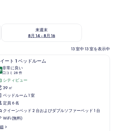
ェック
来週末 8月 14 - 8月 16 の空室状況をチェック
来週末
8月 14 - 8月 16
13 室中 13 室を表示中
コーヒー / ティーメーカー
ス
8
イート 1 ベッドルーム
イ
非常に良い
8
10 点中 8.8
ー
(口
口コミ 28 件
コ
ト
シティビュー
ミ
39 ㎡
28
ベ
ベッドルーム 1 室
件)
ッ
定員 6 名
ド
クイーンベッド 2 台およびダブルソファーベッド 1 台
ル
WiFi (無料)
ー
細