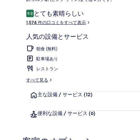
バ
ー
口
とても素晴らしい
9.2
10段階中9.2
コ
シ
1,574 件の口コミをすべて表示
外観
ミ
テ
人気の設備とサービス
ィ
朝食 (無料)
デ
駐車場あり
ィ
レストラン
ス
すべて見る
ト
リ
主な設備 / サービス
(12)
ク
ト
便利な設備 / サービス
(6)
の
写