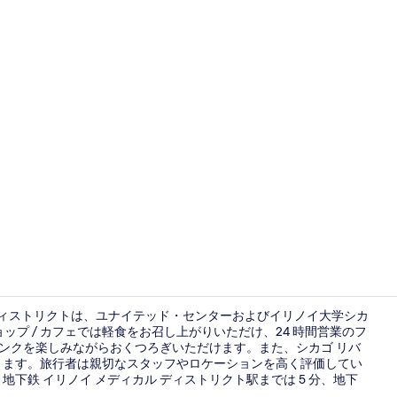
ロビー
ィ ディストリクトは、ユナイテッド・センターおよびイリノイ大学シカ
ップ / カフェでは軽食をお召し上がりいただけ、24 時間営業のフ
リンクを楽しみながらおくつろぎいただけます。また、シカゴ リバ
バー (施設内
あります。旅行者は親切なスタッフやロケーションを高く評価してい
下鉄 イリノイ メディカル ディストリクト駅までは 5 分、地下