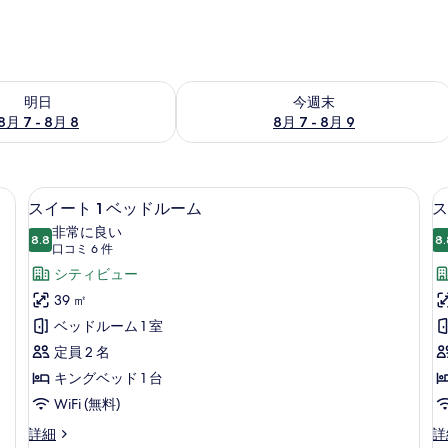
- 8月 8 の空室状況をチェック
今週末 8月 7 - 8月 9 の空室状況をチ
明日
今週末
8月 7 - 8月 8
8月 7 - 8月 9
コーヒー / ティーメーカー
ス
7
スイート 1 ベッドルーム
ス
イ
非常に良い
8.8
8.
10 点中 8.8
ー
(口
口コミ 6 件
コ
ト
シティビュー
ミ
1
1
39 ㎡
6
ベ
ベッドルーム 1 室
件)
ッ
定員 2 名
ド
キングベッド 1 台
ル
WiFi (無料)
ー
ス
ス
詳細
詳