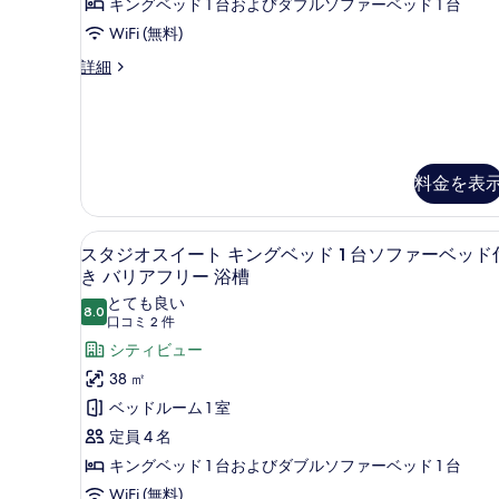
キングベッド 1 台およびダブルソファーベッド 1 台
フ
ッ
の
WiFi (無料)
リ
ド
す
ー
ス
詳細
ル
べ
浴
イ
槽
ー
て
ー
の
ト
ム
の
詳
1
細
(Specialty)
写
ベ
料金を表
の
ッ
真
ド
す
を
ル
セーフティボックス (室内)
ス
べ
ー
表
5
スタジオスイート キングベッド 1 台ソファーベッド
ム
タ
て
き バリアフリー 浴槽
示
(Specialty)
ジ
の
とても良い
す
の
8.0
10 点中 8.0
(口
口コミ 2 件
詳
オ
写
る
細
コ
シティビュー
ス
真
ミ
38 ㎡
イ
を
2
ベッドルーム 1 室
ー
表
件)
定員 4 名
ト
示
キングベッド 1 台およびダブルソファーベッド 1 台
キ
す
WiFi (無料)