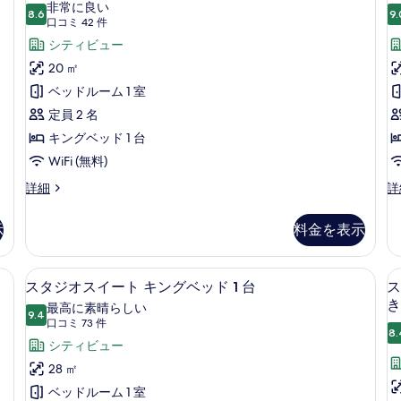
ー
非常に良い
S
ル
8.6
ッ
9.
リ
10 点中 8.6
ム
(口
口コミ 42 件
ー
ド
コ
ー
キ
シティビュー
ム
2
ミ
バ
台
浴
ン
20 ㎡
リ
(S
42
槽
グ
ベッドルーム 1 室
ア
B
件)
フ
a
の
ベ
定員 2 名
リ
Sh
す
ッ
キングベッド 1 台
ー
の
べ
浴
詳
ド
WiFi (無料)
槽
細
て
1
ル
ル
詳細
詳
の
ー
ー
台
の
2
詳
ム
ム
細
の
示
料金を表示
写
キ
ク
す
ン
イ
真
グ
ー
べ
セーフティボックス (室内)、デスク
ス
を
6
ベ
ン
スタジオスイート キングベッド 1 台
ス
て
タ
表
ッ
ベ
き
最高に素晴らしい
ド
9.4
ッ
の
10 点中 9.4
ジ
示
(口
口コミ 73 件
1
ド
8.
コ
写
オ
シティビュー
す
台
2
ミ
の
台
真
ス
28 ㎡
る
詳
の
73
を
イ
ベッドルーム 1 室
細
詳