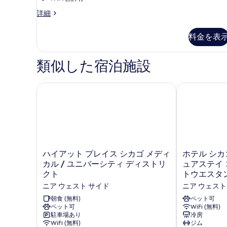
ン
る
ス
詳細
グ
タ
ベ
ジ
料金を表
オ
ッ
ス
ド
イ
類似した宿泊施設
1
ー
ト
台
キ
ハイアット プレイス シカゴ メディカル / ユニバー
ホテル シカゴ
ソ
ン
グ
フ
ベ
ァ
ッ
ー
ド
1
ベ
台
ハ
ホ
ハイアット プレイス シカゴ メディ
ホテル シカ
ッ
ソ
イ
テ
カル / ユニバーシティ ディストリ
ュアステイ 
フ
ド
ア
ル
クト
トウエスタ
ァ
ッ
シ
付
ー
ニア ウェスト サイド
ニア ウェスト
ト
カ
ベ
き
プ
ゴ
朝食 (無料)
ペット可
ッ
レ
ペット可
ウ
WiFi (無料)
バ
ド
駐車場あり
冷房
イ
エ
付
リ
WiFi (無料)
ジム
ス
ス