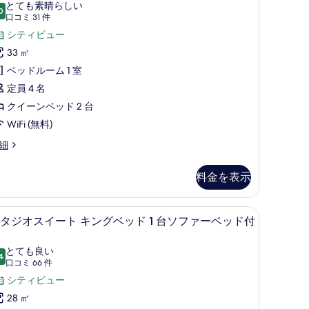
ー
とても素晴らしい
hower)
0
10 点中 9.0
ム
(口
口コミ 31 件
の
コ
ク
シティビュー
す
ミ
イ
33 ㎡
べ
ofa
31
ー
ベッドルーム 1 室
ed
件)
て
nd
ン
定員 4 名
の
ower)
ベ
クイーンベッド 2 台
写
ッ
WiFi (無料)
真
ド
細
を
表
台
料金を表示
示
の
す
、ノートパソコン用作業スペース、遮光カーテン
す
セーフティボックス (室内)、デスク、ノー
ス
6
タジオスイート キングベッド 1 台ソファーベッド付
る
べ
タ
て
ジ
とても良い
4
10 点中 8.4
(口
口コミ 66 件
の
オ
コ
シティビュー
写
ス
ミ
28 ㎡
真
イ