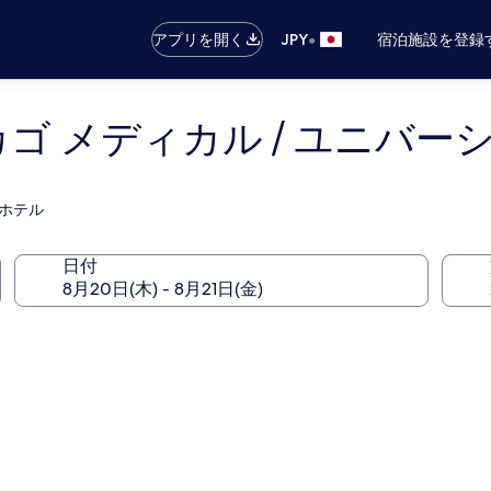
•
アプリを開く
JPY
宿泊施設を登録
カゴ メディカル / ユニバー
るホテル
日付