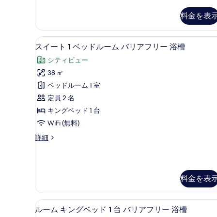
イ
ム
ー
の
料金を表
ト
す
1
ベ
べ
コーヒー / ティーメーカー
ス
7
ッ
スイート 1 ベッドルーム バリアフリー 浴槽
て
イ
ド
シティビュー
ル
の
ー
ー
38 ㎡
写
ト
ム
ベッドルーム 1 室
の
真
1
詳
定員 2 名
ベ
を
細
キングベッド 1 台
ッ
表
WiFi (無料)
ド
示
ス
詳細
ル
す
イ
ー
る
ー
ト
ム
1
バ
料金を表
ベ
ッ
リ
ド
ア
セーフティボックス (室内)
ル
ル
4
ルーム キングベッド 1 台 バリアフリー 浴槽
フ
ー