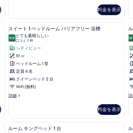
イ
イ
ム
ー
ー
の
示
料金を表示
ト
ト
す
1
1
ベ
ベ
べ
コーヒー / ティーメーカー
ス
7
ッ
ッ
スイート 1 ベッドルーム バリアフリー 浴槽
ル
て
イ
ド
ド
とても素晴らしい
ル
9.0
ル
10
の
10 点中 9.0
ー
(口
口コミ 7 件
ー
ー
コ
写
ト
シティビュー
ム
ム
ミ
の
の
真
1
51 ㎡
詳
詳
7
ベ
を
ベッドルーム 1 室
細
細
件)
ッ
表
定員 4 名
ド
示
クイーンベッド 2 台
ル
す
WiFi (無料)
ー
る
ス
ル
詳細
詳
イ
ー
ム
2
ー
ム
バ
示
料金を表示
ト
ク
(
リ
1
イ
ベ
ー
B
、デスク、ノートパソコン用作業スペース、遮光カーテン
ア
セーフティボックス (室内)、デスク
ル
4
ッ
ン
ルーム キングベッド 1 台
ル
a
フ
ド
ベ