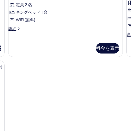
件)
細
表
ー
定員 2 名
示
ト
キングベッド 1 台
す
キ
WiFi (無料)
る
ン
ス
詳細
タ
ス
詳
グ
ジ
タ
ベ
オ
ジ
示
料金を表示
ス
オ
ッ
イ
ス
ド
ー
イ
、デスク、ノートパソコン用作業スペース、遮光カーテン
1
ト
1
ー
付
キ
ト
台
ン
キ
の
グ
ン
ベ
グ
す
ッ
ベ
べ
ド
ッ
1
て
ド
台
1
の
の
台
写
詳
ソ
細
フ
真
ァ