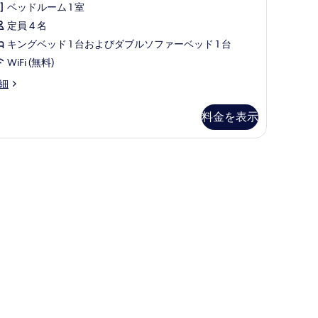
66
ベッドルーム 1 室
を
ー
件)
定員 4 名
表
ト
キングベッド 1 台およびダブルソファーベッド 1 台
示
キ
WiFi (無料)
す
ン
細
る
グ
ベ
料金を表示
ッ
ド
台
ソ
フ
ァ
ー
ベ
ッ
ド