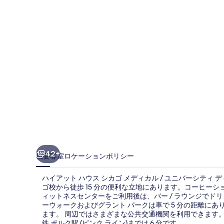
ハ
ウ
ス
シ
カ
ゴ
メ
デ
ィ
カ
42+
概要
客室
ロケーション
ポリシー
ル
ハイアット ハウス シカゴ メディカル / ユニバーシテ
/
ゴ校から徒歩 15 分の便利な立地にあります。コーヒーショ
ユ
ィットネスセンターをご利用後は、バー / ラウンジでド
ーウォークおよびグラント パークは車で 5 分の距離に
ニ
ます。 周辺ではさまざまな公共交通機関を利用できます。地
鉄 ポルク駅 (ピンク ライン)までは 6 分です。