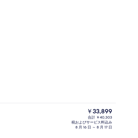
ロビー
現
￥33,899
在
合計 ￥40,303
の
税およびサービス料込み
)
コーヒー / ティーメーカー
料
8 月 16 日 ～ 8 月 17 日
金
は