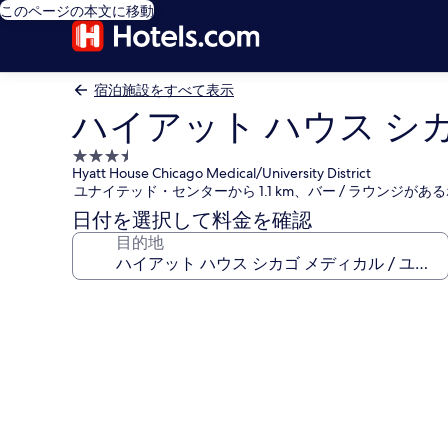
このページの本文に移動
宿泊施設をすべて表示
ハイアット ハウス シ
3.5
Hyatt House Chicago Medical/University District
つ
ユナイテッド・センターから 1.1 km、バー / ラウンジがあ
星
日付を選択して料金を確認
宿
目的地
泊
施
設
ハ
イ
ア
ッ
ト