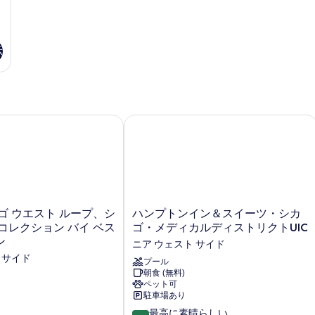
を
ー
ベ
表
ッ
示
ド
示
付
す
き
る
の
詳
細
シティ ディストリクト
 ウエスト ループ、シュアステイ コレクション バイ ベストウ
ハンプトンイン＆スイーツ・シカゴ・
ハ
ゴ ウエスト ループ、シ
ハンプトンイン＆スイーツ・シカ
ン
コレクション バイ ベス
ゴ・メディカルディストリクトUIC
プ
ン
ニア ウェスト サイド
ト
 サイド
ン
プール
朝食 (無料)
イ
ペット可
ン
駐車場あり
＆
10
ス
最高に素晴らしい