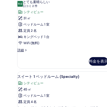
ー
とても素晴らしい
ム
9.0
リ
10 点中 9.0
ム
(口
口コミ 2 件
バ
コ
ー
キ
シティビュー
リ
ア
ミ
浴
ン
31 ㎡
フ
2
槽
グ
ベッドルーム 1 室
リ
件)
ー
の
ベ
定員 2 名
浴
す
ッ
キングベッド 1 台
槽
の
べ
ド
WiFi (無料)
詳
て
1
ル
詳細
細
ー
台
の
ム
バ
料金を表
写
キ
リ
ン
真
グ
ア
コーヒー / ティーメーカー
ス
を
10
ベ
スイート 1 ベッドルーム (Specialty)
フ
イ
表
ッ
シティビュー
ド
リ
ー
示
1
45 ㎡
ー
ト
す
台
ベッドルーム 1 室
バ
浴
1
る
リ
定員 4 名
ベ
槽
ア