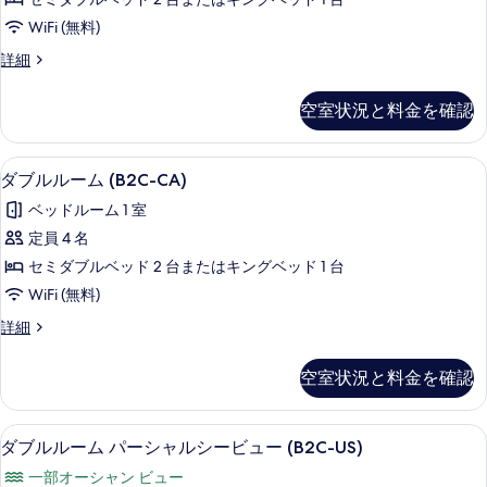
ー
WiFi (無料)
ム
ダ
詳細
(B2C-
ブ
US)
ル
空室状況と料金を確認
ル
の
ー
す
ム
部屋からの景観
ダ
べ
5
(B2C-
ダブルルーム (B2C-CA)
ブ
US)
て
ベッドルーム 1 室
の
ル
の
詳
定員 4 名
ル
細
写
セミダブルベッド 2 台またはキングベッド 1 台
ー
真
WiFi (無料)
ム
を
ダ
詳細
(B2C-
表
ブ
CA)
ル
示
空室状況と料金を確認
ル
の
す
ー
す
ム
る
部屋からの景観
ダ
べ
5
(B2C-
ダブルルーム パーシャルシービュー (B2C-US)
ブ
CA)
て
一部オーシャン ビュー
の