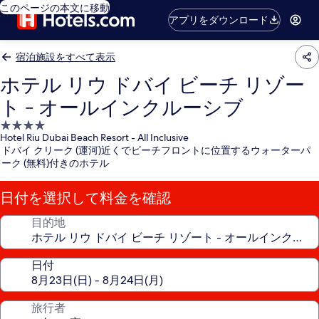
このページの本文に移動
アプリをダウンロード
宿泊施設をすべて表示
ホテル リウ ドバイ ビーチ リゾー
ト - オールインクルーシブ
4.0
Hotel Riu Dubai Beach Resort - All Inclusive
つ
ドバイ クリーク (運河)近くでビーチフロントに位置するウォーターパ
星
ーク (無料)付きのホテル
宿
泊
日付を選択して料金を確認
施
設
目的地
日付
旅行者