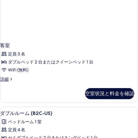
客室
定員 3 名
ダブルベッド 2 台またはクイーンベッド 1 台
WiFi (無料)
客
詳細
室
の
空室状況と料金を確認
詳
細
部屋からの景観
ダ
5
ダブルルーム (B2C-US)
ブ
ベッドルーム 1 室
ル
定員 4 名
ル
セミダブルベッド 2 台またはキングベッド 1 台