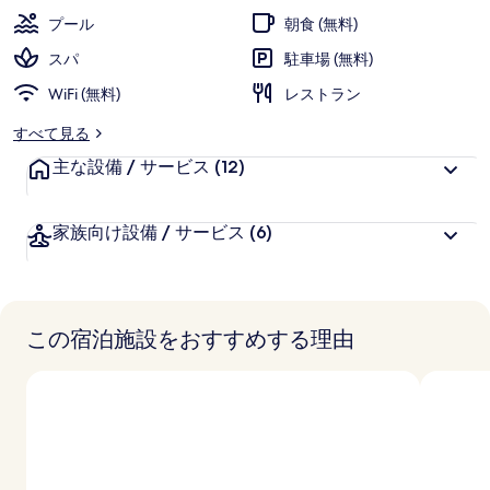
ル
プール
朝食 (無料)
イ
スパ
駐車場 (無料)
ン
WiFi (無料)
レストラン
ク
すべて見る
ル
主な設備 / サービス
(12)
ー
シ
家族向け設備 / サービス
(6)
ブ
の
写
この宿泊施設をおすすめする理由
真
ギ
ャ
ラ