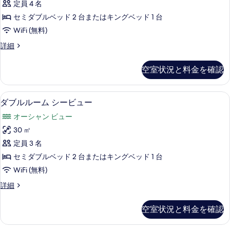
を
定員 4 名
ー
表
セミダブルベッド 2 台またはキングベッド 1 台
ム
示
WiFi (無料)
パ
す
ダ
詳細
ー
ブ
る
シ
ル
空室状況と料金を確認
ル
ャ
ー
ル
ム
ミニバー (無料)、セーフティボックス
ダ
5
パ
ダブルルーム シービュー
シ
ブ
ー
ー
オーシャン ビュー
シ
ル
ャ
ビ
30 ㎡
ル
ル
ュ
定員 3 名
シ
ー
ー
ー
セミダブルベッド 2 台またはキングベッド 1 台
ム
ビ
の
WiFi (無料)
ュ
シ
す
ー
ダ
詳細
ー
の
ブ
べ
詳
ビ
ル
空室状況と料金を確認
て
細
ル
ュ
ー
の