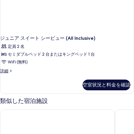
詳
細
ジュニア スイート シービュー (All Inclusive)
定員 2 名
セミダブルベッド 2 台またはキングベッド 1 台
WiFi (無料)
ジ
詳細
ュ
ニ
空室状況と料金を確認
ア
ス
イ
類似した宿泊施設
ー
ト
センタラ ミラージュ ビーチ リゾート ドバイ
アムワジ
シ
ー
ビ
ュ