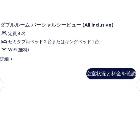
ダブルルーム パーシャルシービュー (All Inclusive)
定員 4 名
セミダブルベッド 2 台またはキングベッド 1 台
WiFi (無料)
ダ
詳細
ブ
ル
空室状況と料金を確認
ル
ー
ム
パ
ー
シ
ャ
ル
シ
ー
ビ
ュ