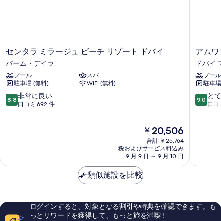
ー
(All
Inclusive)
の
詳
細
セ
ア
センタラ ミラージュ ビーチ リゾート ドバイ
アムワ
ン
ム
パーム・デイラ
ドバイ 
タ
ワ
プール
スパ
プール
ラ
ジ
駐車場 (無料)
WiFi (無料)
駐車場 
ミ
ロ
ラ
タ
10
10
非常に良い
とて
8.8
9.0
ー
ナ
段
段
口コミ 692 件
口コミ
ジ
ジ
階
階
ュ
ュ
中
中
現
￥20,506
ビ
メ
8.8、
9.0、
在
ー
イ
非
と
合計 ￥25,764
の
チ
ラ
常
て
税およびサービス料込み
料
リ
9 月 9 日 ～ 9 月 10 日
ビ
に
も
金
ゾ
ー
良
素
は
ー
類似施設を比較
チ
い、
晴
￥20,506
ト
-
口
ら
ド
ド
コ
し
バ
バ
ミ
い、
ログインすると、対象となる割引や特典を確認できます。も
イ
イ
692
口
っとリワードを獲得して、もっと旅を満喫 !
パ
ド
件
コ