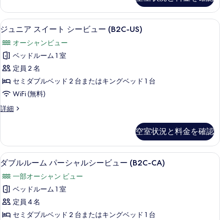
ル
ュ
べ
詳
ー
ー
細
ム
て
部屋からの景観
ジ
5
シ
ジュニア スイート シービュー (B2C-US)
(B2C-
の
ュ
ー
US)
オーシャンビュー
ビ
写
ニ
の
ュ
ベッドルーム 1 室
真
ア
ー
す
定員 2 名
(B2C-
を
ス
べ
US)
セミダブルベッド 2 台またはキングベッド 1 台
表
イ
の
て
WiFi (無料)
示
詳
ー
の
細
ジ
詳細
す
ト
写
ュ
る
シ
ニ
真
空室状況と料金を確認
ア
ー
を
ス
ビ
イ
表
部屋からの景観
ダ
5
ー
ダブルルーム パーシャルシービュー (B2C-CA)
ュ
示
ブ
ト
ー
一部オーシャン ビュー
シ
す
ル
ー
(B2C-
ベッドルーム 1 室
る
ル
ビ
US)
定員 4 名
ュ
ー
の
ー
セミダブルベッド 2 台またはキングベッド 1 台