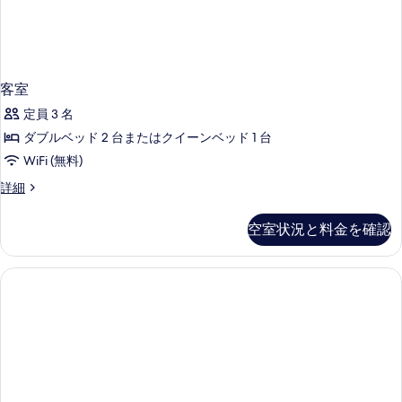
の
細
写
真
を
客室
表
定員 3 名
示
ダブルベッド 2 台またはクイーンベッド 1 台
す
WiFi (無料)
る
客
詳細
室
の
空室状況と料金を確認
詳
細