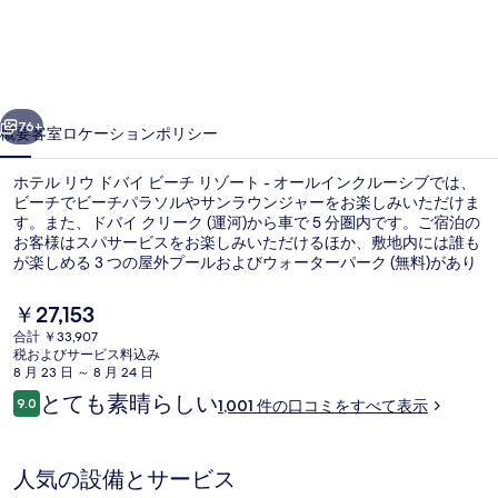
ウ
ド
バ
前へ
次へ
イ
76+
概要
客室
ロケーション
ポリシー
ビ
ホテル リウ ドバイ ビーチ リゾート - オールインクルーシブでは、
ー
ビーチでビーチパラソルやサンラウンジャーをお楽しみいただけま
す。また、ドバイ クリーク (運河)から車で 5 分圏内です。ご宿泊の
チ
お客様はスパサービスをお楽しみいただけるほか、敷地内には誰も
リ
が楽しめる 3 つの屋外プールおよびウォーターパーク (無料)があり
ます。館内には 4 か所のレストランがあり、2 か所のプールサイド
ゾ
バーでは冷たいお飲み物をお楽しみいただけます。そのほかの人気
現
￥27,153
設備として2 か所のスイムアップバー、フィットネスセンター、お
在
ー
合計 ￥33,907
よびホットタブがあります。プールや親切なスタッフが旅行者の高
の
税およびサービス料込み
い評価を得ています。
航空写真
ト
料
8 月 23 日 ～ 8 月 24 日
金
口
とても素晴らしい
-
9.0
1,001 件の口コミをすべて表示
は
10段階中9.0
コ
￥27,153
オ
ミ
で
す
ー
人気の設備とサービス