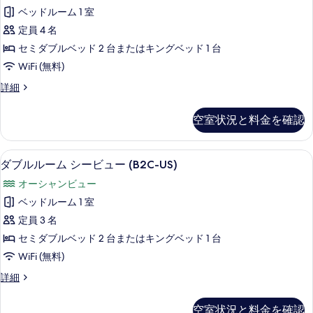
ル
の
詳
ベッドルーム 1 室
ル
細
写
定員 4 名
ー
真
セミダブルベッド 2 台またはキングベッド 1 台
ム
を
WiFi (無料)
パ
表
ダ
詳細
ー
示
ブ
シ
ル
す
空室状況と料金を確認
ル
ャ
る
ー
ル
ム
ミニバー (無料)、セーフティボックス
ダ
5
パ
ダブルルーム シービュー (B2C-US)
シ
ブ
ー
ー
オーシャンビュー
シ
ル
ャ
ビ
ベッドルーム 1 室
ル
ル
ュ
定員 3 名
シ
ー
ー
ー
セミダブルベッド 2 台またはキングベッド 1 台
ム
ビ
(B2C-
WiFi (無料)
ュ
シ
US)
ー
ダ
詳細
ー
(B2C-
の
ブ
US)
ビ
ル
す
空室状況と料金を確認
の