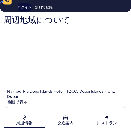
ー
バ
件
ミ
ログイン
無料で登録
ム・
イ
の
1,002
デ
マ
口
件
周辺地域について
イ
リ
コ
件
ラ
ー
ミ
の
ナ
口
コ
ミ
Nakheel Riu Deira Islands Hotel - FZCO, Dubai Islands Front,
Dubai
地図で表示
地図
周辺情報
交通案内
レストラン