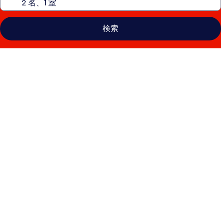
検索
ホ
テ
ル
リ