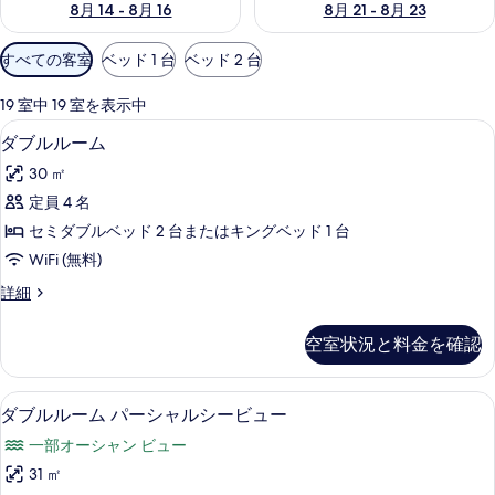
8月 14 - 8月 16
8月 21 - 8月 23
利
すべての客室
ベッド 1 台
ベッド 2 台
用
可
19 室中 19 室を表示中
能
部屋からの景観
ダ
5
ダブルルーム
な
ブ
客
30 ㎡
ル
室
定員 4 名
ル
の
セミダブルベッド 2 台またはキングベッド 1 台
ー
絞
WiFi (無料)
り
ム
ダ
詳細
込
の
ブ
み
す
ル
条
空室状況と料金を確認
ル
べ
件
ー
て
ム
部屋からの景観
ダ
5
の
ダブルルーム パーシャルシービュー
の
ブ
詳
写
一部オーシャン ビュー
細
ル
真
31 ㎡
ル