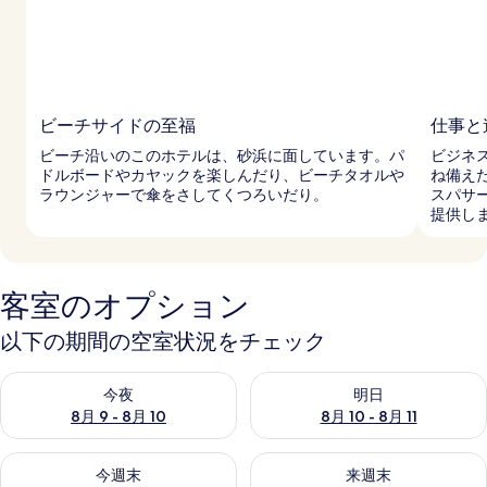
リ
ー
ビーチサイドの至福
仕事と
ビーチ沿いのこのホテルは、砂浜に面しています。パ
ビジネ
ドルボードやカヤックを楽しんだり、ビーチタオルや
ね備え
ラウンジャーで傘をさしてくつろいだり。
スパサ
提供し
客室のオプション
以下の期間の空室状況をチェック
今夜 8月 9 - 8月 10 の空室状況をチェック
明日 8月 10 - 8月 11 の空
今夜
明日
8月 9 - 8月 10
8月 10 - 8月 11
今週末 8月 14 - 8月 16 の空室状況をチェック
来週末 8月 21 - 8月 23 の
今週末
来週末