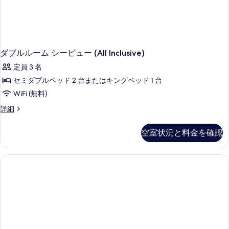
ー
(All
Inclusive)
の
詳
細
ダブルルーム シービュー (All Inclusive)
定員 3 名
セミダブルベッド 2 台またはキングベッド 1 台
WiFi (無料)
ダ
詳細
ブ
ル
空室状況と料金を確認
ル
ー
ム
シ
ー
ビ
ュ
ー
(All
Inclusive)
の