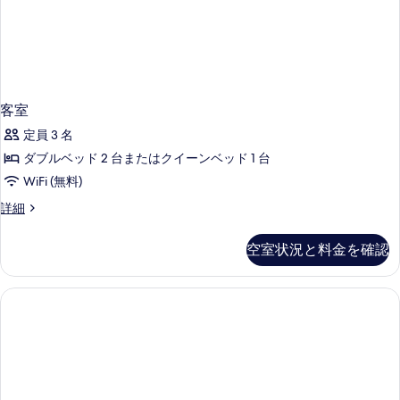
客室
定員 3 名
ダブルベッド 2 台またはクイーンベッド 1 台
WiFi (無料)
客
詳細
室
の
空室状況と料金を確認
詳
細