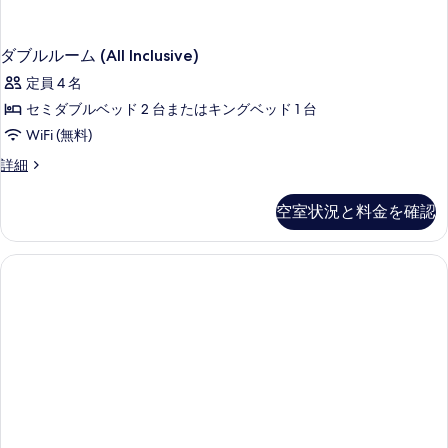
の
写
ダブルルーム (All Inclusive)
真
定員 4 名
を
セミダブルベッド 2 台またはキングベッド 1 台
表
WiFi (無料)
示
す
ダ
詳細
ブ
る
ル
空室状況と料金を確認
ル
ー
ム
(All
Inclusive)
の
詳
細