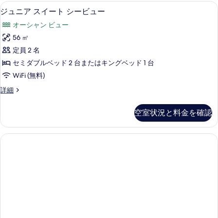
ー
ム
部屋からの景観
ジ
写
6
シ
ジュニア スイート シービュー
の
ュ
ー
真
す
オーシャン ビュー
ビ
ニ
を
ュ
べ
56 ㎡
ア
表
ー
て
定員 2 名
の
ス
示
詳
の
セミダブルベッド 2 台またはキングベッド 1 台
イ
す
細
写
WiFi (無料)
ー
る
真
ジ
詳細
ト
ュ
を
シ
ニ
空室状況と料金を確認
表
ア
ー
ス
示
ビ
イ
す
ー
ュ
ト
る
ー
シ
ー
の
ビ
す
ュ
ー
べ
の
て
詳