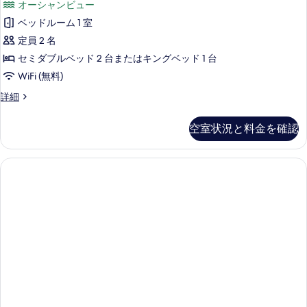
CA)
オーシャンビュー
ビ
写
ニ
の
ュ
ベッドルーム 1 室
真
ア
ー
す
定員 2 名
(B2C-
を
ス
べ
CA)
セミダブルベッド 2 台またはキングベッド 1 台
表
イ
の
て
WiFi (無料)
示
詳
ー
の
細
ジ
詳細
す
ト
写
ュ
る
シ
ニ
真
空室状況と料金を確認
ア
ー
を
ス
ビ
イ
表
ー
ュ
示
ト
ー
シ
す
ー
(B2C-
る
ビ
CA)
ュ
の
ー
(B2C-
す
CA)
べ
の
詳
て
細