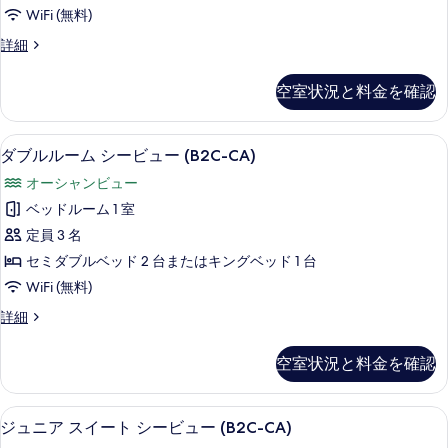
ム
(B2C-
す
WiFi (無料)
US)
パ
べ
の
ダ
詳細
ー
詳
て
ブ
細
シ
ル
の
空室状況と料金を確認
ル
ャ
写
ー
ル
ム
真
ミニバー (無料)、セーフティボックス
ダ
5
パ
ダブルルーム シービュー (B2C-CA)
シ
を
ブ
ー
ー
オーシャンビュー
シ
表
ル
ャ
ビ
ベッドルーム 1 室
示
ル
ル
ュ
定員 3 名
シ
す
ー
ー
ー
セミダブルベッド 2 台またはキングベッド 1 台
る
ム
ビ
(B2C-
WiFi (無料)
ュ
シ
CA)
ー
ダ
詳細
ー
(B2C-
の
ブ
CA)
ビ
ル
す
空室状況と料金を確認
の
ル
ュ
べ
詳
ー
ー
細
ム
て
部屋からの景観
ジ
5
シ
ジュニア スイート シービュー (B2C-CA)
(B2C-
の
ュ
ー