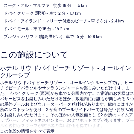
スーク・アル・マルファ
- 徒歩 18 分
- 1.6 km
ドバイ クリーク (運河)
- 車で 2 分
- 1.7 km
ドバイ・アイランド・マリーナ付近のビーチ
- 車で 3 分
- 2.4 km
ドバイ モール
- 車で 15 分
- 16.2 km
ブルジュ ハリファ (超高層ビル)
- 車で 16 分
- 16.8 km
この施設について
ホテル リウ ドバイ ビーチ リゾート - オールイン
クルーシブ
ホテル リウ ドバイ ビーチ リゾート - オールインクルーシブでは、ビー
チでビーチパラソルやサンラウンジャーをお楽しみいただけます。ま
た、ドバイ クリーク (運河)から車で 5 分圏内です。ご宿泊のお客様はス
パサービスをお楽しみいただけるほか、敷地内には誰もが楽しめる 3 つ
の屋外プールおよびウォーターパーク (無料)があります。館内には 4 か
所のレストランがあり、2 か所のプールサイドバーでは冷たいお飲み物
をお楽しみいただけます。そのほかの人気設備として2 か所のスイムア
ップバー、フィットネスセンター、およびホットタブがあります。プー
ルや親切なスタッフが旅行者の高い評価を得ています。
この施設の情報をすべて表示