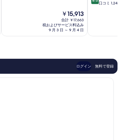
8.0
階
段
ン
口コミ 1,244 件
中
階
ド
現
￥15,913
8.6、
中
ク
在
非
8.0、
合計 ￥17,663
ラ
の
常
税およびサービス料込み
税およ
と
ブ
料
9 月 3 日 ～ 9 月 4 日
8 月 
に
て
グ
金
良
も
ア
は
い、
良
ム
￥15,913
口
い、
タ
コ
口
モ
ミ
コ
ン
522
ミ
ログイン
無料で登録
件
1,244
件
件
の
件
口
の
コ
口
ミ
コ
ミ