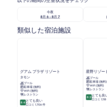
以下の期間の空室状況をチェック
今夜 8月 6 - 8月 7 の空室状況をチェック
明日 8月 7 
今夜
8月 6 - 8月 7
類似した宿泊施設
グアム プラザ リゾート
星野リゾート
グ
星
グアム プラザ リゾート
星野リゾー
ア
野
タモン
プール
ム
リ
駐車場 (無料)
プール
プ
ゾ
WiFi (無料)
駐車場 (無料)
ラ
ー
レストラン
WiFi (無料)
ザ
ト
レストラン
10
とても良
リ
リ
8.2
段
口コミ 1,118
10
とても良い
ゾ
ゾ
8.4
階
段
口コミ 1,706 件
ー
ナ