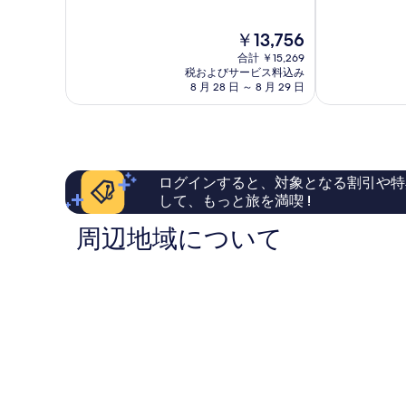
中
階
ト
ー
8.2、
中
タ
レ
現
と
￥13,756
8.4、
モ
グ
在
て
と
ン
合計 ￥15,269
ア
の
も
て
税およびサービス料込み
ム
料
良
8 月 28 日 ～ 8 月 29 日
も
金
い、
良
は
口
い、
￥13,756
コ
口
ミ
コ
1,118
ミ
ログインすると、対象となる割引や特
件
1,706
件
して、もっと旅を満喫 !
件
の
件
周辺地域について
口
の
コ
口
ミ
コ
ミ