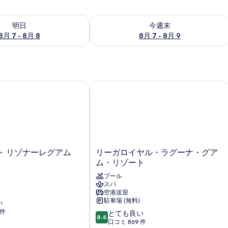
- 8月 8 の空室状況をチェック
今週末 8月 7 - 8月 9 の空室状況をチ
明日
今週末
8月 7 - 8月 8
8月 7 - 8月 9
 リゾナーレグアム
リーガロイヤル・ラグーナ・グアム・
リ
ト リゾナーレグアム
リーガロイヤル・ラグーナ・グア
ー
ム・リゾート
ガ
プール
ロ
スパ
イ
空港送迎
ヤ
駐車場 (無料)
い
ル・
 件
10
とても良い
ラ
8.4
段
口コミ 869 件
グ