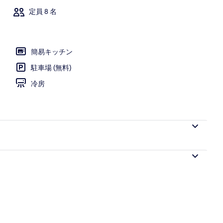
定員 8 名
簡易キッチン
駐車場 (無料)
冷房