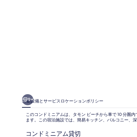
ー
ト
ホ
テ
ル
3
ベ
ッ
ド
ル
ー
9+
概要
設備とサービス
ロケーション
ポリシー
ム
このコンドミニアムは、タモン ビーチから車で 10 分
の
ます。この宿泊施設では、簡易キッチン、バルコニー、深
写
コンドミニアム貸切
真