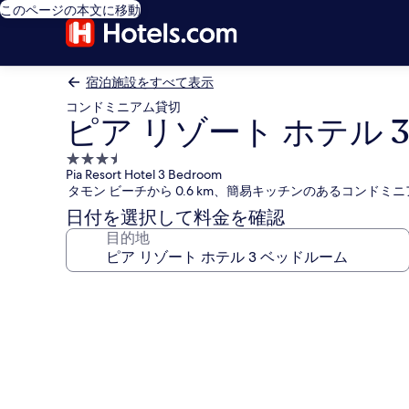
このページの本文に移動
宿泊施設をすべて表示
コンドミニアム貸切
ピア リゾート ホテル 
3.5
Pia Resort Hotel 3 Bedroom
つ
タモン ビーチから 0.6 km、簡易キッチンのあるコンドミニ
星
日付を選択して料金を確認
宿
目的地
泊
施
設
ピ
ア
リ
ゾ