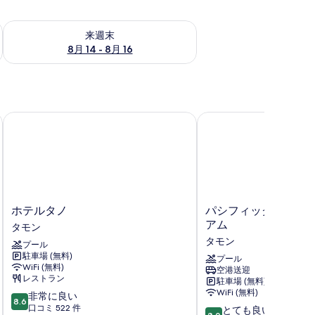
ェック
来週末 8月 14 - 8月 16 の空室状況をチェック
来週末
8月 14 - 8月 16
リゾート
ホテルタノ
パシフィック アイラン
ホ
パ
ホテルタノ
パシフィック アイラン
テ
シ
アム
タモン
ル
フ
タモン
プール
タ
ィ
駐車場 (無料)
ノ
ッ
プール
WiFi (無料)
空港送迎
タ
ク
レストラン
駐車場 (無料)
モ
ア
WiFi (無料)
10
非常に良い
ン
イ
8.6
段
口コミ 522 件
10
ラ
とても良い