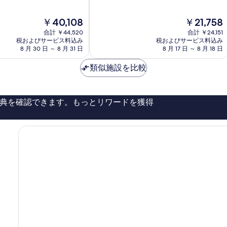
階
ー
中
ナ・
現
現
￥40,108
￥21,758
8.4、
グ
在
在
と
合計 ￥44,520
ア
合計 ￥24,151
の
の
て
税およびサービス料込み
税およびサービス料込み
ム・
料
料
も
8 月 30 日 ～ 8 月 31 日
8 月 17 日 ～ 8 月 18 日
リ
金
金
良
ゾ
は
は
い、
類似施設を比較
ー
￥40,108
￥21,758
口
ト
コ
ミ
典を確認できます。もっとリワードを獲得
869
件
件
の
口
コ
ミ