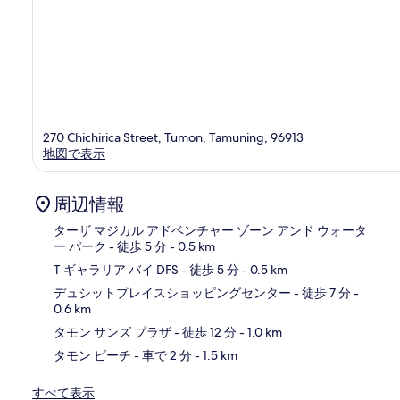
270 Chichirica Street, Tumon, Tamuning, 96913
地図で表示
周辺情報
ターザ マジカル アドベンチャー ゾーン アンド ウォータ
ー パーク
- 徒歩 5 分
- 0.5 km
T ギャラリア バイ DFS
- 徒歩 5 分
- 0.5 km
地
デュシットプレイスショッピングセンター
- 徒歩 7 分
-
0.6 km
タモン サンズ プラザ
- 徒歩 12 分
- 1.0 km
タモン ビーチ
- 車で 2 分
- 1.5 km
すべて表示