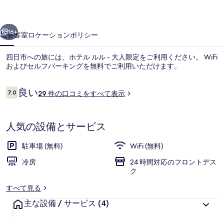
大
前へ
次へ
人
16+
概要
客室
ロケーション
ポリシー
限
四日市への旅には、ホテル ルル - 大人限定をご利用ください。 WiFi
定
およびセルフパーキングを無料でご利用いただけます。
の
口
写
良い
7.0
29 件の口コミをすべて表示
10段階中7.0
コ
真
ミ
ギ
人気の設備とサービス
ャ
防音設備、WiFi (無料)
駐車場 (無料)
WiFi (無料)
ラ
冷房
24 時間対応のフロントデス
リ
ク
ー
すべて見る
主な設備 / サービス
(4)