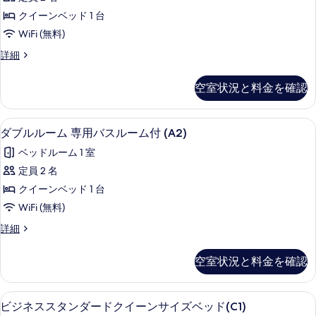
を
ル
ク
ン
クイーンベッド 1 台
イ
表
ー
ー
サ
WiFi (無料)
示
ム
ン
イ
ダ
詳細
サ
す
専
ブ
ズ
イ
る
用
ル
ズ
空室状況と料金を確認
ベ
ル
ベ
バ
ー
ッ
ッ
ス
ム
ド
防音設備、WiFi (無料)
ダ
ド
5
専
ダブルルーム 専用バスルーム付 (A2)
ル
(C)
ブ
(C)
用
の
ー
ベッドルーム 1 室
バ
の
詳
ル
ス
ム
定員 2 名
細
す
ル
ル
付
クイーンベッド 1 台
ー
べ
ー
(A1)
ム
WiFi (無料)
て
ム
付
の
ダ
詳細
(A1)
の
専
ブ
す
の
写
用
ル
詳
べ
空室状況と料金を確認
ル
真
細
バ
て
ー
を
ス
ム
の
防音設備、WiFi (無料)
ビ
5
専
ビジネススタンダードクイーンサイズベッド(C1)
表
ル