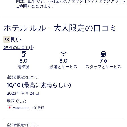
刻は、正午です。非対面式のチェックイン / チェックアウトを
ご利用いただけます。
ホテル ルル - 大人限定の口コミ
口
コ
良い
7.0
ミ
29 件の口コミ
8.0
8.0
7.6
清潔度
設備とサービス
スタッフとサービス
口
宿泊者限定の口コミ
コ
10/10 (最高に素晴らしい)
ミ
2023 年 9 月 24 日
最高でした
Masanobu、1 泊旅行
宿泊者限定の口コミ