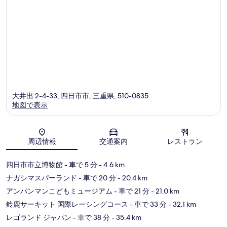
ミ
大井出 2-4-33, 四日市市, 三重県, 510-0835
地図で表示
地図
周辺情報
交通案内
レストラン
四日市市立博物館
- 車で 5 分
- 4.6 km
ナガシマスパーランド
- 車で 20 分
- 20.4 km
アンパンマンこどもミュージアム
- 車で 21 分
- 21.0 km
鈴鹿サーキット 国際レーシングコース
- 車で 33 分
- 32.1 km
レゴランド ジャパン
- 車で 38 分
- 35.4 km