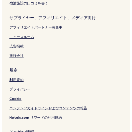
宿泊施設の口コミを書く
ペ
ジ
ン
ー
を
ク
ジ
開
サプライヤー、アフィリエイト、メディア向け
を
く
開
リ
アフィリエイトパートナー募集中
く
ン
リ
ク
ニュースルーム
ン
広告掲載
ク
旅行会社
規定
利用規約
プライバシー
Cookie
コンテンツガイドラインおよびコンテンツの報告
Hotels.com リワードの利用規約
その他の情報