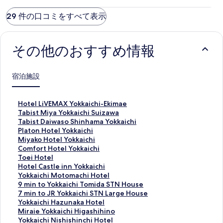
29 件の口コミをすべて表示
その他のおすすめ情報
宿泊施設
H
Hotel LiVEMAX Yokkaichi-Ekimae
o
T
Tabist Miya Yokkaichi Suizawa
t
a
T
Tabist Daiwaso Shinhama Yokkaichi
e
b
a
P
Platon Hotel Yokkaichi
l
i
b
l
M
Miyako Hotel Yokkaichi
L
s
i
a
i
C
Comfort Hotel Yokkaichi
i
t
s
t
y
o
T
Toei Hotel
V
M
t
o
a
m
o
H
Hotel Castle inn Yokkaichi
E
i
D
n
k
f
e
o
Y
Yokkaichi Motomachi Hotel
M
y
a
H
o
o
i
t
o
9
9 min to Yokkaichi Tomida STN House
A
a
i
o
H
r
H
e
k
m
7
7 min to JR Yokkaichi STN Large House
X
Y
w
t
o
t
o
l
k
i
m
Y
Yokkaichi Hazunaka Hotel
Y
o
a
e
t
H
t
C
a
n
i
o
M
Miraie Yokkaichi Higashihino
o
k
s
l
e
o
e
a
i
t
n
k
i
Y
Yokkaichi Nishishinchi Hotel