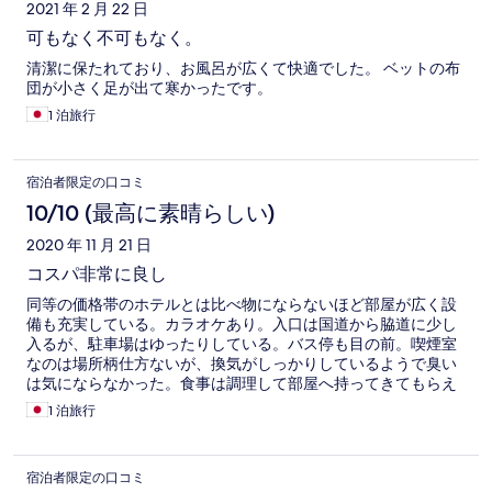
2021 年 2 月 22 日
可もなく不可もなく。
清潔に保たれており、お風呂が広くて快適でした。 ベットの布
団が小さく足が出て寒かったです。
1 泊旅行
宿泊者限定の口コミ
10/10 (最高に素晴らしい)
2020 年 11 月 21 日
コスパ非常に良し
同等の価格帯のホテルとは比べ物にならないほど部屋が広く設
備も充実している。カラオケあり。入口は国道から脇道に少し
入るが、駐車場はゆったりしている。バス停も目の前。喫煙室
なのは場所柄仕方ないが、換気がしっかりしているようで臭い
は気にならなかった。食事は調理して部屋へ持ってきてもらえ
る。このご時世、安心して泊まれるといえる。
1 泊旅行
宿泊者限定の口コミ