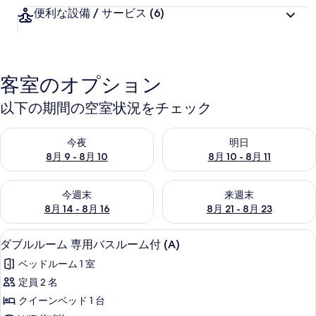
便利な設備 / サービス
(6)
客室のオプション
以下の期間の空室状況をチェック
今夜 8月 9 - 8月 10 の空室状況をチェック
明日 8月 10 - 8月 11 の空
今夜
明日
8月 9 - 8月 10
8月 10 - 8月 11
今週末 8月 14 - 8月 16 の空室状況をチェック
来週末 8月 21 - 8月 23 の
今週末
来週末
8月 14 - 8月 16
8月 21 - 8月 23
防音設備、WiFi (無料)
ダ
5
ダブルルーム 専用バスルーム付 (A)
ブ
ベッドルーム 1 室
ル
定員 2 名
ル
クイーンベッド 1 台
ー