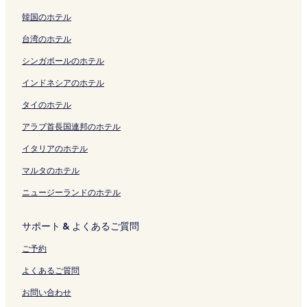
リ
ク
ン
ペ
e
く
ペ
の
i
ペ
i
開
Y
o
の
i
の
O
韓国のホテル
ン
ク
ー
の
リ
ー
ペ
z
ー
の
く
o
k
ペ
E
ペ
f
ク
ジ
ペ
ン
ジ
ー
u
ジ
ペ
リ
k
k
ー
k
ー
u
台湾のホテル
を
ー
ク
を
ジ
c
を
ー
ン
k
a
ジ
i
ジ
r
開
ジ
開
を
h
開
ジ
ク
a
i
を
m
を
o
シンガポールのホテル
く
を
く
開
o
く
を
i
c
開
a
開
c
リ
開
リ
く
n
リ
開
c
h
く
e
く
a
インドネシアのホテル
ン
く
ン
リ
e
ン
く
h
i
リ
の
リ
f
タイのホテル
ク
リ
ク
ン
a
ク
リ
i
-
ン
ペ
ン
e
ン
ク
r
ン
の
e
ク
ー
ク
Y
アラブ首長国連邦のホテル
ク
b
ク
ペ
k
ジ
u
y
ー
i
を
m
イタリアのホテル
Y
ジ
K
開
o
o
を
i
く
r
マルタのホテル
k
開
t
リ
i
ニュージーランドのホテル
k
く
a
ン
z
a
リ
-
ク
a
i
ン
g
の
サポート & よくあるご質問
c
ク
u
ペ
h
c
ー
ご予約
i
h
ジ
S
i
を
よくあるご質問
T
の
開
N
ペ
く
お問い合わせ
の
ー
リ