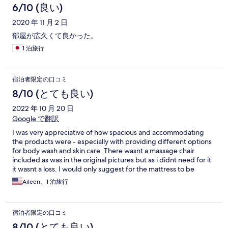
6/10 (良い)
2020 年 11 月 2 日
部屋が広久くて良かった。
1 泊旅行
宿泊者限定の口コミ
8/10 (とても良い)
2022 年 10 月 20 日
Google で翻訳
I was very appreciative of how spacious and accommodating
the products were - especially with providing different options
for body wash and skin care. There wasnt a massage chair
included as was in the original pictures but as i didnt need for it
it wasnt a loss. I would only suggest for the mattress to be
changed to a more comfortable one as the one provided was
Aileen、1 泊旅行
very stiff. Otherwise, the pool/bathtub was a great way to wind
down at the end of the day!
宿泊者限定の口コミ
8/10 (とても良い)