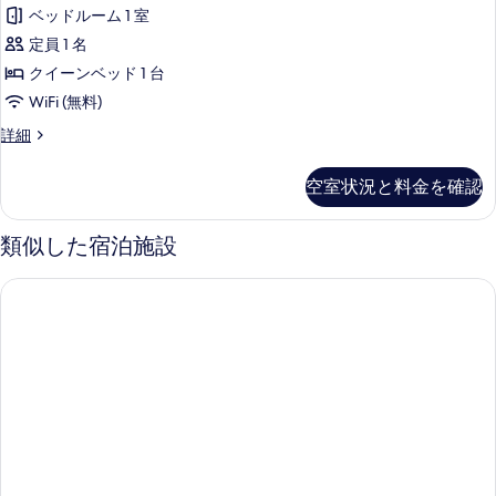
写
ジ
用
示
ー
ベッドルーム 1 室
バ
真
ネ
ス
す
ム
定員 1 名
を
ス
ル
る
付
クイーンベッド 1 台
ー
表
ス
(A2)
ム
WiFi (無料)
示
タ
付
の
ビ
詳細
(A2)
す
ン
ジ
す
の
る
ダ
ネ
詳
べ
空室状況と料金を確認
ス
細
ー
て
ス
ド
タ
類似した宿泊施設
の
ン
ク
写
ダ
天然温泉 けやきの湯 ドーミーイン津
イ
ー
真
ド
ー
を
ク
ン
イ
表
ー
サ
示
ン
イ
サ
す
ズ
イ
る
ズ
ベ
ベ
ッ
ッ