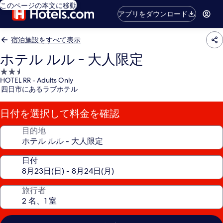
このページの本文に移動
アプリをダウンロード
宿泊施設をすべて表示
ホテル ルル - 大人限定
2.5
HOTEL RR - Adults Only
つ
四日市にあるラブホテル
星
宿
日付を選択して料金を確認
泊
施
目的地
設
日付
旅行者