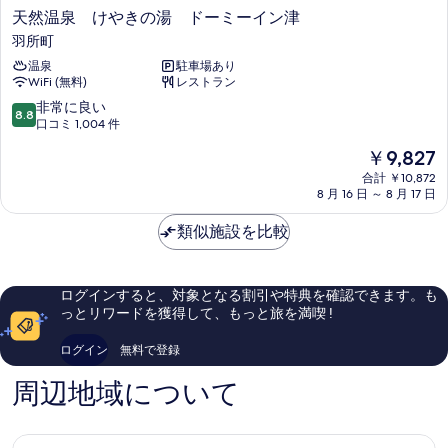
ド
天
天然温泉 けやきの湯 ドーミーイン津
ド
(C1)
然
羽所町
(C1)
の
温
温泉
駐車場あり
の
詳
泉
WiFi (無料)
レストラン
細
け
す
や
10
非常に良い
8.8
べ
き
段
口コミ 1,004 件
の
階
て
現
￥9,827
湯
中
在
の
ド
8.8、
合計 ￥10,872
の
ー
8 月 16 日 ～ 8 月 17 日
非
写
料
ミ
常
真
金
ー
類似施設を比較
に
は
イ
良
を
￥9,827
ン
い、
表
津
口
ログインすると、対象となる割引や特典を確認できます。も
示
羽
コ
っとリワードを獲得して、もっと旅を満喫 !
所
ミ
す
町
1,004
ログイン
無料で登録
る
件
件
周辺地域について
の
口
コ