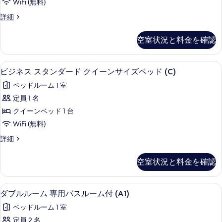
WiFi (無料)
ム
ダ
詳細
専
ブ
用
ル
空室状況と料金を確認
ル
バ
ー
ス
ム
防音設備、WiFi (無料)
ビ
5
専
ビジネス スタンダード クイーンサイズベッド (C)
ル
ジ
用
ー
ベッドルーム 1 室
バ
ネ
ス
ム
定員 1 名
ス
ル
付
クイーンベッド 1 台
ー
ス
(A)
ム
WiFi (無料)
タ
付
の
ビ
詳細
(A)
ン
ジ
す
の
ダ
ネ
詳
べ
空室状況と料金を確認
ス
細
ー
て
ス
ド
タ
の
防音設備、WiFi (無料)
ダ
5
ン
ダブルルーム 専用バスルーム付 (A1)
ク
写
ブ
ダ
イ
ベッドルーム 1 室
ー
真
ル
ド
ー
定員 2 名