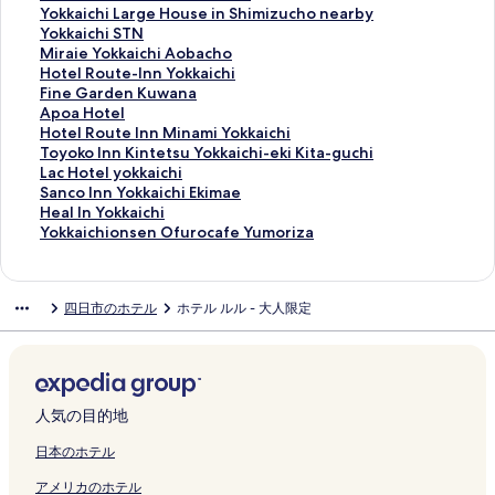
k
k
o
Y
l
t
l
s
c
o
t
k
r
o
Y
Yokkaichi Large House in Shimizucho nearby
k
a
S
o
Y
e
の
t
h
Y
o
a
a
k
o
Yokkaichi STN
a
i
h
k
o
l
ペ
l
i
o
J
i
i
k
k
M
Miraie Yokkaichi Aobacho
i
c
i
k
k
Y
ー
e
M
k
R
c
e
a
k
i
H
Hotel Route-Inn Yokkaichi
c
h
n
a
k
o
ジ
i
o
k
Y
h
Y
i
a
r
o
F
Fine Garden Kuwana
h
i
h
i
a
k
を
n
t
a
o
i
o
c
i
a
t
i
A
Apoa Hotel
i
S
a
c
i
k
開
n
o
i
k
H
k
h
c
i
e
n
p
H
Hotel Route Inn Minami Yokkaichi
-
u
m
h
c
a
く
Y
m
c
k
a
k
i
h
e
l
e
o
o
T
Toyoko Inn Kintetsu Yokkaichi-eki Kita-guchi
E
i
a
i
h
i
リ
o
a
h
a
z
a
N
i
Y
R
G
a
t
o
L
Lac Hotel yokkaichi
k
z
Y
の
i
c
ン
k
c
i
i
u
i
i
L
o
o
a
H
e
y
a
S
Sanco Inn Yokkaichi Ekimae
i
a
o
ペ
の
h
ク
k
h
T
c
n
c
s
a
k
u
r
o
l
o
c
a
H
Heal In Yokkaichi
m
w
k
ー
ペ
i
a
i
o
h
a
h
h
r
k
t
d
t
R
k
H
n
e
Y
Yokkaichionsen Ofurocafe Yumoriza
a
a
k
ジ
ー
の
i
H
m
i
k
i
i
g
a
e
e
e
o
o
o
c
a
o
e
の
a
を
ジ
ペ
c
o
i
S
a
H
s
e
i
-
n
l
u
I
t
o
l
k
の
ペ
i
開
を
ー
h
t
d
T
H
i
h
H
c
I
K
の
t
n
e
I
I
k
四日市のホテル
ホテル ルル - 大人限定
ペ
ー
c
く
開
ジ
i
e
a
N
o
g
i
o
h
n
u
ペ
e
n
l
n
n
a
ー
ジ
h
リ
く
を
の
l
S
L
t
a
n
u
i
n
w
ー
I
K
y
n
Y
i
ジ
を
i
ン
リ
開
ペ
の
T
a
e
s
c
s
A
Y
a
ジ
n
i
o
Y
o
c
を
開
の
ク
ン
く
ー
ペ
N
r
l
h
h
e
o
o
n
を
n
n
k
o
k
h
開
く
ペ
ク
リ
ジ
ー
H
g
の
i
i
i
b
k
a
開
M
t
k
k
k
i
く
リ
ー
ン
を
ジ
o
e
ペ
h
H
n
a
k
の
く
i
e
a
k
a
o
人気の目的地
リ
ン
ジ
ク
開
を
u
H
ー
i
o
S
c
a
ペ
リ
n
t
i
a
i
n
ン
ク
を
く
開
s
o
ジ
n
t
h
h
i
ー
ン
a
s
c
i
c
s
日本のホテル
ク
開
リ
く
e
u
を
o
e
i
o
c
ジ
ク
m
u
h
c
h
e
アメリカのホテル
く
ン
リ
の
s
開
の
l
m
の
h
を
i
Y
i
h
i
n