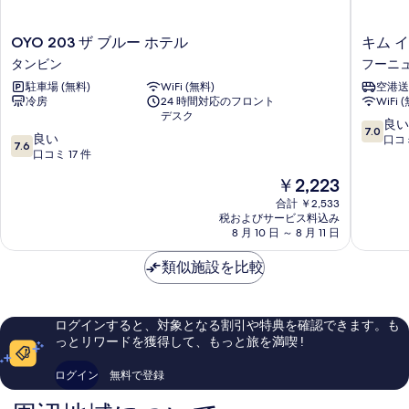
真
を
OYO
キ
OYO 203 ザ ブルー ホテル
キム 
表
203
ム
タンビン
フーニ
示
ザ
イ
駐車場 (無料)
WiFi (無料)
空港送
ブ
ェ
す
冷房
24 時間対応のフロント
WiFi 
ル
ン
デスク
る
ー
ホ
10
良い
7.0
10
ホ
良い
テ
段
口コミ
7.6
段
テ
口コミ 17 件
ル
階
階
ル
フ
中
現
￥2,223
中
タ
ー
7.0、
在
7.6、
ン
合計 ￥2,533
ニ
良
の
税およびサービス料込み
良
ビ
ュ
い、
料
8 月 10 日 ～ 8 月 11 日
い、
ン
ア
口
金
口
ン
コ
は
類似施設を比較
コ
ミ
￥2,223
ミ
22
17
件
件
件
ログインすると、対象となる割引や特典を確認できます。も
件
の
っとリワードを獲得して、もっと旅を満喫 !
の
口
口
コ
ログイン
無料で登録
コ
ミ
ミ