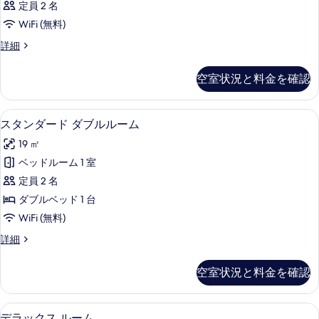
を
定員 2 名
の
表
WiFi (無料)
す
示
客
詳細
べ
室
す
て
の
空室状況と料金を確認
る
詳
の
細
写
スタンダード ダブルルーム | ミニバ
ス
5
スタンダード ダブルルーム
真
タ
を
19 ㎡
ン
表
ベッドルーム 1 室
ダ
示
定員 2 名
ー
す
ダブルベッド 1 台
ド
る
WiFi (無料)
ダ
ス
詳細
ブ
タ
ル
ン
空室状況と料金を確認
ダ
ル
ー
ー
ド
デラックス ルーム | ミニバー、遮光
デ
7
ダ
デラックス ルーム