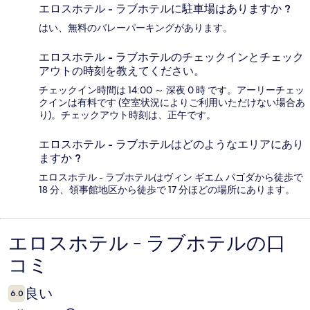
エロスホテル - ラブホテルに駐車場はありますか ?
はい、無料のバレーパーキングがあります。
エロスホテル - ラブホテルのチェックインとチェック
アウトの時刻を教えてください。
チェックイン時間は 14:00 ～ 深夜 0 時 です。アーリーチェッ
クインは有料です (空室状況によりご利用いただけない場合あ
り)。チェックアウト時刻は、正午です。
エロスホテル - ラブホテルはどのようなエリアにあり
ますか ?
エロスホテル - ラブホテルはヴィン ギエム パゴダから徒歩で
18 分、領事館地区から徒歩で 17 分ほどの場所にあります。
エロスホテル - ラブホテルの口
口
コミ
コ
ミ
良い
6.0