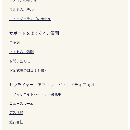
イタリアのホテル
ジ
t
ク
A
ン
を
y
r
ク
マルタのホテル
開
の
e
ニュージーランドのホテル
く
ペ
a
リ
ー
&
ン
ジ
S
サポート & よくあるご質問
ク
を
G
開
'
ご予約
く
s
リ
H
よくあるご質問
ン
e
ク
a
お問い合わせ
r
宿泊施設の口コミを書く
t
の
ペ
サプライヤー、アフィリエイト、メディア向け
ー
ジ
アフィリエイトパートナー募集中
を
開
ニュースルーム
く
広告掲載
リ
ン
旅行会社
ク