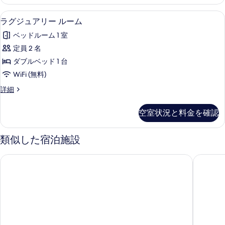
テ
す
ム
ィ
ラグジュアリー ルーム | バスルーム 
ラ
る
8
ブ
ラグジュアリー ルーム
の
グ
ル
す
ベッドルーム 1 室
ー
ジ
ム
べ
定員 2 名
ュ
の
て
ダブルベッド 1 台
詳
ア
細
の
WiFi (無料)
リ
写
ラ
詳細
ー
グ
真
ル
ジ
空室状況と料金を確認
を
ュ
ー
ア
表
ム
リ
類似した宿泊施設
示
ー
の
ル
す
OYO 203 ザ ブルー ホテル
キム イ
す
ー
る
ム
べ
の
て
詳
細
の
写