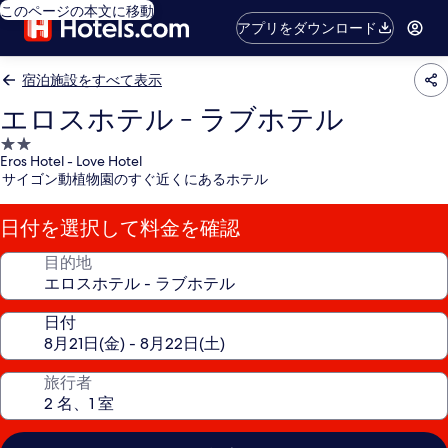
このページの本文に移動
アプリをダウンロード
宿泊施設をすべて表示
エロスホテル - ラブホテル
2.0
Eros Hotel - Love Hotel
つ
サイゴン動植物園のすぐ近くにあるホテル
星
宿
日付を選択して料金を確認
泊
施
目的地
設
日付
旅行者