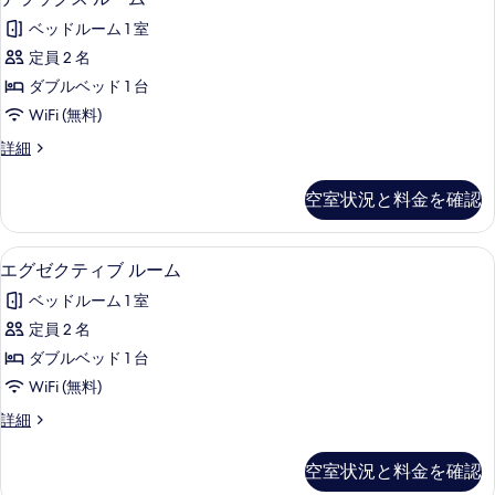
ム
ラ
ブ
の
ベッドルーム 1 室
ル
ッ
ル
す
定員 2 名
ク
ー
べ
ダブルベッド 1 台
ム
ス
の
て
WiFi (無料)
ル
詳
の
デ
詳細
細
ー
ラ
写
ム
ッ
空室状況と料金を確認
真
ク
の
ス
を
す
ル
エグゼクティブ ルーム | ミニバー、
エ
表
9
ー
エグゼクティブ ルーム
べ
グ
ム
示
て
ベッドルーム 1 室
の
ゼ
す
詳
の
定員 2 名
ク
る
細
写
ダブルベッド 1 台
テ
真
WiFi (無料)
ィ
を
エ
詳細
ブ
グ
表
ル
ゼ
空室状況と料金を確認
示
ク
ー