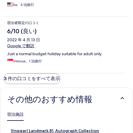
Sa、3 泊旅行
宿泊者限定の口コミ
6/10 (良い)
2022 年 4 月 13 日
Google で翻訳
Just a normal budget holiday suitable for adult only.
Vinicius、1 泊旅行
3 件の口コミをすべて表示
その他のおすすめ情報
宿泊施設
V
Vinpearl Landmark 81, Autograph Collection