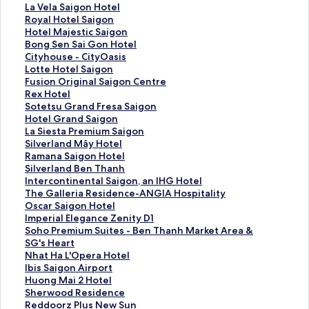
i
L
La Vela Saigon Hotel
n
a
R
Royal Hotel Saigon
p
V
o
H
Hotel Majestic Saigon
e
e
y
o
B
Bong Sen Sai Gon Hotel
a
l
a
t
o
C
Cityhouse - CityOasis
r
a
l
e
n
i
L
Lotte Hotel Saigon
l
S
H
l
g
t
o
F
Fusion Original Saigon Centre
L
a
o
M
S
y
t
u
R
Rex Hotel
a
i
t
a
e
h
t
s
e
S
Sotetsu Grand Fresa Saigon
n
g
e
j
n
o
e
i
x
o
H
Hotel Grand Saigon
d
o
l
e
S
u
H
o
H
t
o
L
La Siesta Premium Saigon
m
n
S
s
a
s
o
n
o
e
t
a
S
Silverland Mây Hotel
a
H
a
t
i
e
t
O
t
t
e
S
i
R
Ramana Saigon Hotel
r
o
i
i
G
-
e
r
e
s
l
i
l
a
S
Silverland Ben Thanh
k
t
g
c
o
C
l
i
l
u
G
e
v
m
i
I
Intercontinental Saigon, an IHG Hotel
8
e
o
S
n
i
S
g
の
G
r
s
e
a
l
n
T
The Galleria Residence-ANGIA Hospitality
1
l
n
a
H
t
a
i
ペ
r
a
t
r
n
v
t
h
O
Oscar Saigon Hotel
,
の
の
i
o
y
i
n
ー
a
n
a
l
a
e
e
e
s
I
Imperial Elegance Zenity D1
A
ペ
ペ
g
t
O
g
a
ジ
n
d
P
a
S
r
r
G
c
m
S
Soho Premium Suites - Ben Thanh Market Area &
u
ー
ー
o
e
a
o
l
を
d
S
r
n
a
l
c
a
a
p
o
SG's Heart
t
ジ
ジ
n
l
s
n
S
開
F
a
e
d
i
a
o
l
r
e
h
N
Nhat Ha L'Opera Hotel
o
を
を
の
の
i
の
a
く
r
i
m
M
g
n
n
l
S
r
o
h
I
Ibis Saigon Airport
g
開
開
ペ
ペ
s
ペ
i
リ
e
g
i
â
o
d
t
e
a
i
P
a
b
H
Huong Mai 2 Hotel
r
く
く
ー
ー
の
ー
g
ン
s
o
u
y
n
B
i
r
i
a
r
t
i
u
S
Sherwood Residence
a
リ
リ
ジ
ジ
ペ
ジ
o
ク
a
n
m
H
H
e
n
i
g
l
e
H
s
o
h
R
Reddoorz Plus New Sun