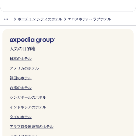
p
ン
ン
を
を
ー
を
n
S
の
S
o
o
n
e
a
o
E
m
a
S
n
e
e
h
ク
ク
開
開
ジ
開
C
a
ペ
a
t
t
T
n
R
n
l
i
L
a
g
r
d
C
く
く
を
く
e
i
ー
i
e
e
h
t
e
H
e
u
'
i
M
w
d
ホーチミン シティのホテル
エロスホテル - ラブホテル
o
リ
リ
開
リ
n
g
ジ
g
l
l
a
a
s
o
g
m
O
g
a
o
o
l
ン
ン
く
ン
t
o
を
o
の
の
n
l
i
t
a
S
p
o
i
o
o
l
ク
ク
リ
ク
r
n
開
n
ペ
ペ
h
S
d
e
n
u
e
n
2
d
r
e
ン
e
の
く
の
ー
ー
の
a
e
l
c
i
r
A
H
R
z
c
ク
の
ペ
リ
ペ
ジ
ジ
ペ
i
n
の
e
t
a
i
o
e
P
t
ペ
ー
ン
ー
を
を
ー
g
c
ペ
Z
e
H
r
t
s
l
人気の目的地
i
ー
ジ
ク
ジ
開
開
ジ
o
e
ー
e
s
o
p
e
i
u
o
ジ
を
を
く
く
を
n
-
ジ
n
-
t
o
l
d
s
日本のホテル
n
を
開
開
リ
リ
開
,
A
を
i
B
e
r
の
e
N
アメリカのホテル
の
開
く
く
ン
ン
く
a
N
開
t
e
l
t
ペ
n
e
ペ
く
リ
リ
ク
ク
リ
n
G
く
y
n
の
の
ー
c
w
韓国のホテル
ー
リ
ン
ン
ン
I
I
リ
D
T
ペ
ペ
ジ
e
S
ジ
ン
ク
ク
ク
H
A
ン
1
h
ー
ー
を
の
u
台湾のホテル
を
ク
G
H
ク
の
a
ジ
ジ
開
ペ
n
開
H
o
ペ
n
を
を
く
ー
の
シンガポールのホテル
く
o
s
ー
h
開
開
リ
ジ
ペ
リ
t
p
ジ
M
く
く
ン
を
ー
インドネシアのホテル
ン
e
i
を
a
リ
リ
ク
開
ジ
タイのホテル
ク
l
t
開
r
ン
ン
く
を
の
a
く
k
ク
ク
リ
開
アラブ首長国連邦のホテル
ペ
l
リ
e
ン
く
ー
i
ン
t
ク
リ