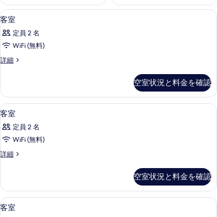
ミニバー、遮光カーテン、防音設備、ア
客
5
客室
室
定員 2 名
の
WiFi (無料)
す
客
詳細
べ
室
て
の
空室状況と料金を確認
詳
の
細
写
ミニバー、遮光カーテン、防音設備、ア
客
7
客室
真
室
を
定員 2 名
の
表
WiFi (無料)
す
示
客
詳細
べ
室
す
て
の
空室状況と料金を確認
る
詳
の
細
写
ミニバー、遮光カーテン、防音設備、ア
客
9
客室
真
室