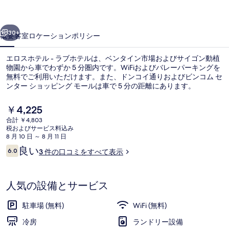
-
前へ
次へ
ラ
30+
概要
客室
ロケーション
ポリシー
ブ
エロスホテル - ラブホテルは、ベンタイン市場およびサイゴン動植
ホ
物園から車でわずか 5 分圏内です。WiFiおよびバレーパーキングを
テ
無料でご利用いただけます。また、ドンコイ通りおよびビンコム セ
ンター ショッピング モールは車で 5 分の距離にあります。
ル
現
￥4,225
の
在
合計 ￥4,803
写
の
税およびサービス料込み
料
8 月 10 日 ～ 8 月 11 日
真
ミニバー、遮光カーテン、防音設備、ア
金
口
良い
6.0
3 件の口コミをすべて表示
は
10段階中6.0
ギ
コ
￥4,225
ミ
で
ャ
す
人気の設備とサービス
ラ
駐車場 (無料)
WiFi (無料)
リ
冷房
ランドリー設備
ー