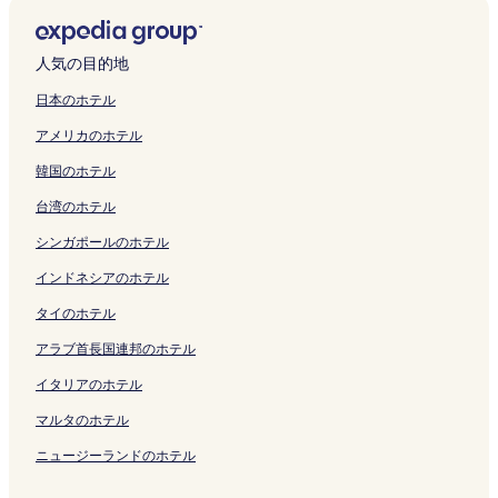
ン
リ
の
U
k
s
ペ
く
a
e
m
z
w
n
の
s
b
s
a
ク
ン
ペ
U
a
h
ー
リ
n
r
e
a
a
Y
ペ
e
u
o
O
ク
ー
の
b
i
ジ
ン
I
i
r
n
の
a
ー
n
の
の
n
人気の目的地
ジ
ペ
a
y
を
ク
c
n
i
t
ペ
m
ジ
S
ペ
ペ
s
を
ー
の
u
開
h
d
n
e
ー
a
を
a
ー
ー
e
日本のホテル
開
ジ
ペ
の
く
i
o
d
i
ジ
b
開
k
ジ
ジ
n
アメリカのホテル
く
を
ー
ペ
リ
n
の
o
の
を
i
く
u
を
を
S
リ
開
ジ
ー
ン
o
ペ
H
ペ
開
k
リ
r
開
開
a
韓国のホテル
ン
く
を
ジ
ク
i
ー
a
ー
く
o
ン
a
く
く
t
ク
リ
開
を
の
ジ
n
ジ
リ
R
ク
の
リ
リ
o
台湾のホテル
ン
く
開
ペ
を
a
を
ン
y
ペ
ン
ン
n
ク
リ
く
ー
開
d
開
ク
o
ー
ク
ク
o
シンガポールのホテル
ン
リ
ジ
く
o
く
k
ジ
y
ク
ン
を
リ
m
リ
a
を
u
インドネシアのホテル
ク
開
ン
a
ン
n
開
W
タイのホテル
く
ク
r
ク
の
く
a
リ
i
ペ
リ
r
アラブ首長国連邦のホテル
ン
の
ー
ン
a
ク
ペ
ジ
ク
k
イタリアのホテル
ー
を
u
ジ
開
の
マルタのホテル
を
く
ペ
ニュージーランドのホテル
開
リ
ー
く
ン
ジ