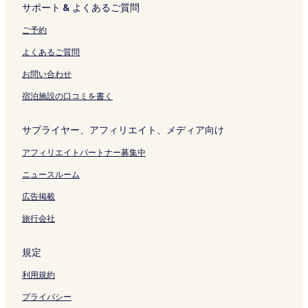
リ
ク
を
サポート & よくあるご質問
ン
開
ク
く
ご予約
リ
ン
よくあるご質問
ク
お問い合わせ
宿泊施設の口コミを書く
サプライヤー、アフィリエイト、メディア向け
アフィリエイトパートナー募集中
ニュースルーム
広告掲載
旅行会社
規定
利用規約
プライバシー