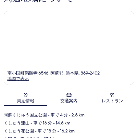
件
口
件
コ
の
ミ
口
コ
ミ
南小国町満願寺 6546, 阿蘇郡, 熊本県, 869-2402
地図で表示
地図
周辺情報
交通案内
レストラン
阿蘇くじゅう国立公園
- 車で 4 分
- 2.6 km
くじゅう連山
- 車で 16 分
- 14.6 km
くじゅう花公園
- 車で 18 分
- 16.2 km