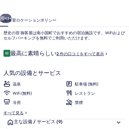
屋
前へ
次へ
の
43+
概要
客室
ロケーション
ポリシー
写
歴史の宿 御客屋は南小国町でおすすめの宿泊施設です。WiFiおよび
真
セルフパーキングを無料でご利用いただけます。
ギ
口
最高に素晴らしい
ャ
10
2 件の口コミをすべて表示
10段階中10
コ
ラ
ミ
リ
人気の設備とサービス
スパ
ー
温泉
駐車場 (無料)
WiFi (無料)
レストラン
冷房
禁煙
すべて見る
主な設備 / サービス
(9)