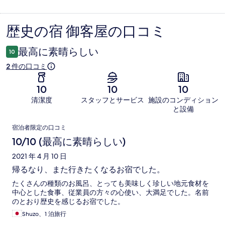
歴史の宿 御客屋の口コミ
口
コ
最高に素晴らしい
10
ミ
2 件の口コミ
10
10
10
清潔度
スタッフとサービス
施設のコンディション
と設備
口
宿泊者限定の口コミ
コ
10/10 (最高に素晴らしい)
ミ
2021 年 4 月 10 日
帰るなり、また行きたくなるお宿でした。
たくさんの種類のお風呂、とっても美味しく珍しい地元食材を
中心とした食事、従業員の方々の心使い、大満足でした。名前
のとおり歴史を感じるお宿でした。
Shuzo、1 泊旅行