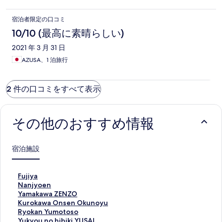
宿泊者限定の口コミ
10/10 (最高に素晴らしい)
2021 年 3 月 31 日
AZUSA、1 泊旅行
2 件の口コミをすべて表示
その他のおすすめ情報
宿泊施設
F
Fujiya
u
N
Nanjyoen
j
a
Y
Yamakawa ZENZO
i
n
a
K
Kurokawa Onsen Okunoyu
y
j
m
u
R
Ryokan Yumotoso
a
y
a
r
y
Y
Yukyou no hibiki YUSAI