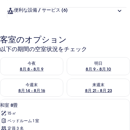
便利な設備 / サービス
(6)
客室のオプション
以下の期間の空室状況をチェック
今夜 8月 8 - 8月 9 の空室状況をチェック
明日 8月 9 - 8月 10 の空室
今夜
明日
8月 8 - 8月 9
8月 9 - 8月 10
今週末 8月 14 - 8月 16 の空室状況をチェック
来週末 8月 21 - 8月 23 の
今週末
来週末
8月 14 - 8月 16
8月 21 - 8月 23
和室 8畳 | セーフティボックス (室内
和
5
和室 8畳
室
15 ㎡
8
ベッドルーム 1 室
畳
定員 3 名