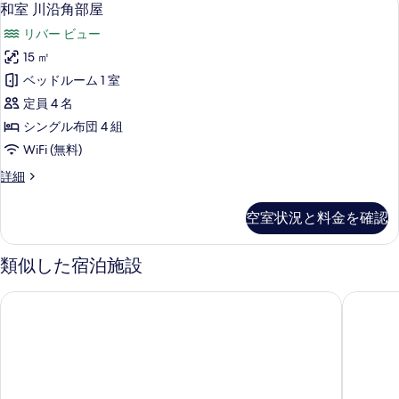
和
7
指
和室 川沿角部屋
す
室
定
べ
リバー ビュー
な
川
し
て
15 ㎡
沿
の
の
ベッドルーム 1 室
詳
角
細
写
定員 4 名
部
真
シングル布団 4 組
屋
を
WiFi (無料)
の
表
和
詳細
す
室
示
べ
川
空室状況と料金を確認
す
沿
て
角
る
の
部
類似した宿泊施設
屋
写
の
湯峡の響き 優彩
優彩別館
真
詳
細
を
表
示
す