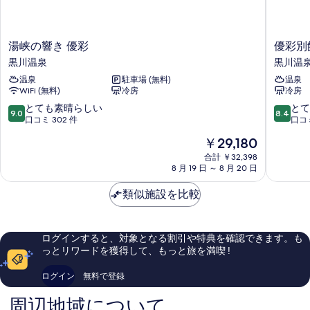
る
湯
優
湯峡の響き 優彩
優彩別
峡
彩
黒川温泉
黒川温
の
別
温泉
駐車場 (無料)
温泉
響
館
WiFi (無料)
冷房
冷房
き
黒
優
川
10
10
とても素晴らしい
とて
9.0
8.4
彩
温
段
段
口コミ 302 件
口コミ
黒
泉
階
階
現
￥29,180
川
中
中
在
温
9.0、
8.4、
合計 ￥32,398
の
泉
8 月 19 日 ～ 8 月 20 日
と
と
料
て
て
金
類似施設を比較
も
も
は
素
良
￥29,180
晴
い、
ら
口
ログインすると、対象となる割引や特典を確認できます。も
し
コ
っとリワードを獲得して、もっと旅を満喫 !
い、
ミ
口
29
ログイン
無料で登録
コ
件
ミ
件
周辺地域について
302
の