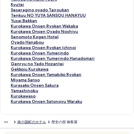
の
o
k
o
o
u
K
Kyutei
ペ
e
a
k
k
k
y
S
Seseragino oyado Tairoukan
ー
n
w
a
a
y
u
e
T
Tenkuu NO YUYA SANSOU HANAYUU
ジ
の
a
w
n
o
t
s
e
Y
Yusai Bekkan
を
ペ
Z
a
Y
u
e
e
n
u
K
Kurokawa Onsen Ryokan Wakaba
開
ー
E
O
u
n
i
r
k
s
u
K
Kurokawa Onsen Oyado Noshiyu
く
ジ
N
n
m
o
の
a
u
a
r
u
S
Senomoto Kogen Hotel
リ
を
Z
s
o
h
ペ
g
u
i
o
r
e
O
Oyado Hanabou
ン
開
O
e
t
i
ー
i
N
B
k
o
n
y
K
Kurokawa Onsen Ryokan Ichinoi
ク
く
の
n
o
b
ジ
n
O
e
a
k
o
a
u
K
Kurokawa Onsen Yumerindo
リ
ペ
O
s
i
を
o
Y
k
w
a
m
d
r
u
K
Kurokawa Onsen Yumerindo Hanadomari
ン
ー
k
o
k
開
o
U
k
a
w
o
o
o
r
u
G
Genryu no Yado Hozantei
ク
ジ
u
の
i
く
y
Y
a
O
a
t
H
k
o
r
e
G
Gekkoju Kurokawa
を
n
ペ
Y
リ
a
A
n
n
O
o
a
a
k
o
n
e
K
Kurokawa Onsen Yamabiko Ryokan
開
o
ー
U
ン
d
S
の
s
n
K
n
w
a
k
r
k
u
M
Miyama Sanso
く
y
ジ
S
ク
o
A
ペ
e
s
o
a
a
w
a
y
k
r
i
K
Kurasako Onsen Sakura
リ
u
を
A
T
N
ー
n
e
g
b
O
a
w
u
o
o
y
u
Y
Yamashinobu
ン
の
開
I
a
S
ジ
R
n
e
o
n
O
a
n
j
k
a
r
a
K
Kurokawaso
ク
ペ
く
の
i
O
を
y
O
n
u
s
n
O
o
u
a
m
a
m
u
K
Kurokawa Onsen Satonoyu Waraku
ー
リ
ペ
r
U
開
o
y
H
の
e
s
n
Y
K
w
a
s
a
r
u
ジ
ン
ー
o
H
く
k
a
o
ペ
n
e
s
a
u
a
S
a
s
o
r
を
ク
ジ
u
A
リ
a
d
t
ー
R
n
e
d
r
O
a
k
h
k
o
南小国町のホテル
歴史の宿 御客屋
開
を
k
N
ン
n
o
e
ジ
y
Y
n
o
o
n
n
o
i
a
k
く
開
a
A
ク
W
N
l
を
o
u
Y
H
k
s
s
O
n
w
a
リ
く
n
Y
a
o
の
開
k
m
u
o
a
e
o
n
o
a
w