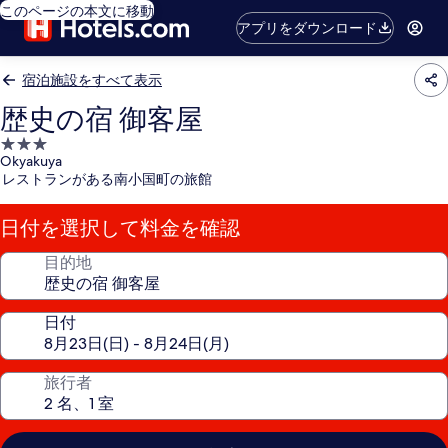
このページの本文に移動
アプリをダウンロード
宿泊施設をすべて表示
歴史の宿 御客屋
3.0
Okyakuya
つ
レストランがある南小国町の旅館
星
宿
日付を選択して料金を確認
泊
施
目的地
設
日付
旅行者