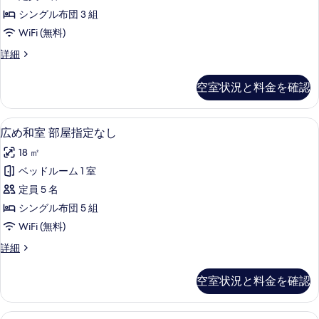
の
シングル布団 3 組
す
WiFi (無料)
べ
和
詳細
て
室
の
8
空室状況と料金を確認
畳
写
の
真
詳
広め和室 部屋指定なし | セーフティボ
広
6
細
を
広め和室 部屋指定なし
め
表
18 ㎡
和
示
ベッドルーム 1 室
室
す
定員 5 名
部
る
シングル布団 5 組
屋
WiFi (無料)
指
広
詳細
定
め
な
和
空室状況と料金を確認
室
し
部
の
屋
和室 川沿角部屋 | セーフティボックス