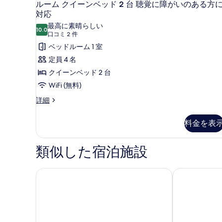
2
ベ
ルーム クイーンベッド 2 台 聴覚に障がいのある方
す
ー
ッ
対応
ド
べ
ム
最高に素晴らしい
1
10.0
10 点中 10.0
(口
口コミ 2 件
て
ク
台
コ
ベッドルーム 1 室
の
の
イ
詳
ミ
定員 4 名
写
ー
細
2
クイーンベッド 2 台
真
ン
件)
WiFi (無料)
を
ベ
ル
詳細
表
ッ
ー
示
ド
ム
料金を表
す
2
ク
イ
台
る
ー
類似した宿泊施設
聴
ン
ベ
覚
ッ
フォー ポインツ バイ シェラトン・ペンティクトン 
デイズ イン 
に
ド
2
障
台
が
聴
い
覚