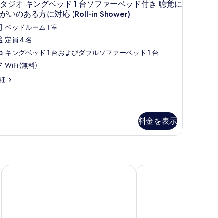
6
タジオ キングベッド 1 台ソファーベッド付き 聴覚に
の
タ
がいのある方に対応 (Roll-in Shower)
す
ジ
ベッドルーム 1 室
べ
オ
定員 4 名
て
キ
キングベッド 1 台およびダブルソファーベッド 1 台
の
ン
WiFi (無料)
写
グ
細
真
ベ
を
ッ
表
ド
料金を表示
示
台
す
ソ
る
フ
バルコモ, ラマダ バイ ウィンダム
ペンティクトン レイク
ァ
ー
ベ
ッ