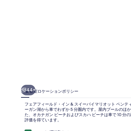
ー
ル
ド・
イ
ン
&
ス
イ
ー
バ
44+
概要
客室
ロケーション
ポリシー
イ
フェアフィールド・イン & スイーバイマリオット ペンテ
マ
ーガン湖から車でわずか 5 分圏内です。屋内プールのほ
リ
た、オカナガン ビーチおよびスカハ ビーチは車で 10
評価を得ています。
オ