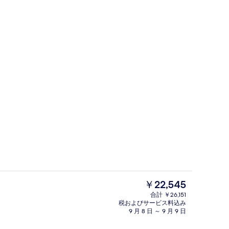
フェ)、毎日提供 (無料)
テラス / パティオ
現
￥22,545
在
合計 ￥26,151
の
税およびサービス料込み
ロビー
料
9 月 8 日 ～ 9 月 9 日
金
は