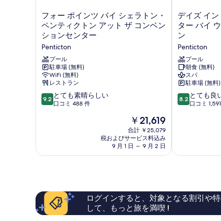
に
の
障
フ
デ
フォー ポインツ バイ シェラトン・
デイズ イン
あ
が
ォ
イ
ペンティクトン アット ザ コンベン
ター バイ 
い
る
ー
ズ
ションセンター
ン
の
ポ
イ
方
あ
Penticton
Penticton
イ
ン
る
に
ン
&
プール
プール
方
ツ
駐車場 (無料)
カ
朝食 (無料)
対
に
WiFi (無料)
スパ
バ
ン
対
応
レストラン
駐車場 (無料)
イ
フ
応
シ
ァ
10
10
とても素晴らしい
とても良
の
9.2
8.2
の
ェ
レ
段
段
口コミ 488 件
口コミ 1,59
す
詳
ラ
ン
階
階
細
現
￥21,619
ト
ス
中
中
べ
在
ン・
セ
9.2、
8.2、
合計 ￥25,079
て
の
ペ
税およびサービス料込み
ン
と
と
料
9 月 1 日 ～ 9 月 2 日
の
ン
タ
て
て
金
テ
ー
も
も
写
は
ィ
バ
素
良
￥21,619
真
ク
イ
晴
い、
ト
ウ
ら
口
を
ン
ィ
し
コ
ログインすると、対象となる割引や特
表
ア
ン
い、
ミ
して、もっと旅を満喫 !
ッ
ダ
口
1,591
示
ト
ム
コ
件