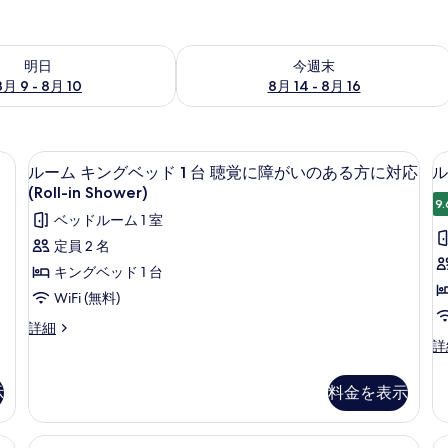
- 8月 10 の空室状況をチェック
今週末 8月 14 - 8月 16 の空室状況を
明日
今週末
8月 9 - 8月 10
8月 14 - 8月 16
スペース、防音設備、アイロン / アイロン台
デスク、ノートパソコン用作業スペース
ル
2
ルーム キングベッド 1 台 聴覚に障がいのある方に対応
ル
ー
(Roll-in Shower)
9.
ム
ベッドルーム 1 室
キ
定員 2 名
ン
キングベッド 1 台
グ
WiFi (無料)
ベ
ル
詳細
ッ
ー
ル
詳
ム
ー
ド
キ
ム
示
料金を表示
1
ン
ク
台
グ
イ
2
ベ
ー
スペース、防音設備、アイロン / アイロン台
聴
デスク、ノートパソコン用作業スペース
ス