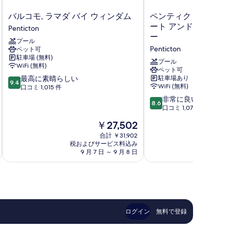
ド
バ
ペ
バルコモ, ラマダ バイ ウィンダム
ペンティクトン レイ
付
ル
ン
ート アンド コンベン
Penticton
き
コ
テ
ー
プール
モ,
ィ
聴
Penticton
ペット可
ラ
ク
駐車場 (無料)
覚
マ
ト
プール
WiFi (無料)
ダ
ン
ペット可
に
10
最高に素晴らしい
駐車場あり
バ
レ
9.4
障
WiFi (無料)
段
口コミ 1,015 件
イ
イ
階
ウ
ク
10
非常に良い
が
8.6
中
ィ
サ
段
口コミ 1,070 件
い
9.4、
ン
イ
階
現
￥27,502
最
ダ
ド
中
の
在
高
ム
リ
8.6、
合計 ￥31,902
あ
の
に
Penticton
税およびサービス料込み
ゾ
税およ
非
料
素
9 月 7 日 ～ 9 月 8 日
9 
る
ー
常
金
晴
ト
に
方
oll-
は
ら
ア
良
￥27,502
し
に
ン
い、
ower)
い、
ド
口
対
口
コ
コ
応
コ
ン
ミ
ログイン
無料で登録
ミ
ベ
1,070
oll-
1,015
ン
件