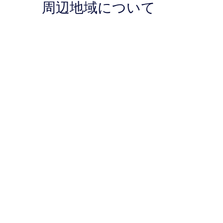
周辺地域について
す
ザ
ペ
ミ
件
コ
ン
488
の
る
ン
テ
件
口
ベ
ィ
件
コ
ン
ク
の
ミ
シ
ト
口
ョ
ン
コ
ン
Penticton
ミ
セ
ン
タ
ー
Penticton