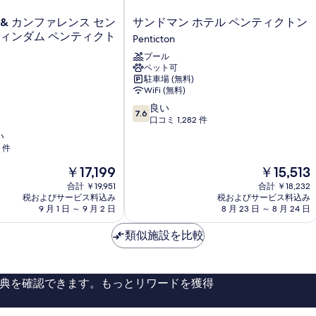
ー
ベ
べ
ド
ベ
ッ
サ
 & カンファレンス セン
サンドマン ホテル ペンティクトン
て
付
ッ
ド
ン
ウィンダム ペンティクト
Penticton
ド
付
の
き
ド
付
き
プール
マ
写
の
き
聴
ペット可
ン
真
の
覚
駐車場 (無料)
す
ホ
詳
に
WiFi (無料)
を
テ
べ
細
障
10
良い
ル
表
7.6
が
て
段
口コミ 1,282 件
ペ
い
示
階
ン
い
の
の
中
テ
1 件
す
あ
写
7.6、
ィ
る
る
現
現
￥17,199
￥15,513
良
ク
真
方
在
在
い、
ト
合計 ￥19,951
合計 ￥18,232
を
に
の
の
口
税およびサービス料込み
ン
税およびサービス料込み
対
料
料
コ
9 月 1 日 ～ 9 月 2 日
8 月 23 日 ～ 8 月 24 日
表
Penticton
応
金
金
ミ
示
(R
は
は
1,282
類似施設を比較
in
￥17,199
￥15,513
件
す
Sh
件
る
の
の
詳
典を確認できます。もっとリワードを獲得
口
細
コ
(R
ミ