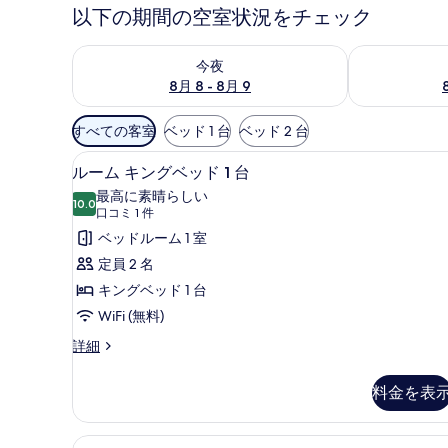
ラ
以下の期間の空室状況をチェック
リ
今夜 8月 8 - 8月 9 の空室状況をチェック
明日 8月 9 
今夜
ー
8月 8 - 8月 9
利
すべての客室
ベッド 1 台
ベッド 2 台
用
デスク、ノートパソコン用作業
ル
可
2
ルーム キングベッド 1 台
ー
能
最高に素晴らしい
10.0
な
10 点中 10.0
ム
(口
口コミ 1 件
客
コ
キ
ベッドルーム 1 室
室
ミ
ン
定員 2 名
の
1
グ
キングベッド 1 台
絞
件)
ベ
WiFi (無料)
り
ッ
込
ル
詳細
ー
み
ド
ム
条
料金を表
1
キ
件
台
ン
グ
の
デスク、ノートパソコン用作業
ル