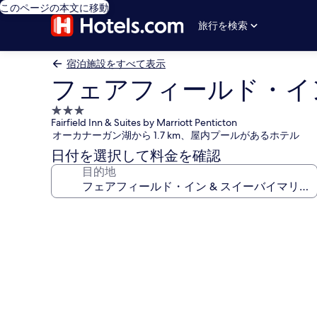
このページの本文に移動
旅行を検索
宿泊施設をすべて表示
フェアフィールド・イン
3.0
Fairfield Inn & Suites by Marriott Penticton
つ
オーカナーガン湖から 1.7 km、屋内プールがあるホテル
星
日付を選択して料金を確認
宿
目的地
泊
施
設
フ
ェ
ア
フ
ィ