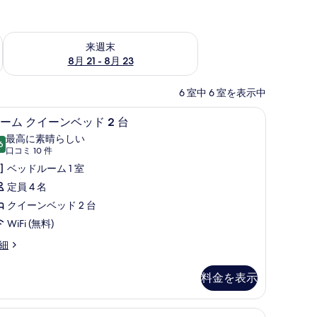
チェック
来週末 8月 21 - 8月 23 の空室状況をチェック
来週末
8月 21 - 8月 23
6 室中 6 室を表示中
、防音設備、アイロン / アイロン台
デスク、ノートパソコン用作業スペース、防音
ル
2
ーム クイーンベッド 2 台
ー
最高に素晴らしい
6
10 点中 9.6
ム
(口
口コミ 10 件
コ
ク
ベッドルーム 1 室
ミ
イ
定員 4 名
10
ー
クイーンベッド 2 台
件)
ン
WiFi (無料)
ベ
細
ッ
料金を表示
ド
、防音設備、アイロン / アイロン台
台
デスク、ノートパソコン用作業スペース、防音
ス