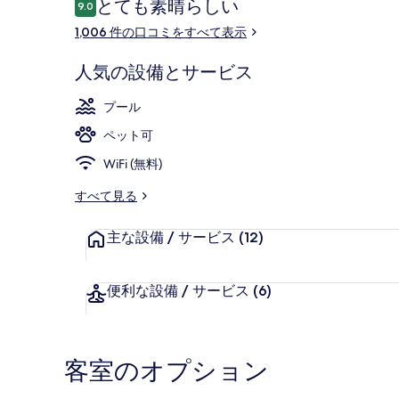
口
とても素晴らしい
ッ
9.0
10段階中9.0
コ
1,006 件の口コミをすべて表示
ト
ミ
ペ
外観
人気の設備とサービス
ン
プール
テ
ペット可
ィ
WiFi (無料)
ク
すべて見る
ト
ン
主な設備 / サービス
(12)
の
便利な設備 / サービス
(6)
写
真
ギ
客室のオプション
ャ