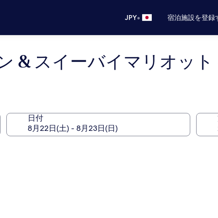
•
JPY
宿泊施設を登録
 & スイーバイマリオット
日付