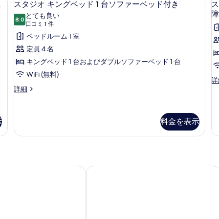
6
ッ
ン
に
スタジオ キングベッド 1 台ソファーベッド付き
ス
覚
タ
ド
ベ
障
とても良い
1
8.0
ッ
に
10 点中 8.0
ジ
(口
口コミ 1 件
台
ド
コ
障
オ
ベッドルーム 1 室
聴
2
ミ
覚
台
が
キ
定員 4 名
に
の
1
い
ン
キングベッド 1 台およびダブルソファーベッド 1 台
障
詳
件)
が
細
の
グ
WiFi (無料)
ス
詳
い
あ
ベ
ス
タ
詳細
の
タ
ジ
る
あ
ッ
ジ
オ
る
方
ド
オ
キ
方
示
料金を表示
キ
ン
に
1
1
に
ン
グ
対
台
対
グ
ベ
応
ソ
応
ベ
ッ
(Roll-
ッ
ド
in
フ
(Roll-
ド
1
アット ザ コンベンションセンター
& カンファレンス センター バイ ウィンダム ペンティクトン
Shower)
サンドマン ホテル ペンティクトン
in
ァ
1
台
の
Shower)
台
ソ
詳
ー
ソ
フ
細
の
ベ
フ
ァ
す
ァ
ー
ッ