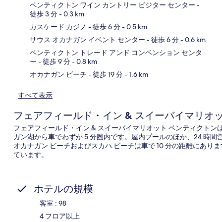
ペンティクトン ワイン カントリー ビジター センター
-
徒歩 3 分
- 0.3 km
カスケード カジノ
- 徒歩 6 分
- 0.5 km
地
サウス オカナガン イベント センター
- 徒歩 6 分
- 0.6 km
ペンティクトン トレード アンド コンベンション センタ
ー
- 徒歩 9 分
- 0.8 km
オカナガン ビーチ
- 徒歩 19 分
- 1.6 km
すべて表示
フェアフィールド・イン & スイーバイマリオ
フェアフィールド・イン & スイーバイマリオット ペンティクトン
ガン湖から車でわずか 5 分圏内です。屋内プールのほか、24 時
オカナガン ビーチおよびスカハ ビーチは車で 10 分の距離にあ
ています。
ホテルの規模
客室 : 98
4 フロア以上