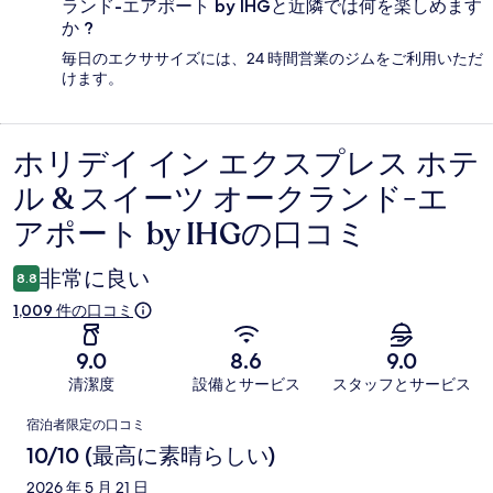
ランド-エアポート by IHGと近隣では何を楽しめます
か ?
毎日のエクササイズには、24 時間営業のジムをご利用いただ
けます。
ホリデイ イン エクスプレス ホテ
口
ル & スイーツ オークランド-エ
コ
アポート by IHGの口コミ
ミ
非常に良い
8.8
1,009 件の口コミ
9.0
8.6
9.0
清潔度
設備とサービス
スタッフとサービス
口
宿泊者限定の口コミ
コ
10/10 (最高に素晴らしい)
ミ
2026 年 5 月 21 日