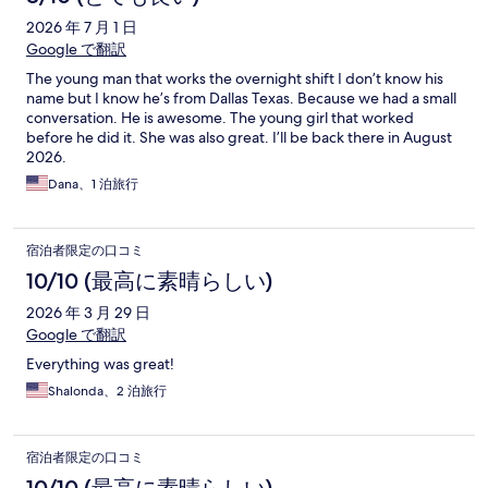
2026 年 7 月 1 日
Google で翻訳
The young man that works the overnight shift I don’t know his
name but I know he’s from Dallas Texas. Because we had a small
conversation. He is awesome. The young girl that worked
before he did it. She was also great. I’ll be back there in August
2026.
Dana、1 泊旅行
宿泊者限定の口コミ
10/10 (最高に素晴らしい)
2026 年 3 月 29 日
Google で翻訳
Everything was great!
Shalonda、2 泊旅行
宿泊者限定の口コミ