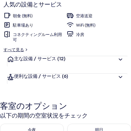
す
イ
人気の設備とサービス
ー
朝食 (無料)
空港送迎
ツ
駐車場あり
WiFi (無料)
オ
コネクティングルーム利用
冷房
ー
可
ク
すべて見る
ラ
主な設備 / サービス
(12)
ン
便利な設備 / サービス
(6)
ド-
エ
ア
客室のオプション
ポ
ー
以下の期間の空室状況をチェック
ト
今夜 8月 6 - 8月 7 の空室状況をチェック
明日 8月 7 - 8月 8 の空室
今夜
明日