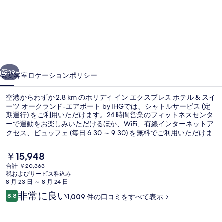
イ
イ
ン
エ
前へ
次へ
ク
39+
概要
客室
ロケーション
ポリシー
ス
空港からわずか 2.8 km のホリデイ イン エクスプレス ホテル & スイ
プ
ーツ オークランド-エアポート by IHGでは、シャトルサービス (定
期運行) をご利用いただけます。24 時間営業のフィットネスセンタ
レ
ーで運動をお楽しみいただけるほか、WiFi、有線インターネットア
ス
クセス、ビュッフェ (毎日 6:30 ～ 9:30) を無料でご利用いただけま
す。また、サン フランシスコ湾およびオークランドアリーナは車で
ホ
5 分の距離にあります。親切なスタッフや空港への近さが旅行者の
現
￥15,948
高い評価を得ています。
在
テ
合計 ￥20,363
の
税およびサービス料込み
外観
ル
料
8 月 23 日 ～ 8 月 24 日
金
口
非常に良い
&
8.8
1,009 件の口コミをすべて表示
は
10段階中8.8
コ
￥15,948
ス
ミ
で