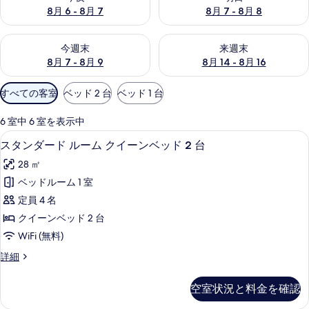
by
8月 6 - 8月 7
8月 7 - 8月 8
IHG
今週末 8月 7 - 8月 9 の空室状況をチェック
来週末 8月 14 - 8月 16 の
の
今週末
来週末
8月 7 - 8月 9
8月 14 - 8月 16
写
利
真
すべての客室
ベッド 2 台
ベッド 1 台
用
ギ
可
6 室中 6 室を表示中
能
ャ
スタンダード ルーム クイーンベッド 2
ス
7
スタンダード ルーム クイーンベッド 2 台
な
タ
ラ
客
28 ㎡
ン
リ
室
ベッドルーム 1 室
ダ
の
ー
定員 4 名
ー
絞
クイーンベッド 2 台
り
ド
WiFi (無料)
込
ル
み
ス
詳細
ー
タ
条
ム
ン
件
空室状況と料金を確認
ダ
ク
ー