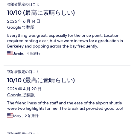
宿泊者限定の口コミ
10/10 (最高に素晴らしい)
2026 年 6 月 14 日
Google で翻訳
Everything was great, especially for the price point. Location
required renting a car, but we were in town for a graduation in
Berkeley and popping across the bay frequently.
Jamie、4 泊旅行
宿泊者限定の口コミ
10/10 (最高に素晴らしい)
2026 年 4 月 20 日
Google で翻訳
The friendliness of the staff and the ease of the airport shuttle
were two highlights for me. The breakfast provided good too!
Mary、2 泊旅行