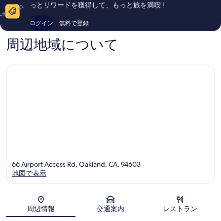
ミ
ミ
っとリワードを獲得して、もっと旅を満喫 !
エ
ア
1,688
1,008
ア
ポ
件
件
ログイン
無料で登録
ポ
ー
件
件
ー
ト
の
の
周辺地域について
ト
ア
口
口
エ
ラ
コ
コ
ア
メ
ミ
ミ
ポ
ダ
ー
ベ
ト・
イ
デ
フ
ィ
ァ
ス
ー
ト
ム
リ
島
ク
ト
66 Airport Access Rd, Oakland, CA, 94603
地図で表示
地図
周辺情報
交通案内
レストラン