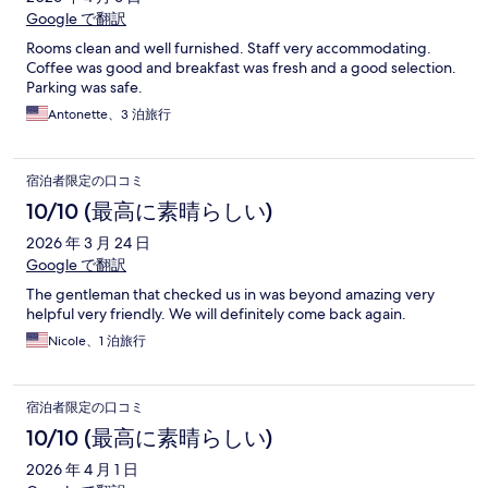
Google で翻訳
Rooms clean and well furnished. Staff very accommodating.
Coffee was good and breakfast was fresh and a good selection.
Parking was safe.
Antonette、3 泊旅行
宿泊者限定の口コミ
10/10 (最高に素晴らしい)
2026 年 3 月 24 日
Google で翻訳
The gentleman that checked us in was beyond amazing very
helpful very friendly. We will definitely come back again.
Nicole、1 泊旅行
宿泊者限定の口コミ
10/10 (最高に素晴らしい)
2026 年 4 月 1 日