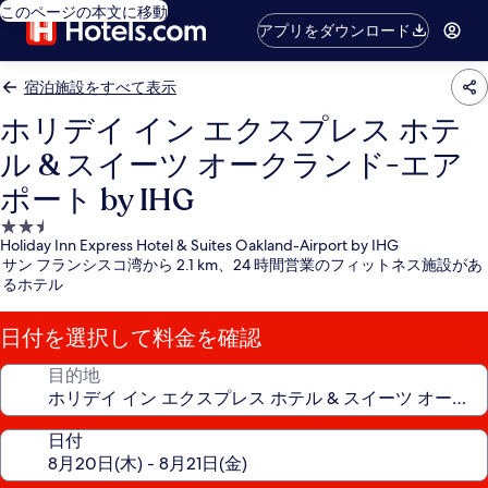
このページの本文に移動
アプリをダウンロード
宿泊施設をすべて表示
ホリデイ イン エクスプレス ホテ
ル & スイーツ オークランド-エア
ポート by IHG
2.5
Holiday Inn Express Hotel & Suites Oakland-Airport by IHG
つ
サン フランシスコ湾から 2.1 km、24 時間営業のフィットネス施設があ
星
るホテル
宿
泊
日付を選択して料金を確認
施
設
目的地
日付