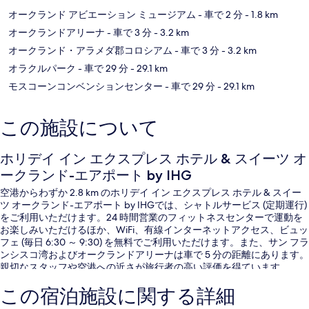
オークランド アビエーション ミュージアム
- 車で 2 分
- 1.8 km
オークランドアリーナ
- 車で 3 分
- 3.2 km
オークランド・アラメダ郡コロシアム
- 車で 3 分
- 3.2 km
オラクルパーク
- 車で 29 分
- 29.1 km
モスコーンコンベンションセンター
- 車で 29 分
- 29.1 km
この施設について
ホリデイ イン エクスプレス ホテル & スイーツ オ
ークランド-エアポート by IHG
空港からわずか 2.8 km のホリデイ イン エクスプレス ホテル & スイー
ツ オークランド-エアポート by IHGでは、シャトルサービス (定期運行)
をご利用いただけます。24 時間営業のフィットネスセンターで運動を
お楽しみいただけるほか、WiFi、有線インターネットアクセス、ビュッ
フェ (毎日 6:30 ～ 9:30) を無料でご利用いただけます。また、サン フラ
ンシスコ湾およびオークランドアリーナは車で 5 分の距離にあります。
親切なスタッフや空港への近さが旅行者の高い評価を得ています。
この宿泊施設に関する詳細