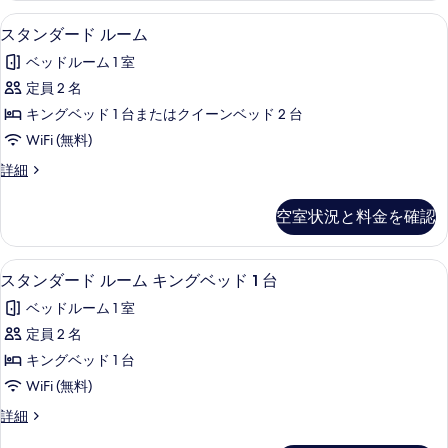
イ
ド
セーフティボックス (室内)、デスク、
ス
7
ル
スタンダード ルーム
ー
タ
ー
ン
ベッドルーム 1 室
ム
ン
ク
ベ
定員 2 名
ダ
イ
ッ
キングベッド 1 台またはクイーンベッド 2 台
ー
ー
ン
ド
WiFi (無料)
ド
ベ
2
ス
詳細
ッ
ル
タ
台
ド
ー
ン
2
の
空室状況と料金を確認
ダ
台
ム
す
ー
の
の
ド
詳
べ
セーフティボックス (室内)、デスク、
ス
7
ル
スタンダード ルーム キングベッド 1 台
す
細
て
タ
ー
べ
ベッドルーム 1 室
ム
の
ン
の
て
定員 2 名
写
ダ
詳
の
キングベッド 1 台
細
真
ー
写
WiFi (無料)
を
ド
真
ス
詳細
表
ル
タ
を