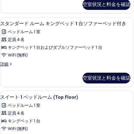
示
ー
ン
空室状況と料金を確認
表
ダ
す
ム
ー
示
る
キ
ド
スタンダード ルーム キングベッド 1 
ス
す
7
ル
スタンダード ルーム キングベッド 1 台ソファーベッド付き
ン
タ
ー
る
グ
ベッドルーム 1 室
ム
ン
キ
ベ
定員 4 名
ダ
ン
ッ
キングベッド 1 台およびダブルソファーベッド 1 台
グ
ー
ベ
ド
WiFi (無料)
ド
ッ
1
ス
詳細
ド
ル
タ
台
1
ー
ン
台
の
空室状況と料金を確認
ダ
の
ム
す
ー
詳
キ
ド
細
べ
セーフティボックス (室内)、デスク、
ス
4
ル
スイート 1 ベッドルーム (Top Floor)
ン
て
イ
ー
グ
ベッドルーム 1 室
ム
の
ー
キ
ベ
定員 4 名
写
ト
ン
ッ
キングベッド 1 台
グ
真
1
ベ
ド
WiFi (無料)
ベ
を
ッ