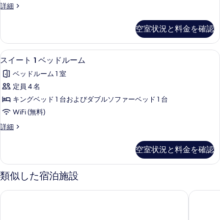
1
ス
詳細
ド
ッ
表
イ
台
1
ド
示
ー
台
ソ
空室状況と料金を確認
ト
ル
す
ソ
フ
1
フ
ー
る
ベ
ァ
ァ
セーフティボックス (室内)、デスク、
ス
7
ッ
ム
スイート 1 ベッドルーム
ー
ー
イ
ド
ベ
(Top
ベッドルーム 1 室
ル
ベ
ッ
ー
Floor)
ー
定員 4 名
ド
ッ
ト
ム
の
付
キングベッド 1 台およびダブルソファーベッド 1 台
(Top
ド
1
き
す
Floor)
WiFi (無料)
の
ベ
付
べ
の
詳
ス
詳細
詳
ッ
き
細
て
イ
細
ド
の
ー
の
空室状況と料金を確認
ト
ル
す
写
1
ー
べ
ベ
真
類似した宿泊施設
ッ
ム
て
を
ド
の
の
コートヤード バイ マリオット オークランド エアポート
ハンプト
表
ル
す
ー
写
示
ム
べ