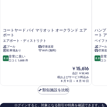
真
す
の
て
を
詳
る
細
の
表
写
示
真
す
コ
ハ
コートヤード バイ マリオット オークランド エア
ハンプ
を
る
ー
ン
ポート
ート 
表
ト
プ
エアポート・ディストリクト
ベイフ
ヤ
ト
示
ー
プール
空港送迎
ン
プール
す
駐車場あり
WiFi (無料)
空港送
ド
イ
る
バ
ン
10
10
非常に良い
非常
8.6
8.8
イ
&
段
段
口コミ 1,688 件
口コミ
マ
ス
階
階
現
￥15,616
リ
イ
中
中
在
オ
ー
8.6、
8.8、
合計 ￥18,145
の
ッ
ツ
税およびサービス料込み
非
非
料
ト
8 月 9 日 ～ 8 月 10 日
オ
常
常
金
オ
ー
に
に
は
ー
類似施設を比較
ク
良
良
￥15,616
ク
ラ
い、
い、
ラ
ン
口
口
ン
ド
コ
コ
ログインすると、対象となる割引や特典を確認できます。も
ド
エ