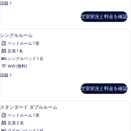
を
ス
詳細
ブ
ー
表
ル
ペ
空室状況と料金を確認
示
リ
ル
ア
す
ー
ダ
シングルルーム | 高級寝具、ミニバ
シ
る
3
ブ
シングルルーム
ム
ン
ル
バ
ベッドルーム 1 室
ル
グ
ー
ル
定員 1 名
ル
ム
コ
シングルベッド 1 台
バ
ル
ル
ニ
WiFi (無料)
ー
コ
ー
シ
詳細
ニ
ム
ン
の
ー
の
グ
の
空室状況と料金を確認
す
ル
詳
す
ル
べ
細
べ
ー
スタンダード ダブルルーム | 高級
ス
て
4
ム
スタンダード ダブルルーム
て
タ
の
の
の
ベッドルーム 1 室
詳
ン
写
細
写
定員 2 名
ダ
真
クイーンベッド 1 台