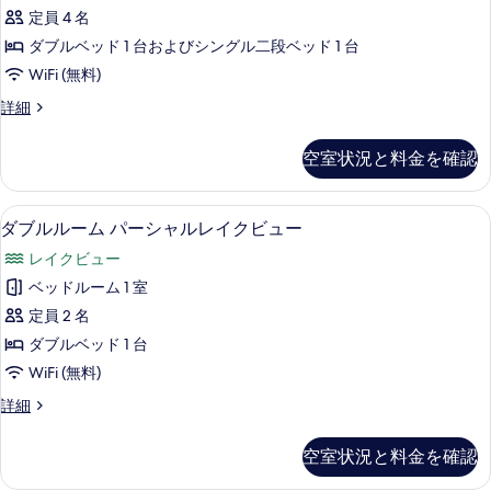
ミ
示
て
の
定員 4 名
リ
す
詳
の
ダブルベッド 1 台およびシングル二段ベッド 1 台
細
ー
る
写
WiFi (無料)
ル
真
フ
詳細
ー
ァ
を
ム
ミ
表
空室状況と料金を確認
リ
バ
示
ー
ル
ル
す
ダブルルーム パーシャルレイクビュー
ダ
9
ー
ダブルルーム パーシャルレイクビュー
コ
る
ブ
ム
ニ
レイクビュー
バ
ル
ル
ー
ベッドルーム 1 室
ル
コ
の
定員 2 名
ニ
ー
ー
す
ダブルベッド 1 台
ム
の
べ
WiFi (無料)
詳
パ
て
細
ダ
詳細
ー
ブ
の
シ
ル
空室状況と料金を確認
写
ル
ャ
ー
真