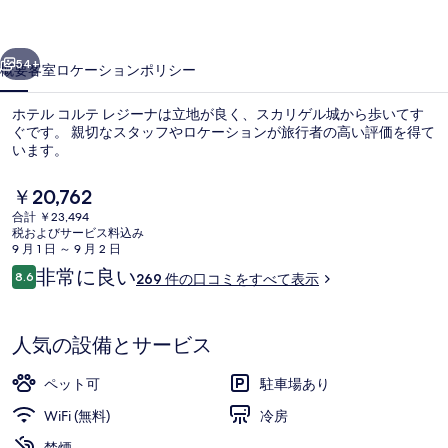
レ
前へ
次へ
ジ
54+
概要
客室
ロケーション
ポリシー
ー
ホテル コルテ レジーナは立地が良く、スカリゲル城から歩いてす
ナ
ぐです。 親切なスタッフやロケーションが旅行者の高い評価を得て
います。
の
写
現
￥20,762
在
真
合計 ￥23,494
の
税およびサービス料込み
料
ギ
9 月 1 日 ～ 9 月 2 日
金
口
非常に良い
8.6
269 件の口コミをすべて表示
外観
ャ
は
10段階中8.6
コ
￥20,762
ラ
ミ
で
す
人気の設備とサービス
リ
ー
ペット可
駐車場あり
WiFi (無料)
冷房