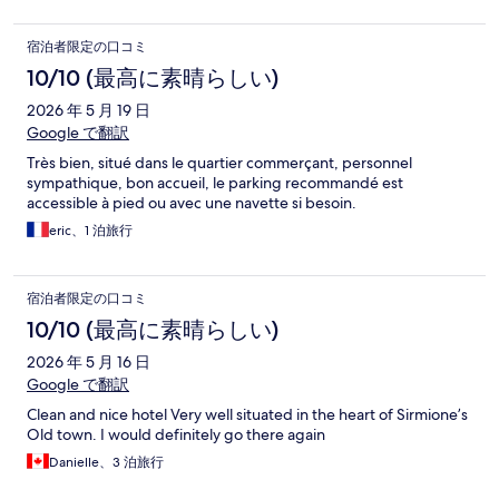
宿泊者限定の口コミ
10/10 (最高に素晴らしい)
2026 年 5 月 19 日
Google で翻訳
Très bien, situé dans le quartier commerçant, personnel
sympathique, bon accueil, le parking recommandé est
accessible à pied ou avec une navette si besoin.
eric、1 泊旅行
宿泊者限定の口コミ
10/10 (最高に素晴らしい)
2026 年 5 月 16 日
Google で翻訳
Clean and nice hotel Very well situated in the heart of Sirmione’s
Old town. I would definitely go there again
Danielle、3 泊旅行