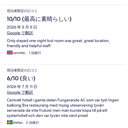
宿泊者限定の口コミ
10/10 (最高に素晴らしい)
2026 年 5 月 5 日
Google で翻訳
Only stayed one night but room was great, great location,
friendly and helpful staff.
Jennifer、1 泊旅行
宿泊者限定の口コミ
6/10 (良い)
2026 年 7 月 11 日
Google で翻訳
Centralt hotell i gamla delen Fungerande AC som var tyst Ingen
balkong Bra restaurang med mysig uteservering tyvärr
serverade de inte frukost men man kunde köpa till på ett
systerhotell och den var tyvärr inte värd priset
Stefan、2 泊旅行