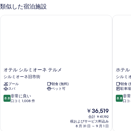
ル
ム
類似した宿泊施設
を
パ
レ
ー
表
オテル シルミオーネ テルメ
ホテル 
イ
シ
示
ャ
ク
す
ル
ビ
レ
る
イ
ュ
ク
ー
ビ
の
ュ
ー
す
の
オ
ホ
オテル シルミオーネ テルメ
ホテル
べ
詳
テ
テ
シルミオーネ旧市街
シルミ
細
て
ル
ル
プール
朝食 (無料)
朝食 (
シ
マ
の
スパ
ペット可
駐車場
ル
ビ
写
ミ
ー
10
10
非常に良い
非常
8.8
8.8
オ
ノ
段
段
口コミ 1,008 件
口コミ
真
ー
シ
階
階
を
現
￥36,519
ネ
ル
中
中
在
テ
ミ
表
8.8、
8.8、
合計 ￥41,192
の
ル
税およびサービス料込み
オ
非
非
示
料
8 月 31 日 ～ 9 月 1 日
メ
ー
常
常
金