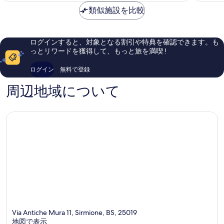
す
シ
ネ
に
に
は
類似施設を比較
ル
旧
良
良
る
￥36,519
ミ
市
い、
い、
オ
街
口
口
ー
コ
コ
ログインすると、対象となる割引や特典を確認できます。も
ネ
ミ
ミ
っとリワードを獲得して、もっと旅を満喫 !
旧
1,008
400
市
件
件
ログイン
無料で登録
街
件
件
の
の
周辺地域について
口
口
コ
コ
ミ
ミ
Via Antiche Mura 11, Sirmione, BS, 25019
地図で表示