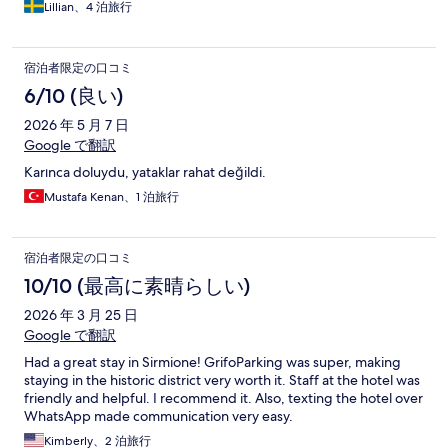
Lillian、4 泊旅行
宿泊者限定の口コミ
6/10 (良い)
2026 年 5 月 7 日
Google で翻訳
Karınca doluydu, yataklar rahat değildi.
Mustafa Kenan、1 泊旅行
宿泊者限定の口コミ
10/10 (最高に素晴らしい)
2026 年 3 月 25 日
Google で翻訳
Had a great stay in Sirmione! GrifoParking was super, making
staying in the historic district very worth it. Staff at the hotel was
friendly and helpful. I recommend it. Also, texting the hotel over
WhatsApp made communication very easy.
Kimberly、2 泊旅行