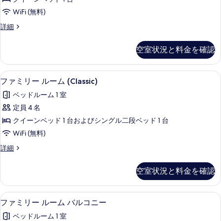
真
ー
を
を
WiFi (無料)
ド
表
表
ス
詳細
ダ
示
タ
示
ブ
ン
す
空室状況と料金を確認
す
ダ
ル
る
ー
る
ル
ド
ファミリー ルーム (Classic) |
フ
3
ダ
ファミリー ルーム (Classic)
ー
ァ
ブ
ム
ベッドルーム 1 室
ル
ミ
ル
の
定員 4 名
リ
ー
す
クイーンベッド 1 台およびシングル二段ベッド 1 台
ム
ー
の
べ
WiFi (無料)
ル
詳
て
フ
詳細
細
ー
ァ
の
ム
ミ
空室状況と料金を確認
写
リ
(Classic)
ー
真
の
ル
ファミリー ルーム バルコニー | 
フ
を
3
ー
す
ファミリー ルーム バルコニー
ァ
ム
表
べ
ベッドルーム 1 室
(Classic)