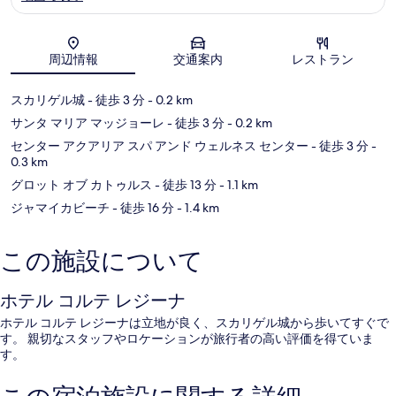
地図
周辺情報
交通案内
レストラン
スカリゲル城
- 徒歩 3 分
- 0.2 km
サンタ マリア マッジョーレ
- 徒歩 3 分
- 0.2 km
センター アクアリア スパ アンド ウェルネス センター
- 徒歩 3 分
-
0.3 km
グロット オブ カトゥルス
- 徒歩 13 分
- 1.1 km
ジャマイカビーチ
- 徒歩 16 分
- 1.4 km
この施設について
ホテル コルテ レジーナ
ホテル コルテ レジーナは立地が良く、スカリゲル城から歩いてすぐで
す。 親切なスタッフやロケーションが旅行者の高い評価を得ていま
す。