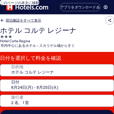
このページの本文に移動
アプリをダウンロード
宿泊施設をすべて表示
ホテル コルテ レジーナ
3.0
Hotel Corte Regina
つ
市内中心にあるホテル - スカリゲル城からすぐ
星
宿
日付を選択して料金を確認
泊
施
目的地
設
日付
旅行者