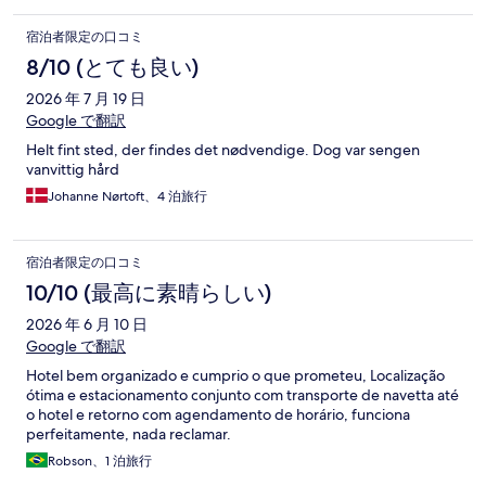
宿泊者限定の口コミ
8/10 (とても良い)
2026 年 7 月 19 日
Google で翻訳
Helt fint sted, der findes det nødvendige. Dog var sengen
vanvittig hård
Johanne Nørtoft、4 泊旅行
宿泊者限定の口コミ
10/10 (最高に素晴らしい)
2026 年 6 月 10 日
Google で翻訳
Hotel bem organizado e cumprio o que prometeu, Localização
ótima e estacionamento conjunto com transporte de navetta até
o hotel e retorno com agendamento de horário, funciona
perfeitamente, nada reclamar.
Robson、1 泊旅行