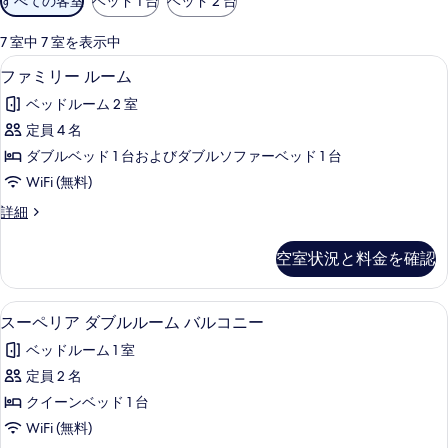
すべての客室
ベッド 1 台
ベッド 2 台
用
可
7 室中 7 室を表示中
能
ファミリー ルーム | 高級寝具、ミ
フ
8
ファミリー ルーム
な
ァ
客
ベッドルーム 2 室
ミ
室
定員 4 名
リ
の
ダブルベッド 1 台およびダブルソファーベッド 1 台
ー
絞
WiFi (無料)
り
ル
フ
詳細
込
ー
ァ
み
ム
ミ
条
空室状況と料金を確認
リ
の
件
ー
す
ル
スーペリア ダブルルーム バルコニー
ス
7
ー
スーペリア ダブルルーム バルコニー
べ
ー
ム
て
ベッドルーム 1 室
の
ペ
詳
の
定員 2 名
リ
細
写
クイーンベッド 1 台
ア
真
WiFi (無料)
ダ