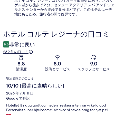
ホテル コルテ レジーナはシルミオーネ旧市街にあり、スカリ
ゲル城から徒歩で 2 分、センター アクアリア スパ アンド ウェ
ルネス センターから徒歩で 5 分ほどです。このホテルは一等
地にあるため、旅行者の間で好評です。
ホテル コルテ レジーナの口コミ
口
コ
非常に良い
8.6
ミ
269 件の口コミ
8.8
8.0
9.0
清潔度
設備とサービス
スタッフとサービス
口
宿泊者限定の口コミ
コ
10/10 (最高に素晴らしい)
ミ
2026 年 7 月 11 日
Google で翻訳
Hotellet lå rigtig godt og maden i restauranten var virkelig god
Personalet super hjælpsom til alt hvad vi havde brug for hjælp til