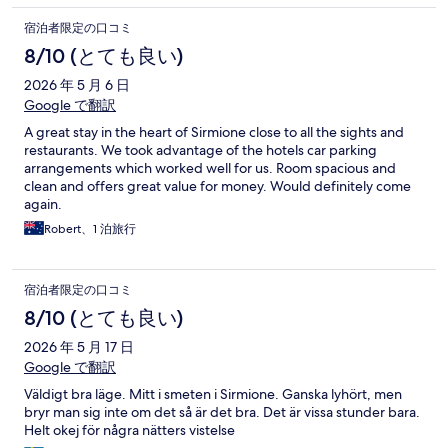
宿泊者限定の口コミ
8/10 (とても良い)
2026 年 5 月 6 日
Google で翻訳
A great stay in the heart of Sirmione close to all the sights and
restaurants. We took advantage of the hotels car parking
arrangements which worked well for us. Room spacious and
clean and offers great value for money. Would definitely come
again.
Robert、1 泊旅行
宿泊者限定の口コミ
8/10 (とても良い)
2026 年 5 月 17 日
Google で翻訳
Väldigt bra läge. Mitt i smeten i Sirmione. Ganska lyhört, men
bryr man sig inte om det så är det bra. Det är vissa stunder bara.
Helt okej för några nätters vistelse