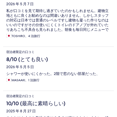
2026 年 5 月 7 日
私が口コミを見て期待し過ぎていたのかもしれません。建物立
地ともに良くお勧めなのは間違いありません、しかしスタッフ
の対応は日本では普通のレベルですし建物も凝った作りなのは
いいのですがその分使いにくくトイレのドアノブが外れていた
りあちこち不具合も見られました。朝食も毎日同じメニューで
例えばフォーなんかでもほぼフルサイズの量です、他の名物料
TOSHIRO、4 泊旅行
理を色々食べたい旅行者にとっては残念でしかありません。他
の五つ星ホテルでは早朝に着いてもチェックインしてくれたり
待たされ所でも着替えとシャワー浴びて良いと言ってくれた
宿泊者限定の口コミ
り、ドリンクは自由に飲んでくれて良いといってくれたり、深
夜便の時にはチェック後でもシャワーなどの一部施設の使用を
8/10 (とても良い)
勧めてくれたり、ちょっとした気配りが多くあった気がしま
2026 年 5 月 5 日
す。旧市街の中では最高の立地の一つですしお勧めではありま
すが今一歩感があります。
シャワーが使いにくかった。2階で窓のない部屋だった、
MASAAKI、1 泊旅行
宿泊者限定の口コミ
10/10 (最高に素晴らしい)
2025 年 8 月 27 日