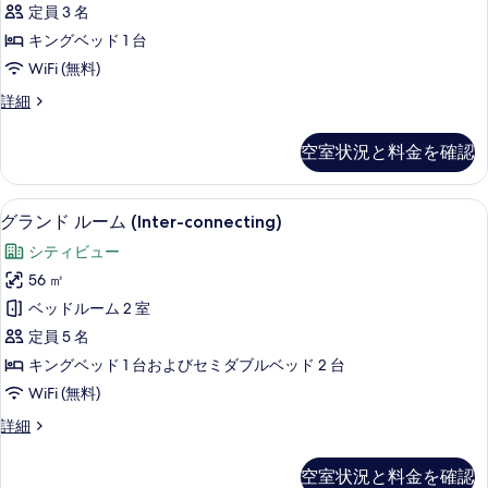
の
詳
定員 3 名
ブ
細
写
キングベッド 1 台
ル
真
WiFi (無料)
ま
を
グ
詳細
た
ラ
表
は
ン
示
空室状況と料金を確認
ド
ツ
す
ダ
イ
ブ
る
ミニバー、セーフティボックス (室内
グ
7
ル
グランド ルーム (Inter-connecting)
ン
ラ
ま
ル
シティビュー
た
ン
は
ー
56 ㎡
ド
ツ
ム
ベッドルーム 2 室
イ
ル
(Deluxe)
ン
定員 5 名
ー
ル
の
キングベッド 1 台およびセミダブルベッド 2 台
ー
ム
す
WiFi (無料)
ム
(Inter-
(Deluxe)
べ
グ
詳細
connecting)
の
ラ
て
詳
の
ン
細
の
空室状況と料金を確認
ド
す