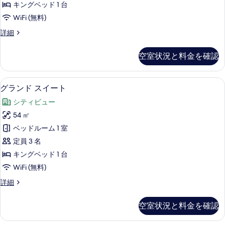
表
キングベッド 1 台
リ
示
WiFi (無料)
ー
す
ラ
詳細
ス
グ
る
イ
ジ
空室状況と料金を確認
ュ
ー
ア
ト
リ
グランド スイート | リビングルーム 
グ
7
ー
グランド スイート
の
ラ
ス
す
シティビュー
イ
ン
ー
べ
54 ㎡
ド
ト
て
ベッドルーム 1 室
の
ス
詳
の
定員 3 名
イ
細
写
キングベッド 1 台
ー
真
WiFi (無料)
ト
を
グ
詳細
の
ラ
表
す
ン
空室状況と料金を確認
示
ド
べ
ス
す