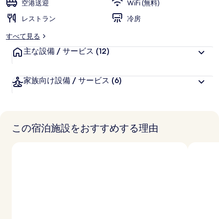
ク
空港送迎
WiFi (無料)
に
ホ
レストラン
好
冷房
評
テ
すべて見る
件
ル
主な設備 / サービス
の
(12)
口
の
コ
家族向け設備 / サービス
(6)
写
ミ
真
ギ
この宿泊施設をおすすめする理由
ャ
ラ
リ
ー