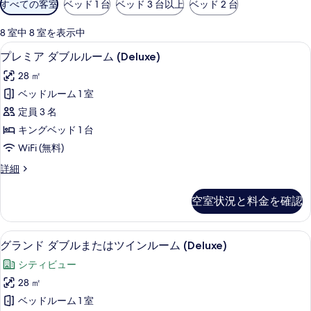
すべての客室
ベッド 1 台
ベッド 3 台以上
ベッド 2 台
用
可
8 室中 8 室を表示中
能
ミニバー、セーフティボックス (室内
プ
7
プレミア ダブルルーム (Deluxe)
な
レ
客
28 ㎡
ミ
室
ベッドルーム 1 室
ア
の
定員 3 名
ダ
絞
キングベッド 1 台
り
ブ
WiFi (無料)
込
ル
み
プ
詳細
ル
レ
条
ー
ミ
件
空室状況と料金を確認
ア
ム
ダ
(Deluxe)
ブ
ミニバー、セーフティボックス (室内
グ
11
ル
の
グランド ダブルまたはツインルーム (Deluxe)
ラ
ル
す
シティビュー
ー
ン
べ
ム
28 ㎡
ド
(Deluxe)
て
ベッドルーム 1 室
の
ダ