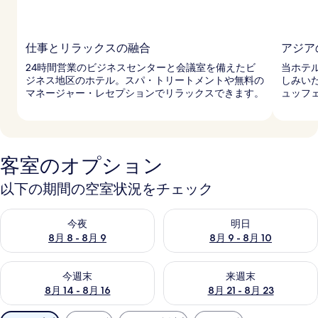
仕事とリラックスの融合
アジア
24時間営業のビジネスセンターと会議室を備えたビ
当ホテ
ジネス地区のホテル。スパ・トリートメントや無料の
しみい
マネージャー・レセプションでリラックスできます。
ュッフ
客室のオプション
以下の期間の空室状況をチェック
今夜 8月 8 - 8月 9 の空室状況をチェック
明日 8月 9 - 8月 10 の空室
今夜
明日
8月 8 - 8月 9
8月 9 - 8月 10
今週末 8月 14 - 8月 16 の空室状況をチェック
来週末 8月 21 - 8月 23 の
今週末
来週末
8月 14 - 8月 16
8月 21 - 8月 23
利