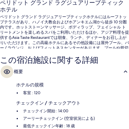
ペリドット グランド ラグジュアリーブティック
ホテル
ペリドット グランド ラグジュアリーブティックホテルにはルーフトッ
プテラスがあり、ハノイ大教会およびホアンキエム湖から徒歩 10 分圏
内です。ホットストーンマッサージ、ボディラップ、フェイシャル ト
リートメントを楽しめるスパをご利用いただけるほか、アジア料理を提
供するAsia Taste Restaurantでは朝食、ランチ、ディナーをお召し上が
りいただけます。この高級ホテルにあるその他設備には屋外プール、バ
ー / ラウンジ、およびフィットネスセンターがあります。プールや親切
なスタッフが旅行者の高い評価を得ています。
この宿泊施設に関する詳細
概要
ホテルの規模
客室 : 120
チェックイン / チェックアウト
チェックイン開始 : 14:00
アーリーチェックイン (空室状況による)
最低チェックイン年齢 : 18 歳