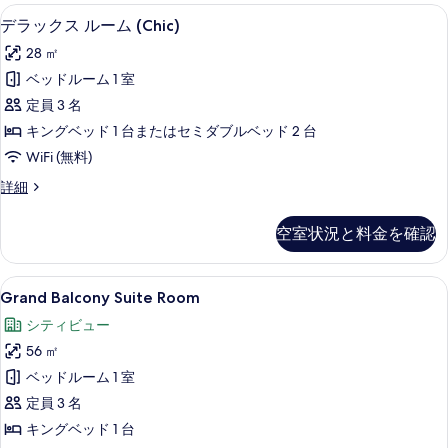
て
イ
デラックス ルーム (Chic) | ミニ
デ
る
4
ー
デラックス ルーム (Chic)
の
ラ
ト
写
28 ㎡
の
ッ
詳
真
ベッドルーム 1 室
ク
細
を
定員 3 名
ス
表
キングベッド 1 台またはセミダブルベッド 2 台
ル
示
WiFi (無料)
ー
す
デ
詳細
ム
ラ
る
(Chic)
ッ
空室状況と料金を確認
ク
の
ス
す
ル
Grand
Grand Balcony Suite Room
6
ー
べ
Grand Balcony Suite Room
Balcony
ム
て
シティビュー
(Chic)
Suite
の
の
56 ㎡
Room
詳
写
の
ベッドルーム 1 室
細
真
す
定員 3 名
を
べ
キングベッド 1 台