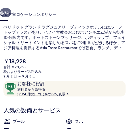
ラ
前へ
次へ
ン
83+
概要
客室
ロケーション
ポリシー
ド
ペリドット グランド ラグジュアリーブティックホテルにはルーフ
ラ
トップテラスがあり、ハノイ大教会およびホアンキエム湖から徒歩
10 分圏内です。ホットストーンマッサージ、ボディラップ、フェイ
グ
シャル トリートメントを楽しめるスパをご利用いただけるほか、ア
ジ
ジア料理を提供するAsia Taste Restaurantでは朝食、ランチ、ディ
ナーをお召し上がりいただけます。この高級ホテルにあるその他設
ュ
備には屋外プール、バー / ラウンジ、およびフィットネスセンター
現
￥18,228
があります。プールや親切なスタッフが旅行者の高い評価を得てい
在
ア
合計 ￥20,753
ます。
の
税およびサービス料込み
ラウンジ
リ
料
9 月 2 日 ～ 9 月 3 日
金
口
10
お客様に好評
ー
は
コ
旅
段
旅行者から高評価
￥18,228
ブ
行
1,024 件の口コミをすべて表示
ミ
階
で
者
す
中
テ
か
9.8、
人気の設備とサービス
ら
ィ
お
高
評
客
ッ
プール
スパ
価
様