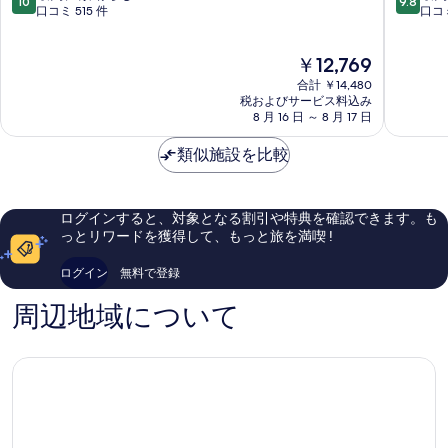
10
9.8
ッ
ル
段
段
口コミ 515 件
口コミ
ク
ジ
階
階
シ
ェ
中
中
現
￥12,769
グ
イ
10.0、
9.8、
在
ネ
ド
最
最
合計 ￥14,480
の
チ
ホ
高
高
税およびサービス料込み
料
ャ
8 月 16 日 ～ 8 月 17 日
テ
に
に
金
ー
ル
素
素
は
オ
類似施設を比較
オ
晴
晴
￥12,769
ー
ー
ら
ら
ル
ル
し
し
ド
ド
い、
い、
ログインすると、対象となる割引や特典を確認できます。も
ク
ク
口
口
っとリワードを獲得して、もっと旅を満喫 !
ォ
ォ
コ
コ
ー
ー
ミ
ミ
ログイン
無料で登録
タ
タ
515
1,012
ー
ー
件
件
周辺地域について
件
件
の
の
口
口
コ
コ
ミ
ミ