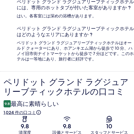
ペリドット グランド ラグジュアリーブティックホテル
には、専用のホットタブが付いた客室がありますか ?
はい。各客室には深めの浴槽があります。
ペリドット グランド ラグジュアリーブティックホテル
はどのようなエリアにありますか ?
ペリドット グランド ラグジュアリーブティックホテルはオー
ルド クォーターにあり、ホアンキエム湖から徒歩で 10 分、ハ
ノイ旧市街ナイトマーケットから徒歩で 7 分ほどです。このホ
テルは一等地にあり、旅行者に好評です。
ペリドット グランド ラグジュア
口
リーブティックホテルの口コミ
コ
ミ
最高に素晴らしい
9.8
1,024 件の口コミ
9.8
9.8
10
清潔度
設備とサービス
スタッフとサービス