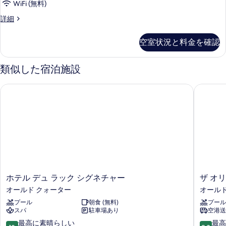
表
て
WiFi (無料)
示
の
Grand
詳細
Balcony
す
写
Suite
る
空室状況と料金を確認
真
Room
の
を
詳
類似した宿泊施設
表
細
示
ホテル デュ ラック シグネチャー
ザ オリ
す
る
ホ
ザ
ホテル デュ ラック シグネチャー
ザ オ
テ
オ
オールド クォーター
オールド
ル
リ
プール
朝食 (無料)
プール
デ
エ
スパ
駐車場あり
空港送
ュ
ン
ラ
タ
10
10
最高に素晴らしい
最高