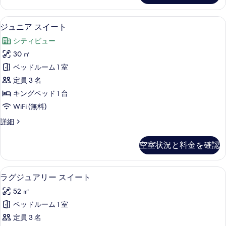
写
ル
べ
ー
真
ジュニア スイート | ミニバー、セー
ジ
て
5
ム
ジュニア スイート
を
ュ
(Inter-
の
シティビュー
connecting)
表
ニ
写
の
30 ㎡
示
ア
詳
真
ベッドルーム 1 室
細
す
ス
を
定員 3 名
る
イ
表
キングベッド 1 台
ー
示
WiFi (無料)
ト
す
ジ
詳細
の
る
ュ
す
ニ
空室状況と料金を確認
ア
べ
ス
て
イ
ラグジュアリー スイート | ミニバー
ラ
14
ー
ラグジュアリー スイート
の
グ
ト
写
52 ㎡
の
ジ
詳
真
ベッドルーム 1 室
ュ
細
を
定員 3 名
ア