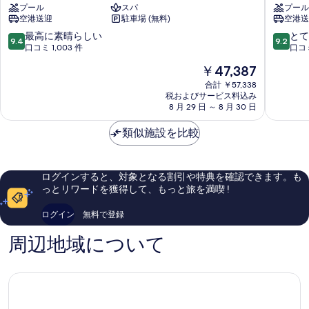
プール
スパ
プール
リ
ス
空港送迎
駐車場 (無料)
空港送
ゾ
ミ
ー
ニ
10
10
最高に素晴らしい
とて
9.4
9.2
ト
ャ
段
段
口コミ 1,003 件
口コミ
バ
ッ
階
階
現
￥47,387
リ
ク
中
中
在
ジ
バ
9.4、
9.2、
合計 ￥57,338
の
ン
税およびサービス料込み
リ
最
と
料
8 月 29 日 ～ 8 月 30 日
バ
プ
高
て
金
ラ
テ
に
も
は
類似施設を比較
ン
ィ
素
素
￥47,387
湾
ト
晴
晴
ゥ
ら
ら
ン
し
し
ログインすると、対象となる割引や特典を確認できます。も
ゲ
い、
い、
っとリワードを獲得して、もっと旅を満喫 !
ッ
口
口
コ
コ
ログイン
無料で登録
ミ
ミ
1,003
695
周辺地域について
件
件
件
件
の
の
口
口
コ
コ
ミ
ミ