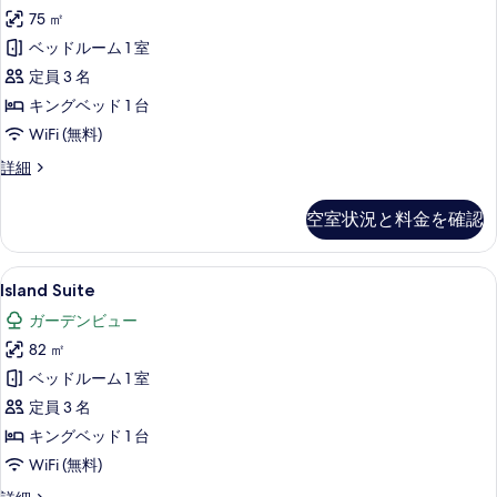
て
オ
75 ㎡
す
(Oceanfront)
の
ベッドルーム 1 室
べ
の
写
詳
定員 3 名
て
細
真
キングベッド 1 台
の
を
WiFi (無料)
写
表
Skyview
詳細
真
Sanctuary
示
を
の
す
空室状況と料金を確認
詳
表
る
細
示
Island
Island Suite | 高級寝具、ミニバ
す
9
Island Suite
Suite
る
ガーデンビュー
の
82 ㎡
す
ベッドルーム 1 室
べ
定員 3 名
て
キングベッド 1 台
の
WiFi (無料)
写
Island