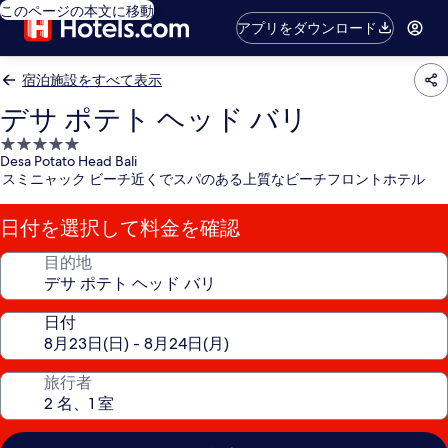
このページの本文に移動
アプリをダウンロード
宿泊施設をすべて表示
デサ ポテト ヘッド バリ
5.0
Desa Potato Head Bali
つ
スミニャック ビーチ近くでスパのある上質なビーチフロントホテル
星
宿
日付を選択して料金を確認
泊
施
目的地
設
日付
旅行者