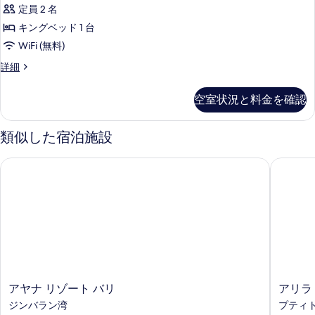
定員 2 名
て
キングベッド 1 台
の
WiFi (無料)
写
Garden
詳細
真
Suite
を
の
空室状況と料金を確認
詳
表
細
示
類似した宿泊施設
す
る
アヤナ リゾート バリ
アリラ 
ア
ア
アヤナ リゾート バリ
アリラ
ヤ
リ
ジンバラン湾
プティ
ナ
ラ