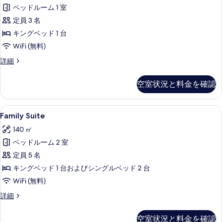
ベッドルーム 1 室
す
定員 3 名
べ
キングベッド 1 台
て
WiFi (無料)
の
Pool
詳細
写
Suite
真
の
空室状況と料金を確認
詳
を
細
表
Family
Family Suite | 高級寝具、ミニ
示
12
Family Suite
Suite
す
140 ㎡
の
る
ベッドルーム 2 室
す
定員 5 名
べ
キングベッド 1 台およびシングルベッド 2 台
て
WiFi (無料)
の
Family
詳細
写
Suite
真
の
空室状況と料金を確認
詳