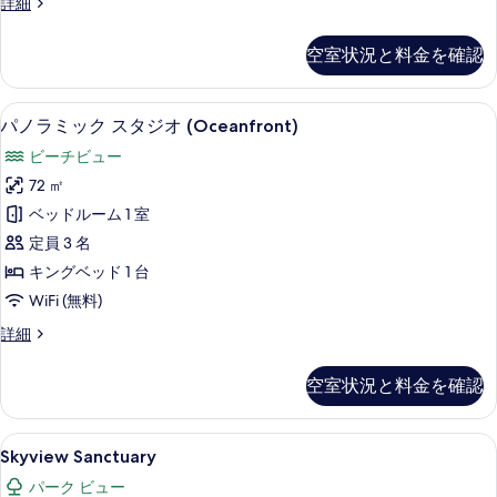
ス
詳細
て
タ
す
の
ジ
る
空室状況と料金を確認
オ
写
(Desa)
真
の
パノラミック スタジオ (Oceanfront)
パ
9
詳
を
パノラミック スタジオ (Oceanfront)
ノ
細
表
ビーチビュー
ラ
示
72 ㎡
ミ
す
ベッドルーム 1 室
ッ
る
定員 3 名
ク
キングベッド 1 台
ス
WiFi (無料)
タ
パ
詳細
ジ
ノ
オ
ラ
空室状況と料金を確認
ミ
(Oceanfront)
ッ
の
ク
Skyview
Skyview Sanctuary | 部屋からの景観
7
ス
す
Skyview Sanctuary
Sanctuary
タ
べ
パーク ビュー
ジ
の