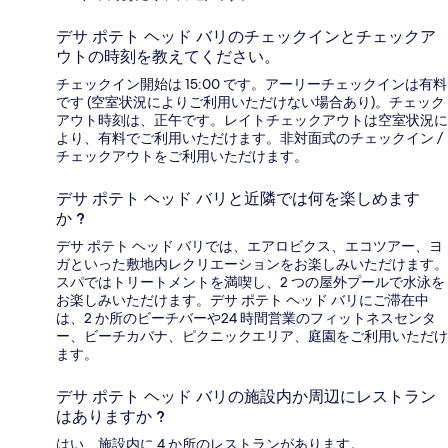
デサ ポテト ヘッド バリのチェックインとチェックア
ウトの時刻を教えてください。
チェックイン開始は 15:00 です。アーリーチェックインは有料
です (空室状況によりご利用いただけない場合あり)。チェック
アウト時刻は、正午です。レイトチェックアウトは空室状況に
より、有料でご利用いただけます。非対面式のチェックイン /
チェックアウトをご利用いただけます。
デサ ポテト ヘッド バリと近隣では何を楽しめます
か ?
デサ ポテト ヘッド バリでは、エアロビクス、エコツアー、ヨ
ガといった敷地内レクリエーションをお楽しみいただけます。
スパではトリートメントを満喫し、2 つの屋外プールで水泳を
お楽しみいただけます。デサ ポテト ヘッド バリにご滞在中
は、2 か所のビーチバーや24 時間営業のフィットネスセンタ
ー、ビーチカバナ、ピクニックエリア、庭園をご利用いただけ
ます。
デサ ポテト ヘッド バリの施設内か周辺にレストラン
はありますか ?
はい、施設内に 4 か所のレストランがあります。