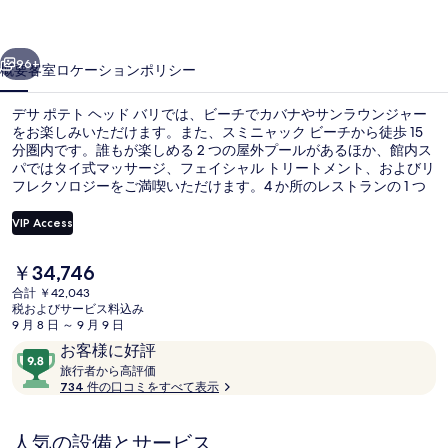
ッ
前へ
次へ
ド
96+
概要
客室
ロケーション
ポリシー
バ
デサ ポテト ヘッド バリでは、ビーチでカバナやサンラウンジャー
リ
をお楽しみいただけます。また、スミニャック ビーチから徒歩 15
分圏内です。誰もが楽しめる 2 つの屋外プールがあるほか、館内ス
の
パではタイ式マッサージ、フェイシャル トリートメント、およびリ
写
フレクソロジーをご満喫いただけます。4 か所のレストランの 1 つ
であるKaum Restaurantでは、朝食、ランチ、およびディナーをお
真
召し上がりいただけます。この高級ホテルにあるその他設備には 2
VIP Access
か所のビーチバー、プールサイドバー、および24 時間営業のフィ
ギ
ットネスセンターがあります。旅行者はプールや親切なスタッフを
現
￥34,746
高く評価しています。
航空写真
ャ
在
合計 ￥42,043
の
税およびサービス料込み
ラ
料
9 月 8 日 ～ 9 月 9 日
金
リ
口
10
お客様に好評
は
コ
旅
段
旅行者から高評価
ー
￥34,746
行
734 件の口コミをすべて表示
ミ
階
で
者
す
中
か
9.8、
人気の設備とサービス
ら