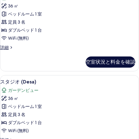
シ
る
36 ㎡
ッ
ベッドルーム 1 室
ク
定員 3 名
ス
ダブルベッド 1 台
タ
WiFi (無料)
ジ
ベ
詳細
オ
ー
(Bamboo)
シ
空室状況と料金を確認
ッ
の
ク
す
ス
スタジオ (Desa) | コートヤード ビュー
ス
5
タ
べ
スタジオ (Desa)
タ
ジ
て
ガーデンビュー
オ
ジ
の
(Bamboo)
36 ㎡
オ
の
写
ベッドルーム 1 室
詳
(Desa)
真
細
定員 3 名
の
を
ダブルベッド 1 台
す
表
WiFi (無料)
べ
示