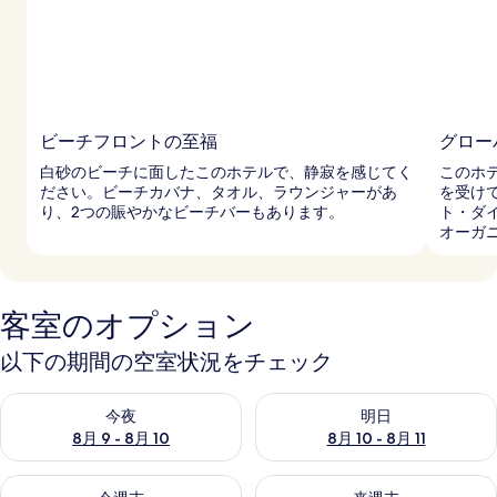
ビーチフロントの至福
グロー
白砂のビーチに面したこのホテルで、静寂を感じてく
このホ
ださい。ビーチカバナ、タオル、ラウンジャーがあ
を受け
り、2つの賑やかなビーチバーもあります。
ト・ダ
オーガ
客室のオプション
以下の期間の空室状況をチェック
今夜 8月 9 - 8月 10 の空室状況をチェック
明日 8月 10 - 8月 11 の空
今夜
明日
8月 9 - 8月 10
8月 10 - 8月 11
今週末 8月 14 - 8月 16 の空室状況をチェック
来週末 8月 21 - 8月 23 の