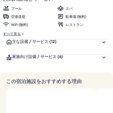
お
高
評
客
プール
スパ
価
様
空港送迎
駐車場 (無料)
に
WiFi (無料)
好
レストラン
評
すべて見る
件
主な設備 / サービス
の
(12)
口
コ
家族向け設備 / サービス
(6)
ミ
この宿泊施設をおすすめする理由