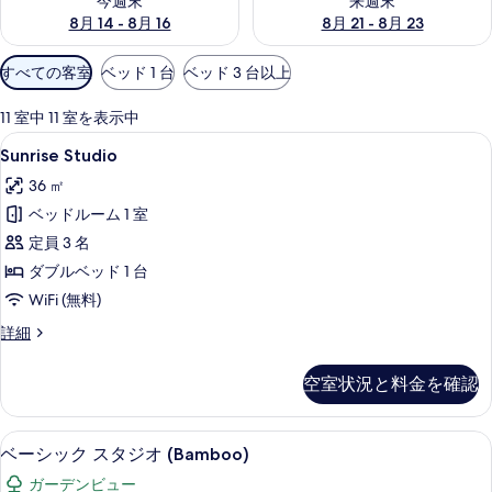
今週末
来週末
8月 14 - 8月 16
8月 21 - 8月 23
利
すべての客室
ベッド 1 台
ベッド 3 台以上
用
可
11 室中 11 室を表示中
能
Sunrise
Sunrise Studio | ストリート ビュー
6
Sunrise Studio
な
Studio
客
36 ㎡
の
室
ベッドルーム 1 室
す
の
定員 3 名
べ
絞
ダブルベッド 1 台
て
り
WiFi (無料)
込
の
み
Sunrise
詳細
写
Studio
条
真
の
件
空室状況と料金を確認
詳
を
細
表
ガーデン ビュー
ベ
示
5
ベーシック スタジオ (Bamboo)
ー
す
ガーデンビュー