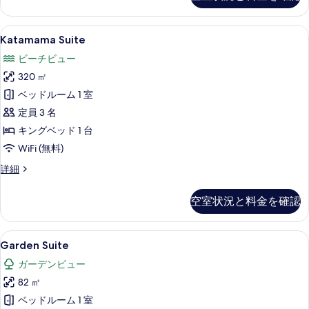
を
細
表
Katamama
LED テレビ
示
12
Katamama Suite
Suite
す
ビーチビュー
の
る
320 ㎡
す
ベッドルーム 1 室
べ
定員 3 名
て
キングベッド 1 台
の
WiFi (無料)
写
Katamama
詳細
真
Suite
を
の
空室状況と料金を確認
詳
表
細
示
Garden
Garden Suite | 高級寝具、ミニ
す
7
Garden Suite
Suite
る
ガーデンビュー
の
82 ㎡
す
ベッドルーム 1 室
べ