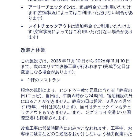
アーリーチェックイン
は、追加料金でご利用いただけ
ます (空室状況によってはご利用いただけない場合があ
ります)
レイトチェックアウト
は追加料金でご利用いただけま
す (空室状況によってはご利用いただけない場合があり
ます)
改装と休業
この施設では、2025 年 11 月 10 日から 2026 年 11 月 10 日
まで、次のエリアで改修工事が行われます (完成予定日は
変更になる場合があります)。
1 軒のレストラン
現地の規則により、ヒンドゥー教で元旦に当たる「静寂の
日 (ニュピ)」当日は、午前 6 時から24 時間、宿泊施設の外
に出ることができません。静寂の日は通常、3 月か 4 月で
す (毎年、日付は異なります)。当日はチェックインもチェ
ックアウトもできません。また、ングラ ライ空港 (バリ国
際空港) も閉鎖されます。
改修工事は営業時間内にのみおこなわれます。工事中、お
客様に騒音などのご迷惑をおかけしないよう極力配慮いた