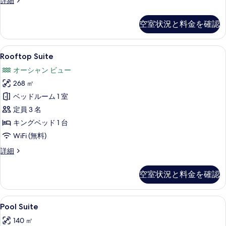
詳細
真
Suite
を
の
空室状況と料金を確認
詳
表
細
示
Rooftop
高級寝具、ミニバーのアイテム (無料)
す
9
Rooftop Suite
Suite
る
オーシャン ビュー
の
268 ㎡
す
ベッドルーム 1 室
べ
定員 3 名
て
キングベッド 1 台
の
WiFi (無料)
写
Rooftop
詳細
真
Suite
を
の
空室状況と料金を確認
詳
表
細
示
Pool
Pool Suite | 部屋からの景観
す
8
Pool Suite
Suite
る
140 ㎡
の