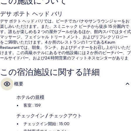
この施設について
デサ ポテト ヘッド バリ
デサ ポテト ヘッド バリでは、ビーチでカバナやサンラウンジャーをお
楽しみいただけます。また、スミニャック ビーチから徒歩 15 分圏内で
す。誰もが楽しめる 2 つの屋外プールがあるほか、館内スパではタイ式
マッサージ、フェイシャル トリートメント、およびリフレクソロジー
をご満喫いただけます。4 か所のレストランの 1 つであるKaum
Restaurantでは、朝食、ランチ、およびディナーをお召し上がりいただ
けます。この高級ホテルにあるその他設備には 2 か所のビーチバー、プ
ールサイドバー、および24 時間営業のフィットネスセンターがありま
す。旅行者はプールや親切なスタッフを高く評価しています。
この宿泊施設に関する詳細
概要
ホテルの規模
客室 : 159
チェックイン / チェックアウト
チェックイン開始 : 15:00