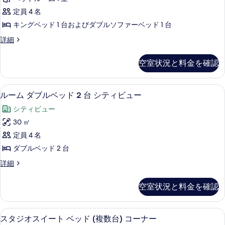
示
ト
台
す
定員 4 名
の
す
1
べ
詳
キングベッド 1 台およびダブルソファーベッド 1 台
ベ
る
細
て
ス
詳細
ッ
イ
の
ド
ー
写
空室状況と料金を確認
ト
ル
真
1
ー
ベ
を
外観
ル
8
ッ
ム
ルーム ダブルベッド 2 台 シティビュー
表
ー
ド
の
シティビュー
ル
示
ム
す
ー
30 ㎡
す
ダ
ム
べ
定員 4 名
の
る
ブ
て
詳
ダブルベッド 2 台
ル
細
の
ル
詳細
ベ
ー
写
ッ
ム
真
空室状況と料金を確認
ダ
ド
を
ブ
2
ル
表
スタジオスイート ベッド (複数台) 
ス
5
ベ
台
スタジオスイート ベッド (複数台) コーナー