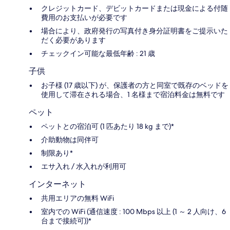
クレジットカード、デビットカードまたは現金による付随
費用のお支払いが必要です
場合により、政府発行の写真付き身分証明書をご提示いた
だく必要があります
チェックイン可能な最低年齢 : 21 歳
子供
お子様 (17 歳以下) が、保護者の方と同室で既存のベッドを
使用して滞在される場合、1 名様まで宿泊料金は無料です
ペット
ペットとの宿泊可 (1 匹あたり 18 kg まで)*
介助動物は同伴可
制限あり*
エサ入れ / 水入れが利用可
インターネット
共用エリアの無料 WiFi
室内での WiFi (通信速度 : 100 Mbps 以上 (1 ～ 2 人向け、6
台まで接続可))*