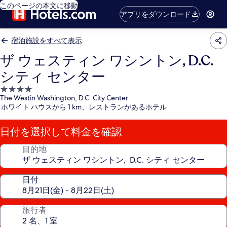
このページの本文に移動
アプリをダウンロード
宿泊施設をすべて表示
ザ ウェスティン ワシントン, D.C.
シティ センター
4.0
The Westin Washington, D.C. City Center
つ
ホワイト ハウスから 1 km、レストランがあるホテル
星
宿
日付を選択して料金を確認
泊
施
目的地
設
日付
旅行者