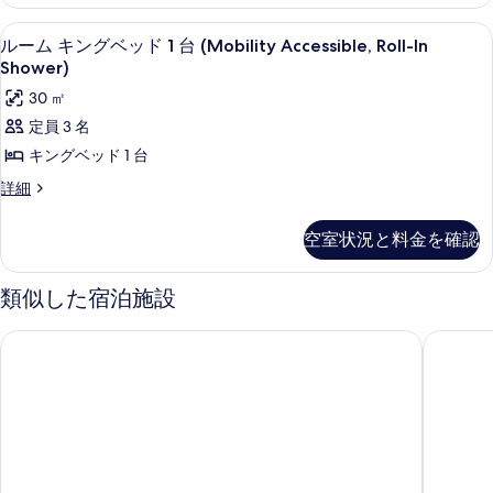
写
ン
ド
グ
真
エジプト綿のシーツ、高級寝具、羽毛
ル
6
ベ
ルーム キングベッド 1 台 (Mobility Accessible, Roll-In
1
を
ー
ッ
Shower)
台
ド
表
ム
30 ㎡
(Mobility
1
示
キ
台
Accessible,
定員 3 名
(Mobility
す
ン
Tub)
キングベッド 1 台
Accessible,
る
グ
の
Tub)
ル
詳細
の
ベ
す
ー
詳
ム
ッ
べ
空室状況と料金を確認
細
キ
ド
て
ン
グ
1
の
類似した宿泊施設
ベ
台
写
ッ
レジデンス イン バイ マリオット ワシントン DC ダウンタウン
コートヤ
(Mobility
ド
真
1
Accessible,
を
台
Roll-
(Mobility
表
In
Accessible,
示
Shower)
Roll-
す
In
の
Shower)