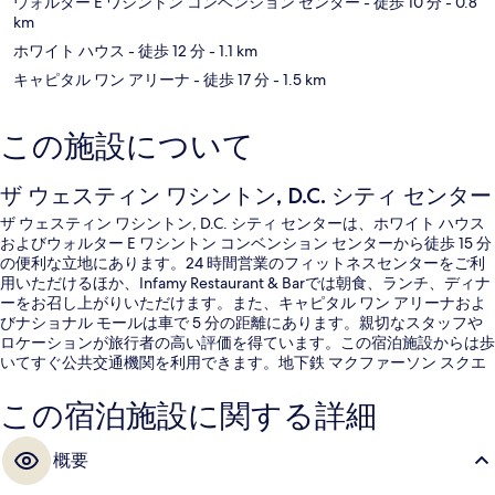
ウォルター E ワシントン コンベンション センター
- 徒歩 10 分
- 0.8
km
ホワイト ハウス
- 徒歩 12 分
- 1.1 km
キャピタル ワン アリーナ
- 徒歩 17 分
- 1.5 km
この施設について
ザ ウェスティン ワシントン, D.C. シティ センター
ザ ウェスティン ワシントン, D.C. シティ センターは、ホワイト ハウス
およびウォルター E ワシントン コンベンション センターから徒歩 15 分
の便利な立地にあります。24 時間営業のフィットネスセンターをご利
用いただけるほか、Infamy Restaurant & Barでは朝食、ランチ、ディナ
ーをお召し上がりいただけます。また、キャピタル ワン アリーナおよ
びナショナル モールは車で 5 分の距離にあります。親切なスタッフや
ロケーションが旅行者の高い評価を得ています。この宿泊施設からは歩
いてすぐ公共交通機関を利用できます。地下鉄 マクファーソン スクエ
ア駅までは 7 分、地下鉄 ファラガット北駅までは 9 分です。
この宿泊施設に関する詳細
概要