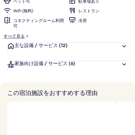
ペット可
駐車場あり
ー
WiFi (無料)
レストラン
の
コネクティングルーム利用
冷房
写
可
真
すべて見る
ギ
主な設備 / サービス
(12)
ャ
家族向け設備 / サービス
(6)
ラ
リ
ー
この宿泊施設をおすすめする理由