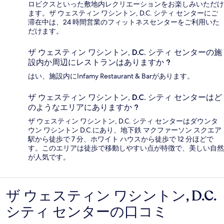
ロビクスといった敷地内レクリエーションをお楽しみいただけ
ます。ザ ウェスティン ワシントン, D.C. シティ センターにご
滞在中は、24 時間営業のフィットネスセンターをご利用いた
だけます。
ザ ウェスティン ワシントン, D.C. シティ センターの施
設内か周辺にレストランはありますか ?
はい、施設内にInfamy Restaurant & Barがあります。
ザ ウェスティン ワシントン, D.C. シティ センターはど
のようなエリアにありますか ?
ザ ウェスティン ワシントン, D.C. シティ センターはダウンタ
ウン ワシントン D.C.にあり、地下鉄 マクファーソン スクエア
駅から徒歩で 7 分、ホワイト ハウスから徒歩で 12 分ほどで
す。このエリアは徒歩で移動しやすい点が特徴で、美しい自然
が人気です。
ザ ウェスティン ワシントン, D.C.
口
シティ センターの口コミ
コ