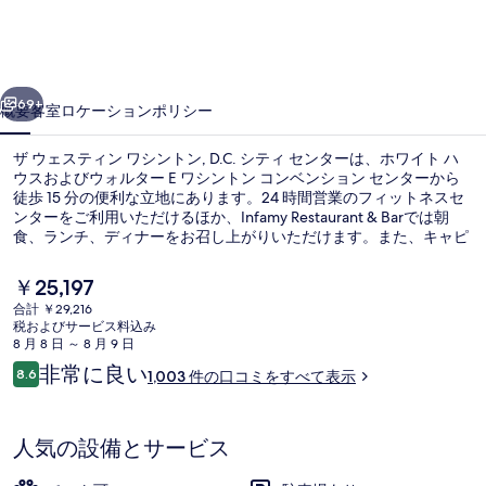
ィ
ン
前へ
次へ
ワ
69+
概要
客室
ロケーション
ポリシー
シ
ザ ウェスティン ワシントン, D.C. シティ センターは、ホワイト ハ
ン
ウスおよびウォルター E ワシントン コンベンション センターから
徒歩 15 分の便利な立地にあります。24 時間営業のフィットネスセ
ト
ンターをご利用いただけるほか、Infamy Restaurant & Barでは朝
ン,
食、ランチ、ディナーをお召し上がりいただけます。また、キャピ
タル ワン アリーナおよびナショナル モールは車で 5 分の距離にあ
D.C.
ります。親切なスタッフやロケーションが旅行者の高い評価を得て
現
￥25,197
います。この宿泊施設からは歩いてすぐ公共交通機関を利用できま
シ
在
合計 ￥29,216
す。地下鉄 マクファーソン スクエア駅までは 7 分、地下鉄 ファラ
の
税およびサービス料込み
ガット北駅までは 9 分です。
テ
ロビーラウンジ
料
8 月 8 日 ～ 8 月 9 日
金
口
ィ
非常に良い
8.6
1,003 件の口コミをすべて表示
は
10段階中8.6
コ
￥25,197
セ
ミ
で
す
ン
人気の設備とサービス
タ