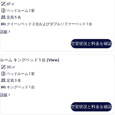
示
タ
ッ
シ
47 ㎡
ド
す
ジ
テ
2
ベッドルーム 1 室
る
オ
台
ィ
定員 5 名
シ
ス
ビ
テ
クイーンベッド 2 台およびダブルソファーベッド 1 台
イ
ィ
ュ
ス
詳細
ビ
ー
タ
ー
ュ
ト
ジ
ー
の
空室状況と料金を確認
オ
の
ベ
す
ス
詳
ッ
イ
細
べ
エジプト綿のシーツ、高級寝具、羽毛
ル
7
ー
ルーム キングベッド 1 台 (View)
ド
て
ー
ト
(複
30 ㎡
ベ
の
ム
ッ
数
ベッドルーム 1 室
写
キ
ド
台)
定員 3 名
(複
真
ン
数
コ
キングベッド 1 台
を
グ
台)
ー
ル
詳細
コ
表
ベ
ー
ナ
ー
示
ッ
ム
ナ
空室状況と料金を確認
ー
キ
す
ー
ド
ン
の
の