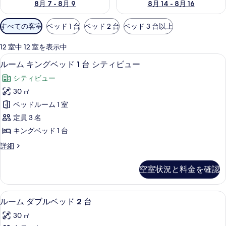
8月 7 - 8月 9
8月 14 - 8月 16
利
すべての客室
ベッド 1 台
ベッド 2 台
ベッド 3 台以上
用
可
12 室中 12 室を表示中
能
エジプト綿のシーツ、高級寝具、羽毛
ル
7
ルーム キングベッド 1 台 シティビュー
な
ー
客
シティビュー
ム
室
30 ㎡
キ
の
ベッドルーム 1 室
ン
絞
定員 3 名
り
グ
キングベッド 1 台
込
ベ
み
ル
詳細
ッ
ー
条
ド
ム
件
空室状況と料金を確認
キ
1
ン
台
グ
エジプト綿のシーツ、高級寝具、羽毛
ル
6
ベ
シ
ルーム ダブルベッド 2 台
ー
ッ
テ
30 ㎡
ド
ム