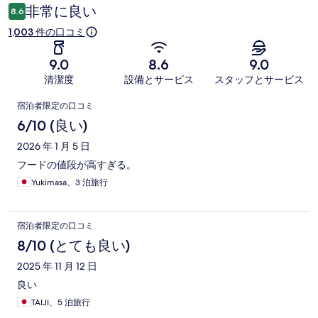
ミ
非常に良い
8.6
1,003 件の口コミ
9.0
8.6
9.0
清潔度
設備とサービス
スタッフとサービス
口
宿泊者限定の口コミ
コ
6/10 (良い)
ミ
2026 年 1 月 5 日
フードの値段が高すぎる。
Yukimasa、3 泊旅行
宿泊者限定の口コミ
8/10 (とても良い)
2025 年 11 月 12 日
良い
TAIJI、5 泊旅行