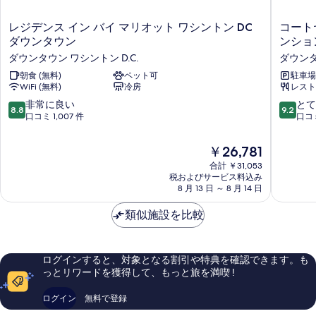
る
す
の
詳
べ
レ
コ
レジデンス イン バイ マリオット ワシントン DC
コート
細
ジ
ー
て
ダウンタウン
ンショ
デ
ト
ダウンタウン ワシントン D.C.
ダウンタ
の
ン
ヤ
ス
朝食 (無料)
ペット可
ー
駐車場
写
WiFi (無料)
冷房
レスト
イ
ド・
真
ン
ワ
10
10
非常に良い
とて
8.8
9.2
を
バ
シ
段
段
口コミ 1,007 件
口コミ
イ
ン
階
階
表
マ
ト
中
中
現
￥26,781
示
リ
ン・
8.8、
9.2、
在
オ
ダ
合計 ￥31,053
非
と
す
の
ッ
税およびサービス料込み
ウ
常
て
る
料
8 月 13 日 ～ 8 月 14 日
ト
ン
に
も
金
ワ
タ
良
素
は
類似施設を比較
シ
ウ
い、
晴
￥26,781
ン
ン/
口
ら
ト
コ
コ
し
ン
ン
ミ
い、
ログインすると、対象となる割引や特典を確認できます。も
DC
ベ
1,007
口
っとリワードを獲得して、もっと旅を満喫 !
ダ
ン
件
コ
ウ
シ
件
ミ
ログイン
無料で登録
ン
ョ
の
1,297