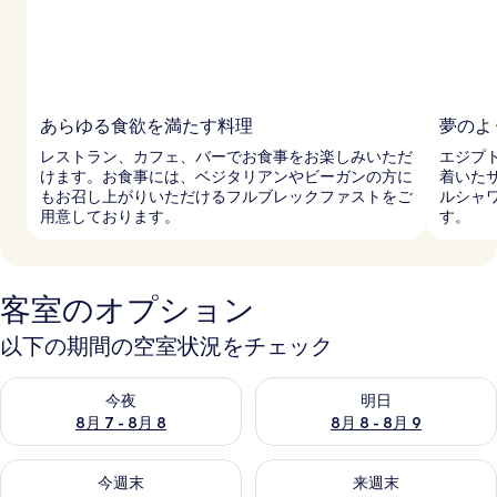
あらゆる食欲を満たす料理
夢のよ
レストラン、カフェ、バーでお食事をお楽しみいただ
エジプ
けます。お食事には、ベジタリアンやビーガンの方に
着いた
もお召し上がりいただけるフルブレックファストをご
ルシャ
用意しております。
す。
客室のオプション
以下の期間の空室状況をチェック
今夜 8月 7 - 8月 8 の空室状況をチェック
明日 8月 8 - 8月 9 の空室
今夜
明日
8月 7 - 8月 8
8月 8 - 8月 9
今週末 8月 7 - 8月 9 の空室状況をチェック
来週末 8月 14 - 8月 16 の
今週末
来週末