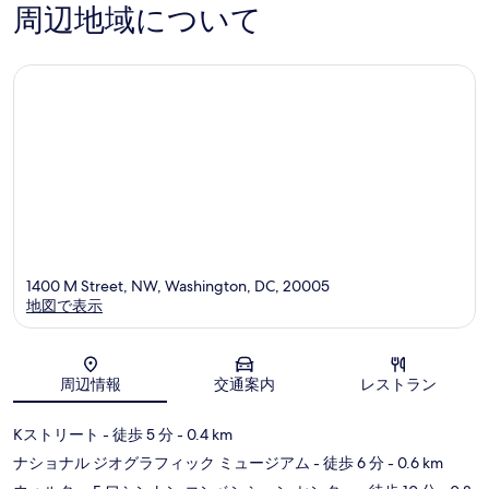
タ
ン
口
件
周辺地域について
ウ
セ
コ
件
ン
ン
ミ
の
ダ
タ
口
ウ
ー
コ
ン
ダ
ミ
タ
ウ
ウ
ン
ン
タ
ワ
ウ
シ
ン
ン
ワ
ト
シ
ン
ン
D.C.
ト
1400 M Street, NW, Washington, DC, 20005
ン
地図で表示
D.C.
地図
周辺情報
交通案内
レストラン
Kストリート
- 徒歩 5 分
- 0.4 km
ナショナル ジオグラフィック ミュージアム
- 徒歩 6 分
- 0.6 km