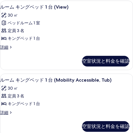
ド
ル
真
エジプト綿のシーツ、高級寝具、羽毛
ル
7
ベ
ルーム キングベッド 1 台 (View)
2
を
ー
ッ
台
30 ㎡
ド
表
ム
の
2
ベッドルーム 1 室
示
キ
台
す
定員 3 名
の
す
ン
べ
詳
キングベッド 1 台
る
グ
細
て
ル
詳細
ベ
ー
の
ッ
ム
写
空室状況と料金を確認
キ
ド
真
ン
1
グ
を
エジプト綿のシーツ、高級寝具、羽毛
ル
5
ベ
台
ルーム キングベッド 1 台 (Mobility Accessible, Tub)
表
ー
ッ
(View)
30 ㎡
ド
示
ム
の
1
定員 3 名
す
キ
台
す
キングベッド 1 台
(View)
る
ン
べ
の
ル
詳細
グ
詳
て
ー
細
ベ
ム
の
空室状況と料金を確認
キ
ッ