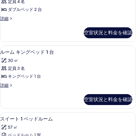
ィ
1
定員 4 名
ダ
台
ビ
ダブルベッド 2 台
シ
ブ
ュ
テ
ル
詳細
ル
ィ
ー
ー
ビ
ベ
ム
の
空室状況と料金を確認
ュ
ダ
ッ
ー
す
ブ
の
ド
ル
べ
エジプト綿のシーツ、高級寝具、羽毛
ル
詳
8
ベ
ルーム キングベッド 1 台
2
細
て
ー
ッ
台
30 ㎡
ド
の
ム
の
2
定員 3 名
写
キ
台
す
キングベッド 1 台
の
真
ン
べ
詳
ル
詳細
を
グ
細
ー
て
表
ベ
ム
の
空室状況と料金を確認
キ
示
ッ
写
ン
す
ド
グ
真
スイート 1 ベッドルーム | エジプ
ス
18
ベ
スイート 1 ベッドルーム
る
1
を
イ
ッ
台
57 ㎡
ド
表
ー
の
1
ベッドルーム 1 室