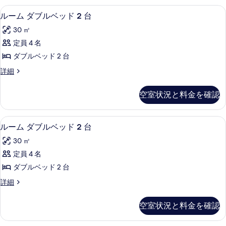
る
1
グ
詳
エジプト綿のシーツ、高級寝具、羽毛
ル
す
7
ベ
台
ルーム ダブルベッド 2 台
細
ー
ッ
べ
(View)
30 ㎡
ド
ム
て
の
1
定員 4 名
ダ
の
台
す
ダブルベッド 2 台
(View)
ブ
写
べ
の
ル
詳細
ル
真
詳
て
ー
細
ベ
ム
を
の
空室状況と料金を確認
ダ
ッ
表
写
ブ
ド
示
ル
真
エジプト綿のシーツ、高級寝具、羽毛
ル
7
ベ
ルーム ダブルベッド 2 台
2
す
を
ー
ッ
台
30 ㎡
る
ド
表
ム
の
2
定員 4 名
示
ダ
台
す
ダブルベッド 2 台
の
す
ブ
べ
詳
ル
詳細
る
ル
細
ー
て
ベ
ム
の
空室状況と料金を確認
ダ
ッ
写
ブ