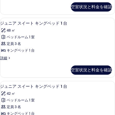
1
ド
ル
ゼ
1
台
空室状況と料金を確認
ク
台
ー
の
テ
の
ム
ィ
詳
す
高級寝具、ピロートップベッド、セーフ
ジ
8
ブ
ジュニア スイート キングベッド 1 台
ダ
細
べ
ュ
ル
ブ
48 ㎡
ー
て
ニ
ム
ル
ベッドルーム 1 室
の
ア
ダ
ベ
定員 3 名
ブ
写
ス
ル
ッ
キングベッド 1 台
真
イ
ベ
ド
ジ
詳細
ッ
を
ー
ュ
2
ド
表
ト
ニ
2
台
空室状況と料金を確認
ア
示
台
キ
の
ス
の
す
ン
イ
詳
す
高級寝具、ピロートップベッド、セーフ
ジ
7
ー
ジュニア スイート キングベッド 1 台
る
グ
細
べ
ュ
ト
ベ
42 ㎡
キ
て
ニ
ン
ッ
ベッドルーム 1 室
の
ア
グ
ド
定員 3 名
ベ
写
ス
1
ッ
キングベッド 1 台