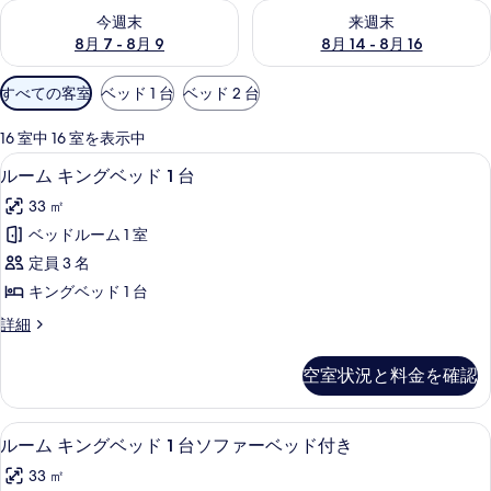
今週末 8月 7 - 8月 9 の空室状況をチェック
来週末 8月 14 - 8月 16 の
今週末
来週末
8月 7 - 8月 9
8月 14 - 8月 16
利
すべての客室
ベッド 1 台
ベッド 2 台
用
可
16 室中 16 室を表示中
能
高級寝具、ピロートップベッド、セーフ
ル
8
ルーム キングベッド 1 台
な
ー
客
33 ㎡
ム
室
ベッドルーム 1 室
キ
の
定員 3 名
ン
絞
キングベッド 1 台
り
グ
ル
詳細
込
ベ
ー
み
ッ
ム
条
空室状況と料金を確認
キ
ド
件
ン
1
グ
高級寝具、ピロートップベッド、セーフ
ル
6
ベ
台
ルーム キングベッド 1 台ソファーベッド付き
ー
ッ
の
33 ㎡
ド