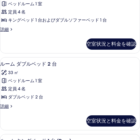
ム
す
1
ベッドルーム 1 室
キ
台
べ
定員 4 名
の
ン
て
詳
キングベッド 1 台およびダブルソファーベッド 1 台
グ
細
の
ル
詳細
ベ
ー
写
ッ
ム
真
空室状況と料金を確認
キ
ド
を
ン
1
グ
表
高級寝具、ピロートップベッド、セーフ
ル
7
ベ
台
ルーム ダブルベッド 2 台
示
ー
ッ
ソ
33 ㎡
ド
す
ム
フ
1
ベッドルーム 1 室
る
ダ
台
ァ
定員 4 名
ソ
ブ
ー
フ
ダブルベッド 2 台
ル
ァ
ベ
ル
詳細
ー
ベ
ー
ッ
ベ
ッ
ム
ッ
ド
空室状況と料金を確認
ダ
ド
ド
付
ブ
付
2
ル
き
き
高級寝具、ピロートップベッド、セーフ
ル
7
ベ