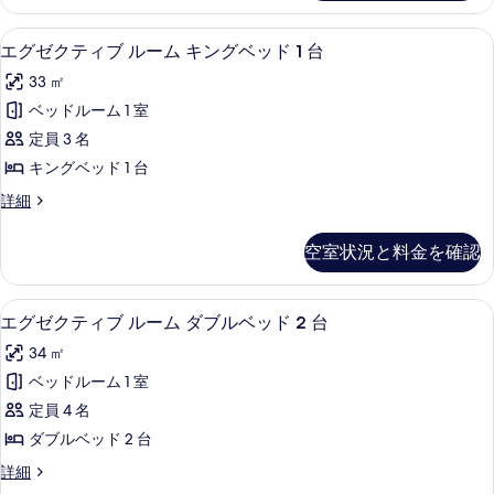
真
ブ
2
ル
を
高級寝具、ピロートップベッド、セーフ
エ
8
ベ
台
エグゼクティブ ルーム キングベッド 1 台
表
グ
ッ
の
33 ㎡
ド
示
ゼ
す
2
ベッドルーム 1 室
す
ク
台
べ
定員 3 名
の
る
テ
て
詳
キングベッド 1 台
ィ
細
の
エ
詳細
ブ
グ
写
ル
ゼ
真
空室状況と料金を確認
ク
ー
を
テ
ム
ィ
表
高級寝具、ピロートップベッド、セーフ
エ
6
ブ
エグゼクティブ ルーム ダブルベッド 2 台
キ
示
グ
ル
ン
34 ㎡
ー
す
ゼ
ム
グ
ベッドルーム 1 室
る
ク
キ
ベ
定員 4 名
ン
テ
グ
ッ
ダブルベッド 2 台
ィ
ベ
ド
エ
詳細
ッ
ブ
グ