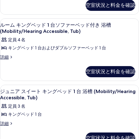
ム
表
Accessible,
ベ
空室状況と料金を確認
Tub)
ダ
Tub)
示
ッ
ブ
の
の
す
ル
詳
ド
高級寝具、ピロートップベッド、セーフ
ル
す
6
ベ
細
ルーム キングベッド 1 台ソファーベッド付き 浴槽
る
2
ー
ッ
べ
(Mobility/Hearing Accessible, Tub)
台
ド
ム
て
定員 4 名
2
浴
キ
の
台
キングベッド 1 台およびダブルソファーベッド 1 台
槽
浴
ン
写
ル
詳細
槽
(Mobility/Hearing
グ
真
ー
(Mobility/Hearing
Accessible,
ム
Accessible,
ベ
を
空室状況と料金を確認
Tub)
キ
Tub)
ッ
表
ン
の
の
グ
詳
ド
示
高級寝具、ピロートップベッド、セーフ
ジ
す
5
ベ
細
ジュニア スイート キングベッド 1 台 浴槽 (Mobility/Hearing
1
す
ュ
ッ
べ
Accessible, Tub)
台
ド
る
ニ
て
定員 3 名
1
ソ
ア
の
台
キングベッド 1 台
フ
ソ
ス
写
ジ
詳細
フ
ァ
イ
真
ュ
ァ
ー
ニ
ー
ー
を
空室状況と料金を確認