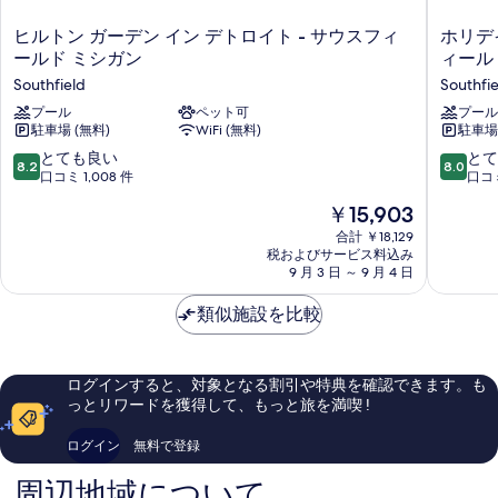
て
の
の
表
詳
の
す
ヒ
ホ
ヒルトン ガーデン イン デトロイト - サウスフィ
ホリデ
細
示
ル
リ
写
べ
ールド ミシガン
ィールド
ト
デ
す
Southfield
Southfie
真
て
ン
イ
る
ガ
プール
ペット可
イ
プール
を
の
駐車場 (無料)
WiFi (無料)
駐車場 
ー
ン
表
写
デ
エ
10
10
とても良い
とて
8.2
8.0
示
真
ン
ク
段
段
口コミ 1,008 件
口コミ
イ
ス
階
階
す
を
現
￥15,903
ン
プ
中
中
る
表
在
デ
レ
8.2、
8.0、
合計 ￥18,129
の
ト
ス
税およびサービス料込み
と
と
示
料
ロ
9 月 3 日 ～ 9 月 4 日
&
て
て
す
金
イ
ス
も
も
は
ト
類似施設を比較
イ
る
良
良
￥15,903
-
ー
い、
い、
サ
ツ
口
口
ウ
サ
コ
コ
ログインすると、対象となる割引や特典を確認できます。も
ス
ウ
ミ
ミ
っとリワードを獲得して、もっと旅を満喫 !
フ
ス
1,008
1,002
ィ
フ
件
件
ログイン
無料で登録
ー
ィ
件
件
ル
ー
の
の
周辺地域について
ド
ル
口
口