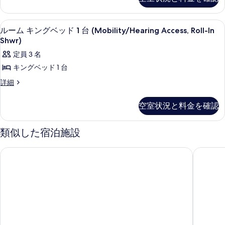
ア
ベ
ベ
ト
表
ス
ッ
ッ
イ
ド
キ
示
高級寝具、ピロートップベッド、セーフ
ル
5
ー
ド
付
ルーム キングベッド 1 台 (Mobility/Hearing Access, Roll-In
ン
す
ー
ト
き
Shwr)
付
キ
グ
浴
る
ム
定員 3 名
き
ン
槽
ベ
キ
グ
(Mobility/Hearing
キングベッド 1 台
浴
ッ
ベ
Accessible,
ン
槽
ル
詳細
ッ
Tub)
ド
グ
ー
ド
の
(Mobility/Hearing
1
ム
1
詳
ベ
空室状況と料金を確認
Accessible,
キ
台
細
台
ッ
Tub)
ン
浴
浴
グ
槽
ド
の
類似した宿泊施設
ベ
槽
(Mobility/Hearing
1
す
ッ
Accessible,
(Mobility/Hearing
ヒルトン ガーデン イン デトロイト - サウスフィールド ミシ
ホリデイ 
台
ド
Tub)
べ
Accessible,
1
の
(Mobility/Hearing
て
台
Tub)
詳
Access,
(Mobility/Hearing
の
細
の
Roll-
Access,
写
す
Roll-
In
真
In
べ
Shwr)
Shwr)
を