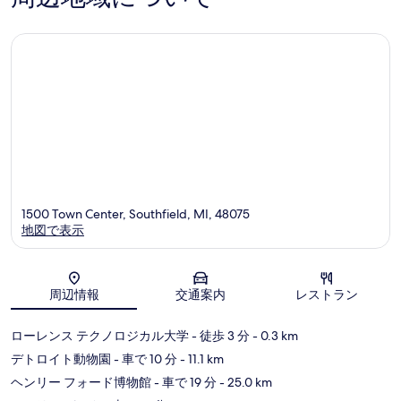
ミ
ド
コ
コ
シ
デ
ミ
ミ
ガ
ト
ン
ロ
Southfield
イ
ト
by
IHG
Southfie
1500 Town Center, Southfield, MI, 48075
地図で表示
地図
周辺情報
交通案内
レストラン
ローレンス テクノロジカル大学
- 徒歩 3 分
- 0.3 km
デトロイト動物園
- 車で 10 分
- 11.1 km
ヘンリー フォード博物館
- 車で 19 分
- 25.0 km