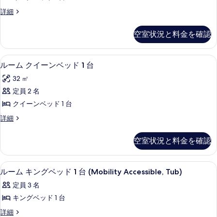
真
イ
ド
台
ジ
詳細
1
を
ー
ュ
の
台
表
ト
ニ
の
す
空室状況と料金を確認
ア
示
詳
キ
べ
ス
細
す
ン
イ
て
ルーム クイーンベッド 1 台 | 高級
ル
7
ー
ルーム クイーンベッド 1 台
る
グ
の
ー
ト
ベ
32 ㎡
キ
写
ム
ン
ッ
定員 2 名
真
ク
グ
ド
クイーンベッド 1 台
ベ
を
イ
1
ッ
ル
詳細
表
ー
ド
ー
台
1
示
ン
ム
の
空室状況と料金を確認
台
ク
す
ベ
の
す
イ
る
詳
ッ
ー
べ
高級寝具、ピロートップベッド、セーフ
ル
細
5
ン
ルーム キングベッド 1 台 (Mobility Accessible, Tub)
ド
て
ー
ベ
1
定員 3 名
ッ
の
ム
台
ド
キングベッド 1 台
写
キ
1
の
ル
詳細
台
真