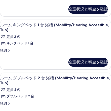
ン
ー
す
の
を
グ
ム
詳
べ
空室状況と料金を確認
キ
細
表
ベ
て
ン
示
ッ
グ
の
高級寝具、ピロートップベッド、セーフ
ル
6
ベ
ルーム キングベッド 1 台 浴槽 (Mobility/Hearing Accessible,
す
ド
写
ー
ッ
Tub)
る
1
ド
真
ム
定員 3 名
台
1
を
キ
台
キングベッド 1 台
(Mobility
(Mobility
表
ン
Accessible,
ル
詳細
Accessible,
示
グ
ー
Tub)
Tub)
ム
の
す
ベ
の
空室状況と料金を確認
キ
詳
る
ッ
す
ン
細
グ
ド
べ
高級寝具、ピロートップベッド、セーフ
ル
7
ベ
ルーム ダブルベッド 2 台 浴槽 (Mobility/Hearing Accessible,
1
て
ー
ッ
Tub)
台
ド
の
ム
定員 4 名
1
浴
写
ダ
台
ダブルベッド 2 台
槽
浴
真
ブ
ル
詳細
槽
(Mobility/Hearing
を
ル
ー
(Mobility/Hearing
Accessible,