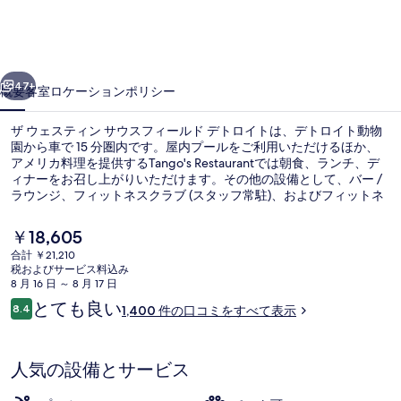
ィ
ン
前へ
次へ
サ
47+
概要
客室
ロケーション
ポリシー
ウ
ザ ウェスティン サウスフィールド デトロイトは、デトロイト動物
ス
園から車で 15 分圏内です。屋内プールをご利用いただけるほか、
アメリカ料理を提供するTango's Restaurantでは朝食、ランチ、デ
フ
ィナーをお召し上がりいただけます。その他の設備として、バー /
ィ
ラウンジ、フィットネスクラブ (スタッフ常駐)、およびフィットネ
スセンターがあります。旅行者は親切なスタッフを高く評価してい
ー
ます。
現
￥18,605
在
ル
合計 ￥21,210
の
税およびサービス料込み
外観
ド
料
8 月 16 日 ～ 8 月 17 日
金
口
とても良い
デ
8.4
1,400 件の口コミをすべて表示
は
10段階中8.4
コ
￥18,605
ト
ミ
で
す
ロ
人気の設備とサービス
イ