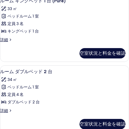
台
ルーム キングベッド 1 台 (Pure)
の
の
ー
ッ
詳
の
33 ㎡
ド
す
細
ム
す
2
ベッドルーム 1 室
べ
キ
台
べ
定員 3 名
の
て
ン
て
詳
キングベッド 1 台
の
グ
細
の
ル
詳細
写
ベ
ー
写
真
ッ
ム
真
空室状況と料金を確認
キ
を
ド
を
ン
表
1
グ
表
高級寝具、ピロートップベッド、セーフ
ル
7
ベ
台
ルーム ダブルベッド 2 台
示
示
ー
ッ
(Pure)
す
34 ㎡
ド
す
ム
の
1
る
ベッドルーム 1 室
る
ダ
台
す
定員 4 名
(Pure)
ブ
べ
の
ダブルベッド 2 台
ル
詳
て
ル
詳細
細
ベ
の
ー
ッ
ム
写
空室状況と料金を確認
ダ
ド