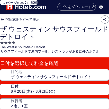
このページの本文に移動
アプリをダウンロード
宿泊施設をすべて表示
ザ ウェスティン サウスフィールド
デトロイト
4.0
The Westin Southfield Detroit
つ
サウスフィールドで屋内プール、レストランがある郊外のホテル
星
宿
日付を選択して料金を確認
泊
施
目的地
設
日付
旅行者