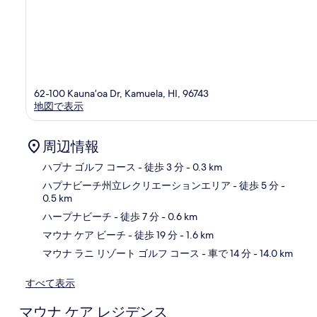
62-100 Kauna’oa Dr, Kamuela, HI, 96743
地図で表示
周辺情報
ハプナ ゴルフ コース
- 徒歩 3 分
- 0.3 km
ハプナビーチ州立レクリエーションエリア
- 徒歩 5 分
-
0.5 km
地
ハープナビーチ
- 徒歩 7 分
- 0.6 km
マウナ ケア ビーチ
- 徒歩 19 分
- 1.6 km
マウナ ラニ リゾート ゴルフ コース
- 車で 14 分
- 14.0 km
すべて表示
マウナ ケア レジデンス