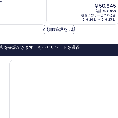
階
ス
件
現
￥50,845
中
テ
在
9.2、
ー
合計 ￥60,360
の
と
税およびサービス料込み
ツ
料
て
8 月 24 日 ～ 8 月 25 日
Volcano
金
も
は
素
類似施設を比較
￥50,845
晴
ら
し
典を確認できます。もっとリワードを獲得
い、
口
コ
ミ
330
件
件
の
口
コ
ミ