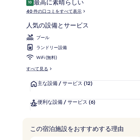
口
最高に素晴らしい
10
10段階中10
コ
40 件の口コミをすべて表示
ミ
人気の設備とサービス
コンドミニアム
プール
ランドリー設備
WiFi (無料)
すべて見る
主な設備 / サービス
(12)
便利な設備 / サービス
(6)
この宿泊施設をおすすめする理由