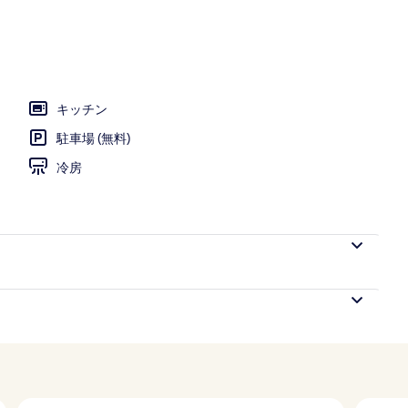
 2 ベッドルーム バルコニー ビーチビュー | リビング エリア
キッチン
駐車場 (無料)
冷房