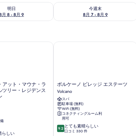
- 8月 9 の空室状況をチェック
今週末 8月 7 - 8月 9 の空室状況をチ
明日
今週末
8月 8 - 8月 9
8月 7 - 8月 9
アット・マウナ・ラニ - コーラルツリー・レジデンスコレクシ
ボルケーノ ビレッジ エステーツ
ボ
・アット・マウナ・ラ
ボルケーノ ビレッジ エステーツ
ル
ラルツリー・レジデンス
Volcano
ケ
ン
スパ
ー
駐車場 (無料)
ノ
WiFi (無料)
ビ
コネクティングルーム利
レ
用可
備
ッ
10
とても素晴らしい
ジ
9.2
段
口コミ 330 件
エ
晴らしい