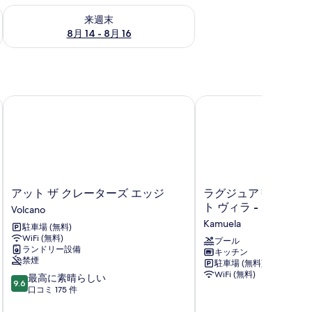
ェック
来週末 8月 14 - 8月 16 の空室状況をチェック
来週末
8月 14 - 8月 16
ョン
アット ザ クレーターズ エッジ
ラグジュアリー マウナ 
ア
ラ
アット ザ クレーターズ エッジ
ラグジュアリー マウナ ラ
ッ
グ
ト ヴィラ - ビーチ 
Volcano
ト
ジ
Kamuela
駐車場 (無料)
ザ
ュ
WiFi (無料)
ク
ア
プール
ランドリー設備
キッチン
レ
リ
禁煙
駐車場 (無料)
ー
ー
WiFi (無料)
10
最高に素晴らしい
タ
マ
9.6
段
口コミ 175 件
ー
ウ
階
ズ
ナ