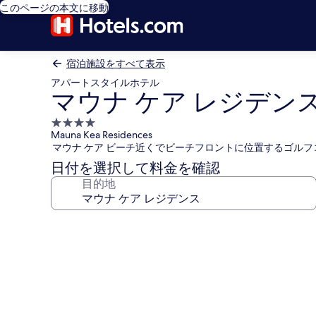
このページの本文に移動
宿泊施設をすべて表示
アパートスタイルホテル
マウナ ケア レジデン
4.0
Mauna Kea Residences
つ
マウナ ケア ビーチ近くでビーチフロントに位置するゴル
星
日付を選択して料金を確認
宿
目的地
泊
施
設
マ
ウ
ナ
ケ