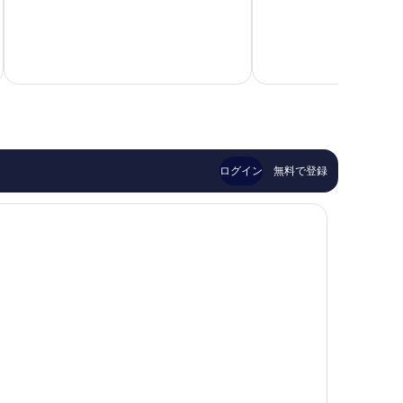
中
エ
ラ
9.6、
ッ
ニ
最
ジ
リ
高
Volcano
ゾ
に
ー
素
ト
晴
ヴ
ら
ィ
し
ラ
い、
-
口
ビ
ログイン
無料で登録
コ
ー
ミ
チ
175
ア
件
ク
件
セ
の
ス
口
Kamuela
コ
ミ