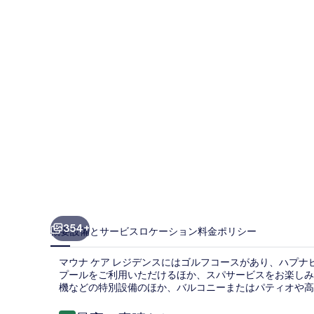
ア
レ
ジ
デ
ン
ス
の
写
真
ギ
ャ
354+
概要
設備とサービス
ロケーション
料金
ポリシー
ラ
マウナ ケア レジデンスにはゴルフコースがあり、ハプナ
リ
プールをご利用いただけるほか、スパサービスをお楽しみい
機などの特別設備のほか、バルコニーまたはパティオや高
ー