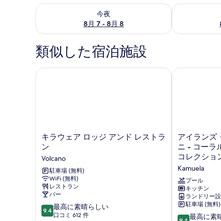
今夜 8月 7 - 8月 8 の空室状況をチェック
明日 8月 8 
今夜
8月 7 - 8月 8
類似した宿泊施設
キラウェア ロッジ アンド レストラン
アイランズ・
キ
ア
キラウェア ロッジ アンド レストラ
アイランズ
ラ
イ
ン
ニ - コー
ウ
ラ
コレクショ
Volcano
ェ
ン
Kamuela
ア
駐車場 (無料)
ズ・
WiFi (無料)
ロ
ア
プール
レストラン
ッ
ッ
キッチン
バー
ランドリー設
ジ
ト・
駐車場 (無料)
10
ア
最高に素晴らしい
マ
9.4
段
ン
口コミ 612 件
ウ
10
最高に素
9.4