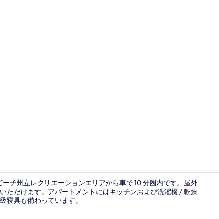
デラックス コ
ビーチ州立レクリエーションエリアから車で 10 分圏内です。屋外
ただけます。アパートメントにはキッチンおよび洗濯機 / 乾燥
級寝具も備わっています。
スタジオ ビー