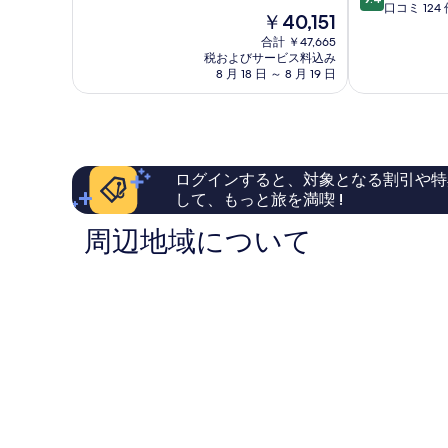
階
ド
ナ・
段
口コミ 124 
現
￥40,151
中
レ
ラ
階
在
9.4、
ス
合計 ￥47,665
ニ
中
の
税およびサービス料込み
最
ト
-
9.4、
料
8 月 18 日 ～ 8 月 19 日
高
ラ
コ
最
金
に
ン
ー
高
は
素
Volcano
ラ
に
￥40,151
晴
ル
素
ら
ツ
晴
し
リ
ら
ログインすると、対象となる割引や特
い、
ー・
し
して、もっと旅を満喫 !
口
レ
い、
コ
ジ
口
周辺地域について
ミ
デ
コ
612
ン
ミ
件
ス
124
件
コ
件
の
レ
件
口
ク
の
コ
シ
口
ミ
ョ
コ
ン
ミ
Kamuela