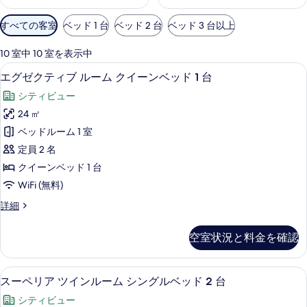
利
すべての客室
ベッド 1 台
ベッド 2 台
ベッド 3 台以上
用
可
10 室中 10 室を表示中
能
セーフティボックス (室内)、デスク
エ
8
エグゼクティブ ルーム クイーンベッド 1 台
な
グ
客
シティビュー
ゼ
室
24 ㎡
ク
の
ベッドルーム 1 室
テ
絞
定員 2 名
り
ィ
クイーンベッド 1 台
込
ブ
WiFi (無料)
み
ル
条
エ
詳細
ー
件
グ
ム
ゼ
空室状況と料金を確認
ク
ク
テ
イ
ィ
スーペリア ツインルーム シングルベッ
ス
7
ブ
スーペリア ツインルーム シングルベッド 2 台
ー
ー
ル
ン
シティビュー
ー