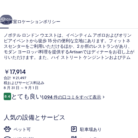
ド
前へ
次へ
ン
101+
概要
客室
ロケーション
ポリシー
ウ
ノボテル ロンドン ウエストは、イベンティム アポロおよびオリン
エ
ピアイベントから徒歩 15 分の便利な立地にあります。フィットネ
スセンターをご利用いただけるほか、2 か所のレストランがあり、
ス
モダン ヨーロッパ料理を提供するArtisanではディナーをお召し上が
ト
りいただけます。また、ハイ ストリート ケンジントンおよびテム
ズ川は徒歩 15 分圏内にあります。旅行者は周辺の公共交通機関が
の
充実している点を気に入っています。地下鉄 ハマースミス駅までは
現
￥17,914
7 分で、地下鉄バロンズ コート駅までは 7 分です。
在
写
合計 ￥21,497
の
税およびサービス料込み
バー (施設内)
真
料
8 月 31 日 ～ 9 月 1 日
金
口
とても良い
ギ
8.4
1,094 件の口コミをすべて表示
は
10段階中8.4
コ
￥17,914
ャ
ミ
で
す
ラ
人気の設備とサービス
リ
ペット可
駐車場あり
ー