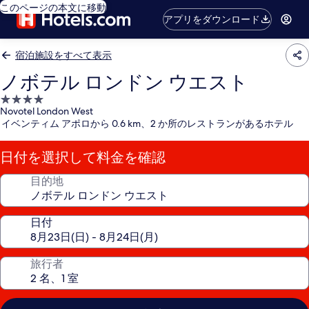
このページの本文に移動
アプリをダウンロード
宿泊施設をすべて表示
ノボテル ロンドン ウエスト
4.0
Novotel London West
つ
イベンティム アポロから 0.6 km、2 か所のレストランがあるホテル
星
宿
日付を選択して料金を確認
泊
施
目的地
設
日付
旅行者