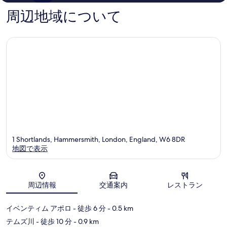
ー
ン
の
す
周辺地域について
ド
シ
口
る
ハ
テ
コ
マ
ィ
ミ
ー
セ
ス
ン
ミ
タ
ス
ー
ア
ン
ド
フ
ラ
ム
1 Shortlands, Hammersmith, London, England, W6 8DR
地図で表示
地図
周辺情報
交通案内
レストラン
イベンティム アポロ
- 徒歩 6 分
- 0.5 km
テムズ川
- 徒歩 10 分
- 0.9 km