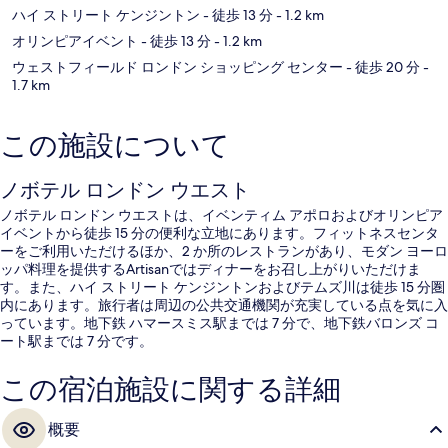
ハイ ストリート ケンジントン
- 徒歩 13 分
- 1.2 km
オリンピアイベント
- 徒歩 13 分
- 1.2 km
ウェストフィールド ロンドン ショッピング センター
- 徒歩 20 分
-
1.7 km
この施設について
ノボテル ロンドン ウエスト
ノボテル ロンドン ウエストは、イベンティム アポロおよびオリンピア
イベントから徒歩 15 分の便利な立地にあります。フィットネスセンタ
ーをご利用いただけるほか、2 か所のレストランがあり、モダン ヨーロ
ッパ料理を提供するArtisanではディナーをお召し上がりいただけま
す。また、ハイ ストリート ケンジントンおよびテムズ川は徒歩 15 分圏
内にあります。旅行者は周辺の公共交通機関が充実している点を気に入
っています。地下鉄 ハマースミス駅までは 7 分で、地下鉄バロンズ コ
ート駅までは 7 分です。
この宿泊施設に関する詳細
概要