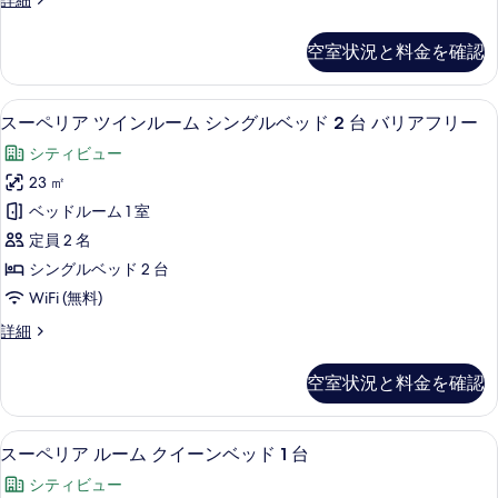
詳細
ド
イ
レ
の
2
ー
ミ
台
す
空室状況と料金を確認
ア
ン
の
べ
ル
詳
ベ
ー
て
細
スーペリア ツインルーム シングルベッ
ス
8
ム
スーペリア ツインルーム シングルベッド 2 台 バリアフリー
ッ
の
ー
ク
ド
シティビュー
イ
写
ペ
ー
1
23 ㎡
真
リ
ン
台
ベッドルーム 1 室
ベ
を
ア
(Executive)
ッ
定員 2 名
表
ツ
ド
の
シングルベッド 2 台
1
示
イ
す
WiFi (無料)
台
す
ン
(Executive)
べ
ス
詳細
る
の
ル
て
ー
詳
ー
ペ
の
細
空室状況と料金を確認
リ
ム
写
ア
シ
ツ
真
セーフティボックス (室内)、デスク
ス
8
イ
スーペリア ルーム クイーンベッド 1 台
ン
を
ー
ン
グ
シティビュー
ル
表