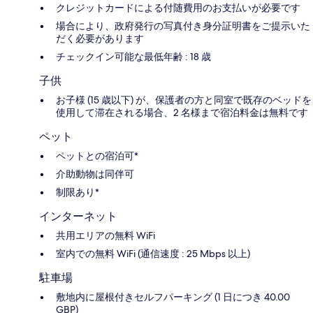
クレジットカードによる付随費用のお支払いが必要です
場合により、政府発行の写真付き身分証明書をご提示いた
だく必要があります
チェックイン可能な最低年齢 : 18 歳
子供
お子様 (15 歳以下) が、保護者の方と同室で既存のベッドを
使用して滞在される場合、2 名様まで宿泊料金は無料です
ペット
ペットとの宿泊可*
介助動物は同伴可
制限あり*
インターネット
共用エリアの無料 WiFi
室内での無料 WiFi (通信速度 : 25 Mbps 以上)
駐車場
敷地内に屋根付きセルフパーキング (1 日につき 40.00
GBP)