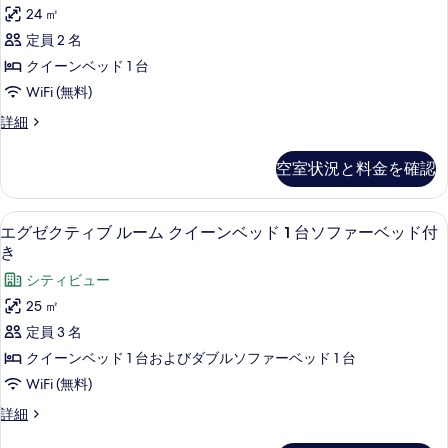
ペ
ー
ル
24 ㎡
示
リ
ム
ベ
定員 2 名
シ
す
ア
ン
ッ
クイーンベッド 1 台
る
ル
グ
ド
WiFi (無料)
ル
ー
2
ベ
ス
詳細
ム
ッ
ー
台
ド
ク
ペ
バ
空室状況と料金を確認
2
リ
イ
台
リ
ア
ー
バ
ル
ア
セーフティボックス (室内)、デスク
エ
リ
8
ー
エグゼクティブ ルーム クイーンベッド 1 台ソファーベッド付
ン
フ
ア
グ
ム
き
ベ
フ
ク
リ
ゼ
シティビュー
リ
イ
ッ
ー
ク
ー
ー
25 ㎡
ド
の
ン
の
テ
定員 3 名
詳
1
ベ
す
ィ
細
ッ
クイーンベッド 1 台およびダブルソファーベッド 1 台
台
ド
べ
ブ
WiFi (無料)
の
1
て
ル
台
す
エ
詳細
の
の
ー
グ
べ
詳