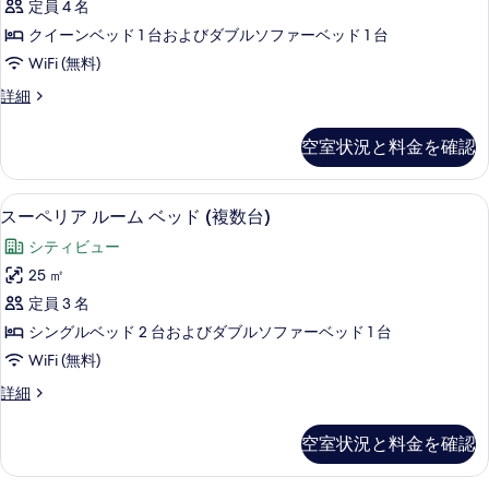
き
台
ッ
定員 4 名
ル
の
き
ド
ソ
クイーンベッド 1 台およびダブルソファーベッド 1 台
詳
1
ー
の
フ
細
WiFi (無料)
台
ム
す
ソ
ァ
ス
詳細
フ
ク
べ
ー
ー
ァ
イ
ペ
て
ー
ベ
空室状況と料金を確認
リ
ー
ベ
の
ッ
ア
ッ
ン
ル
写
ド
ド
スーペリア ルーム ベッド (複数台)
ス
8
ー
スーペリア ルーム ベッド (複数台)
ベ
付
真
付
ー
ム
き
ッ
シティビュー
を
ク
き
ペ
の
イ
ド
25 ㎡
表
詳
の
リ
ー
細
1
定員 3 名
示
ン
す
ア
台
ベ
シングルベッド 2 台およびダブルソファーベッド 1 台
す
べ
ル
ッ
ソ
WiFi (無料)
る
ド
て
ー
フ
1
ス
詳細
の
ム
台
ー
ァ
写
ソ
ベ
ペ
ー
空室状況と料金を確認
フ
リ
真
ッ
ァ
ベ
ア
を
ー