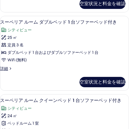
ゼ
写
ム
空室状況と料金を確認
細
て
ク
真
ク
テ
の
ィ
を
イ
セーフティボックス (室内)、デスク
ス
写
9
ブ
スーペリア ルーム ダブルベッド 1 台ソファーベッド付き
表
ー
ー
ル
真
シティビュー
示
ー
ン
ペ
を
ム
25 ㎡
す
ベ
リ
ク
表
定員 3 名
る
ッ
イ
ア
示
ー
ダブルベッド 1 台およびダブルソファーベッド 1 台
ド
ル
す
ン
WiFi (無料)
1
ベ
ー
る
ッ
台
ス
詳細
ム
ド
ー
ソ
1
ダ
ペ
空室状況と料金を確認
フ
台
リ
ブ
ソ
ア
ァ
ル
フ
ル
セーフティボックス (室内)、デスク
ス
ー
ァ
9
ー
スーペリア ルーム クイーンベッド 1 台ソファーベッド付き
ベ
ー
ー
ム
ベ
ッ
シティビュー
ベ
ダ
ペ
ッ
ッ
ブ
ド
24 ㎡
リ
ド
ル
ド
1
ベッドルーム 1 室
付
ベ
ア
付