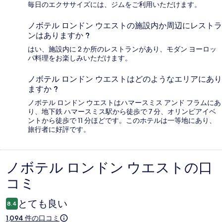
毎日のエクササイズには、ジムをご利用いただけます。
ノボテル ロンドン ウエストの施設内か周辺にレストラ
ンはありますか ?
はい、施設内に 2 か所のレストランがあり、モダン ヨーロッ
パ料理をお楽しみいただけます。
ノボテル ロンドン ウエストはどのようなエリアにあり
ますか ?
ノボテル ロンドン ウエストはハマースミス アンド フラムにあ
り、地下鉄 ハマースミス駅から徒歩で 7 分、オリンピアイベ
ントから徒歩で 11 分ほどです。このホテルは一等地にあり、
旅行者に好評です。
ノボテル ロンドン ウエストの口
口
コミ
コ
ミ
とても良い
8.4
1,094 件の口コミ