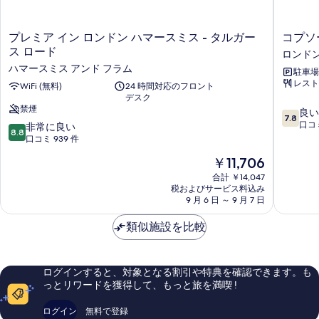
フ
台
ソ
ァ
フ
プ
コ
プレミア イン ロンドン ハマースミス - タルガー
コプソ
ー
ァ
レ
プ
ス ロード
ロンドン
ー
ベ
ミ
ソ
ベ
ハマースミス アンド フラム
駐車場
ア
ー
ッ
ッ
レスト
イ
WiFi (無料)
24 時間対応のフロント
ン
ド
ド
デスク
ン
タ
付
禁煙
10
付
ロ
ラ
良い
7.8
き
段
ン
ホ
口コミ
10
非常に良い
き
の
8.8
階
ド
テ
段
口コミ 939 件
詳
の
中
ン
ル
階
細
現
￥11,706
7.8、
ハ
ロ
中
す
在
良
マ
ン
8.8、
合計 ￥14,047
の
べ
い、
ー
税およびサービス料込み
ド
非
料
9 月 6 日 ～ 9 月 7 日
口
ス
ン
常
て
金
コ
ミ
ケ
に
の
は
類似施設を比較
ミ
ス
ン
良
￥11,706
3,799
-
ジ
い、
写
件
タ
ン
口
真
件
ル
ト
コ
ログインすると、対象となる割引や特典を確認できます。も
の
を
ガ
ン
ミ
っとリワードを獲得して、もっと旅を満喫 !
口
ー
ロ
939
表
コ
ス
ン
件
ログイン
無料で登録
示
ミ
ロ
ド
件