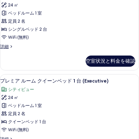
ペ
ム
ベ
24 ㎡
リ
ク
ッ
ベッドルーム 1 室
イ
ア
ー
ド
定員 2 名
ツ
ン
1
シングルベッド 2 台
ベ
イ
台
WiFi (無料)
ッ
ン
ド
の
ス
詳細
1
ル
ー
す
台
ー
ペ
の
べ
空室状況と料金を確認
リ
ム
詳
て
ア
細
シ
ツ
の
プレミア ルーム クイーンベッド 1 台 
プ
7
イ
プレミア ルーム クイーンベッド 1 台 (Executive)
ン
写
レ
ン
グ
シティビュー
ル
真
ミ
ー
ル
24 ㎡
を
ア
ム
ベ
ベッドルーム 1 室
シ
表
ル
ン
ッ
定員 2 名
示
ー
グ
ド
クイーンベッド 1 台
ル
す
ム
2
WiFi (無料)
ベ
る
ク
ッ
台
プ