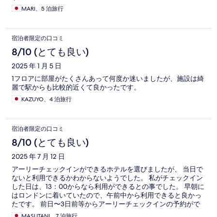
MARI、5 泊旅行
宿泊者限定の口コミ
8/10 (とても良い)
2025 年 1 月 5 日
1フロアに部屋がたくさんあって何度か迷いましたが、施設は綺
麗で駅からも比較的近くて良かったです。
KAZUYO、4 泊旅行
宿泊者限定の口コミ
8/10 (とても良い)
2025 年 7 月 12 日
アーリーチェックインができるホテルを選びましたが、 当日で
ないと利用できるかわからないようでした。 私がチェックイン
した日は、13：00からなら利用ができるとの事でした。 早朝に
はロンドンに着いていたので、午前中から利用できると良かっ
たです。 前日〜3日前等からアーリーチェックインの予約がで
きるといいです。 荷物はチェックインまで預かってくれまし
MASUTANI、7 泊旅行