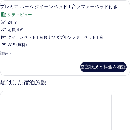
ド
ル
ッ
プレミア ルーム クイーンベッド 1 
プ
ベ
7
ー
プレミア ルーム クイーンベッド 1 台ソファーベッド付き
表
(複
ド
ッ
レ
ム
示
数
シティビュー
ド
ベ
付
ミ
付
ッ
す
台)
24 ㎡
き
ア
き
ド
る
の
定員 4 名
の
(複
の
ル
詳
数
す
クイーンベッド 1 台およびダブルソファーベッド 1 台
す
ー
細
台)
べ
WiFi (無料)
の
べ
ム
て
詳
プ
詳細
て
ク
細
レ
の
の
イ
ミ
空室状況と料金を確認
写
ア
写
ー
ル
真
真
ン
ー
類似した宿泊施設
を
ム
を
ベ
ク
表
表
プレミア イン ロンドン ハマースミス - タルガース ロード
コプソー
ッ
イ
示
ー
示
ド
す
ン
す
1
ベ
る
台
る
ッ
ド
ソ
1