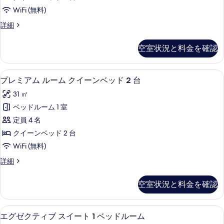
す
ル
ー
ッ
WiFi (無料)
ン
る
ー
ド
ベ
デ
詳細
ム
ッ
ラ
2
ド
ク
ッ
台
空室状況と料金を確認
2
ク
イ
台
の
ス
ー
の
ル
す
高級寝具、羽毛の掛け布団、セーフティ
プ
詳
5
ー
プレミアム ルーム クイーンベッド 2 台
ン
べ
細
レ
ム
ベ
31 ㎡
ク
て
ミ
イ
ッ
ベッドルーム 1 室
の
ア
ー
ド
定員 4 名
ン
写
ム
2
ベ
クイーンベッド 2 台
真
ル
ッ
台
WiFi (無料)
ド
を
ー
(View)
2
プ
詳細
表
ム
台
の
レ
示
(View)
ク
ミ
す
空室状況と料金を確認
の
ア
す
イ
べ
詳
ム
る
ー
細
ル
て
エグゼクティブ スイート 1 ベッドルーム
エ
7
ー
エグゼクティブ スイート 1 ベッドルーム
ン
の
ム