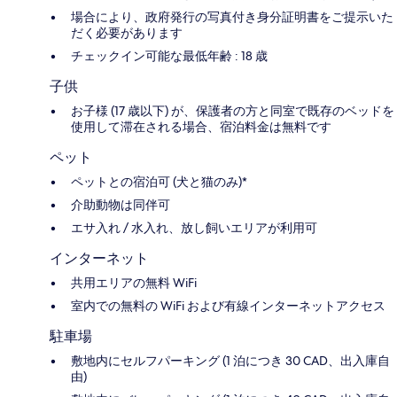
場合により、政府発行の写真付き身分証明書をご提示いた
だく必要があります
チェックイン可能な最低年齢 : 18 歳
子供
お子様 (17 歳以下) が、保護者の方と同室で既存のベッドを
使用して滞在される場合、宿泊料金は無料です
ペット
ペットとの宿泊可 (犬と猫のみ)*
介助動物は同伴可
エサ入れ / 水入れ、放し飼いエリアが利用可
インターネット
共用エリアの無料 WiFi
室内での無料の WiFi および有線インターネットアクセス
駐車場
敷地内にセルフパーキング (1 泊につき 30 CAD、出入庫自
由)