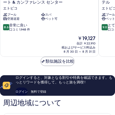
ル
ン
ート & カンファレンス センター
テル
詳
す
タ
ド
細
エトビコ
エトビ
ホ
マ
べ
テ
プール
スパ
ン
プール
て
空港送迎
ペット可
ペット
ル
シ
の
ズ
グ
10
10
非常に良い
とて
8.6
9.0
バ
ネ
段
段
口コミ 1,948 件
口コミ
写
イ
チ
階
階
現
真
￥19,127
マ
ャ
中
中
在
リ
ー
8.6、
9.0、
合計 ￥22,910
を
の
オ
ト
税およびサービス料込み
非
と
表
料
ッ
8 月 30 日 ～ 8 月 31 日
ロ
常
て
金
ト
ン
に
も
示
は
ト
類似施設を比較
ト
良
素
す
￥19,127
ロ
エ
い、
晴
ン
ア
る
口
ら
ト
ポ
コ
し
ログインすると、対象となる割引や特典を確認できます。も
エ
ー
ミ
い、
っとリワードを獲得して、もっと旅を満喫 !
ア
ト
1,948
口
ポ
ホ
件
コ
ログイン
無料で登録
ー
テ
件
ミ
ト
ル
の
4,351
周辺地域について
&
エ
口
件
カ
ト
コ
件
ン
ビ
ミ
の