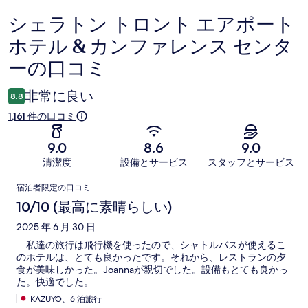
シェラトン トロント エアポート
口
ホテル & カンファレンス センタ
コ
ーの口コミ
ミ
非常に良い
8.8
1,161 件の口コミ
9.0
8.6
9.0
清潔度
設備とサービス
スタッフとサービス
口
宿泊者限定の口コミ
コ
10/10 (最高に素晴らしい)
ミ
2025 年 6 月 30 日
私達の旅行は飛行機を使ったので、シャトルバスが使えるこ
のホテルは、とても良かったです。それから、レストランの夕
食が美味しかった。Joannaが親切でした。設備もとても良かっ
た。快適でした。
KAZUYO、6 泊旅行