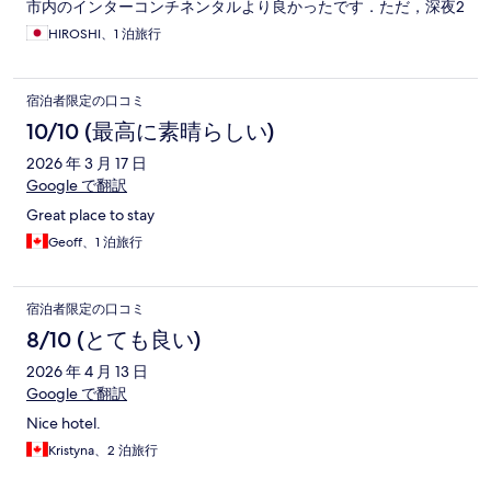
市内のインターコンチネンタルより良かったです．ただ，深夜2
時ごろにトイレが壊れて水が流れなくなり，その時間に修理に
HIROSHI、1 泊旅行
きてもらうのも嫌なのでとりあえず１階のフロントにトイレに
いったら，ジムにしかないということで大変でした．夕食を１
階のレストランで食べたのですが，C$20くらいの前菜のステー
宿泊者限定の口コミ
キで日本人には丁度いいくらいの量で味もおいしかったです．
10/10 (最高に素晴らしい)
2026 年 3 月 17 日
Google で翻訳
Great place to stay
Geoff、1 泊旅行
宿泊者限定の口コミ
8/10 (とても良い)
2026 年 4 月 13 日
Google で翻訳
Nice hotel.
Kristyna、2 泊旅行