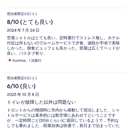
宿泊者限定の口コミ
8/10 (とても良い)
2024 年 7 月 24 日
空港シャトルはとても良い。定時運行でストレス無し。ホテル
付近は何もないのでルームサービスで夕食。値段が手頃で美味
しかった。朝食ビュッフェも良かった。部屋は広くてベッドが
良い。バスタブ有り、
Kunihisa、1 泊旅行
宿泊者限定の口コミ
6/10 (良い)
2025 年 10 月 8 日
トイレが故障した以外は問題ない
トロントからの帰国時に市内から移動して宿泊しました．シャ
トルサービスは基本的には航空便にあわせてということです
が，一定時間ごと(30分くらい)に巡回しているようで，予約な
しでも乗れました．部屋自体は快適で，前日まで泊まっていた