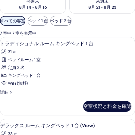
今週末
来週末
ャ
8月 14 - 8月 16
8月 21 - 8月 23
ラ
利
すべての客室
ベッド 1 台
ベッド 2 台
用
リ
可
7 室中 7 室を表示中
ー
能
高級寝具、羽毛の掛け布団、セーフティ
ト
4
トラディショナル ルーム キングベッド 1 台
な
ラ
客
31 ㎡
デ
室
ベッドルーム 1 室
ィ
の
定員 3 名
シ
絞
キングベッド 1 台
り
ョ
WiFi (無料)
込
ナ
み
ト
詳細
ル
ラ
条
ル
デ
件
空室状況と料金を確認
ィ
ー
シ
ム
ョ
高級寝具、羽毛の掛け布団、セーフティ
デ
6
ナ
デラックス ルーム キングベッド 1 台 (View)
キ
ラ
ル
ン
33 ㎡