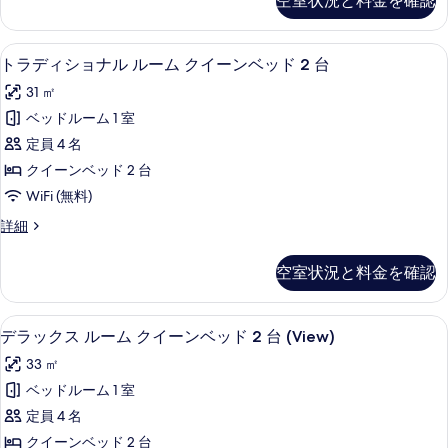
空室状況と料金を確認
詳
ア
る
ン
て
細
ム
グ
ル
の
高級寝具、羽毛の掛け布団、セーフティ
ト
4
ー
トラディショナル ルーム クイーンベッド 2 台
ベ
写
ラ
ム
ッ
31 ㎡
キ
真
デ
ン
ド
ベッドルーム 1 室
を
ィ
グ
1
定員 4 名
ベ
表
シ
台
ッ
クイーンベッド 2 台
示
ョ
ド
の
WiFi (無料)
す
1
ナ
す
台
ト
詳細
る
ル
の
ラ
べ
詳
ル
デ
て
空室状況と料金を確認
細
ィ
ー
の
シ
ム
ョ
写
高級寝具、羽毛の掛け布団、セーフティ
デ
7
ナ
デラックス ルーム クイーンベッド 2 台 (View)
ク
真
ラ
ル
イ
33 ㎡
ル
を
ッ
ー
ー
ベッドルーム 1 室
表
ク
ム
ン
定員 4 名
ク
示
ス
イ
ベ
クイーンベッド 2 台