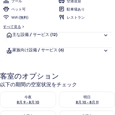
プール
空港送迎
ン
ペット可
駐車場あり
フ
WiFi (無料)
レストラン
ァ
すべて見る
レ
主な設備 / サービス
(12)
ン
ス
家族向け設備 / サービス
(6)
セ
ン
タ
客室のオプション
ー
以下の期間の空室状況をチェック
の
今夜 8月 9 - 8月 10 の空室状況をチェック
明日 8月 10 - 8月 11 の空
写
今夜
明日
8月 9 - 8月 10
8月 10 - 8月 11
真
ギ
今週末 8月 14 - 8月 16 の空室状況をチェック
来週末 8月 21 - 8月 23 の