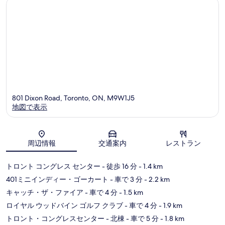
フ
コ
口
ァ
コ
レ
ミ
ン
ス
セ
ン
タ
ー
エ
ト
801 Dixon Road, Toronto, ON, M9W1J5
ビ
地図で表示
コ
地図
周辺情報
交通案内
レストラン
トロント コングレス センター
- 徒歩 16 分
- 1.4 km
401ミニインディー・ゴーカート
- 車で 3 分
- 2.2 km
キャッチ・ザ・ファイア
- 車で 4 分
- 1.5 km
ロイヤル ウッドバイン ゴルフ クラブ
- 車で 4 分
- 1.9 km
トロント・コングレスセンター - 北棟
- 車で 5 分
- 1.8 km