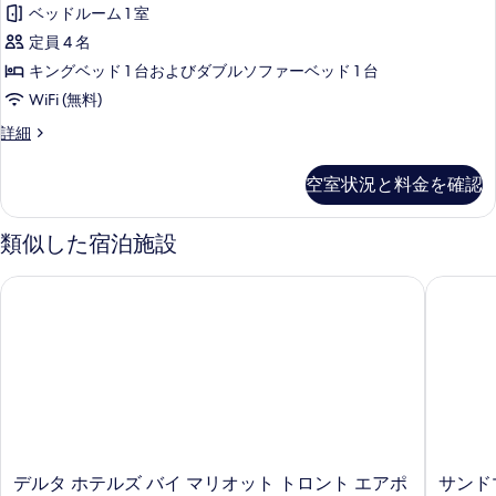
グ
ベ
ベッドルーム 1 室
ク
写
ゼ
イ
ッ
定員 4 名
真
ク
ー
ド
キングベッド 1 台およびダブルソファーベッド 1 台
ン
を
テ
2
ベ
WiFi (無料)
表
ィ
ッ
台
エ
詳細
示
ド
ブ
グ
の
2
す
ス
ゼ
台
す
空室状況と料金を確認
ク
る
の
イ
べ
テ
詳
ー
ィ
細
類似した宿泊施設
て
ブ
ト
の
ス
1
デルタ ホテルズ バイ マリオット トロント エアポート & カ
サンドマ
イ
写
ベ
ー
真
ト
ッ
1
を
ド
ベ
表
ッ
ル
ド
示
ー
ル
す
ー
ム
る
ム
デ
サ
デルタ ホテルズ バイ マリオット トロント エアポ
サンド
の
の