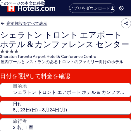
このページの本文に移動
アプリをダウンロード
宿泊施設をすべて表示
シェラトン トロント エアポート
ホテル & カンファレンス センター
4.0
Sheraton Toronto Airport Hotel & Conference Centre
つ
屋内プールとレストランのあるトロントのファミリー向けのホテル
星
宿
日付を選択して料金を確認
泊
施
目的地
設
日付
旅行者