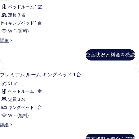
ル
ッ
ー
グ
ベッドルーム 1 室
ク
ム
ベ
定員 3 名
キ
ス
ン
ッ
キングベッド 1 台
ル
グ
ド
WiFi (無料)
ベ
ー
1
ッ
デ
詳細
ム
ド
ラ
台
1
キ
ッ
の
空室状況と料金を確認
台
ク
ン
の
す
ス
グ
詳
ル
べ
高級寝具、羽毛の掛け布団、セーフティ
プ
細
5
ー
プレミアム ルーム キングベッド 1 台
ベ
て
レ
ム
ッ
31 ㎡
キ
の
ミ
ン
ド
ベッドルーム 1 室
写
ア
グ
1
定員 3 名
ベ
真
ム
台
ッ
キングベッド 1 台
を
ル
ド
(View)
WiFi (無料)
1
表
ー
の
台
プ
詳細
示
ム
(View)
す
レ
す
の
キ
ミ
べ