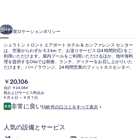
ト
ロ
前へ
次へ
ン
48+
概要
客室
ロケーション
ポリシー
ト
シェラトン トロント エアポート ホテル & カンファレンス センター
エ
は、空港からわずか 5.3 km で、お送りサービス (24 時間対応) をご
利用いただけます。屋内プールをご利用いただけるほか、地中海料
ア
理を提供するOlioでは朝食、ランチ、ディナーをお召し上がりいた
ポ
だけます。バー / ラウンジ、24 時間営業のフィットネスセンター、
およびフィットネスセンターなどの人気設備があります。親切なス
ー
タッフや空港への近さが旅行者の高い評価を得ています。
現
￥20,106
在
ト
合計 ￥24,084
の
税およびサービス料込み
屋内プール、営業時間 6:30 ～ 23:
ホ
料
9 月 6 日 ～ 9 月 7 日
金
口
非常に良い
テ
8.8
1,161 件の口コミをすべて表示
は
10段階中8.8
コ
￥20,106
ル
ミ
で
す
&
人気の設備とサービス
カ