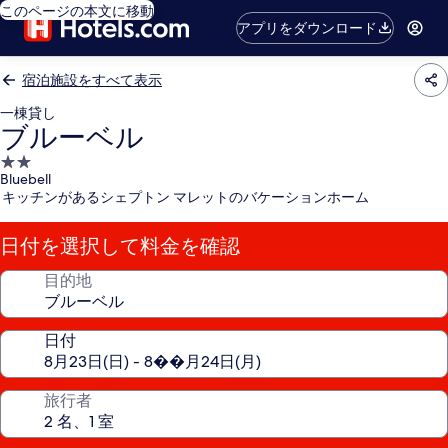
このページの本文に移動
アプリをダウンロード
宿泊施設をすべて表示
一棟貸し
ブルーベル
2.0
Bluebell
つ
キッチンがあるシェプトン マレットのバケーションホーム
星
宿
日付を選択して料金を確認
泊
施
目的地
設
日付
旅行者