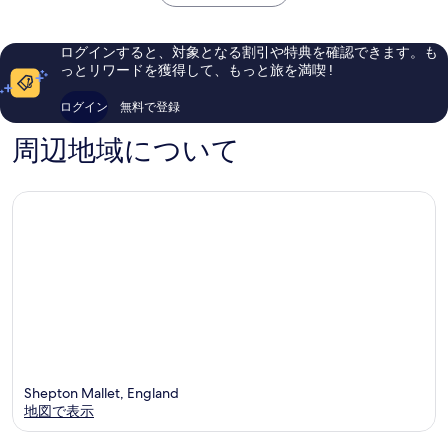
￥19,470
口
口
コ
コ
ミ
ミ
ログインすると、対象となる割引や特典を確認できます。も
524
108
っとリワードを獲得して、もっと旅を満喫 !
件
件
件
件
ログイン
無料で登録
の
の
口
口
周辺地域について
コ
コ
ミ
ミ
Shepton Mallet, England
地図で表示