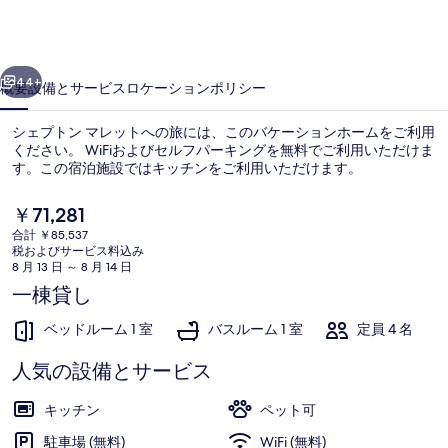
の
写
前へ
次へ
真
44+
概要
設備とサービス
ロケーション
ポリシー
ギ
シェプトン マレットへの旅には、このバケーションホームをご利用
ャ
ください。 WiFiおよびセルフパーキングを無料でご利用いただけま
す。この宿泊施設ではキッチンをご利用いただけます。
ラ
リ
現
￥71,281
在
ー
合計 ￥85,537
の
税およびサービス料込み
料
8 月 13 日 ～ 8 月 14 日
金
一棟貸し
コテージ | 内装
は
￥71,281
ベッドルーム 1 室
バスルーム 1 室
定員 4 名
で
す
人気の設備とサービス
キッチン
ペット可
駐車場 (無料)
WiFi (無料)