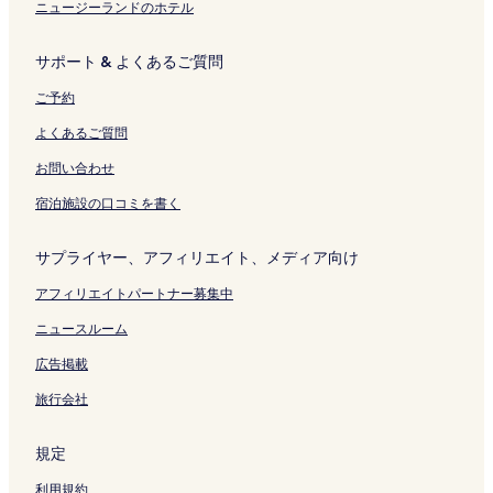
ニュージーランドのホテル
ジ
開
を
く
開
リ
サポート & よくあるご質問
く
ン
リ
ク
ご予約
ン
ク
よくあるご質問
お問い合わせ
宿泊施設の口コミを書く
サプライヤー、アフィリエイト、メディア向け
アフィリエイトパートナー募集中
ニュースルーム
広告掲載
旅行会社
規定
利用規約