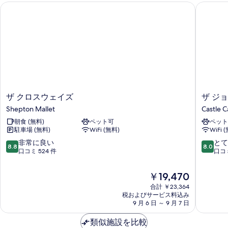
ザ クロスウェイズ
ザ ジョ
ザ
ザ
ザ クロスウェイズ
ザ ジ
ク
ジ
Shepton Mallet
Castle C
ロ
ョ
朝食 (無料)
ペット可
ペット
ス
ー
駐車場 (無料)
WiFi (無料)
WiFi 
ウ
ジ
ェ
ホ
10
10
非常に良い
とて
8.8
8.0
イ
テ
段
段
口コミ 524 件
口コミ
ズ
ル
階
階
Shepton
Castle
中
中
現
￥19,470
Mallet
Cary
8.8、
8.0、
在
合計 ￥23,364
非
と
の
税およびサービス料込み
常
て
料
9 月 6 日 ～ 9 月 7 日
に
も
金
良
良
は
類似施設を比較
い、
い、