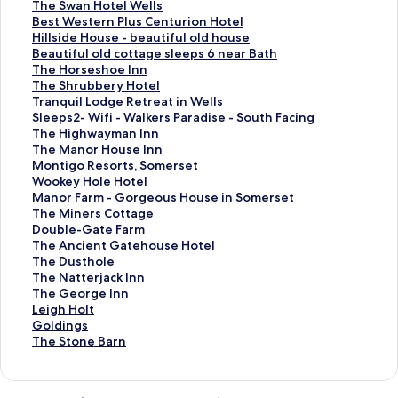
P
e
h
T
The Swan Hotel Wells
e
C
e
h
B
Best Western Plus Centurion Hotel
c
r
C
e
e
H
Hillside House - beautiful old house
k
o
r
S
s
i
B
Beautiful old cottage sleeps 6 near Bath
i
s
o
w
t
l
e
T
The Horseshoe Inn
n
s
s
a
W
l
a
h
T
The Shrubbery Hotel
g
a
s
n
e
s
u
e
h
T
Tranquil Lodge Retreat in Wells
M
t
w
H
s
i
t
H
e
r
S
Sleeps2- Wifi - Walkers Paradise - South Facing
i
C
a
o
t
d
i
o
S
a
l
T
The Highwayman Inn
l
r
y
t
e
e
f
r
h
n
e
h
T
The Manor House Inn
l
o
s
e
r
H
u
s
r
q
e
e
h
M
Montigo Resorts, Somerset
I
s
の
l
n
o
l
e
u
u
p
H
e
o
W
Wookey Hole Hotel
n
c
ペ
W
P
u
o
s
b
i
s
i
M
n
o
M
Manor Farm - Gorgeous House in Somerset
n
o
ー
e
l
s
l
h
b
l
2
g
a
t
o
a
T
The Miners Cottage
の
m
ジ
l
u
e
d
o
e
L
-
h
n
i
k
n
h
D
Double-Gate Farm
ペ
b
を
l
s
-
c
e
r
o
W
w
o
g
e
o
e
o
T
The Ancient Gatehouse Hotel
ー
e
開
s
C
b
o
I
y
d
i
a
r
o
y
r
M
u
h
T
The Dusthole
ジ
の
く
の
e
e
t
n
H
g
f
y
H
R
H
F
i
b
e
h
T
The Natterjack Inn
を
ペ
リ
ペ
n
a
t
n
o
e
i
m
o
e
o
a
n
l
A
e
h
T
The George Inn
開
ー
ン
ー
t
u
a
の
t
R
-
a
u
s
l
r
e
e
n
D
e
h
L
Leigh Holt
く
ジ
ク
ジ
u
t
g
ペ
e
e
W
n
s
o
e
m
r
-
c
u
N
e
e
G
Goldings
リ
を
を
r
i
e
ー
l
t
a
I
e
r
H
-
s
G
i
s
a
G
i
o
T
The Stone Barn
ン
開
開
i
f
s
ジ
の
r
l
n
I
t
o
G
C
a
e
t
t
e
g
l
h
ク
く
く
o
u
l
を
ペ
e
k
n
n
s
t
o
o
t
n
h
t
o
h
d
e
リ
リ
n
l
e
開
ー
a
e
の
n
,
e
r
t
e
t
o
e
r
H
i
S