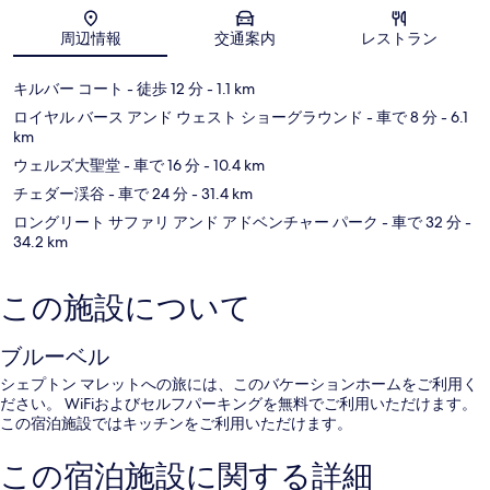
地図
周辺情報
交通案内
レストラン
キルバー コート
- 徒歩 12 分
- 1.1 km
ロイヤル バース アンド ウェスト ショーグラウンド
- 車で 8 分
- 6.1
km
ウェルズ大聖堂
- 車で 16 分
- 10.4 km
チェダー渓谷
- 車で 24 分
- 31.4 km
ロングリート サファリ アンド アドベンチャー パーク
- 車で 32 分
-
34.2 km
この施設について
ブルーベル
シェプトン マレットへの旅には、このバケーションホームをご利用く
ださい。 WiFiおよびセルフパーキングを無料でご利用いただけます。
この宿泊施設ではキッチンをご利用いただけます。
この宿泊施設に関する詳細