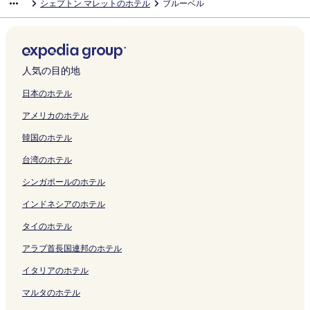
シェプトン マレットのホテル
ブルーベル
ン
ン
H
o
e
く
ジ
t
r
ペ
の
S
l
g
t
F
G
l
r
g
o
n
t
ク
ク
o
l
p
リ
を
i
s
ー
ペ
o
の
e
a
a
a
e
j
e
l
g
o
t
d
s
ン
開
n
P
ジ
ー
m
ペ
o
g
r
t
の
a
I
t
s
n
e
h
6
ク
く
W
a
を
ジ
e
ー
u
e
m
e
ペ
c
n
の
の
e
l
o
n
リ
e
r
開
を
r
ジ
s
の
の
h
ー
k
n
ペ
ペ
B
の
u
e
ン
l
a
く
開
s
を
H
ペ
ペ
o
ジ
I
の
ー
ー
a
人気の目的地
ペ
s
a
ク
l
d
リ
く
e
開
o
ー
ー
u
を
n
ペ
ジ
ジ
r
ー
e
r
s
i
ン
リ
t
く
u
ジ
ジ
s
開
n
ー
を
を
n
日本のホテル
ジ
の
B
の
s
ク
ン
の
リ
s
を
を
e
く
の
ジ
開
開
の
アメリカのホテル
を
ペ
a
ペ
e
ク
ペ
ン
e
開
開
H
リ
ペ
を
く
く
ペ
開
ー
t
ー
-
ー
ク
i
く
く
o
ン
ー
開
リ
リ
ー
韓国のホテル
く
ジ
h
ジ
S
ジ
n
リ
リ
t
ク
ジ
く
ン
ン
ジ
リ
を
の
を
o
を
S
ン
ン
e
を
リ
ク
ク
を
台湾のホテル
ン
開
ペ
開
u
開
o
ク
ク
l
開
ン
開
ク
く
ー
く
t
く
m
の
く
ク
く
シンガポールのホテル
リ
ジ
リ
h
リ
e
ペ
リ
リ
ン
を
ン
F
ン
r
ー
ン
ン
インドネシアのホテル
ク
開
ク
a
ク
s
ジ
ク
ク
タイのホテル
く
c
e
を
リ
i
t
開
アラブ首長国連邦のホテル
ン
n
の
く
ク
g
ペ
リ
イタリアのホテル
の
ー
ン
ペ
ジ
ク
マルタのホテル
ー
を