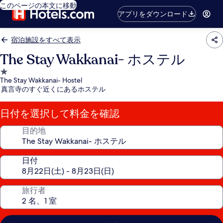
このページの本文に移動
アプリをダウンロード
宿泊施設をすべて表示
The Stay Wakkanai- ホステル
1.0
The Stay Wakkanai- Hostel
つ
真言寺のすぐ近くにあるホステル
星
宿
日付を選択して料金を確認
泊
施
目的地
設
日付
旅行者