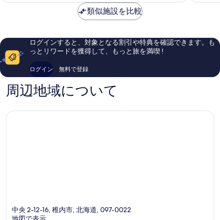
内
い、
常
金
類似施設を比較
市
口
に
は
コ
良
￥14,614
ミ
い、
134
口
ログインすると、対象となる割引や特典を確認できます。も
件
コ
っとリワードを獲得して、もっと旅を満喫 !
件
ミ
の
584
ログイン
無料で登録
口
件
コ
件
周辺地域について
ミ
の
口
コ
ミ
中央 2-12-16, 稚内市, 北海道, 097-0022
地図で表示