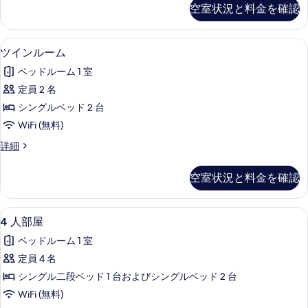
て
の
空室状況と料金を確認
る
詳
の
細
写
ツインルーム | WiFi (無料)、ベッドシ
ツ
4
ツインルーム
真
イ
を
ベッドルーム 1 室
ン
表
定員 2 名
ル
示
シングルベッド 2 台
ー
す
WiFi (無料)
ム
る
ツ
詳細
の
イ
す
ン
空室状況と料金を確認
ル
べ
ー
て
ム
4
4 人部屋 | WiFi (無料)、ベッドシーツ
4
の
4 人部屋
の
人
詳
写
ベッドルーム 1 室
細
部
真
定員 4 名
屋
を
シングル二段ベッド 1 台およびシングルベッド 2 台
の
表
WiFi (無料)
す