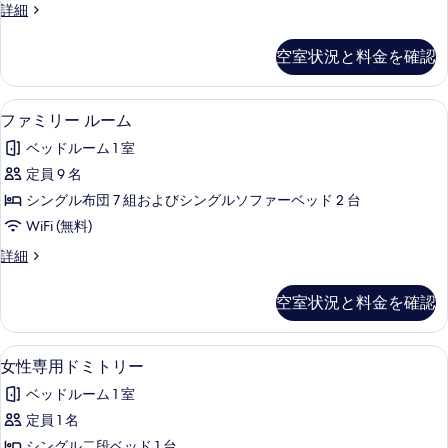
示
4
詳細
べ
人
す
て
部
空室状況と料金を確認
る
屋
の
の
写
詳
ファミリー ルーム | リビングルーム
フ
6
細
真
ファミリー ルーム
ァ
を
ベッドルーム 1 室
ミ
表
定員 9 名
リ
示
シングル布団 7 組およびシングルソファーベッド 2 台
ー
す
WiFi (無料)
ル
る
フ
詳細
ー
ァ
ム
ミ
空室状況と料金を確認
リ
の
ー
す
ル
女性専用ドミトリー | WiFi (無料)、
女
5
ー
女性専用ドミトリー
べ
性
ム
て
ベッドルーム 1 室
の
専
詳
の
定員 1 名
用
細
シングル二段ベッド 1 台