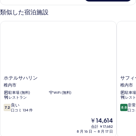
す
ル
す
べ
ー
類似した宿泊施設
ム
る
て
の
ホテルサハリン
サフィー
の
詳
細
写
真
を
表
示
す
ホ
サ
ホテルサハリン
サフィ
る
テ
フ
稚内市
稚内市
ル
ィ
駐車場 (無料)
WiFi (無料)
駐車場 
サ
ー
レストラン
レスト
ハ
ル
リ
ホ
10
10
良い
非常
7.2
8.8
ン
テ
段
段
口コミ 134 件
口コミ
稚
ル
階
階
現
￥14,614
内
稚
中
中
在
市
内
7.2、
8.8、
合計 ￥17,682
の
8 月 16 日 ～ 8 月 17 日
稚
良
非
料