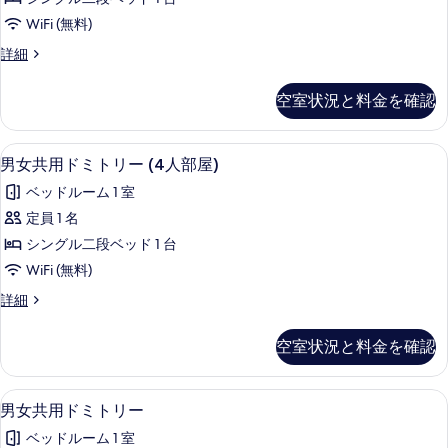
写
ド
真
WiFi (無料)
ミ
を
女
詳細
ト
性
表
リ
専
空室状況と料金を確認
示
用
ー
ド
す
の
ミ
男女共用ドミトリー (4人部屋) | WiFi
男
る
4
ト
男女共用ドミトリー (4人部屋)
す
女
リ
べ
ベッドルーム 1 室
ー
共
の
て
定員 1 名
用
詳
の
シングル二段ベッド 1 台
細
ド
写
WiFi (無料)
ミ
真
男
詳細
ト
女
を
リ
共
空室状況と料金を確認
表
用
ー
ド
示
(4
ミ
男女共用ドミトリー | WiFi (無料)、
男
す
4
ト
人
男女共用ドミトリー
女
リ
る
部
ベッドルーム 1 室
ー