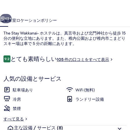
ル
の
前へ
次へ
45+
概要
客室
ロケーション
ポリシー
写
真
The Stay Wakkanai- ホステルは、真言寺および北門神社から徒歩 15
分の便利な立地にあります。また、稚内公園および稚内市こまどり
ギ
スキー場は車で 5 分の距離にあります。
ャ
口
とても素晴らしい
9.2
105 件の口コミをすべて表示
ラ
10段階中9.2
コ
ミ
リ
人気の設備とサービス
ー
施設の入り口
駐車場あり
WiFi (無料)
冷房
ランドリー設備
禁煙
すべて見る
主な設備 / サービス
(8)