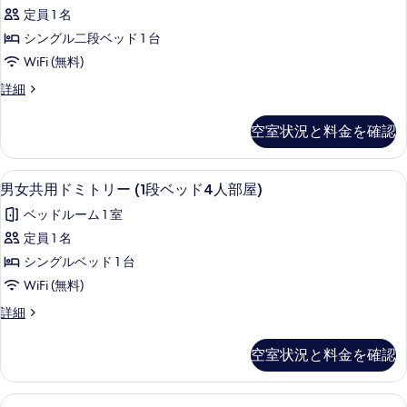
共
屋)
(4
定員 1 名
用
人
の
シングル二段ベッド 1 台
部
ド
す
屋)
WiFi (無料)
ミ
の
べ
男
詳細
詳
ト
女
て
細
リ
共
の
空室状況と料金を確認
用
ー
写
ド
の
ミ
真
男女共用ドミトリー (1段ベッド4人部屋) 
男
4
ト
男女共用ドミトリー (1段ベッド4人部屋)
す
を
女
リ
べ
ベッドルーム 1 室
ー
表
共
の
て
定員 1 名
示
用
詳
の
シングルベッド 1 台
細
す
ド
写
WiFi (無料)
る
ミ
真
男
詳細
ト
女
を
リ
共
空室状況と料金を確認
表
用
ー
ド
示
(1
ミ
WiFi (無料)、ベッドシーツ
ロ
す