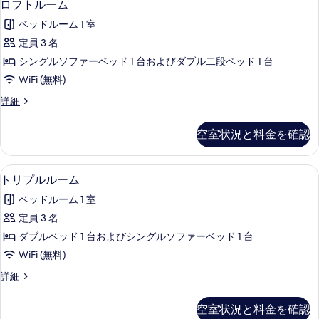
1
ト
段
ロフトルーム
フ
リ
る
ベ
ベッドルーム 1 室
ー
ト
ッ
(1
定員 3 名
ル
段
ド
シングルソファーベッド 1 台およびダブル二段ベッド 1 台
ベ
ー
4
ッ
WiFi (無料)
ム
ド
人
ロ
詳細
4
の
部
フ
人
す
ト
部
屋)
空室状況と料金を確認
ル
屋)
べ
の
ー
の
て
ム
す
詳
WiFi (無料)、ベッドシーツ
ト
1
の
トリプルルーム
の
細
べ
リ
詳
写
ベッドルーム 1 室
細
て
プ
真
定員 3 名
の
ル
を
ダブルベッド 1 台およびシングルソファーベッド 1 台
写
ル
表
WiFi (無料)
真
ー
示
ト
詳細
を
ム
リ
す
表
の
プ
空室状況と料金を確認
る
ル
示