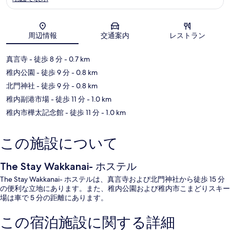
地図
周辺情報
交通案内
レストラン
真言寺
- 徒歩 8 分
- 0.7 km
稚内公園
- 徒歩 9 分
- 0.8 km
北門神社
- 徒歩 9 分
- 0.8 km
稚内副港市場
- 徒歩 11 分
- 1.0 km
稚内市樺太記念館
- 徒歩 11 分
- 1.0 km
この施設について
The Stay Wakkanai- ホステル
The Stay Wakkanai- ホステルは、真言寺および北門神社から徒歩 15 分
の便利な立地にあります。また、稚内公園および稚内市こまどりスキー
場は車で 5 分の距離にあります。
この宿泊施設に関する詳細