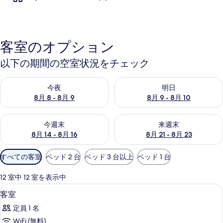
客室のオプション
以下の期間の空室状況をチェック
今夜 8月 8 - 8月 9 の空室状況をチェック
明日 8月 9 - 8月 10 の空室
今夜
明日
8月 8 - 8月 9
8月 9 - 8月 10
今週末 8月 14 - 8月 16 の空室状況をチェック
来週末 8月 21 - 8月 23 の
今週末
来週末
8月 14 - 8月 16
8月 21 - 8月 23
利
すべての客室
ベッド 2 台
ベッド 3 台以上
ベッド 1 台
用
可
12 室中 12 室を表示中
能
WiFi (無料)、ベッドシーツ
客
1
客室
な
室
客
定員 1 名
の
室
WiFi (無料)