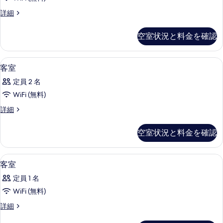
す
の
客
詳細
べ
絞
室
り
て
の
空室状況と料金を確認
込
詳
の
細
み
写
条
WiFi (無料)、ベッドシーツ
客
1
客室
真
件
室
を
定員 2 名
の
表
WiFi (無料)
す
示
客
詳細
べ
室
す
て
の
空室状況と料金を確認
る
詳
の
細
写
WiFi (無料)、ベッドシーツ
客
1
客室
真
室
を
定員 1 名
の
表
WiFi (無料)
す
示
客
詳細
べ
室
す