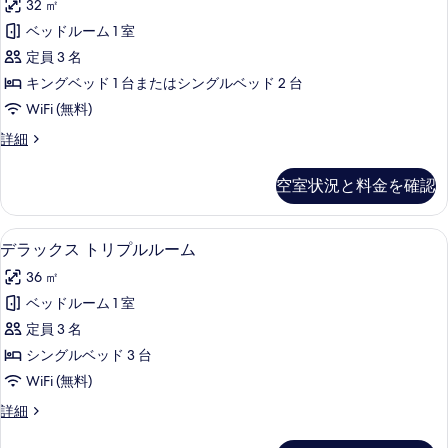
た
ル
32 ㎡
ク
は
ー
ベッドルーム 1 室
ツ
ス
イ
ム
定員 3 名
ル
ン
バ
キングベッド 1 台またはシングルベッド 2 台
ル
ー
ル
WiFi (無料)
ー
ム
ム
コ
デ
詳細
バ
シ
ラ
ニ
ル
テ
ッ
コ
空室状況と料金を確認
ー
ク
ィ
ニ
ス
の
ー
ビ
ル
の
デラックス トリプルルーム | ミニバ
デ
す
6
ー
デラックス トリプルルーム
ュ
詳
ラ
ム
べ
細
ー
36 ㎡
シ
ッ
て
テ
の
ベッドルーム 1 室
ク
の
ィ
す
定員 3 名
ビ
ス
写
ュ
べ
シングルベッド 3 台
ト
真
ー
て
WiFi (無料)
の
リ
を
の
詳
デ
詳細
プ
表
細
ラ
写
ル
ッ