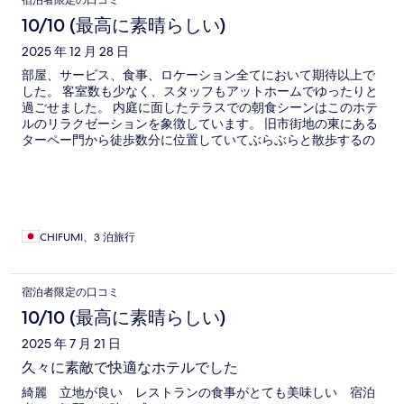
コ
10/10 (最高に素晴らしい)
ミ
2025 年 12 月 28 日
部屋、サービス、食事、ロケーション全てにおいて期待以上で
した。 客室数も少なく、スタッフもアットホームでゆったりと
過ごせました。 内庭に面したテラスでの朝食シーンはこのホテ
ルのリラクゼーションを象徴しています。 旧市街地の東にある
ターペー門から徒歩数分に位置していてぶらぶらと散歩するの
も楽しいです。ホテルの前の通り一体が日曜日にナイトマーケ
ットに様変わりしたのもうれしいサプライズでした。
CHIFUMI、3 泊旅行
宿泊者限定の口コミ
10/10 (最高に素晴らしい)
2025 年 7 月 21 日
久々に素敵で快適なホテルでした
綺麗 立地が良い レストランの食事がとても美味しい 宿泊