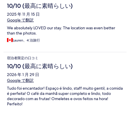
10/10 (最高に素晴らしい)
2025 年 11 月 15 日
Google で翻訳
We absolutely LOVED our stay. The location was even better
than the photos.
Lauren、4 泊旅行
宿泊者限定の口コミ
10/10 (最高に素晴らしい)
2026 年 1 月 29 日
Google で翻訳
Tudo foi encantador! Espaço é lindo, staff muito gentil, a comida
é perfeita! O café da manhã super completo e lindo, todo
decorado com as frutas! Omeletes e ovos feitos na hora!
Perfeito!