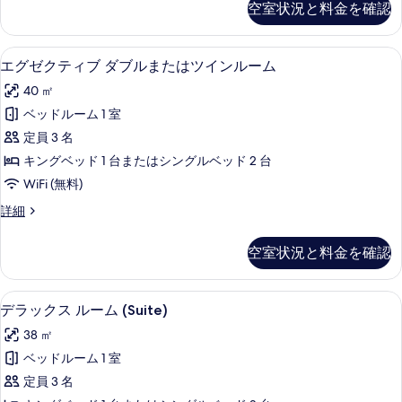
示
空室状況と料金を確認
真
ク
ル
す
ス
を
ー
る
ト
エグゼクティブ ダブルまたはツインルー
エ
表
7
リ
エグゼクティブ ダブルまたはツインルーム
ム
グ
プ
示
の
40 ㎡
ル
ゼ
す
ル
す
ベッドルーム 1 室
ク
る
ー
べ
定員 3 名
ム
テ
の
て
キングベッド 1 台またはシングルベッド 2 台
ィ
詳
の
WiFi (無料)
細
ブ
写
エ
詳細
ダ
グ
真
ブ
ゼ
空室状況と料金を確認
を
ク
ル
テ
表
ま
ィ
デラックス ルーム (Suite) | ミ
デ
示
7
ブ
デラックス ルーム (Suite)
た
ラ
ダ
す
は
38 ㎡
ブ
ッ
る
ル
ツ
ベッドルーム 1 室
ク
ま
イ
定員 3 名
た
ス