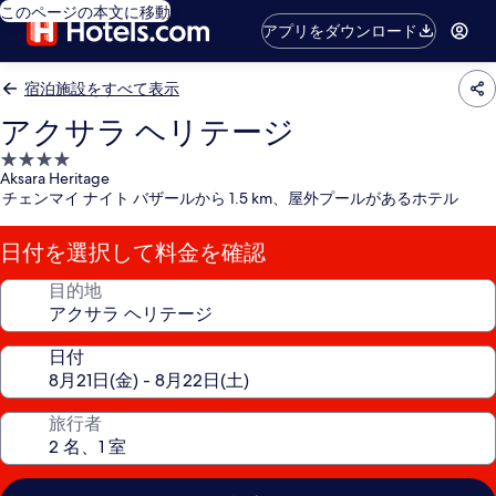
このページの本文に移動
アプリをダウンロード
宿泊施設をすべて表示
アクサラ ヘリテージ
4.0
Aksara Heritage
つ
チェンマイ ナイト バザールから 1.5 km、屋外プールがあるホテル
星
宿
日付を選択して料金を確認
泊
施
目的地
設
日付
旅行者