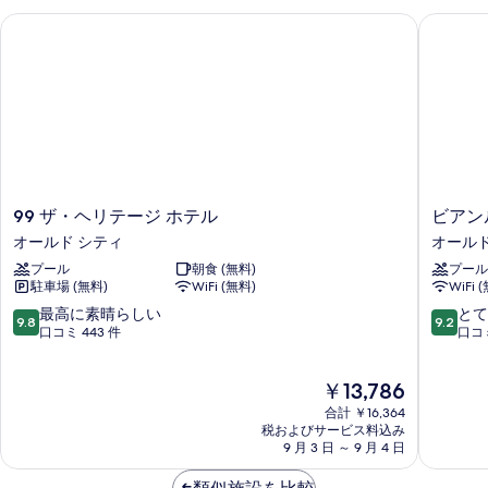
ム
99 ザ・ヘリテージ ホテル
ビアンル
の
の
詳
写
細
真
を
表
示
す
99
ビ
99 ザ・ヘリテージ ホテル
ビアン
る
ザ・
ア
オールド シティ
オールド
ヘ
ン
プール
朝食 (無料)
プール
リ
ル
駐車場 (無料)
WiFi (無料)
WiFi 
テ
ア
ー
ン
10
10
最高に素晴らしい
とて
9.8
9.2
ジ
リ
段
段
口コミ 443 件
口コミ
ホ
ゾ
階
階
テ
ー
中
中
現
￥13,786
ル
ト
9.8、
9.2、
在
オ
オ
最
と
合計 ￥16,364
の
ー
ー
高
て
税およびサービス料込み
料
ル
9 月 3 日 ～ 9 月 4 日
ル
に
も
金
ド
ド
素
素
は