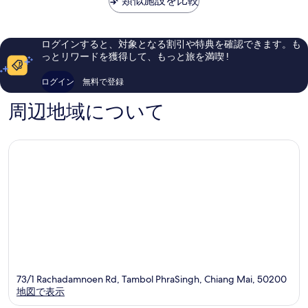
シ
類似施設を比較
シ
晴
晴
￥13,786
テ
テ
ら
ら
ィ
ィ
し
し
い、
い、
ログインすると、対象となる割引や特典を確認できます。も
口
口
っとリワードを獲得して、もっと旅を満喫 !
コ
コ
ミ
ミ
ログイン
無料で登録
443
609
件
件
周辺地域について
件
件
の
の
口
口
コ
コ
ミ
ミ
73/1 Rachadamnoen Rd, Tambol PhraSingh, Chiang Mai, 50200
地図で表示