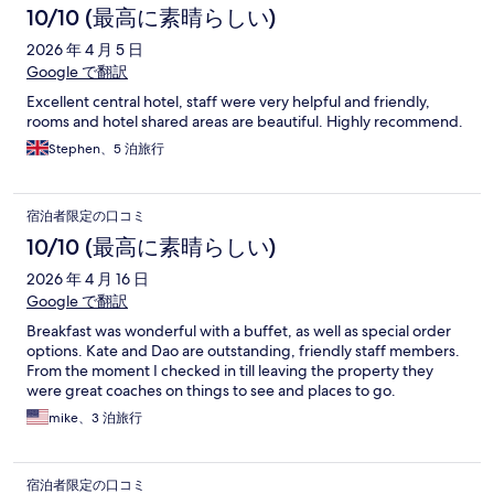
10/10 (最高に素晴らしい)
2026 年 4 月 5 日
Google で翻訳
Excellent central hotel, staff were very helpful and friendly,
rooms and hotel shared areas are beautiful. Highly recommend.
Stephen、5 泊旅行
宿泊者限定の口コミ
10/10 (最高に素晴らしい)
2026 年 4 月 16 日
Google で翻訳
Breakfast was wonderful with a buffet, as well as special order
options. Kate and Dao are outstanding, friendly staff members.
From the moment I checked in till leaving the property they
were great coaches on things to see and places to go.
mike、3 泊旅行
宿泊者限定の口コミ