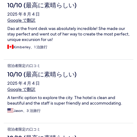
10/10 (最高に素晴らしい)
2025 年 8 月 4 日
Google で翻訳
Dao at the front desk was absolutely incredible! She made our
stay perfect and went out of her way to create the most perfect,
unique excursion for us!
Kimberley、1 泊旅行
宿泊者限定の口コミ
10/10 (最高に素晴らしい)
2025 年 4 月 4 日
Google で翻訳
A terrific option to explore the city. The hotel is clean and
beautiful and the staff is super friendly and accommodating.
Jason、3 泊旅行
宿泊者限定の口コミ