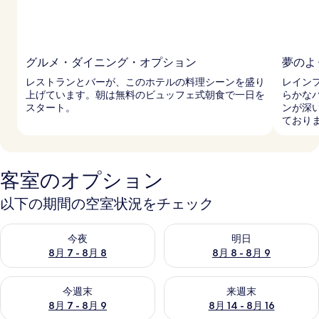
グルメ・ダイニング・オプション
夢のよ
レストランとバーが、このホテルの料理シーンを盛り
レイン
上げています。朝は無料のビュッフェ式朝食で一日を
らかな
スタート。
ンが深
ており
客室のオプション
以下の期間の空室状況をチェック
今夜 8月 7 - 8月 8 の空室状況をチェック
明日 8月 8 - 8月 9 の空室
今夜
明日
8月 7 - 8月 8
8月 8 - 8月 9
今週末 8月 7 - 8月 9 の空室状況をチェック
来週末 8月 14 - 8月 16 の
今週末
来週末
8月 7 - 8月 9
8月 14 - 8月 16