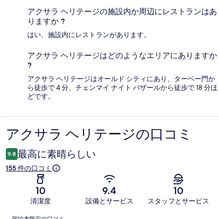
アクサラ ヘリテージの施設内か周辺にレストランはあ
りますか ?
はい、施設内にレストランがあります。
アクサラ ヘリテージはどのようなエリアにありますか
?
アクサラ ヘリテージはオールド シティにあり、ターペー門か
ら徒歩で 4 分、チェンマイ ナイト バザールから徒歩で 18 分ほ
どです。
アクサラ ヘリテージの口コミ
口
コ
最高に素晴らしい
9.8
ミ
155 件の口コミ
10
9.4
10
清潔度
設備とサービス
スタッフとサービス
口
宿泊者限定の口コミ