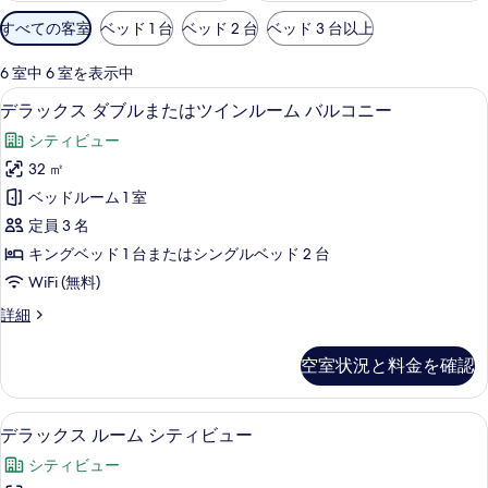
利
すべての客室
ベッド 1 台
ベッド 2 台
ベッド 3 台以上
用
可
6 室中 6 室を表示中
能
デラックス ダブルまたはツインルーム 
デ
9
デラックス ダブルまたはツインルーム バルコニー
な
ラ
客
シティビュー
ッ
室
32 ㎡
ク
の
ベッドルーム 1 室
ス
絞
定員 3 名
り
ダ
キングベッド 1 台またはシングルベッド 2 台
込
ブ
WiFi (無料)
み
ル
条
デ
詳細
ま
件
ラ
た
ッ
空室状況と料金を確認
ク
は
ス
ツ
ダ
デラックス ルーム シティビュー | 
デ
7
ブ
デラックス ルーム シティビュー
イ
ラ
ル
ン
シティビュー
ま
ッ