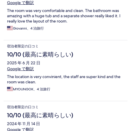
Google で翻訳
The room was very comfortable and clean. The bathroom was
amazing with a huge tub and a separate shower really liked it. I
really love the layout of the room.
Giovanni、4 泊旅行
宿泊者限定の口コミ
10/10 (最高に素晴らしい)
2025 年 6 月 22 日
Google で翻訳
The location is very convinient, the staff are super kind and the
room was clean.
MYOUNGOK、4 泊旅行
宿泊者限定の口コミ
10/10 (最高に素晴らしい)
2024 年 11 月 14 日
Google で翻訳