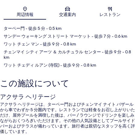
地図
周辺情報
交通案内
レストラン
ターペー門
- 徒歩 5 分
- 0.5 km
サンデー ウォーキング ストリート マーケット
- 徒歩 7 分
- 0.6 km
ワット チェン マン
- 徒歩 9 分
- 0.8 km
チェンマイ シティ アーツ ＆ カルチュラル センター
- 徒歩 9 分
- 0.8
km
ワット チェディ ルアン (寺院)
- 徒歩 9 分
- 0.8 km
この施設について
アクサラ ヘリテージ
アクサラ ヘリテージは、ターペー門およびチェンマイ ナイト バザール
から車でわずか 5 分圏内です。レストランでは軽食をお召し上がりいた
だけ、屋外プールを満喫した後は、バー / ラウンジでドリンクを楽しみ
ながらおくつろぎいただけます。その他の人気設備としてプールサイド
バーおよびテラスが備わっています。旅行者は親切なスタッフを高く評
価しています。