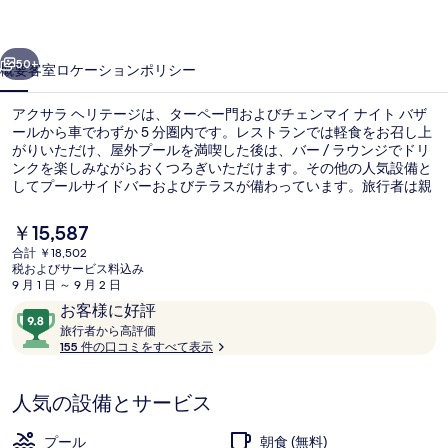
テ
前へ
次へ
ー
50+
概要
客室
ロケーション
ポリシー
ジ
アクサラ ヘリテージは、ターペー門およびチェンマイ ナイト バザ
の
ールから車でわずか 5 分圏内です。レストランでは軽食をお召し上
がりいただけ、屋外プールを満喫した後は、バー / ラウンジでドリ
写
ンクを楽しみながらおくつろぎいただけます。その他の人気設備と
真
してプールサイドバーおよびテラスが備わっています。旅行者は親
切なスタッフを高く評価しています。
ギ
現
￥15,587
在
ャ
合計 ￥18,502
の
税およびサービス料込み
外観
ラ
料
9 月 1 日 ～ 9 月 2 日
金
口
10
お客様に好評
リ
は
コ
旅
段
旅行者から高評価
￥15,587
ー
行
155 件の口コミをすべて表示
ミ
階
で
者
す
中
か
9.8、
人気の設備とサービス
ら
お
高
評
客
プール
朝食 (無料)