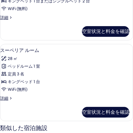
は
ン
キングベッド 1 台またはシングルベッド 2 台
ル
ツ
ル
WiFi (無料)
イ
ー
ー
ン
デ
詳細
ム
ル
ラ
ム
ー
(Suite)
ッ
空室状況と料金を確認
の
ム
ク
の
の
ス
す
す
詳
ル
スーペリア ルーム | ミニバー (無
ス
べ
細
8
ー
べ
スーペリア ルーム
ー
ム
て
て
28 ㎡
(Suite)
ペ
の
の
の
ベッドルーム 1 室
リ
写
詳
写
定員 3 名
細
ア
真
真
キングベッド 1 台
ル
を
を
WiFi (無料)
ー
表
表
ス
詳細
ム
示
ー
示
の
ペ
す
す
空室状況と料金を確認
リ
す
る
る
ア
べ
ル
類似した宿泊施設
ー
て