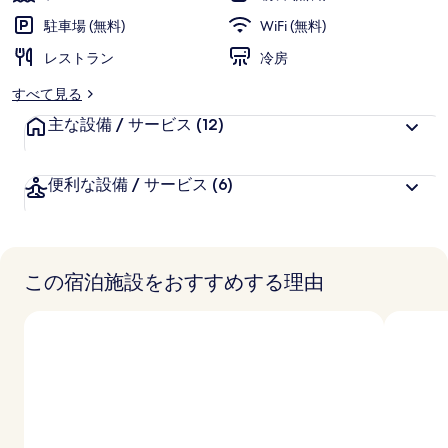
価
様
駐車場 (無料)
WiFi (無料)
に
レストラン
好
冷房
評
すべて見る
件
主な設備 / サービス
の
(12)
口
コ
便利な設備 / サービス
(6)
ミ
この宿泊施設をおすすめする理由