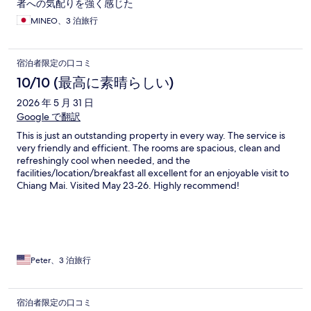
者への気配りを強く感じた
MINEO、3 泊旅行
宿泊者限定の口コミ
10/10 (最高に素晴らしい)
2026 年 5 月 31 日
Google で翻訳
This is just an outstanding property in every way. The service is
very friendly and efficient. The rooms are spacious, clean and
refreshingly cool when needed, and the
facilities/location/breakfast all excellent for an enjoyable visit to
Chiang Mai. Visited May 23-26. Highly recommend!
Peter、3 泊旅行
宿泊者限定の口コミ