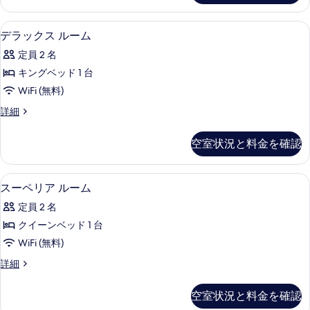
ム
ー
真
(Executive)
ル
低刺激性寝具、ミニバー、セーフティボ
デ
を
3
ー
の
デラックス ルーム
ラ
ム
表
す
定員 2 名
(Executive)
ッ
示
べ
の
キングベッド 1 台
ク
す
詳
て
WiFi (無料)
細
ス
る
の
デ
詳細
ル
ラ
写
ー
ッ
真
空室状況と料金を確認
ク
ム
を
ス
の
ル
表
低刺激性寝具、ミニバー、セーフティボ
ス
4
ー
スーペリア ルーム
す
示
ー
ム
べ
定員 2 名
の
す
ペ
詳
て
クイーンベッド 1 台
る
リ
細
の
WiFi (無料)
ア
写
ス
詳細
ル
ー
真
ー
ペ
空室状況と料金を確認
を
リ
ム