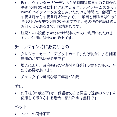
現在、 ウィンター ガーデンの営業時間は毎日午前 7 時から
午後 10 時 30 分に制限されています。ハイ パームズ (High
Palms) ハイティーをお楽しみいただける時間は、金曜日は
午後 3 時から午後 5 時 30 分まで、土曜日と日曜日は午後 1
時 30 分から午後 5 時 30 分までです。その他の施設は後日
お知らせがあるまで、閉鎖されます。
注記 : スパ設備は 45 分の時間枠でのみご利用いただけま
す。ご利用には予約が必要です。
チェックイン時に必要なもの
クレジットカード、デビットカードまたは現金による付随
費用のお支払いが必要です
場合により、政府発行の写真付き身分証明書をご提示いた
だく必要があります
チェックイン可能な最低年齢 : 18 歳
子供
お子様 (12 歳以下) が、保護者の方と同室で既存のベッドを
使用して滞在される場合、宿泊料金は無料です
ペット
ペットの同伴不可