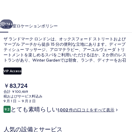
ー
ク
前へ
次へ
ロ
174+
概要
客室
ロケーション
ポリシー
ン
ザ ランドマーク ロンドンは、オックスフォード ストリートおよび
ド
マーブル アーチから徒歩 15 分の便利な立地にあります。ディープ
ティシュー マッサージ、アロマテラピー、アーユルヴェーダ トリ
ン
ートメントを楽しめるスパをご利用いただけるほか、2 か所のレス
の
トランがあり、Winter Gardenでは朝食、ランチ、ディナーをお召
し上がりいただけます。この高級ホテルにあるその他設備には 2 か
写
所のバー / ラウンジ、屋内プール、およびフィットネスクラブ (ス
VIP Access
タッフ常駐)があります。旅行者は親切なスタッフや総合的な施設の
真
コンディションを評価しています。周辺ではさまざまな公共交通機
現
￥83,724
関を利用できます。すぐそばには地下鉄メリルボーン駅があり、地
フロント
ギ
在
下鉄 エッジウェア ロード駅 (サークルライン)までは 5 分です。
合計 ￥100,469
の
税およびサービス料込み
ャ
料
9 月 1 日 ～ 9 月 2 日
金
ラ
口
とても素晴らしい
9.2
1,002 件の口コミをすべて表示
は
10段階中9.2
コ
リ
￥83,724
ミ
で
ー
す
人気の設備とサービス