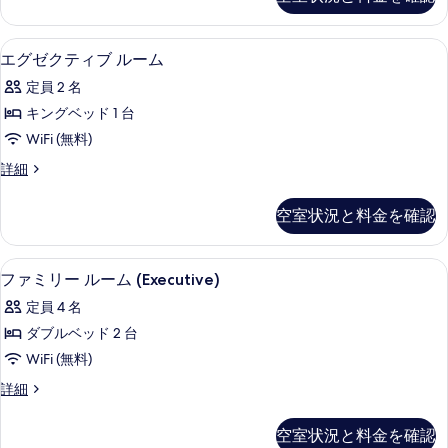
オ
べ
(Marylebone)
て
の
低刺激性寝具、ミニバー、セーフティボ
エ
3
詳
の
エグゼクティブ ルーム
グ
細
写
定員 2 名
ゼ
真
キングベッド 1 台
ク
を
WiFi (無料)
テ
表
エ
詳細
ィ
グ
示
ブ
ゼ
す
空室状況と料金を確認
ク
ル
る
テ
ー
ィ
低刺激性寝具、ミニバー、セーフティボ
フ
5
ブ
ファミリー ルーム (Executive)
ム
ァ
ル
の
定員 4 名
ー
ミ
ム
す
ダブルベッド 2 台
リ
の
べ
WiFi (無料)
詳
ー
細
て
フ
詳細
ル
ァ
の
ー
ミ
空室状況と料金を確認
写
リ