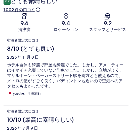
とても素晴らしい
9.2
1,002 件の口コミ
9.6
9.4
9.2
清潔度
ロケーション
スタッフとサービス
口
宿泊者限定の口コミ
コ
8/10 (とても良い)
ミ
2025 年 11 月 8 日
ホテル自体も綺麗で部屋も綺麗でした。 しかし、アメニティー
はイマイチ充実していない印象でした。 しかし、立地がよく、
マリルボーン・ベーカーストリート駅を両方とも使えるので、
メトロの便がすごく良く、パディントンも近いので空港へのア
クセスもよかったです。
yusuke、4 泊旅行
宿泊者限定の口コミ
10/10 (最高に素晴らしい)
2026 年 7 月 9 日