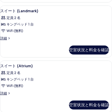
ア
表
の
ル
低刺激性寝具、ミニバー、セーフティボ
ス
示
4
ー
スイート (Landmark)
す
イ
ム
す
べ
定員 2 名
の
ー
る
詳
て
キングベッド 1 台
ト
細
の
WiFi (無料)
(Landmark)
写
ス
詳細
の
イ
真
す
ー
空室状況と料金を確認
を
ト
べ
(Landmark)
表
て
の
低刺激性寝具、ミニバー、セーフティボ
ス
示
4
詳
の
スイート (Atrium)
イ
細
す
写
定員 2 名
ー
る
真
キングベッド 1 台
ト
を
WiFi (無料)
(Atrium)
表
ス
詳細
の
イ
示
す
ー
す
空室状況と料金を確認
ト
べ
る
(Atrium)