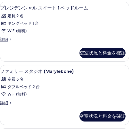
の
詳
プレジデンシャル スイート 1 ベッド
プ
3
細
プレジデンシャル スイート 1 ベッドルーム
写
レ
真
定員 2 名
ジ
を
キングベッド 1 台
デ
表
WiFi (無料)
ン
示
プ
詳細
シ
レ
す
ャ
ジ
空室状況と料金を確認
る
デ
ル
ン
ス
シ
低刺激性寝具、ミニバー、セーフティボ
フ
2
ャ
ファミリー スタジオ (Marylebone)
イ
ァ
ル
ー
定員 5 名
ス
ミ
イ
ト
ダブルベッド 2 台
リ
ー
1
WiFi (無料)
ト
ー
ベ
1
フ
詳細
ス
ベ
ァ
ッ
ッ
タ
ミ
ド
空室状況と料金を確認
ド
リ
ジ
ル
ル
ー
ー
オ
ス