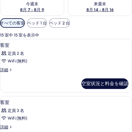
今週末 8月 7 - 8月 9 の空室状況をチェック
来週末 8月 14 - 8月 16 の
今週末
来週末
8月 7 - 8月 9
8月 14 - 8月 16
利
すべての客室
ベッド 1 台
ベッド 2 台
用
可
15 室中 15 室を表示中
能
低刺激性寝具、ミニバー、セーフティボ
客
3
客室
な
室
客
定員 2 名
の
室
WiFi (無料)
す
の
客
詳細
べ
絞
室
り
て
の
空室状況と料金を確認
込
詳
の
細
み
写
条
リビング エリア | 液晶テレビ
客
2
客室
真
件
室
を
定員 3 名
の
表
WiFi (無料)
す
示
客
詳細
べ
室