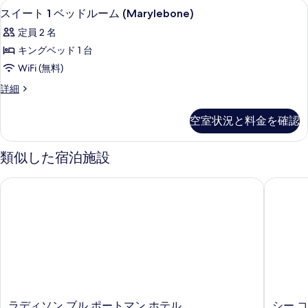
ー
スイート 1 ベッドルーム (Maryleb
ス
ム
4
タ
スイート 1 ベッドルーム (Marylebone)
(Marylebone)
の
ム
イ
ジ
の
定員 2 名
詳
オ
の
ー
細
す
(Marylebone)
キングベッド 1 台
す
ト
の
べ
WiFi (無料)
詳
べ
1
て
細
ス
詳細
ベ
て
イ
の
ッ
の
ー
写
空室状況と料金を確認
ト
ド
写
真
1
ル
真
ベ
類似した宿泊施設
を
ッ
ー
を
表
ド
ム
表
ラディソン ブル ポートマン ホテル
シー コ
ル
示
(Marylebone)
ー
示
す
ム
の
す
(Marylebone)
る
す
る
の
詳
べ
細
て
の
ラ
シ
写
ラディソン ブル ポートマン ホテル
シー 