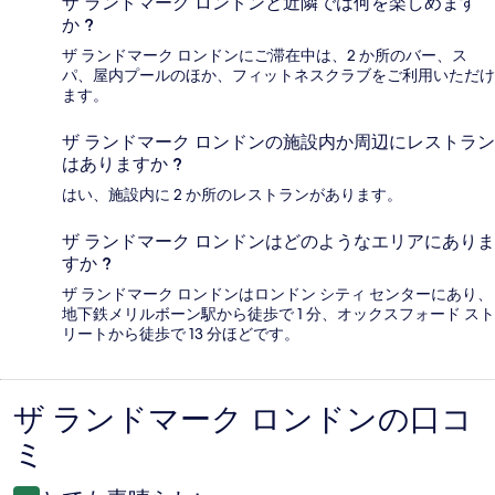
ザ ランドマーク ロンドンと近隣では何を楽しめます
か ?
ザ ランドマーク ロンドンにご滞在中は、2 か所のバー、ス
パ、屋内プールのほか、フィットネスクラブをご利用いただけ
ます。
ザ ランドマーク ロンドンの施設内か周辺にレストラン
はありますか ?
はい、施設内に 2 か所のレストランがあります。
ザ ランドマーク ロンドンはどのようなエリアにありま
すか ?
ザ ランドマーク ロンドンはロンドン シティ センターにあり、
地下鉄メリルボーン駅から徒歩で 1 分、オックスフォード スト
リートから徒歩で 13 分ほどです。
ザ ランドマーク ロンドンの口コ
口
ミ
コ
ミ