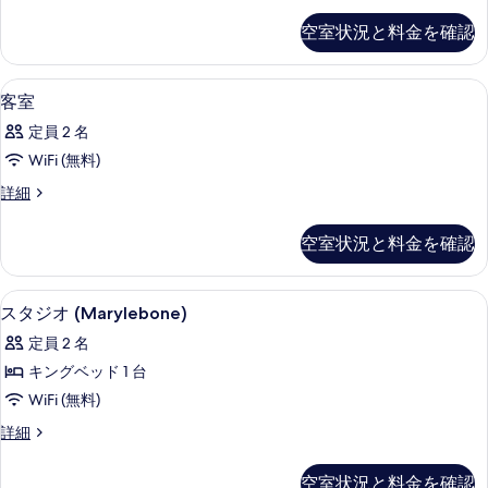
す
て
の
空室状況と料金を確認
る
詳
の
細
写
低刺激性寝具、ミニバー、セーフティボ
客
1
客室
真
室
を
定員 2 名
の
表
WiFi (無料)
す
示
客
詳細
べ
室
す
て
の
空室状況と料金を確認
る
詳
の
細
写
低刺激性寝具、ミニバー、セーフティボ
ス
3
スタジオ (Marylebone)
真
タ
を
定員 2 名
ジ
表
キングベッド 1 台
オ
示
WiFi (無料)
(Marylebone)
す
ス
詳細
の
タ
る
す
ジ
空室状況と料金を確認