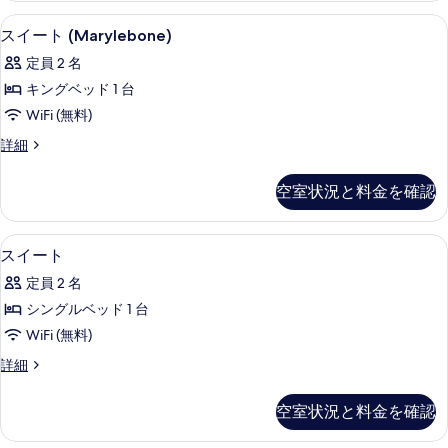
て
の
低刺激性寝具、ミニバー、セーフティボ
ス
3
詳
の
スイート (Marylebone)
イ
細
写
定員 2 名
ー
真
キングベッド 1 台
ト
を
WiFi (無料)
(Marylebone)
表
ス
詳細
の
イ
示
す
ー
す
空室状況と料金を確認
ト
べ
る
(Marylebone)
て
の
スイート | 低刺激性寝具、ミニバー、
ス
2
詳
の
スイート
イ
細
写
定員 2 名
ー
真
シングルベッド 1 台
ト
を
WiFi (無料)
の
表
ス
詳細
す
イ
示
べ
ー
す
空室状況と料金を確認
ト
て
る
の