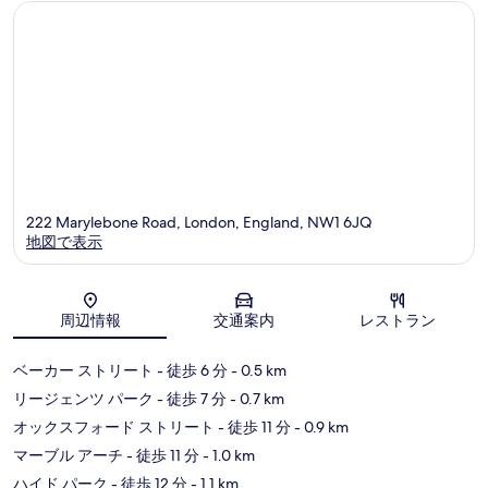
コ
コ
ミ
ミ
222 Marylebone Road, London, England, NW1 6JQ
地図で表示
地図
周辺情報
交通案内
レストラン
ベーカー ストリート
- 徒歩 6 分
- 0.5 km
リージェンツ パーク
- 徒歩 7 分
- 0.7 km
オックスフォード ストリート
- 徒歩 11 分
- 0.9 km
マーブル アーチ
- 徒歩 11 分
- 1.0 km
ハイド パーク
- 徒歩 12 分
- 1.1 km