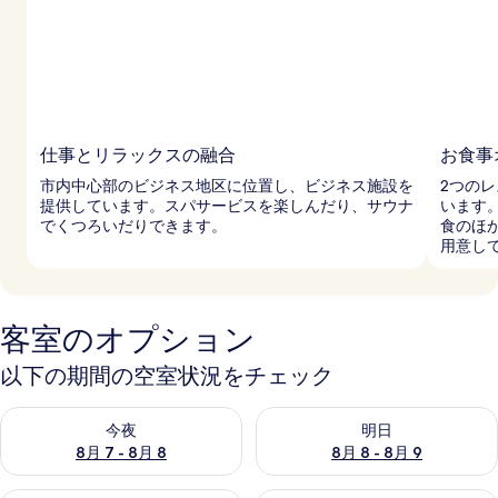
仕事とリラックスの融合
お食事
市内中心部のビジネス地区に位置し、ビジネス施設を
2つの
提供しています。スパサービスを楽しんだり、サウナ
います
でくつろいだりできます。
食のほ
用意し
客室のオプション
以下の期間の空室状況をチェック
今夜 8月 7 - 8月 8 の空室状況をチェック
明日 8月 8 - 8月 9 の空室
今夜
明日
8月 7 - 8月 8
8月 8 - 8月 9