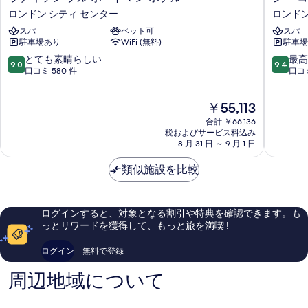
デ
ー
ロンドン シティ センター
ロンドン
真
ィ
コ
スパ
ペット可
スパ
を
ソ
ン
駐車場あり
WiFi (無料)
駐車場
ン
テ
表
ブ
ナ
10
10
とても素晴らしい
最高
9.0
9.4
示
ル
ー
段
段
口コミ 580 件
口コミ
ポ
ズ
階
階
す
ー
ロ
中
中
る
現
￥55,113
ト
ン
9.0、
9.4、
在
マ
ド
と
最
合計 ￥66,136
の
ン
ン
て
高
税およびサービス料込み
料
ホ
8 月 31 日 ～ 9 月 1 日
ロ
も
に
金
テ
ン
素
素
は
ル
類似施設を比較
ド
晴
晴
￥55,113
ロ
ン
ら
ら
ン
シ
し
し
ド
テ
い、
い、
ログインすると、対象となる割引や特典を確認できます。も
ン
ィ
口
口
っとリワードを獲得して、もっと旅を満喫 !
シ
セ
コ
コ
テ
ン
ミ
ミ
ログイン
無料で登録
ィ
タ
580
2,726
セ
ー
件
件
周辺地域について
ン
件
件
タ
の
の
ー
口
口