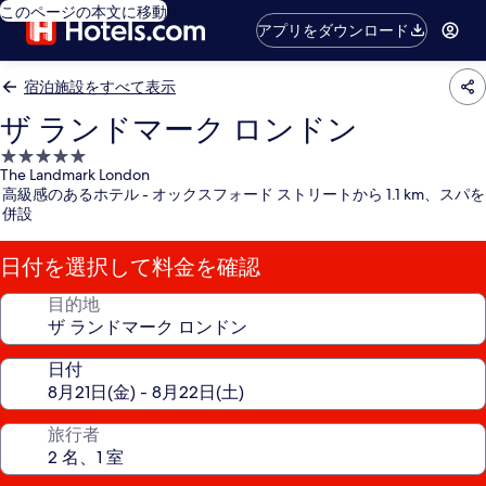
このページの本文に移動
アプリをダウンロード
宿泊施設をすべて表示
ザ ランドマーク ロンドン
5.0
The Landmark London
つ
高級感のあるホテル - オックスフォード ストリートから 1.1 km、スパを
星
併設
宿
泊
日付を選択して料金を確認
施
設
目的地
日付
旅行者