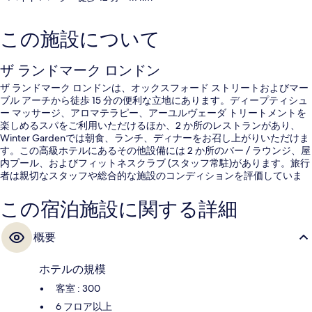
この施設について
ザ ランドマーク ロンドン
ザ ランドマーク ロンドンは、オックスフォード ストリートおよびマー
ブル アーチから徒歩 15 分の便利な立地にあります。ディープティシュ
ー マッサージ、アロマテラピー、アーユルヴェーダ トリートメントを
楽しめるスパをご利用いただけるほか、2 か所のレストランがあり、
Winter Gardenでは朝食、ランチ、ディナーをお召し上がりいただけま
す。この高級ホテルにあるその他設備には 2 か所のバー / ラウンジ、屋
内プール、およびフィットネスクラブ (スタッフ常駐)があります。旅行
者は親切なスタッフや総合的な施設のコンディションを評価していま
す。周辺ではさまざまな公共交通機関を利用できます。すぐそばには地
下鉄メリルボーン駅があり、地下鉄 エッジウェア ロード駅 (サークルラ
この宿泊施設に関する詳細
イン)までは 5 分です。
概要
ホテルの規模
客室 : 300
6 フロア以上