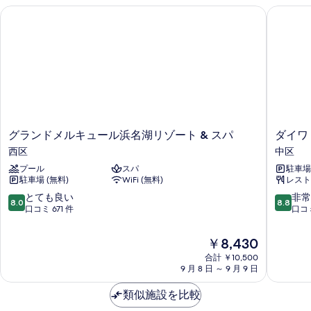
を
フ
ー
ム
グランドメルキュール浜名湖リゾート & スパ
ダイワ 
ォ
ロ
表
ム
禁
ー
禁
ア
示
ト
煙
煙
ス
フ
す
の
の
ロ
詳
タ
る
ア
す
細
ン
ス
べ
タ
ダ
ン
て
ー
ダ
グ
ダ
の
グランドメルキュール浜名湖リゾート & スパ
ダイワ
ー
ド
ラ
イ
西区
中区
写
ド
ン
ワ
ダ
ダ
プール
スパ
駐車場
真
ド
ロ
ブ
ブ
駐車場 (無料)
WiFi (無料)
レスト
メ
イ
を
ル
ル
ネ
ル
10
10
とても良い
非常
ル
8.0
8.8
表
キ
ッ
段
段
口コミ 671 件
口コミ
ル
ー
ュ
ト
階
階
示
ム
ー
ー
ホ
中
中
(35
現
￥8,430
す
ル
テ
8.0、
8.8、
ム
階-36
在
浜
合計 ￥10,500
ル
と
非
る
階),
の
(35
9 月 8 日 ～ 9 月 9 日
名
浜
て
常
禁
料
湖
松
も
に
階-36
煙
金
類似施設を比較
リ
中
良
良
階),
の
は
ゾ
区
い、
い、