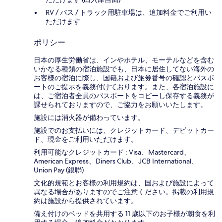
RV / バス / トラック用駐車場は、追加料金でご利用い
ただけます
ポリシー
日本の厚生労働省は、インやホテル、モーテルなどを含む
いかなる種類の宿泊施設でも、日本に​居住してない海外の
お客様の宿泊に際し、国籍および旅券番号の確認とパスポ
ートのご提示を義務付け​ております。また、各宿泊施設に
は、ご宿泊者全員のパスポートをコピーし保存する義務が
課せられておりますの​で、ご協力をお願いいたします。
施設には消火器が備わっています。
施設でのお支払いには、クレジットカード、デビットカー
ド、現金をご利用いただけます。
利用可能なクレジットカード : Visa、Mastercard、
American Express、Diners Club、JCB International、
Union Pay (銀聯)
文化的規範とお客様の利用規約は、国および施設によって
異なる場合がありますのでご注意ください。掲載の利用規
約は施設から提供されています。
備え付けのベッドを共用する 11 歳以下のお子様が朝食を利