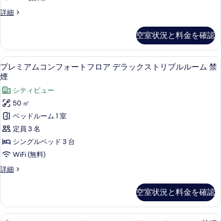
フ
て
ッ
ツ
プ
詳細
ク
ォ
の
レ
イ
ス
ー
ミ
写
ツ
空室状況と料金を確認
ン
ア
ト
イ
真
ム
ル
ン
フ
を
コ
ル
プレミアムコンフォートフロア デラック
プ
ー
9
ン
プレミアムコンフォートフロア デラックストリプルルーム 禁
ロ
表
ー
レ
フ
ム
煙
ム
ア
示
ォ
ミ
禁
禁
シティビュー
ー
ト
す
煙
ア
煙
ト
50 ㎡
の
リ
る
フ
ム
の
詳
ベッドルーム 1 室
ロ
プ
細
コ
す
ア
定員 3 名
ル
ト
ン
べ
シングルベッド 3 台
ル
リ
フ
て
プ
WiFi (無料)
ー
ル
ォ
の
プ
詳細
ム
ル
ー
写
レ
ー
禁
ミ
ト
ム
真
空室状況と料金を確認
ア
煙
禁
フ
を
ム
煙
の
コ
ロ
表
の
プレミアムコンフォートフロア スーペリ
プ