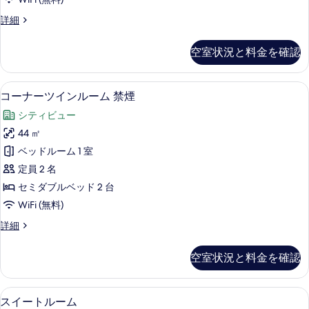
ダ
イ
ナ
ブ
ス
詳細
ー
ン
タ
ル
ダ
ル
ン
ブ
空室状況と料金を確認
ル
ダ
ー
ル
ー
ー
ル
ム
ド
ー
セーフティボックス (室内)、デスク、
コ
ム
4
ツ
コーナーツインルーム 禁煙
シ
ム
ー
イ
禁
禁
ン
シティビュー
ン
ナ
煙
煙
ル
グ
44 ㎡
の
ー
の
ー
詳
ル
ベッドルーム 1 室
ム
ツ
す
細
シ
ユ
定員 2 名
イ
べ
ン
ー
セミダブルベッド 2 台
グ
ン
て
ス
WiFi (無料)
ル
ル
の
ユ
禁
コ
詳細
ー
ー
写
ー
煙
ス
ム
ナ
真
禁
空室状況と料金を確認
の
ー
禁
煙
を
ツ
す
の
煙
表
イ
詳
スイートルーム | セーフティボックス 
ス
べ
6
ン
スイートルーム
の
示
細