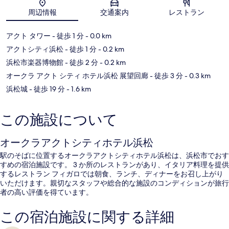
地図
周辺情報
交通案内
レストラン
アクト タワー
- 徒歩 1 分
- 0.0 km
アクトシティ浜松
- 徒歩 1 分
- 0.2 km
浜松市楽器博物館
- 徒歩 2 分
- 0.2 km
オークラ アクト シティ ホテル浜松 展望回廊
- 徒歩 3 分
- 0.3 km
浜松城
- 徒歩 19 分
- 1.6 km
この施設について
オークラアクトシティホテル浜松
駅のそばに位置するオークラアクトシティホテル浜松は、浜松市でおす
すめの宿泊施設です。 3 か所のレストランがあり、イタリア料理を提供
するレストラン フィガロでは朝食、ランチ、ディナーをお召し上がり
いただけます。親切なスタッフや総合的な施設のコンディションが旅行
者の高い評価を得ています。
この宿泊施設に関する詳細