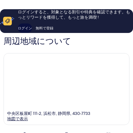
詳
￥8,430
禁
ー
口
口
細
ト
コ
コ
煙
ログインすると、対象となる割引や特典を確認できます。も
&
ミ
ミ
っとリワードを獲得して、もっと旅を満喫 !
の
ス
671
982
パ
件
件
す
ログイン
無料で登録
西
件
件
べ
区
の
の
周辺地域について
口
口
て
コ
コ
の
ミ
ミ
写
真
を
表
示
す
る
中央区板屋町 111-2, 浜松市, 静岡県, 430-7733
地図で表示