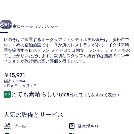
ク
ト
前へ
次へ
シ
89+
概要
客室
ロケーション
ポリシー
テ
駅のそばに位置するオークラアクトシティホテル浜松は、浜松市で
ィ
おすすめの宿泊施設です。 3 か所のレストランがあり、イタリア料
理を提供するレストラン フィガロでは朝食、ランチ、ディナーをお
ホ
召し上がりいただけます。親切なスタッフや総合的な施設のコンデ
テ
ィションが旅行者の高い評価を得ています。
ル
現
￥15,971
在
浜
合計 ￥19,964
の
9 月 6 日 ～ 9 月 7 日
外観
松
料
口
とても素晴らしい
9.0
1,005 件の口コミをすべて表示
金
10段階中9.0
の
コ
は
ミ
￥15,971
写
で
人気の設備とサービス
す
真
プール
駐車場あり
ギ