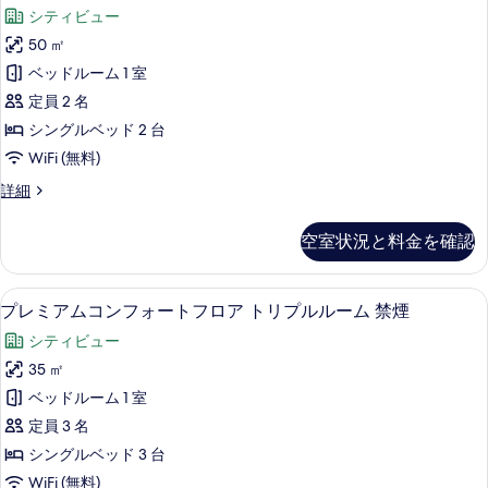
レ
フ
べ
細
ア
シティビュー
ォ
ミ
て
ー
カ
50 ㎡
ア
の
ト
ジ
ベッドルーム 1 室
フ
ム
写
ロ
ュ
定員 2 名
コ
真
ア
ア
シングルベッド 2 台
カ
ン
を
ル
WiFi (無料)
ジ
フ
表
ュ
ツ
プ
詳細
ア
ォ
示
レ
イ
ル
ー
ミ
す
ツ
空室状況と料金を確認
ン
ア
ト
イ
る
ム
ル
ン
フ
コ
ル
プレミアムコンフォートフロア トリプル
プ
ー
4
ン
プレミアムコンフォートフロア トリプルルーム 禁煙
ロ
ー
レ
フ
ム
ム
ア
シティビュー
ォ
ミ
禁
禁
ー
デ
35 ㎡
煙
ア
煙
ト
の
ラ
ベッドルーム 1 室
フ
ム
の
詳
ロ
ッ
定員 3 名
細
コ
す
ア
ク
シングルベッド 3 台
デ
ン
べ
ス
WiFi (無料)
ラ