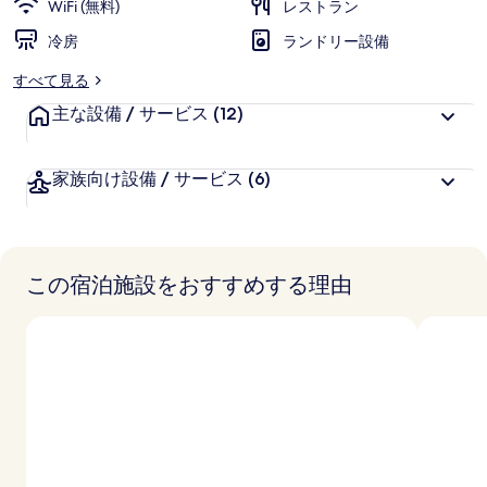
WiFi (無料)
レストラン
ャ
冷房
ランドリー設備
ラ
すべて見る
リ
主な設備 / サービス
(12)
ー
家族向け設備 / サービス
(6)
この宿泊施設をおすすめする理由