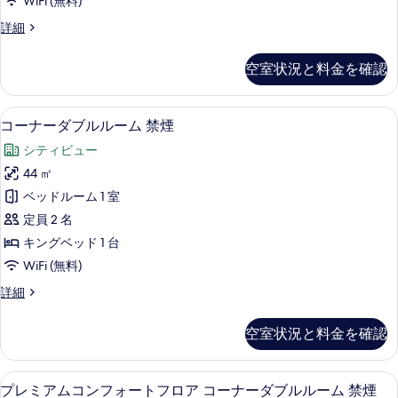
の
WiFi (無料)
詳
ン
細
写
デ
詳細
ル
ラ
真
ー
ッ
空室状況と料金を確認
を
ク
ム
ス
表
禁
ツ
セーフティボックス (室内)、デスク、
コ
示
6
イ
コーナーダブルルーム 禁煙
煙
ー
ン
す
の
シティビュー
ル
ナ
る
ー
す
44 ㎡
ー
ム
べ
ベッドルーム 1 室
禁
ダ
煙
て
定員 2 名
ブ
の
の
キングベッド 1 台
詳
ル
写
WiFi (無料)
細
ル
真
コ
詳細
ー
ー
を
ム
ナ
空室状況と料金を確認
表
ー
禁
ダ
示
煙
ブ
プレミアムコンフォートフロア コーナー
プ
す
6
ル
プレミアムコンフォートフロア コーナーダブルルーム 禁煙
の