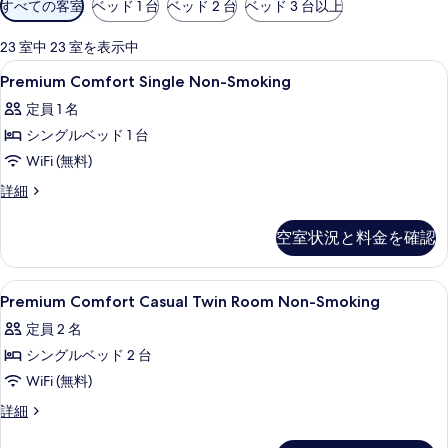
すべての客室
ベッド 1 台
ベッド 2 台
ベッド 3 台以上
用
可
23 室中 23 室を表示中
能
Premium
セーフティボックス (室内)、デスク、
6
Premium Comfort Single Non-Smoking
な
Comfort
客
定員 1 名
Single
室
シングルベッド 1 台
Non-
の
Smoking
WiFi (無料)
絞
の
Premium
詳細
り
Comfort
す
込
Single
べ
空室状況と料金を確認
み
Non-
条
て
Smoking
の
件
の
Premium
セーフティボックス (室内)、デスク、
5
詳
Premium Comfort Casual Twin Room Non-Smoking
Comfort
写
細
定員 2 名
Casual
真
シングルベッド 2 台
Twin
を
Room
WiFi (無料)
表
Non-
Premium
詳細
示
Smoking
Comfort
す
Casual