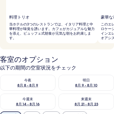
料理トリオ
豪華な
当ホテルの3つのレストランでは、イタリア料理と中
このエ
華料理が味覚を誘います。カフェがカジュアルな魅力
ロケー
を添え、ビュッフェ式朝食が元気な朝をお約束しま
インエ
す。
オアシ
客室のオプション
以下の期間の空室状況をチェック
今夜 8月 8 - 8月 9 の空室状況をチェック
明日 8月 9 - 8月 10 の空室
今夜
明日
8月 8 - 8月 9
8月 9 - 8月 10
今週末 8月 14 - 8月 16 の空室状況をチェック
来週末 8月 21 - 8月 23 の
今週末
来週末
8月 14 - 8月 16
8月 21 - 8月 23
利