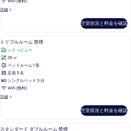
WiFi (無料)
示
イ
ス
詳細
す
ン
タ
る
ル
ン
空室状況と料金を確認
ダ
ー
ー
ム
ド
セーフティボックス (室内)、デスク、
ト
3
ツ
トリプルルーム 禁煙
禁
リ
イ
煙
シティビュー
ン
プ
ル
の
35 ㎡
ル
ー
す
ベッドルーム 1 室
ム
ル
禁
べ
定員 3 名
ー
煙
て
シングルベッド 3 台
の
ム
の
WiFi (無料)
詳
禁
細
写
ト
詳細
煙
リ
真
の
プ
空室状況と料金を確認
を
ル
す
ル
表
べ
ー
部屋からの景観
ス
示
2
ム
スタンダード ダブルルーム 禁煙
て