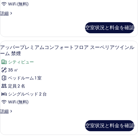
ミ
べ
ア
WiFi (無料)
ー
ア
ペ
て
ツ
ア
詳細
リ
ム
の
ッ
イ
ア
コ
パ
写
ツ
空室状況と料金を確認
ン
ー
ン
イ
真
プ
ル
ン
フ
レ
を
ル
部屋からの景観
ア
ー
7
ミ
アッパープレミアムコンフォートフロア スーペリアツインル
ォ
ー
表
ッ
ア
ム
ーム 禁煙
ム
ー
ム
示
パ
禁
禁
シティビュー
コ
ト
煙
す
ー
煙
ン
35 ㎡
の
フ
フ
る
プ
の
詳
ベッドルーム 1 室
ォ
ロ
細
レ
す
ー
定員 2 名
ア
ト
ミ
べ
シングルベッド 2 台
ツ
フ
ア
て
ロ
WiFi (無料)
イ
ア
ム
の
ア
詳細
ン
ツ
コ
写
ッ
イ
ル
パ
ン
ン
真
空室状況と料金を確認
ー
ー
ル
フ
を
プ
ー
ム