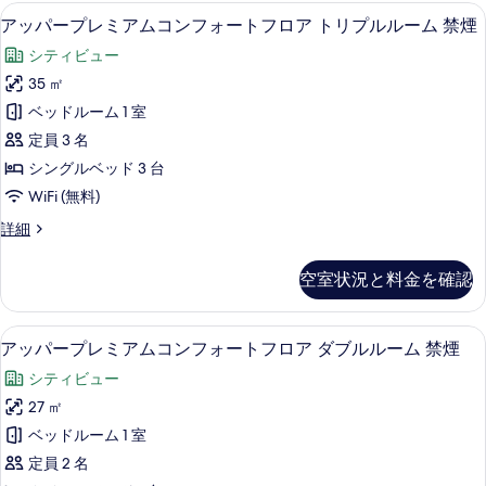
レ
ォ
表
ム
アッパープレミアムコンフォートフロア 
ア
禁
6
ミ
アッパープレミアムコンフォートフロア トリプルルーム 禁煙
禁
ー
示
ッ
ア
煙
煙
シティビュー
ム
ト
す
の
パ
の
コ
35 ㎡
詳
フ
る
ー
ン
す
細
ベッドルーム 1 室
ロ
フ
プ
べ
ォ
定員 3 名
ア
レ
ー
て
シングルベッド 3 台
ス
ト
ミ
の
WiFi (無料)
フ
ー
ア
ロ
写
ア
詳細
ペ
ア
ム
真
ッ
ス
リ
コ
パ
を
ー
空室状況と料金を確認
ー
ア
ン
ペ
表
プ
リ
ツ
フ
レ
示
ア
アッパープレミアムコンフォートフロア 
ア
イ
7
ミ
アッパープレミアムコンフォートフロア ダブルルーム 禁煙
ォ
ツ
す
ッ
ア
ン
イ
ー
シティビュー
ム
る
パ
ン
ル
コ
ト
27 ㎡
ル
ー
ン
ー
ー
フ
ベッドルーム 1 室
フ
プ
ム
ム
ォ
ロ
定員 2 名
禁
レ
ー