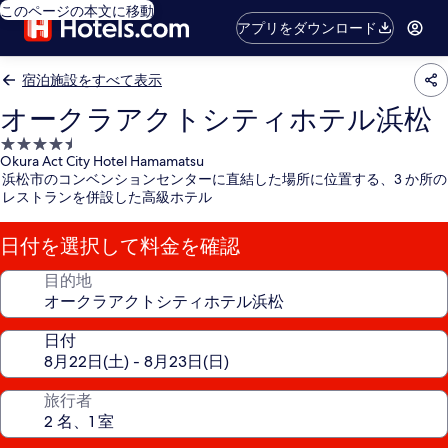
このページの本文に移動
アプリをダウンロード
宿泊施設をすべて表示
オークラアクトシティホテル浜松
4.5
Okura Act City Hotel Hamamatsu
つ
浜松市のコンベンションセンターに直結した場所に位置する、3 か所の
星
レストランを併設した高級ホテル
宿
泊
日付を選択して料金を確認
施
設
目的地
日付
旅行者