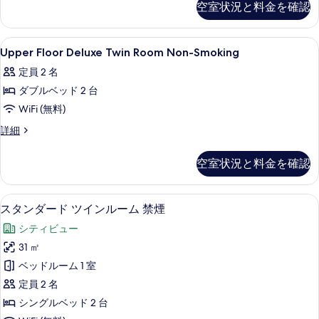
の
空室状況と料金を確認
Twin
る
す
Room
Non-
べ
Upper
セーフティボックス (室内)、デスク、
9
Smoking
Upper Floor Deluxe Twin Room Non-Smoking
て
Floor
の
定員 2 名
の
詳
Deluxe
細
ダブルベッド 2 台
Twin
写
Room
WiFi (無料)
真
Non-
Upper
詳細
を
Smoking
Floor
表
Deluxe
の
空室状況と料金を確認
示
Twin
す
Room
す
Non-
べ
部屋からの景観
ス
る
2
Smoking
スタンダード ツインルーム 禁煙
て
タ
の
シティビュー
の
詳
ン
細
31 ㎡
写
ダ
ベッドルーム 1 室
真
ー
定員 2 名
を
ド
シングルベッド 2 台
表
ツ