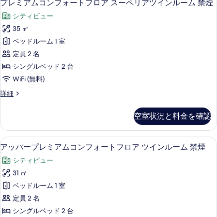
す
4
ン
プレミアムコンフォートフロア スーペリアツインルーム 禁煙
詳
ア
示
レ
フ
細
べ
シティビュー
ォ
デ
す
ミ
て
ー
35 ㎡
ラ
る
ア
ト
の
ベッドルーム 1 室
ッ
フ
ム
写
ロ
定員 2 名
ク
コ
ア
真
シングルベッド 2 台
ス
デ
ン
を
WiFi (無料)
ラ
ト
フ
ッ
表
プ
詳細
リ
ク
ォ
示
レ
ス
プ
ー
ミ
す
ト
空室状況と料金を確認
ア
ル
ト
リ
る
ム
プ
ル
フ
コ
ル
部屋からの景観
ア
ー
7
ン
アッパープレミアムコンフォートフロア ツインルーム 禁煙
ロ
ル
ッ
フ
ム
ー
ア
シティビュー
ォ
パ
ム
禁
ー
ス
31 ㎡
禁
ー
ト
煙
煙
ー
ベッドルーム 1 室
フ
プ
の
の
ロ
ペ
定員 2 名
詳
レ
ア
す
細
リ
シングルベッド 2 台
ス