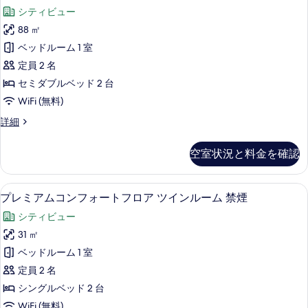
イ
ル
て
す
シティビュー
す
ー
ー
の
ム
べ
88 ㎡
る
ト
写
禁
て
ベッドルーム 1 室
煙
ル
真
の
の
定員 2 名
ー
を
詳
写
セミダブルベッド 2 台
細
ム
表
真
WiFi (無料)
の
示
を
ス
詳細
す
す
イ
表
べ
ー
る
空室状況と料金を確認
示
ト
て
ル
す
の
ー
プレミアムコンフォートフロア ツインル
プ
る
4
ム
プレミアムコンフォートフロア ツインルーム 禁煙
写
レ
の
真
シティビュー
詳
ミ
細
を
31 ㎡
ア
表
ベッドルーム 1 室
ム
示
定員 2 名
コ
す
シングルベッド 2 台
ン
る
WiFi (無料)