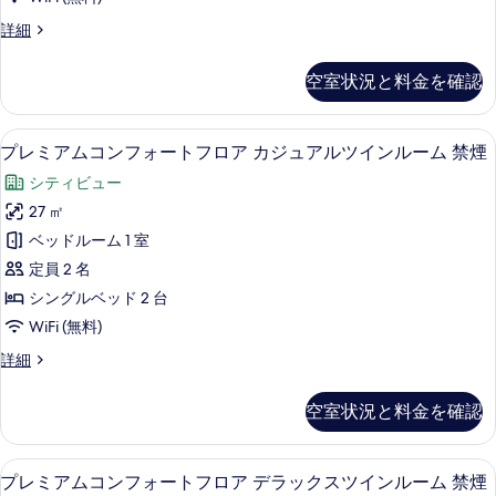
フ
プ
詳細
ォ
レ
ー
ミ
空室状況と料金を確認
ア
ト
ム
フ
コ
プレミアムコンフォートフロア カジュア
プ
4
ン
プレミアムコンフォートフロア カジュアルツインルーム 禁煙
ロ
レ
フ
ア
シティビュー
ォ
ミ
ー
ツ
27 ㎡
ア
ト
イ
ベッドルーム 1 室
フ
ム
ロ
ン
定員 2 名
コ
ア
ル
シングルベッド 2 台
ツ
ン
ー
WiFi (無料)
イ
フ
ン
ム
プ
詳細
ル
ォ
レ
禁
ー
ー
ミ
ム
空室状況と料金を確認
煙
ア
ト
禁
ム
の
煙
フ
コ
の
セーフティボックス (室内)、デスク、
プ
す
8
ン
プレミアムコンフォートフロア デラックスツインルーム 禁煙
ロ
詳