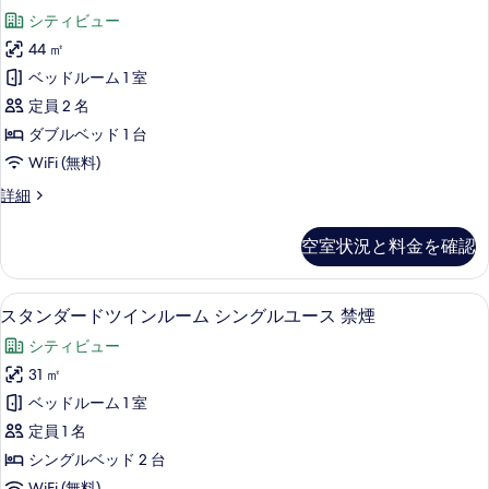
レ
ル
る
す
シティビュー
ー
ミ
ム
べ
44 ㎡
ア
禁
て
ベッドルーム 1 室
煙
ム
の
の
定員 2 名
コ
詳
写
ダブルベッド 1 台
細
ン
真
WiFi (無料)
フ
を
プ
詳細
ォ
レ
表
ー
ミ
空室状況と料金を確認
示
ア
ト
ム
す
フ
コ
部屋からの景観
ス
る
2
ン
スタンダードツインルーム シングルユース 禁煙
ロ
タ
フ
ア
シティビュー
ォ
ン
ー
コ
31 ㎡
ダ
ト
ー
ベッドルーム 1 室
フ
ー
ロ
ナ
定員 1 名
ド
ア
ー
シングルベッド 2 台
コ
ツ
WiFi (無料)
ー