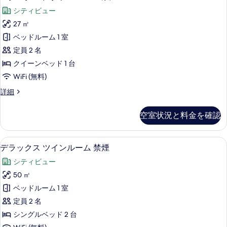
タ
禁
す
の
シティビュー
煙
ン
る
の
写
27 ㎡
ダ
詳
真
ベッドルーム 1 室
細
ー
を
定員 2 名
ド
表
クイーンベッド 1 台
ダ
示
WiFi (無料)
ブ
す
ス
詳細
ル
タ
る
ル
ン
空室状況と料金を確認
ダ
ー
ー
ム
ド
セーフティボックス (室内)、デスク、
デ
4
ダ
デラックス ツインルーム 禁煙
禁
ラ
ブ
煙
シティビュー
ル
ッ
ル
の
50 ㎡
ク
ー
す
ベッドルーム 1 室
ム
ス
禁
べ
定員 2 名
ツ
煙
て
シングルベッド 2 台
の
イ