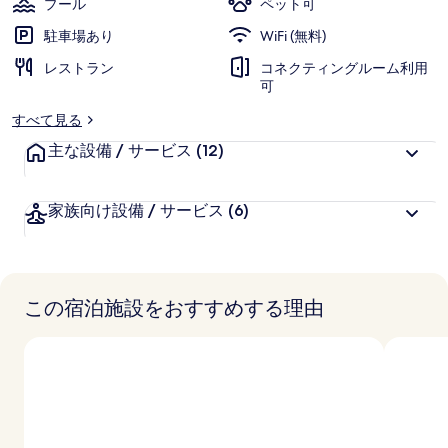
プール
ペット可
写
駐車場あり
WiFi (無料)
真
レストラン
コネクティングルーム利用
可
ギ
すべて見る
ャ
主な設備 / サービス
(12)
ラ
リ
家族向け設備 / サービス
(6)
ー
この宿泊施設をおすすめする理由