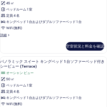
ー
キ
ド
45 ㎡
ト
ン
1
ベッドルーム 1 室
グ
1
台
ベ
定員 4 名
ベ
ッ
マ
キングベッド 1 台およびダブルソファーベッド 1 台
ド
ッ
ウ
WiFi (無料)
1
ド
台
ン
ス
詳細
ル
マ
イ
テ
ウ
ー
ー
ン
ン
空室状況と料金を確認
ト
ム
テ
ビ
1
ン
シ
ベ
ュ
ビ
パノラミック スイート キングベッド 1 台
パ
6
ッ
ー
パノラミック スイート キングベッド 1 台ソファーベッド付き
ュ
ー
ノ
ド
シービュー (Terrace)
ー
ビ
ル
の
ラ
の
オーシャン ビュー
ュ
ー
詳
す
ミ
ム
50 ㎡
細
ー
シ
べ
ッ
ベッドルーム 1 室
の
ー
て
ク
ビ
定員 4 名
す
ュ
の
ス
キングベッド 1 台およびダブルソファーベッド 1 台
べ
ー
写
イ
の
WiFi (無料)
て