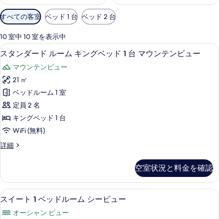
利
すべての客室
ベッド 1 台
ベッド 2 台
用
可
10 室中 10 室を表示中
能
スタンダード ルーム キングベッド 1 
ス
9
スタンダード ルーム キングベッド 1 台 マウンテンビュー
な
タ
客
マウンテンビュー
ン
室
21 ㎡
ダ
の
ベッドルーム 1 室
ー
絞
定員 2 名
り
ド
キングベッド 1 台
込
ル
WiFi (無料)
み
ー
条
ス
詳細
ム
件
タ
キ
ン
空室状況と料金を確認
ダ
ン
ー
グ
ド
スイート 1 ベッドルーム シービュー 
ス
7
ル
スイート 1 ベッドルーム シービュー
ベ
イ
ー
ッ
オーシャン ビュー
ム