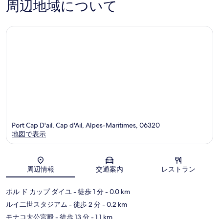
周辺地域について
コ
件
ミ
の
口
コ
ミ
Port Cap D'ail, Cap d'Ail, Alpes-Maritimes, 06320
地図で表示
地図
周辺情報
交通案内
レストラン
ポル ド カップ ダイユ
- 徒歩 1 分
- 0.0 km
ルイ二世スタジアム
- 徒歩 2 分
- 0.2 km
モナコ大公宮殿
- 徒歩 13 分
- 1.1 km