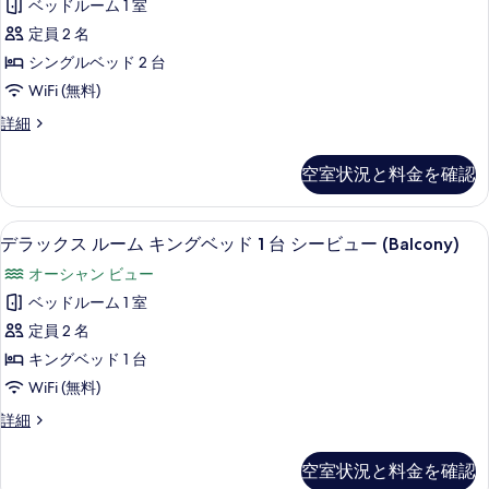
ー
ド
ベッドルーム 1 室
リ
付
2
き
ビ
定員 2 名
き
台
ア
シ
シ
ュ
シ
シングルベッド 2 台
ル
ー
ー
ー
ー
WiFi (無料)
ビ
ビ
ー
ビ
(Balcony)
ュ
ュ
ス
詳細
ム
ュ
ー
ー
の
ー
(Terrace)
(Balcony)
シ
ペ
ー
す
空室状況と料金を確認
の
の
リ
ン
(Terrace)
詳
べ
詳
ア
細
グ
細
の
ル
て
高級寝具、セーフティボックス (室内)
デ
6
ー
デラックス ルーム キングベッド 1 台 シービュー (Balcony)
ル
す
の
ラ
ム
ベ
オーシャン ビュー
べ
シ
写
ッ
ン
ッ
ベッドルーム 1 室
て
真
ク
グ
ド
定員 2 名
の
ル
を
ス
2
ベ
キングベッド 1 台
写
表
ル
ッ
台
WiFi (無料)
真
示
ド
ー
シ
2
を
デ
詳細
す
ム
台
ラ
ー
表
る
シ
キ
ッ
ビ
空室状況と料金を確認
示
ー
ク
ン