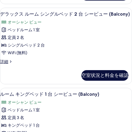
ビ
ュ
ス
す
グ
ュ
ル
ー
高級寝具、セーフティボックス (室内)
デ
る
ー
5
ー
デラックス ルーム シングルベッド 2 台 シービュー (Balcony)
ベ
(Balcony)
(Balcony)
ラ
ム
ッ
オーシャン ビュー
の
キ
の
ッ
詳
ン
ド
ベッドルーム 1 室
す
ク
細
グ
1
定員 2 名
ベ
べ
ス
台
ッ
シングルベッド 2 台
て
ル
ド
シ
WiFi (無料)
の
1
ー
ー
台
デ
詳細
写
ム
シ
ラ
ビ
真
ー
シ
ッ
ュ
空室状況と料金を確認
ビ
ク
を
ン
ュ
ー
ス
表
グ
ー
ル
(Balcony)
高級寝具、セーフティボックス (室内)
ル
(Balcony)
10
ー
示
ルーム キングベッド 1 台 シービュー (Balcony)
ル
の
の
ー
ム
す
ベ
オーシャン ビュー
詳
シ
す
ム
細
る
ン
ッ
ベッドルーム 1 室
べ
キ
グ
ド
定員 3 名
ル
て
ン
2
ベ
キングベッド 1 台
の
グ
ッ