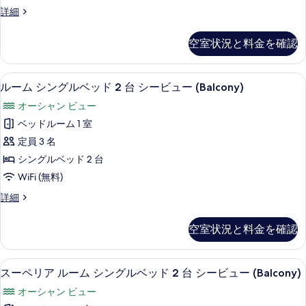
真
詳
ー
の
パ
詳細
細
を
ト
ノ
写
ラ
表
キ
空室状況と料金を確認
真
ミ
示
ン
ッ
を
ク
す
グ
ルーム シングルベッド 2 台 シービュー
ル
表
7
ス
ルーム シングルベッド 2 台 シービュー (Balcony)
る
ベ
ー
イ
示
オーシャン ビュー
ー
ッ
ム
す
ト
ベッドルーム 1 室
ド
シ
キ
る
定員 3 名
1
ン
ン
グ
シングルベッド 2 台
台
グ
ベ
WiFi (無料)
ソ
ッ
ル
ド
フ
ル
詳細
ベ
1
ー
ァ
台
ッ
ム
空室状況と料金を確認
ー
ソ
シ
ド
フ
ン
ベ
2
ァ
グ
高級寝具、セーフティボックス (室内)
ス
ッ
ー
6
ル
台
スーペリア ルーム シングルベッド 2 台 シービュー (Balcony)
ベ
ー
ベ
ド
シ
オーシャン ビュー
ッ
ッ
ペ
付
ド