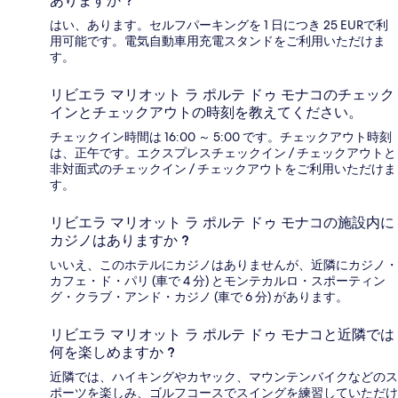
ありますか ?
はい、あります。セルフパーキングを 1 日につき 25 EURで利
用可能です。電気自動車用充電スタンドをご利用いただけま
す。
リビエラ マリオット ラ ポルテ ドゥ モナコのチェック
インとチェックアウトの時刻を教えてください。
チェックイン時間は 16:00 ～ 5:00 です。チェックアウト時刻
は、正午です。エクスプレスチェックイン / チェックアウトと
非対面式のチェックイン / チェックアウトをご利用いただけま
す。
リビエラ マリオット ラ ポルテ ドゥ モナコの施設内に
カジノはありますか ?
いいえ、このホテルにカジノはありませんが、近隣にカジノ・
カフェ・ド・パリ (車で 4 分) とモンテカルロ・スポーティン
グ・クラブ・アンド・カジノ (車で 6 分) があります。
リビエラ マリオット ラ ポルテ ドゥ モナコと近隣では
何を楽しめますか ?
近隣では、ハイキングやカヤック、マウンテンバイクなどのス
ポーツを楽しみ、ゴルフコースでスイングを練習していただけ