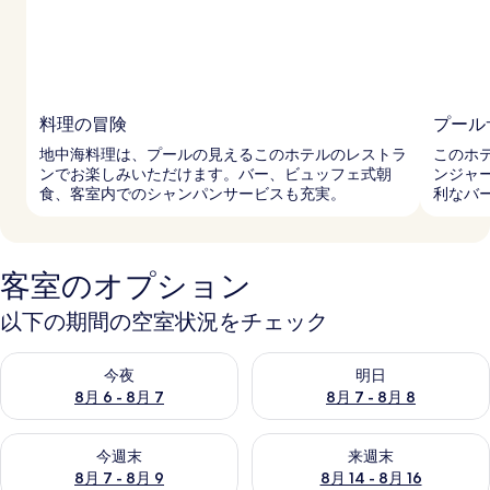
料理の冒険
プール
地中海料理は、プールの見えるこのホテルのレストラ
このホ
ンでお楽しみいただけます。バー、ビュッフェ式朝
ンジャ
食、客室内でのシャンパンサービスも充実。
利なバ
客室のオプション
以下の期間の空室状況をチェック
今夜 8月 6 - 8月 7 の空室状況をチェック
明日 8月 7 - 8月 8 の空室
今夜
明日
8月 6 - 8月 7
8月 7 - 8月 8
今週末 8月 7 - 8月 9 の空室状況をチェック
来週末 8月 14 - 8月 16 の
今週末
来週末
8月 7 - 8月 9
8月 14 - 8月 16