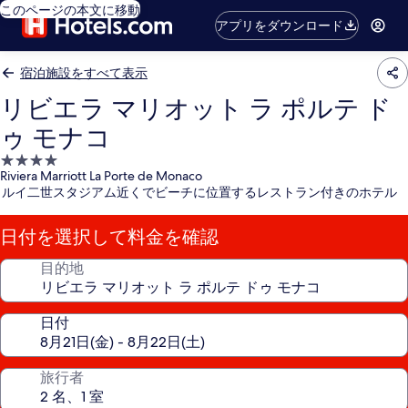
このページの本文に移動
アプリをダウンロード
宿泊施設をすべて表示
リビエラ マリオット ラ ポルテ ド
ゥ モナコ
4.0
Riviera Marriott La Porte de Monaco
つ
ルイ二世スタジアム近くでビーチに位置するレストラン付きのホテル
星
宿
日付を選択して料金を確認
泊
施
目的地
設
日付
旅行者