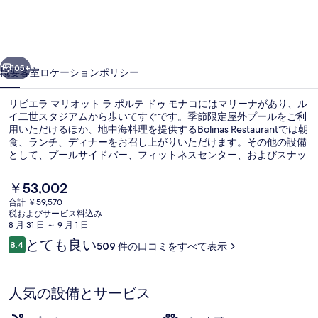
リ
オ
前へ
次へ
ッ
105+
概要
客室
ロケーション
ポリシー
ト
リビエラ マリオット ラ ポルテ ドゥ モナコにはマリーナがあり、ル
ラ
イ二世スタジアムから歩いてすぐです。季節限定屋外プールをご利
用いただけるほか、地中海料理を提供するBolinas Restaurantでは朝
ポ
食、ランチ、ディナーをお召し上がりいただけます。その他の設備
ル
として、プールサイドバー、フィットネスセンター、およびスナッ
クバー / デリがあります。旅行者は親切なスタッフを高く評価して
テ
います。
現
￥53,002
在
ド
合計 ￥59,570
の
税およびサービス料込み
外観
ゥ
料
8 月 31 日 ～ 9 月 1 日
金
口
とても良い
モ
8.4
509 件の口コミをすべて表示
は
10段階中8.4
コ
￥53,002
ナ
ミ
で
す
コ
人気の設備とサービス
の