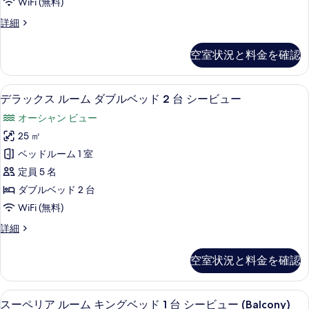
台
WiFi (無料)
写
ド
ベ
シ
2
ル
詳細
真
ッ
台
ー
ー
を
シ
ド
ム
ビ
空室状況と料金を確認
ー
キ
表
1
ビ
ュ
ン
示
台
ュ
グ
ー
デラックス ルーム ダブルベッド 2 台
デ
ー
7
ベ
す
シ
デラックス ルーム ダブルベッド 2 台 シービュー
(Balcony)
(Balcony)
ラ
ッ
る
ー
オーシャン ビュー
の
ド
の
ッ
詳
ビ
1
25 ㎡
す
ク
細
台
ュ
ベッドルーム 1 室
シ
べ
ス
ー
ー
定員 5 名
て
ル
ビ
(Balcony)
ダブルベッド 2 台
の
ュ
ー
の
WiFi (無料)
ー
写
ム
(Balcony)
す
デ
詳細
真
の
ダ
べ
ラ
詳
を
ブ
ッ
て
細
空室状況と料金を確認
ク
表
ル
の
ス
示
ベ
ル
写
スーペリア ルーム キングベッド 1 台 シー
ス
9
ー
す
スーペリア ルーム キングベッド 1 台 シービュー (Balcony)
ッ