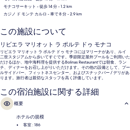
モナコサーキット
- 徒歩 14 分
- 1.2 km
カジノ ド モンテ カルロ
- 車で 8 分
- 2.9 km
この施設について
リビエラ マリオット ラ ポルテ ドゥ モナコ
リビエラ マリオット ラ ポルテ ドゥ モナコにはマリーナがあり、ルイ
二世スタジアムから歩いてすぐです。季節限定屋外プールをご利用いた
だけるほか、地中海料理を提供するBolinas Restaurantでは朝食、ラン
チ、ディナーをお召し上がりいただけます。その他の設備として、プー
ルサイドバー、フィットネスセンター、およびスナックバー / デリがあ
ります。旅行者は親切なスタッフを高く評価しています。
この宿泊施設に関する詳細
概要
ホテルの規模
客室 : 186