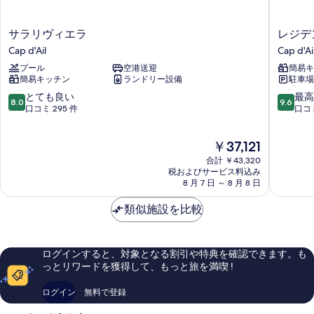
ビ
台
示
シ
ュ
す
ー
サ
レ
サラリヴィエラ
レジデ
ー
ビ
る
ラ
ジ
Cap d'Ail
Cap d'Ai
ュ
(Balcony)
リ
デ
ー
プール
空港送迎
簡易キ
の
ヴ
ン
(Balcony)
簡易キッチン
ランドリー設備
駐車場
ィ
ス
す
の
エ
キ
10
10
とても良い
最高
詳
8.0
9.6
べ
ラ
ャ
段
段
口コミ 295 件
口コミ
細
Cap
ッ
階
階
て
d'Ail
プ
中
中
の
現
￥37,121
ウ
8.0、
9.6、
在
ィ
と
最
写
合計 ￥43,320
の
ン
て
高
税およびサービス料込み
真
料
8 月 7 日 ～ 8 月 8 日
ス
も
に
金
ト
を
良
素
は
類似施設を比較
ン
い、
晴
表
￥37,121
Cap
口
ら
示
d'Ail
コ
し
ミ
い、
す
ログインすると、対象となる割引や特典を確認できます。も
295
口
っとリワードを獲得して、もっと旅を満喫 !
る
件
コ
件
ミ
ログイン
無料で登録
の
76
口
件