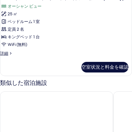
真
ー
ム
る
ド
オーシャン ビュー
ダ
を
ペ
ブ
2
25 ㎡
表
リ
ル
台
ベッドルーム 1 室
ベ
示
ア
シ
ッ
定員 2 名
す
ル
ド
ー
キングベッド 1 台
る
2
ー
ビ
WiFi (無料)
台
ム
シ
ュ
ス
詳細
ー
キ
ー
ー
ビ
ン
ペ
ュ
の
空室状況と料金を確認
リ
グ
ー
す
ア
の
ベ
ル
類似した宿泊施設
べ
詳
ー
ッ
細
て
ム
サラリヴィエラ
レジデン
ド
キ
の
ン
1
写
グ
台
ベ
真
シ
ッ
を
ド
ー
1
表