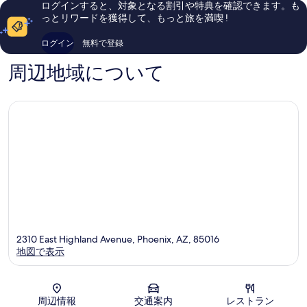
コ
ログインすると、対象となる割引や特典を確認できます。も
バ
ニ
口
ミ
っとリワードを獲得して、もっと旅を満喫 !
ッ
ッ
コ
693
ク
ク
ミ
件
ログイン
無料で登録
キ
ス
1,012
件
ャ
-
件
の
周辺地域について
メ
ビ
件
口
ル
ル
の
コ
バ
ト
口
ミ
ッ
モ
コ
ク
ア
ミ
イ
キ
ー
ャ
ス
メ
ト
ル
バ
ッ
ク
イ
ー
2310 East Highland Avenue, Phoenix, AZ, 85016
ス
地図で表示
ト
地図
周辺情報
交通案内
レストラン