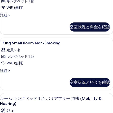
細
キングベッド 1 台
Suite
写
Non-
WiFi (無料)
真
Smoking
1
詳細
を
の
King
表
Executive
す
空室状況と料金を確認
示
Suite
べ
Non-
す
Smoking
て
1
高級寝具、デスク、遮光カーテン、アイ
る
20
の
1 King Small Room Non-Smoking
の
King
詳
定員 2 名
細
Small
写
キングベッド 1 台
Room
真
Non-
WiFi (無料)
を
Smoking
1
詳細
表
の
King
示
Small
す
空室状況と料金を確認
Room
す
べ
Non-
る
Smoking
て
高級寝具、デスク、遮光カーテン、アイ
ル
5
の
ルーム キングベッド 1 台 バリアフリー 浴槽 (Mobility &
の
ー
詳
Hearing)
細
写
ム
27 ㎡