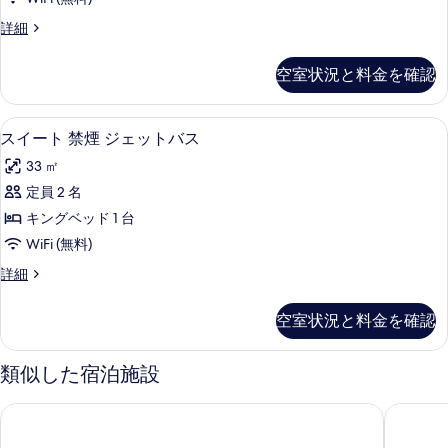
す
ア
煙
す
ル
詳細
の
る
フ
ー
べ
詳
リ
ム
細
て
空室状況と料金を確認
バ
ー
の
リ
禁
ア
写
高級寝具、デスク、遮光カーテン、アイ
ス
5
フ
スイート 禁煙 ジェットバス
煙
真
イ
リ
の
33 ㎡
ー
を
ー
禁
す
定員 2 名
表
ト
煙
べ
キングベッド 1 台
の
示
禁
詳
て
WiFi (無料)
す
煙
細
の
ス
詳細
る
ジ
イ
写
ェ
ー
空室状況と料金を確認
真
ト
ッ
禁
を
ト
煙
類似した宿泊施設
表
ジ
バ
ェ
示
ソネスタ セレクト フェニックス キャメルバック
ホームウ
ス
ッ
す
ト
の