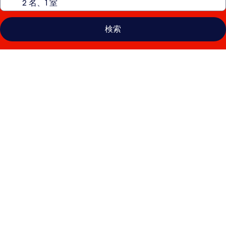
検索
ハ
ン
プ
ト