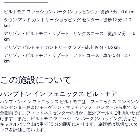
ビルトモア ファッション パーク (ショッピング)
- 徒歩 7 分
- 0.6 km
タウン アンド カントリー ショッピング センター
- 徒歩 12 分
- 1.0
km
アリゾナ・ビルトモア・リゾート - リンクスコース
- 徒歩 17 分
- 1.5
km
アリゾナ ビルトモア カントリー クラブ
- 徒歩 19 分
- 1.6 km
アリゾナ・ビルトモア・リゾート - アドビコース
- 車で 5 分
- 2.7
km
この施設について
ハンプトン イン フェニックス ビルトモア
ハンプトン イン フェニックス ビルトモアは、フェニックス コンベンシ
ョンセンターおよびモーゲージ・マッチアップ・センターから車で 10
分圏内です。フィットネスセンターのほか、屋外プールをご利用いただ
けます。また、ビルトモア ファッション パーク (ショッピング)および
キャメルバック山は車で 10 分の距離にあります。旅行者は親切なスタ
ッフを評価しています。