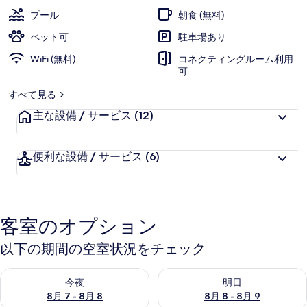
の
プール
朝食 (無料)
写
ペット可
駐車場あり
真
WiFi (無料)
コネクティングルーム利用
可
ギ
すべて見る
ャ
主な設備 / サービス
(12)
ラ
リ
便利な設備 / サービス
(6)
ー
客室のオプション
以下の期間の空室状況をチェック
今夜 8月 7 - 8月 8 の空室状況をチェック
明日 8月 8 - 8月 9 の空室
今夜
明日
8月 7 - 8月 8
8月 8 - 8月 9