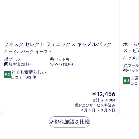
る
バ
す
ス
の
べ
詳
て
細
の
写
ソ
ホ
ソネスタ セレクト フェニックス キャメルバック
ホーム
真
ネ
ー
ス - 
キャメルバック イースト
を
ス
ム
キャメ
プール
ペット可
タ
ウ
表
駐車場 (無料)
WiFi (無料)
セ
ッ
プール
示
ペット
レ
ド
10
とても素晴らしい
9.0
ク
ス
段
口コミ 1,012 件
す
10
非常
8.8
ト
イ
階
段
口コミ
る
フ
ー
中
階
現
￥12,456
ェ
ツ
9.0、
中
在
ニ
バ
と
8.8、
合計 ￥14,084
の
ッ
イ
て
税およびサービス料込み
非
料
ク
9 月 5 日 ～ 9 月 6 日
ヒ
も
常
金
ス
ル
素
に
は
キ
類似施設を比較
ト
晴
良
￥12,456
ャ
ン
ら
い、
メ
フ
し
口
ル
ェ
い、