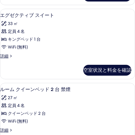
の
写
ー
す
ル
真
エグゼクティブ スイート | 高級寝具
エ
5
ー
エグゼクティブ スイート
べ
を
グ
ム
て
33 ㎡
の
表
ゼ
詳
の
定員 4 名
示
ク
細
写
キングベッド 1 台
す
テ
真
WiFi (無料)
る
ィ
を
エ
詳細
ブ
グ
表
ス
ゼ
空室状況と料金を確認
示
ク
イ
テ
す
ー
ィ
高級寝具、デスク、遮光カーテン、アイ
ル
る
6
ブ
ルーム クイーンベッド 2 台 禁煙
ト
ー
ス
の
27 ㎡
イ
ム
ー
す
定員 4 名
ク
ト
べ
クイーンベッド 2 台
の
イ
詳
て
WiFi (無料)
ー
細
の
ル
詳細
ン