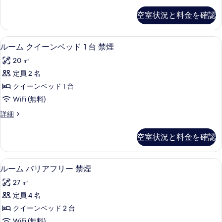
ー
写
ベ
ム
空室状況と料金を確認
真
ク
ッ
イ
を
ド
ー
ルーム クイーンベッド 1 台 禁煙 |
ル
表
4
ン
ルーム クイーンベッド 1 台 禁煙
2
ー
ベ
示
台
20 ㎡
ッ
ム
す
禁
ド
定員 2 名
ク
る
2
煙
クイーンベッド 1 台
台
イ
の
禁
WiFi (無料)
ー
煙
す
ル
詳細
の
ン
ー
べ
詳
ベ
ム
細
て
空室状況と料金を確認
ク
ッ
の
イ
ド
ー
写
高級寝具、デスク、遮光カーテン、アイ
ル
5
ン
ルーム バリアフリー 禁煙
1
真
ー
ベ
台
27 ㎡
ッ
を
ム
禁
ド
定員 4 名
表
バ
1
煙
クイーンベッド 2 台
台
示
リ
の
禁
WiFi (無料)