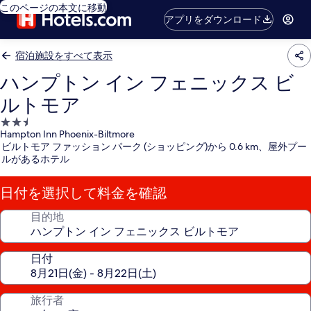
このページの本文に移動
アプリをダウンロード
宿泊施設をすべて表示
ハンプトン イン フェニックス ビ
ルトモア
2.5
Hampton Inn Phoenix-Biltmore
つ
ビルトモア ファッション パーク (ショッピング)から 0.6 km、屋外プー
星
ルがあるホテル
宿
泊
日付を選択して料金を確認
施
設
目的地
日付
旅行者