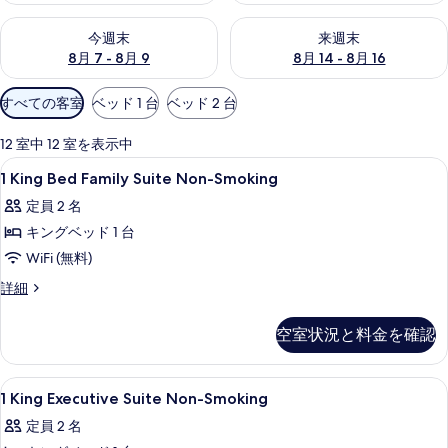
今週末 8月 7 - 8月 9 の空室状況をチェック
来週末 8月 14 - 8月 16 の
今週末
来週末
8月 7 - 8月 9
8月 14 - 8月 16
利
すべての客室
ベッド 1 台
ベッド 2 台
用
可
12 室中 12 室を表示中
能
1
高級寝具、デスク、遮光カーテン、アイ
22
1 King Bed Family Suite Non-Smoking
な
King
客
定員 2 名
Bed
室
キングベッド 1 台
Family
の
Suite
WiFi (無料)
絞
Non-
1
詳細
り
Smoking
King
込
Bed
の
空室状況と料金を確認
み
Family
す
条
Suite
Non-
べ
件
1
高級寝具、デスク、遮光カーテン、アイ
18
Smoking
1 King Executive Suite Non-Smoking
て
King
の
定員 2 名
の
詳
Executive