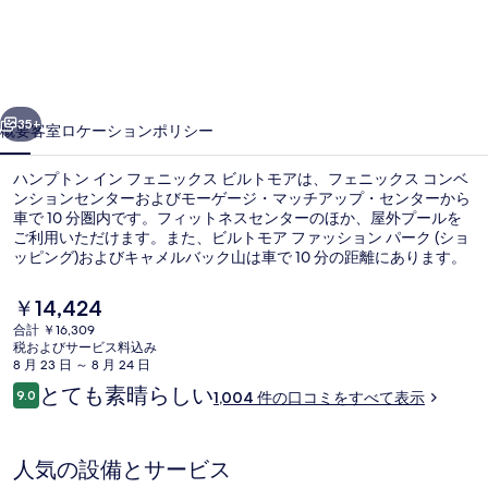
ン
イ
ン
前へ
次へ
フ
35+
概要
客室
ロケーション
ポリシー
ェ
ハンプトン イン フェニックス ビルトモアは、フェニックス コンベ
ニ
ンションセンターおよびモーゲージ・マッチアップ・センターから
車で 10 分圏内です。フィットネスセンターのほか、屋外プールを
ッ
ご利用いただけます。また、ビルトモア ファッション パーク (ショ
ク
ッピング)およびキャメルバック山は車で 10 分の距離にあります。
旅行者は親切なスタッフを評価しています。
ス
現
￥14,424
在
ビ
合計 ￥16,309
の
税およびサービス料込み
ロビー
ル
料
8 月 23 日 ～ 8 月 24 日
金
口
とても素晴らしい
ト
9.0
1,004 件の口コミをすべて表示
は
10段階中9.0
コ
￥14,424
モ
ミ
で
す
ア
人気の設備とサービス