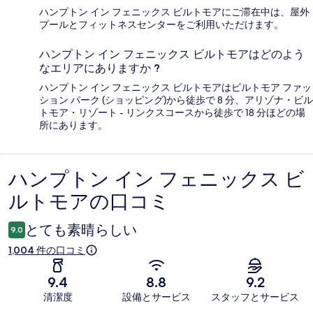
ハンプトン イン フェニックス ビルトモアにご滞在中は、屋外
プールとフィットネスセンターをご利用いただけます。
ハンプトン イン フェニックス ビルトモアはどのよう
なエリアにありますか ?
ハンプトン イン フェニックス ビルトモアはビルトモア ファッ
ション パーク (ショッピング)から徒歩で 8 分、アリゾナ・ビル
トモア・リゾート - リンクスコースから徒歩で 18 分ほどの場
所にあります。
ハンプトン イン フェニックス ビ
口
ルトモアの口コミ
コ
ミ
とても素晴らしい
9.0
1,004 件の口コミ
9.4
8.8
9.2
清潔度
設備とサービス
スタッフとサービス