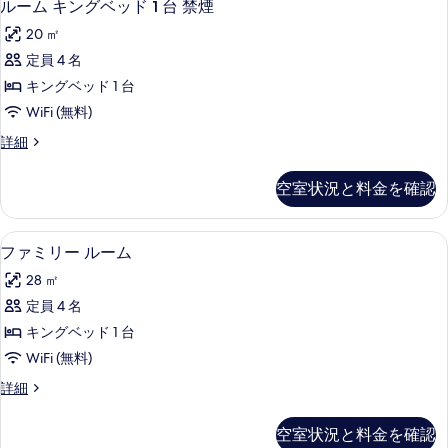
5
ルーム キングベッド 1 台 禁煙
を
&
Hearing)
ー
Hearing)
表
20 ㎡
の
の
ム
示
定員 4 名
詳
す
キ
細
す
キングベッド 1 台
べ
ン
る
WiFi (無料)
て
グ
ル
詳細
の
ベ
ー
写
ッ
ム
空室状況と料金を確認
キ
真
ド
ン
を
1
グ
ファミリー ルーム | 高級寝具、デス
フ
5
ベ
表
台
ファミリー ルーム
ァ
ッ
示
禁
28 ㎡
ド
ミ
す
煙
1
定員 4 名
リ
台
る
の
キングベッド 1 台
禁
ー
す
煙
WiFi (無料)
ル
の
べ
フ
詳細
詳
ー
ァ
て
細
ム
ミ
の
空室状況と料金を確認
リ