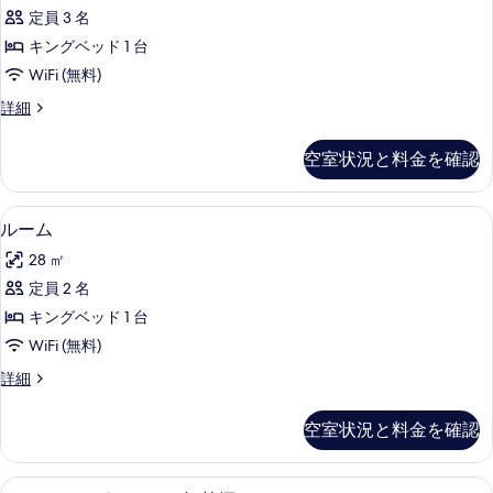
真
キ
定員 3 名
を
ン
キングベッド 1 台
表
グ
WiFi (無料)
示
ベ
ル
詳細
す
ッ
ー
ム
る
ド
空室状況と料金を確認
キ
1
ン
台
グ
ルーム | 高級寝具、デスク、遮光カー
ル
3
ベ
ルーム
バ
ー
ッ
28 ㎡
リ
ド
ム
1
定員 2 名
ア
の
台
キングベッド 1 台
フ
バ
す
リ
WiFi (無料)
リ
べ
ア
ー
ル
詳細
フ
て
ー
リ
浴
の
ム
ー
空室状況と料金を確認
槽
の
浴
写
詳
(Mobility
槽
真
細
(Mobility
高級寝具、デスク、遮光カーテン、アイ
ル
&