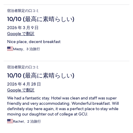
宿泊者限定の口コミ
10/10 (最高に素晴らしい)
2026 年 3 月 9 日
Google で翻訳
Nice place, decent breakfast
Mazzy、3 泊旅行
宿泊者限定の口コミ
10/10 (最高に素晴らしい)
2026 年 4 月 28 日
Google で翻訳
We had a fantastic stay. Hotel was clean and staff was super
friendly and very accommodating. Wonderful breakfast. Will
definitely stay here again, it was a perfect place to stay while
moving our daughter out of college at GCU.
Rachel、2 泊旅行