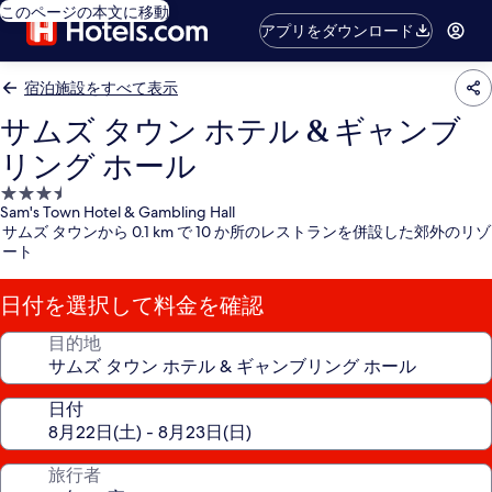
このページの本文に移動
アプリをダウンロード
宿泊施設をすべて表示
サムズ タウン ホテル & ギャンブ
リング ホール
3.5
Sam's Town Hotel & Gambling Hall
つ
サムズ タウンから 0.1 km で 10 か所のレストランを併設した郊外のリゾ
星
ート
宿
泊
日付を選択して料金を確認
施
設
目的地
日付
旅行者