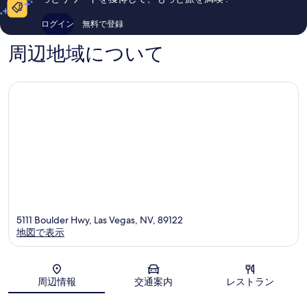
ノ
パ
3,425
の
サ
ー
件
口
ログイン
無料で登録
ン
ク
件
コ
ラ
ラ
の
ミ
周辺地域について
イ
ス
口
ズ
ベ
コ
マ
ガ
ミ
ナ
ス
ー
ス
ト
リ
ッ
プ
5111 Boulder Hwy, Las Vegas, NV, 89122
地図で表示
地図
周辺情報
交通案内
レストラン