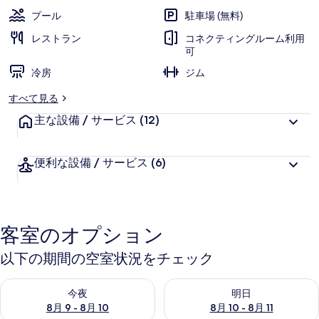
ー
プール
駐車場 (無料)
ル
レストラン
コネクティングルーム利用
の
可
冷房
ジム
写
真
すべて見る
ギ
主な設備 / サービス
(12)
ャ
便利な設備 / サービス
(6)
ラ
リ
ー
客室のオプション
以下の期間の空室状況をチェック
今夜 8月 9 - 8月 10 の空室状況をチェック
明日 8月 10 - 8月 11 の空
今夜
明日
8月 9 - 8月 10
8月 10 - 8月 11