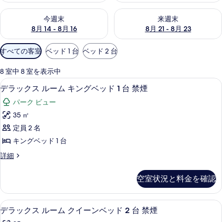
今週末 8月 14 - 8月 16 の空室状況をチェック
来週末 8月 21 - 8月 23 の
今週末
来週末
8月 14 - 8月 16
8月 21 - 8月 23
利
すべての客室
ベッド 1 台
ベッド 2 台
用
可
8 室中 8 室を表示中
能
セーフティボックス (室内)、デスク、
デ
6
デラックス ルーム キングベッド 1 台 禁煙
な
ラ
客
パーク ビュー
ッ
室
35 ㎡
ク
の
定員 2 名
ス
絞
キングベッド 1 台
り
ル
デ
詳細
込
ー
ラ
み
ム
ッ
条
空室状況と料金を確認
ク
キ
件
ス
ン
ル
セーフティボックス (室内)、デスク、
デ
5
ー
デラックス ルーム クイーンベッド 2 台 禁煙
グ
ラ
ム