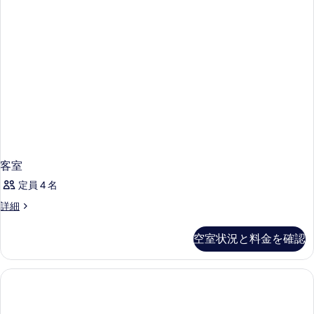
客室
定員 4 名
客
詳細
室
の
空室状況と料金を確認
詳
細