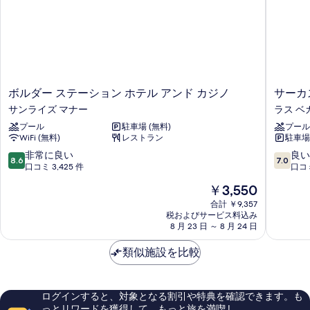
ボ
サ
ボルダー ステーション ホテル アンド カジノ
サーカ
ル
ー
サンライズ マナー
ラス ベ
ダ
カ
プール
駐車場 (無料)
プール
ー
ス
WiFi (無料)
レストラン
駐車場 
ス
サ
テ
ー
10
10
非常に良い
良い
8.6
7.0
ー
カ
段
段
口コミ 3,425 件
口コミ
シ
ス
階
階
現
￥3,550
ョ
ホ
中
中
在
ン
テ
8.6、
7.0、
合計 ￥9,357
の
ホ
税およびサービス料込み
ル
非
良
料
8 月 23 日 ～ 8 月 24 日
テ
カ
常
い、
金
ル
ジ
に
口
は
類似施設を比較
ア
ノ
良
コ
￥3,550
ン
&
い、
ミ
ド
テ
口
35,365
カ
ー
コ
件
ログインすると、対象となる割引や特典を確認できます。も
ジ
マ
ミ
件
っとリワードを獲得して、もっと旅を満喫 !