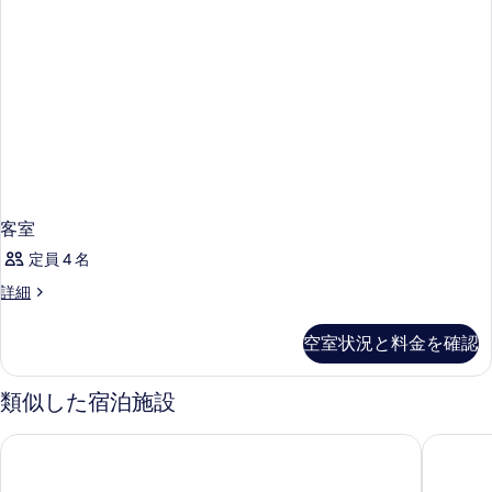
客室
定員 4 名
客
詳細
室
の
空室状況と料金を確認
詳
細
類似した宿泊施設
ボルダー ステーション ホテル アンド カジノ
サーカス