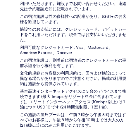
利用いただけます。施設までお問い合わせください。連絡
先は予約確認通知に記載されています。
この宿泊施設は性の多様性への配慮があり、LGBT+ のお客
様を歓迎しています。
施設でのお支払いには、クレジットカード、デビットカー
ドをご利用いただけます。現金ではお支払いいただけませ
ん。
利用可能なクレジットカード : Visa、Mastercard、
American Express、Discover
この宿泊施設は、到着前に宿泊者のクレジットカードの事
前承認を行う権利を有します。
文化的規範とお客様の利用規約は、国および施設によって
異なる場合がありますのでご注意ください。掲載の利用規
約は施設から提供されています。
基本高速インターネットアクセスに 3 台のデバイスまで接
続できます (最大 1mbps がリゾート料金に含まれていま
す)。エリートインターネットアクセス (10mbps 以上) は 1
泊につき USD 10 です (24 時間無制限、1 室 1 台)。
この施設の屋外プールは、午前 7 時から午後 8 時まではす
べてのお客様に、午後 8 時から午後 10 時までは大人の方
(21 歳以上) にのみご利用いただけます。