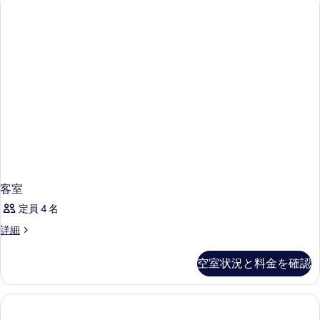
の
細
の
す
真
す
詳
る
細
を
べ
表
て
示
の
す
写
る
真
を
表
示
す
客室
る
定員 4 名
客
詳細
室
の
空室状況と料金を確認
詳
細