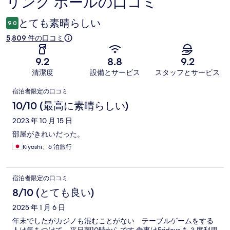
リング ホールの口コミ
コ
ミ
とても素晴らしい
9.0
5,809 件の口コミ
9.2
8.8
9.2
清潔度
設備とサービス
スタッフとサービス
口
宿泊者限定の口コミ
コ
10/10 (最高に素晴らしい)
ミ
2023 年 10 月 15 日
部屋がきれいだった。
Kiyoshi、6 泊旅行
宿泊者限定の口コミ
8/10 (とても良い)
2025 年 1 月 6 日
年末でしたがカジノも混むことがない テーブルゲームをする