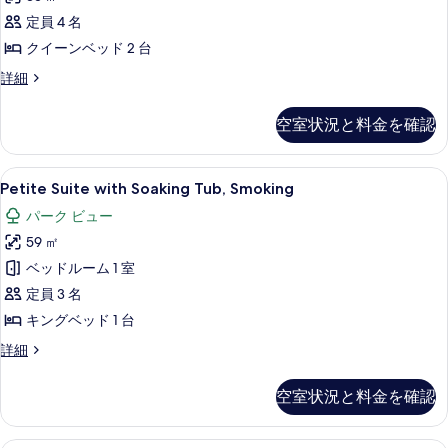
キ
の
シ
細
ン
る
ベ
定員 4 名
す
ッ
グ
ッ
クイーンベッド 2 台
ベ
べ
ク
ッ
ド
ク
詳細
て
ル
ド
ラ
1
1
の
ー
シ
台
空室状況と料金を確認
台
ッ
写
ム
禁
禁
ク
真
煙
ク
ル
煙
Petite
セーフティボックス (室内)、デスク、
の
2
ー
Petite Suite with Soaking Tub, Smoking
を
イ
Suite
詳
の
ム
表
ー
パーク ビュー
細
ク
with
す
イ
示
ン
59 ㎡
Soaking
べ
ー
す
Tub,
ベ
ベッドルーム 1 室
ン
て
Smoking
る
ベ
ッ
定員 3 名
の
ッ
の
ド
キングベッド 1 台
ド
写
す
2
2
Petite
詳細
真
台
べ
Suite
台
を
禁
with
て
禁
空室状況と料金を確認
煙
Soaking
表
の
の
煙
Tub,
示
詳
Smoking
写