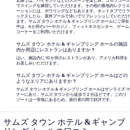
近隣では、ハイキングなどのスポーツを楽しみ、ゴルフコース
でスイングを練習していただけます。その他の敷地内レクリエ
ーションには、ボウリングなどもあります。ホットタブでリラ
ックスしたら、屋外プールで泳いでリフレッシュしていただけ
ます。サムズ タウン ホテル & ギャンブリング ホールにご滞在
中は、4 か所のバーやカジノ、フィットネスセンター、ゲーム
コーナーをご利用いただけます。
サムズ タウン ホテル & ギャンブリング ホールの施設
内か周辺にレストランはありますか ?
はい、施設内に 10 か所のレストランがあり、アメリカ料理を
お楽しみいただけます。
サムズ タウン ホテル & ギャンブリング ホールはどの
ようなエリアにありますか ?
サムズ タウン ホテル & ギャンブリング ホールはサンライズ マ
ナーにあり、サムズ タウンから徒歩で 2 分ほどです。このリ
ゾートは一等地にあるため、旅行者の間で好評です。
サムズ タウン ホテル & ギャンブ
口