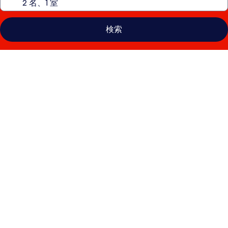
検索
サ
ム
ズ
タ