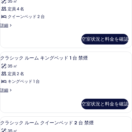
ベ
35 ㎡
キ
ッ
ン
ッ
定員 4 名
ク
グ
ド
クイーンベッド 2 台
ベ
ス
1
ッ
デ
詳細
ル
ド
ラ
台
1
ー
ッ
禁
空室状況と料金を確認
台
ク
ム
禁
煙
ス
煙
ク
ル
の
セーフティボックス (室内)、デスク、
ク
の
6
ー
クラシック ルーム キングベッド 1 台 禁煙
イ
詳
す
ラ
ム
ー
35 ㎡
細
ク
べ
シ
イ
ン
定員 2 名
て
ッ
ー
ベ
キングベッド 1 台
ン
の
ク
ベ
ッ
ク
詳細
写
ル
ッ
ラ
ド
ド
真
ー
シ
空室状況と料金を確認
2
2
ッ
を
ム
台
台
ク
表
禁
キ
ル
禁
セーフティボックス (室内)、デスク、
ク
煙
4
ー
クラシック ルーム クイーンベッド 2 台 禁煙
示
ン
の
煙
ラ
ム
す
グ
35 ㎡
詳