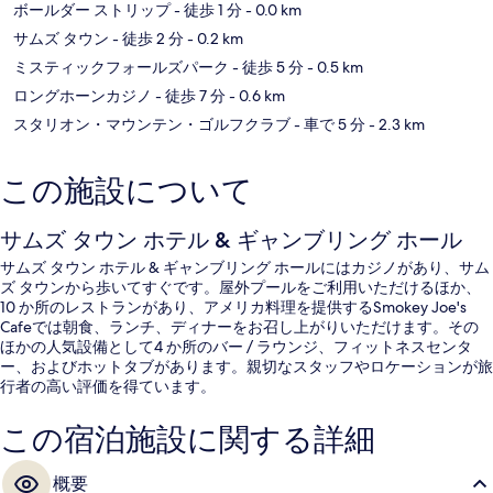
ボールダー ストリップ
- 徒歩 1 分
- 0.0 km
サムズ タウン
- 徒歩 2 分
- 0.2 km
ミスティックフォールズパーク
- 徒歩 5 分
- 0.5 km
ロングホーンカジノ
- 徒歩 7 分
- 0.6 km
スタリオン・マウンテン・ゴルフクラブ
- 車で 5 分
- 2.3 km
この施設について
サムズ タウン ホテル & ギャンブリング ホール
サムズ タウン ホテル & ギャンブリング ホールにはカジノがあり、サム
ズ タウンから歩いてすぐです。屋外プールをご利用いただけるほか、
10 か所のレストランがあり、アメリカ料理を提供するSmokey Joe's
Cafeでは朝食、ランチ、ディナーをお召し上がりいただけます。その
ほかの人気設備として4 か所のバー / ラウンジ、フィットネスセンタ
ー、およびホットタブがあります。親切なスタッフやロケーションが旅
行者の高い評価を得ています。
この宿泊施設に関する詳細
概要