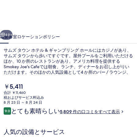
ウ
ン
ホ
前へ
次へ
テ
40+
概要
客室
ロケーション
ポリシー
ル
サムズ タウン ホテル & ギャンブリング ホールにはカジノがあり、
&
サムズ タウンから歩いてすぐです。屋外プールをご利用いただける
ギ
ほか、10 か所のレストランがあり、アメリカ料理を提供する
Smokey Joe's Cafeでは朝食、ランチ、ディナーをお召し上がりい
ャ
ただけます。そのほかの人気設備として4 か所のバー / ラウンジ、
フィットネスセンター、およびホットタブがあります。親切なスタ
ン
ッフやロケーションが旅行者の高い評価を得ています。
現
￥5,411
ブ
在
合計 ￥11,460
の
税およびサービス料込み
リ
10 か所のレストラン : 朝食、ランチ
料
8 月 23 日 ～ 8 月 24 日
金
口
ン
とても素晴らしい
9.0
5,809 件の口コミをすべて表示
は
10段階中9.0
コ
￥5,411
グ
ミ
で
す
ホ
人気の設備とサービス