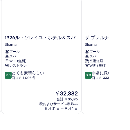
す
る
1926
ザ
1926ル・ソレイユ・ホテル＆スパ
ザ プレルナ ホテル
ル・
プ
Sliema
Sliema
ソ
レ
プール
プール
レ
ル
スパ
スパ
イ
ナ
WiFi (無料)
空港送迎
ユ・
ホ
レストラン
WiFi (無料)
ホ
テ
10
10
とても素晴らしい
非常に良い
テ
ル
9.0
8.8
段
段
口コミ 1,003 件
口コミ 333 件
ル
Sliema
階
階
＆
中
中
ス
現
￥32,382
9.0、
8.8、
パ
在
と
非
Sliema
合計 ￥35,196
の
て
常
税およびサービス料込み
税およ
料
8 月 31 日 ～ 9 月 1 日
8 月
も
に
金
素
良
は
晴
い、
￥32,382
ら
口
し
コ