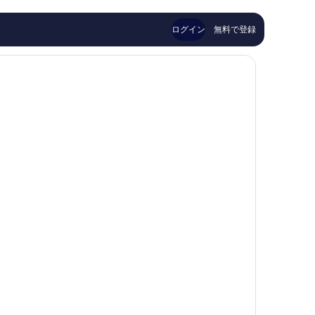
い、
ミ
口
333
ログイン
無料で登録
コ
件
ミ
件
1,003
の
件
口
件
コ
の
ミ
口
コ
ミ