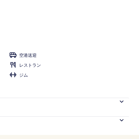
 ダブルまたはツインルーム シービュー | 高級寝具、ミニバー、セーフティボッ
空港送迎
レストラン
ジム