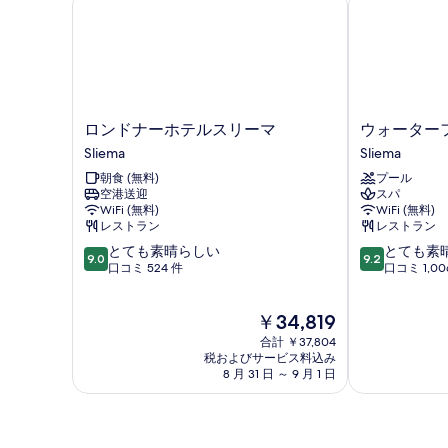
真
ュ
の
詳
ー
を
細
す
の
表
詳
べ
細
示
て
す
の
ロ
ウ
ロンドナーホテルスリーマ
ウォーター
る
写
ン
ォ
Sliema
Sliema
ド
ー
真
朝食 (無料)
プール
ナ
タ
を
空港送迎
スパ
ー
ー
WiFi (無料)
WiFi (無料)
ホ
フ
表
レストラン
レストラン
テ
ロ
示
10
10
とても素晴らしい
とても素
ル
ン
9.0
9.2
段
段
口コミ 524 件
口コミ 1,00
ス
ト
す
階
階
リ
Sliema
る
中
中
ー
現
￥34,819
9.0、
9.2、
マ
在
と
と
Sliema
合計 ￥37,804
の
て
て
税およびサービス料込み
料
8 月 31 日 ～ 9 月 1 日
も
も
金
素
素
は
晴
晴
￥34,819
ら
ら
し
し