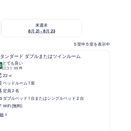
チェック
来週末 8月 21 - 8月 23 の空室状況をチェック
来週末
8月 21 - 8月 23
5 室中 5 室を表示中
 シービュー | 高級寝具、ミニバー、セーフティボックス (室内)、デスク
高級寝具、ミニバー、セーフティボックス (室
ス
6
タンダード ダブルまたはツインルーム
タ
とても良い
2
10 点中 8.2
ン
(口
口コミ 30 件
コ
ダ
22 ㎡
ミ
ー
ベッドルーム 1 室
30
ド
定員 2 名
件)
ダ
ダブルベッド 1 台またはシングルベッド 2 台
ブ
WiFi (無料)
ル
細
ま
た