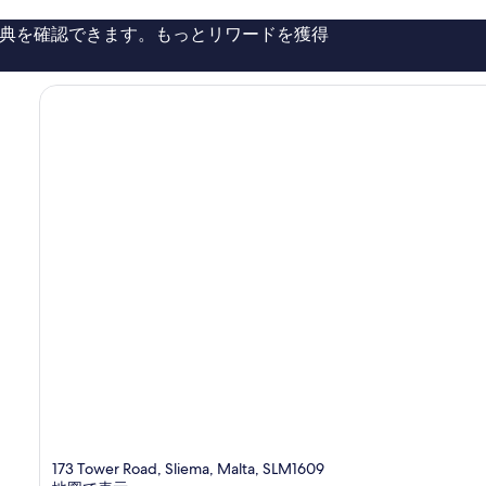
い、
典を確認できます。もっとリワードを獲得
口
コ
ミ
1,005
件
件
の
口
コ
ミ
173 Tower Road, Sliema, Malta, SLM1609