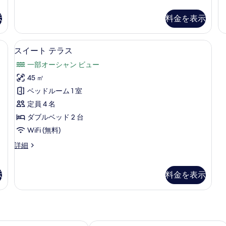
ー
ー
は
ド
ド
示
料金を表示
ツ
ダ
ダ
ブ
ブ
イ
具、ミニバー、セーフティボックス (室内)、デスク
ル
スイート テラス | テラス / パティオ
ル
ス
ン
3
スイート テラス
ま
ま
イ
ル
た
た
一部オーシャン ビュー
ー
は
は
ー
45 ㎡
ツ
ツ
ト
ム
イ
イ
ベッドルーム 1 室
テ
ン
ン
シ
定員 4 名
ル
ル
ラ
ー
ー
ー
ダブルベッド 2 台
ス
ム
ム
ビ
WiFi (無料)
シ
の
の
ュ
ー
詳
ス
詳細
す
ビ
細
ー
イ
ュ
べ
ー
の
ー
ト
示
料金を表示
て
す
の
テ
の
詳
ラ
べ
細
ス
写
て
の
真
詳
の
ロント
Aクス ザ パレス