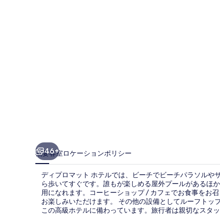
ッ
ト
ホ
テ
ル
の
写
真
ギ
ャ
46+
概要
客室
ロケーション
ポリシー
ラ
ディプロマット ホテルでは、ビーチでビーチパラソルや
リ
ら歩いてすぐです。誰もが楽しめる屋外プールがあるほか
用になれます。コーヒーショップ / カフェでお食事をお
ー
お楽しみいただけます。 その他の設備としてルーフトップ
この高級ホテルに備わっています。旅行者は親切なスタッ