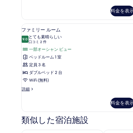
タ
は
ン
料金を表
ダ
ツ
ー
イ
ド
ファミリー ルーム | 高級寝
フ
ン
7
ダ
ファミリー ルーム
ァ
ブ
ル
とても素晴らしい
ル
9.0
10 点中 9.0
ミ
(口
口コミ 2 件
ー
ま
コ
リ
一部オーシャン ビュー
た
ム
ミ
は
ー
ベッドルーム 1 室
パ
ツ
2
ル
定員 3 名
イ
ー
件)
ン
ー
ダブルベッド 2 台
シ
ル
ム
WiFi (無料)
ー
ャ
ム
の
フ
詳細
ル
パ
ァ
す
シ
ー
ミ
料金を表
べ
シ
リ
ー
ャ
ー
て
ビ
ル
ル
類似した宿泊施設
の
シ
ー
ュ
ー
ム
写
ー
ビ
の
ロンドナーホテルスリーマ
ウォーターフ