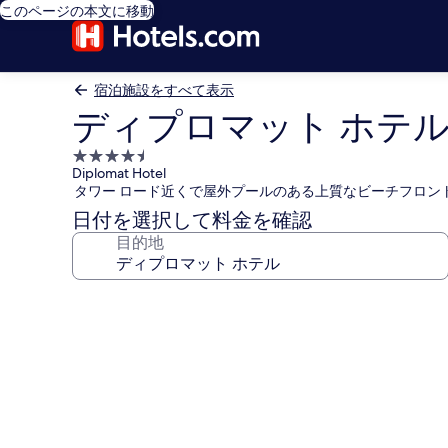
このページの本文に移動
宿泊施設をすべて表示
ディプロマット ホテ
4.5
Diplomat Hotel
つ
タワー ロード近くで屋外プールのある上質なビーチフロン
星
日付を選択して料金を確認
宿
目的地
泊
施
設
デ
ィ
プ
ロ
マ