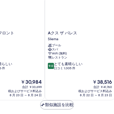
細
を
写
表
真
示
を
す
表
る
示
A
フロント
Aクス ザ パレス
す
ク
Sliema
ス
る
プール
ザ
スパ
パ
WiFi (無料)
レ
レストラン
ス
10
晴らしい
とても素晴らしい
Sliema
9.0
段
6 件
口コミ 1,005 件
階
中
現
現
￥30,984
￥38,516
9.0、
在
在
と
合計 ￥33,699
合計 ￥41,760
の
の
て
税およびサービス料込み
税およびサービス料込み
料
料
8 月 23 日 ～ 8 月 24 日
8 月 22 日 ～ 8 月 23 日
も
金
金
素
は
は
類似施設を比較
晴
￥30,984
￥38,516
ら
し