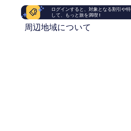
い、
い、
ログインすると、対象となる割引や特
口
口
して、もっと旅を満喫 !
コ
コ
ミ
ミ
周辺地域について
524
1,006
件
件
件
件
の
の
口
口
コ
コ
ミ
ミ