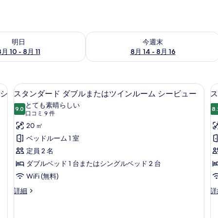
- 8月 11 の空室状況をチェック
今週末 8月 14 - 8月 16 の空室状況を
明日
今週末
8月 10 - 8月 11
8月 14 - 8月 16
ンルーム パーシャルシービュー | 部屋からの景観
スタンダード ダブルまたはツインルーム
ス
6
ルシ
スタンダード ダブルまたはツインルーム シービュー
ス
タ
とても素晴らしい
9.0
8.
10 点中 9.0
ン
(口
口コミ 9 件
コ
ダ
20 ㎡
ミ
ー
ベッドルーム 1 室
9
ド
定員 2 名
件)
ダ
ダブルベッド 1 台またはシングルベッド 2 台
ブ
WiFi (無料)
ル
ス
ス
詳細
詳
タ
タ
ま
ン
ン
た
ダ
ダ