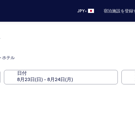
•
JPY
宿泊施設を登録
ル
トホテル
日付