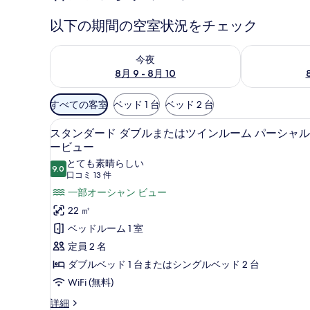
以下の期間の空室状況をチェック
今夜 8月 9 - 8月 10 の空室状況をチェック
明日 8月 10 
今夜
8月 9 - 8月 10
利
すべての客室
ベッド 1 台
ベッド 2 台
用
スタンダード ダブルまたはツイ
ス
可
6
スタンダード ダブルまたはツインルーム パーシャ
タ
能
ービュー
な
ン
とても素晴らしい
9.0
10 点中 9.0
客
(口
口コミ 13 件
ダ
室
コ
一部オーシャン ビュー
ー
の
ミ
22 ㎡
ド
絞
13
ベッドルーム 1 室
ダ
件)
り
定員 2 名
ブ
込
ダブルベッド 1 台またはシングルベッド 2 台
み
ル
条
WiFi (無料)
ま
件
ス
詳細
た