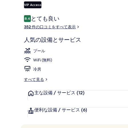
VIP Access
口
とても良い
8.4
10段階中8.4
スタンダード
コ
352 件の口コミをすべて表示
ミ
人気の設備とサービス
プール
WiFi (無料)
冷房
すべて見る
主な設備 / サービス
(12)
便利な設備 / サービス
(6)