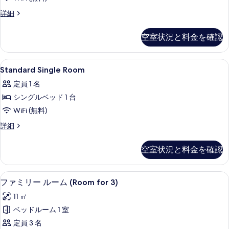
す
す
べ
Standard
詳細
る
Double
て
Room
空室状況と料金を確認
の
の
詳
写
細
Standard
セーフティボックス (室内)、デスク
真
38
Standard Single Room
Single
を
定員 1 名
Room
表
シングルベッド 1 台
の
示
WiFi (無料)
す
す
べ
Standard
詳細
る
Single
て
Room
空室状況と料金を確認
の
の
詳
写
細
ファミリー ルーム (Room for 3
フ
真
15
ファミリー ルーム (Room for 3)
ァ
を
11 ㎡
ミ
表
ベッドルーム 1 室
リ
示
定員 3 名