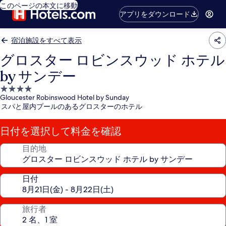
このページの本文に移動
アプリをダウンロード
宿泊施設をすべて表示
グロスター ロビンスウッド ホテル
by サンデー
4.0
Gloucester Robinswood Hotel by Sunday
つ
スパと屋内プールのあるグロスターのホテル
星
宿
日付を選択して料金を確認
泊
施
目的地
設
日付
旅行者