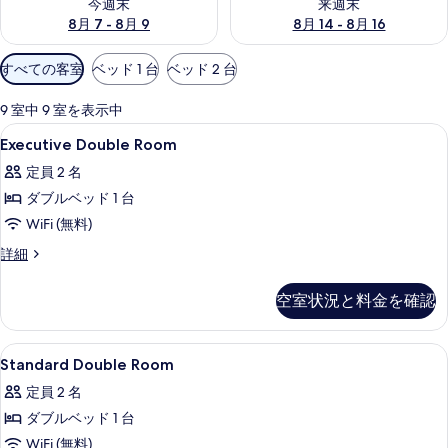
今週末
来週末
8月 7 - 8月 9
8月 14 - 8月 16
利
すべての客室
ベッド 1 台
ベッド 2 台
用
可
9 室中 9 室を表示中
能
Executive
セーフティボックス (室内)、デスク
5
Executive Double Room
な
Double
客
定員 2 名
Room
室
ダブルベッド 1 台
の
の
WiFi (無料)
す
絞
べ
Executive
詳細
り
Double
て
込
Room
空室状況と料金を確認
み
の
の
条
詳
写
細
件
Standard
セーフティボックス (室内)、デスク
真
12
Standard Double Room
Double
を
定員 2 名
Room
表
ダブルベッド 1 台
の
示
WiFi (無料)