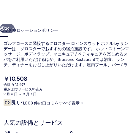
ロ
ビ
前へ
次へ
ン
204+
概要
客室
ロケーション
ポリシー
ス
ゴルフコースに隣接するグロスター ロビンスウッド ホテル by サン
ウ
デーは、グロスターでおすすめの宿泊施設です。 ホットストーンマ
ッサージ、ボディラップ、マニキュア / ペディキュアを楽しめるス
ッ
パをご利用いただけるほか、Brasserie Restaurantでは朝食、ラン
ド
チ、ディナーをお召し上がりいただけます。屋内プール、バー / ラ
ウンジ、および24 時間営業のフィットネスクラブ (スタッフ常駐)な
ホ
どの人気設備もあります。 旅行者は親切なスタッフを高く評価して
現
￥10,508
います。
在
テ
合計 ￥12,497
の
税およびサービス料込み
屋内プール、サンラウンジャー
ル
料
9 月 6 日 ～ 9 月 7 日
金
口
良い
by
7.6
1,003 件の口コミをすべて表示
は
10段階中7.6
コ
￥10,508
サ
ミ
で
す
ン
人気の設備とサービス
デ