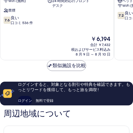
WiFi (無料)
24 時間対応のフロント
ペット
ー
ス
デスク
WiFi 
カ
タ
禁煙
ウ
ー
10
良い
7.2
10
ン
良い
ホ
段
口コミ
7.6
段
テ
口コミ 536 件
テ
階
階
ィ
ル
中
中
ホ
by
7.2、
現
￥6,194
7.6、
テ
OYO
良
在
良
ル
Glouces
い、
合計 ￥7,432
の
い、
Gloucester
税およびサービス料込み
口
料
8 月 9 日 ～ 8 月 10 日
口
コ
金
コ
ミ
は
類似施設を比較
ミ
362
￥6,194
536
件
件
件
件
の
ログインすると、対象となる割引や特典を確認できます。も
の
口
っとリワードを獲得して、もっと旅を満喫 !
口
コ
コ
ミ
ログイン
無料で登録
ミ
周辺地域について