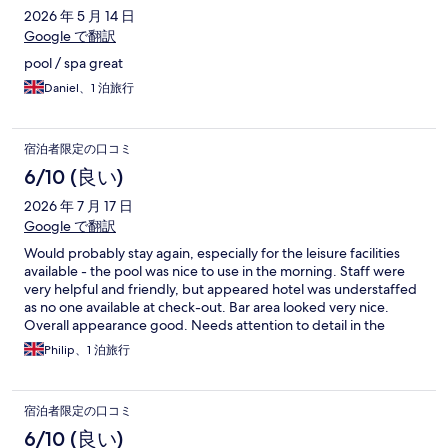
2026 年 5 月 14 日
Google で翻訳
pool / spa great
Daniel、1 泊旅行
宿泊者限定の口コミ
6/10 (良い)
2026 年 7 月 17 日
Google で翻訳
Would probably stay again, especially for the leisure facilities
available - the pool was nice to use in the morning. Staff were
very helpful and friendly, but appeared hotel was understaffed
as no one available at check-out. Bar area looked very nice.
Overall appearance good. Needs attention to detail in the
bedrooms. Whilst nice and spacious, three out of four bedside
Philip、1 泊旅行
lights not working, one bedside light would spin around at
smallest of touches, chair broken and dangerous, toilet roll
holder broken. But, nice bed, clean, en-suite good, and quiet
宿泊者限定の口コミ
location.
6/10 (良い)