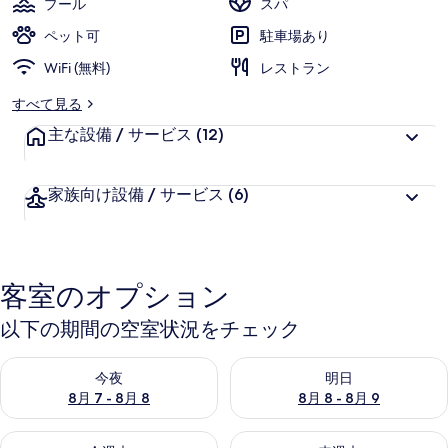
プール
スパ
ー
ペット可
駐車場あり
の
WiFi (無料)
レストラン
写
すべて見る
真
主な設備 / サービス
(12)
ギ
ャ
家族向け設備 / サービス
(6)
ラ
リ
ー
客室のオプション
以下の期間の空室状況をチェック
今夜 8月 7 - 8月 8 の空室状況をチェック
明日 8月 8 - 8月 9 の空室
今夜
明日
8月 7 - 8月 8
8月 8 - 8月 9
今週末 8月 7 - 8月 9 の空室状況をチェック
来週末 8月 14 - 8月 16 の