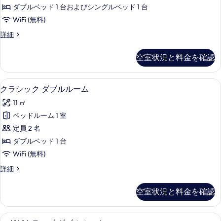
ー
す
ダブルベッド 1 台およびシングルベッド 1 台
ル
る
WiFi (無料)
ー
フ
詳細
ム
ァ
(Room
ミ
空室状況と料金を確認
リ
for
ー
3)
ル
クラシック ダブルルーム | セーフテ
ク
の
10
ー
クラシック ダブルルーム
ラ
ム
す
11 ㎡
(Room
シ
べ
for
ベッドルーム 1 室
ッ
3)
て
定員 2 名
の
ク
の
詳
ダブルベッド 1 台
ダ
写
細
WiFi (無料)
ブ
真
ク
詳細
ル
を
ラ
ル
シ
表
空室状況と料金を確認
ッ
ー
示
ク
ム
ダ
す
エグゼクティブ ダブルルーム | セー
エ