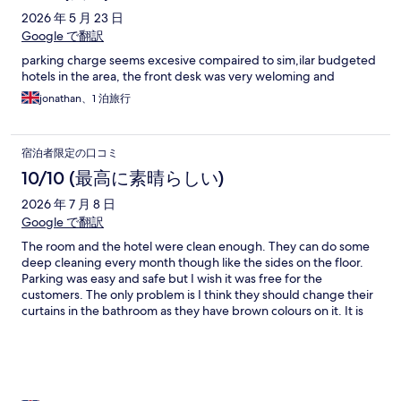
2026 年 5 月 23 日
Google で翻訳
parking charge seems excesive compaired to sim,ilar budgeted
hotels in the area, the front desk was very weloming and
jonathan、1 泊旅行
宿泊者限定の口コミ
10/10 (最高に素晴らしい)
2026 年 7 月 8 日
Google で翻訳
The room and the hotel were clean enough. They can do some
deep cleaning every month though like the sides on the floor.
Parking was easy and safe but I wish it was free for the
customers. The only problem is I think they should change their
curtains in the bathroom as they have brown colours on it. It is
the easiest thing to do as I normally put it in the washing
machine and clean mine and it’s like brand new.