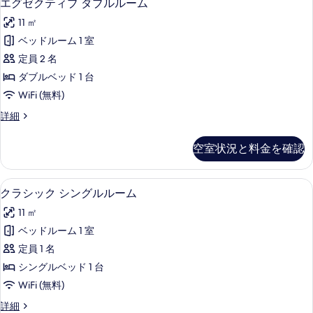
15
ブ
エグゼクティブ ダブルルーム
の
る
グ
ル
す
11 ㎡
ル
ゼ
ー
べ
ベッドルーム 1 室
ク
ム
て
定員 2 名
の
テ
詳
の
ダブルベッド 1 台
ィ
細
写
WiFi (無料)
ブ
真
エ
詳細
ダ
グ
を
ブ
ゼ
空室状況と料金を確認
表
ク
ル
テ
示
ル
ィ
クラシック シングルルーム | セーフ
ク
す
13
ブ
クラシック シングルルーム
ー
ラ
ダ
る
ム
11 ㎡
ブ
シ
ル
の
ベッドルーム 1 室
ッ
ル
す
定員 1 名
ー
ク
ム
べ
シングルベッド 1 台
シ
の
て
WiFi (無料)
詳
ン
の
細
ク
詳細