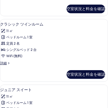
グ
ラ
写
ル
シ
空室状況と料金を確認
真
ッ
ル
ク
を
ー
シ
クラシック ツインルーム | セーフテ
ク
表
20
ン
クラシック ツインルーム
ム
ラ
グ
示
の
11 ㎡
ル
シ
す
ル
す
ベッドルーム 1 室
ッ
る
ー
べ
定員 2 名
ム
ク
の
て
シングルベッド 2 台
ツ
詳
の
WiFi (無料)
細
イ
写
ク
詳細
ン
ラ
真
ル
シ
空室状況と料金を確認
を
ッ
ー
ク
表
ム
ツ
ジュニア スイート | セーフティボッ
ジ
示
23
イ
ジュニア スイート
の
ュ
ン
す
す
11 ㎡
ル
ニ
る
ー
べ
ベッドルーム 1 室
ア
ム