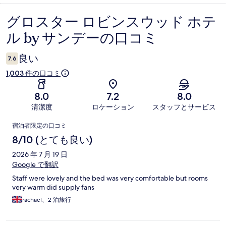
グロスター ロビンスウッド ホテ
口
ル by サンデーの口コミ
コ
ミ
良い
7.6
1,003 件の口コミ
8.0
7.2
8.0
清潔度
ロケーション
スタッフとサービス
口
宿泊者限定の口コミ
コ
8/10 (とても良い)
ミ
2026 年 7 月 19 日
Google で翻訳
Staff were lovely and the bed was very comfortable but rooms
very warm did supply fans
rachael、2 泊旅行