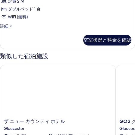
て
定員 2 名
の
ス
詳
の
ダブルベッド 1 台
イ
細
写
WiFi (無料)
ー
真
ジ
詳細
ト
ュ
を
の
ニ
空室状況と料金を確認
表
ア
す
ス
示
べ
イ
類似した宿泊施設
す
ー
て
ト
る
ザ ニュー カウンティ ホテル
GO2 グ
の
の
詳
写
細
真
を
表
示
す
ザ
GO2
ザ ニュー カウンティ ホテル
GO2 
る
ニ
グ
Gloucester
Glouces
ュ
ロ