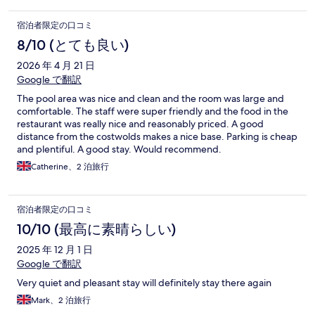
宿泊者限定の口コミ
8/10 (とても良い)
2026 年 4 月 21 日
Google で翻訳
The pool area was nice and clean and the room was large and
comfortable. The staff were super friendly and the food in the
restaurant was really nice and reasonably priced. A good
distance from the costwolds makes a nice base. Parking is cheap
and plentiful. A good stay. Would recommend.
Catherine、2 泊旅行
宿泊者限定の口コミ
10/10 (最高に素晴らしい)
2025 年 12 月 1 日
Google で翻訳
Very quiet and pleasant stay will definitely stay there again
Mark、2 泊旅行