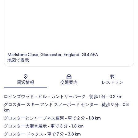
Marlstone Close, Gloucester, England, GL4 6EA
地図で表示
地図
周辺情報
交通案内
レストラン
ロビンズウッド・ヒル・カントリーパーク
- 徒歩 1 分
- 0.2 km
グロスター スキー アンド スノーボード センター
- 徒歩 9 分
- 0.8
km
グロスターとシャープネス運河
- 車で 2 分
- 1.8 km
グロスター大聖堂展示
- 車で 3 分
- 1.8 km
グロスター ドックス
- 車で 7 分
- 3.8 km