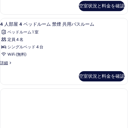
詳
煙
プ
て
空室状況と料金を確認
細
ル
共
の
ル
用
ー
写
4
4 人部屋 4 ベッドルーム 禁煙 共用バスルー
14
ム
4 人部屋 4 ベッドルーム 禁煙 共用バスルーム
バ
人
真
禁
ス
ベッドルーム 1 室
煙
部
を
共
ル
定員 4 名
屋
表
用
ー
シングルベッド 4 台
バ
4
示
ス
ム
WiFi (無料)
ベ
す
ル
の
4
詳細
ッ
ー
る
人
す
ム
ド
部
の
空室状況と料金を確認
べ
屋
ル
詳
4
て
細
ー
ベ
の
ム
ッ
ド
写
禁
ル
真
煙
ー
を
ム
共
禁
表
用
煙