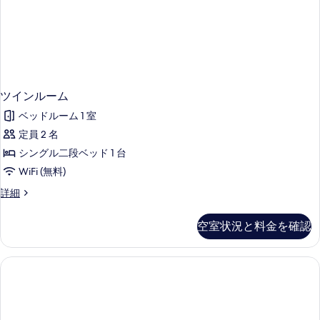
示
共
バ
用
す
ス
バ
る
ス
ル
ル
ー
ー
ム
ム
の
ツインルーム
の
詳
ベッドルーム 1 室
す
細
定員 2 名
べ
シングル二段ベッド 1 台
て
WiFi (無料)
の
写
ツ
詳細
イ
真
ン
空室状況と料金を確認
を
ル
ー
表
ム
示
の
詳
す
細
る