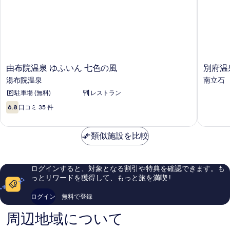
由
別
由布院温泉 ゆふいん 七色の風
別府温
布
府
湯布院温泉
南立石
院
温
駐車場 (無料)
レストラン
温
泉
泉
眺
10
6.8
口コミ 35 件
ゆ
望
段
ふ
の
階
い
宿
中
類似施設を比較
ん
し
6.8、
七
お
口
色
り
コ
の
ログインすると、対象となる割引や特典を確認できます。も
南
ミ
風
っとリワードを獲得して、もっと旅を満喫 !
立
35
湯
石
件
布
ログイン
無料で登録
件
院
の
周辺地域について
温
口
泉
コ