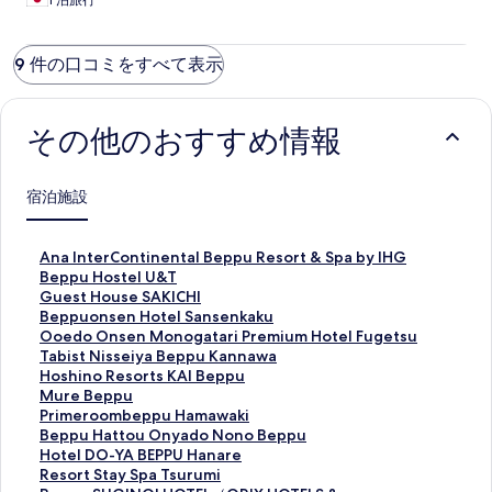
1 泊旅行
9 件の口コミをすべて表示
その他のおすすめ情報
宿泊施設
A
Ana InterContinental Beppu Resort & Spa by IHG
n
B
Beppu Hostel U&T
a
e
G
Guest House SAKICHI
I
p
u
B
Beppuonsen Hotel Sansenkaku
n
p
e
e
O
Ooedo Onsen Monogatari Premium Hotel Fugetsu
t
u
s
p
o
T
Tabist Nisseiya Beppu Kannawa
e
H
t
p
e
a
H
Hoshino Resorts KAI Beppu
r
o
H
u
d
b
o
M
Mure Beppu
C
s
o
o
o
i
s
u
P
Primeroombeppu Hamawaki
o
t
u
n
O
s
h
r
r
B
Beppu Hattou Onyado Nono Beppu
n
e
s
s
n
t
i
e
i
e
H
Hotel DO-YA BEPPU Hanare
t
l
e
e
s
N
n
B
m
p
o
R
Resort Stay Spa Tsurumi