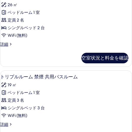
写
イ
ス
名
26 ㎡
ル
真
ン
利
ー
ベッドルーム 1 室
を
ル
ム
用
定員 2 名
3
表
ー
禁
名
シングルベッド 2 台
示
ム
利
煙
WiFi (無料)
す
用
禁
の
禁
ツ
詳細
る
煙
煙
す
イ
の
共
ン
べ
空室状況と料金を確認
詳
ル
用
て
細
ー
バ
ム
の
トリプルルーム 禁煙 共用バスルーム | Wi
ト
12
禁
トリプルルーム 禁煙 共用バスルーム
ス
写
リ
煙
ル
19 ㎡
共
真
プ
用
ー
ベッドルーム 1 室
を
ル
バ
ム
定員 3 名
ス
表
ル
(Western)
ル
シングルベッド 3 台
示
ー
ー
の
WiFi (無料)
す
ム
ム
す
(Western)
ト
詳細
る
禁
の
リ
べ