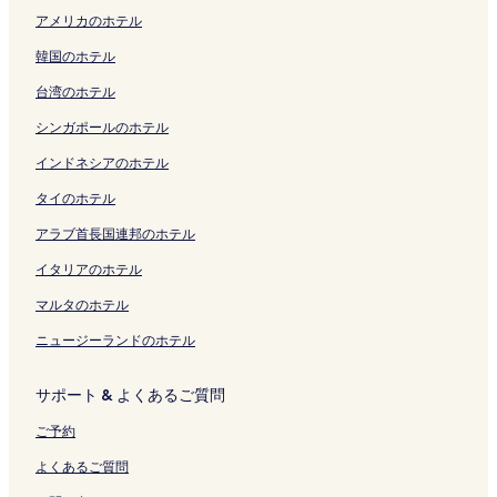
H
ク
u
く
ク
リ
ー
く
く
E
を
ク
ー
x
の
の
l
ジ
ペ
a
アメリカのホテル
G
g
リ
ン
ジ
リ
リ
L
開
ジ
の
ペ
ペ
H
を
ー
n
の
e
ン
ク
を
ン
ン
S
く
を
ペ
ー
ー
a
開
ジ
の
韓国のホテル
ペ
t
ク
開
ク
ク
&
リ
開
ー
ジ
ジ
y
く
を
ペ
ー
s
く
R
ン
く
ジ
を
を
a
リ
開
ー
台湾のホテル
ジ
u
リ
E
ク
リ
を
開
開
s
ン
く
ジ
を
の
ン
S
ン
開
く
く
h
ク
リ
を
シンガポールのホテル
開
ペ
ク
O
ク
く
リ
リ
i
ン
開
く
ー
R
リ
ン
ン
の
ク
く
インドネシアのホテル
リ
ジ
T
ン
ク
ク
ペ
リ
タイのホテル
ン
を
S
ク
ー
ン
ク
開
）
ジ
ク
アラブ首長国連邦のホテル
く
の
を
リ
ペ
開
イタリアのホテル
ン
ー
く
ク
ジ
リ
マルタのホテル
を
ン
ニュージーランドのホテル
開
ク
く
リ
サポート & よくあるご質問
ン
ク
ご予約
よくあるご質問