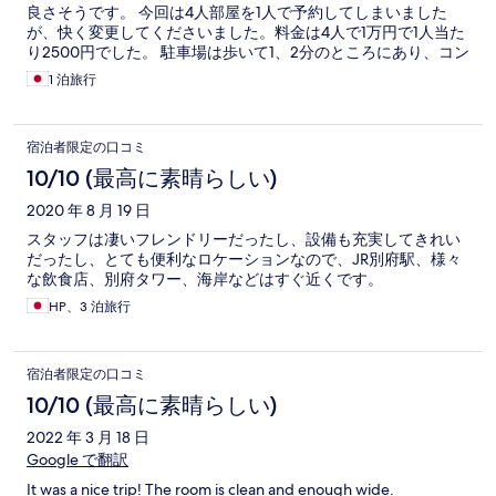
良さそうです。 今回は4人部屋を1人で予約してしまいました
が、快く変更してくださいました。料金は4人で1万円で1人当た
り2500円でした。 駐車場は歩いて1、2分のところにあり、コン
ビニの近くでした。料金は500円でした。 近くのおすすめの温
1 泊旅行
泉や料理店を教えてくださいました。 4人部屋は清潔で、大き
な冷蔵庫やエアコン、テーブルがあり快適でした。トイレと洗
面台は各階にあり、共用でした。 1階部分にはキッチンがあり、
宿泊者限定の口コミ
無料のお茶やコーヒーがあり、調味料も置いてありました。 1日
500円の貸釣り竿も置いてありました。 本当にスタッフの方が
10/10 (最高に素晴らしい)
いい方で、もう一度、訪れたいです。
2020 年 8 月 19 日
スタッフは凄いフレンドリーだったし、設備も充実してきれい
だったし、とても便利なロケーションなので、JR別府駅、様々
な飲食店、別府タワー、海岸などはすぐ近くです。
HP、3 泊旅行
宿泊者限定の口コミ
10/10 (最高に素晴らしい)
2022 年 3 月 18 日
Google で翻訳
It was a nice trip! The room is clean and enough wide.