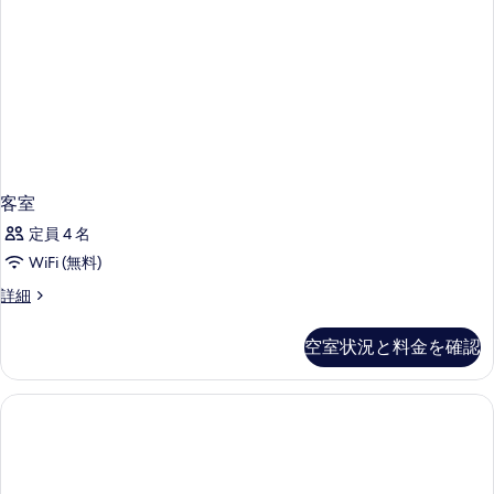
客室
定員 4 名
WiFi (無料)
客
詳細
室
の
空室状況と料金を確認
詳
細