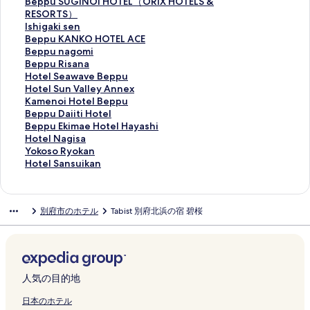
i
U
S
n
e
i
o
e
e
p
t
e
B
Beppu SUGINOI HOTEL（ORIX HOTELS &
n
&
A
H
n
s
R
p
r
u
e
s
e
RESORTS）
e
T
K
o
M
s
e
p
o
H
l
o
p
I
Ishigaki sen
n
の
I
t
o
e
s
u
o
a
D
r
p
s
B
Beppu KANKO HOTEL ACE
t
ペ
C
e
n
i
o
の
m
t
O
t
u
h
e
B
Beppu nagomi
a
ー
H
l
o
y
r
ペ
b
t
-
S
S
i
p
e
B
Beppu Risana
l
ジ
I
S
g
a
t
ー
e
o
Y
t
U
g
p
p
e
H
Hotel Seawave Beppu
B
を
の
a
a
B
s
ジ
p
u
A
a
G
a
u
p
p
o
H
Hotel Sun Valley Annex
e
開
ペ
n
t
e
K
を
p
O
B
y
I
k
K
u
p
t
o
K
Kamenoi Hotel Beppu
p
く
ー
s
a
p
A
開
u
n
E
S
N
i
A
n
u
e
t
a
B
Beppu Daiiti Hotel
p
リ
ジ
e
r
p
I
く
H
y
P
p
O
s
N
a
R
l
e
m
e
B
Beppu Ekimae Hotel Hayashi
u
ン
を
n
i
u
B
リ
a
a
P
a
I
e
K
g
i
S
l
e
p
e
H
Hotel Nagisa
R
ク
開
k
P
K
e
ン
m
d
U
T
H
n
O
o
s
e
S
n
p
p
o
Y
Yokoso Ryokan
e
く
a
r
a
p
ク
a
o
H
s
O
の
H
m
a
a
u
o
u
p
t
o
H
Hotel Sansuikan
s
リ
k
e
n
p
w
N
a
u
T
ペ
O
i
n
w
n
i
D
u
e
k
o
o
ン
u
m
n
u
a
o
n
r
E
ー
T
の
a
a
V
H
a
E
l
o
t
r
ク
の
i
a
の
k
n
a
u
L
ジ
E
ペ
の
v
a
o
i
k
N
s
e
別府市のホテル
Tabist 別府北浜の宿 碧桜
t
ペ
u
w
ペ
i
o
r
m
（
を
L
ー
ペ
e
l
t
i
i
a
o
l
&
ー
m
a
ー
の
B
e
i
O
開
A
ジ
ー
B
l
e
t
m
g
R
S
S
ジ
H
の
ジ
ペ
e
の
の
R
く
C
を
ジ
e
e
l
i
a
i
y
a
p
を
o
ペ
を
ー
p
ペ
ペ
I
リ
E
開
を
p
y
B
H
e
s
o
n
a
開
t
ー
開
ジ
p
ー
ー
X
ン
の
く
開
p
A
e
o
H
a
k
s
b
く
e
ジ
く
を
u
ジ
ジ
H
ク
ペ
リ
く
u
n
p
t
o
の
a
u
人気の目的地
y
リ
l
を
リ
開
の
を
を
O
ー
ン
リ
の
n
p
e
t
ペ
n
i
I
ン
F
開
ン
く
ペ
開
開
T
ジ
ク
ン
ペ
e
u
l
e
ー
の
k
日本のホテル