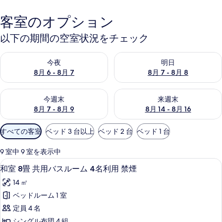
客室のオプション
以下の期間の空室状況をチェック
今夜 8月 6 - 8月 7 の空室状況をチェック
明日 8月 7 - 8月 8 の空室
今夜
明日
8月 6 - 8月 7
8月 7 - 8月 8
今週末 8月 7 - 8月 9 の空室状況をチェック
来週末 8月 14 - 8月 16 の
今週末
来週末
8月 7 - 8月 9
8月 14 - 8月 16
利
すべての客室
ベッド 3 台以上
ベッド 2 台
ベッド 1 台
用
可
9 室中 9 室を表示中
能
和室 8畳 共用バスルーム 4名利用 禁煙 | W
和
5
和室 8畳 共用バスルーム 4名利用 禁煙
な
室
客
14 ㎡
8
室
ベッドルーム 1 室
畳
の
定員 4 名
共
絞
シングル布団 4 組