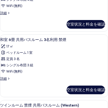
り
用
WiFi (無料)
込
バ
み
和
詳細
ス
室
条
ル
8
件
空室状況と料金を確認
畳
ー
共
ム
用
和室 6畳 共用バスルーム 3名利用 禁煙 | W
和
5
バ
4
和室 6畳 共用バスルーム 3名利用 禁煙
室
ス
名
17 ㎡
ル
6
利
ー
ベッドルーム 1 室
畳
ム
用
定員 3 名
4
共
禁
名
シングル布団 3 組
用
利
煙
WiFi (無料)
用
バ
の
禁
和
詳細
ス
煙
す
室
ル
の
6
べ
空室状況と料金を確認
詳
畳
ー
て
細
共
ム
用
の
ツインルーム 禁煙 共用バスルーム (Western
ツ
12
バ
3
ツインルーム 禁煙 共用バスルーム (Western)