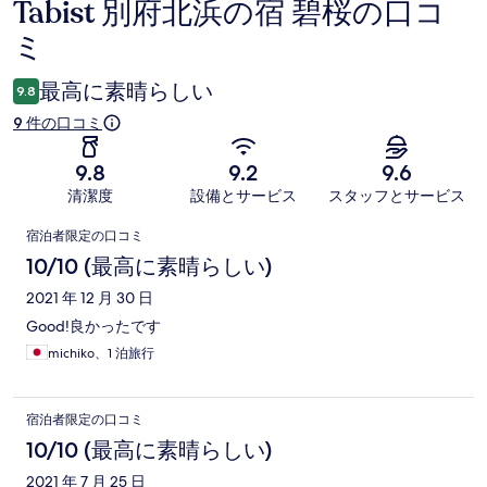
Tabist 別府北浜の宿 碧桜の口コ
口
ミ
コ
ミ
最高に素晴らしい
9.8
9 件の口コミ
9.8
9.2
9.6
清潔度
設備とサービス
スタッフとサービス
口
宿泊者限定の口コミ
コ
10/10 (最高に素晴らしい)
ミ
2021 年 12 月 30 日
Good!良かったです
michiko、1 泊旅行
宿泊者限定の口コミ
10/10 (最高に素晴らしい)
2021 年 7 月 25 日