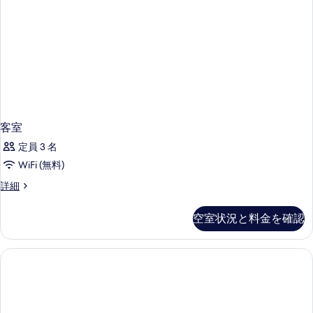
客室
定員 3 名
WiFi (無料)
客
詳細
室
の
空室状況と料金を確認
詳
細