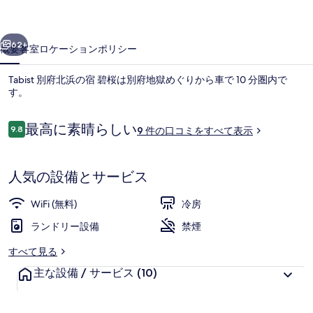
宿
前へ
次へ
碧
62+
概要
客室
ロケーション
ポリシー
桜
Tabist 別府北浜の宿 碧桜は別府地獄めぐりから車で 10 分圏内で
の
す。
写
口
真
最高に素晴らしい
9.8
9 件の口コミをすべて表示
10段階中9.8
コ
ギ
ミ
ャ
人気の設備とサービス
ラ
外観
WiFi (無料)
冷房
リ
ランドリー設備
禁煙
ー
すべて見る
主な設備 / サービス
(10)