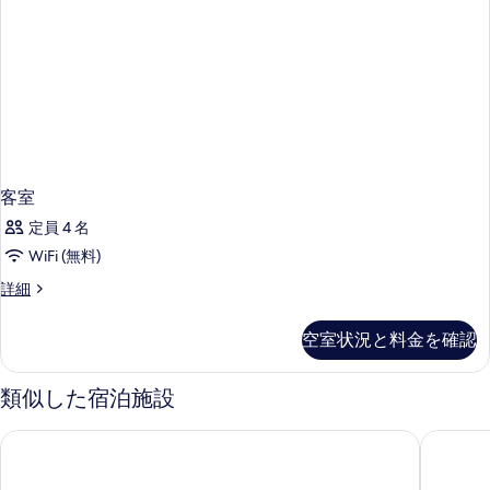
客室
定員 4 名
WiFi (無料)
客
詳細
室
の
空室状況と料金を確認
詳
細
類似した宿泊施設
由布院温泉 ゆふいん 七色の風
別府温泉