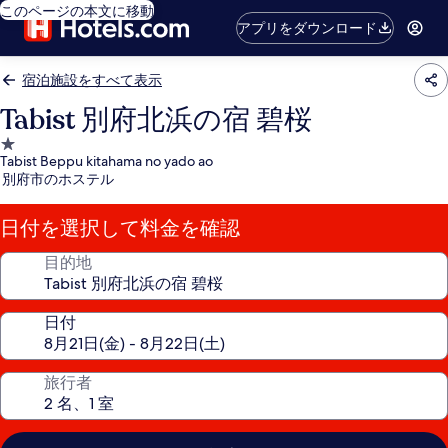
このページの本文に移動
アプリをダウンロード
宿泊施設をすべて表示
Tabist 別府北浜の宿 碧桜
1.0
Tabist Beppu kitahama no yado ao
つ
別府市のホステル
星
宿
日付を選択して料金を確認
泊
施
目的地
設
日付
旅行者