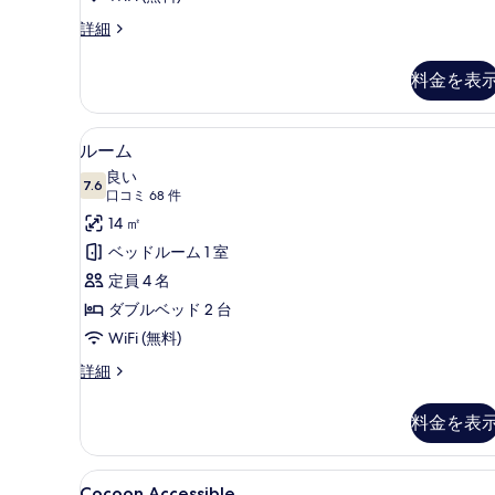
真
Cocoon
詳細
を
1
の
表
料金を表
詳
示
細
す
高級寝具、セレクト コンフォート
ル
4
ルーム
る
ー
良い
7.6
10 点中 7.6
ム
(口
口コミ 68 件
コ
の
14 ㎡
ミ
す
ベッドルーム 1 室
68
べ
定員 4 名
件)
て
ダブルベッド 2 台
の
WiFi (無料)
写
ル
詳細
ー
真
ム
料金を表
を
の
詳
表
細
Cocoon
Cocoon Accessible |
示
5
Cocoon Accessible