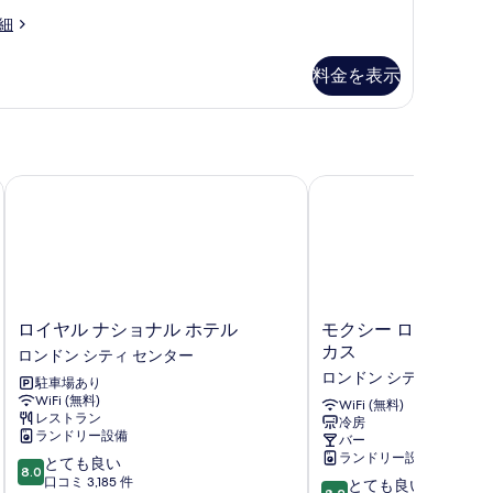
ー
す
細
ム
る
の
料金を表示
す
べ
て
の
ロイヤル ナショナル ホテル
モクシー ロンドン ピ
写
真
を
表
示
ロ
モ
ロイヤル ナショナル ホテル
モクシー ロンドン ピ
イ
ク
す
カス
ロンドン シティ センター
ヤ
シ
る
ロンドン シティ センタ
駐車場あり
ル
ー
WiFi (無料)
ナ
ロ
WiFi (無料)
レストラン
冷房
シ
ン
ランドリー設備
バー
ョ
ド
ランドリー設備
10
とても良い
ナ
ン
8.0
段
口コミ 3,185 件
10
ル
ピ
とても良い