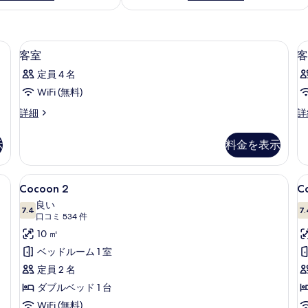
製ベッド、防音設備、WiFi (無料)
高級寝具、セレクト コンフォート製ベッド
客
16
客室
客
室
定員 4 名
の
WiFi (無料)
す
客
客
詳細
詳
べ
室
室
て
の
の
示
料金を表示
詳
詳
の
細
細
写
クト コンフォート製ベッド、防音設備、WiFi (無料)
Cocoon
Cocoon 2 | 高級寝具、セレクト コ
C
4
Cocoon 2
C
真
2
3
良い
を
7.4
7.
の
10 点中 7.4
(口
口コミ 534 件
表
す
コ
10 ㎡
示
ミ
べ
ベッドルーム 1 室
す
534
て
定員 2 名
件)
る
の
ダブルベッド 1 台
写
WiFi (無料)