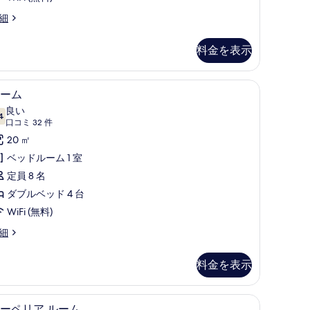
真
ocoon
細
を
表
料金を表示
示
す
、防音設備、WiFi (無料)
高級寝具、セレクト コンフォート製ベッド、防音設
ル
3
ーム
る
ー
良い
4
10 点中 7.4
ム
(口
口コミ 32 件
コ
の
20 ㎡
ミ
す
ベッドルーム 1 室
32
べ
定員 8 名
件)
て
ダブルベッド 4 台
の
WiFi (無料)
写
細
真
料金を表示
を
表
、防音設備、WiFi (無料)
リビング エリア
ス
示
4
ーペリア ルーム