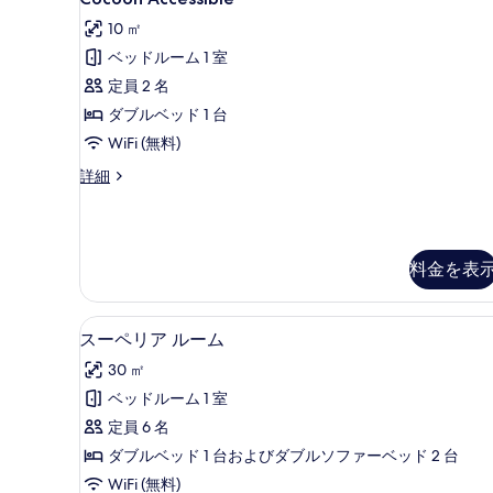
Accessible
す
10 ㎡
の
る
ベッドルーム 1 室
す
定員 2 名
べ
ダブルベッド 1 台
て
WiFi (無料)
の
Cocoon
詳細
写
Accessible
真
の
詳
を
細
表
料金を表
示
す
スーペリア ルーム | 高級寝具
ス
4
スーペリア ルーム
る
ー
30 ㎡
ペ
ベッドルーム 1 室
リ
定員 6 名
ア
ダブルベッド 1 台およびダブルソファーベッド 2 台
ル
WiFi (無料)