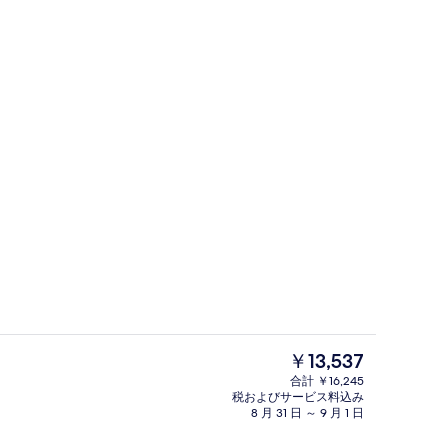
チェックイン / チェックアウト キオ
現
￥13,537
在
合計 ￥16,245
の
税およびサービス料込み
ロビー
料
8 月 31 日 ～ 9 月 1 日
金
は