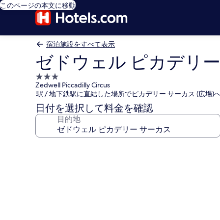
このページの本文に移動
宿泊施設をすべて表示
ゼドウェル ピカデリー
3.0
Zedwell Piccadilly Circus
つ
駅 / 地下鉄駅に直結した場所でピカデリー サーカス (広場
星
日付を選択して料金を確認
宿
目的地
泊
施
設
ゼ
ド
ウ
ェ
ル