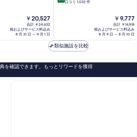
段
口コミ 1,032 件
ン
階
ロ
中
ン
現
現
￥20,527
￥9,777
8.6、
ド
在
在
非
合計 ￥24,632
合計 ￥14,918
ン
の
の
常
税およびサービス料込み
税およびサービス料込み
シ
料
料
8 月 31 日 ～ 9 月 1 日
8 月 9 日 ～ 8 月 10 日
に
テ
金
金
良
ィ
は
は
類似施設を比較
い、
セ
￥20,527
￥9,777
口
ン
コ
タ
ミ
ー
典を確認できます。もっとリワードを獲得
1,032
件
件
の
口
コ
ミ