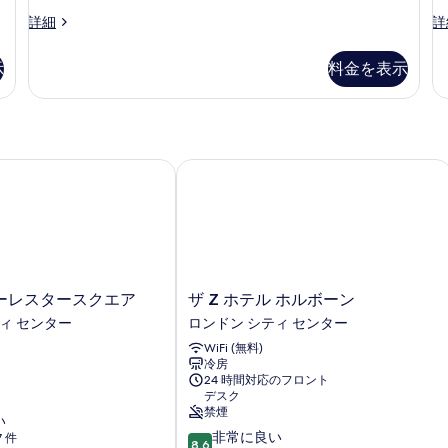
す
て
Cocoon
フ
詳細
詳
る
2
ァ
の
-
ミ
示
料金を表示
写
Twin
リ
の
ー
真
詳
ル
を
細
ー
ム
表
の
レスタースクエア
ザ Z ホテル ホルボーン
示
詳
す
細
る
ザ
ーレスタースクエア
ザ Z ホテル ホルボーン
Z
ィ センター
ロンドン シティ センター
ホ
WiFi (無料)
テ
冷房
ル
24 時間対応のフロント
ホ
デスク
ル
禁煙
い
ボ
10
非常に良い
7 件
ー
8.6