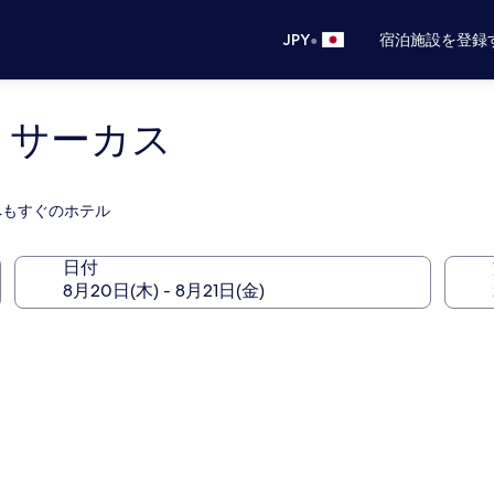
•
JPY
宿泊施設を登録
 サーカス
)へもすぐのホテル
日付