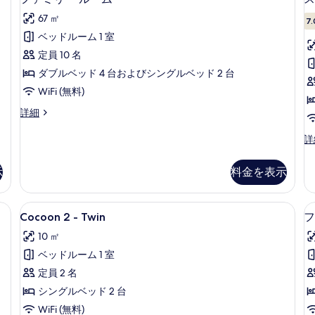
る
ァ
67 ㎡
7.
ミ
ベッドルーム 1 室
リ
定員 10 名
ー
ダブルベッド 4 台およびシングルベッド 2 台
ル
WiFi (無料)
ー
フ
詳細
ム
ァ
の
ミ
ス
詳
リ
ー
す
ー
ペ
示
料金を表示
べ
ル
リ
ー
ア
て
ム
ル
、セレクト コンフォート製ベッド、防音設備、WiFi (無料)
Cocoon
Cocoon 2 - Twin | 高級寝具、
の
の
4
ー
Cocoon 2 - Twin
フ
2
詳
ム
写
10 ㎡
細
-
の
真
詳
ベッドルーム 1 室
Twin
を
細
の
定員 2 名
表
す
シングルベッド 2 台
示
べ
WiFi (無料)