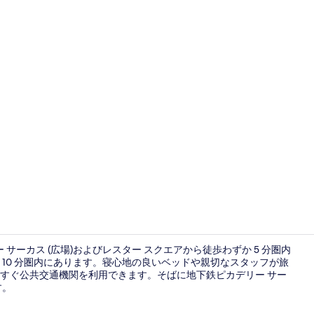
カフェ
サーカス (広場)およびレスター スクエアから徒歩わずか 5 分圏内
10 分圏内にあります。寝心地の良いベッドや親切なスタッフが旅
すぐ公共交通機関を利用できます。そばに地下鉄ピカデリー サー
ロビー
す。