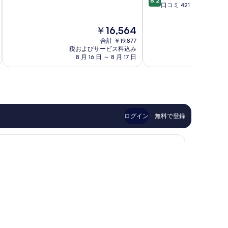
8.2
階
段
ホ
カ
口コミ 421 件
中
階
テ
デ
8.0、
中
ル
リ
現
￥16,564
と
8.2、
ロ
ー
在
て
合計 ￥19,877
と
ン
サ
の
税およびサービス料込み
税およ
も
て
ド
ー
料
8 月 16 日 ～ 8 月 17 日
8 月
良
も
ン
カ
金
い、
良
シ
ス
は
口
い、
テ
ロ
￥16,564
コ
口
ィ
ン
ミ
コ
セ
ド
3,185
ミ
ン
ン
件
421
タ
シ
ログイン
無料で登録
件
件
ー
テ
の
件
ィ
口
の
セ
コ
口
ン
ミ
コ
タ
ミ
ー