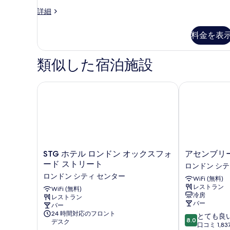
ー
ス
詳細
ム
ー
の
ペ
料金を表
リ
す
ア
べ
ル
類似した宿泊施設
ー
て
ム
の
の
STG ホテル ロンドン オックスフォード ストリート
アセンブリー
詳
写
細
真
を
表
示
STG
ア
STG ホテル ロンドン オックスフォ
アセンブリ
ホ
セ
す
ード ストリート
ロンドン シテ
テ
ン
る
ロンドン シティ センター
WiFi (無料)
ル
ブ
レストラン
ロ
WiFi (無料)
リ
冷房
レストラン
ン
ー
バー
バー
ド
レ
24 時間対応のフロント
10
とても良
ン
ス
8.0
デスク
段
口コミ 1,83
オ
タ