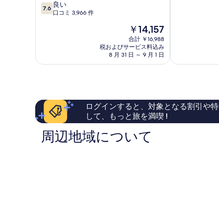
10
階
良い
ッ
ー
7.6
段
中
口コミ 3,966 件
ク
ス
階
8.0、
ス
ク
現
￥14,157
中
と
フ
エ
在
7.6、
て
合計 ￥16,988
ォ
ア
の
税およびサービス料込み
良
も
ー
ロ
料
8 月 31 日 ～ 9 月 1 日
い、
良
ド
ン
金
口
い、
ス
ド
は
コ
口
ト
ン
￥14,157
ミ
コ
リ
シ
3,966
ミ
ー
テ
件
1,837
ト
ィ
ログインすると、対象となる割引や特
件
件
ロ
セ
して、もっと旅を満喫 !
の
件
ン
ン
口
の
ド
タ
周辺地域について
コ
口
ン
ー
ミ
コ
シ
ミ
テ
ィ
セ
ン
タ
ー