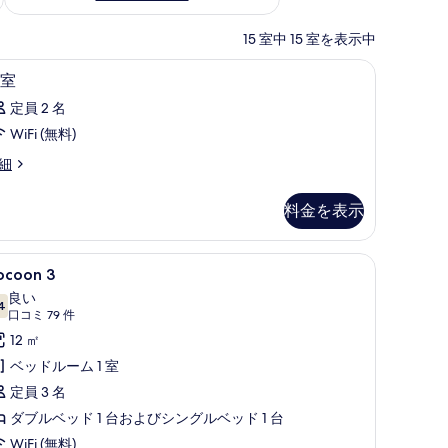
15 室中 15 室を表示中
、防音設備、WiFi (無料)
高級寝具、セレクト コンフォート製ベッド、防音設
客
7
室
室
定員 2 名
の
WiFi (無料)
す
細
べ
て
料金を表示
の
写
ンフォート製ベッド、防音設備、WiFi (無料)
ocoon
Cocoon 3 | 高級寝具、セレクト コンフォート
5
ocoon 3
真
良い
を
4
の
10 点中 7.4
(口
口コミ 79 件
表
す
コ
12 ㎡
示
ミ
べ
ベッドルーム 1 室
す
79
て
定員 3 名
件)
る
の
ダブルベッド 1 台およびシングルベッド 1 台
写
WiFi (無料)