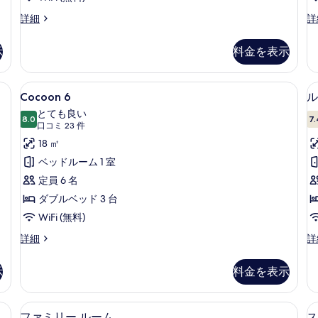
真
Cocoon
C
詳細
詳
を
2
3
の
の
表
示
料金を表示
詳
詳
示
細
細
す
製ベッド、防音設備、WiFi (無料)
Cocoon
高級寝具、セレクト コンフォート製ベッド
5
Cocoon 6
ル
る
6
とても良い
8.0
7.
の
10 点中 8.0
(口
口コミ 23 件
す
コ
18 ㎡
ミ
べ
ベッドルーム 1 室
23
て
定員 6 名
件)
の
ダブルベッド 3 台
写
WiFi (無料)
真
Cocoon
ル
詳細
詳
を
6
ー
の
ム
表
示
料金を表示
詳
の
示
細
詳
細
す
 高級寝具、セレクト コンフォート製ベッド、防音設備、WiFi (無料)
高級寝具、セレクト コンフォート製ベッド
フ
4
ファミリー ルーム
ス