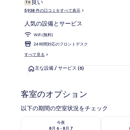
口
良い
7.6
ラ
10段階中7.6
コ
5,938 件の口コミをすべて表示
リ
ミ
ー
ロビー
人気の設備とサービス
WiFi (無料)
24 時間対応のフロントデスク
すべて見る
主な設備 / サービス
(6)
客室のオプション
以下の期間の空室状況をチェック
今夜 8月 6 - 8月 7 の空室状況をチェック
明日 8月 7 
今夜
8月 6 - 8月 7