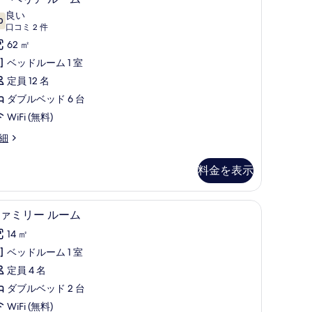
ー
す
良い
0
10 点中 7.0
ペ
(口
る
口コミ 2 件
コ
リ
62 ㎡
ミ
ア
ベッドルーム 1 室
2
ル
定員 12 名
件)
ー
ダブルベッド 6 台
ム
WiFi (無料)
の
細
す
料金を表示
べ
て
セレクト コンフォート製ベッド、防音設備、WiFi (無料)
高級寝具、セレクト コンフォート製ベッド、防音設
フ
の
4
ァミリー ルーム
ァ
写
14 ㎡
ミ
真
ベッドルーム 1 室
リ
を
定員 4 名
ー
表
ダブルベッド 2 台
ル
示
WiFi (無料)