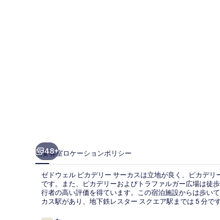
ピ
カ
デ
リ
ー
サ
ー
カ
ス
の
48+
概要
客室
ロケーション
ポリシー
写
ゼドウェル ピカデリー サーカスは立地が良く、ピカデリー 
真
です。また、ピカデリーおよびトラファルガー広場は徒歩 
行者の高い評価を得ています。この宿泊施設からは歩いて
ギ
カス駅があり、地下鉄レスター スクエア駅までは 5 分で
ャ