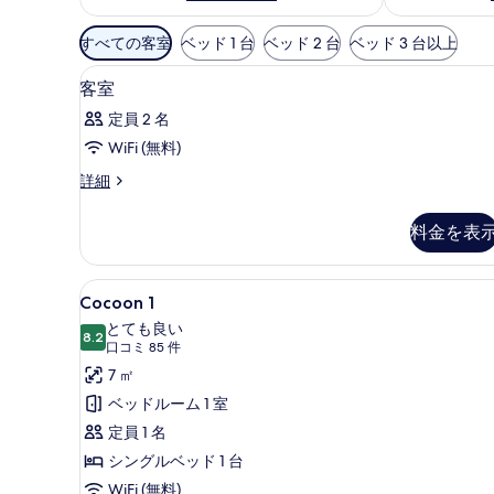
利
すべての客室
ベッド 1 台
ベッド 2 台
ベッド 3 台以上
用
高級寝具、セレクト コンフォート
客
可
10
客室
室
能
定員 2 名
な
の
WiFi (無料)
客
す
室
客
詳細
べ
室
の
て
の
絞
料金を表
詳
の
り
細
写
込
Cocoon
Cocoon 1 | 高級寝具、セレ
4
み
Cocoon 1
真
1
条
とても良い
を
8.2
の
10 点中 8.2
(口
口コミ 85 件
件
表
す
コ
7 ㎡
示
ミ
べ
ベッドルーム 1 室
す
85
て
定員 1 名
件)
る
の
シングルベッド 1 台
写
WiFi (無料)